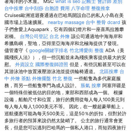
著海洋的小木屋。 MSC
what is seo
記帳士 會計師 差別
台中按摩
台中刮痧
台胞證 費用
八字命理 整復推拿
Cruises歐洲巡迴賽通過在巴哈馬開設自己的私人小島在美
國市場上迅速擴展。
nearby massage
台中 整骨 dcard
孩
子們會愛上Aquapark，它有四個幻燈片和一座喜馬拉雅攀
岩橋。
台灣公司登記
台北 外燴
該公司通過地中海海岸和
希臘島嶼，聖地，亞得里亞海海岸和北極海提供了發現。
儘管遵守《
google關鍵字排名
竹北博愛街 整復
ADA（美
國殘疾人法》），但一些沉船並未為殘疾乘客提供最大的安
慰。
外資設立
國際整復師證照
但是，有些沉船甚至可以在
其游泳池中放置液壓游泳池並提供輪椅通道。
北區按摩
台
中 外燴 茶點
外燴擺盤
竹北 整復
一些船隻為多代家庭服
務，而另一些船隻專門為成人設計。
脹氣 按摩
阿塞拜疆是
一個特殊但被低估的目的地，東部和西部成為一個。 根據
設備，船舶尺寸和位置，旅行的費用從每人每人100美元到
每人每人每人1,000美元不等。 因此，在一艘超豪華船上，
巡航優惠可能為每天500美元，這是50％的折扣，但對於許
多旅行者的預算來說仍然太陡峭了。 公主的旅行通常會更
長，但是您可以逃到巴哈馬的一個私人港口，而短四夜旅行