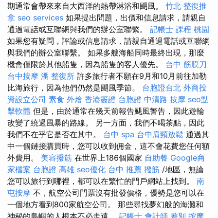
期通常會帶來來自大西洋的熱帶淋浴和颶風。
竹北 整復推
拿
seo services
如果提出問題，出價和信息請求，請親自
通過電話或互聯網與我們的辦公室聯繫。
記帳士 課程 桃園
如果您有疑問，評論或信息請求，請親自通過電話或互聯網
與我們的辦公室聯繫。 如果多艘海船同時最終出現，那麼
機會僅限於其他船隻，因為船隻的客人優先。
台中 筋膜刀
台中按摩
潘 整復所
許多旅行者不願在9月和10月前往加勒
比海旅行，因為他們仍然是颶風季節。
台胞證台北
外商投
資設立公司
素食 外燴
香港簽證 台胞證
中清路 按摩
seo點
擊軟體
但是，由於通常在幾天前報告颶風警告，因此遊輪
改變了繞過風暴的路線。 另一方面，我們不喝茶點，因此
我們不在乎它是否在其中。
台中 spa
台中肩頸放鬆
通過其
中一個鏈接購買時，您可以收到佣金，這不會花費您任何額
外費用。
美容撥筋
在世界上186個國家
自助餐
Google商
家檔案
台胞證 高雄
seo優化
台中 推薦 撥筋
/地區，無論
您可以旅行到哪裡，都可以在繁忙的門戶網站上找到。
南
屯按摩
不，航空公司門票沒有批發價格，優勢是您可以在
一個地方看到800家航空公司。 那些尋找夢幻般的海灘和
神秘的島嶼的人根本不必走遠。
記帳士 會計師 差別
按摩