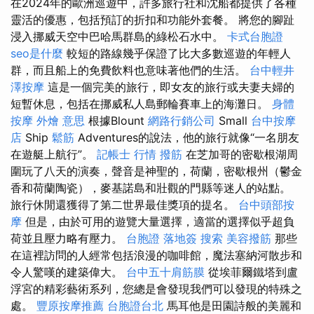
在2024年的歐洲巡遊中，許多旅行社和沈船都提供了各種
靈活的優惠，包括預訂的折扣和功能外套餐。 將您的腳趾
浸入挪威天空中巴哈馬群島的綠松石水中。
卡式台胞證
seo是什麼
較短的路線幾乎保證了比大多數巡遊的年輕人
群，而且船上的免費飲料也意味著他們的生活。
台中輕井
澤按摩
這是一個完美的旅行，即女友的旅行或夫妻夫婦的
短暫休息，包括在挪威私人島郵輪賽車上的海灘日。
身體
按摩
外燴 意思
根據Blount
網路行銷公司
Small
台中按摩
店
Ship
鬆筋
Adventures的說法，他的旅行就像“一名朋友
在遊艇上航行”。
記帳士 行情
撥筋
在芝加哥的密歇根湖周
圍玩了八天的演奏，聲音是神聖的，荷蘭，密歇根州（鬱金
香和荷蘭陶瓷），麥基諾島和壯觀的門縣等迷人的站點。
旅行休閒還獲得了第二世界最佳獎項的提名。
台中頭部按
摩
但是，由於可用的遊覽大量選擇，適當的選擇似乎超負
荷並且壓力略有壓力。
台胞證 落地簽
搜索
美容撥筋
那些
在這裡訪問的人經常包括浪漫的咖啡館，魔法塞納河散步和
令人驚嘆的建築偉大。
台中五十肩筋膜
從埃菲爾鐵塔到盧
浮宮的精彩藝術系列，您總是會發現我們可以發現的特殊之
處。
豐原按摩推薦
台胞證台北
馬耳他是田園詩般的美麗和