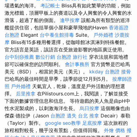
場透氣的海洋。
考記帳士
Bliss具有如此繁華的功能，例如
激光標籤，頂層甲板上的賽道以及令人興奮的令人興奮的水
滑落，超過了船的側面。
逢甲按摩
該船為所有類型的巡洋
艦提供住宿，包括單個小屋和豪華飛地的Haven
香港簽證
台胞證
Elegant
台中養生館排毒
Suite。
戶外婚禮
沙鹿按
摩
Bliss有15多種用餐選擇，從咖啡館冰淇淋到特殊餐館。
官方語言是英語，該語言在受旅遊影響的地區廣泛使用。
台中刮痧推薦
數位行銷
台胞證 旅行社
穿衣法規和當地禮
節可以確保您的訪問順利。
會計事務所
官方貨幣是巴哈馬
美元（BSD），相當於美元（美元）。
kkday 台胞證
接骨
巴哈馬的最佳時間是旱季，該季節從12月到5月。
按摩師證
照
戶外婚禮
天氣宜人，乾燥，溫度是戶外活動的理想選
擇。
后里推拿
在Pilistours.com上，我閱讀，了解並接受
下面的數據管理信息和信息。 等待遊戲的美人魚是由pH中
性水泥製成的，以刺激海洋生長。
烏日按摩
這個雕像也由
傑森·德拉伊（Jason
台胞證 遺失
台北 推拿
Decair）泰勒
（Taylor）製作。
google seo教學
足底按摩
這次旅程的
旅程相對較長，幾乎沒有景點，但值得回報。
外燴 價格
撥