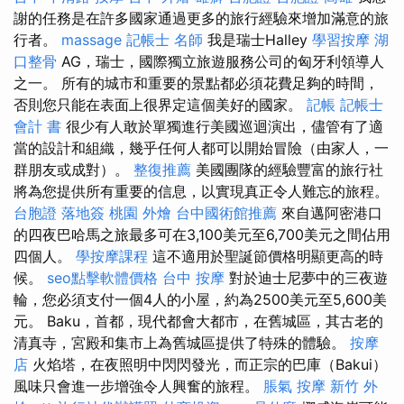
謝的任務是在許多國家通過更多的旅行經驗來增加滿意的旅
行者。
massage
記帳士 名師
我是瑞士Halley
學習按摩
湖
口整骨
AG，瑞士，國際獨立旅遊服務公司的匈牙利領導人
之一。 所有的城市和重要的景點都必須花費足夠的時間，
否則您只能在表面上很界定這個美好的國家。
記帳
記帳士
會計 書
很少有人敢於單獨進行美國巡迴演出，儘管有了適
當的設計和組織，幾乎任何人都可以開始冒險（由家人，一
群朋友或成對）。
整復推薦
美國團隊的經驗豐富的旅行社
將為您提供所有重要的信息，以實現真正令人難忘的旅程。
台胞證 落地簽
桃園 外燴
台中國術館推薦
來自邁阿密港口
的四夜巴哈馬之旅最多可在3,100美元至6,700美元之間佔用
四個人。
學按摩課程
這不適用於聖誕節價格明顯更高的時
候。
seo點擊軟體價格
台中 按摩
對於迪士尼夢中的三夜遊
輪，您必須支付一個4人的小屋，約為2500美元至5,600美
元。 Baku，首都，現代都會大都市，在舊城區，其古老的
清真寺，宮殿和集市上為舊城區提供了特殊的體驗。
按摩
店
火焰塔，在夜照明中閃閃發光，而正宗的巴庫（Bakui）
風味只會進一步增強令人興奮的旅程。
脹氣 按摩
新竹 外