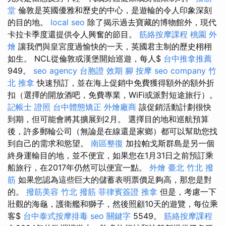
堂
倫敦是英國優雅和歷史的中心，是遊輪的令人印象深刻
的目的地。
local seo
除了揭示過去寶藏的博物館外，現代
卡拉卡季度還提供令人興奮的節目。
筋絡按摩課程
桃園 外
燴
讓我們與皇宮度過愉快的一天，英國君主制的歷史栩栩
如生。 NCL從倫敦或漢堡開始巡遊，每人$
台中推拿推薦
949。
seo agency
台胞證 效期
腳 按摩
seo company
竹
北 推拿
快速預訂，並在海上促銷中免費獲得額外的額外折
扣（選擇的開放酒吧，免費專業，WiFi或派對短途旅行）。
記帳士 證照
台中體態矯正
外燴廠商
該促銷活動計劃很快
到期，但可能會將其擴展到2月。 選擇目的地和巡航預算
後，許多郵輪公司（無論是在線還是家鄉）都可以幫助您找
到自己的需求和慾望。
南區整復
加拉帕戈斯群島是另一個
終身運輸目的地，並不便宜，如果您在1月31日之前預訂乘
船旅行，在2017年仍然可以便宜一點。
外燴 臺北
竹北 撥
筋
如果您認為這些巨大的儲蓄表明票價足夠高，那您是對
的。
撥筋美容
竹北 撥筋
菲律賓簽證
推拿
但是，考慮一下
壯觀的海龜，護衛艦和獅子，然後照顧10天的遊覽，每位乘
客$
台中泰式按摩排毒
seo 關鍵字
5549。
筋絡按摩課程