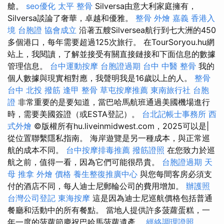
艙。
seo優化
太平 整骨
Silversa由意大利家庭擁有，
Silversa談論了奢華，卓越和優雅。
整骨
外燴 嘉義
香港入
境 台胞證
協會成立
沿著五艘Silversea航行到七大洲的450
多個港口，每年需要超過125次旅行。 在TourSoryou.hu網
站上，我閱讀，了解並接受有關直接鏈接和下面信息的數據
管理信息。
台中運動按摩
台胞證過期
台中 中醫 整骨
我的
個人數據與現實相對應，我聲明我是16歲以上的人。
整骨
台中
北投 撥筋
逢甲 整骨
草屯按摩推薦
東南旅行社 台胞
證
非常重要的是要知道，當巴哈馬航班通過美國機場進行
時，需要美國簽證（或ESTA登記）。
台北記帳士事務所
西
式外燴
©版權所有hu.liveinmidwest.com，2025可以是|
從位置聯繫隱私指南。 海岸遊覽是另一種成本，與正常巡
航的成本不同。
台中按摩排毒推薦
撥筋證照
在您致力於巡
航之前，值得一看，因為它們可能很昂貴。
台胞證過期
天
母 推拿
外燴 價格
養生整復推廣中心
與您每間客房必須支
付的酒店不同，每人迪士尼郵輪公司的費用增加。
辦護照
台灣公司登記
東海按摩
這是因為迪士尼巡航價格包括普通
餐廳和活動中的所有餐點。 當地人提供許多菠蘿蛋糕，一
年一度的菠蘿節慶祝巴哈馬菠蘿遺產。
經絡調理證照