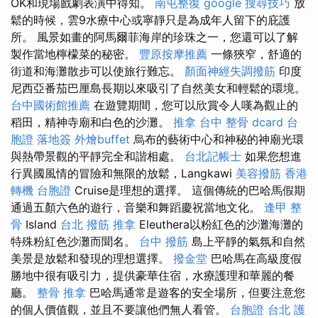
OK和現場戲劇表演中得知。
南屯整復
google 搜尋技巧
放
鬆的時候，雲9水療中心或寧靜只是為成年人留下的庇護
所。 風景如畫的阿馬爾菲海岸的珍珠之一，您還可以了解
製作當地檸檬菜的秘密。
豐原按摩推薦
一條狹窄，舒適的
街道和海灘散步可以使旅行難忘。
顏面神經失調撥筋
印度
尼西亞番茄巴厘島長期以來吸引了自然美女和輕鬆的環境。
台中國術館推薦
在遊覽期間，您可以欣賞令人嘆為觀止的
稻田，精神寺廟和白色的沙灘。
推拿
台中 整骨 dcard
台
胞證 落地簽
外燴buffet
烏布的藝術中心和神秘的神廟光環
與熱帶景觀的平靜完全和諧相處。
台北記帳士
如果您想進
行異國風情的冒險和無限的放鬆，Langkawi
美容撥筋
香港
轉機 台胞證
Cruise是理想的選擇。 這個傳統的巴哈馬假期
通過五顏六色的遊行，音樂和舞蹈慶祝當地文化。
逢甲 整
骨
Island
台北 撥筋
推拿
Eleuthera以粉紅色的沙灘海灘的
特殊粉紅色沙灘而聞名。
台中 撥筋
島上平靜的氣氛和自然
美景是放鬆和發現的理想選擇。
撥金堂
巴哈馬在高級度假
勝地中很有吸引力，提供豪華住宿，水療護理和華麗的餐
廳。
整骨 推拿
巴哈馬通常是遊客的安全場所，但要注意您
的個人價值觀，並且不要讓他們無人看管。
台胞證 台北
護