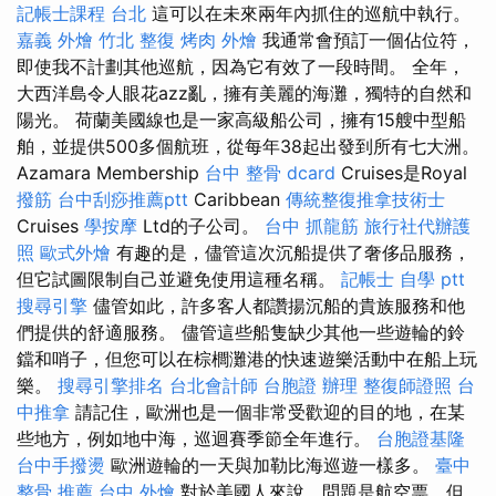
記帳士課程 台北
這可以在未來兩年內抓住的巡航中執行。
嘉義 外燴
竹北 整復
烤肉 外燴
我通常會預訂一個佔位符，
即使我不計劃其他巡航，因為它有效了一段時間。 全年，
大西洋島令人眼花azz亂，擁有美麗的海灘，獨特的自然和
陽光。 荷蘭美國線也是一家高級船公司，擁有15艘中型船
舶，並提供500多個航班，從每年38起出發到所有七大洲。
Azamara Membership
台中 整骨 dcard
Cruises是Royal
撥筋
台中刮痧推薦ptt
Caribbean
傳統整復推拿技術士
Cruises
學按摩
Ltd的子公司。
台中 抓龍筋
旅行社代辦護
照
歐式外燴
有趣的是，儘管這次沉船提供了奢侈品服務，
但它試圖限制自己並避免使用這種名稱。
記帳士 自學 ptt
搜尋引擎
儘管如此，許多客人都讚揚沉船的貴族服務和他
們提供的舒適服務。 儘管這些船隻缺少其他一些遊輪的鈴
鐺和哨子，但您可以在棕櫚灘港的快速遊樂活動中在船上玩
樂。
搜尋引擎排名
台北會計師
台胞證 辦理
整復師證照
台
中推拿
請記住，歐洲也是一個非常受歡迎的目的地，在某
些地方，例如地中海，巡迴賽季節全年進行。
台胞證基隆
台中手撥燙
歐洲遊輪的一天與加勒比海巡遊一樣多。
臺中
整骨 推薦
台中 外燴
對於美國人來說，問題是航空票，但