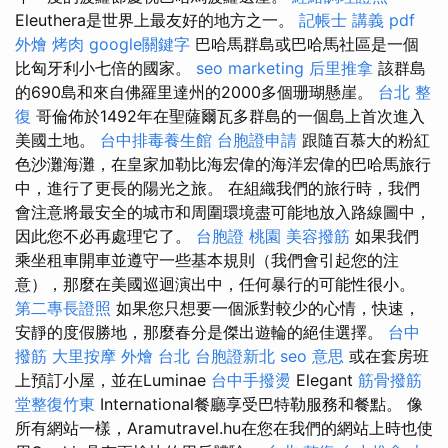
Eleuthera是世界上最友好的地方之一。
記帳士 講義 pdf
外燴 烤肉
google關鍵字
巴哈馬群島或巴哈馬社區是一個
比匈牙利小七倍的國家。
seo marketing
后里推拿
該群島
的690島和來自佛羅里達州的2000多個珊瑚懸崖。
台北 整
復
哥倫佈於1492年在聖薩爾瓦多群島的一個島上首次進入
美國土地。
台中排毒養生館
台胞證申請
跟隨百慕大的粉紅
色沙灘海灘，在皇家加勒比海宏偉的海洋宏偉的巴哈馬旅行
中，進行了更長的陽光之旅。 在組織我們的旅行時，我們
會注意將最安全的城市和周圍環境盡可能地放入路線圖中，
因此您不必再處理它了。
台胞證 桃園
美容撥筋
如果我們
乘坐租車開車並遵守一些基本規則（我們會引起您的注
意），那麼在美國巡迴演出中，任何暴行的可能性很小。
第二專長證照
如果您只想要一個派對較少的心情，快速，
安靜的度假勝地，那麼春分是傑出遊輪的絕佳選擇。
台中
撥筋
大里按摩
外燴 台北
台胞證新北
seo 意思
或在套房班
上預訂小屋，並在Luminae
台中手撥燙
Elegant
筋骨撥筋
堂整復竹東
International餐廳享受巴特勒服務和餐點。 像
所有網站一樣，Aramutravel.hu在您在我們的網站上時也使