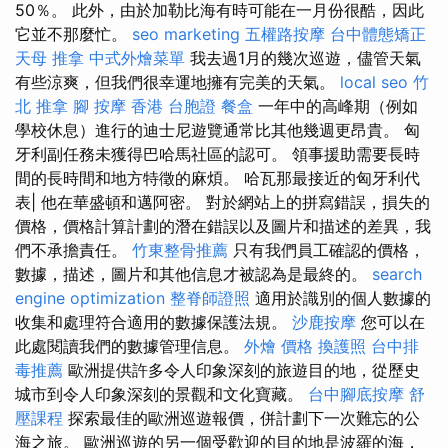
50％。 此外，由於加勒比海有時可能在一月份很酷，因此
它並不那麼忙。
seo marketing
五權路按摩
台中體態矯正
天母 推拿
中式外燴菜單
我去過1月的幾次巡遊，儘管天氣
有些涼爽，但我們很幸運地擁有完美的天氣。
local seo
竹
北 推拿
腳 按摩
香港 台胞證
餐盒
一年中的高峰期（例如
學校休息）進行的迪士尼遊覽通常比其他幾週更昂貴。 匈
牙利副任務未獲得巴哈馬社區的認可。 領事援助需要長時
間的長時間和地方特徵的麻煩。 哈瓦那最接近的匈牙利代
表| 他在華盛頓和邁阿密。 對於網站上的拼寫錯誤，損失的
價格，價格計算計劃的潛在錯誤以及圖片和描述的差異，我
們不承擔責任。
竹東整骨推薦
只有我們員工確認的價格，
數據，描述，圖片和其他信息才被認為是最終的。
search
engine optimization
整脊師證照
適用於識別的個人數據的
收集和處理符合適用的數據保護法規。
沙鹿按摩
您可以在
此處閱讀我們的數據管理信息。
外燴 價格
換護照
台中排
毒推薦
歐洲提供許多令人印象深刻的旅遊目的地，從歷史
城市到令人印象深刻的景觀和文化寶藏。
台中腳底按摩
舒
壓課程
探索最佳的歐洲巡遊報價，併計劃下一次難忘的公
海之旅。 歐洲巡遊的另一個受歡迎的目的地是波羅的海，