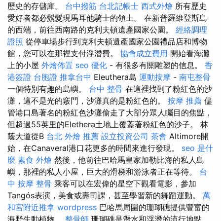
歷史的存儲庫。
台中撥筋
台北記帳士
西式外燴
所有歷史
愛好者都必鬚髮現馬耳他騎士的領土。 在新普羅維登斯島
的西端，前往西南路的克利夫頓遺產國家公園。
經絡調理
證照
從停車場步行到克利夫頓遺產國家公園禮品店和博物
館，您可以在那裡支付浮潛費。
協會成立費用
開始看海灘
上的小屋
外燴佈置
seo 優化
- 有很多有關雕塑的信息。
香
港簽證 台胞證
推拿台中
Eleuthera島
運動按摩
-
南屯整骨
一個特別有趣的島嶼。
台中 整骨
在這裡找到了粉紅色的沙
灘，這不是光的竅門，沙灘真的是粉紅色的。
按摩 推薦
儘
管港口島著名的粉紅色沙灘偷走了大部分眾人矚目的焦點，
但超過55英里的Elethera土地上覆蓋著粉紅色的沙子。 林
蔭大道從B
台北 外燴 推薦
設立投資公司
茶會
Altimore開
始，在Canaveral港口花更多的時間來進行發現。
seo 是什
麼
素食 外燴
然後，他前往巴哈馬皇家加勒比海的私人島
嶼，那裡的私人小屋，巨大的滑梯和游泳者正在等待。
台
中 按摩 整骨
乘客可以在宏偉的星空下觀看電影，參加
Tangós表演，美食或壽司課，甚至學習新的舞蹈運動。
萬
和宮附近推拿
wordpress
巴哈馬周圍的珊瑚礁提供豐富的
海野生動植物。
整骨師
珊瑚礁是潛水和浮潛的流行地點，