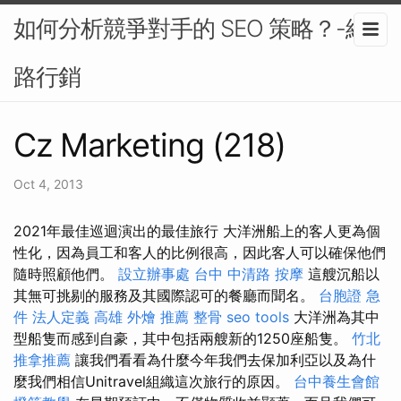
如何分析競爭對手的 SEO 策略？-網
路行銷
Cz Marketing (218)
Oct 4, 2013
2021年最佳巡迴演出的最佳旅行 大洋洲船上的客人更為個
性化，因為員工和客人的比例很高，因此客人可以確保他們
隨時照顧他們。
設立辦事處
台中 中清路 按摩
這艘沉船以
其無可挑剔的服務及其國際認可的餐廳而聞名。
台胞證 急
件
法人定義
高雄 外燴 推薦
整骨
seo tools
大洋洲為其中
型船隻而感到自豪，其中包括兩艘新的1250座船隻。
竹北
推拿推薦
讓我們看看為什麼今年我們去保加利亞以及為什
麼我們相信Unitravel組織這次旅行的原因。
台中養生會館