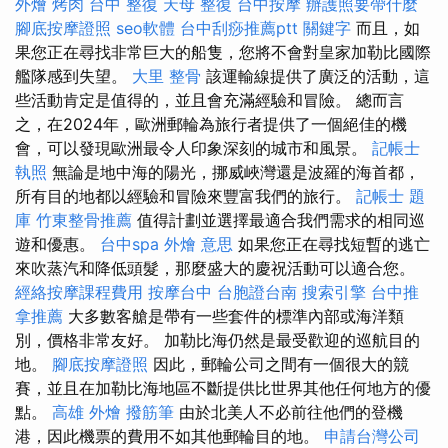
外燴 烤肉
台中 整復
天母 整復
台中按摩
辦護照要帶什麼
腳底按摩證照
seo軟體
台中刮痧推薦ptt
關鍵字
而且，如
果您正在尋找非常巨大的船隻，您將不會對皇家加勒比國際
艦隊感到失望。
大里 整骨
該運輸線提供了廣泛的活動，這
些活動肯定是值得的，並且會充滿經驗和冒險。 總而言
之，在2024年，歐洲郵輪為旅行者提供了一個絕佳的機
會，可以發現歐洲最令人印象深刻的城市和風景。
記帳士
執照
無論是地中海的陽光，挪威峽灣還是波羅的海首都，
所有目的地都以經驗和冒險來豐富我們的旅行。
記帳士 題
庫
竹東整骨推薦
值得計劃並選擇最適合我們需求的相同巡
遊和優惠。
台中spa
外燴 意思
如果您正在尋找短暫的逃亡
來吹蒸汽和降低頭髮，那麼盛大的慶祝活動可以適合您。
經絡按摩課程費用
按摩台中
台胞證台南
搜索引擎
台中推
拿推薦
大多數客艙是帶有一些套件的標準內部或海洋類
別，價格非常友好。 加勒比海仍然是最受歡迎的巡航目的
地。
腳底按摩證照
因此，郵輪公司之間有一個很大的競
賽，並且在加勒比海地區不斷提供比世界其他任何地方的優
點。
高雄 外燴
撥筋筆
由於北美人不必前往他們的登機
港，因此機票的費用不如其他郵輪目的地。
申請台灣公司