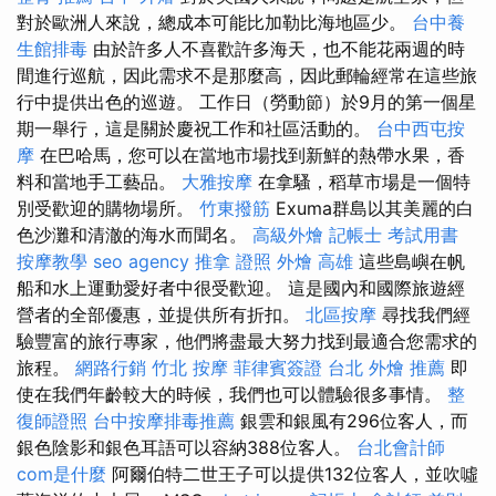
對於歐洲人來說，總成本可能比加勒比海地區少。
台中養
生館排毒
由於許多人不喜歡許多海天，也不能花兩週的時
間進行巡航，因此需求不是那麼高，因此郵輪經常在這些旅
行中提供出色的巡遊。 工作日（勞動節）於9月的第一個星
期一舉行，這是關於慶祝工作和社區活動的。
台中西屯按
摩
在巴哈馬，您可以在當地市場找到新鮮的熱帶水果，香
料和當地手工藝品。
大雅按摩
在拿騷，稻草市場是一個特
別受歡迎的購物場所。
竹東撥筋
Exuma群島以其美麗的白
色沙灘和清澈的海水而聞名。
高級外燴
記帳士 考試用書
按摩教學
seo agency
推拿 證照
外燴 高雄
這些島嶼在帆
船和水上運動愛好者中很受歡迎。 這是國內和國際旅遊經
營者的全部優惠，並提供所有折扣。
北區按摩
尋找我們經
驗豐富的旅行專家，他們將盡最大努力找到最適合您需求的
旅程。
網路行銷
竹北 按摩
菲律賓簽證
台北 外燴 推薦
即
使在我們年齡較大的時候，我們也可以體驗很多事情。
整
復師證照
台中按摩排毒推薦
銀雲和銀風有296位客人，而
銀色陰影和銀色耳語可以容納388位客人。
台北會計師
com是什麼
阿爾伯特二世王子可以提供132位客人，並吹噓