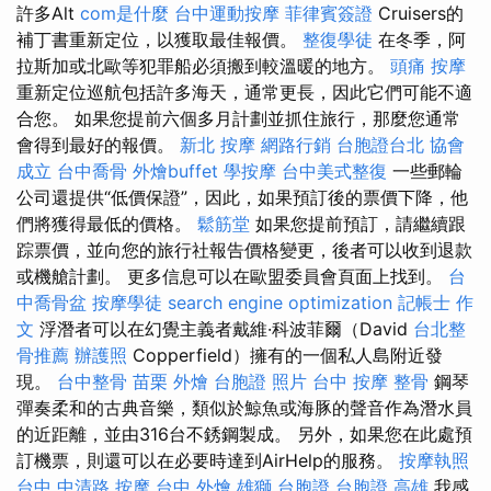
許多Alt
com是什麼
台中運動按摩
菲律賓簽證
Cruisers的
補丁書重新定位，以獲取最佳報價。
整復學徒
在冬季，阿
拉斯加或北歐等犯罪船必須搬到較溫暖的地方。
頭痛 按摩
重新定位巡航包括許多海天，通常更長，因此它們可能不適
合您。 如果您提前六個多月計劃並抓住旅行，那麼您通常
會得到最好的報價。
新北 按摩
網路行銷
台胞證台北
協會
成立
台中喬骨
外燴buffet
學按摩
台中美式整復
一些郵輪
公司還提供“低價保證”，因此，如果預訂後的票價下降，他
們將獲得最低的價格。
鬆筋堂
如果您提前預訂，請繼續跟
踪票價，並向您的旅行社報告價格變更，後者可以收到退款
或機艙計劃。 更多信息可以在歐盟委員會頁面上找到。
台
中喬骨盆
按摩學徒
search engine optimization
記帳士 作
文
浮潛者可以在幻覺主義者戴維·科波菲爾（David
台北整
骨推薦
辦護照
Copperfield）擁有的一個私人島附近發
現。
台中整骨
苗栗 外燴
台胞證 照片
台中 按摩 整骨
鋼琴
彈奏柔和的古典音樂，類似於鯨魚或海豚的聲音作為潛水員
的近距離，並由316台不銹鋼製成。 另外，如果您在此處預
訂機票，則還可以在必要時達到AirHelp的服務。
按摩執照
台中 中清路 按摩
台中 外燴
雄獅 台胞證
台胞證 高雄
我感