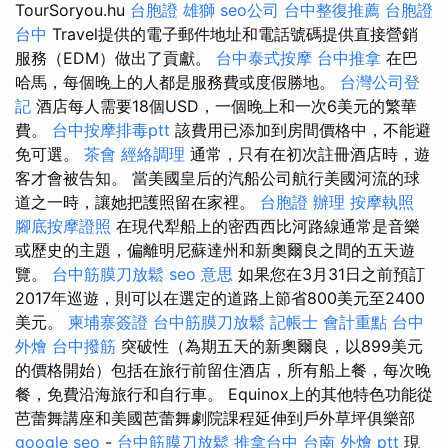
TourSoryou.hu
台胞證 雄獅
seo公司
台中整復推薦
台胞證
台中
Travel提供的電子郵件地址和電話號碼提供直接營銷
服務（EDM）做出了貢獻。
台中泰式按摩
台中推拿
在巴
哈馬，每個晚上的人都是服務費或度假勝地。
台灣公司登
記
酒店每人需要18個USD，一個晚上和一次6美元的繁華
費。
台中按摩排毒ptt
該費用已添加到房間價格中，不能避
免可選。
茶會
經絡調理
通常，只有在初次註冊酒店時，遊
客才會被告知。 當美國皇后的汽船公司航行美國河流的球
道之一時，讓她把護照留在家裡。
台胞證 辦理
按摩執照
腳底按摩證照
在現代犁船上的密西西比河路線通常是音樂
或歷史的主題，偏離明尼蘇達州和新奧爾良之間的五天遊
覽。
台中筋膜刀放鬆
seo 意思
如果您在3月31日之前預訂
2017年巡遊，則可以在選定的道路上節省800美元至2400
美元。
柬埔寨簽證
台中筋膜刀放鬆
記帳士 會計重點
台中
外燴
台中撥筋
突破性（為期五天的新奧爾良，以899美元
的價格開始）包括在旅行前留住酒店，所有船上餐，每次晚
餐，免費沿海旅行和自行車。 Equinox上的其他特色功能從
芭蕾舞講座和美國芭蕾舞劇院課程延伸到戶外草坪俱樂部
google seo
-
台中筋膜刀放鬆
推拿台中
台南 外燴 ptt
現