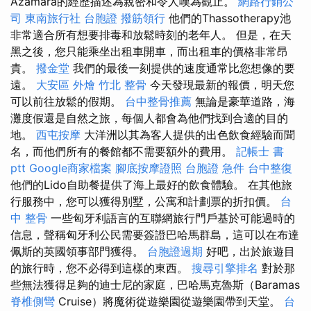
Azamara的經歷描述為親密和令人嘆為觀止。
網路行銷公
司
東南旅行社 台胞證
撥筋領行
他們的Thassotherapy池
非常適合所有想要排毒和放鬆時刻的老年人。 但是，在天
黑之後，您只能乘坐出租車開車，而出租車的價格非常昂
貴。
撥金堂
我們的最後一刻提供的速度通常比您想像的要
遠。
大安區 外燴
竹北 整骨
今天發現最新的報價，明天您
可以前往放鬆的假期。
台中整骨推薦
無論是豪華道路，海
灘度假還是自然之旅，每個人都會為他們找到合適的目的
地。
西屯按摩
大洋洲以其為客人提供的出色飲食經驗而聞
名，而他們所有的餐館都不需要額外的費用。
記帳士 書
ptt
Google商家檔案
腳底按摩證照
台胞證 急件
台中整復
他們的Lido自助餐提供了海上最好的飲食體驗。 在其他旅
行服務中，您可以獲得別墅，公寓和計劃票的折扣價。
台
中 整骨
一些匈牙利語言的互聯網旅行門戶基於可能過時的
信息，聲稱匈牙利公民需要簽證巴哈馬群島，這可以在布達
佩斯的英國領事部門獲得。
台胞證過期
好吧，出於旅遊目
的旅行時，您不必得到這樣的東西。
搜尋引擎排名
對於那
些無法獲得足夠的迪士尼的家庭，巴哈馬克魯斯（Baramas
脊椎側彎
Cruise）將魔術從遊樂園從遊樂園帶到天堂。
台