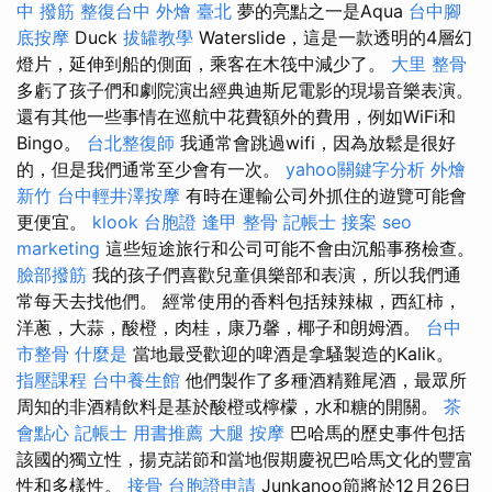
中 撥筋
整復台中
外燴 臺北
夢的亮點之一是Aqua
台中腳
底按摩
Duck
拔罐教學
Waterslide，這是一款透明的4層幻
燈片，延伸到船的側面，乘客在木筏中減少了。
大里 整骨
多虧了孩子們和劇院演出經典迪斯尼電影的現場音樂表演。
還有其他一些事情在巡航中花費額外的費用，例如WiFi和
Bingo。
台北整復師
我通常會跳過wifi，因為放鬆是很好
的，但是我們通常至少會有一次。
yahoo關鍵字分析
外燴
新竹
台中輕井澤按摩
有時在運輸公司外抓住的遊覽可能會
更便宜。
klook 台胞證
逢甲 整骨
記帳士 接案
seo
marketing
這些短途旅行和公司可能不會由沉船事務檢查。
臉部撥筋
我的孩子們喜歡兒童俱樂部和表演，所以我們通
常每天去找他們。 經常使用的香料包括辣辣椒，西紅柿，
洋蔥，大蒜，酸橙，肉桂，康乃馨，椰子和朗姆酒。
台中
市整骨
什麼是
當地最受歡迎的啤酒是拿騷製造的Kalik。
指壓課程
台中養生館
他們製作了多種酒精雞尾酒，最眾所
周知的非酒精飲料是基於酸橙或檸檬，水和糖的開關。
茶
會點心
記帳士 用書推薦
大腿 按摩
巴哈馬的歷史事件包括
該國的獨立性，揚克諾節和當地假期慶祝巴哈馬文化的豐富
性和多樣性。
接骨
台胞證申請
Junkanoo節將於12月26日