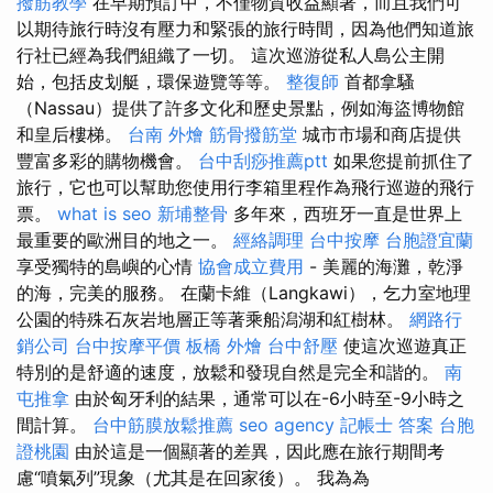
撥筋教學
在早期預訂中，不僅物質收益顯著，而且我們可
以期待旅行時沒有壓力和緊張的旅行時間，因為他們知道旅
行社已經為我們組織了一切。 這次巡游從私人島公主開
始，包括皮划艇，環保遊覽等等。
整復師
首都拿騷
（Nassau）提供了許多文化和歷史景點，例如海盜博物館
和皇后樓梯。
台南 外燴
筋骨撥筋堂
城市市場和商店提供
豐富多彩的購物機會。
台中刮痧推薦ptt
如果您提前抓住了
旅行，它也可以幫助您使用行李箱里程作為飛行巡遊的飛行
票。
what is seo
新埔整骨
多年來，西班牙一直是世界上
最重要的歐洲目的地之一。
經絡調理
台中按摩
台胞證宜蘭
享受獨特的島嶼的心情
協會成立費用
- 美麗的海灘，乾淨
的海，完美的服務。 在蘭卡維（Langkawi），乞力室地理
公園的特殊石灰岩地層正等著乘船潟湖和紅樹林。
網路行
銷公司
台中按摩平價
板橋 外燴
台中舒壓
使這次巡遊真正
特別的是舒適的速度，放鬆和發現自然是完全和諧的。
南
屯推拿
由於匈牙利的結果，通常可以在-6小時至-9小時之
間計算。
台中筋膜放鬆推薦
seo agency
記帳士 答案
台胞
證桃園
由於這是一個顯著的差異，因此應在旅行期間考
慮“噴氣列”現象（尤其是在回家後）。 我為為