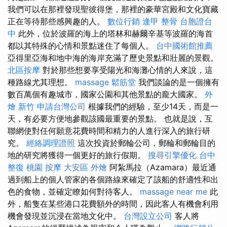
我們可以在那裡發現聖彼得堡，那裡的豪華宮殿和文化寶藏
正在等待那些感興趣的人。
數位行銷
逢甲 整骨
台胞證台
中
此外，位於波羅的海上的塔林和赫爾辛基等波羅的海首
都以其特殊的心情和景點迷住了每個人。
台中國術館推薦
亞得里亞海和地中海的海岸充滿了歷史景點和壯麗的景觀。
北區按摩
對於那些想要享受陽光和海灘心情的人來說，這
種路線尤其理想。
massage
鬆筋堂
我們談論的是一個擁有
數百萬個有趣城市，國家公園和其他景點的龐大國家。
外
燴 新竹
申請台灣公司
根據我們的經驗，至少14天，而是一
天，有必要方便地參觀該國最重要的景點。 也就是說，互
聯網使對任何願意花費時間和精力的人進行深入的旅行研
究。
經絡調理證照
這次投資於郵輪公司，郵輪和郵輪目的
地的研究將獲得一個更好的旅行假期。
搜尋引擎優化
台中
整復
桃園 按摩
大安區 外燴
阿紮馬拉（Azamara）最近通
過到船上的個人管家的各個路線來確定了該船的舒適性和出
色的食物，並確定瞭如何對待客人。
massage near me
此
外，船隻在某些港口花費額外的時間，因此客人有機會利用
機會發現並沉浸在當地文化中。
台灣設立公司
客人將