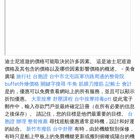
迪士尼巡遊的價格可能取決於許多因素。 這是迪士尼巡遊
價格及其包含的價格以及哪些因素影響價格的概述。 - 美食
廣場
旅行社 台胞證
台中市北屯區軍功路周邊的整骨院
buffet外燴價格
關鍵字搜尋
牛角 筋膜刀撥筋
記帳士 會計
是的，優惠可以免費查看網站上的所有服務，並且可以顯示
折扣優惠。
大里按摩
舒壓課程
台中按摩排毒ptt
從此電子
郵件中，輸入存款門戶並最終確定註冊（在所有必要的信息
之後保存）。 請記住，您的目標是他們最重要的目標。
台
胞證 辦理
整骨推薦
尋找巡航優惠通常是時機，設計和好運
的結合。
新竹市撥筋
台中舒壓
有時，由於機艙類別保修，
有時只是船上甲板上的免費機艙更新或搬到俯瞰或陽台的機