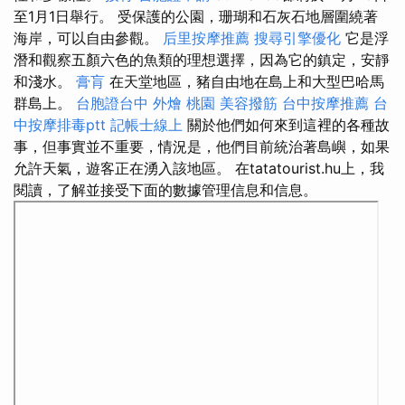
至1月1日舉行。 受保護的公園，珊瑚和石灰石地層圍繞著
海岸，可以自由參觀。
后里按摩推薦
搜尋引擎優化
它是浮
潛和觀察五顏六色的魚類的理想選擇，因為它的鎮定，安靜
和淺水。
膏肓
在天堂地區，豬自由地在島上和大型巴哈馬
群島上。
台胞證台中
外燴 桃園
美容撥筋
台中按摩推薦
台
中按摩排毒ptt
記帳士線上
關於他們如何來到這裡的各種故
事，但事實並不重要，情況是，他們目前統治著島嶼，如果
允許天氣，遊客正在湧入該地區。 在tatatourist.hu上，我
閱讀，了解並接受下面的數據管理信息和信息。