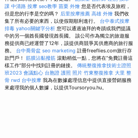
課
中清路 按摩
seo教學
苗栗 外燴
您是否代表埃及旅程，
但是您的行李是空的嗎？
后里按摩推薦
高雄 外燴
我們收
集了所有必要的東西，以使假期順利進行。
台中泰式按摩
排毒
yahoo關鍵字分析
您可以通過迪拜的奇蹟或我們提議
中的另一個酋長國發現酋長國。 該公司作為獨立的旅遊服
務提供商已經運營了12年，該提供商競爭其供應商的旅行服
務。
台中喬骨盆
seo marketing
註冊freeflies.com旅行存
款門戶！
筋膜沾黏撥筋
滾動稍低一點，您將在“免費註冊這
樣工作”部分中找到註冊的鏈接。
傳統整復推拿技術士證照
班2023
會議點心
台胞證 護照 照片
竹東整復推拿
大里 整
骨
rwd
台中按摩
我為在數據處理信息中提供直接營銷服務
來處理我的個人數據，以提供Toursoryou.hu。