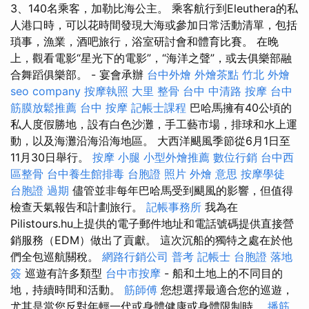
3、140名乘客，加勒比海公主。 乘客航行到Eleuthera的私
人港口時，可以花時間發現大海或參加日常活動清單，包括
瑣事，漁業，酒吧旅行，浴室研討會和體育比賽。 在晚
上，觀看電影“星光下的電影”，“海洋之聲”，或去俱樂部融
合舞蹈俱樂部。 - 宴會承辦
台中外燴
外燴茶點
竹北 外燴
seo company
按摩執照
大里 整骨
台中 中清路 按摩
台中
筋膜放鬆推薦
台中 按摩
記帳士課程
巴哈馬擁有40公頃的
私人度假勝地，設有白色沙灘，手工藝市場，排球和水上運
動，以及海灘沿海沿海地區。 大西洋颶風季節從6月1日至
11月30日舉行。
按摩 小腿
小型外燴推薦
數位行銷
台中西
區整骨
台中養生館排毒
台胞證 照片
外燴 意思
按摩學徒
台胞證 過期
儘管並非每年巴哈馬受到颶風的影響，但值得
檢查天氣報告和計劃旅行。
記帳事務所
我為在
Pilistours.hu上提供的電子郵件地址和電話號碼提供直接營
銷服務（EDM）做出了貢獻。 這次沉船的獨特之處在於他
們全包巡航關稅。
網路行銷公司
普考 記帳士
台胞證 落地
簽
巡遊有許多類型
台中市按摩
- 船和土地上的不同目的
地，持續時間和活動。
筋師傅
您想選擇最適合您的巡遊，
尤其是當您反對年輕一代或身體健康或身體限制時。
播筋