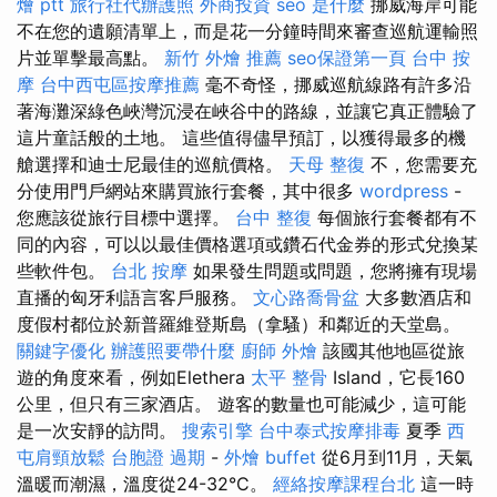
燴 ptt
旅行社代辦護照
外商投資
seo 是什麼
挪威海岸可能
不在您的遺願清單上，而是花一分鐘時間來審查巡航運輸照
片並單擊最高點。
新竹 外燴 推薦
seo保證第一頁
台中 按
摩
台中西屯區按摩推薦
毫不奇怪，挪威巡航線路有許多沿
著海灘深綠色峽灣沉浸在峽谷中的路線，並讓它真正體驗了
這片童話般的土地。 這些值得儘早預訂，以獲得最多的機
艙選擇和迪士尼最佳的巡航價格。
天母 整復
不，您需要充
分使用門戶網站來購買旅行套餐，其中很多
wordpress
-
您應該從旅行目標中選擇。
台中 整復
每個旅行套餐都有不
同的內容，可以以最佳價格選項或鑽石代金券的形式兌換某
些軟件包。
台北 按摩
如果發生問題或問題，您將擁有現場
直播的匈牙利語言客戶服務。
文心路喬骨盆
大多數酒店和
度假村都位於新普羅維登斯島（拿騷）和鄰近的天堂島。
關鍵字優化
辦護照要帶什麼
廚師 外燴
該國其他地區從旅
遊的角度來看，例如Elethera
太平 整骨
Island，它長160
公里，但只有三家酒店。 遊客的數量也可能減少，這可能
是一次安靜的訪問。
搜索引擎
台中泰式按摩排毒
夏季
西
屯肩頸放鬆
台胞證 過期
-
外燴 buffet
從6月到11月，天氣
溫暖而潮濕，溫度從24-32°C。
經絡按摩課程台北
這一時