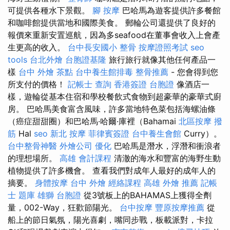
可提供各種水下景觀。
腳 按摩
巴哈馬為遊客提供許多餐館
和咖啡館提供當地和國際美食。 郵輪公司還提供了良好的
報價來重新安置巡航，因為多seafood在董事會收入上會產
生更高的收入。
台中長安國小 整骨
按摩證照考試
seo
tools
台北外燴
台胞證基隆
旅行旅行就像其他任何產品一
樣
台中 外燴 茶點
台中養生館排毒
整骨推薦
- 您會得到您
所支付的價格！
記帳士 查詢
香港簽證 台胞證
像酒店一
樣，遊輪從基本住宿和學校餐飲式食物到超豪華的豪華式廚
房。 巴哈馬美食富含風味，許多當地特色菜包括海螺油條
（癌症甜甜圈）和巴哈馬·哈爾·庫裡（Bahamai
北區按摩
撥
筋
Hal
seo
新北 按摩
菲律賓簽證
台中養生會館
Curry）。
台中整骨神醫
外燴公司
優化
巴哈馬是潛水，浮潛和衝浪者
的理想場所。
高雄 會計課程
清澈的海水和豐富的海野生動
植物提供了許多機會。 查看我們對成年人最好的成年人的
摘要。
身體按摩
台中 外燴
經絡課程
高雄 外燴 推薦
記帳
士 題庫
雄獅 台胞證
從3號板上的BAHAMAS上獲得全劑
量，002-Way，狂歡節陽光。
台中按摩
豐原按摩推薦
從
船上的節日氣氛，陽光喜劇，嘴同步戰，板載派對，卡拉