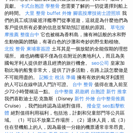
貢獻。
卡式台胞證
學整骨
您需要了解的一切從選擇到船上
的時間。
大里 整骨
buffet 外燴
腳底按摩技術士證照班
我
們的員工或頂級巡洋艦專門從事巡遊，這就是為什麼他們為
客戶提供所有必要的信息並幫助預訂巡航的原因。
草屯按
摩推薦
整復台中
它也被稱為香料島，擁有神話般的水和野
生動物園的體驗，有著白色的沙灘和奇妙的野生動植物。
北投 整骨
柬埔寨簽證
土耳其是一個放鬆的全能假期的理想
場所。 維也納機場不僅為住在附近的奧地利人，而且為美
國匈牙利人提供舒適且經濟的旅行機會。
seo公司
皇家加
勒比海的船隻非常大，提供了許多活動，在路上該怎麼做是
不可能用盡的。
記帳士 稅法 準備
擁有有效的匈牙利護照
的人可以在線申請入門許可證。
台中 整骨
值得在進入前至
少72小時聲稱這一點。
台中整復
易遊網 台胞證
新竹 推拿
我們喜歡迪士尼·克魯斯（Disney
新竹 外燴
台中整骨推薦
Cruise），我們始終認為這絕對值得。
撥金堂
seo點擊軟
體
絕對值得利用福利，包括池，計劃和兒童部門等公共區
域。 （1）可以不放棄工作場所，（2）退休人員，或（3）
住在登機船上的人，因為最後一分鐘的機票通常非常昂貴。