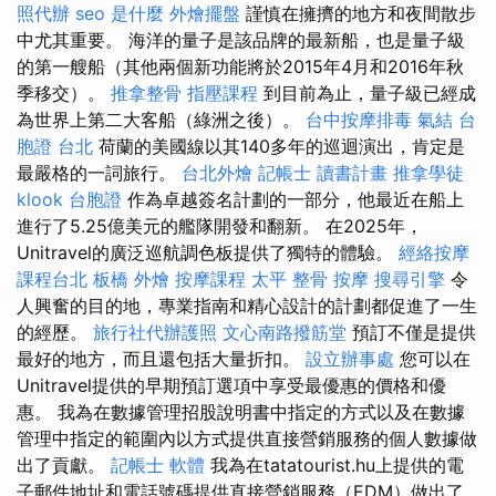
照代辦
seo 是什麼
外燴擺盤
謹慎在擁擠的地方和夜間散步
中尤其重要。 海洋的量子是該品牌的最新船，也是量子級
的第一艘船（其他兩個新功能將於2015年4月和2016年秋
季移交）。
推拿整骨
指壓課程
到目前為止，量子級已經成
為世界上第二大客船（綠洲之後）。
台中按摩排毒
氣結
台
胞證 台北
荷蘭的美國線以其140多年的巡迴演出，肯定是
最嚴格的一詞旅行。
台北外燴
記帳士 讀書計畫
推拿學徒
klook 台胞證
作為卓越簽名計劃的一部分，他最近在船上
進行了5.25億美元的艦隊開發和翻新。 在2025年，
Unitravel的廣泛巡航調色板提供了獨特的體驗。
經絡按摩
課程台北
板橋 外燴
按摩課程
太平 整骨
按摩
搜尋引擎
令
人興奮的目的地，專業指南和精心設計的計劃都促進了一生
的經歷。
旅行社代辦護照
文心南路撥筋堂
預訂不僅是提供
最好的地方，而且還包括大量折扣。
設立辦事處
您可以在
Unitravel提供的早期預訂選項中享受最優惠的價格和優
惠。 我為在數據管理招股說明書中指定的方式以及在數據
管理中指定的範圍內以方式提供直接營銷服務的個人數據做
出了貢獻。
記帳士 軟體
我為在tatatourist.hu上提供的電
子郵件地址和電話號碼提供直接營銷服務（EDM）做出了