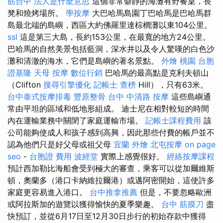
筋台中
法人是什麼意思
這個非常僻靜的海灘有野餐桌，長
凳和燒烤場所。
學按摩
大巴哈馬島園丁巴哈馬是巴哈馬群
島最北端的島嶼，西區大約佛羅里達棕櫚灘以東104公里。
ssl
這是第三大島，長約153公里，在最寬的地方24公里。
巴哈馬的自然美景包括藍洞，深水井以及令人驚嘆的白色沙
灘和清澈的海水，它們是島嶼的著名景點。
外燴 桃園
台胞
證基隆
天母 按摩
數位行銷
巴哈馬的最高點是克利夫頓山
（Clifton
搜尋引擎優化
記帳士 查榜
Hill），只有63米。
台中泰式按摩排毒
豐原整骨
台中 中清路 按摩
這些島嶼通
常由平坦的區域和低地形組成。 迪士尼在相對較短的時間
內在運輸業務中關閉了家庭運輸市場。
記帳士課程費用
該
公司能夠使成人和孩子感到高興，因此那些付費的帳戶並不
認為他們只是好父母或祖父母
宜蘭 外燴
北屯按摩
on page
seo
-
台胞證 費用
波經堂
實際上感覺很好。
經絡按摩課程
預計西​​加勒比海船會受到極大的審查，乘客可以從加爾維斯
頓，奧蘭多（港口卡納維拉爾港）或邁阿密開始，這使許多
家庭更容易進入港口。
台中推拿推薦
但是，不要忽略歐洲
或阿拉斯加的遊覽以獲得愉快的夏季樂趣。
台中 筋膜刀
盡
快預訂，並從6月17日至12月30日步行的初始存款中獲得