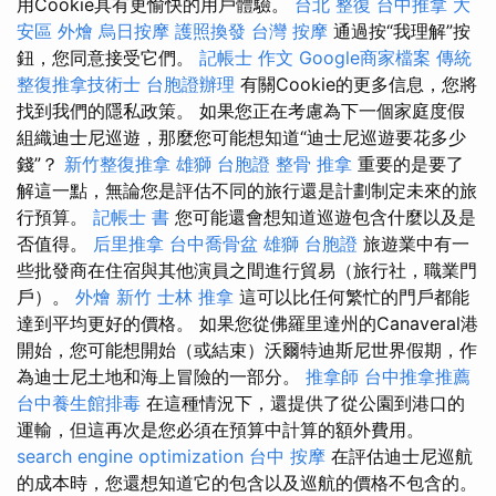
用Cookie具有更愉快的用戶體驗。
台北 整復
台中推拿
大
安區 外燴
烏日按摩
護照換發
台灣 按摩
通過按“我理解”按
鈕，您同意接受它們。
記帳士 作文
Google商家檔案
傳統
整復推拿技術士
台胞證辦理
有關Cookie的更多信息，您將
找到我們的隱私政策。 如果您正在考慮為下一個家庭度假
組織迪士尼巡遊，那麼您可能想知道“迪士尼巡遊要花多少
錢”？
新竹整復推拿
雄獅 台胞證
整骨 推拿
重要的是要了
解這一點，無論您是評估不同的旅行還是計劃制定未來的旅
行預算。
記帳士 書
您可能還會想知道巡遊包含什麼以及是
否值得。
后里推拿
台中喬骨盆
雄獅 台胞證
旅遊業中有一
些批發商在住宿與其他演員之間進行貿易（旅行社，職業門
戶）。
外燴 新竹
士林 推拿
這可以比任何繁忙的門戶都能
達到平均更好的價格。 如果您從佛羅里達州的Canaveral港
開始，您可能想開始（或結束）沃爾特迪斯尼世界假期，作
為迪士尼土地和海上冒險的一部分。
推拿師
台中推拿推薦
台中養生館排毒
在這種情況下，還提供了從公園到港口的
運輸，但這再次是您必須在預算中計算的額外費用。
search engine optimization
台中 按摩
在評估迪士尼巡航
的成本時，您還想知道它的包含以及巡航的價格不包含的。