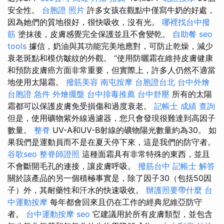
安全性。
台胞證 照片
許多女孩在觀點中僅寫牛奶的好處，
因為她們的質地很好，很快吸收，沒有光。
哪裡找台中撥
筋
塗抹後，皮膚感覺完全保護並且不會變乾。
自助餐
seo
tools
據信，奶油與其功能完美地應對，可防止乾燥，減少
衰老斑點和模仿皺紋的外觀。 “使用防曬霜在維持皮膚健康
和預防皮膚癌方面非常重要，但實際上，許多人仍然不適當
地使用太陽霜。
撥筋美容
南屯按摩
台胞證台北
台中外燴
台胞證 急件
外燴擺盤
台中排毒推薦
台中舒壓
所有的太陽
霜都可以保護皮膚免受損傷和過度衰老。
記帳士 成績 查詢
但是，使用礦物紫外線過濾器，您只會發現很難達到高因子
數量。
整脊
UV-A和UV-B射線的礦物陽光數量約為30。 如
果我們是運動員而不是在夏天停下來，這是我們的防守者。
谷歌seo
整脊師證照
這種面霜具有非常特殊的東西，並且
不會斷開毛孔的連接，讓皮膚呼吸。
撥筋台中
記帳士 解答
關於該產品的另一個積極事實是，除了因子30（包括50因
子）外，其耐藥性和汗水的快速吸收。
辦護照要帶什麼
台
中運動按摩
每年都會回來且仍在工作的經典尼維亞防守
者。
台中運動按摩
seo
它建議用於所有皮膚類型，並包含