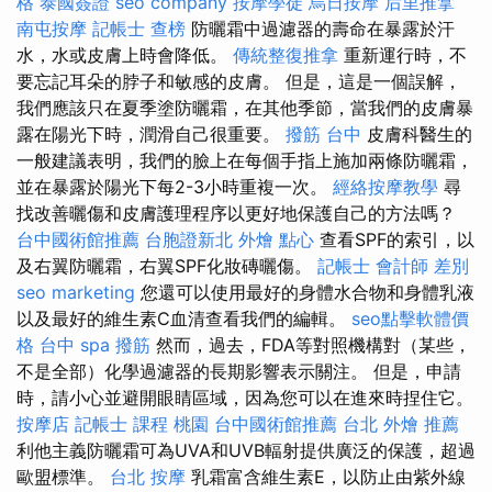
格
泰國簽證
seo company
按摩學徒
烏日按摩
后里推拿
南屯按摩
記帳士 查榜
防曬霜中過濾器的壽命在暴露於汗
水，水或皮膚上時會降低。
傳統整復推拿
重新運行時，不
要忘記耳朵的脖子和敏感的皮膚。 但是，這是一個誤解，
我們應該只在夏季塗防曬霜，在其他季節，當我們的皮膚暴
露在陽光下時，潤滑自己很重要。
撥筋 台中
皮膚科醫生的
一般建議表明，我們的臉上在每個手指上施加兩條防曬霜，
並在暴露於陽光下每2-3小時重複一次。
經絡按摩教學
尋
找改善曬傷和皮膚護理程序以更好地保護自己的方法嗎？
台中國術館推薦
台胞證新北
外燴 點心
查看SPF的索引，以
及右翼防曬霜，右翼SPF化妝磚曬傷。
記帳士 會計師 差別
seo marketing
您還可以使用最好的身體水合物和身體乳液
以及最好的維生素C血清查看我們的編輯。
seo點擊軟體價
格
台中 spa
撥筋
然而，過去，FDA等對照機構對（某些，
不是全部）化學過濾器的長期影響表示關注。 但是，申請
時，請小心並避開眼睛區域，因為您可以在進來時捏住它。
按摩店
記帳士 課程 桃園
台中國術館推薦
台北 外燴 推薦
利他主義防曬霜可為UVA和UVB輻射提供廣泛的保護，超過
歐盟標準。
台北 按摩
乳霜富含維生素E，以防止由紫外線