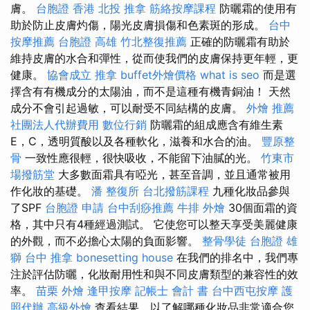
膚。
台胞證 香港
北投 推拿
筋絡按摩課程
防曬霜的使用有
助於防止皮膚灼傷，陽光皮膚損傷和色素斑的形成。
台中
按摩推薦
台胞證 高雄
竹北整復推薦
正確的防曬霜有助於
維持皮膚的水合和彈性，從而使我們的皮膚保持更年輕，更
健康。
協會成立
推拿
buffet外燴價格
what is seo
而是選
擇含有有機成分的太陽油，而不是這種有機青銅油！ 天然
成分不會引起過敏，可以耐受不同結構的皮膚。
外燴 推薦
社團法人代辦費用
數位行銷
防曬霜的組成應含有維生素
E，C，透明質酸以及各種軟化，滋養和水合的油。
豐原整
骨
一致性應很輕，很快吸收，不能留下油膩的光。
竹東市
場撥筋堂
大多數面霜具有啞光，甚至音調，並且通常被用
作化妝的基礎。
潘 整復所
台北撥筋課程
九種化妝品參與
了SPF
台胞證 申請
台中刮痧推薦
牛排 外燴
30個面霜的資
格，其中只有4種經過測試。 它使您可以整天享受美麗健康
的外觀，而不必擔心太陽的負面影響。
整骨學徒
台胞證 雄
獅
台中 推拿
bonesetting house
在我們的排名中，我們專
注於評估防曬，化妝耐用性和與不同皮膚類型的兼容性的效
率。
苗栗 外燴
逢甲按摩
記帳士 會計 書
台中西屯按摩
護
照代辦
高級外燴
查看結果，以了解哪種化妝品非常適合您