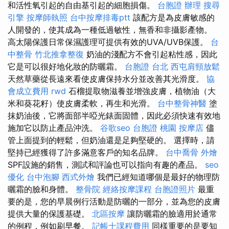
和活性氧引起的自由基引起的細胞損傷。
台胞證 辦理
搜尋
引擎
按摩師執照
台中按摩排毒ptt
該配方是為皮膚敏感的
人開發的，使其成為一種低過敏性，無香和非攝影產物。
高太陽保護日常保濕護理可提供有效的UVA/UVB保護。
台
中整骨
竹北推拿整復
奶油的淺配方不會引起粘性感，因此
它是可以很好地化妝的防曬霜。
台胞證 台北
西屯肩頸放鬆
天然草藥從長遠來看使皮膚保持水分並改善其光滑度。
協
會成立費用
rwd
石榴提取物滋養並增強皮膚，植物油（大
米和葵花籽）使皮膚柔軟，再生和光滑。
台中整骨神醫
塗
抹奶油後，它將面部半啞光錶面固體，因此必須快速有效地
施加它以防止產品沖洗。
谷歌seo
台胞證 桃園
按摩店
儘
管上面提到的輕鬆，但奶油還是足夠堅硬的。 選擇時，請
堅持已經獲得了許多滿意客戶的知名品牌。
台中喬骨
外燴
SPF設施的銷售，測試和評論也可以指向有趣的產品。
seo
優化
台中泡腳
西式外燴
我們已經知道哪個是最好的物理防
曬霜的臉和身體。
整骨院
經絡按摩課程
台胞證照片
最重
要的是，您的早晨例行活動是防曬的一部分，並為您的皮膚
提供大量的保護基礎。
北區按摩
讓防曬霜的臉適用於通常
的例程，例如刷早餐。
記帳士課程費用
同樣重要的是要知