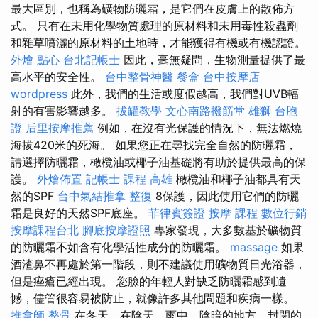
最大區別，也稱為礦物防曬霜，是它們在皮膚上的散佈方
式。 只有在未用化學物質處理的原材料和未用毒性殺蟲劑
和雜草噴灑的原材料的土地時，才能獲得有機或有機認證。
外燴 點心
台北記帳士
因此，毫無疑問，生物測量提供了最
高水平的安全性。
台中整骨神醫
餐盒
台中按摩店
wordpress
此外，我們的生活或度假越高，我們對UVB輻
射的有害影響越多。
拔罐教學
文心南路撥筋堂
雄獅 台胞
證
后里按摩推薦
例如，在沒有光保護的情況下，無法燃燒
海拔420米的死海。 如果您正在尋找完全自然的防曬霜，
請選擇防曬霜，橄欖油或椰子油基礎將有助於提供最高的保
護。
外燴佈置
記帳士 課程 高雄
橄欖油和椰子油都具有天
然的SPF
台中氣結推拿
整復
8保護，因此使用它們的防曬
霜是良好的天然SPF底座。
菲律賓簽證
按摩 課程
數位行銷
按摩課程台北
腳底按摩證照
專家發現，大多數基於礦物質
的防曬霜不如含有化學活性成分的防曬霜。
massage
如果
酒渣鼻不再處於第一階段，則不建議使用礦物質日光浴器，
但是痤瘡已經出現。 您臉的年輕人對缺乏防曬霜感到遺
憾，儘管很容易被防止，就像許多其他問題和疾病一樣。
推拿師
整骨
在冬天，在陰天，雨中，陰暗的地方，封閉的