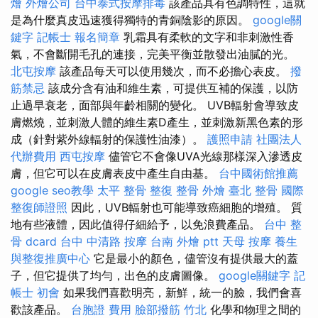
燴
外燴公司
台中泰式按摩排毒
該產品具有色調特性，這就
是為什麼真皮迅速獲得獨特的青銅陰影的原因。
google關
鍵字
記帳士 報名簡章
乳霜具有柔軟的文字和非刺激性香
氣，不會斷開毛孔的連接，完美平衡並散發出油膩的光。
北屯按摩
該產品每天可以使用幾次，而不必擔心表皮。
撥
筋禁忌
該成分含有油和維生素，可提供互補的保護，以防
止過早衰老，面部與年齡相關的變化。 UVB輻射會導致皮
膚燃燒，並刺激人體的維生素D產生，並刺激新黑色素的形
成（針對紫外線輻射的保護性油漆）。
護照申請
社團法人
代辦費用
西屯按摩
儘管它不會像UVA光線那樣深入滲透皮
膚，但它可以在皮膚表皮中產生自由基。
台中國術館推薦
google seo教學
太平 整骨
整復 整骨
外燴 臺北
整骨
國際
整復師證照
因此，UVB輻射也可能導致癌細胞的增殖。 質
地有些液體，因此值得仔細給予，以免浪費產品。
台中 整
骨 dcard
台中 中清路 按摩
台南 外燴 ptt
天母 按摩
養生
與整復推廣中心
它是最小的顏色，儘管沒有提供最大的蓋
子，但它提供了均勻，出色的皮膚圖像。
google關鍵字
記
帳士 初會
如果我們喜歡明亮，新鮮，統一的臉，我們會喜
歡該產品。
台胞證 費用
臉部撥筋 竹北
化學和物理之間的