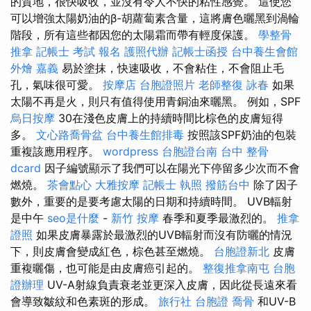
的質地，很快吸收，並沒有令人不快的粘性感覺。 這使您
可以增強太陽奶油的β-胡蘿蔔素含量，這將膚色曬黑到渦輪
階段，所有這些都因您的太陽霜而帶有輕度保護。
學整骨
推拿
記帳士 考試 報名
護照代辦
記帳士函授
台中養生會館
外燴 嘉義
易於塗抹，快速吸收，不會粘住，不會阻止毛
孔，氣味很可愛。
按摩店
台胞證照片
老師整復 詠春
如果
太陽不再是火，則只有值得使用青銅油來曬黑。 例如，SPF
烏日按摩
30在淺色皮膚上的持續時間比棕色的皮膚短得
多。
文心路喬骨盆
台中養生館排毒
按照該SPF奶油的包裝
重複該應用程序。
wordpress
台胞證台南
台中 整骨
dcard
因子編號顯示了我們可以在陽光下停留多少次而不會
燃燒。
茶會點心
大雅按摩
記帳士 執照
撥筋台中
除了因子
數外，重要的是要考慮太陽的日期和持續時間。 UVB輻射
是中午
seo是什麼
-
新竹 按摩
春季和夏季最激烈的。
推拿
證照
如果皮膚暴露於最激烈的UVB輻射而沒有防曬的情況
下，則皮膚會變成紅色，棕色甚至燃燒。
台胞證新北
皮膚
重複曬傷，也可能是由皮膚癌引起的。
整復推拿南屯
台胞
證辦理
UV-A射線負責衰老並更深入皮膚，因此從長遠來看
會導致皺紋和色素斑的形成。
旅行社 台胞證
喬骨
和UV-B