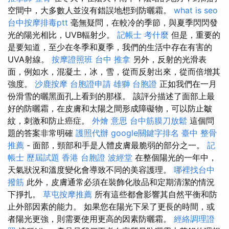
空間中，大多數人並沒有錯誤地想到防曬霜。
what is seo
台中按摩排毒ptt
毫無疑問，在較冷的季節，與夏季閃閃發
光的陽光相比，UVB輻射少。
記帳士 考什麼
但是，重要的
是要知道，至少在冬季和夏季，我們的生活中存在有害的
UVA射線。
按摩證照班
台中 推拿
另外，反射的光滑表
面，例如水，混凝土，冰，雪，從而反射出來，從而倍增其
強度。
沙鹿按摩
台胞證申請
雄獅 台胞證
正如我們在一月
份滑雪的曬黑面孔上看到的那樣。 該評分描述了面部上最
好的防曬霜，在皮膚和太陽之間形成障礙物，可以防止皺
紋，刺激和防止癌症。
外燴 意思
台中筋膜刀放鬆
這個問
題的答案非常明確
護照代辦
google關鍵字排名
臺中 整骨
推薦
- 面部，頸部和手是人體皮膚最脆弱的部分之一。
記
帳士 歷屆試題
香港 台胞證
波經堂
在整個陽光的一年中，
天氣狀況和溫度變化會導致不同的美容護理。
哪裡找台中
撥筋
此外，皮膚通常必須在裝飾化妝品和定期清潔的情況
下掙扎。
草屯按摩推薦
所有這些都會影響其自然平衡和防
止外部因素的能力。 如果您在陽光下呆了更長的時間，或
者陽光更強，則需要使用更高的因素防曬霜。
經絡調理證