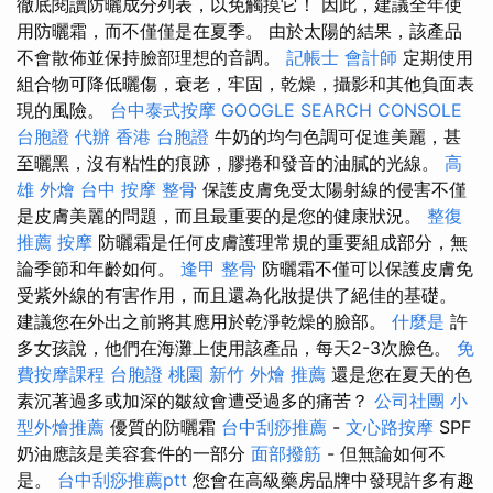
徹底閱讀防曬成分列表，以免觸摸它！ 因此，建議全年使
用防曬霜，而不僅僅是在夏季。 由於太陽的結果，該產品
不會散佈並保持臉部理想的音調。
記帳士 會計師
定期使用
組合物可降低曬傷，衰老，牢固，乾燥，攝影和其他負面表
現的風險。
台中泰式按摩
GOOGLE SEARCH CONSOLE
台胞證 代辦
香港 台胞證
牛奶的均勻色調可促進美麗，甚
至曬黑，沒有粘性的痕跡，膠捲和發音的油膩的光線。
高
雄 外燴
台中 按摩 整骨
保護皮膚免受太陽射線的侵害不僅
是皮膚美麗的問題，而且最重要的是您的健康狀況。
整復
推薦
按摩
防曬霜是任何皮膚護理常規的重要組成部分，無
論季節和年齡如何。
逢甲 整骨
防曬霜不僅可以保護皮膚免
受紫外線的有害作用，而且還為化妝提供了絕佳的基礎。
建議您在外出之前將其應用於乾淨乾燥的臉部。
什麼是
許
多女孩說，他們在海灘上使用該產品，每天2-3次臉色。
免
費按摩課程
台胞證 桃園
新竹 外燴 推薦
還是您在夏天的色
素沉著過多或加深的皺紋會遭受過多的痛苦？
公司社團
小
型外燴推薦
優質的防曬霜
台中刮痧推薦
-
文心路按摩
SPF
奶油應該是美容套件的一部分
面部撥筋
- 但無論如何不
是。
台中刮痧推薦ptt
您會在高級藥房品牌中發現許多有趣