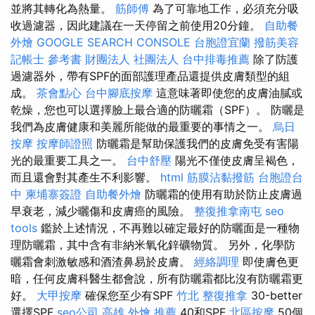
並將其轉化為熱量。
筋師傅
為了可靠地工作，必須充分吸
收過濾器，因此建議在一天停留之前使用20分鐘。
自助餐
外燴
GOOGLE SEARCH CONSOLE
台胞證宜蘭
撥筋美容
記帳士 參考書
財團法人 社團法人
台中排毒推薦
除了防護
過濾器外，帶有SPF的面部護理產品還提供皮膚類型的組
成。
茶會點心
台中腳底按摩
這意味著即使您的皮膚油膩或
乾燥，您也可以選擇臉上最合適的防曬霜（SPF）。 防曬是
我們為皮膚健康和美麗所能做的最重要的事情之一。
烏日
按摩
按摩師證照
防曬霜是幫助保護我們的皮膚免受有害陽
光的最重要工具之一。
台中舒壓
陽光不僅使皮膚呈褐色，
而且還會對其產生不利影響。
html
筋膜沾黏撥筋
台胞證台
中
柬埔寨簽證
自助餐外燴
防曬霜的使用有助於防止皮膚過
早衰老，減少曬傷和皮膚癌的風險。
整復推拿南屯
seo
tools
鑑於上述情況，不再難以確定最好的防曬面是一種物
理防曬霜，其中含有非納米氧化鋅礦物質。 另外，化學防
曬霜會刺激敏感和酒渣鼻易於皮膚。
經絡調理
即使膚色更
暗，任何皮膚科醫生都會說，所有防曬霜都比沒有防曬霜更
好。
大甲按摩
確保您至少有SPF
竹北 整復推拿
30-better
選擇SPF
seo公司
高雄 外燴 推薦
40和SPF
北區按摩
50個