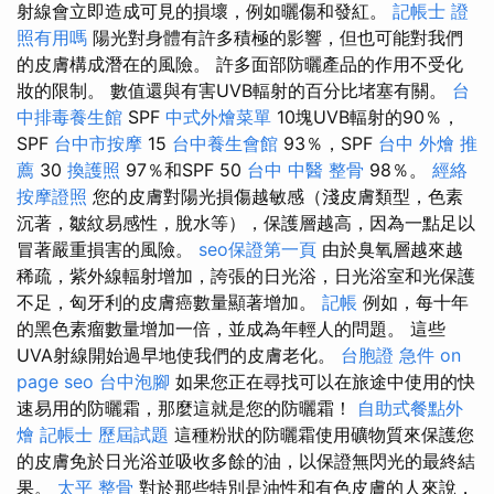
射線會立即造成可見的損壞，例如曬傷和發紅。
記帳士 證
照有用嗎
陽光對身體有許多積極的影響，但也可能對我們
的皮膚構成潛在的風險。 許多面部防曬產品的作用不受化
妝的限制。 數值還與有害UVB輻射的百分比堵塞有關。
台
中排毒養生館
SPF
中式外燴菜單
10塊UVB輻射的90％，
SPF
台中市按摩
15
台中養生會館
93％，SPF
台中 外燴 推
薦
30
換護照
97％和SPF 50
台中 中醫 整骨
98％。
經絡
按摩證照
您的皮膚對陽光損傷越敏感（淺皮膚類型，色素
沉著，皺紋易感性，脫水等），保護層越高，因為一點足以
冒著嚴重損害的風險。
seo保證第一頁
由於臭氧層越來越
稀疏，紫外線輻射增加，誇張的日光浴，日光浴室和光保護
不足，匈牙利的皮膚癌數量顯著增加。
記帳
例如，每十年
的黑色素瘤數量增加一倍，並成為年輕人的問題。 這些
UVA射線開始過早地使我們的皮膚老化。
台胞證 急件
on
page seo
台中泡腳
如果您正在尋找可以在旅途中使用的快
速易用的防曬霜，那麼這就是您的防曬霜！
自助式餐點外
燴
記帳士 歷屆試題
這種粉狀的防曬霜使用礦物質來保護您
的皮膚免於日光浴並吸收多餘的油，以保證無閃光的最終結
果。
太平 整骨
對於那些特別是油性和有色皮膚的人來說，