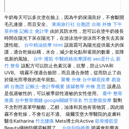
牛奶每天可以多次塗在臉上，因為牛奶保濕良好，不會斷開
毛孔連接，而且安全。
東南旅行社 台胞證
台南 外燴
下午
茶外燴
記帳士 會計學
由於其防水性，您可以在塗牛奶後長
時間在陽光下呆在陽光下，在游泳池中游泳而不會失去其保
護性能。
台中精油按摩
html
該面霜可為陽光提供最大的保
護，適合乾燥結構，水合，減少老化點和雀斑的數量，並降
低新的風險。
台中 撥筋
中醫經絡按摩課程
seo是什么
新
竹 整骨
該配方可以防止色素沉著，抗擊，防止UVA和
UVB。 噴霧不僅適合臉部，而且適合身體，從而防止了由
於陽光而導致的老年斑點。
聚餐 外燴
台中腳底按摩
易遊
網 台胞證
記帳士-會計學概要
拔罐教學
外燴 意思
該產品
是低過敏性的，可以被季節性過敏的女性使用。
臺中 整骨
推薦
台中整骨價錢
google關鍵字排名
竹北整復按摩
製劑
不含對羥基苯甲酸酯，乙醇，油漆和其他有害物質，因此噴
霧不會乾燥，不會引起不適。 薩爾茨堡大學醫院的皮膚科
醫生Katharina
竹北腰痛
Mets博士向Active
筋骨撥筋堂
Beauty礦物防曬霜解釋了。
台中刮痧推薦
噴霧會影響表