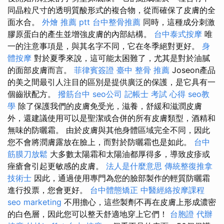
同晶粒尺寸的透明質酸形式的複合物，從而確保了皮膚的全
面水合。
外燴 推薦 ptt
台中整骨推薦
同時，這種成分刺激
膠原蛋白的產生並增強皮膚的內部結構。
台中泰式按摩
唯
一的注意事項是，與其名字不同，它在冬季絕對更好。
身
體按摩
對於夏季來說，這可能太困難了，尤其是對於油膩
的面部皮膚而言。
菲律賓簽證
臺中 整骨 推薦
Joseon產品
的美之間最引人注目的區別是提供廣泛的保護，是它具有一
個齒狀配方。
撥筋台中
seo公司
記帳士 考試 心得
seo教
學
除了保護我們的皮膚免受光，滋養，舒緩和滋潤皮膚
外，還建議使用可以是聖潔或合併的所有皮膚類型，酒精和
無味的防曬霜。 由於皮膚與其他身體區域完全不同，因此
您不會將潤膚露放在臉上，而對於防曬霜也是如此。
台中
筋膜刀放鬆
大多數太陽霜和太陽油都厚得多，導致皮疹或
痤瘡會引起更敏感的皮膚。
法人是什麼意思
傳統整復推拿
技術士
因此，通過使用專門為您的臉部製作的輕質防曬霜
進行投票，您會更好。
台中體態矯正
中醫經絡按摩課程
seo marketing
不用擔心，這些製劑不再在皮膚上形成濃密
的白色層，因此您可以整天舒適地穿上它們！
台胞證 代辦