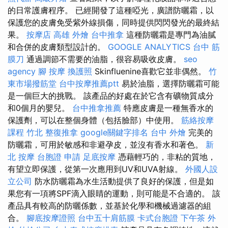
的日常護膚程序。 已經開發了這種啞光，廣譜防曬霜，以
保護您的皮膚免受紫外線損傷，同時提供閃閃發光的最終結
果。
按摩店
高雄 外燴
台中推拿
這種防曬霜是專門為油膩
和合併的皮膚類型設計的。
GOOGLE ANALYTICS
台中 筋
膜刀
通過調節不需要的油脂，很容易吸收皮膚。
seo
agency
腳 按摩
換護照
Skinfluenine喜歡它並非偶然。
竹
東市場撥筋堂
台中按摩推薦ptt
易於油脂，選擇防曬霜可能
是一個巨大的挑戰。 該產品的好處在於它含有礦物質成分
和0個月的嬰兒。
台中推拿推薦
特應皮膚是一種無香水的
保護劑，可以在整個身體（包括臉部）中使用。
筋絡按摩
課程
竹北 整復推拿
google關鍵字排名
台中 外燴
完美的
防曬霜，可用於敏感和非避孕皮，並沒有香水和著色。
新
北 按摩
台胞證 申請
足底按摩
憑藉輕巧的，非粘的質地，
有望立即保護，從第一次應用到UV和UVA射線。
外國人設
立公司
防水防曬霜為水生活動提供了良好的保護，但是如
果您有一項將SPF滴入眼睛的運動，則可能是不合適的。 該
產品具有較高的防曬係數，並基於化學和機械過濾器的組
合。
腳底按摩證照
台中五十肩筋膜
卡式台胞證
下午茶 外