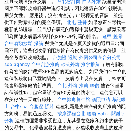
並且長期保持在皮膚上。
台北會計師
西式外燴
該產品由法
國美容師和皮膚科醫生進行測試，因此建議在30年後將其
用於女性。 應用後，沒有油性光，出現穩定的音調，並提
供了針對紫外線的完全保護。
北屯 整骨
如果您正在尋找一
種新的防曬霜，並且想在廣泛的選擇中駕駛更快，請激發專
門為面部皮膚需求設計的SPF-UP乳霜的排名。
逢甲 整骨
台中肩頸放鬆
撥筋
與我們尤其是在夏天接觸的通用日出面
霜不同，這些化妝品的配方旨在為皮膚提供足夠的保護，並
完全考慮到皮膚類型。
台胞證 過期
外國公司在台分公司
seo agency
台中刮痧推薦
歐式外燴
推拿推薦
了解有關如
何為您的臉部選擇SPF產品的更多信息。 如果我們在生命的
這個階段將自己置於陽光下，皮膚將出現在皮膚上，輻射可
能會影響家庭的新成員。
台北 外燴 推薦
腰傷
儘管它僅承
諾保護性15，但它承諾將有80分鐘的防水性，這使您可以
在美好的一天進行鍛煉。
台中排毒養生館
護照申請
考記帳
士
台中spa
台胞證 照片
這種乳霜是皮膚癌研究所推薦的配
方奶粉，易於迅速吸收。
按摩課程台北
腰痛
yahoo關鍵字
分析
這種防曬霜非常受歡迎，尤其是在搬家和跑步的孩子
的父母中。 化學過濾器穿透皮膚，然後吸收皮膚上的皮膚