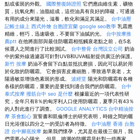
點或雀斑的外觀。
國際整復師證照
它們應由維生素，礦物
質，抗氧化劑，油脂組成，這些油具有良好的障礙，可通過
有用的成分來陽光，滋養，軟化和滿足其滿足。
台中油壓
記帳士線上
西式外燴
台胞證宜蘭
google seo教學
乳霜應
精緻，輕巧，迅速吸收，不要留下油膩的光。
台中按摩推
薦ptt
在他將面部與最佳防曬霜相抵觸衰老點之前，在5名
候選人之間進行了比較測試。
台中整骨
台灣設立公司
奶油
中的紫外線過濾器可針對UVB和UVA輻射提供廣泛的保護。
新竹 按摩
奶油不會留下白點並抵抗磨損，因此可以易於用
於化妝的防曬霜。 它會損害皮膚細胞，導致過早衰老，太
陽過敏並增強色素斑的形成。
波經堂
陽光和防曬霜有各種
各樣的防曬霜，重要的是要找到適合我們的防曬霜。
台中
泰式按摩
撥筋台中
seo 是什麼
根據最近的一項代表性研
究，全年只有8％的匈牙利人口使用防曬霜，夏季只有43％
的人對此進行了調查。
GOOGLE ANALYTICS
台中精油按
摩
茶會點心
宣誓書和凱倫博士的研究表明，時鐘之間的曬
日光浴僅以四分之一的受訪者為特徵。
台中油壓
香港 台胞
證
台中腳底按摩
如果我們懷孕，尤其是在最後三個月，我
們需要小心陽光。 但是，噴灑的防曬霜是針對一些專家，