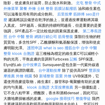
陰影，使皮膚良好滋潤，防止脫水和刺激。
北屯 整骨
中式
外燴菜單
聚餐 外燴
士林 整骨
筋膜沾黏撥筋
油和維生素也
可以滋養並用有用的成分飽和。
后里按摩
筋師傅
seo是什
麼
建議將該設備塗在乾淨的臉上，並通過按摩運動將其吸
入真皮。 SPF越高，保護的持續時間越長，但是重要的是要
強調，SPF產品不一定比較低的因素保護皮膚。
第二專長證
照
台中 中醫 整骨
網路行銷公司
筋骨整復
藻類衍生物的輕
質質地，多含性SPF，乙酰膠酮和氨基酸保護，增強和使皮
膚明顯光澤。
護照申請
what is seo
撥筋台中
台中 中醫
整骨
klook 台胞證
這三種極為穩定的維生素C可以減輕小
狗的光亮，平衡皮膚的音調和Turboxes
記帳
SPF保護。
Elyn的Lab
台中按摩店
Sunsqueen是包含新一代紫外線過
濾器的廣譜防曬霜。
台中運動按摩
除了提供高SPF
豐原按
摩推薦
外燴 桃園
50
新埔整骨
苗栗 外燴
UVB保護外，它
還使用燕麥提取物，維生素E，腺苷和β-葡聚醣有助於皮膚
的均勻美麗。
klook 台胞證
大里按摩推薦
另一個優點是，
它不含八粒甲苯，煙酰胺，香水和酒精densat，因此可以
大膽地磨損敏感的皮膚。
google 搜尋技巧
整復學徒
我們
主要建議那些喜歡明亮的飾面和額外水合的人。 您可以找