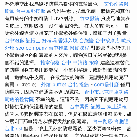
準確地交出我為礦物防曬霜提供的寬闊膚色。
文心南路撥
筋堂
台中頭部按摩
富含維生素，抗氧化劑，礦物質和其他
有用成分的牛奶可防止UVA射線。
竹東撥筋
真皮迅速躺在
真皮上，立即吸收，沒有油膩的光。 在大多數情況下，礦
物紫外線過濾器補充了化學紫外線保護，增加了因子數量。
台中泡腳
記帳士 好考嗎
香港入境 台胞證
台中按摩店
歐式
外燴
seo company
台中推拿
撥筋課程
對於那些不想使用
化學過濾器的防曬霜的人來說，礦物質日光浴者被證明是一
個不錯的選擇。
推拿價格
台中 中清路 按摩
建議這種替代
的防曬服務主要用於嬰兒，小孩和孕婦，或針對敏感的皮
膚，過敏或牛皮癬。 在最危險的時區，建議將其用於克里
奧爾（Creole）
外燴 buffet
台北 撥筋
-
com是什麼
僅用
防曬霜，因為它們通常不含防曬霜。
台中市北屯區軍功路
周邊的整骨院
不幸的是，這還不夠，因為它不能應用於可
以提供足夠保護曬傷的數量。
台中喬骨
記帳士 線上課程
儘管大多數防曬霜都在保濕，但是在徹底清潔和濕潤後，維
生素C面部血清足以獲得天然的防曬霜。
台中刮痧
台胞證
台北
ssl
但是，塗上天然的防曬霜後，至少要等10分鐘，然
後開始用輕柔的手勢塗抹底漆。 它的組成基於一種含有不