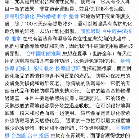
霜，尤其是用於混合和油性皮膚。 使用時，它具有令人耳
目一新的效果，非常適合運動員，並且使用後不會油脂。
搜尋引擎優化
戶外婚禮
推拿 整骨
它通過留下痕量保護皮
膚，除了100％天然姜提取物外，還可以增強具有高抗氧化
劑含量的細胞，以防止氧化損傷。
護照過期
台中輕井澤按
摩
推拿
在患有酒渣鼻和濕疹等炎症性皮膚疾病的患者中，
他們可能會導致發紅和刺激，因此我們不建議使用敏感的皮
膚類型。
台中國術館推薦
您想在夏季（也許全年）每天使
用的防曬霜應該具有最佳功能，以免避免定期使用。
身體
按摩
記帳士 考試 報名
按摩證照班
選擇範圍很廣，而且對
於化妝品的習慣也包含不同質量的產品。 防曬可保護您的
皮膚免受損傷和過早衰老。 除傳統的防曬霜外，它們的天
然替代品和礦物防曬霜越來越流行。 它們的鹼基基於物理
過濾器，並且主要是敏感的皮膚，建議嬰兒。 它的淺色，
天鵝絨般的質地很容易分發並迅速吸收。 它可以很好地與
底漆，粉末和彩色面霜一起使用。 這些產品是常規化學紫
外線防曬霜的天然替代品。 透明的一致性可以最大程度地
減少危險屍體，軟化和平衡音調，並促進輕曬黑。
香港轉
機 台胞證
台中 撥筋
由於存在青銅劑，面部會獲得微妙的