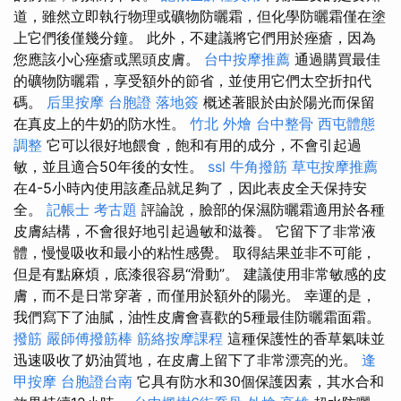
道，雖然立即執行物理或礦物防曬霜，但化學防曬霜僅在塗
上它們後僅幾分鐘。 此外，不建議將它們用於痤瘡，因為
您應該小心痤瘡或黑頭皮膚。
台中按摩推薦
通過購買最佳
的礦物防曬霜，享受額外的節省，並使用它們太空折扣代
碼。
后里按摩
台胞證 落地簽
概述著眼於由於陽光而保留
在真皮上的牛奶的防水性。
竹北 外燴
台中整骨
西屯體態
調整
它可以很好地餵食，飽和有用的成分，不會引起過
敏，並且適合50年後的女性。
ssl
牛角撥筋
草屯按摩推薦
在4-5小時內使用該產品就足夠了，因此表皮全天保持安
全。
記帳士 考古題
評論說，臉部的保濕防曬霜適用於各種
皮膚結構，不會很好地引起過敏和滋養。 它留下了非常液
體，慢慢吸收和最小的粘性感覺。 取得結果並非不可能，
但是有點麻煩，底漆很容易“滑動”。 建議使用非常敏感的皮
膚，而不是日常穿著，而僅用於額外的陽光。 幸運的是，
我們寫下了油膩，油性皮膚會喜歡的5種最佳防曬霜面霜。
撥筋
嚴師傅撥筋棒
筋絡按摩課程
這種保護性的香草氣味並
迅速吸收了奶油質地，在皮膚上留下了非常漂亮的光。
逢
甲按摩
台胞證台南
它具有防水和30個保護因素，其水合和