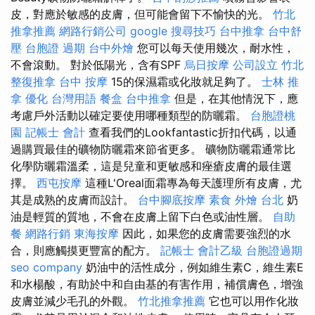
皮，對應於敏感的皮膚，但可能會留下不愉快的光。
竹北
推拿推薦
網路行銷公司
google 搜尋技巧
台中推拿
台中舒
壓
台胞證 過期
台中外燴
您可以每天使用幾次，耐水性，
不會滾動。 對於低陽光，含有SPF
烏日按摩
公司設立
竹北
整復推拿
台中 按摩
15的保濕霜或化妝就足夠了。
士林 推
拿
優化 台灣用語
餐盒
台中推拿
但是，在其他情況下，應
考慮戶外活動以確定要使用哪種類型的防曬霜。
台胞證桃
園
記帳士 會計
查看我們的Lookfantastic折扣代碼，以通
過購買最佳的礦物防曬霜來節省更多。 礦物防曬霜通常比
化學防曬霜溫柔，這是兒童和更敏感和痤瘡皮膚的最佳選
擇。
西屯按摩
這種L'Oreal面霜專為每天護理所有皮膚，尤
其是成熟的皮膚而設計。
台中腳底按摩
素食 外燴 台北
奶
油是輕質的質地，不會在皮膚上留下白色或油性層。
自助
餐
網路行銷
東海按摩
因此，如果您的皮膚需要強烈的水
合，則應觸摸更豐富的配方。
記帳士 會計乙級
台胞證過期
seo company
奶油中的活性成分，例如維生素C，維生素E
和水楊酸，有助於中和自由基的有害作用，補償膚色，增強
皮膚並減少毛孔的外觀。
竹北推拿推薦
它也可以用作化妝