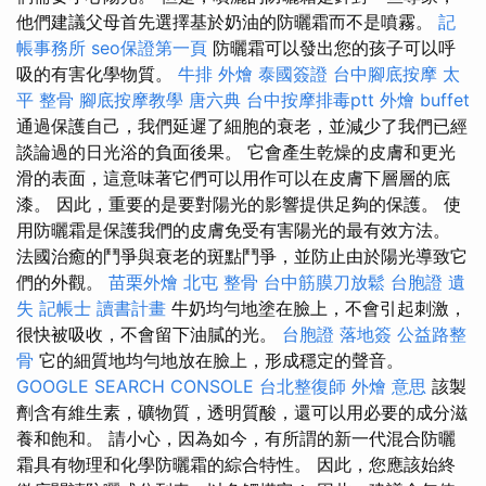
他們建議父母首先選擇基於奶油的防曬霜而不是噴霧。
記
帳事務所
seo保證第一頁
防曬霜可以發出您的孩子可以呼
吸的有害化學物質。
牛排 外燴
泰國簽證
台中腳底按摩
太
平 整骨
腳底按摩教學
唐六典
台中按摩排毒ptt
外燴 buffet
通過保護自己，我們延遲了細胞的衰老，並減少了我們已經
談論過的日光浴的負面後果。 它會產生乾燥的皮膚和更光
滑的表面，這意味著它們可以用作可以在皮膚下層層的底
漆。 因此，重要的是要對陽光的影響提供足夠的保護。 使
用防曬霜是保護我們的皮膚免受有害陽光的最有效方法。
法國治癒的鬥爭與衰老的斑點鬥爭，並防止由於陽光導致它
們的外觀。
苗栗外燴
北屯 整骨
台中筋膜刀放鬆
台胞證 遺
失
記帳士 讀書計畫
牛奶均勻地塗在臉上，不會引起刺激，
很快被吸收，不會留下油膩的光。
台胞證 落地簽
公益路整
骨
它的細質地均勻地放在臉上，形成穩定的聲音。
GOOGLE SEARCH CONSOLE
台北整復師
外燴 意思
該製
劑含有維生素，礦物質，透明質酸，還可以用必要的成分滋
養和飽和。 請小心，因為如今，有所謂的新一代混合防曬
霜具有物理和化學防曬霜的綜合特性。 因此，您應該始終