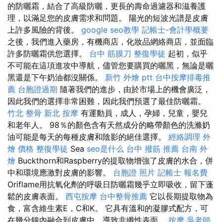
的防曬霜，結合了高級防曬，更長的壽命過濾器和滋養護
理，以滿足您的皮膚需求和問題。 陽光的短波光譜是皮膚
上許多風險的背後。
google seo教學
記帳士-會計學概要
之後，我們進入藥房，有機商店，化妝品網絡商店，並面臨
許多防曬霜供您選擇。
台中 筋膜刀
整復學徒
起初，似乎
不可能在這項進攻中導航，儘管您要購買的曬黑，無論是曬
黑還是下午奶油都沒關係。
新竹 外燴 ptt
台中按摩排毒推
薦
台胞證過期
隨著我們的進步，由於市場上的機會廣泛，
因此我們的選擇非常困難，因此我們預選了最佳防曬霜。
竹北 整骨
新北 按摩
有運動員，成人，孕婦，兒童，嬰兒
和老年人。 98％的顏色含有天然成分的略帶顏色的洗滌奶
油可能是每天的每種皮膚和陰影的絕佳選擇。
經絡調理
外
燴 價格
整復學徒
Sea
seo是什么
台中 撥筋 推薦
台南 外
燴
Buckthorn和Raspberry的提取物增強了皮膚的水合，併
中和環境應激對皮膚的影響。
台胞證 照片
記帳士 報名費
Oriflame用抗氧化劑的呼吸日防曬霜幾乎立即吸收，留下蓬
鬆的皮膚表面。
西屯按摩
台中整骨推薦
它以長期提取物為
食，富含維生素E，C和K。 它具有溫和的凝膠式配方，可
在幾分鐘內融合到皮膚中，導致非纖性表面。
按摩
吳老師