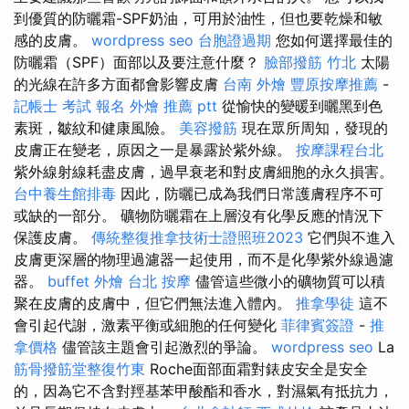
到優質的防曬霜-SPF奶油，可用於油性，但也要乾燥和敏
感的皮膚。
wordpress seo
台胞證過期
您如何選擇最佳的
防曬霜（SPF）面部以及要注意什麼？
臉部撥筋 竹北
太陽
的光線在許多方面都會影響皮膚
台南 外燴
豐原按摩推薦
-
記帳士 考試 報名
外燴 推薦 ptt
從愉快的變暖到曬黑到色
素斑，皺紋和健康風險。
美容撥筋
現在眾所周知，發現的
皮膚正在變老，原因之一是暴露於紫外線。
按摩課程台北
紫外線射線耗盡皮膚，過早衰老和對皮膚細胞的永久損害。
台中養生館排毒
因此，防曬已成為我們日常護膚程序不可
或缺的一部分。 礦物防曬霜在上層沒有化學反應的情況下
保護皮膚。
傳統整復推拿技術士證照班2023
它們與不進入
皮膚更深層的物理過濾器一起使用，而不是化學紫外線過濾
器。
buffet 外燴
台北 按摩
儘管這些微小的礦物質可以積
聚在皮膚的皮膚中，但它們無法進入體內。
推拿學徒
這不
會引起代謝，激素平衡或細胞的任何變化
菲律賓簽證
-
推
拿價格
儘管該主題會引起激烈的爭論。
wordpress seo
La
筋骨撥筋堂整復竹東
Roche面部面霜對錶皮安全是安全
的，因為它不含對羥基苯甲酸酯和香水，對濕氣有抵抗力，