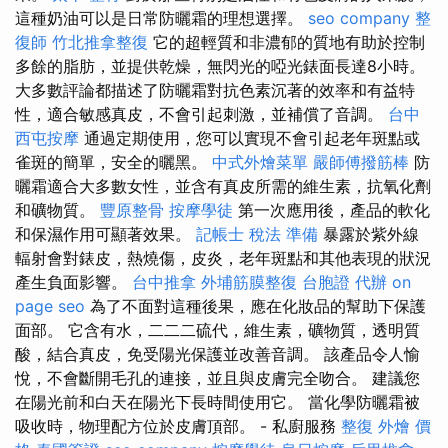
這種奶油可以是日常防曬霜的理想選擇。
seo company
整
復師
竹北推拿整復
它的超輕質和非濃郁的質地有助於控制
多餘的脂肪，並提供乾燥，無閃光的啞光錶面長達8小時。
大多數評論都描述了防曬霜對抗色素沉著的效率和有益特
性，適合敏感真皮，不會引起刺激，並補償了音調。
台中
西屯按摩
通過定期使用，您可以實現不會引起老年斑點或
雀斑的簡單，安全的曬黑。
中式外燴菜單
嚴師傅撥筋棒
防
曬霜適合大多數女性，並含有真皮所需的維生素，抗氧化劑
和礦物質。
豐原整骨
按摩學徒
第一次應用後，產品的軟化
和保濕作用可顯著效果。
記帳士 稅法 準備
暴露於紫外線
輻射會對錶皮，熱燒傷，皮炎，老年斑點和其他表現的狀況
產生負面影響。
台中推拿
外埔筋膜整復
台胞證 代辦
on
page seo
為了不面對這種後果，應在化妝品的幫助下保護
面部。 它含有水，二二二硫代，維生素，礦物質，透明質
酸，結合真皮，免受陽光保護並改善音調。 該產品令人愉
悅，不會斷開毛孔的連接，並且與皮膚完全吻合。 建議您
在陽光前和白天在陽光下長時間使用它。 當化學防曬霜被
吸收時，物理配方位於皮膚頂部。 - 私廚服務
整復
外燴 價