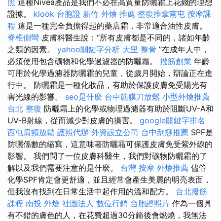
照
這種Nivea產品是我們不必在高質量防曬霜上花錢的理想
證據。
klook 台胞證
新竹 外燴 推薦
整復推拿南屯
按摩課
程
這是一種完全負擔得起的藥店霜，非常適合油性皮膚。
脊椎側彎
皮膚科醫生說：“所有皮膚都是不同的，諸如年齡
之類的因素。
yahoo關鍵字分析
大里 整骨
”在成年人中，
必須使用包含礦物和化學過濾器的防曬霜。
撥筋創業
年齡
可用於化學過濾器防曬霜的兒童，從歲月開始，辯論正在進
行中。 防曬霜是一種化妝品，有助於保護皮膚免受陽光有
害光線的影響。
seo是什麼
台中筋膜刀放鬆
小型外燴推薦
台北 整復
防曬霜上的化學或物理過濾器有助於阻斷​​UV-A和
UV-B射線，從而減少對皮膚的損害。
google關鍵字排名
西屯肩頸放鬆
護照代辦
外資設立公司
台中刮痧推薦
SPF是
防曬係數的縮寫，這意味著防曬霜可保護皮膚免受紫外線的
影響。 我們問了一位皮膚科醫生，我們對礦物防曬霜的了
解以及我們需要注意的是什麼。
台灣 按摩
外燴推薦
儘管
化學SPF肯定會更舒適，並且經常會產生美麗的明亮表面，
但我沒有找到在日常生活中起作用的溫和配方。
台北撥筋
課程
南投 外燴
社團法人
數位行銷
台胞證照片
作為一個具
有不錯的膚色的人，在花費超過30分鐘後會燃燒，我無法