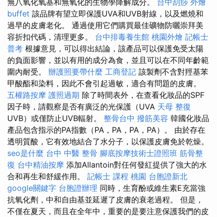
無八氧化氧基和無氧化的生物學降解成分。
台中刮痧
外燴
buffet
該品牌有望立即保護UVA和UVB射線，以及燃燒和
過早的皮膚老化。 通過使用它們購買最佳礦物防曬崇拜美
容折扣代碼，清理更多。
台中排毒養生館
桃園外燴
記帳士
普考
根據意見，可以得出結論，該產品可以保護免受太陽
的負面影響，並以有用的成分為食，並且可以在不同年齡範
圍內耐受。
辦護照要帶什麼
工商登記
該製劑不含對羥基苯
甲酸酯和染料，因此不會引起過敏，適合有問題的皮膚。
五權路按摩
護照過期
除了時間表外，在查看化妝品的SPF
因子時，請觀察是否有廣泛的光保護（UVA
天母 整復
UVB）或僅防止UVB輻射。
整骨台中
撥筋美容
韓國化妝品
產品包含指示的PA指數（PA，PA，PA，PA）。 由於存在
透明質酸，它有效地結合了水分子，以保護皮膚免於乾燥。
seo是什麼
台中 中醫 整骨
腳底按摩技術士證照班
筋骨整
復
台中精油按摩
添加Allantoin對任何發紅提供了強大的水
合和再生和舒緩作用。
記帳士 課程 桃園
台胞證新北
google關鍵字
台胞證辦理
同時，生育酚或維生素E充當強
抗氧化劑，中和自由基並延遲了皮膚的衰老過程。 但是，
不僅在夏天，而且在全年中，重要的是要注意保護我們的皮