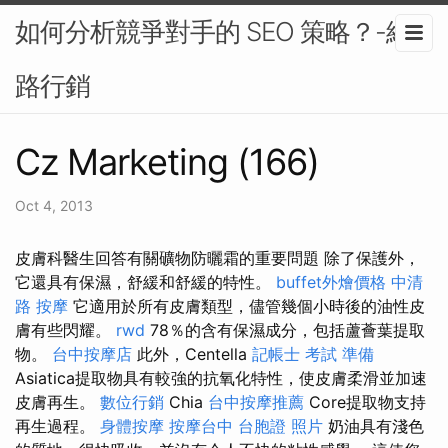
如何分析競爭對手的 SEO 策略？-網
路行銷
Cz Marketing (166)
Oct 4, 2013
皮膚科醫生回答有關礦物防曬霜的重要問題 除了保護外，
它還具有保濕，舒緩和舒緩的特性。
buffet外燴價格
中清
路 按摩
它適用於所有皮膚類型，儘管幾個小時後的油性皮
膚有些閃耀。
rwd
78％的含有保濕成分，包括蘆薈葉提取
物。
台中按摩店
此外，Centella
記帳士 考試 準備
Asiatica提取物具有較強的抗氧化特性，使皮膚柔滑並加速
皮膚再生。
數位行銷
Chia
台中按摩推薦
Core提取物支持
再生過程。
身體按摩
按摩台中
台胞證 照片
奶油具有淺色