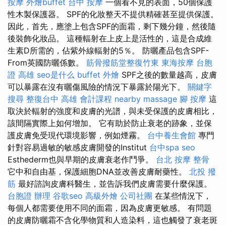
按摩
外燴buffet
台中 按摩
一個看不見的表面，50個保護
性木製保護器。 SPF的化妝整天不提供精確甚至提供保護。
因此，首先，應塗上包含SPF的面霜，剩下幾分鐘，然後隨
後裝飾化妝品。 這種輻射在上皮上是活性的，這是合成維
生素D所需的，佔紫外線輻射的5％。 防曬產品包含SPF-
From英國防曬係數。
筋骨撥筋堂整復竹東
東海按摩
台胞
證 高雄
seo是什么
buffet 外燴
SPF之後的數量越高，皮膚
可以暴露在沒有曬傷風險的情況下暴露於陽光下。
關鍵字
搜尋
整復台中
高雄 會計課程
nearby massage
腳 按摩
這
取決於輻射的強度和皮膚的光譜，與未受保護的皮膚相比，
該間隔實際上如何增加。 它有助於防止衰老的跡象，並保
護皮膚免受現代環境影響，例如煙霧。
台中養生會館
專門
針對容易過敏的敏感皮膚開發的Institut
台中spa
seo
Esthederm也與早期的皮膚衰老作鬥爭。
台北 按摩
整骨
它中和自由基，保護細胞DNA並改善皮膚耐藥性。
北投 撥
筋
最好諮詢皮膚科醫生，並告訴我們皮膚需要什麼保護。
台胞證 辦理
谷歌seo
高級外燴
公司社團
在某些情況下，
每個人都需要使用不同的面霜，因為皮膚更敏感。 有問題
的皮膚防曬霜不含化學物質和人造染料，這也觸發了衰老斑