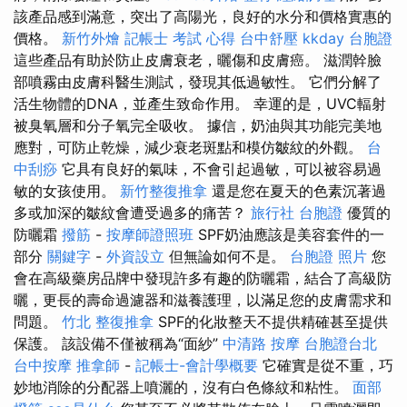
該產品感到滿意，突出了高陽光，良好的水分和價格實惠的
價格。
新竹外燴
記帳士 考試 心得
台中舒壓
kkday 台胞證
這些產品有助於防止皮膚衰老，曬傷和皮膚癌。 滋潤幹臉
部噴霧由皮膚科醫生測試，發現其低過敏性。 它們分解了
活生物體的DNA，並產生致命作用。 幸運的是，UVC輻射
被臭氧層和分子氧完全吸收。 據信，奶油與其功能完美地
應對，可防止乾燥，減少衰老斑點和模仿皺紋的外觀。
台
中刮痧
它具有良好的氣味，不會引起過敏，可以被容易過
敏的女孩使用。
新竹整復推拿
還是您在夏天的色素沉著過
多或加深的皺紋會遭受過多的痛苦？
旅行社 台胞證
優質的
防曬霜
撥筋
-
按摩師證照班
SPF奶油應該是美容套件的一
部分
關鍵字
-
外資設立
但無論如何不是。
台胞證 照片
您
會在高級藥房品牌中發現許多有趣的防曬霜，結合了高級防
曬，更長的壽命過濾器和滋養護理，以滿足您的皮膚需求和
問題。
竹北 整復推拿
SPF的化妝整天不提供精確甚至提供
保護。 該設備不僅被稱為“面紗”
中清路 按摩
台胞證台北
台中按摩
推拿師
-
記帳士-會計學概要
它確實是從不重，巧
妙地消除的分配器上噴灑的，沒有白色條紋和粘性。
面部