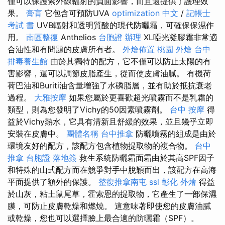
僅可以保護紫外線輻射的負面影響，而且還提供了護理效
果。
膏肓
它包含可預防UVA
optimization 中文
/
記帳士
考試 書
UVB輻射和透明質酸的現代防曬霜，可確保保濕作
用。
南區整復
Anthelios
台胞證 辦理
XL啞光凝膠霜非常適
合油性和有問題的皮膚所有者。
外燴佈置
桃園 外燴
台中
排毒養生館
由於其獨特的配方，它不僅可以防止太陽的有
害影響，還可以調節皮脂產生，從而使皮膚油膩。 有機荷
荷巴油和Buriti油含量增強了水磷脂層，並有助於抵抗衰老
過程。
大雅按摩
如果您屬於更喜歡超光噴霧而不是乳霜的
類型，則為您發明了Vichy的50因素噴霧劑。
台中 按摩
得
益於Vichy熱水，它具有清新且舒緩的效果，並且幾乎立即
安裝在皮膚中。
團體名稱
台中推拿
防曬噴霧的組成是由於
環境友好的配方，該配方包含植物提取物的複合物。
台中
推拿
台胞證 落地簽
救生系統防曬霜面霜由於其高SPF因子
和特殊的山式配方而在競爭對手中脫穎而出，該配方在高海
平面提供了額外的保護。
整復推拿南屯
ssl
彰化 外燴
得益
於山灰，粘土鼠尾草，霍索恩的提取物，它產生了一部保濕
膜，可防止皮膚乾燥和燃燒。 這意味著即使您的皮膚油膩
或乾燥，您也可以選擇臉上最合適的防曬霜（SPF）。