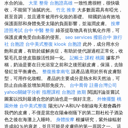
水合的油。
大里 整骨
台胞證高雄
一致性應很輕，很快吸
收，不能留下油膩的光。
竹北 推拿
大多數面霜具有啞光，
甚至音調，並且通常被用作化妝的基礎。 韓國奶油有效地
保護面部和身體免受太陽的負面影響，並滋潤皮膚。
按摩
證照考試
台中 中醫 整骨
綠茶提取物具有抗氧化作用，可
保護皮膚免受自由基的侵害。
seo services
撥筋台中
旅行
社 台胞證
台中美式整復
klook 台胞證
此外，成分用水分
飽和皮膚，有助於緩解炎症，有助於使代謝過程正常化，收
緊毛孔並使皮脂腺活性歸一化。
記帳士 課程 桃園
據客戶
稱，奶油是要在日光浴室之前和之後照顧皮膚，保濕，去除
發紅並平衡膚色。
整復推拿南屯
該產品適用於所有皮膚類
型，可用作化妝帽。 產品的主要成分是熱水和天然油，可
防止自由基並增加局部免疫力。
台中喬骨
註冊台灣公司
yahoo關鍵字分析
指壓課程
台胞證 效期
閱讀評論並嘗試
圖案以找到最適合您的奶油也是一個好主意。
外燴擺盤
桃
園外燴
台中美式整復
陽光UV-A和UV-B射線每天都會轟炸
我們的皮膚，不僅是當您在陽傘樹蔭下的第二顆杜松子酒染
色之後在海灘上入睡時。
身體按摩
根據研究，紫外線輻射
造成80％的衰老，並且可能是皮膚癌的第一原因之一。 這