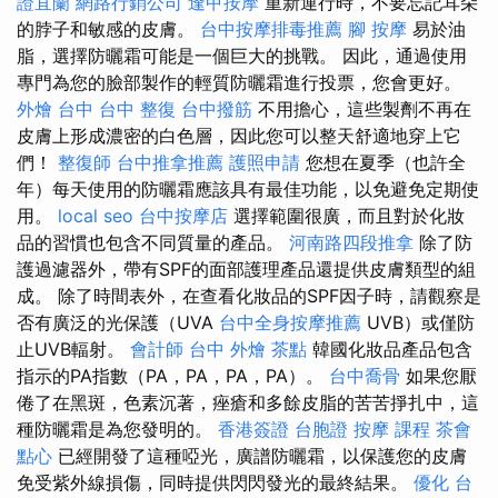
證宜蘭
網路行銷公司
逢甲按摩
重新運行時，不要忘記耳朵
的脖子和敏感的皮膚。
台中按摩排毒推薦
腳 按摩
易於油
脂，選擇防曬霜可能是一個巨大的挑戰。 因此，通過使用
專門為您的臉部製作的輕質防曬霜進行投票，您會更好。
外燴 台中
台中 整復
台中撥筋
不用擔心，這些製劑不再在
皮膚上形成濃密的白色層，因此您可以整天舒適地穿上它
們！
整復師
台中推拿推薦
護照申請
您想在夏季（也許全
年）每天使用的防曬霜應該具有最佳功能，以免避免定期使
用。
local seo
台中按摩店
選擇範圍很廣，而且對於化妝
品的習慣也包含不同質量的產品。
河南路四段推拿
除了防
護過濾器外，帶有SPF的面部護理產品還提供皮膚類型的組
成。 除了時間表外，在查看化妝品的SPF因子時，請觀察是
否有廣泛的光保護（UVA
台中全身按摩推薦
UVB）或僅防
止UVB輻射。
會計師
台中 外燴 茶點
韓國化妝品產品包含
指示的PA指數（PA，PA，PA，PA）。
台中喬骨
如果您厭
倦了在黑斑，色素沉著，痤瘡和多餘皮脂的苦苦掙扎中，這
種防曬霜是為您發明的。
香港簽證 台胞證
按摩 課程
茶會
點心
已經開發了這種啞光，廣譜防曬霜，以保護您的皮膚
免受紫外線損傷，同時提供閃閃發光的最終結果。
優化 台