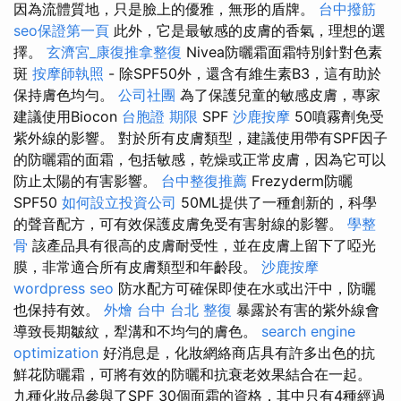
因為流體質地，只是臉上的優雅，無形的盾牌。
台中撥筋
seo保證第一頁
此外，它是最敏感的皮膚的香氣，理想的選
擇。
玄濟宮_康復推拿整復
Nivea防曬霜面霜特別針對色素
斑
按摩師執照
- 除SPF50外，還含有維生素B3，這有助於
保持膚色均勻。
公司社團
為了保護兒童的敏感皮膚，專家
建議使用Biocon
台胞證 期限
SPF
沙鹿按摩
50噴霧劑免受
紫外線的影響。 對於所有皮膚類型，建議使用帶有SPF因子
的防曬霜的面霜，包括敏感，乾燥或正常皮膚，因為它可以
防止太陽的有害影響。
台中整復推薦
Frezyderm防曬
SPF50
如何設立投資公司
50ML提供了一種創新的，科學
的聲音配方，可有效保護皮膚免受有害射線的影響。
學整
骨
該產品具有很高的皮膚耐受性，並在皮膚上留下了啞光
膜，非常適合所有皮膚類型和年齡段。
沙鹿按摩
wordpress seo
防水配方可確保即使在水或出汗中，防曬
也保持有效。
外燴 台中
台北 整復
暴露於有害的紫外線會
導致長期皺紋，犁溝和不均勻的膚色。
search engine
optimization
好消息是，化妝網絡商店具有許多出色的抗
鮮花防曬霜，可將有效的防曬和抗衰老效果結合在一起。
九種化妝品參與了SPF 30個面霜的資格，其中只有4種經過