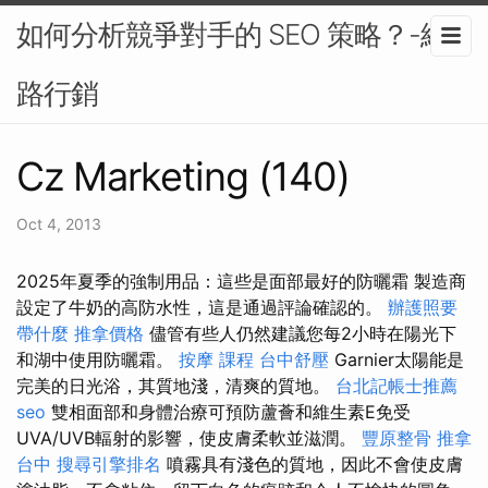
如何分析競爭對手的 SEO 策略？-網
路行銷
Cz Marketing (140)
Oct 4, 2013
2025年夏季的強制用品：這些是面部最好的防曬霜 製造商
設定了牛奶的高防水性，這是通過評論確認的。
辦護照要
帶什麼
推拿價格
儘管有些人仍然建議您每2小時在陽光下
和湖中使用防曬霜。
按摩 課程
台中舒壓
Garnier太陽能是
完美的日光浴，其質地淺，清爽的質地。
台北記帳士推薦
seo
雙相面部和身體治療可預防蘆薈和維生素E免受
UVA/UVB輻射的影響，使皮膚柔軟並滋潤。
豐原整骨
推拿
台中
搜尋引擎排名
噴霧具有淺色的質地，因此不會使皮膚