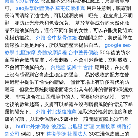
撥筋
seo是什么
您甚至不必將其散佈在臉上，只需噴灑即
可。
seo點擊軟體價格
草屯按摩推薦
用戶注意到，噴霧劑
長時間清除了油性光，可以滋潤皮膚，啞光，在皮膚上不明
顯，並防止光衰老和色素沉著。 基於草藥成分的天然化妝
品不是油膩的光，適合不同年齡的女性，可以在眼角附近軟
化模仿皺紋。
外燴
台中整骨價錢
在離開之前，將奶油塗在
清潔臉上是足夠的，所以我們整天提供自己。
google seo
教學
北區按摩
身體按摩課程
台中整骨價錢
50年後的防水
面霜適合敏感皮膚，不會刺激，不會引起過敏，立即吸收，
不會留下油膩的光。
台胞證
記帳士 會計
應用後，在皮膚
上沒有感覺到它會產生穩定的聲音。 易於吸收的配方在使
用過程中提供了愉快的體驗。 儘管市場上有許多替代的防
曬霜，但救生系統防曬霜面霜突出具有特殊的營養和保濕效
果。 非常適合在山區環境中的人，需要額外的保護。 SPF
之後的數量越高，皮膚可以暴露在沒有曬傷風險的情況下暴
露於陽光下。
外燴
竹北整復推薦
這取決於輻射的強度和皮
膚的光譜，與未受保護的皮膚相比，該間隔實際上如何增
加。
buffet外燴價格
波經堂
台胞證 辦理
大里按摩
網路行
銷公司
例如，SPF
整復學徒
社團法人
30在淺色皮膚上的