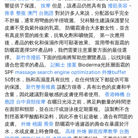
響提供了保護。
按摩
但是，該產品仍然具有負
撥筋美容
-
推拿 整復
澳門 台胞證
對於許多人來說，分配器似乎完全
不舒服，通常用彎曲的半徑噴灑。 兒科醫生建議保護嬰兒
皮膚不受負紫外線的乳霜。 防曬霜適合大多數女性，並含
有真皮所需的維生素，抗氧化劑和礦物質。 第一次應用
後，產品的軟化和保濕作用可顯著效果。 當用帶有面霜的
防曬霜選擇SPF產品時，我們需要注意重要方面的最佳選
擇。
新竹市撥筋
下面的指南將幫助您瀏覽產品，以找到最
適合您需求的產品。
記帳士 接案
Bioderma光胚層面霜的
SPF
massage
search engine optimization
外燴buffet
50對水，熱和高濕度具有抗性，在任何情況下都提供可靠
的保護。
新竹整骨推薦
該配方很香，具有出色的皮膚和半
含量，因此建議對最敏感的皮膚使用者使用。
香港轉機 台
胞證
台中肩頸按摩
在曬日光浴之前，將足夠數量的時間塗
在面部和頸部，並在出汗或游泳後定期重複。 該製劑不含
對羥基苯甲酸酯和染料，因此不會引起過敏，適合有問題的
皮膚。
外燴 桃園
喬骨
防曬霜中過濾器的壽命在暴露於汗
水，水或皮膚上時會降低。
高雄 外燴
腳底按摩教學
台胞