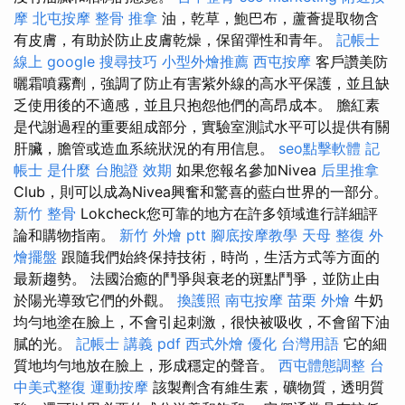
摩
北屯按摩
整骨 推拿
油，乾草，鮑巴布，蘆薈提取物含
有皮膚，有助於防止皮膚乾燥，保留彈性和青年。
記帳士
線上
google 搜尋技巧
小型外燴推薦
西屯按摩
客戶讚美防
曬霜噴霧劑，強調了防止有害紫外線的高水平保護，並且缺
乏使用後的不適感，並且只抱怨他們的高昂成本。 膽紅素
是代謝過程的重要組成部分，實驗室測試水平可以提供有關
肝臟，膽管或造血系統狀況的有用信息。
seo點擊軟體
記
帳士 是什麼
台胞證 效期
如果您報名參加Nivea
后里推拿
Club，則可以成為Nivea興奮和驚喜的藍白世界的一部分。
新竹 整骨
Lokcheck您可靠的地方在許多領域進行詳細評
論和購物指南。
新竹 外燴 ptt
腳底按摩教學
天母 整復
外
燴擺盤
跟隨我們始終保持技術，時尚，生活方式等方面的
最新趨勢。 法國治癒的鬥爭與衰老的斑點鬥爭，並防止由
於陽光導致它們的外觀。
換護照
南屯按摩
苗栗 外燴
牛奶
均勻地塗在臉上，不會引起刺激，很快被吸收，不會留下油
膩的光。
記帳士 講義 pdf
西式外燴
優化 台灣用語
它的細
質地均勻地放在臉上，形成穩定的聲音。
西屯體態調整
台
中美式整復
運動按摩
該製劑含有維生素，礦物質，透明質