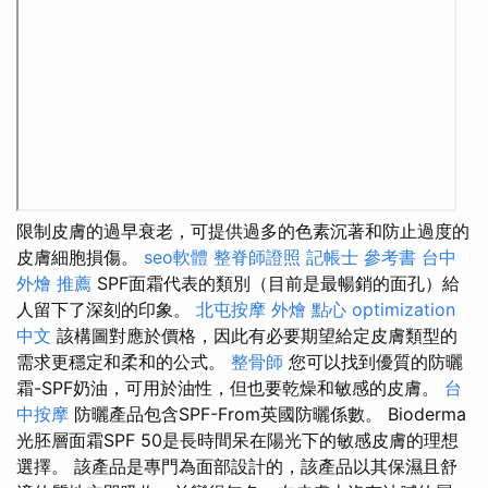
限制皮膚的過早衰老，可提供過多的色素沉著和防止過度的
皮膚細胞損傷。
seo軟體
整脊師證照
記帳士 參考書
台中
外燴 推薦
SPF面霜代表的類別（目前是最暢銷的面孔）給
人留下了深刻的印象。
北屯按摩
外燴 點心
optimization
中文
該構圖對應於價格，因此有必要期望給定皮膚類型的
需求更穩定和柔和的公式。
整骨師
您可以找到優質的防曬
霜-SPF奶油，可用於油性，但也要乾燥和敏感的皮膚。
台
中按摩
防曬產品包含SPF-From英國防曬係數。 Bioderma
光胚層面霜SPF 50是長時間呆在陽光下的敏感皮膚的理想
選擇。 該產品是專門為面部設計的，該產品以其保濕且舒