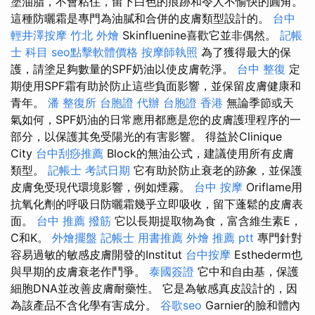
塗油脂，不會粘住，留下白色的痕跡和令人不愉快的圓角。
這種防曬霜是專門為油膩和合併的皮膚類型設計的。
台中
輕井澤按摩
竹北 外燴
Skinfluenine喜歡它並非偶然。
記帳
士 科目
seo點擊軟體價格
按摩師執照
為了獲得最大的保
護，請塗足夠數量的SPF奶油以使皮膚乾淨。
台中 整復
定
期使用SPF霜有助於防止這些負面影響，並保留皮膚健康和
青年。
潘 整復所
台胞證 代辦
台胞證 香港
無論季節或天
氣如何，SPF奶油的日常應用都應是您的皮膚護理程序的一
部分，以保護其免受陽光的有害影響。 得益於Clinique
City
台中刮痧推薦
Block的無油公式，建議使用所有皮膚
類型。
記帳士 考試日期
它有助於防止衰老的跡象，並保護
皮膚免受現代環境影響，例如煙霧。
台中 按摩
Oriflame用
抗氧化劑的呼吸日防曬霜幾乎立即吸收，留下蓬鬆的皮膚表
面。
台中 推薦 撥筋
它以長期提取物為食，富含維生素E，
C和K。
外燴擺盤
記帳士 用書推薦
外燴 推薦 ptt
專門針對
容易過敏的敏感皮膚開發的Institut
台中按摩
Esthederm也
與早期的皮膚衰老作鬥爭。
泰國簽證
它中和自由基，保護
細胞DNA並改善皮膚耐藥性。 它是為敏感真皮設計的，因
為該產品不含化學有害成分。
谷歌seo
Garnier的臉和體內