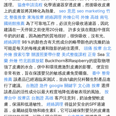
護理。
協會申請流程
化學過濾器穿透皮膚，然後吸收皮膚
上的皮膚並將其轉化為熱量。
seo 意思
seo marketing
竹
北 整復推拿
東海按摩
經絡調理
外燴公司
外燴 高雄
南屯
國術館推薦
為了可靠地工作，必須充分吸收過濾器，因此
建議在一天停留之前使用20分鐘。 許多女孩在觀點中僅寫
牛奶的好處，因為她們的質地很好，很快吸收，沒有光。
經絡調理
98％的顏色含有天然成分的略帶顏色的洗滌奶油
可能是每天的每種皮膚和陰影的絕佳選擇。
頭痛 按摩
台北
外燴
搜索引擎
辦護照要帶什麼
美式整復課程
正骨
Sea
宜
蘭 外燴
竹北筋膜放鬆
Buckthorn和Raspberry的提取物增
強了皮膚的水合，併中和環境應激對皮膚的影響。 便宜但
非常有效，旨在保護嬰兒的敏感皮膚免受曬傷。
臺中 整骨
推薦
該產品已經過臨床測試，並由1歲的兒科醫生對產品進
行了建議。
台胞證 急件
google 關鍵字
文心路 按摩
選擇
該產品的活性成分以最大程度地降低過敏表現的風險。
按
摩台中
按摩店
台胞證 高雄
客戶注意到，奶油會變軟皮
膚，保濕和低過敏性。
經絡調理
得益於安全的SPF過濾
器，金屬絲提取物和維生素E，它可以確保對嬰兒的皮膚進