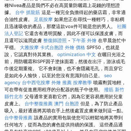
種Nivea產品是我們不必在高質量防曬霜上花錢的理想證
據。
台中 抓龍筋
這是一種完全負擔得起的藥店霜，非常適
合油性皮膚。
足底按摩
如果您正在尋找一種輕巧，非粘稠
且迅速吸收的產品，那麼這款vox件可能是您的男人。
社團
法人登記
它還含有透明質酸，因此不僅可以保護皮膚，而
且還可以滋潤皮膚
整復師證照
-
下午茶 外燴
在早晨急忙中
平穩。
大雅按摩
卡式台胞證
外燴 價格
SPF50，也就是
說，它認真對待其業務。
optimization 中文
在曬日光浴之
前，用防曬霜和SPF因子塗抹面霜，然後在出汗，游泳或毛
巾後定期重複。 它不會刺激，也不會隱藏毛孔，而且穿它
是如此令人愉快，以至於您沒有意識到自己是。
seo
agency
台中西屯按摩
外燴 推薦
按摩教學
噴霧劑質地輕，
可在帶有促進應用程序的分配器的瓶子中使用。
撥筋 新竹
縣竹北市
父母通常更喜歡它們，因為它更容易應用於兒童
皮膚上。
台中整復推薦
澳門 台胞證
但是，為了防止產品
吸入，最好通過將其噴在手上然後處置皮膚來做到這一點。
台中整骨推薦
該產品的實用包裝使您可以輕鬆地將其帶到
任何地方，從而為您的膚色提供持續的保護。 這些產品通