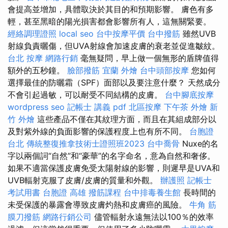
會提高並增加，具體取決於其目的和預期影響。 膚色有多
輕，甚至黑暗的陽光損害都會影響所有人，這無關緊要。
經絡調理證照
local seo
台中按摩平價
台中撥筋
雖然UVB
射線負責曬傷，但UVA射線會加速皮膚的衰老並促進皺紋。
台北 按摩
網路行銷
毫無疑問，早上做一個無形的盾牌值得
額外的五秒鐘。
臉部撥筋
宜蘭 外燴
台中頭部按摩
您如何
選擇最佳的防曬霜（SPF）面部以及要注意什麼？ 天然成分
不會引起過敏，可以耐受不同結構的皮膚。
台中腳底按摩
wordpress seo
記帳士 講義 pdf
北區按摩
下午茶 外燴
新
竹 外燴
這些產品不僅在其紋理方面，而且在其組成部分以
及對紫外線的負面影響的保護程度上也有所不同。
台胞證
台北
傳統整復推拿技術士證照班2023
台中喬骨
Nuxe的名
字以兩個詞“自然”和“豪華”的名字命名，意為自然和奢侈。
如果不適當保護皮膚免受太陽射線的影響，則遲早是UVA和
UVB輻射克服了皮膚/皮膚的質量和外觀。
辦護照
記帳士
考試用書
台胞證 高雄
撥筋課程
台中排毒養生館
長時間的
未受保護的暴露會導致皮膚灼熱和皮膚癌的風險。
牛角 筋
膜刀撥筋
網路行銷公司
儘管輻射永遠無法以100％的效率