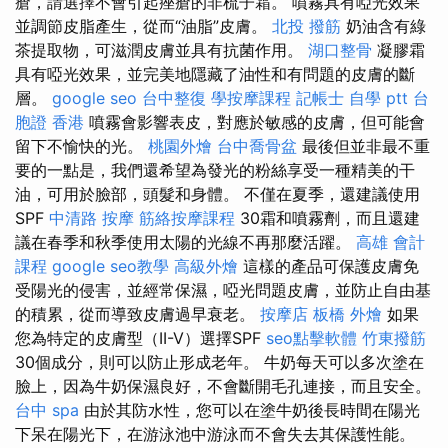
瘡，請選擇不會引起痤瘡的非梳子霜。 噴霧具有啞光效果
並調節皮脂產生，從而“油脂”皮膚。
北投 撥筋
奶油含有綠
茶提取物，可滋潤皮膚並具有抗菌作用。
湖口整骨
凝膠霜
具有啞光效果，並完美地隱藏了油性和有問題的皮膚的斷
層。
google seo
台中整復
學按摩課程
記帳士 自學 ptt
台
胞證 香港
噴霧會影響表皮，對應於敏感的皮膚，但可能會
留下不愉快的光。
桃園外燴
台中喬骨盆
最後但並非最不重
要的一點是，我們還希望為發光的粉絲享受一種精美的干
油，可用於臉部，頭髮和身體。 不僅在夏季，還建議使用
SPF
中清路 按摩
筋絡按摩課程
30霜和噴霧劑，而且還建
議在春季和秋季使用太陽的光線不再那麼活躍。
高雄 會計
課程
google seo教學
高級外燴
這樣的產品可保護皮膚免
受陽光的侵害，並經常保濕，啞光問題皮膚，並防止自由基
的積累，從而導致皮膚過早衰老。
按摩店
板橋 外燴
如果
您為特定的皮膚型（II-V）選擇SPF
seo點擊軟體
竹東撥筋
30個成分，則可以防止形成老年。 牛奶每天可以多次塗在
臉上，因為牛奶保濕良好，不會斷開毛孔連接，而且安全。
台中 spa
由於其防水性，您可以在塗牛奶後長時間在陽光
下呆在陽光下，在游泳池中游泳而不會失去其保護性能。