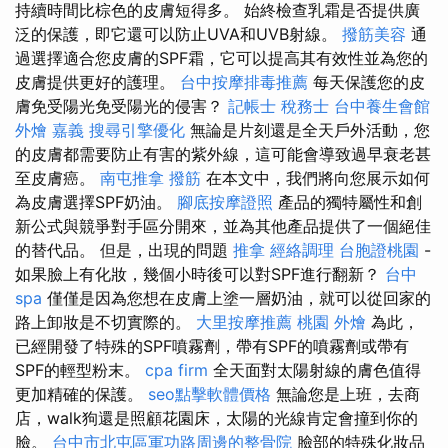
持續時間比棕色的皮膚短得多。 始終檢查乳霜是否提供廣
泛的保護，即它還可以防止UVA和UVB射線。
撥筋美容
通
過選擇適合您皮膚的SPF霜，它可以提高其有效性並為您的
皮膚提供更好的護理。
台中按摩排毒推薦
每天保護您的皮
膚免受陽光免受陽光的侵害？
記帳士 稅務士
台中養生會館
外燴 嘉義
搜尋引擎優化
無論是片刻還是全天戶外活動，您
的皮膚都需要防止有害的紫外線，這可能會導致過早衰老甚
至皮膚癌。
南屯推拿
撥筋
在本文中，我們將向您展示如何
為皮膚選擇SPF奶油。
腳底按摩證照
產品的獨特屬性和創
新公式與競爭對手區分開來，並為其他產品提供了一個絕佳
的替代品。 但是，出現的問題
推拿
經絡調理
台胞證桃園
-
如果臉上有化妝，幾個小時後可以對SPF進行翻新？
台中
spa
僅僅是因為您想在皮膚上塗一層奶油，就可以從回家的
路上卸妝是不切實際的。
大里按摩推薦
桃園 外燴
為此，
已經開發了特殊的SPF噴霧劑，帶有SPF的噴霧劑或帶有
SPF的輕型粉末。
cpa firm
全天面對太陽射線的膚色值得
更加精確的保護。
seo點擊軟體價格
無論您是上班，去商
店，walk狗還是照顧花園床，太陽的光線肯定會撞到你的
臉。
台中市北屯區軍功路周邊的整骨院
臉部的特殊化妝品