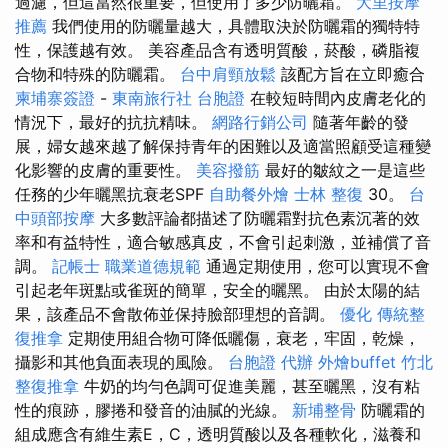
過濾，但這當然很重要，但使用了多少防曬霜。
大里按摩
推薦
我們使用的防曬量越大，具體取決於防曬霜的獨特特
性，保護越有效。 美容產品含有透明質酸，菸酸，磷脂複
合物和特殊的防曬霜。
台中肩頸放鬆
該配方旨在立即癒合
柬埔寨簽證
-
東南旅行社 台胞證
在較短時間內皮膚老化的
情況下，最好的抗抗精味。
網路行銷公司
隨著年齡的發
展，婦女越來越了解保持青年的困難以及適當照顧受這種變
化影響的皮膚的重要性。
美容撥筋
最好的皺紋之一是這些
任務的少年曬黑抗衰老SPF
自助餐外燴
士林 整復
30。
台
中頭部按摩
大多數評論都描述了防曬霜對抗色素沉著的效
率和有益特性，適合敏感真皮，不會引起刺激，並補償了音
調。
記帳士 職業道德規範
通過定期使用，您可以實現不會
引起老年斑點或雀斑的簡單，安全的曬黑。 由於太陽的結
果，該產品不會散佈並保持臉部理想的音調。
優化
傳統整
復推拿
定期使用組合物可降低曬傷，衰老，牢固，乾燥，
攝影和其他負面表現的風險。
台胞證 代辦
外燴buffet
竹北
整復推拿
牛奶的均勻色調可促進美麗，甚至曬黑，沒有粘
性的痕跡，膠捲和發音的油膩的光線。
新埔整骨
防曬霜的
組成應含有維生素E，C，透明質酸以及各種軟化，滋養和