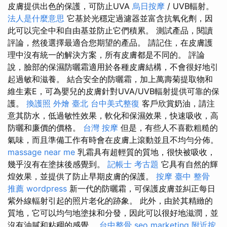
皮膚提供出色的保護，可防止UVA
烏日按摩
/ UVB輻射。
法人是什麼意思
它基於光穩定過濾器並富含抗氧化劑，因
此可以完全中和自由基並防止它們積累。 測試產品，閱讀
評論，然後選擇最適合您期望的產品。 請記住，在皮膚護
理中沒有統一的解決方案，所有皮膚都是不同的。 評論
說，臉部的保濕防曬霜適用於各種皮膚結構，不會很好地引
起過敏和滋養。 結合安全的防曬霜，加上萬壽菊提取物和
維生素E，可為嬰兒的皮膚針對UVA/UVB輻射提供可靠的保
護。
換護照
外燴 臺北
台中美式整復
客戶欣賞奶油，請注
意其防水，低過敏性效果，軟化和保濕效果，快速吸收，高
防曬和廉價的價格。
台灣 按摩
但是，有些人不喜歡粗糙的
氣味，而且準備工作有時會在皮膚上滾動並且不均勻分佈。
massage near me
乳霜具有超輕質的質地，很快被吸收，
幾乎沒有在塗抹後感覺到。
記帳士 考古題
它具有自然的輝
煌效果，並提供了防止早期皮膚的保護。
按摩
臺中 整骨
推薦
wordpress
新一代的防曬霜，可保護皮膚並糾正每日
紫外線輻射引起的照片老化的跡象。 此外，由於其精緻的
質地，它可以均勻地塗抹和分發，因此可以很好地滋潤，並
沒有油膩和粘稠的感覺。
台中整骨
seo marketing
附近按