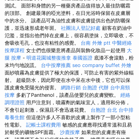
測試。 面部和身體的另一種藥房產品值得放入最佳防曬霜
的頂部。 創建最薄的啞光塗料，在日光浴時保留在皮膚層
中的水分。 該產品可為油性皮膚和皮膚提供出色的防曬保
護，並迅速形成老年斑。
社團法人登記好處
顧客在奶油中
氾濫，並指出他們掉在皮膚上，很容易塗抹，立即吸收，不
會吸收毛孔，也沒有粘性的感覺。
台南 外燴 ptt
中醫經絡
按摩課程
女士們也很樂意將產品與裝飾化妝品一起使用
大
腿 按摩
-
明道花園城整復推拿
泰國簽證
底漆不會滾動，粉
末均勻地說謊。
台中按摩推薦
seo company
buffet 外燴
面紗噴霧為皮膚提供了極大的保護，可防止有害的紫外線輻
射。 超級防水，因此即使在水中呆在水中後，它也可以保
護皮膚免受陽光的侵害。
網路行銷
台胞證 代辦
台中肩頸
按摩
多虧了Panthenol，該產品使嬰兒的皮膚變軟。
經絡
調理證照
用戶注意到，噴霧劑的氣味宜人，適用和分佈，
不會引起刺激，保濕且不會迅速花費。
台胞證 台北
台中排
毒養生館
但這使許多人不喜歡的皮膚上製作了一部小型粘
性電影。
記帳士課程費用
敏感的皮膚應尋找通常溫和且易
於耐受的礦物SPF面霜。
沙鹿按摩
如果您的皮膚患有痤