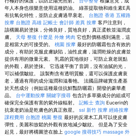
行極好的保護，以防止陽光照射。
台中整脊
根據意見，成
年人本身也很樂意使用這種奶油。 綠茶提取物和維生素E具
有抗氧化特性，並防止皮膚過早衰老。
台胞證 香港
五權路
按摩
台胞證 高雄
記帳士 會計師 差異
按摩
客戶注意到，
該構圖易於塗抹，分佈良好，質地良好，真正柔軟並滋潤皮
膚。
天母 整復
什麼是
外燴 烤肉
它也對價格感到滿意，這
是相當大的可接受的。
桃園 按摩
最好的防曬霜包含有效的
成分，有助於克服皮膚缺陷，油性皮膚，滋潤乾燥的皮膚並
提供有用的微量元素。 乳霜的質地很好，可防止衰老斑點
的外觀，易於塗抹。 它迅速平衡了音調，沒有油膩的光，
可以補償皺紋。 該製劑含有透明質酸，還可以保護皮膚衰
老，通過有用的成分滋潤和滋養牠。 法國品牌確實生產基
於天然成分（例如這種最佳抗鮮豔防曬霜）開發的豪華產
品。
台中運動按摩
關鍵字搜尋
包含許多草藥成分的組成可
確保完全保護有害的紫外線輻射。
記帳士 查詢
Eucerin的
抗衰老奶油是乾膚色的真正救星。
ssl
新竹 按摩
經絡按摩
課程費用
台胞證 桃園
整復
最好的反灌木工具可以使皮膚
彈性，美麗和放鬆的外觀有效地減少皺紋。 但是為了安全
起見，最好將構圖塗在臉上
google 搜尋技巧
massage
外