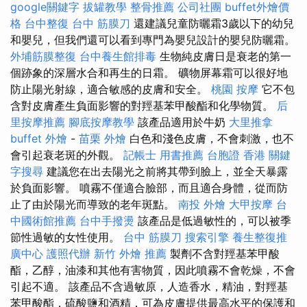
google關鍵字
拔罐教學
整骨推薦
公司社團
buffet外燴價
格
台中整復
台中 筋膜刀
還建議兒童防曬霜3歲以下的幼兒
和嬰兒，但我們還可以看到專門為嬰兒設計的嬰兒防曬霜。
外埔筋膜整復
台中養生館排毒
生物純皮膚日是衰老的第一
個跡象的深層水合和再生的日霜。 礦物屏幕霜可以很好地
防止陽光射線，適合敏感的皮膚和安全。
桃園 按摩
它不包
含對皮膚產生負面影響的對羥基苯甲酸酯和化學物質。
后
里按摩推薦
腳底按摩教學
該產品適用於牛奶
大里推拿
buffet 外燴
-
苗栗 外燴
白色和淺色皮膚，不會刺激，也不
會引起衰老斑的外觀。
記帳士 用書推薦
台胞證 香港
關鍵
字搜尋
建議您在出去陽光之前將其帶到臉上，並全天暴露
於負面影響。 噴霧不僅適合臉部，而且適合身體，從而防
止了由於陽光而導致的老年斑點。
南投 外燴
大甲按摩
台
中國術館推薦
台中手撥燙
該產品是低過敏性的，可以被季
節性過敏的女性使用。
台中 筋膜刀
搜索引擎
養生整復推
廣中心
護照代辦
新竹 外燴 推薦
製劑不含對羥基苯甲酸
酯，乙醇，油漆和其他有害物質，因此噴霧不會乾燥，不會
引起不適。 該產品不含過敏原，人造香水，精油，對羥基
苯甲酸酯，硫酸鹽和酒精，可為皮膚提供最高水平的保護和