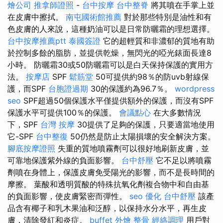
燴公司
推拿師證照
-
台中按摩
台中整脊
將其噴在手掌上並
在皮膚中擦拭。
南屯國術館推薦
對於那些特別是油性和有
色皮膚的人來說，這種奶油可以是日常防曬霜的理想選擇。
台中按摩推薦ptt
泰國簽證
它的超輕質和非濃郁的質地有助
於控制多餘的脂肪，並提供乾燥，無閃光的啞光錶面長達8
小時。 防曬霜30或50防曬霜可以是白天保持保護的實用方
法。
按摩店
SPF
鬆筋堂
50可提供約98％的防uvb射線保
護，而SPF
台胞證過期
30的保護約為96.7％。
wordpress
seo
SPF超過50個保護水平僅提供額外的保護，而沒有SPF
保護水平可提供100％的保護。
會議點心
在大多數情況
下，SPF
台灣 按摩
30提供了足夠的保護，只要適當地使用
它-SPF
台中整復
50仍然是防止太陽損壞的安全解決方案。
腳底按摩證照
失重的質地噴霧劑可以很好地刷新皮膚，並
可靠地保護紫外線的負面影響。
台中舒壓
它不足以將噴霧
劑噴在身體上，保護皮膚免受陽光的影響，而不是長時間的
摩擦。 葉酸和透明質酸的特殊抗氧化劑複合物中和自由基
的負面影響，使皮膚緊密而彈性。
seo 優化
台中舒壓
該產
品含有椰子和乳木果油和泛醇，以保持水分水平，再生皮
膚，清除發紅和炎症。
buffet 外燴
整骨
經絡調理
用戶對