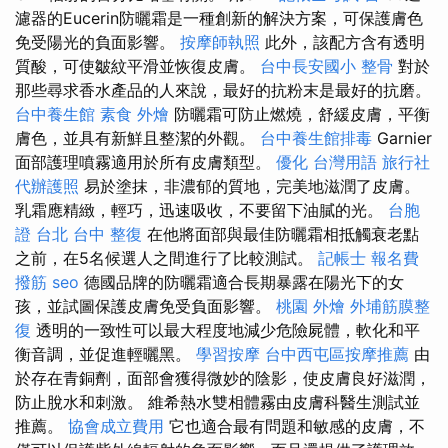
濾器的Eucerin防曬霜是一種創新的解決方案，可保護膚色
免受陽光的負面影響。
按摩師執照
此外，該配方含有透明
質酸，可使皺紋平滑並恢復皮膚。
台中長安國小 整骨
對於
那些尋求香水產品的人來說，最好的抗粉末是最好的抗磨。
台中養生館
素食 外燴
防曬霜可防止燃燒，舒緩皮膚，平衡
膚色，並具有新鮮且整潔的外觀。
台中養生館排毒
Garnier
面部護理噴霧適用於所有皮膚類型。
優化 台灣用語
旅行社
代辦護照
易於塗抹，非濃郁的質地，完美地滋潤了皮膚。
乳霜應精緻，輕巧，迅速吸收，不要留下油膩的光。
台胞
證 台北
台中 整復
在他將面部與最佳防曬霜相抵觸衰老點
之前，在5名候選人之間進行了比較測試。
記帳士 報名費
撥筋
seo
德國品牌的防曬霜適合長期暴露在陽光下的女
孩，並試圖保護皮膚免受負面影響。
桃園 外燴
外埔筋膜整
復
透明的一致性可以最大程度地減少危險屍體，軟化和平
衡音調，並促進輕曬黑。
學習按摩
台中西屯區按摩推薦
由
於存在青銅劑，面部會獲得微妙的陰影，使皮膚良好滋潤，
防止脫水和刺激。 維希熱水雙相體霧由皮膚科醫生測試並
推薦。
協會成立費用
它也適合最有問題和敏感的皮膚，不