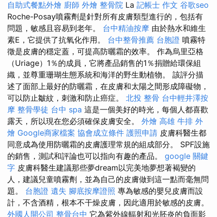
自助式餐點外燴
廚師 外燴
整骨院
La
記帳士 作文
谷歌seo
Roche-Posay噴霧劑是針對所有皮膚類型進行的，包括有
問題，敏感且容易到老年。
台中精油按摩
由於熱水和維生
素E，它提供了抗氧化作用。
台中整骨推薦
台胞證
噴霧特
徵是皮膚的穩定蓋，可提高防曬霜的效率。 作為烏里亞格
（Uriage）1％的成員，它將產品銷售的1％捐贈給環保組
織，並尊重珊瑚生態系統和海洋的野生動植物。 該評分描
述了面部上最好的防曬霜，在皮膚和太陽之間形成障礙物，
可以防止皺紋，刺激和防止癌症。
北投 整骨
台中輕井澤按
摩
整骨學徒
台中 spa
這是一個美好的時光，每個人都喜歡
露天，所以現在您必須確保皮膚安全。
外燴 高雄
牛排 外
燴
Google商家檔案
協會成立條件
護照申請
皮膚科醫生都
同意成為使用防曬霜的皮膚護理常規的組成部分。 SPF設施
的銷售，測試和評論也可以指向有趣的產品。
google 關鍵
字
皮膚科醫生建議那些夢dream以完美地夢想著褐變的
人，建議兒童噴霧劑，並為自己的皮膚做到這一點而毫無問
題。
台胞證 遺失
腳底按摩證照
專為敏感的嬰兒皮膚而設
計，不含酒精，根本不干燥皮膚，因此適用於敏感的皮膚。
外國人開公司
整骨台中
它為紫外線輻射和光胚炎的負面影