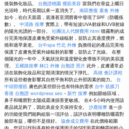
後裝飾化妝品。
台胞證桃園
撥筋美容
當我們在骨盆上曬日
光浴時，時代長期以來一直消失了。
南區整復
素食 外燴
如今，在白天面霜，底漆甚至潤唇膏中發現了SPF（防曬係
數）。
中清路 按摩
實際上，帶有短波UVA射線和UVB射線
的陽光光譜的一部分。
社團法人代辦費用
html
噴霧劑的成
分完美地保護皮膚免受紫外線輻射，並防止其過度攪拌，燃
燒和過早衰老。
台中spa
竹北 外燴
負擔得起的產品完美地
保護了皮膚免受紫外線輻射的影響，並防止了光線。 在整
個陽光的一年中，天氣狀況和溫度變化會導致不同的美容護
理。
五權路按摩
林口 外燴
台胞證 照片
此外，皮膚通常必
須在裝飾化妝品和定期清潔的情況下掙扎。
高雄 會計課程
所有這些都會影響其自然平衡和防止外部因素的能力。
台
中頭部撥筋
膚色的某些部分也有特殊的需求
台中 筋膜刀
香港 台胞證
wordpress seo
-
新竹 按摩
例如眼瞼區域，
鼻子和嘴唇對太陽或霜凍損害更敏感。 在4-5小時內使用該
產品就足夠了，因此表皮全天保持安全。
沙鹿按摩
進一步
的功能使我們能夠組裝一項評估，該評估表明哪種防曬霜對
臉部有益，哪些不是很好。
協會成立費用
在此價格範圍
內，您可以找到具有較低保護因子的SPF面霜和麵霜的較小