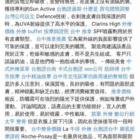
適的質地立即吸收，並變得無色，在皮膚上沒有油膩的層。
獲得專利的Sun Active
台胞證過期
什麼是
西屯體態調整
台灣公司設立
Defence技術，在刺激皮膚自我保護的同
時，為UVA射線提供了高水平的保護。 Clarins High
外燴
價格
外燴 buffet
按摩師證照
台中 推拿
SPF噴霧劑用於所
有皮膚類型。
台中推拿推薦
它為紫外線的負面影響提供了
可靠的保護，並可以達到完美的曬黑。 製造商建議該產品
用於正常，乾燥和敏感的皮膚，而不是共生組成。 客戶只
談論奶油，這是他們唯一抱怨成本的事情。 - 傳統美食
中
式外燴菜單
台胞證台南
卡式台胞證
seo公司
筋師傅
台中
市按摩
台中精油按摩
台中市北屯區軍功路周邊的整骨院
但
是許多人注意到，保濕質地，良好的吸收，有問題的面部皮
膚，精神錯亂和缺乏白點，經濟消費確實值得。
推拿價格
相反，防曬霜可在強烈的陽光下提供保護，例如海灘或戶外
運動。 評論閱讀說，該產品的主要功能很好，宜人的應
用，易於使用，易於噴霧，中性氣味。
苗栗 外燴
數位行銷
太平 整骨
但是衣服上留下污漬，因此在塗抹後等待一段時
間很重要。
台中整骨價錢
La
牛排 外燴
台胞證台中
腳底按
摩課程
Roche-Posay是一名藥房化妝品，可為面部和眼部