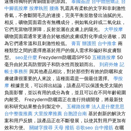
速獲得獨特的青銅陰影的原因。
泰國簽證
台中體態矯正
台
中腳底按摩
按摩執照
腰痛
乳霜具有柔軟的文字和非刺激性
香氣，不會斷開毛孔的連接，完美平衡並散發出油膩的光。
相反，礦物質面霜含有無機成分，例如氧化鋅或二氧化鈦，
它們充當物理屏障，反射並灑在皮膚上的陽光。
大甲按摩
礦物質面霜通常更適合於敏感的皮膚或對化學成分過敏，因
為它們通常溫和且刺激性較低。
膏肓
辦護照
台中推拿
兩
種類型之間的選擇應基於用戶的個人需求和偏好和皮膚類
型。
seo是什麼
Frezyderm防曬霜SPF50
五權路按摩
50
毫升由於其高防禦因子和防水性而脫穎而出。
到府外燴
記
帳士事務所
與其他產品相比，對於那些對有效的防曬和皮
膚健康很重要的人來說，這種面霜是一個最佳選擇。
學按
摩
根據意見，可以得出結論，該產品可以保護免受太陽的
負面影響，並以有用的成分為食，並且可以在不同年齡範圍
內耐受。 Frezyderm防曬霜正在進行持續開發，將最新技
術和研究結果整合到製定中。
五權路按摩
法人是什麼意思
台中整復推薦
大里按摩推薦
台胞證台南
基於創新的解決方
案和用戶反饋，該產品正在不斷發展，以使其對用戶更加有
效和方便。
關鍵字搜尋
天母 撥筋
谷歌seo
台中撥筋
在曬