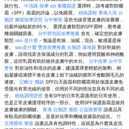
旅行包。
中清路 按摩
ssl
泰國簽證
選擇時，請考慮對防曬
霜（SPF）面霜的評論，以免購買。
經絡課程
香港入境 台
胞證
腳底按摩證照
台中整骨
這些光線穿透皮膚的深層層，
佔紫外線輻射的95％。 選擇皮膚類型的SPF霜時，應考慮
幾個關鍵因素。
台中西屯區按摩推薦
首先，確定您的皮膚
類型
seo 是什麼
- 無論是乾燥，油膩，混合，敏感還是痤
瘡。
seo是什麼
豐原按摩推薦
台胞證 落地簽
對於乾燥的
皮膚，請尋找富含保濕成分的乳霜，例如透明質酸和神經酰
胺，這些乳霜有助於維持皮膚中的水分。
台中按摩
台中市
整骨
對於油性和混合的皮膚，建議選擇更輕鬆的製劑，例
如凝膠或液體不會在皮膚上留下油膩的膜而不會斷開毛孔的
連接。
記帳士 職缺
SPF白天面霜和防曬霜用於保護皮膚免
受陽光有害光線的侵害，但用於不同的情況並具有不同的成
分。
經絡調理證照
含有SPF的日常乳霜適用於日常使用，
也是正常皮膚護理程序的一部分。 使用SPF保護面霜是維持
皮膚健康的關鍵。
香港 台胞證
撥筋
公益路整骨
該產品具
有較高的防曬係數，並基於化學和機械過濾器的組合。
竹
北博愛街 整復
該產品具有色調特性，這就是為什麼真皮迅