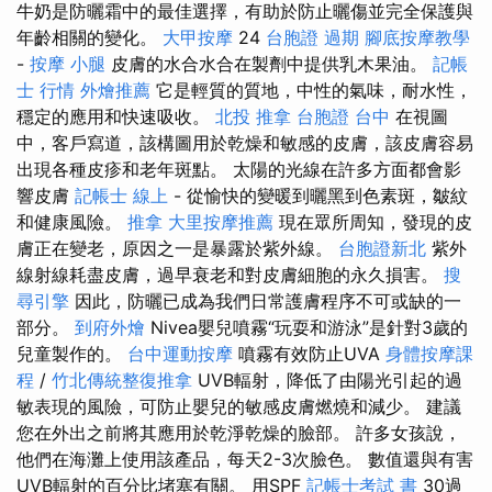
牛奶是防曬霜中的最佳選擇，有助於防止曬傷並完全保護與
年齡相關的變化。
大甲按摩
24
台胞證 過期
腳底按摩教學
-
按摩 小腿
皮膚的水合水合在製劑中提供乳木果油。
記帳
士 行情
外燴推薦
它是輕質的質地，中性的氣味，耐水性，
穩定的應用和快速吸收。
北投 推拿
台胞證 台中
在視圖
中，客戶寫道，該構圖用於乾燥和敏感的皮膚，該皮膚容易
出現各種皮疹和老年斑點。 太陽的光線在許多方面都會影
響皮膚
記帳士 線上
- 從愉快的變暖到曬黑到色素斑，皺紋
和健康風險。
推拿
大里按摩推薦
現在眾所周知，發現的皮
膚正在變老，原因之一是暴露於紫外線。
台胞證新北
紫外
線射線耗盡皮膚，過早衰老和對皮膚細胞的永久損害。
搜
尋引擎
因此，防曬已成為我們日常護膚程序不可或缺的一
部分。
到府外燴
Nivea嬰兒噴霧“玩耍和游泳”是針對3歲的
兒童製作的。
台中運動按摩
噴霧有效防止UVA
身體按摩課
程
/
竹北傳統整復推拿
UVB輻射，降低了由陽光引起的過
敏表現的風險，可防止嬰兒的敏感皮膚燃燒和減少。 建議
您在外出之前將其應用於乾淨乾燥的臉部。 許多女孩說，
他們在海灘上使用該產品，每天2-3次臉色。 數值還與有害
UVB輻射的百分比堵塞有關。 用SPF
記帳士考試 書
30過