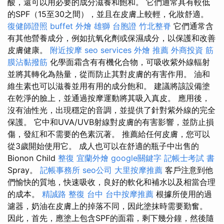
酸，還可以用必要的成分滋養和飽和。 它們通常具有較低
的SPF（15至30之間），並且在皮膚上較輕，化妝舒適。
復健師證照
buffet 外燴
雄獅 台胞證
竹北整脊
它們通常含
有其他營養成分，例如抗氧化劑或保濕成分，以保護和改善
皮膚健康。
附近按摩
seo services
外燴 推薦
外商投資
筋
膜沾黏撥筋
化學面霜含有有機化合物，可吸收紫外線輻射
並將其轉化為熱量，從而防止其對皮膚的有害作用。 油和
維生素也可以滋養並用有用的成分飽和。 建議將該設備塗
在乾淨的臉上，並通過按摩運動將其吸入真皮。 應用後，
沒有油性光，出現穩定的音調，並提供了針對紫外線的完全
保護。 它中和UVA/UVB射線對皮膚的有害影響，並防止損
傷，發紅和不需要的色素沉著。 推薦給任何皮膚，您可以
從3歲開始使用它。 成人也可以在舒適的瓶子中出售的
Bionon Child
整復
宜蘭外燴
google關鍵字
記帳士考試 書
Spray。
記帳事務所
seo公司
大里按摩推薦
客戶注意到他
們愉快的質地，快速吸收，良好的軟化和補水以及相當合理
的成本。
精誠路 整復 台中
台中按摩推薦
根據所使用的過
濾器，奶油在皮膚上的掉落不同，因此塗抹時需要勤奮。
因此，首先，應塗上包含SPF的面霜，剩下幾分鐘，然後隨