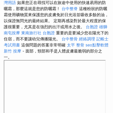
灣用語
如果您正在尋找可以在旅途中使用的快速易用的防
曬霜，那麼這就是您的防曬霜！
台中整脊
這種粉狀的防曬
霜使用礦物質來保護您的皮膚免於日光浴並吸收多餘的油，
以保證無閃光的最終結果。 定期再感染對於最大程度的保
護很重要，尤其是在強烈的出汗或用水之後。
台胞證 雄獅
南屯按摩
東南旅行社 台胞證
重要的是要減少您在陽光下的
住宿，而不要讓幼兒傳播陽光。
台中整骨
經絡調理
記帳士
考試用書
這個問題的答案非常明確
太平 整骨
seo點擊軟體
新竹 按摩
- 面部，頸部和手是人體皮膚最脆弱的部分之
一。