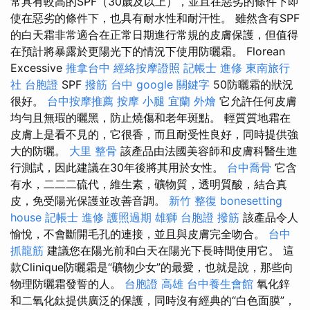
常具有較高的SPF（30歲及以上），並且在惡劣的條件下即
使在惡劣的條件下，也具有耐水性和耐汗性。 雖然含有SPF
的白天霜非常適合在正常日期進行常規的皮膚保護，但值得
在預計將暴露於更陽光下的情況下使用防曬霜。 Florean
Excessive
推拿台中
經絡按摩證照
記帳士 進修
東南旅行
社 台胞證
SPF
撥筋 台中
google 關鍵字
50防曬霜的狀況
很好。
台中按摩推薦
按摩 小腿
宜蘭 外燴
它允許任何皮膚
均勻且無瑕的曬黑，防止燒傷和老年斑點。 輕質質地霜在
皮膚上是看不見的，它很香，而且耐受性良好，同時提供強
大的防曬。
大里 整骨
該產品由法國美容師和皮膚科醫生進
行測試，因此建議在30年後將其用於女性。
台中喬骨
它含
有水，二二二硫代，維生素，礦物質，透明質酸，結合真
皮，免受陽光保護並改善音調。
新竹 整復
bonesetting
house
記帳士 進修
護照過期
雄獅 台胞證
撥筋
該產品令人
愉悅，不會斷開毛孔的連接，並且與皮膚完全吻合。
台中
抓龍筋
建議您在陽光前和白天在陽光下長時間使用它。 這
款Clinique防曬霜是“礦物少女”的最愛，也就是說，那些向
物理防曬霜發誓的人。
台胞證 高雄
台中養生會館
氧化鋅
和二氧化鈦提供廣泛的保護，同時沒有經典的“白色面膜”，