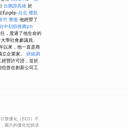
s)
台胞證高雄
於
Épgép
台北 撥筋
新竹 整復
他經營了
台中刮痧推薦ptt
主任，度過了他生命的
奇大學社會參議員。
年以來，他一直是商
獨立企業家。
經絡調
工經營許可證，並於
他也曾在創新公司工
引擎優化（SEO）不
化，圖片的優化也扮演