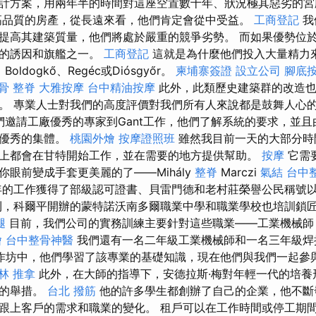
計方案，用兩年半的時間對這座空置數十年、狀況極其惡劣的
高品質的房產，從長遠來看，他們肯定會從中受益。
工商登記
我
提高其建築質量，他們將處於嚴重的競爭劣勢。 而如果優勢位
濟的誘因和旗艦之一。
工商登記
這就是為什麼他們投入大量精力
oldogkő、Regéc或Diósgyőr。
柬埔寨簽證
設立公司
腳底
骨
整脊
大雅按摩
台中精油按摩
此外，此類歷史建築群的改造也
。 專業人士對我們的高度評價對我們所有人來說都是鼓舞人心
們邀請工廠優秀的專家到Gant工作，他們了解系統的要求，並
個優秀的集體。
桃園外燴
按摩證照班
雖然我目前一天的大部分時
上都會​​在甘特開始工作，並在需要的地方提供幫助。
按摩
它需
眼前變成手套更美麗的了——Mihály
整脊
Marczi
氣結
台中
的工作獲得了部級認可證書、貝雷門德和老村莊榮譽公民稱號
利，科爾平開辦的蒙特諾沃南多爾職業中學和職業學校也培訓鎖
腿
目前，我們公司的實務訓練主要針對這些職業——工業機械師
燴
台中整骨神醫
我們還有一名二年級工業機械師和一名三年級
作坊中，他們學習了該專業的基礎知識，現在他們與我們一起參
林 推拿
此外，在大師的指導下，安德拉斯·梅對年輕一代的培養
好的舉措。
台北 撥筋
他的許多學生都創辦了自己的企業，他不斷
跟上客戶的需求和職業的變化。 租戶可以在工作時間或停工期