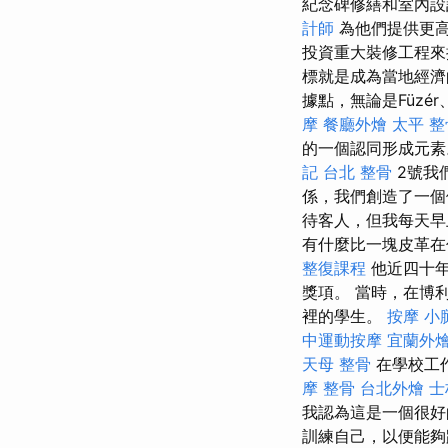
紀念碑修繕和室內設
計師
為他們提供更
投資重大裝修工程來
標就是成為當地經
據點，無論是Füzér、B
摩
餐廳外燴
太平 整
的一個認同形成元素
記
台北 整骨
2號我
係，我們創造了一
待客人，但我每天早
有什麼比一塊皮革在你
整復課程
他近四十年
獎項。 當時，在博
裡的學生。
按摩 小
中運動按摩
宜蘭外
天母 整骨
在學校工
摩 整骨
台北外燴
士
我認為這是一個很
訓練自己，以便能夠