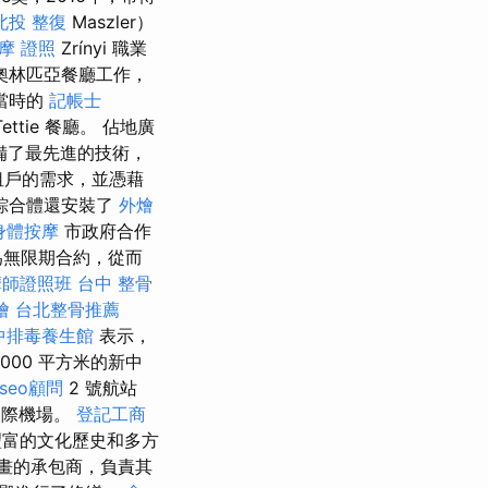
北投 整復
Maszler）
摩 證照
Zrínyi 職業
奧林匹亞餐廳工作，
當時的
記帳士
ettie 餐廳。 佔地廣
備了最先進的技術，
租戶的需求，並憑藉
綜合體還安裝了
外燴
身體按摩
市政府合作
為無限期合約，從而
摩師證照班
台中 整骨
燴
台北整骨推薦
中排毒養生館
表示，
000 平方米的新中
seo顧問
2 號航站
國際機場。
登記工商
富的文化歷史和多方
畫的承包商，負責其