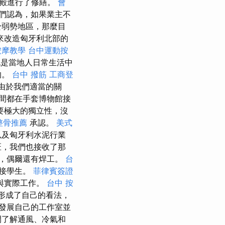
宮殿進行了修繕。
會
們認為，如果業主不
於弱勢地區，那麼目
來改造匈牙利北部的
按摩教學
台中運動按
是當地人日常生活中
的。
台中 撥筋
工商登
且由於我們適當的關
間都在手套博物館接
要極大的獨立性，沒
整骨推薦
承認。
美式
以及匈牙利水泥行業
匠，我們也接收了那
，偶爾還有焊工。
台
焊接學生。
菲律賓簽證
與實際工作。
台中 按
形成了自己的看法，
發展自己的工作室並
間了解通風、冷氣和