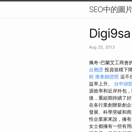
SEO中的圖
Digi9sa
Aug 25, 2013
佩奇-巴蘭艾工商會
台胞證
投資規模下
程
推拿師證照
這不
益率上升。
台中頭
源效率和近岸外包，
後，重組期持續了好
在各行業創辦新創
發展、科學突破和
性企業家來說，擁
女士都擁有一些有用