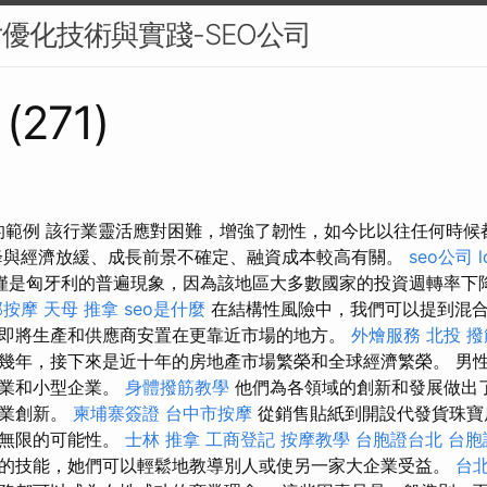
片優化技術與實踐-SEO公司
 (271)
的範例 該行業靈活應對困難，增強了韌性，如今比以往任何時
降與經濟放緩、成長前景不確定、融資成本較高有關。
seo公司
l
僅是匈牙利的普遍現象，因為該地區大多數國家的投資週轉率下
部按摩
天母 推拿
seo是什麼
在結構性風險中，我們可以提到混
即將生產和供應商安置在更靠近市場的地方。
外燴服務
北投 撥
幾年，接下來是近十年的房地產市場繁榮和全球經濟繁榮。 男
企業和小型企業。
身體撥筋教學
他們為各領域的創新和發展做出
商業創新。
柬埔寨簽證
台中市按摩
從銷售貼紙到開設代發貨珠寶
有無限的可能性。
士林 推拿
工商登記
按摩教學
台胞證台北
台胞
的技能，她們可以輕鬆地教導別人或使另一家大企業受益。
台