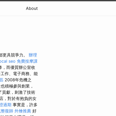
About
候都更具競爭力。
辦理
ocal seo
免費按摩課
降，而優質辦公室收
合工作、電子商務、能
筋
2008年危機之
性也積極參與創業，
了貢獻，刺激了技術
店，對於有抱負的女
證過期
事實是，許多
北整復師
外燴推薦
好