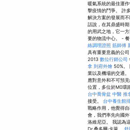
暖氣系統的最佳運作
擊疫情的鬥爭。 許
解決方案的發展而不
話說，在其鼎盛時期
的用武之地，它一方
要的物流中心。 - 
絡調理證照
筋師傅
具有重要意義的公司
2013
數位行銷公司
拿
到府外燴
50%。
業以及機場的交通
應對意外和不可預見
位置，多位於M0環
台中喬骨盆
中醫 推
接受。
台中養生館
戰略作用，他覺得自
會，我們率先向國外
洛維尼亞。 我認為
Dr.桑多爾·卡萊。
舒