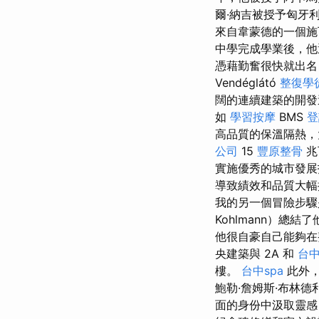
爾·納吉被授予匈牙
來自韋蒙德的一個施瓦
中學完成學業後，他
憑藉勤奮很快就出
Vendéglátó
整復學
闊的連續建築的開發
如
學習按摩
BMS
登
高品質的保溫隔熱
公司
15
豐原整骨
兆
實施優秀的城市發展
導致績效和品質大
我的另一個冒險步驟是
Kohlmann）總
他很自豪自己能夠在整
央建築與 2A 和
台中
樓。
台中spa
此外，
鮑勒·詹姆斯·布林德利 
面的身份中汲取靈感