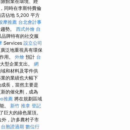
而旅館業在環境、經
性，同時在李斯特費倫
地 5,200 平方
按摩推薦
台北會計事
計趨勢。
西式外燴
自
以品牌特有的社交服
摩
Services
設立公司
廣泛地重視具有環保
性作用。
外燴
預計
台
的大型企業支出。
網
領域和材料及零件供
築業的業績也大幅下
勁成長，當然主要是
更新的催化劑，成為
eo推薦
將在規劃區域
功能。
新竹 推拿
登記
了巨大的綠色屋頂。
位外，許多農村子市
台胞證過期
數位行