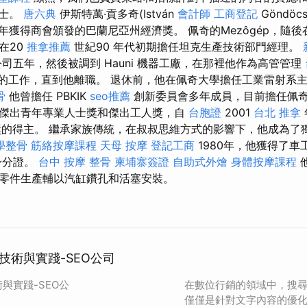
士。
唐六典
伊斯特萬·貢多奇(István
會計師
工商登記
Göndöc
年獲得商會頒發的巴蘭尼亞州經濟獎。 佩奇的Mezôgép，隨後在
在20
推拿推薦
世紀90 年代初期擔任坦克生產技術部門經理。
司五年，然後被調到 Hauni 機器工廠，在那裡他作為高管管理
的工作，直到他離職。 退休前，他在佩奇大學擔任工業雷射系
骨
他曾擔任 PBKIK
seo推薦
創新委員會多年成員，目前擔任佩
傑出青年專業人士獎和傑出工人獎，自
台胞證
2001
台北 推拿
獎的得主。 繼承家族傳統，在叔叔思維方式的影響下，他成為了
學整骨
筋絡按摩課程
天母 按摩
登記工商
1980年，他獲得了車
身分證。
台中 按摩 整骨
柬埔寨簽證
自助式外燴
身體按摩課程
零件生產輔以汽缸鑽孔和活塞安裝。
技術與實踐-SEO公司
與實踐-SEO公
在數位行銷的領域中，搜尋
僅僅是針對文字內容的優