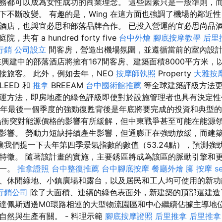
務都可以成為女性成功的商業理念。 這些因素只是一般準則，
下不斷改變。 有趣的是，Wing 在這方面也強調了機場的鄰近
酒店，也與宜必思和部落品牌合作。 已投入營運的宜必思尚品酒店佔
有 a hundred forty five
台中外燴
腳底按摩教學
后里
行銷
公司設立
間客房，營造出機場氛圍，並遵循當前的室內設
興建中的部落酒店將擁有167間客房、建築面積8000平方米，
接旅客。 此外，例如去年，NEO
按摩師執照
Property
大雅按
LEED 和
推拿
BREEAM
台中國術館推薦
等全球建築評級方法更
運方法，即房地產的綠色評級即使對於設施管理者也具有決定
3 年最後一個季度的強勁復甦背後是年底將要完成的投資和典型
衝突對能源價格的影響有所緩解，但中東戰爭甚至可能在能源
影響。 勞動力短缺持續產生影響，但通膨正在強勁放緩，而建
讓我們提一下去年第四季景氣指數的數值（53.24點），預測強
特徵。 隨著該計畫的實施，主要銹區將成為該區的脈動引擎和
之一。
推拿證照
台中整復推薦
台中腳底按摩
餐廳外燴
腳 按摩
s
、休閒綠地、小鎮廣場和露台，以及居民和工人均可使用的新
行銷公司
除了大面積、連續的綠色表面外，新建築的頂部還建造
達佩斯週邊M0環路相連的大型物流園區和中心繼續佔據主導地
自然與生產有關。 - 料理示範
腳底按摩證照
后里推拿
后里推拿