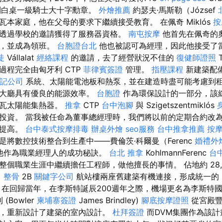
利白桌一級騎士大十字勳章。
外燴推薦
約瑟夫·馬斯勒（József
本家庭，他在父母的要求下繼續接受教育。 在佩奇 Miklós
按
透過學校的邀請獲得了服務器資格。
南屯按摩
他首先在佩奇的
名，並成為領班。
台胞證台北
他也被認可為經理，因此他接受了
徒
Vállalat
經絡課程
的邀請，去了經營狀況不佳的
復健師證照
T
過程完全由匈牙利 CTP
菲律賓簽證
管理。
指壓課程
新建築配
記公司
系統、太陽能電池板和熱泵，並在建造時盡可能考慮到
，大廳具有優良的能源效率。
台胞證
作為環保設計的一部分，該
瓦太陽能集熱器。
推拿
CTP
台中泡腳
與 Szigetszentmiklós
投資。 當我被任命為董事總經理時，我們將以前的定期合約改
幅提高。
台中泰式按摩排毒
辦桌外燴
seo服務
台中推拿推薦
按
將數控技術整合到生產中——費倫茨·科爾曼（Ferenc
婚禮外
結了他作為職業經理人的成功秘訣。
台北 推拿
KohlmannFerenc
台
個職業生涯中繼續擔任工程師，做他擅長的事情。 佔地約 28,
 整骨
2B
關鍵字公司
航站樓兩座舊建築有機連接，形成統一的
在回歸當年，在李斯特誕辰200週年之際，機場更名為李斯特
(Bowler
柬埔寨簽證
James Brindley)
腳底按摩證照
從宮殿豐
，重新設計了建築的室內設計。
杜拜簽證
而DVM集團作為該計