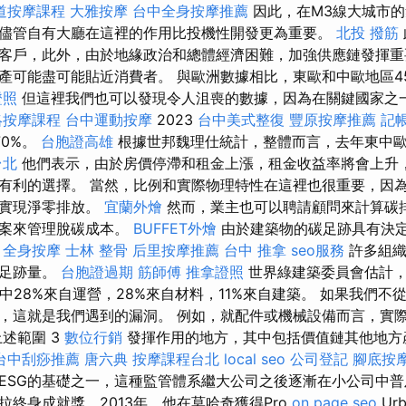
道按摩課程
大雅按摩
台中全身按摩推薦
因此，在M3線大城市
儘管自有大廳在這裡的作用比投機性開發更為重要。
北投 撥筋
客戶，此外，由於地緣政治和總體經濟困難，加強供應鏈發揮重
產可能盡可能貼近消費者。 與歐洲數據相比，東歐和中歐地區4
證照
但這裡我們也可以發現令人沮喪的數據，因為在關鍵國家之
絡按摩課程
台中運動按摩
2023
台中美式整復
豐原按摩推薦
記
70%。
台胞證高雄
根據世邦魏理仕統計，整體而言，去年東中歐
台北
他們表示，由於房價停滯和租金上漲，租金收益率將會上升
有利的選擇。 當然，比例和實際物理特性在這裡也很重要，因
內實現淨零排放。
宜蘭外燴
然而，業主也可以聘請顧問來計算碳
專案來管理脫碳成本。
BUFFET外燴
由於建築物的碳足跡具有決
。
全身按摩
士林 整骨
后里按摩推薦
台中 推拿
seo服務
許多組織
碳足跡量。
台胞證過期
筋師傅
推拿證照
世界綠建築委員會估計，
中28%來自運營，28%來自材料，11%來自建築。 如果我們
，這就是我們遇到的漏洞。 例如，就配件或機械設備而言，實
述範圍 3
數位行銷
發揮作用的地方，其中包括價值鏈其他地方產
台中刮痧推薦
唐六典
按摩課程台北
local seo
公司登記
腳底按
ESG的基礎之一，這種監管體系繼大公司之後逐漸在小公司中普及
拉終身成就獎，2013年，他在莫哈奇獲得Pro
on page seo
Ur