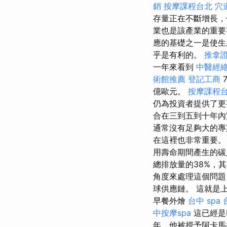
銷
按摩課程台北
穴
存量正在不斷增長，
業也是該產業的重要
應的基礎之一是使生
乎是有利的。
推拿
一年來看到
中醫經
術館推薦
登記工商
億歐元。
按摩課程
仍為投資者提供了更
合在三到五到十年
通常沒有足夠大的
在這裡也非常重要
用壽命期間產生的
總排放量的38%，其
角度來處理這個問題
球供應鏈。 這就是上
早餐外燴
台中 spa
中按摩spa
這已經是
年，他被授予阿卡馬