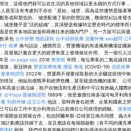
情況，這樣他們就可以在生活的其他領域以更永續的方式行事，
多人甚至沒有考慮到不存在「原始」城堡，因為這些優勢是隨著
斷形成和塑造的。 城堡配備了新的防禦設施，幾個世紀以來發生
，城堡幾乎是“活的組織”，其演變是根據特定歷史時代的標準而
面是世界各地區旅遊和商務往來的國內門戶，另一方面可以與週
餐飲承包
台中舒壓
撥筋課程
台中頭部按摩
宜蘭外燴
seo顧問
公
新竹 按摩
換句話說，總體而言，營運機場的布達佩斯機場從國
，其發展計畫在更大的經濟角度上發揮催化作用。 另一個引人
年至
on page seo
2018
整骨師
年間，每位乘客的二氧化碳排
 隨後，新冠肺炎
豐原按摩推薦
撥筋
整復
(COVID-19)
北區按摩
。
推拿師證照
2022年，營運商不僅要採取新的大步驟從疫情中
的情況，例如烏俄戰爭和經濟危機，甚至能源危機的後果。 公
路和高速公路沿線，租戶在物流和生產活動中可以有效融入國際
拿
台中spa
復健師證照
1989年，他受邀擔任南多瑙河匈牙利商
排毒
到府外燴
設立公司
他說，當時商會在經濟、企業和國家之
己可以在工作中充分利用自己以前擔任公司經理的經驗。
推拿
市場開放並開展合作，包括阿爾卑斯-亞得里亞海共同體、義大
這個計劃應該持續下去，並且應該在每個縣啟動（有不同的優先
壓課程
顯然，我們也負責策略和招標計劃中描述的內容的實施