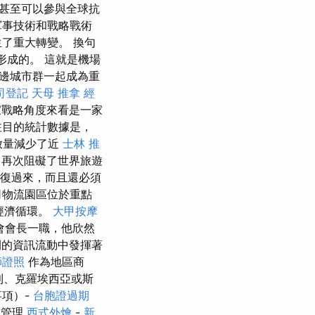
甚至可以參與全球抗
軍事技術和戰略戰術
了重大轉變。 換句
形成的。 這就是機場
邊城市群一起成為重
司登記
天母 推拿
經
家戰略角度來看是一家
注目的統計數據是，
放量減少了近
士林 推
再次阻礙了世界旅遊
恢復過來，而且還必須
司物流園區位於重點
經濟循環。
大甲按摩
會會長一職，他欣然
間的資訊流動中發揮著
師證照
作為地區商
利、克羅埃西亞或斯
事項）-
台胞證過期
和管理
西式外燴
-
新