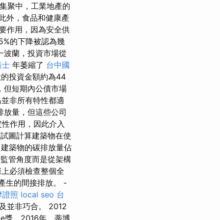
的集聚中，工業地產的
此外，食品和健康產
要作用，因為安全供
5%的下降被認為幾
一波蘭，投資市場從
帳士
年萎縮了
台中國
的投資金額約為44
，但短期內公債市場
為並非所有特性都適
排放量，但這些公司
定性作用，因此介入
試圖計算建築物在使
建築物的碳排放量佔
不從監管角度而是從架構
際上必須檢查整個全
生的間接排放。 -
摩證照
local seo
台
並非巧合。 2012
be獎，2016年，蒂博