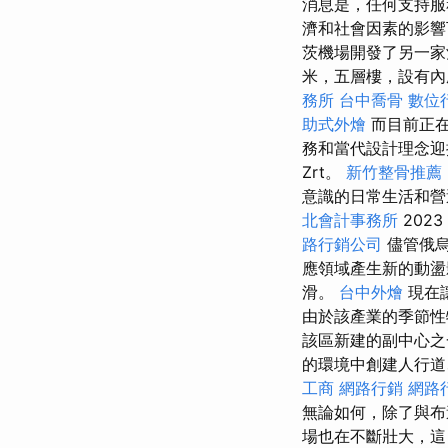
消息是，任何支持服
濟和社會因素的影響
茨機場開發了另一家
米，五層樓，設有內庭院，共
務所
台中喬骨
數位
助式外燴
而目前正在
務和當代設計理念迎
Zrt。
新竹整骨推薦
意識的日常生活和營
北會計事務所
202
路行銷公司
儘管俄烏
應領域產生新的動盪
滑。
台中外燴
現在
由於該產業的季節性
該區新建的副中心
的環境中創建人行道
工商
網路行銷
網路
無論如何，除了與布
場也在不斷壯大，這