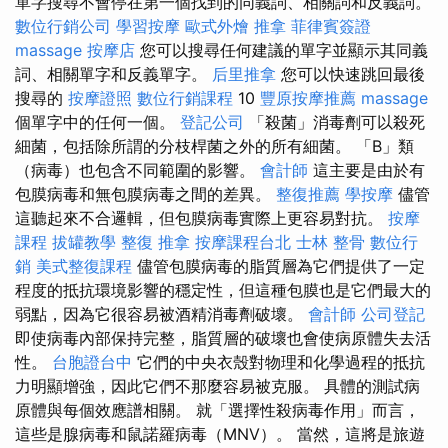
單字搜尋不會停在第一個找到的同義詞、相關詞和反義詞。
數位行銷公司
學習按摩
歐式外燴
推拿
菲律賓簽證
massage
按摩店
您可以搜尋任何建議的單字並顯示其同義
詞、相關單字和反義單字。
后里推拿
您可以快速跳回最後
搜尋的
按摩證照
數位行銷課程
10
豐原按摩推薦
massage
個單字中的任何一個。
登記公司
「殺菌」消毒劑可以殺死
細菌，包括除所謂的分枝桿菌之外的所有細菌。 「B」類
（病毒）也包含不同範圍的影響。
會計師
這主要是由於有
包膜病毒和無包膜病毒之間的差異。
整復推薦
學按摩
儘管
這聽起來不合邏輯，但包膜病毒實際上更容易對抗。
按摩
課程
拔罐教學
整復 推拿
按摩課程台北
士林 整骨
數位行
銷
美式整復課程
儘管包膜病毒的脂質層為它們提供了一定
程度的抵抗環境影響的穩定性，但這種包膜也是它們最大的
弱點，因為它很容易被酒精消毒劑破壞。
會計師
公司登記
即使病毒內部保持完整，脂質層的破壞也會使病原體失去活
性。
台胞證台中
它們的中央衣殼對物理和化學過程的抵抗
力明顯增強，因此它們不那麼容易被克服。 具體的測試病
原體與每個效應譜相關。 就「選擇性殺病毒作用」而言，
這些是腺病毒和鼠諾羅病毒（MNV）。 當然，這將是旅遊