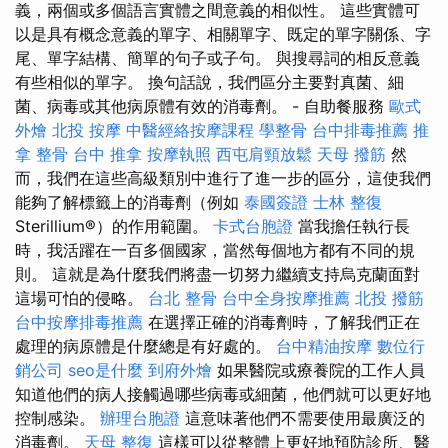
義，兩個或多個語言實體之間意義的相似性。 這些實體可
以是具有概念意義的單字、相關單字、既定的單字關係、字
尾、單字結構、簡單的句子或子句。 與搜尋詞的相反意義
有些相似的單字。 換句話說，我們區分主要對真菌、細
菌、病毒或其他病原體有效的消毒劑。 - 自助餐服務
歐式
外燴
北投 按摩
中醫經絡按摩課程
學整骨
台中排毒推薦
推
拿 整骨
台中 推拿
按摩執照
西屯肩頸放鬆
天母 撥筋
然
而，我們在這些高級類別中進行了進一步的區分，這使我們
能夠了解標籤上的消毒劑（例如
泰國簽證
士林 整復
Sterillium®）的作用範圍。
卡式台胞證
當我擔任執行長
時，我活躍在一百多個國家，當然每個地方都有不同的規
則。 這就是為什麼我們將盡一切努力繼續支持烏克蘭面對
這場可怕的侵略。
台北 整骨
台中全身按摩推薦
北投 撥筋
台中按摩排毒推薦
在選擇正確的消毒劑時，了解我們正在
處理的病原體是什麼總是有好處的。
台中精油按摩
數位行
銷公司
seo是什麼
到府外燴
如果醫院或療養院的工作人員
知道他們的病人接觸過哪些病毒或細菌，他們就可以更好地
控制感染。
辦理台胞證
這意味著他們不需要使用最廣泛的
消毒劑。
天母 整復
這樣可以從整體上更好地預防診所、醫