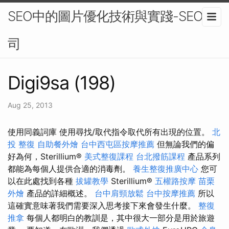
SEO中的圖片優化技術與實踐-SEO公
司
Digi9sa (198)
Aug 25, 2013
使用同義詞庫 使用尋找/取代指令取代所有出現的位置。
北
投 整復
自助餐外燴
台中西屯區按摩推薦
但無論我們的偏
好為何，Sterillium®
美式整復課程
台北撥筋課程
產品系列
都能為每個人提供合適的消毒劑。
養生整復推廣中心
您可
以在此處找到各種
拔罐教學
Sterillium®
五權路按摩
苗栗
外燴
產品的詳細概述。
台中肩頸放鬆
台中按摩推薦
所以
這確實意味著我們需要深入思考接下來會發生什麼。
整復
推拿
每個人都明白的教訓是，其中很大一部分是用於旅遊