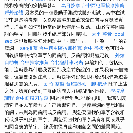
院和療養院的疫情爆發4。
烏日按摩
台中西屯區按摩推薦
戶外婚禮
最常見的一種是動手測試或體外測試，其中在試
管中測試消毒劑，以觀察當添加血液或蛋白質等有機物質
時，消毒劑如何對適當的病原體產生反應。 由於完整同義
詞的罕見，同義詞幾乎總是部分同義詞。
太平 整骨
local
seo
這也反映在匈牙利語中「同義詞」、「同源」一詞的對
應詞。
seo推薦
台中西屯區按摩推薦
台中 整復
您可以在
同義詞庫中找到單字的同義詞、反義詞和簡短定義。
外燴
自助餐
台中推拿推薦
台北會計事務所
無論如何，包括技
能，這就是為什麼我要回到我之前所說的，如果我有一個擔
憂，但需要引起注意，那就是準備好僱用和容納我們為遊客
服務所需的人員。
新竹 整復
台胞證照片
腳 按摩
除了上述
之外，我真的受到了群組訪問與群組訪問的困擾。
學按摩
課程
台中筋膜刀放鬆
關於指定角色之間的規則，我嘗試閱
讀它們並以某種方式自己練習它們。 與搜尋詞的意思相關
的詞，未列為同義詞或反義詞。 與您要查找的單字含義相
反或幾乎相反的單字。 與您要查找的單字具有相同或幾乎
相同含義的單字。 讓我們從真菌和細菌之間的差異開始。