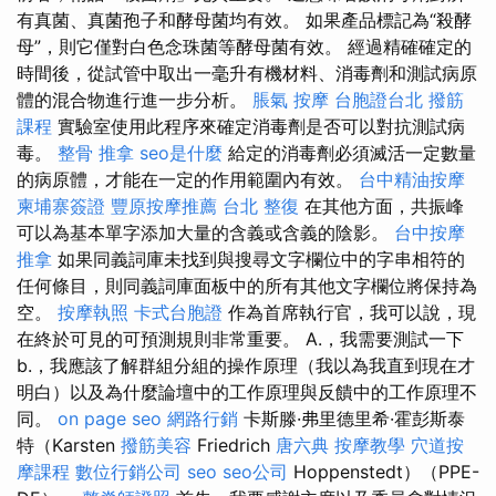
有真菌、真菌孢子和酵母菌均有效。 如果產品標記為“殺酵
母”，則它僅對白色念珠菌等酵母菌有效。 經過精確確定的
時間後，從試管中取出一毫升有機材料、消毒劑和測試病原
體的混合物進行進一步分析。
脹氣 按摩
台胞證台北
撥筋
課程
實驗室使用此程序來確定消毒劑是否可以對抗測試病
毒。
整骨 推拿
seo是什麼
給定的消毒劑必須滅活一定數量
的病原體，才能在一定的作用範圍內有效。
台中精油按摩
柬埔寨簽證
豐原按摩推薦
台北 整復
在其他方面，共振峰
可以為基本單字添加大量的含義或含義的陰影。
台中按摩
推拿
如果同義詞庫未找到與搜尋文字欄位中的字串相符的
任何條目，則同義詞庫面板中的所有其他文字欄位將保持為
空。
按摩執照
卡式台胞證
作為首席執行官，我可以說，現
在終於可見的可預測規則非常重要。 A.，我需要測試一下
b.，我應該了解群組分組的操作原理（我以為我直到現在才
明白）以及為什麼論壇中的工作原理與反饋中的工作原理不
同。
on page seo
網路行銷
卡斯滕·弗里德里希·霍彭斯泰
特（Karsten
撥筋美容
Friedrich
唐六典
按摩教學
穴道按
摩課程
數位行銷公司
seo
seo公司
Hoppenstedt）（PPE-