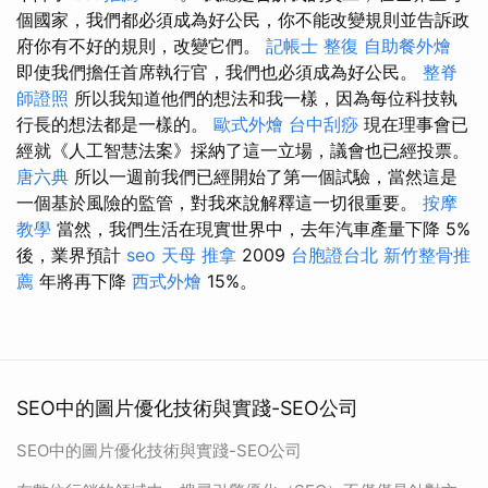
個國家，我們都必須成為好公民，你不能改變規則並告訴政
府你有不好的規則，改變它們。
記帳士
整復
自助餐外燴
即使我們擔任首席執行官，我們也必須成為好公民。
整脊
師證照
所以我知道他們的想法和我一樣，因為每位科技執
行長的想法都是一樣的。
歐式外燴
台中刮痧
現在理事會已
經就《人工智慧法案》採納了這一立場，議會也已經投票。
唐六典
所以一週前我們已經開始了第一個試驗，當然這是
一個基於風險的監管，對我來說解釋這一切很重要。
按摩
教學
當然，我們生活在現實世界中，去年汽車產量下降 5%
後，業界預計
seo
天母 推拿
2009
台胞證台北
新竹整骨推
薦
年將再下降
西式外燴
15%。
SEO中的圖片優化技術與實踐-SEO公司
SEO中的圖片優化技術與實踐-SEO公司