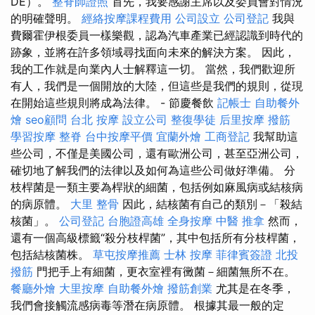
DE）。
整脊師證照
首先，我要感謝主席以及委員會對情況
的明確聲明。
經絡按摩課程費用
公司設立
公司登記
我與
費爾霍伊根委員一樣樂觀，認為汽車產業已經認識到時代的
跡象，並將在許多領域尋找面向未來的解決方案。 因此，
我的工作就是向業內人士解釋這一切。 當然，我們歡迎所
有人，我們是一個開放的大陸，但這些是我們的規則，從現
在開始這些規則將成為法律。 - 節慶餐飲
記帳士
自助餐外
燴
seo顧問
台北 按摩
設立公司
整復學徒
后里按摩
撥筋
學習按摩
整脊
台中按摩平價
宜蘭外燴
工商登記
我幫助這
些公司，不僅是美國公司，還有歐洲公司，甚至亞洲公司，
確切地了解我們的法律以及如何為這些公司做好準備。 分
枝桿菌是一類主要為桿狀的細菌，包括例如麻風病或結核病
的病原體。
大里 整骨
因此，結核菌有自己的類別－「殺結
核菌」。
公司登記
台胞證高雄
全身按摩
中醫 推拿
然而，
還有一個高級標籤“殺分枝桿菌”，其中包括所有分枝桿菌，
包括結核菌株。
草屯按摩推薦
士林 按摩
菲律賓簽證
北投
撥筋
門把手上有細菌，更衣室裡有黴菌－細菌無所不在。
餐廳外燴
大里按摩
自助餐外燴
撥筋創業
尤其是在冬季，
我們會接觸流感病毒等潛在病原體。 根據其最一般的定