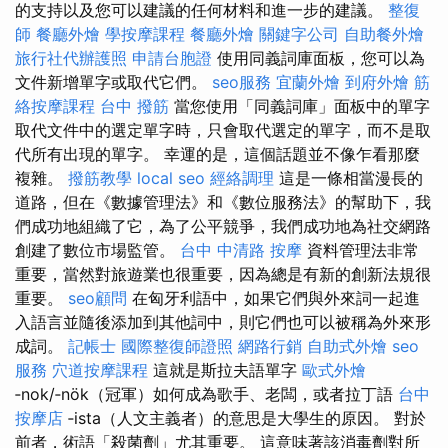
的支持以及您可以建議的任何材料和進一步的建議。
整復
師
餐廳外燴
學按摩課程
餐廳外燴
關鍵字公司
自助餐外燴
旅行社代辦護照
申請台胞證
使用同義詞庫面板，您可以為
文件新增單字或取代它們。
seo服務
宜蘭外燴
到府外燴
筋
絡按摩課程
台中 撥筋
當您使用「同義詞庫」面板中的單字
取代文件中的選定單字時，只會取代選定的單字，而不是取
代所有出現的單字。 幸運的是，這個話題並不像乍看那麼
複雜。
撥筋教學
local seo
經絡調理
這是一條相當漫長的
道路，但在《數據管理法》和《數位服務法》的幫助下，我
們成功地組織了它，為了公平競爭，我們成功地為社交網路
創建了數位市場監管。
台中 中清路 按摩
資料管理法非常
重要，當然對旅遊業也很重要，因為總是有新的創新法規很
重要。
seo顧問
在匈牙利語中，如果它們與外來詞一起進
入語言並隨後添加到其他詞中，則它們也可以被稱為外來形
成詞。
記帳士
國際整復師證照
網路行銷
自助式外燴
seo
服務
穴道按摩課程
這就是斯拉夫語單字
歐式外燴
‑nok/‑nök（冠軍）如何成為歌手、老闆，或者拉丁語
台中
按摩店
‑ista（人文主義者）的意思是大學生的原因。 對於
前者，術語「殺菌劑」尤其重要。 這意味著該消毒劑對所