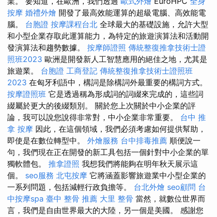
業。 要知道，在歐洲，我們透過
歐式外燴
EuroHPC
全身
按摩
婚禮外燴
開發了最高效能運算的超級電腦、高效能電
腦。
台胞證
按摩課程台北
全球最大的基礎設施，允許大型
和小型企業存取此運算能力，為特定的旅遊演算法和活動開
發演算法和趨勢數據。
按摩師證照
傳統整復推拿技術士證
照班2023
歐洲是開發新人工智慧應用的絕佳之地，尤其是
旅遊業。
台胞證
工商登記
傳統整復推拿技術士證照班
2023
在匈牙利語中，構詞是除構詞外最重要的構詞方式。
按摩證照班
它是透過稱為形成詞的詞綴來完成的，這些詞
綴屬於更大的後綴類別。 關於您上次關於中小企業的評
論，我可以說您說得非常對，中小企業非常重要。
台中 推
拿
按摩
因此，在這個領域，我們必須考慮如何提供幫助，
即使是在數位轉型中。
外燴服務
台中排毒推薦
順便說一
句，我們現在正在開發的新工具包括一個針對中小企業的單
獨軟體包。
推拿證照
我想我們將能夠在明年秋天展示這
個。
seo服務
北屯按摩
它將涵蓋影響旅遊業中小型企業的
一系列問題，包括減輕行政負擔等。
台北外燴
seo顧問
台
中按摩spa
臺中 整骨 推薦
大里 整骨
當然，就數位世界而
言，我們是自由世界最大的大陸，另一個是美國。 感謝您