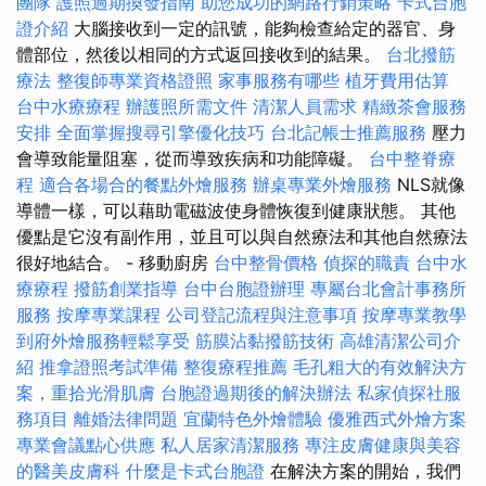
團隊
護照過期換發指南
助您成功的網路行銷策略
卡式台胞
證介紹
大腦接收到一定的訊號，能夠檢查給定的器官、身
體部位，然後以相同的方式返回接收到的結果。
台北撥筋
療法
整復師專業資格證照
家事服務有哪些
植牙費用估算
台中水療療程
辦護照所需文件
清潔人員需求
精緻茶會服務
安排
全面掌握搜尋引擎優化技巧
台北記帳士推薦服務
壓力
會導致能量阻塞，從而導致疾病和功能障礙。
台中整脊療
程
適合各場合的餐點外燴服務
辦桌專業外燴服務
NLS就像
導體一樣，可以藉助電磁波使身體恢復到健康狀態。 其他
優點是它沒有副作用，並且可以與自然療法和其他自然療法
很好地結合。 - 移動廚房
台中整骨價格
偵探的職責
台中水
療療程
撥筋創業指導
台中台胞證辦理
專屬台北會計事務所
服務
按摩專業課程
公司登記流程與注意事項
按摩專業教學
到府外燴服務輕鬆享受
筋膜沾黏撥筋技術
高雄清潔公司介
紹
推拿證照考試準備
整復療程推薦
毛孔粗大的有效解決方
案，重拾光滑肌膚
台胞證過期後的解決辦法
私家偵探社服
務項目
離婚法律問題
宜蘭特色外燴體驗
優雅西式外燴方案
專業會議點心供應
私人居家清潔服務
專注皮膚健康與美容
的醫美皮膚科
什麼是卡式台胞證
在解決方案的開始，我們