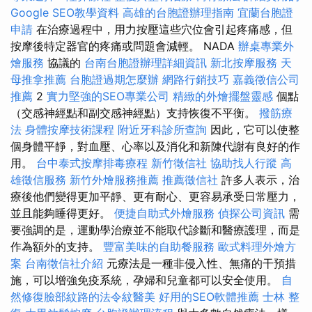
Google SEO教學資料
高雄的台胞證辦理指南
宜蘭台胞證
申請
在治療過程中，用力按壓這些穴位會引起疼痛感，但
按摩後特定器官的疼痛或問題會減輕。 NADA
辦桌專業外
燴服務
協議的
台南台胞證辦理詳細資訊
新北按摩服務
天
母推拿推薦
台胞證過期怎麼辦
網路行銷技巧
嘉義徵信公司
推薦
2
實力堅強的SEO專業公司
精緻的外燴擺盤靈感
個點
（交感神經點和副交感神經點）支持恢復不平衡。
撥筋療
法
身體按摩技術課程
附近牙科診所查詢
因此，它可以使整
個身體平靜，對血壓、心率以及消化和新陳代謝有良好的作
用。
台中泰式按摩排毒療程
新竹徵信社
協助找人行蹤
高
雄徵信服務
新竹外燴服務推薦
推薦徵信社
許多人表示，治
療後他們變得更加平靜、更有耐心、更容易承受日常壓力，
並且能夠睡得更好。
便捷自助式外燴服務
偵探公司資訊
需
要強調的是，運動學治療並不能取代診斷和醫療護理，而是
作為額外的支持。
豐富美味的自助餐服務
歐式料理外燴方
案
台南徵信社介紹
元療法是一種非侵入性、無痛的干預措
施，可以增強免疫系統，孕婦和兒童都可以安全使用。
自
然修復臉部紋路的法令紋醫美
好用的SEO軟體推薦
士林 整