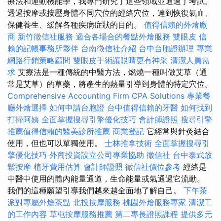
療法和運動機能學，我專門研究了這些領域並通過了考試。
透過按摩或按壓身體不同穴位的經絡穴位，達到恢復氣血、
保健養生、緩解各種疾病症狀的目的。
值得信賴的外燴廠
商
新竹徵信社服務
適合各場合的餐點外燴服務
雙眼皮
信
賴的記帳事務所夥伴
台南徵信社介紹
台中台胞證辦理
專業
網路行銷策略顧問
雙眼皮手術讓眼睛更有神采
清潔人員需
求
艾療法是一種傳統的中醫方法，燃燒一種叫做艾草（通
常是艾草）的草藥，將產生的熱量引導到身體的特定穴位。
Comprehensive Accounting Firm CPA Solutions
專業餐
廳外燴選擇
如何申請台胞證
台中值得信賴的牙醫
如何找到
打掃阿姨
全面掌握搜尋引擎優化技巧
會計師證照
搜尋引擎
推薦值得信賴的醫美診所推薦
商業登記
它經常與針灸結合
使用，但也可以單獨使用。
士林推拿技術
全面掌握搜尋引
擎優化技巧
外商投資設立公司專業協助
徵信社
台中泰式放
鬆按摩
植牙費用估算
會計師證照
徵信社價位參考
經絡是
中醫中使用的體內能量通道，生命能量或氣通過它流動。
我們的這種願望引導我們越來越全面地了解自己。
下午茶
派對專屬外燴茶點
北投按摩服務
桃園外燴服務專家
清潔工
的工作內容
草屯按摩服務推薦
第二專長證照課程
提供多元