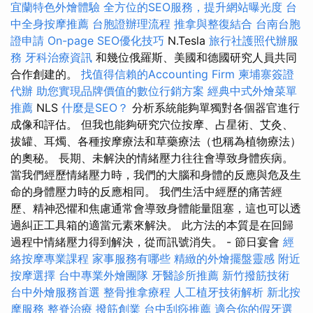
宜蘭特色外燴體驗
全方位的SEO服務，提升網站曝光度
台
中全身按摩推薦
台胞證辦理流程
推拿與整復結合
台南台胞
證申請
On-page SEO優化技巧
N.Tesla
旅行社護照代辦服
務
牙科治療資訊
和幾位俄羅斯、美國和德國研究人員共同
合作創建的。
找值得信賴的Accounting Firm
柬埔寨簽證
代辦
助您實現品牌價值的數位行銷方案
經典中式外燴菜單
推薦
NLS
什麼是SEO？
分析系統能夠單獨對各個器官進行
成像和評估。 但我也能夠研究穴位按摩、占星術、艾灸、
拔罐、耳燭、各種按摩療法和草藥療法（也稱為植物療法）
的奧秘。 長期、未解決的情緒壓力往往會導致身體疾病。
當我們經歷情緒壓力時，我們的大腦和身體的反應與危及生
命的身體壓力時的反應相同。 我們生活中經歷的痛苦經
歷、精神恐懼和焦慮通常會導致身體能量阻塞，這也可以透
過糾正工具箱的適當元素來解決。 此方法的本質是在回歸
過程中情緒壓力得到解決，從而訊號消失。 - 節日宴會
經
絡按摩專業課程
家事服務有哪些
精緻的外燴擺盤靈感
附近
按摩選擇
台中專業外燴團隊
牙醫診所推薦
新竹撥筋技術
台中外燴服務首選
整骨推拿療程
人工植牙技術解析
新北按
摩服務
整脊治療
撥筋創業
台中刮痧推薦
適合你的假牙選