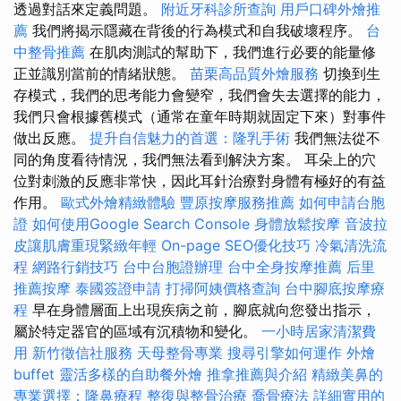
透過對話來定義問題。
附近牙科診所查詢
用戶口碑外燴推
薦
我們將揭示隱藏在背後的行為模式和自我破壞程序。
台
中整骨推薦
在肌肉測試的幫助下，我們進行必要的能量修
正並識別當前的情緒狀態。
苗栗高品質外燴服務
切換到生
存模式，我們的思考能力會變窄，我們會失去選擇的能力，
我們只會根據舊模式（通常在童年時期就固定下來）對事件
做出反應。
提升自信魅力的首選：隆乳手術
我們無法從不
同的角度看待情況，我們無法看到解決方案。 耳朵上的穴
位對刺激的反應非常快，因此耳針治療對身體有極好的有益
作用。
歐式外燴精緻體驗
豐原按摩服務推薦
如何申請台胞
證
如何使用Google Search Console
身體放鬆按摩
音波拉
皮讓肌膚重現緊緻年輕
On-page SEO優化技巧
冷氣清洗流
程
網路行銷技巧
台中台胞證辦理
台中全身按摩推薦
后里
推薦按摩
泰國簽證申請
打掃阿姨價格查詢
台中腳底按摩療
程
早在身體層面上出現疾病之前，腳底就向您發出指示，
屬於特定器官的區域有沉積物和變化。
一小時居家清潔費
用
新竹徵信社服務
天母整骨專業
搜尋引擎如何運作
外燴
buffet
靈活多樣的自助餐外燴
推拿推薦與介紹
精緻美鼻的
專業選擇：隆鼻療程
整復與整骨治療
喬骨療法
詳細實用的