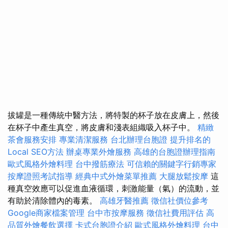
拔罐是一種傳統中醫方法，將特製的杯子放在皮膚上，然後
在杯子中產生真空，將皮膚和淺表組織吸入杯子中。
精緻
茶會服務安排
專業清潔服務
台北辦理台胞證
提升排名的
Local SEO方法
辦桌專業外燴服務
高雄的台胞證辦理指南
歐式風格外燴料理
台中撥筋療法
可信賴的關鍵字行銷專家
按摩證照考試指導
經典中式外燴菜單推薦
大腿放鬆按摩
這
種真空效應可以促進血液循環，刺激能量（氣）的流動，並
有助於清除體內的毒素。
高雄牙醫推薦
徵信社價位參考
Google商家檔案管理
台中市按摩服務
徵信社費用評估
高
品質外燴餐飲選擇
卡式台胞證介紹
歐式風格外燴料理
台中