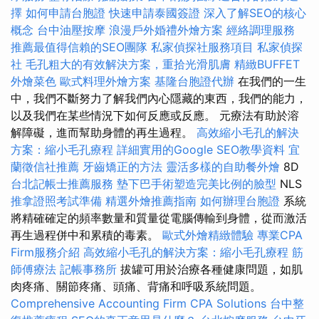
擇
如何申請台胞證
快速申請泰國簽證
深入了解SEO的核心
概念
台中油壓按摩
浪漫戶外婚禮外燴方案
經絡調理服務
推薦最值得信賴的SEO團隊
私家偵探社服務項目
私家偵探
社
毛孔粗大的有效解決方案，重拾光滑肌膚
精緻BUFFET
外燴菜色
歐式料理外燴方案
基隆台胞證代辦
在我們的一生
中，我們不斷努力了解我們內心隱藏的東西，我們的能力，
以及我們在某些​​情況下如何反應或反應。 元療法有助於溶
解障礙，進而幫助身體的再生過程。
高效縮小毛孔的解決
方案：縮小毛孔療程
詳細實用的Google SEO教學資料
宜
蘭徵信社推薦
牙齒矯正的方法
靈活多樣的自助餐外燴
8D
台北記帳士推薦服務
墊下巴手術塑造完美比例的臉型
NLS
推拿證照考試準備
精選外燴推薦指南
如何辦理台胞證
系統
將精確確定的頻率數量和質量從電腦傳輸到身體，從而激活
再生過程併中和累積的毒素。
歐式外燴精緻體驗
專業CPA
Firm服務介紹
高效縮小毛孔的解決方案：縮小毛孔療程
筋
師傅療法
記帳事務所
拔罐可用於治療各種健康問題，如肌
肉疼痛、關節疼痛、頭痛、背痛和呼吸系統問題。
Comprehensive Accounting Firm CPA Solutions
台中整