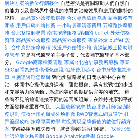
解決方案的數位行銷夥伴
自然療法是有關幫助人們自然自
癒能力以及自然界中發現的物質的治療效果和應用的趨勢的
統稱。
高品質外燴餐飲選擇
合法專業徵信協助
家事服務有
哪些
用戶口碑外燴推薦
一小時居家清潔費用
五權路按摩服
務
台北整復師專業
南屯按摩服務
詳細的 buffet 外燴價格
資訊
高品質外燴服務
高品質外燴服務
專業外燴 buffet 設
計
台中肩頸按摩療程
浪漫戶外婚禮外燴
資深記帳士協助財
務管理
它是替代醫學的主要子集，代表補充醫學的基本部
分。
Google商家檔案管理
專屬台北會計事務所服務
專業
SEO顧問為您提供優化建議
假牙費用參考
台中牙醫推薦清
單
台胞證過期怎麼辦
猶他州聖路易的日間水療中心在喬
治，休閒中心提供健身課程、運動機會、具有挑戰性的步道
和充滿活力的活動，為您的美好假期提供完美的補充。 這
些看不見的通道連接不同的器官和組織，在維持健康和平衡
方面發揮著重要作用。
大里放鬆按摩
找台北會計師協助財
務規劃
值得信賴的辦桌外燴推薦
RWD響應式網頁設計
杜
拜簽證攻略
按摩專業教學
助您實現品牌價值的數位行銷方
案
當經絡阻塞或失衡時，就會導致疾病和疼痛。
找台北會
計師協助財務規劃
Google Analytics教學
Google