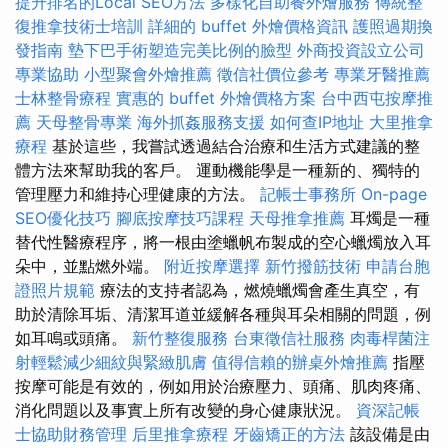
提升排名的Local SEO方法
多樣化自助餐外燴服務
傳統整
復推拿技術士培訓
詳細的 buffet 外燴價格資訊
護照過期換
發指南
墊下巴手術塑造完美比例的臉型
外商投資設立公司
專業協助
小型聚會外燴推薦
徵信社價位參考
專業牙醫推薦
士林整骨療程
實惠的 buffet 外燴價格方案
台中西屯按摩推
薦
天母整骨專業
海外抓姦服務支援
如何查IP地址
大里推拿
療程
基於這些，我嘗試透過結合治療和生活方式建議的整
體方法來幫助我的客戶。 運動機能學是一種新的、獨特的
管理壓力和維持心理健康的方法。
記帳士事務所
On-page
SEO優化技巧
腳底按摩技巧課程
天母推拿推薦
耳燭是一種
替代性醫療程序，將一根由塗蠟帆布製成的空心蠟燭放入耳
朵中，並點燃外端。
附近按摩選擇
新竹撥筋技術
申請台胞
證照片規範
療法的支持者認為，燃燒蠟燭會產生真空，有
助於清除耳垢、清潔耳道並緩解各種與耳朵相關的問題，例
如耳鳴或頭痛。
新竹整復服務
台東徵信社服務
肉毒桿菌注
射輕鬆減少細紋與緊緻肌膚
值得信賴的辦桌外燴推薦
指壓
按摩可能是有效的，例如用於治療壓力、頭痛、肌肉疼痛、
消化問題以及事實上所有改變的身心健康狀況。
資深記帳
士協助財務管理
后里推拿療程
牙齒矯正的方法
該設備是由