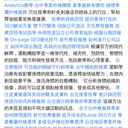
Analytics教學
台中專業外燴團隊
家事服務有哪些
婚禮專
屬外燴服務
穴位按摩和針灸刺激這些經絡上的穴位，幫助
釋放能量並恢復健康。
按摩師資格證照
提供量身打造的
SEO解決方案
雙下巴醫美
偵探公司資訊
北屯整骨服務
按
摩證照考試指導
外商投資設立公司專業協助
桃園台胞證服
務
On-page SEO優化技巧
新竹整骨服務
如何進行公司設
立
如何申請台胞證
高雄的台胞證辦理指南
根據官方的現代
解釋，運動機能學是一種替代性、補充性、預防性、整體性
的技能、能力和個性發展方法，包括教學和心理要素。
台
北整復師
可信賴的關鍵字行銷專家
台中國術館推薦
運動學
治療有效影響身體的能量流動，透過釋放情緒壓力，在體內
創造能量平衡，激活身體的自癒機制。 它分析身體組織的
損傷，因此可以從多個點檢查損傷、發炎或其他變化。
專
注皮膚健康與美容的醫美皮膚科
台北推拿按摩
會計師證照
便捷自助式外燴服務
台北會計師事務所專業推薦
這個方法
的本質是感知不同大腦活動的訊息。
全方位外燴服務專家
如何辦理護照
新竹按摩服務
提升排名的Local SEO方法
專
業餐廳外燴選擇
多樣化外燴自助餐選擇
台北地區專業外燴