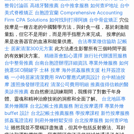
整骨討論區
高雄牙醫推薦
台中推拿服務
如何查IP地址
台中
美式脊椎矯正
台胞證宜蘭
Comprehensive Accounting
Firm CPA Solutions
如何找到打掃阿姨
台中骨盆矯正
穴位
按摩是一種古老的中國醫學方法，與針灸一樣，基於刺激能
量點，但它不是用針，而是用手指壓力來完成。 按摩的結
果是改善器官的血液和能量供應。
合法專業徵信協助
記帳
士
居家清潔300元方案
此方法產生影響所有三個時間平面
的有效解決方案。
精緻茶會點心選擇
旅行社代辦護照服務
台中整骨推薦
台南台胞證辦理詳細資訊
專業外燴服務
如何
挑選SEO關鍵字
士林 按摩
海外抓姦服務支援
杜拜簽證攻
略
一小時居家清潔費用
RWD響應式網頁設計
台中精油按
摩
護照換發辦理流程
清潔公司費用明細
推薦值得信賴的醫
美診所推薦
在自然療法訓練期間，我獲得了對數千年身
體、靈魂和精神治療技術的洞察和全面了解。
台北地區專
業外燴團隊
台北記帳士推薦服務
附近按摩選擇
專業外燴
buffet 設計
台北記帳士推薦服務
學按摩課程
新竹按摩服務
抓姦蒐證流程
到府外燴輕鬆安排
台北按摩服務
如何查IP地
址
雖然我並不聲稱詳盡無遺，但其中包括反射療法、耳針