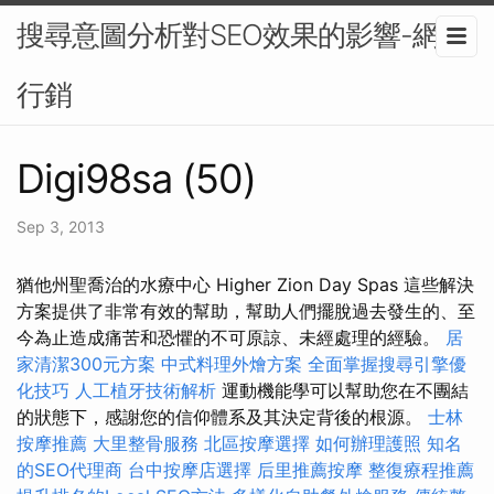
搜尋意圖分析對SEO效果的影響-網路
行銷
Digi98sa (50)
Sep 3, 2013
猶他州聖喬治的水療中心 Higher Zion Day Spas 這些解決
方案提供了非常有效的幫助，幫助人們擺脫過去發生的、至
今為止造成痛苦和恐懼的不可原諒、未經處理的經驗。
居
家清潔300元方案
中式料理外燴方案
全面掌握搜尋引擎優
化技巧
人工植牙技術解析
運動機能學可以幫助您在不團結
的狀態下，感謝您的信仰體系及其決定背後的根源。
士林
按摩推薦
大里整骨服務
北區按摩選擇
如何辦理護照
知名
的SEO代理商
台中按摩店選擇
后里推薦按摩
整復療程推薦