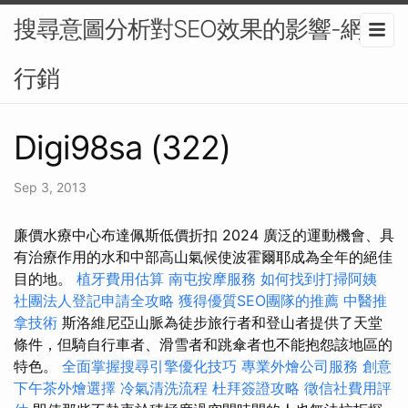
搜尋意圖分析對SEO效果的影響-網路
行銷
Digi98sa (322)
Sep 3, 2013
廉價水療中心布達佩斯低價折扣 2024 廣泛的運動機會、具
有治療作用的水和中部高山氣候使波霍爾耶成為全年的絕佳
目的地。
植牙費用估算
南屯按摩服務
如何找到打掃阿姨
社團法人登記申請全攻略
獲得優質SEO團隊的推薦
中醫推
拿技術
斯洛維尼亞山脈為徒步旅行者和登山者提供了天堂
條件，但騎自行車者、滑雪者和跳傘者也不能抱怨該地區的
特色。
全面掌握搜尋引擎優化技巧
專業外燴公司服務
創意
下午茶外燴選擇
冷氣清洗流程
杜拜簽證攻略
徵信社費用評