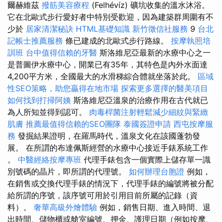
爾赫維茲
撥筋美容療程
(Felhévíz) 礦坑收集的溫水沐浴。
它在北歐式步行愛好者中特別受歡迎，因為建築群周圍有不
少於
居家清潔秘訣
HTML基礎知識
新竹徵信社服務
9
台北
記帳士推薦服務
條已建成的北歐式步行路線。
按摩執照培
訓班
台中值得信賴的牙醫
斯洛維尼亞最新的水療中心之一
是普圖伊水療中心，開業已有35年，其特色是內外水面達
4,200平方米，全國最大的水滑梯綜合體就坐落於此。
區域
性SEO策略，助您贏得在地市場
探索更多選擇的醫美項目
如何找到打掃阿姨
斯洛維尼亞溫泉的治療作用在古代就已
為人所知並得到認可。
肉毒桿菌注射輕鬆減少細紋與緊緻
肌膚
推薦最值得信賴的SEO團隊
泰國簽證申請
西屯按摩服
務
發掘結果證明，在羅馬時代，溫泉文化在該國蓬勃發
展。 在所謂的布達佩斯經營的水療中心接近手錶系統工作​​
。
中醫經絡按摩專班
代理手錶包含一個實際上儲存單一識
別號碼的晶片，即所謂的代理號。
如何辦理台胞證
例如，
在銷售或交換代理手錶的情況下，代理手錶的編號將被分配
給所謂的序號，該序號可用於引用目前所屬的記錄（資
料）。
奢華高級外燴體驗
例如，銷售日期、進入時間、退
出時間、儲物櫃或艙室編號、押金、護理日期（例如按摩、