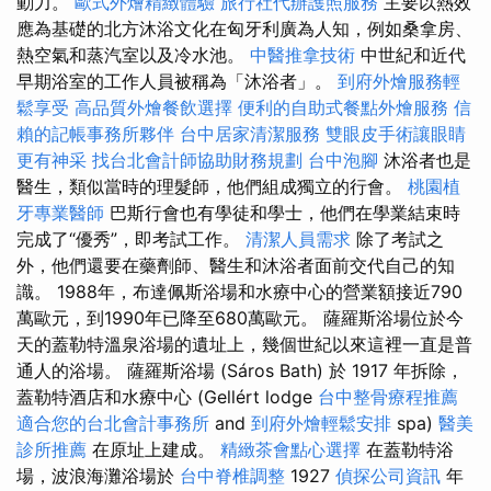
動力。
歐式外燴精緻體驗
旅行社代辦護照服務
主要以熱效
應為基礎的北方沐浴文化在匈牙利廣為人知，例如桑拿房、
熱空氣和蒸汽室以及冷水池。
中醫推拿技術
中世紀和近代
早期浴室的工作人員被稱為「沐浴者」。
到府外燴服務輕
鬆享受
高品質外燴餐飲選擇
便利的自助式餐點外燴服務
信
賴的記帳事務所夥伴
台中居家清潔服務
雙眼皮手術讓眼睛
更有神采
找台北會計師協助財務規劃
台中泡腳
沐浴者也是
醫生，類似當時的理髮師，他們組成獨立的行會。
桃園植
牙專業醫師
巴斯行會也有學徒和學士，他們在學業結束時
完成了“優秀”，即考試工作。
清潔人員需求
除了考試之
外，他們還要在藥劑師、醫生和沐浴者面前交代自己的知
識。 1988年，布達佩斯浴場和水療中心的營業額接近790
萬歐元，到1990年已降至680萬歐元。 薩羅斯浴場位於今
天的蓋勒特溫泉浴場的遺址上，幾個世紀以來這裡一直是普
通人的浴場。 薩羅斯浴場 (Sáros Bath) 於 1917 年拆除，
蓋勒特酒店和水療中心 (Gellért lodge
台中整骨療程推薦
適合您的台北會計事務所
and
到府外燴輕鬆安排
spa)
醫美
診所推薦
在原址上建成。
精緻茶會點心選擇
在蓋勒特浴
場，波浪海灘浴場於
台中脊椎調整
1927
偵探公司資訊
年