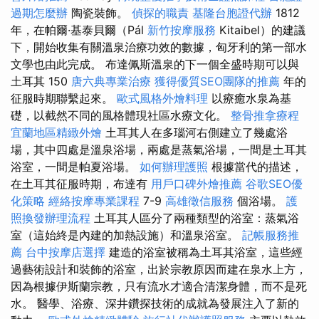
過期怎麼辦
陶瓷裝飾。
偵探的職責
基隆台胞證代辦
1812
年，在帕爾·基泰貝爾（Pál
新竹按摩服務
Kitaibel）的建議
下，開始收集有關溫泉治療功效的數據，匈牙利的第一部水
文學也由此完成。 布達佩斯溫泉的下一個全盛時期可以與
土耳其 150
唐六典專業治療
獲得優質SEO團隊的推薦
年的
征服時期聯繫起來。
歐式風格外燴料理
以療癒水泉為基
礎，以截然不同的風格體現社區水療文化。
整骨推拿療程
宜蘭地區精緻外燴
土耳其人在多瑙河右側建立了幾處浴
場，其中四處是溫泉浴場，兩處是蒸氣浴場，一間是土耳其
浴室，一間是帕夏浴場。
如何辦理護照
根據當代的描述，
在土耳其征服時期，布達有
用戶口碑外燴推薦
谷歌SEO優
化策略
經絡按摩專業課程
7-9
高雄徵信服務
個浴場。
護
照換發辦理流程
土耳其人區分了兩種類型的浴室：蒸氣浴
室（這始終是內建的加熱設施）和溫泉浴室。
記帳服務推
薦
台中按摩店選擇
建造的浴室被稱為土耳其浴室，這些經
過藝術設計和裝飾的浴室，出於宗教原因而建在泉水上方，
因為根據伊斯蘭宗教，只有流水才適合清潔身體，而不是死
水。 醫學、浴療、深井鑽探技術的成就為發展注入了新的