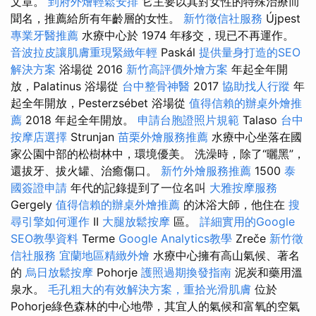
文章。
到府外燴輕鬆安排
它主要以其對女性的特殊治療而
聞名，推薦給所有年齡層的女性。
新竹徵信社服務
Újpest
專業牙醫推薦
水療中心於 1974 年移交，現已不再運作。
音波拉皮讓肌膚重現緊緻年輕
Paskál
提供量身打造的SEO
解決方案
浴場從 2016
新竹高評價外燴方案
年起全年開
放，Palatinus 浴場從
台中整骨神醫
2017
協助找人行蹤
年
起全年開放，Pesterzsébet 浴場從
值得信賴的辦桌外燴推
薦
2018 年起全年開放。
申請台胞證照片規範
Talaso
台中
按摩店選擇
Strunjan
苗栗外燴服務推薦
水療中心坐落在國
家公園中部的松樹林中，環境優美。 洗澡時，除了“曬黑”，
還拔牙、拔火罐、治癒傷口。
新竹外燴服務推薦
1500
泰
國簽證申請
年代的記錄提到了一位名叫
大雅按摩服務
Gergely
值得信賴的辦桌外燴推薦
的沐浴大師，他住在
搜
尋引擎如何運作
II
大腿放鬆按摩
區。
詳細實用的Google
SEO教學資料
Terme
Google Analytics教學
Zreče
新竹徵
信社服務
宜蘭地區精緻外燴
水療中心擁有高山氣候、著名
的
烏日放鬆按摩
Pohorje
護照過期換發指南
泥炭和藥用溫
泉水。
毛孔粗大的有效解決方案，重拾光滑肌膚
位於
Pohorje綠色森林的中心地帶，其宜人的氣候和富氧的空氣