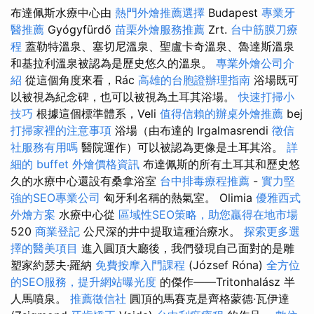
布達佩斯水療中心由
熱門外燴推薦選擇
Budapest
專業牙
醫推薦
Gyógyfürdő
苗栗外燴服務推薦
Zrt.
台中筋膜刀療
程
蓋勒特溫泉、塞切尼溫泉、聖盧卡奇溫泉、魯達斯溫泉
和基拉利溫泉被認為是歷史悠久的溫泉。
專業外燴公司介
紹
從這個角度來看，Rác
高雄的台胞證辦理指南
浴場既可
以被視為紀念碑，也可以被視為土耳其浴場。
快速打掃小
技巧
根據這個標準體系，Veli
值得信賴的辦桌外燴推薦
bej
打掃家裡的注意事項
浴場（由布達的 Irgalmasrendi
徵信
社服務有用嗎
醫院運作）可以被認為更像是土耳其浴。
詳
細的 buffet 外燴價格資訊
布達佩斯的所有土耳其和歷史悠
久的水療中心還設有桑拿浴室
台中排毒療程推薦
-
實力堅
強的SEO專業公司
匈牙利名稱的熱氣室。 Olimia
優雅西式
外燴方案
水療中心從
區域性SEO策略，助您贏得在地市場
520
商業登記
公尺深的井中提取這種治療水。
探索更多選
擇的醫美項目
進入圓頂大廳後，我們發現自己面對的是雕
塑家約瑟夫·羅納
免費按摩入門課程
(József Róna)
全方位
的SEO服務，提升網站曝光度
的傑作——Tritonhalász 半
人馬噴泉。
推薦徵信社
圓頂的馬賽克是齊格蒙德·瓦伊達