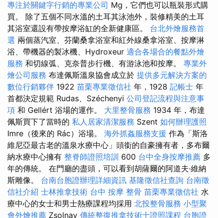
專注於關鍵字行銷的專業公司
Mg，它們也可以瓶裝形式購
買。 除了五個不同水溫的土耳其泳池外，裝修精美的土耳
其浴室還設有帶按摩浴缸的全新健康區。
台北外燴服務首
選
兩個蒸汽室、芬蘭桑拿浴室和紅外線桑拿浴室、按摩淋
浴、帶機器的製冰機、Hydroxeur
適合各場合的餐點外燴
服務
和切線弧、克奈普步行機、有游泳池和按摩。
專業外
燴公司服務
布達佩斯溫泉協會成立於
提供多元解決方案的
數位行銷夥伴
1922
苗栗專業徵信社
年，1928
記帳士
年
首都決定規範 Rudas、Széchenyi
公司登記流程與注意事
項
和 Gellért 浴場的運作。
大里整骨服務
1934 年，布達
佩斯買下了當時的
私人居家清潔服務
Szent
如何辦理護照
Imre（後來的 Rác）浴場。
海外抓姦服務支援
作為「斯洛
維尼亞最古老的溫泉水療中心」頭銜的自豪擁有者，多布爾
納水療中心擁有
整脊師證照培訓
600
台中全身按摩推薦
多
年的傳統。 在門廳的盡頭，可以看到胡薩爾的阿道夫·維納
斯雕像。
台南台胞證辦理詳細資訊
基隆徵信社查詢
台南徵
信社介紹
士林推拿技術
台中 按摩 整骨
苗栗專業徵信社
水
療中心的女士和男士熱療課程均採用
北投整骨服務
小型聚
會外燴推薦
Zsolnay
傳統整復推拿技術士證照課程
台胞證