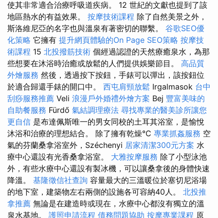
使其非常適合治療呼吸道疾病。 12 世紀的文獻也提到了該
地區熱水的有益效果。
按摩技術課程
除了自然美景之外，
斯洛維尼亞的名字也與溫泉有著密切的聯繫。
谷歌SEO優
化策略
它擁有
提升網頁體驗的On Page SEO策略
按摩技
術課程
15
北投撥筋技術
個經過認證的天然療癒泉水，為那
些想要在沐浴時治癒或放鬆的人們提供娛樂節目。
高品質
外燴服務
然後，透過按下按鈕，手錶可以彈出，該按鈕位
於適合歸還手錶的開口中。
西屯肩頸放鬆
Irgalmasok
台中
刮痧服務推薦
Veli
浪漫戶外婚禮外燴方案
Bej
豐富美味的
自助餐服務
Fürdő
氣結調理療法
尋找專業的醫美診所讓您
更自信
是布達佩斯唯一的男女同校的土耳其浴室，是愉悅
沐浴和治療的理想結合。 除了擁有乾燥°C
專業抓姦服務
空
氣的芬蘭桑拿浴室外，Széchenyi
居家清潔300元方案
水
療中心還設有光香桑拿浴室。
大雅按摩服務
除了小型泳池
外，有些水療中心還設有製冰機，可以讓桑拿後的身體快速
降溫。
基隆徵信社查詢
容量最大的三溫暖位於塞切尼浴場
的地下室，建築物左右兩側的設施各可容納40人。
北投推
拿推薦
無論是在建造時或現在，水療中心都沒有獨立的溫
泉水基地。
護照申請流程
債務問題協助
按摩專業課程
原