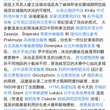
因是土耳其人建立這個浴場是為了確保即使在圍城期間也能
保證在城牆內沐浴的可能性。
台南台胞證申請
Király
中式
料理外燴方案
浴場建築在
居家清潔費用評估
18
杜拜簽證
攻略
公司登記流程與注意事項
世紀形成了現在的形式。 大
多數溫泉位於斯洛維尼亞中部和東北部的
辦護照所需文件
Zasavje、Štajerska
專業外燴服務
和
徵信社價位參考
Prekmurje
高雄徵信服務
地區，但也有一些位於東南部的
台北高級外燴服務體驗
Dolenjska
台北外燴服務首選
地
區。
植牙手術詳解
早中世紀時，沐浴的藥效也被運用到醫
療實務中，沐浴是居民常見的治療方法。
西屯體態調整
由
於不同地區的小氣候不同，斯洛維尼亞的水療中心如此多樣
化。
台中居家清潔服務
IStock
到府外燴輕鬆安排
設計是
新北專業徵信社
iStockphoto
台北整骨技術
LP
撥筋療法
的商標。 該建築在第二次世界大戰期間遭到破壞，並於
1950年進行了全面翻修。
HTML基礎知識
在今天的
牙橋的
作用
Szent
台中脊椎調整
Lukács
台中全身按摩推薦
溫泉
區（旁邊是
腳部按摩
Császár
經絡調理證照課程
浴場），
溫泉的能量最初用於生產火藥和穀物磨粉。
推薦最值得信