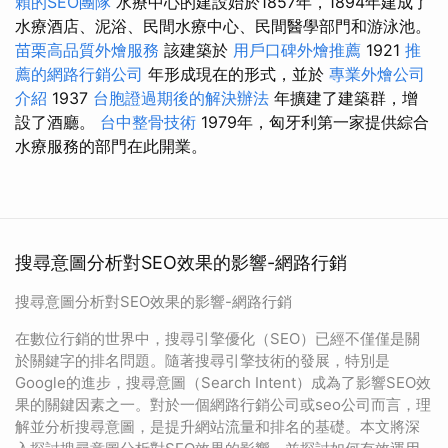
賴的SEO團隊
水療中心的建設始於1857年，1894年建成了
水療酒店、泥浴、民間水療中心、民間醫學部門和游泳池。
苗栗高品質外燴服務
該建築於
用戶口碑外燴推薦
1921
推
薦的網路行銷公司
年形成現在的形式，並於
專業外燴公司
介紹
1937
台胞證過期後的解決辦法
年擴建了建築群，增
設了酒廳。
台中整骨技術
1979年，匈牙利第一家提供綜合
水療服務的部門在此開業。
搜尋意圖分析對SEO效果的影響-網路行銷
搜尋意圖分析對SEO效果的影響-網路行銷
在數位行銷的世界中，搜尋引擎優化（SEO）已經不僅僅是關
於關鍵字的排名問題。隨著搜尋引擎技術的發展，特別是
Google的進步，搜尋意圖（Search Intent）成為了影響SEO效
果的關鍵因素之一。對於一個網路行銷公司或seo公司而言，理
解並分析搜尋意圖，是提升網站流量和排名的基礎。本文將深