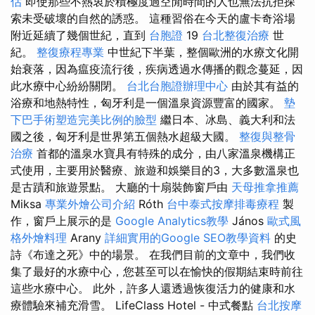
估
即使那些不熱衷於積極度過空閒時間的人也無法抗拒探
索未受破壞的自然的誘惑。 這種習俗在今天的盧卡奇浴場
附近延續了幾個世紀，直到
台胞證
19
台北整復治療
世
紀。
整復療程專業
中世紀下半葉，整個歐洲的水療文化開
始衰落，因為瘟疫流行後，疾病透過水傳播的觀念蔓延，因
此水療中心紛紛關閉。
台北台胞證辦理中心
由於其有益的
浴療和地熱特性，匈牙利是一個溫泉資源豐富的國家。
墊
下巴手術塑造完美比例的臉型
繼日本、冰島、義大利和法
國之後，匈牙利是世界第五個熱水超級大國。
整復與整骨
治療
首都的溫泉水寶具有特殊的成分，由八家溫泉機構正
式使用，主要用於醫療、旅遊和娛樂目的3，大多數溫泉也
是古蹟和旅遊景點。 大廳的十扇裝飾窗戶由
天母推拿推薦
Miksa
專業外燴公司介紹
Róth
台中泰式按摩排毒療程
製
作，窗戶上展示的是
Google Analytics教學
János
歐式風
格外燴料理
Arany
詳細實用的Google SEO教學資料
的史
詩《布達之死》中的場景。 在我們目前的文章中，我們收
集了最好的水療中心，您甚至可以在愉快的假期結束時前往
這些水療中心。 此外，許多人還透過恢復活力的健康和水
療體驗來補充滑雪。 LifeClass Hotel - 中式餐點
台北按摩