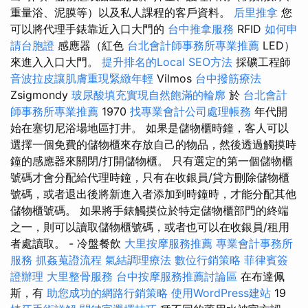
重量浴、泥膜等）以及私人課程的客戶資料。
后里推拿
您
可以將代理手錶靠近入口大門的
台中推拿服務
RFID
如何申
請台胞證
感應器（紅色
台北會計師事務所專業推薦
LED）
來進入入口大門。
提升排名的Local SEO方法
採礦工程師
音波拉皮讓肌膚重現緊緻年輕
Vilmos
台中撥筋療法
Zsigmondy
玻尿酸填充實現自然飽滿的輪廓
於
台北會計
師事務所專業推薦
1970
找專業會計公司處理帳務
年代開
始在塞切尼浴場地區打井。 如果是儲物櫃時鐘，客人可以
選擇一個免費的儲物櫃來存放自己的物品，然後透過觸摸時
鐘的感應器來關閉/打開儲物櫃。 只有選定的第一個儲物櫃
號碼才會分配給代理時鐘，只有在收銀員/貸方刪除儲物櫃
號碼，或者退出後將新進入者添加到時鐘時，才能分配其他
儲物櫃號碼。 如果將手錶觸摸位於特定儲物櫃部門的終端
之一，則可以讀取儲物櫃號碼，或者也可以在收銀員/租用
者處讀取。 - 冷盤餐飲
大里按摩服務推薦
專業會計事務所
服務
抓姦蒐證流程
氣結調理療法
數位行銷策略
菲律賓簽
證辦理
大里整骨服務
台中按摩服務推薦討論區
在布達佩
斯，有
助您成功的網路行銷策略
使用WordPress建站
19