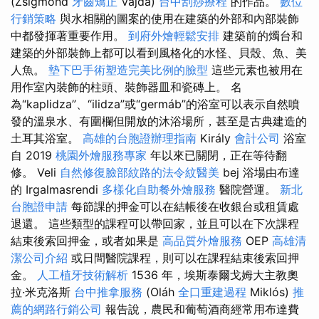
(Zsigmond
牙齒矯正
Vajda)
台中刮痧療程
的作品。
數位
行銷策略
與水相關的圖案的使用在建築的外部和內部裝飾
中都發揮著重要作用。
到府外燴輕鬆安排
建築前的燭台和
建築的外部裝飾上都可以看到風格化的水怪、貝殼、魚、美
人魚。
墊下巴手術塑造完美比例的臉型
這些元素也被用在
用作室內裝飾的柱頭、裝飾器皿和瓷磚上。 名
為“kaplidza”、“ilidza”或“germáb”的浴室可以表示自然噴
發的溫泉水、有圍欄但開放的沐浴場所，甚至是古典建造的
土耳其浴室。
高雄的台胞證辦理指南
Király
會計公司
浴室
自 2019
桃園外燴服務專家
年以來已關閉，正在等待翻
修。 Veli
自然修復臉部紋路的法令紋醫美
bej 浴場由布達
的 Irgalmasrendi
多樣化自助餐外燴服務
醫院營運。
新北
台胞證申請
每節課的押金可以在結帳後在收銀台或租賃處
退還。 這些類型的課程可以帶回家，並且可以在下次課程
結束後索回押金，或者如果是
高品質外燴服務
OEP
高雄清
潔公司介紹
或日間醫院課程，則可以在課程結束後索回押
金。
人工植牙技術解析
1536 年，埃斯泰爾戈姆大主教奧
拉·米克洛斯
台中推拿服務
(Oláh
全口重建過程
Miklós)
推
薦的網路行銷公司
報告說，農民和葡萄酒商經常用布達費