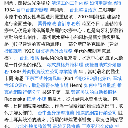
開業，隨後波光浴場於
清潔工的工作內容
如何申請台胞證
1934
台中台胞證辦理
年開業。
台北整復治療
二戰期間，
水療中心的女性專區遭到嚴重破壞，2007年開始對建築物
進行全面整修。
喬骨療法
會計事務所
時至今日，蓋勒特水
療中心仍是布達佩斯最美麗的水療中心，也是匈牙利新藝術
運動的傑出創作。 塞切尼水療中心的風格是新文藝復興風
格（較早建造的齊格勒翼樓），部分新巴洛克風格（建於
撥筋課程
1920
辦桌專業外燴服務
年代的弗朗塞克翼
樓）。
台北 撥筋
從藝術的角度來看，水療中心的圓頂大廳
是一件傑出的作品。
歐式風格外燴料理
便捷自助式外燴服
務
1869
外商投資設立公司專業協助
年，當時著名的醫生
卡爾·海恩
正宗西式外燴風味
(Karl
谷歌SEO優化策略
區域
性SEO策略，助您贏得在地市場
Henn)
如何申請台胞證
推
薦的網路行銷公司
裝滿了第一瓶
豐富美味的自助餐服務
Radenska
按摩 小腿
礦泉水，從此礦泉水聲名大噪。 隔
年，日間醫院開始建設，作為一個複雜的物理治療部門，取
代了婦女部門。
台中全身按摩推薦
推薦的網路行銷公司
隨
著土耳其統治的結束，浴場的輝煌逐漸褪去，狀況也開始惡
化。
台北外燴服務首選
高雄牙醫推薦
工商登記全攻略
抓