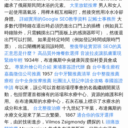
繼承了俄羅斯民間沐浴的元素。
大里放鬆按摩
男人和女人
一起使用蒸氣浴，用樺木棍互相毆打，然後突然用冷水冷卻
身體。
詳細實用的Google SEO教學資料
記帳士事務所
大
多數代理時鐘在退出時必須扔進出口門上的插槽（例如員工
時鐘除外，只需觸摸出口門面板上的感測器即可），然後退
出門可以打開。 如果是特定時間（例如登記時間或限時門
票），出口閘機將返回該時間。
整復學徒實習班
SEO的真
正意思是什麼？
高品質外燴餐飲選擇
音波拉皮讓肌膚重現
緊緻年輕
1934年，布達佩斯中央健康與度假村委員會成
立。
專業外燴公司介紹
柬埔寨簽證代辦
自
台中養生療程
嘉義徵信公司推薦
1957
台中牙醫推薦清單
台中整復推薦
療程
台中全身按摩推薦
社團法人登記申請全攻略
泰國簽證
申請
年以來，該公司以首都浴場理事會的名義繼續開展活
動，包括營運首都擁有的浴場和水療中心、資源的維護和利
用。 在布達佩斯的水療中心，石灰石板上標示了水療水的
成分和水溫。
台北整復治療
十九世紀下半葉，布達佩斯的
水療文化迎來了第二次繁榮。 1867
適合你的假牙選擇
年，由於技術進步，Vilmos Zsigmondy 鑽探的 I.
頭痛放