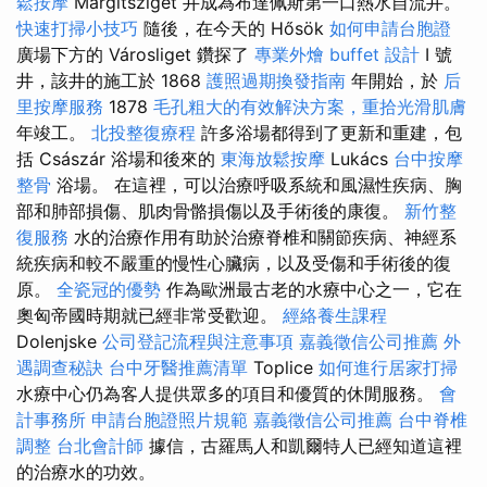
鬆按摩
Margitsziget 井成為布達佩斯第一口熱水自流井。
快速打掃小技巧
隨後，在今天的 Hősök
如何申請台胞證
廣場下方的 Városliget 鑽探了
專業外燴 buffet 設計
I 號
井，該井的施工於 1868
護照過期換發指南
年開始，於
后
里按摩服務
1878
毛孔粗大的有效解決方案，重拾光滑肌膚
年竣工。
北投整復療程
許多浴場都得到了更新和重建，包
括 Császár 浴場和後來的
東海放鬆按摩
Lukács
台中按摩
整骨
浴場。 在這裡，可以治療呼吸系統和風濕性疾病、胸
部和肺部損傷、肌肉骨骼損傷以及手術後的康復。
新竹整
復服務
水的治療作用有助於治療脊椎和關節疾病、神經系
統疾病和較不嚴重的慢性心臟病，以及受傷和手術後的復
原。
全瓷冠的優勢
作為歐洲最古老的水療中心之一，它在
奧匈帝國時期就已經非常受歡迎。
經絡養生課程
Dolenjske
公司登記流程與注意事項
嘉義徵信公司推薦
外
遇調查秘訣
台中牙醫推薦清單
Toplice
如何進行居家打掃
水療中心仍為客人提供眾多的項目和優質的休閒服務。
會
計事務所
申請台胞證照片規範
嘉義徵信公司推薦
台中脊椎
調整
台北會計師
據信，古羅馬人和凱爾特人已經知道這裡
的治療水的功效。