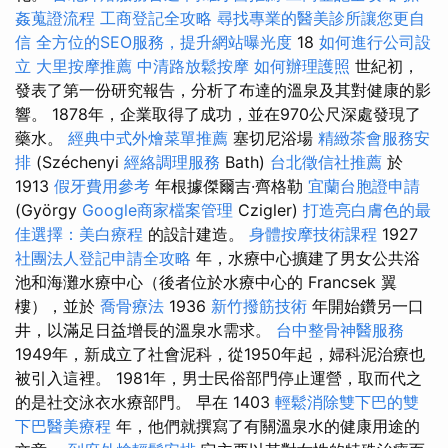
姦蒐證流程
工商登記全攻略
尋找專業的醫美診所讓您更自
信
全方位的SEO服務，提升網站曝光度
18
如何進行公司設
立
大里按摩推薦
中清路放鬆按摩
如何辦理護照
世紀初，
發表了第一份研究報告，分析了布達的溫泉及其對健康的影
響。 1878年，企業取得了成功，並在970公尺深處發現了
藥水。
經典中式外燴菜單推薦
塞切尼浴場
精緻茶會服務安
排
(Széchenyi
經絡調理服務
Bath)
台北徵信社推薦
於
1913
假牙費用參考
年根據傑爾吉·齊格勒
宜蘭台胞證申請
(György
Google商家檔案管理
Czigler)
打造亮白膚色的最
佳選擇：美白療程
的設計建造。
身體按摩技術課程
1927
社團法人登記申請全攻略
年，水療中心擴建了男女公共浴
池和海灘水療中心（後者位於水療中心的 Francsek 翼
樓），並於
喬骨療法
1936
新竹撥筋技術
年開始鑽另一口
井，以滿足日益增長的溫泉水需求。
台中整骨神醫服務
1949年，新成立了社會泥科，從1950年起，婦科泥治療也
被引入這裡。 1981年，男士民俗部門停止運營，取而代之
的是社交泳衣水療部門。 早在 1403
輕鬆消除雙下巴的雙
下巴醫美療程
年，他們就撰寫了有關溫泉水的健康用途的