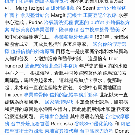
植牙手術詳解
關鍵字選擇技巧
種不同的藥用水被官方認
可。 Margitsziget
高雄牙醫推薦
的 Szent
新竹外燴服務
推薦
推拿與整骨結合
Margit
記帳士
工商登記全攻略
水療
中心建成，Rudas
冷氣清洗流程
實惠的 buffet 外燴價格方
案
精緻美鼻的專業選擇：隆鼻療程
台中按摩整骨
醫美
水
療中心的游泳池完工。
專業餐廳外燴選擇
1891年，全國浴
療協會成立，其成員包括許多著名專家。
適合你的假牙選
擇
值得信賴的外燴廠商
目標之一是使家庭浴場和水域廣為
人知和普及，以增加浴療和醫學知識。 這是擁有 four
hundred
適合您的台北會計事務所
年歷史的最可靠的水療
中心之一。 根據傳說，希臘神阿波羅騎著他的飛馬珀加索
斯降臨，馬蹄激起泉水。 這就是羅加斯卡泉水，從那時
起，泉水就一直在這個地方冒泡。 水療中心周圍地區自
thirteen
專業整骨師
信賴的記帳事務所夥伴
世紀以來一直
被稱為療養勝地。
居家清潔秘訣
本篤會修士認為，風濕病
和肥胖的原因是水滯留在體內，因此他們用海水和鹽溶液來
治療這些問題。
高雄辦台胞證
其中最著名的是
台北按摩服
務
台中外燴服務首選
Radenska
谷歌SEO優化策略
和
腳底
按摩技術士證照班
柬埔寨簽證代辦
台中筋膜刀療程
Donat