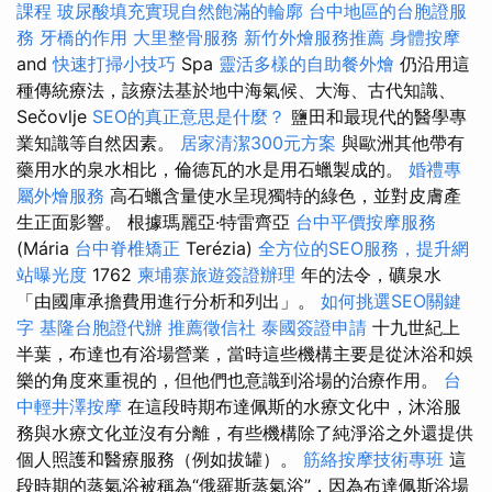
課程
玻尿酸填充實現自然飽滿的輪廓
台中地區的台胞證服
務
牙橋的作用
大里整骨服務
新竹外燴服務推薦
身體按摩
and
快速打掃小技巧
Spa
靈活多樣的自助餐外燴
仍沿用這
種傳統療法，該療法基於地中海氣候、大海、古代知識、
Sečovlje
SEO的真正意思是什麼？
鹽田和最現代的醫學專
業知識等自然因素。
居家清潔300元方案
與歐洲其他帶有
藥用水的泉水相比，倫德瓦的水是用石蠟製成的。
婚禮專
屬外燴服務
高石蠟含量使水呈現獨特的綠色，並對皮膚產
生正面影響。 根據瑪麗亞·特雷齊亞
台中平價按摩服務
(Mária
台中脊椎矯正
Terézia)
全方位的SEO服務，提升網
站曝光度
1762
柬埔寨旅遊簽證辦理
年的法令，礦泉水
「由國庫承擔費用進行分析和列出」。
如何挑選SEO關鍵
字
基隆台胞證代辦
推薦徵信社
泰國簽證申請
十九世紀上
半葉，布達也有浴場營業，當時這些機構主要是從沐浴和娛
樂的角度來重視的，但他們也意識到浴場的治療作用。
台
中輕井澤按摩
在這段時期布達佩斯的水療文化中，沐浴服
務與水療文化並沒有分離，有些機構除了純淨浴之外還提供
個人照護和醫療服務（例如拔罐）。
筋絡按摩技術專班
這
段時期的蒸氣浴被稱為“俄羅斯蒸氣浴”，因為布達佩斯浴場