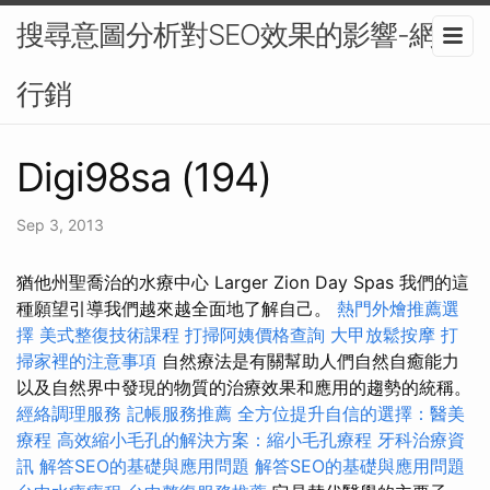
搜尋意圖分析對SEO效果的影響-網路
行銷
Digi98sa (194)
Sep 3, 2013
猶他州聖喬治的水療中心 Larger Zion Day Spas 我們的這
種願望引導我們越來越全面地了解自己。
熱門外燴推薦選
擇
美式整復技術課程
打掃阿姨價格查詢
大甲放鬆按摩
打
掃家裡的注意事項
自然療法是有關幫助人們自然自癒能力
以及自然界中發現的物質的治療效果和應用的趨勢的統稱。
經絡調理服務
記帳服務推薦
全方位提升自信的選擇：醫美
療程
高效縮小毛孔的解決方案：縮小毛孔療程
牙科治療資
訊
解答SEO的基礎與應用問題
解答SEO的基礎與應用問題