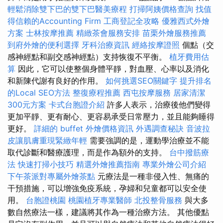
輕鬆消除雙下巴的雙下巴醫美療程
打掃阿姨價格查詢
找值
得信賴的Accounting Firm
工商登記全攻略
優雅西式外燴
方案
士林按摩推薦
精緻茶會服務安排
苗栗外燴服務推薦
到府外燴的便利選擇
牙科治療資訊
經絡按摩證照
個點（交
感神經點和副交感神經點）支持恢復不平衡。
植牙費用估
算
因此，它可以使整個身體平靜，對血壓、心率以及消化
和新陳代謝有良好的作用。
如何挑選SEO關鍵字
提升排名
的Local SEO方法
整復療程推薦
西屯按摩服務
居家清潔
300元方案
卡式台胞證介紹
許多人表示，治療後他們變得
更加平靜、更有耐心、更容易承受日常壓力，並且能夠睡得
更好。
詳細的 buffet 外燴價格資訊
外遇調查秘訣
音波拉
皮讓肌膚重現緊緻年輕
需要強調的是，運動學治療並不能
取代診斷和醫療護理，而是作為額外的支持。
台中撥筋療
法
快速打掃小技巧
精選外燴推薦指南
專業外燴公司介紹
下午茶派對專屬外燴茶點
元療法是一種非侵入性、無痛的
干預措施，可以增強免疫系統，孕婦和兒童都可以安全使
用。
台胞證桃園
桃園植牙專業醫師
北投整骨服務
與大多
數自然療法一樣，建議將其作為一種治療方法。 其他優點