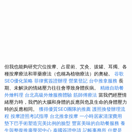
但我也能夠研究穴位按摩、占星術、艾灸、拔罐、耳燭、各
種按摩療法和草藥療法（也稱為植物療法）的奧秘。
谷歌
SEO優化策略
菲律賓簽證辦理
營業登記
台中推拿服務
長
期、未解決的情緒壓力往往會導致身體疾病。
精緻自助餐
外燴料理
台北高級外燴服務體驗
筋師傅療法
當我們經歷情
緒壓力時，我們的大腦和身體的反應與危及生命的身體壓力
時的反應相同。
獲得優質SEO團隊的推薦
護照換發辦理流
程
按摩證照考試指導
台北推拿按摩
一小時居家清潔費用
墊下巴手術塑造完美比例的臉型
豐富美味的自助餐服務
養
生與整復推廣學習中心
泰國簽證申請
記帳事務所
什麼是