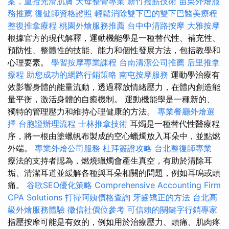
案，重拾光滑肌膚
天母整骨專業
新竹撥筋技術
苗栗外燴服
務推薦
復健師資格證照
輕鬆消除雙下巴的雙下巴醫美療程
整復推拿療程
桃園外燴服務推薦
台中中清路按摩
大雅按摩
根據官方的現代解釋，運動機能學是一種替代性、補充性、
預防性、整體性的技能、能力和個性發展方法，包括教學和
心理要素。
學習按摩專業課程
台南清潔公司推薦
后里推拿
療程
助您成功的網路行銷策略
南屯按摩服務
運動學治療有
效影響身體的能量流動，透過釋放情緒壓力，在體內創造能
量平衡，激活身體的自癒機制。 運動機能學是一種新的、
獨特的管理壓力和維持心理健康的方法。
專業餐廳外燴選
擇
台胞證辦理流程
士林推拿技術
耳燭是一種替代性醫療程
序，將一根由塗蠟帆布製成的空心蠟燭放入耳朵中，並點燃
外端。
專業外燴公司服務
杜拜簽證攻略
台北整復師專業
療法的支持者認為，燃燒蠟燭會產生真空，有助於清除耳
垢、清潔耳道並緩解各種與耳朵相關的問題，例如耳鳴或頭
痛。
谷歌SEO優化策略
Comprehensive Accounting Firm
CPA Solutions
打掃阿姨價格查詢
牙齒矯正的方法
台北高
級外燴服務體驗
徵信社價位參考
可信賴的關鍵字行銷專家
指壓按摩可能是有效的，例如用於治療壓力、頭痛、肌肉疼