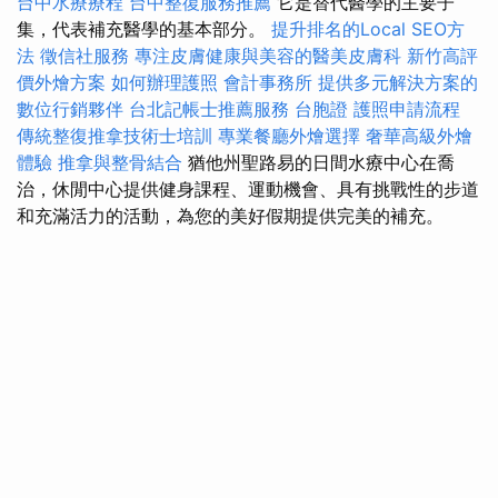
台中水療療程
台中整復服務推薦
它是替代醫學的主要子
集，代表補充醫學的基本部分。
提升排名的Local SEO方
法
徵信社服務
專注皮膚健康與美容的醫美皮膚科
新竹高評
價外燴方案
如何辦理護照
會計事務所
提供多元解決方案的
數位行銷夥伴
台北記帳士推薦服務
台胞證
護照申請流程
傳統整復推拿技術士培訓
專業餐廳外燴選擇
奢華高級外燴
體驗
推拿與整骨結合
猶他州聖路易的日間水療中心在喬
治，休閒中心提供健身課程、運動機會、具有挑戰性的步道
和充滿活力的活動，為您的美好假期提供完美的補充。