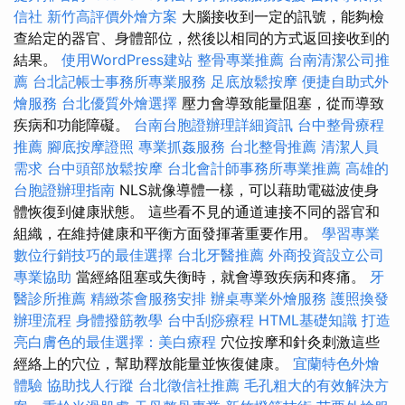
信社
新竹高評價外燴方案
大腦接收到一定的訊號，能夠檢
查給定的器官、身體部位，然後以相同的方式返回接收到的
結果。
使用WordPress建站
整骨專業推薦
台南清潔公司推
薦
台北記帳士事務所專業服務
足底放鬆按摩
便捷自助式外
燴服務
台北優質外燴選擇
壓力會導致能量阻塞，從而導致
疾病和功能障礙。
台南台胞證辦理詳細資訊
台中整骨療程
推薦
腳底按摩證照
專業抓姦服務
台北整骨推薦
清潔人員
需求
台中頭部放鬆按摩
台北會計師事務所專業推薦
高雄的
台胞證辦理指南
NLS就像導體一樣，可以藉助電磁波使身
體恢復到健康狀態。 這些看不見的通道連接不同的器官和
組織，在維持健康和平衡方面發揮著重要作用。
學習專業
數位行銷技巧的最佳選擇
台北牙醫推薦
外商投資設立公司
專業協助
當經絡阻塞或失衡時，就會導致疾病和疼痛。
牙
醫診所推薦
精緻茶會服務安排
辦桌專業外燴服務
護照換發
辦理流程
身體撥筋教學
台中刮痧療程
HTML基礎知識
打造
亮白膚色的最佳選擇：美白療程
穴位按摩和針灸刺激這些
經絡上的穴位，幫助釋放能量並恢復健康。
宜蘭特色外燴
體驗
協助找人行蹤
台北徵信社推薦
毛孔粗大的有效解決方