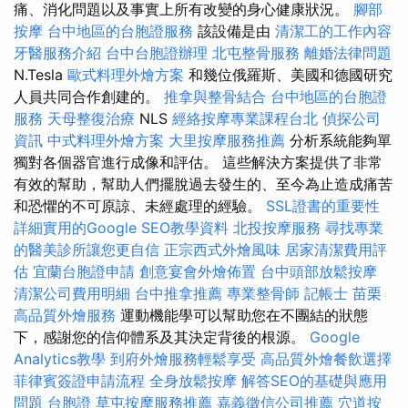
痛、消化問題以及事實上所有改變的身心健康狀況。
腳部
按摩
台中地區的台胞證服務
該設備是由
清潔工的工作內容
牙醫服務介紹
台中台胞證辦理
北屯整骨服務
離婚法律問題
N.Tesla
歐式料理外燴方案
和幾位俄羅斯、美國和德國研究
人員共同合作創建的。
推拿與整骨結合
台中地區的台胞證
服務
天母整復治療
NLS
經絡按摩專業課程台北
偵探公司
資訊
中式料理外燴方案
大里按摩服務推薦
分析系統能夠單
獨對各個器官進行成像和評估。 這些解決方案提供了非常
有效的幫助，幫助人們擺脫過去發生的、至今為止造成痛苦
和恐懼的不可原諒、未經處理的經驗。
SSL證書的重要性
詳細實用的Google SEO教學資料
北投按摩服務
尋找專業
的醫美診所讓您更自信
正宗西式外燴風味
居家清潔費用評
估
宜蘭台胞證申請
創意宴會外燴佈置
台中頭部放鬆按摩
清潔公司費用明細
台中推拿推薦
專業整骨師
記帳士
苗栗
高品質外燴服務
運動機能學可以幫助您在不團結的狀態
下，感謝您的信仰體系及其決定背後的根源。
Google
Analytics教學
到府外燴服務輕鬆享受
高品質外燴餐飲選擇
菲律賓簽證申請流程
全身放鬆按摩
解答SEO的基礎與應用
問題
台胞證
草屯按摩服務推薦
嘉義徵信公司推薦
穴道按