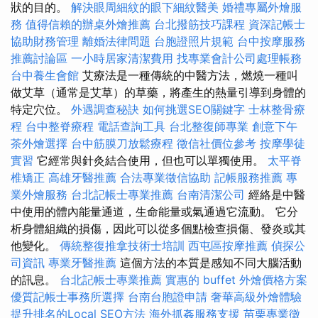
狀的目的。
解決眼周細紋的眼下細紋醫美
婚禮專屬外燴服
務
值得信賴的辦桌外燴推薦
台北撥筋技巧課程
資深記帳士
協助財務管理
離婚法律問題
台胞證照片規範
台中按摩服務
推薦討論區
一小時居家清潔費用
找專業會計公司處理帳務
台中養生會館
艾療法是一種傳統的中醫方法，燃燒一種叫
做艾草（通常是艾草）的草藥，將產生的熱量引導到身體的
特定穴位。
外遇調查秘訣
如何挑選SEO關鍵字
士林整骨療
程
台中整脊療程
電話查詢工具
台北整復師專業
創意下午
茶外燴選擇
台中筋膜刀放鬆療程
徵信社價位參考
按摩學徒
實習
它經常與針灸結合使用，但也可以單獨使用。
太平脊
椎矯正
高雄牙醫推薦
合法專業徵信協助
記帳服務推薦
專
業外燴服務
台北記帳士專業推薦
台南清潔公司
經絡是中醫
中使用的體內能量通道，生命能量或氣通過它流動。 它分
析身體組織的損傷，因此可以從多個點檢查損傷、發炎或其
他變化。
傳統整復推拿技術士培訓
西屯區按摩推薦
偵探公
司資訊
專業牙醫推薦
這個方法的本質是感知不同大腦活動
的訊息。
台北記帳士專業推薦
實惠的 buffet 外燴價格方案
優質記帳士事務所選擇
台南台胞證申請
奢華高級外燴體驗
提升排名的Local SEO方法
海外抓姦服務支援
苗栗專業徵