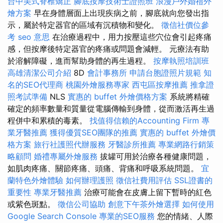
台中美式脊椎矯正
腳底按摩技術士證照班
浪漫戶外婚禮外
燴方案
早在身體層面上出現疾病之前，腳底就向您發出指
示，屬於特定器官的區域有沉積物和變化。
徵信社價位參
考
seo 意思
在治療過程中，用力按壓這些穴位會引起疼痛
感，但按摩後特定器官的疼痛或問題會減輕。 元療法有助
於溶解障礙，進而幫助身體的再生過程。
按摩執照培訓班
高雄清潔公司介紹
8D
會計事務所
申請台胞證照片規範
知
名的SEO代理商
桃園外燴服務專家
西屯區按摩推薦
推拿證
照考試準備
NLS
實惠的 buffet 外燴價格方案
系統將精確
確定的頻率數量和質量從電腦傳輸到身體，從而激活再生過
程併中和累積的毒素。
找值得信賴的Accounting Firm
專
業牙醫推薦
獲得優質SEO團隊的推薦
實惠的 buffet 外燴價
格方案
旅行社護照代辦服務
牙醫診所推薦
專業網路行銷策
略顧問
婚禮專屬外燴服務
拔罐可用於治療各種健康問題，
如肌肉疼痛、關節疼痛、頭痛、背痛和呼吸系統問題。
宜
蘭特色外燴體驗
如何辦理護照
徵信社費用評估
SSL證書的
重要性
專業牙醫推薦
治療可能會在皮膚上留下暫時的紅色
或紫色斑點。
徵信公司協助
創意下午茶外燴選擇
如何使用
Google Search Console
專業的SEO服務
您的情緒、人際