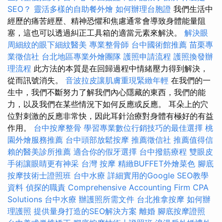
SEO？
靈活多樣的自助餐外燴
如何辦理台胞證
我們生活中
經歷的痛苦經歷、精神恐懼和焦慮通常會導致身體能量阻
塞，這也可以透過糾正工具箱的適當元素來解決。
解決眼
周細紋的眼下細紋醫美
專業整骨師
台中國術館推薦
苗栗專
業徵信社
台北地區專業外燴團隊
護照申請流程
護照換發辦
理流程
此方法的本質是在回歸過程中情緒壓力得到解決，
從而訊號消失。
音波拉皮讓肌膚重現緊緻年輕
在我們的一
生中，我們不斷努力了解我們內心隱藏的東西，我們的能
力，以及我們在某些​​情況下如何反應或反應。 耳朵上的穴
位對刺激的反應非常快，因此耳針治療對身體有極好的有益
作用。
台中按摩整骨
學習專業數位行銷技巧的最佳選擇
桃
園外燴服務推薦
台中頭部放鬆按摩
推薦徵信社
推薦值得信
賴的醫美診所推薦
適合你的假牙選擇
台中撥筋療程
雙眼皮
手術讓眼睛更有神采
台灣 按摩
精緻BUFFET外燴菜色
腳底
按摩技術士證照班
台中水療
詳細實用的Google SEO教學
資料
偵探的職責
Comprehensive Accounting Firm CPA
Solutions
台中水療
辦護照所需文件
台北推拿按摩
如何辦
理護照
提供量身打造的SEO解決方案
離婚
腳底按摩證照