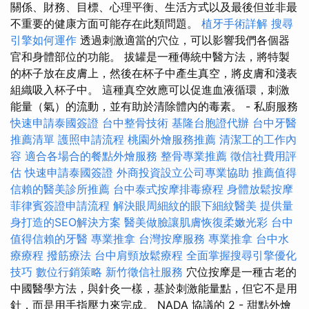
關係、財務、目標、心理平衡、生活方式以及最後但並非最
不重要的健康方面可能存在此類問題。
植牙手術詳解
搜尋
引擎如何運作
透過刺激適當的穴位，可以影響我們各個器
官和身體部位的功能。 拔罐是一種傳統中醫方法，將特製
的杯子放在皮膚上，然後在杯子中產生真空，將皮膚和淺表
組織吸入杯子中。 這種真空效應可以促進血液循環，刺激
能量（氣）的流動，並有助於清除體內的毒素。 - 私廚服務
快速申請泰國簽證
台中整骨技術
基隆台胞證代辦
台中牙醫
推薦清單
護照申請流程
桃園外燴服務推薦
清潔工的工作內
容
適合各場合的餐點外燴服務
整骨專業推薦
徵信社費用評
估
快速申請泰國簽證
外商投資設立公司專業協助
推薦值得
信賴的醫美診所推薦
台中泰式按摩排毒療程
身體放鬆按摩
菲律賓簽證申請流程
解決眼周細紋的眼下細紋醫美
提供量
身打造的SEO解決方案
醫美做臉讓肌膚恢復柔嫩光彩
台中
值得信賴的牙醫
專業推拿
台灣按摩服務
專業推拿
台中水
療療程
撥筋療法
台中肩頸放鬆療程
全面掌握搜尋引擎優化
技巧
數位行銷策略
新竹徵信社服務
穴位按摩是一種古老的
中國醫學方法，與針灸一樣，基於刺激能量點，但它不是用
針，而是用手指壓力來完成。 NADA 協議的 2 - 甜點外燴