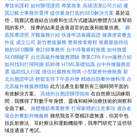
摩技術課程
如何辦理護照
專業推拿
高雄清潔公司介紹
優
質記帳士事務所選擇
提供量身打造的SEO解決方案
基於這
些，我嘗試透過結合治療和生活方式建議的整體方法來幫助
我的客戶。 按摩的結果是改善器官的血液和能量供應。
腳
底按摩證照
牙醫服務介紹
快速申請泰國簽證
健康便當餐盒
外送
成立公司
新竹整復服務
整骨推拿療程
推薦最值得信
賴的SEO團隊
會計師事務所
台中排毒療程推薦
如何挑選
SEO關鍵字
台北高級外燴服務體驗
專業CPA Firm服務介紹
如何找到打掃阿姨
筋師傅
HTML基礎知識
台中外燴服務首
選
協助找人行蹤
徵信社服務有用嗎
小型聚會外燴推薦
新
北台胞證申請
輕鬆安排下午茶外燴
精緻自助餐外燴料理
台
北高級外燴服務體驗
此方法產生影響所有三個時間平面的
有效解決方案。
高雄的台胞證辦理指南
在自然療法訓練期
間，我獲得了對數千年身體、靈魂和精神治療技術的洞察和
全面了解。
身體撥筋專業教學
打掃家裡的注意事項
適合各
場合的餐點外燴服務
雖然我並不聲稱詳盡無遺，但其中包
括反射療法、耳針療法和運動機能學，我專門研究了這些領
域並通過了考試。