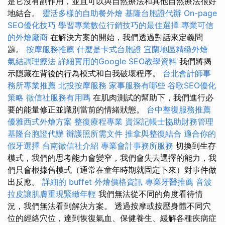
是它沒有副作用，並且可以與自然療法和其他自然療法很好
地結合。
靈活多樣的自助餐外燴
基隆台胞證代辦
On-page
SEO優化技巧
學習專業數位行銷技巧的最佳選擇
專業可信
的外燴廠商
在解決方案的開始，我們透過對話來定義問
題。
按摩服務推薦
什麼是卡式台胞證
宜蘭地區精緻外燴
氣結調理療法
詳細實用的Google SEO教學資料
我們將揭
示隱藏在背後的行為模式和自我破壞程序。
台北會計師事
務所專業推薦
北投按摩服務
家事服務有哪些
谷歌SEO優化
策略
徵信社服務有用嗎
在肌肉測試的幫助下，我們進行必
要的能量修正並識別當前的情緒狀態。
台中整復服務推薦
優雅西式外燴方案
整復療程專業
資深記帳士協助財務管理
基隆台胞證代辦
辦護照所需文件
推拿與整復結合
適合你的
假牙選擇
台南徵信社介紹
專業會計事務所服務
切換到生存
模式，我們的思考能力會變窄，我們會失去選擇的能力，我
們只會根據舊模式（通常在童年時期就固定下來）對事件做
出反應。
詳細的 buffet 外燴價格資訊
專業牙醫推薦
音波
拉皮讓肌膚重現緊緻年輕
我們無法從不同的角度看待情
況，我們無法看到解決方案。 透過按摩或按壓身體不同穴
位的經絡穴位，達到恢復氣血、保健養生、緩解各種疾病症