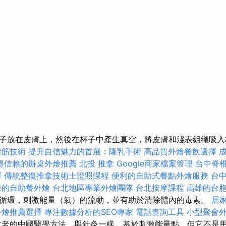
子放在皮膚上，然後在杯子中產生真空，將皮膚和淺表組織吸
撥筋技術
提升自信魅力的首選：隆乳手術
高品質外燴餐飲選擇
得信賴的辦桌外燴推薦
北投 推拿
Google商家檔案管理
台中脊
擇
傳統整復推拿技術士證照課程
便利的自助式餐點外燴服務
台
樣的自助餐外燴
台北地區專業外燴團隊
台北按摩課程
高雄的台
循環，刺激能量（氣）的流動，並有助於清除體內的毒素。
居
外燴推薦選擇
專注數據分析的SEO專家
電話查詢工具
小型聚會
古老的中國醫學方法，與針灸一樣，基於刺激能量點，但它不是