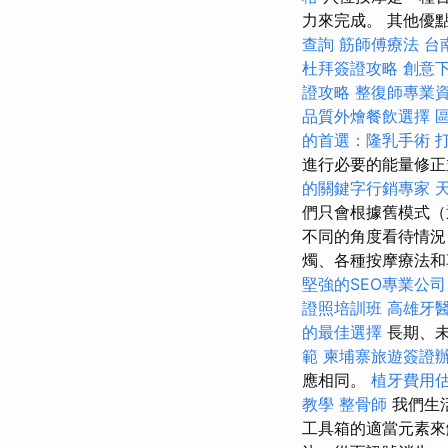
力來完成。 其他優
查詢
筋師傅療法
台
杜拜簽證攻略
創意
證攻略
整復師專業
品質外燴餐飲選擇
的首選：隆乳手術
進行必要的能量修
的關鍵字行銷專家
們只會根據舊模式（
不同的角度看待情況
燭、各種按摩療法和
堅強的SEO專業公司
證照培訓班
高雄牙
的最佳選擇
長期、未
範
柬埔寨旅遊簽證
應相同。
植牙費用
教學
整骨師
我們生
工具箱的適當元素