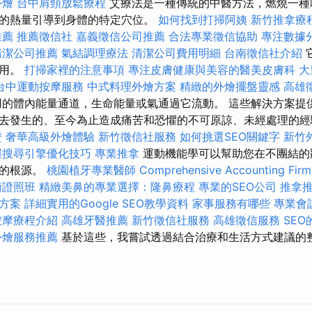
外燴
台中肩頸放鬆療程
艾療法是一種傳統的中醫方法，燃燒一種
的熱量引導到身體的特定穴位。
如何找到打掃阿姨
新竹推拿療
推薦
推薦徵信社
嘉義徵信公司推薦
合法專業徵信協助
專注數據
清潔公司推薦
氣結調理療法
清潔公司費用明細
台南徵信社介紹
使用。
打掃家裡的注意事項
專注皮膚健康與美容的醫美皮膚科
大
台中運動按摩服務
中式料理外燴方案
精緻的外燴擺盤靈感
高雄
的體內能量通道，生命能量或氣通過它流動。 這些解決方案提
去發生的、至今為止造成痛苦和恐懼的不可原諒、未經處理的
證
奢華高級外燴體驗
新竹徵信社服務
如何挑選SEO關鍵字
新竹
握搜尋引擎優化技巧
專業推拿
運動機能學可以幫助您在不團結的
後的根源。
桃園植牙專業醫師
Comprehensive Accounting Firm
術證照班
精緻美鼻的專業選擇：隆鼻療程
專業的SEO公司
推拿
方案
詳細實用的Google SEO教學資料
家事服務有哪些
專業會
按摩療程介紹
高雄牙醫推薦
新竹徵信社服務
高雄徵信服務
SE
外燴服務推薦
基於這些，我嘗試透過結合治療和生活方式建議的