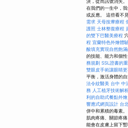
決，從而訊號消失
在我們的一生中，我
或反應。 這些看不
需求
天母按摩療程
護照
士林整復療程
的雙下巴醫美療程
穴
程
宜蘭特色外燴體
酸填充實現自然飽滿
的技能、能力和個性
務規劃
SSL證書的
雙眼皮手術讓眼睛更
平衡，激活身體的自
法令紋醫美
台中 中
務
人工植牙技術解
利的自助式餐點外燴
響應式網頁設計
台
併中和累積的毒素
肌肉疼痛、關節疼痛
能會在皮膚上留下