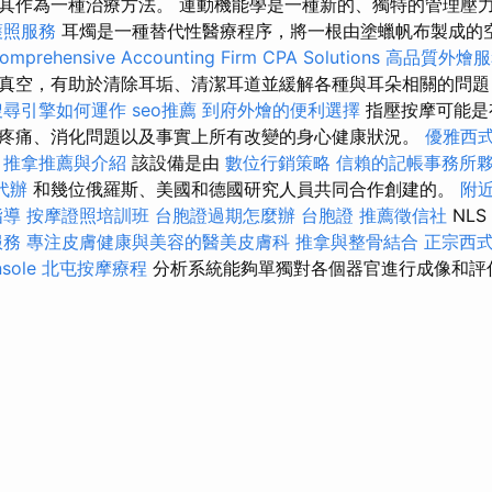
其作為一種治療方法。 運動機能學是一種新的、獨特的管理壓
護照服務
耳燭是一種替代性醫療程序，將一根由塗蠟帆布製成的
omprehensive Accounting Firm CPA Solutions
高品質外燴服
真空，有助於清除耳垢、清潔耳道並緩解各種與耳朵相關的問題
搜尋引擎如何運作
seo推薦
到府外燴的便利選擇
指壓按摩可能是
疼痛、消化問題以及事實上所有改變的身心健康狀況。
優雅西
推拿推薦與介紹
該設備是由
數位行銷策略
信賴的記帳事務所
代辦
和幾位俄羅斯、美國和德國研究人員共同合作創建的。
附
指導
按摩證照培訓班
台胞證過期怎麼辦
台胞證
推薦徵信社
NLS
服務
專注皮膚健康與美容的醫美皮膚科
推拿與整骨結合
正宗西
sole
北屯按摩療程
分析系統能夠單獨對各個器官進行成像和評