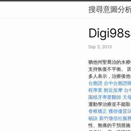
搜尋意圖分析
Digi98s
Sep 3, 2013
猶他州聖喬治的水療中心 
支持恢復不平衡。 
多人表示，治療後他
台胞證
台中台胞證
程專業
附近按摩
台
園植牙專業醫師
天
運動學治療並不能取
脊椎矯正
獲得優質S
秘訣
新竹徵信社服
性、無痛的干預措施