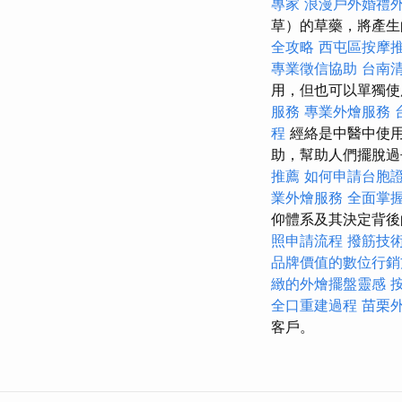
專家
浪漫戶外婚禮
草）的草藥，將產生
全攻略
西屯區按摩
專業徵信協助
台南
用，但也可以單獨
服務
專業外燴服務
程
經絡是中醫中使用
助，幫助人們擺脫過
推薦
如何申請台胞
業外燴服務
全面掌
仰體系及其決定背
照申請流程
撥筋技
品牌價值的數位行銷
緻的外燴擺盤靈感
全口重建過程
苗栗
客戶。