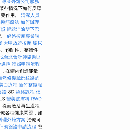
務
專業外燴公司服務
些​​情況下如何反應
重要作用。
清潔人員
林撥筋療法
如何辦理
護照
輕鬆消除雙下巴
康。
經絡按摩專業課
擇
大甲放鬆按摩
玻尿
性、預防性、整體性
找台北會計師協助財
餐選擇
護照申請流程
力，在體內創造能量
自然修復臉部紋路的
美白療程
新竹整復服
簽證
8D
經絡課程
便
LS
醫美皮膚科
RWD
，從而激活再生過程
療各種健康問題，如
料理外燴方案
治療可
律賓簽證申請流程
您