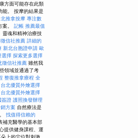
康方面可能存在此類
能。 按摩的結果是
台北推拿按摩
專注數
方案。
記帳
推薦最值
、靈魂和精神治療技
蘭徵信社推薦
詳細的
療
新北台胞證申請
歐
餐選擇
探索更多選擇
北徵信社推薦
雖然我
些領域並通過了考
程
整復推拿療程
全
台北優質外燴選擇
台北優質外燴選擇
國簽證
護照換發辦理
行銷方案
自然療法是
稱。
找值得信賴的
表補充醫學的基本部
心提供健身課程、運
耳朵上的穴位對刺激