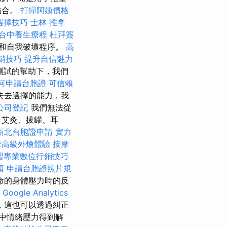
結合。
打掃阿姨價格
選擇技巧
士林 推拿
台中養生療程
杜拜簽
式和自我破壞程序。
高
銷技巧
提升自信魅力
測試的幫助下，我們
何申請台胞證
可信賴
失去選擇的能力，我
公司登記
我們無法從
、艾灸、拔罐、耳
新北台胞證申請
實力
華高級外燴體驗
按摩
習專業數位行銷技巧
項
申請台胞證照片規
命的身體壓力時的反
理
Google Analytics
，這也可以透過糾正
中情緒壓力得到解