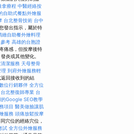
推拿療程
中醫經絡按
的自助式餐點外燴服
摩
台北整骨技術
台中
您發出指示，屬於特
精緻自助餐外燴料理
位參考
高雄的台胞證
疼痛感，但按摩後特
、發炎或其他變化。
家清潔服務
天母整骨
管理
到府外燴服務輕
式返回接收到的結
數位行銷夥伴
全方位
台北整復師專業
台
Google SEO教學
務項目
醫美做臉讓肌
燴服務
頭痛放鬆按摩
不同穴位的經絡穴位，
考試
全方位外燴服務