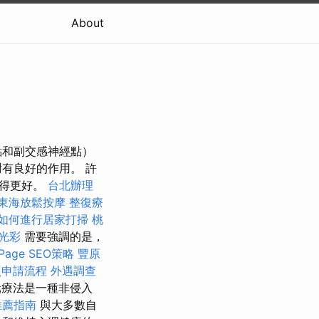
About
神經點和副交感神經點）
有良好的作用。 許
睡得更好。
台北辦理
東海放鬆按摩
整復療
如何進行居家打掃
桃
光彩
需要強調的是，
age SEO策略
豐原
照申請流程
外遇調查
療法是一種非侵入
推薦指南
與大多數自