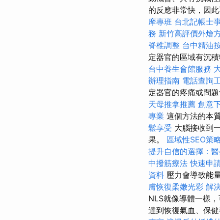
的反應非常快，因此
摩專班
台北記帳士
務
新竹高評價外燴
脊椎調整
台中精油
定器官的區域有沉
台中養生會館服務
辦理指南
電話查詢
定器官的疼痛或問題
天母推拿推薦
創意
專業
這個方法的本
鬆享受
大腦接收到一
果。
區域性SEO策
提升自信的選擇：醫
中撥筋療法
快速申
資料
壓力會導致能
膚恢復柔嫩光彩
解
NLS就像導體一樣
達到恢復氣血、保健