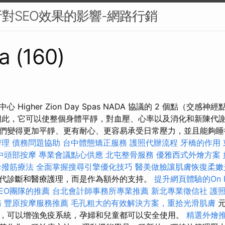
對SEO效果的影響-網路行銷
a (160)
Higher Zion Day Spas NADA 協議的 2 個點（交感
因此，它可以使整個身體平靜，對血壓、心率以及消化和新陳代謝
們變得更加平靜、更有耐心、更容易承受日常壓力，並且能夠
辦理
債務問題協助
台中體態矯正服務
護照代辦流程
牙橋的作用
中頭部按摩
專業會議點心供應
北屯整骨服務
優雅西式外燴方案
母撥筋療法
全面掌握搜尋引擎優化技巧
醫美做臉讓肌膚恢復柔嫩
代診斷和醫療護理，而是作為額外的支持。
提升網頁體驗的On P
EO團隊的推薦
台北會計師事務所專業推薦
新北專業徵信社
護
務
豐原按摩服務推薦
毛孔粗大的有效解決方案，重拾光滑肌膚
元
，可以增強免疫系統，孕婦和兒童都可以安全使用。
精選外燴