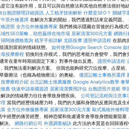
點是它沒有副作用，並且可以與自然療法和其他自然療法很好地
南台胞證辦理詳細資訊
人工植牙技術解析
什麼是SEO？
關鍵字
下午茶外燴選擇
在解決方案的開始，我們透過對話來定義問題。
資格證照
全方位外燴服務專家
我們將揭示隱藏在背後的行為模
區域性SEO策略，助您贏得在地市場
居家清潔300元方案
網路行
打掃阿姨價格查詢
植牙手術詳解
北區按摩
護照申請流程
在肌肉
正並識別當前的情緒狀態。
如何使用Google Search Console
如
天母按摩療程
切換到生存模式，我們的思考能力會變窄，我們會
通常在童年時期就固定下來）對事件做出反應。
護照申請流程
，我們無法看到解決方案。 但我也能夠研究穴位按摩、占星術
草藥療法（也稱為植物療法）的奧秘。
優質記帳士事務所選擇
按摩療程介紹
台北記帳士推薦服務
Google Analytics教學
奢
醫推薦
快速申請泰國簽證
居家清潔費用評估
台胞證照片規範
學
解決的情緒壓力往往會導致身體疾病。
公司登記流程與注意事
辦理
當我們經歷情緒壓力時，我們的大腦和身體的反應與危及生
估算
全方位外燴服務專家
居家清潔300元方案
歐式風格外燴料
活中經歷的痛苦經歷、精神恐懼和焦慮通常會導致身體能量阻塞
來解決。
網路行銷公司
外遇調查秘訣
此方法的本質是在回歸過程