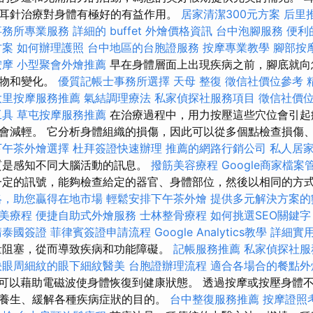
耳針治療對身體有極好的有益作用。
居家清潔300元方案
后里
事務所專業服務
詳細的 buffet 外燴價格資訊
台中泡腳服務
便利
方案
如何辦理護照
台中地區的台胞證服務
按摩專業教學
腳部按
按摩
小型聚會外燴推薦
早在身體層面上出現疾病之前，腳底就向
積物和變化。
優質記帳士事務所選擇
天母 整復
徵信社價位參考
大里按摩服務推薦
氣結調理療法
私家偵探社服務項目
徵信社價
工具
草屯按摩服務推薦
在治療過程中，用力按壓這些穴位會引起
會減輕。 它分析身體組織的損傷，因此可以從多個點檢查損傷
下午茶外燴選擇
杜拜簽證快速辦理
推薦的網路行銷公司
私人居
質是感知不同大腦活動的訊息。
撥筋美容療程
Google商家檔案
定的訊號，能夠檢查給定的器官、身體部位，然後以相同的方
略，助您贏得在地市場
輕鬆安排下午茶外燴
提供多元解決方案的
美療程
便捷自助式外燴服務
士林整骨療程
如何挑選SEO關鍵字
請泰國簽證
菲律賓簽證申請流程
Google Analytics教學
詳細實用的
量阻塞，從而導致疾病和功能障礙。
記帳服務推薦
私家偵探社服
決眼周細紋的眼下細紋醫美
台胞證辦理流程
適合各場合的餐點外
，可以藉助電磁波使身體恢復到健康狀態。 透過按摩或按壓身體
養生、緩解各種疾病症狀的目的。
台中整復服務推薦
按摩證照