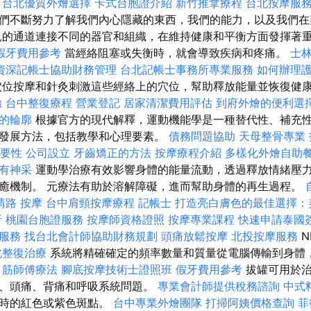
。
台北優質外燴選擇
卡式台胞證介紹
新竹推拿療程
台北按摩服
們不斷努力了解我們內心隱藏的東西，我們的能力，以及我們在某
見的通道連接不同的器官和組織，在維持健康和平衡方面發揮著
假牙費用參考
當經絡阻塞或失衡時，就會導致疾病和疼痛。
士
資深記帳士協助財務管理
台北記帳士事務所專業服務
如何辦理
位按摩和針灸刺激這些經絡上的穴位，幫助釋放能量並恢復健
驗
台中整復療程
營業登記
居家清潔費用評估
到府外燴的便利選
的輪廓
根據官方的現代解釋，運動機能學是一種替代性、補充
發展方法，包括教學和心理要素。
債務問題協助
天母整骨專業
重要性
公司設立
牙齒矯正的方法
按摩療程介紹
多樣化外燴自助
有神采
運動學治療有效影響身體的能量流動，透過釋放情緒壓
癒機制。 元療法有助於溶解障礙，進而幫助身體的再生過程。
清路 按摩
台中肩頸按摩療程
記帳士
打造亮白膚色的最佳選擇：
析
桃園台胞證服務
按摩師資格證照
按摩專業課程
快速申請泰國
服務
找台北會計師協助財務規劃
頭痛放鬆按摩
北投按摩服務
N
北整復治療
系統將精確確定的頻率數量和質量從電腦傳輸到身體
。
筋師傅療法
腳底按摩技術士證照班
假牙費用參考
拔罐可用於治
、頭痛、背痛和呼吸系統問題。
專業會計師提供稅務諮詢
中式
暫時的紅色或紫色斑點。
台中專業外燴團隊
打掃阿姨價格查詢
菲