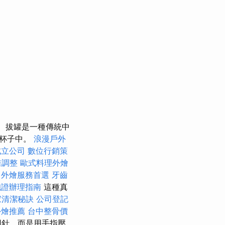
拔罐是一種傳統中
入杯子中。
浪漫戶外
成立公司
數位行銷策
椎調整
歐式料理外燴
中外燴服務首選
牙齒
胞證辦理指南
這種真
家清潔秘訣
公司登記
外燴推薦
台中整骨價
用針，而是用手指壓