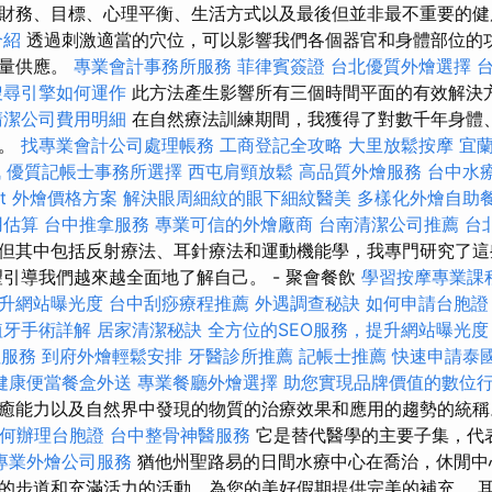
財務、目標、心理平衡、生活方式以及最後但並非最不重要的健
介紹
透過刺激適當的穴位，可以影響我們各個器官和身體部位的功
能量供應。
專業會計事務所服務
菲律賓簽證
台北優質外燴選擇
搜尋引擎如何運作
此方法產生影響所有三個時間平面的有效解決
清潔公司費用明細
在自然療法訓練期間，我獲得了對數千年身體
解。
找專業會計公司處理帳務
工商登記全攻略
大里放鬆按摩
宜
訊
優質記帳士事務所選擇
西屯肩頸放鬆
高品質外燴服務
台中水
fet 外燴價格方案
解決眼周細紋的眼下細紋醫美
多樣化外燴自助
用估算
台中推拿服務
專業可信的外燴廠商
台南清潔公司推薦
台
但其中包括反射療法、耳針療法和運動機能學，我專門研究了這
望引導我們越來越全面地了解自己。 - 聚會餐飲
學習按摩專業課
提升網站曝光度
台中刮痧療程推薦
外遇調查秘訣
如何申請台胞證
植牙手術詳解
居家清潔秘訣
全方位的SEO服務，提升網站曝光度
社服務
到府外燴輕鬆安排
牙醫診所推薦
記帳士推薦
快速申請泰
健康便當餐盒外送
專業餐廳外燴選擇
助您實現品牌價值的數位
癒能力以及自然界中發現的物質的治療效果和應用的趨勢的統
何辦理台胞證
台中整骨神醫服務
它是替代醫學的主要子集，代
專業外燴公司服務
猶他州聖路易的日間水療中心在喬治，休閒中
的步道和充滿活力的活動，為您的美好假期提供完美的補充。 