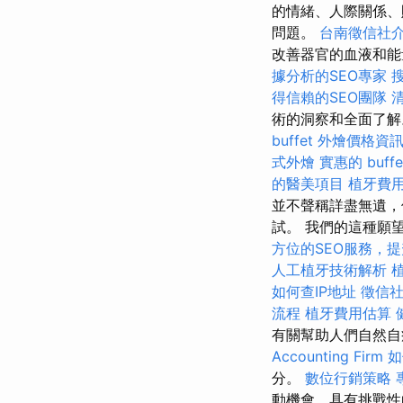
的情緒、人際關係、
問題。
台南徵信社
改善器官的血液和
據分析的SEO專家
得信賴的SEO團隊
術的洞察和全面了
buffet 外燴價格資
式外燴
實惠的 buf
的醫美項目
植牙費
並不聲稱詳盡無遺，
試。 我們的這種願
方位的SEO服務，
人工植牙技術解析
如何查IP地址
徵信
流程
植牙費用估算
有關幫助人們自然自
Accounting Firm
如
分。
數位行銷策略
動機會、具有挑戰性