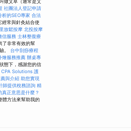
叫做艾草（通常是艾
程
社團法人登記申請
分析的SEO專家
合法
它經常與針灸結合使
里放鬆按摩
北投按摩
徵信服務
士林整復療
供了非常有效的幫
經驗。
台中刮痧療程
外燴服務推薦
辦桌專
狀態下，感謝您的信
 CPA Solutions
護
推薦與介紹
助您實現
計師提供稅務諮詢
精
O的真正意思是什麼？
整體方法來幫助我的