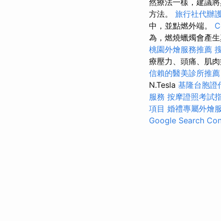
然療法一樣，建議將
方法。
旅行社代辦
中，並點燃外端。
C
為，燃燒蠟燭會產生
桃園外燴服務推薦
療壓力、頭痛、肌肉
信賴的醫美診所推薦
N.Tesla
基隆台胞證
服務
按摩證照考試
項目
婚禮專屬外燴
Google Search Con