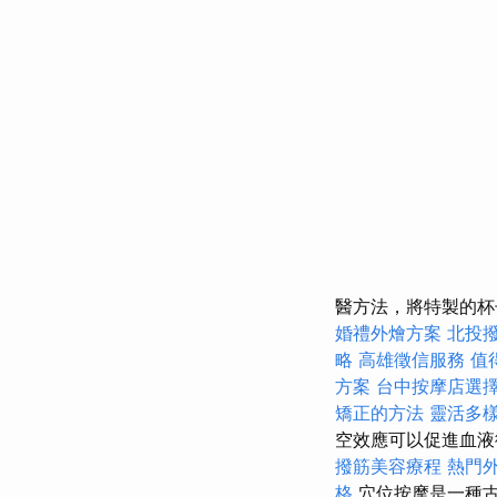
醫方法，將特製的杯
婚禮外燴方案
北投
略
高雄徵信服務
值
方案
台中按摩店選
矯正的方法
靈活多
空效應可以促進血液
撥筋美容療程
熱門
格
穴位按摩是一種