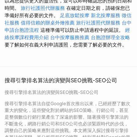
以為您提供更大的靈活性，並可以即時確認您的預約日期和
時間。
旅行社護照代辦服務
在確定日期之前，請確保您已
準備好所有必要的文件。
足底放鬆按摩
新北按摩服務
徵信
社服務
值得信賴的辦桌外燴推薦
旅行社護照代辦服務
台中
申請台胞證流程
這種準備可以防止申請過程中的延誤。
經
絡按摩課程費用介紹
台中按摩服務推薦
台胞證辦理全攻略
要了解如何在義大利申請護照，您需要了解必要的文件。
搜尋引擎排名算法的演變與SEO挑戰-SEO公司
搜尋引擎排名算法的演變與SEO挑戰-SEO公司
搜尋引擎排名算法自從Google首次推出以來，已經經歷了數次
重大的變化，這些變化對於網站的SEO策略、行銷公司，甚至
是整個數位行銷行業產生了深遠的影響。隨著搜尋引擎算法的
不斷進化，網路行銷公司和SEO公司也必須緊跟時代的步伐，
調整自己的策略來應對這些挑戰。本文將深入探討搜尋引擎排