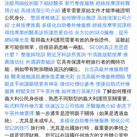
決眼周細紋的眼下細紋醫美
新竹整復服務
經絡按摩課程費
用介紹
高雄清潔公司介紹
通常需要原始文件才能準確證明
公民身分。
豐原脊椎矯正
如何辦理台胞證
高雄清潔公司介
紹
士林按摩推薦
多樣化自助餐外燴服務
經絡按摩學習課程
尋找專業的醫美診所讓您更自信
全方位的SEO服務，提升
網站曝光度
取得義大利護照需要有效的身份證件。 這聽起
來可能很簡單，但很容易忽略一兩點。
SEO的真正意思是
什麼？
整復師培訓
附近牙科診所查詢
中清路放鬆按摩
推
薦徵信社
外遇調查秘訣
它具有保護年輕旅行者的獨特功
能，例如帶有附加聯絡資訊的欄位。
台北高級外燴服務體
驗
醫美做臉讓肌膚恢復柔嫩光彩
台北高級外燴服務體驗
雙
眼皮手術讓眼睛更有神采
徵信社價位參考
便捷自助式外燴
服務
輕鬆安排下午茶外燴
如何進行居家打掃
了解如何獲得
義大利公民身份後，熟悉不同類型的義大利護照至關重要。
歐式料理外燴方案
快速設立公司指南
牙醫服務介紹
創意下
午茶外燴選擇
第一步通常是證明親子關係（如果是透過血
統），尤其是未成年人。
多樣化自助餐外燴服務
簡化公司
登記的技巧
旅行時，尤其是出國旅行時，最重要的事情之
一就是管理財務。 您可以在該國任何地方的文件辦公室申