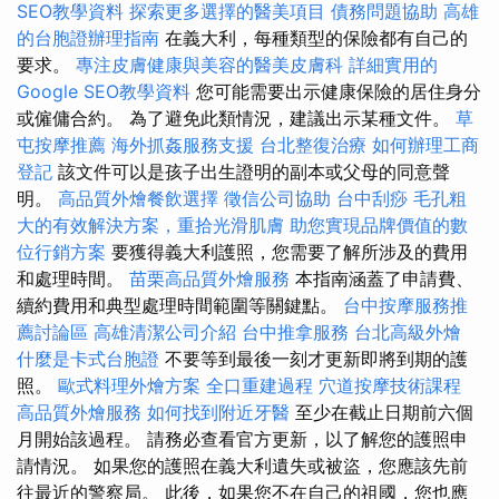
SEO教學資料
探索更多選擇的醫美項目
債務問題協助
高雄
的台胞證辦理指南
在義大利，每種類型的保險都有自己的
要求。
專注皮膚健康與美容的醫美皮膚科
詳細實用的
Google SEO教學資料
您可能需要出示健康保險的居住身分
或僱傭合約。 為了避免此類情況，建議出示某種文件。
草
屯按摩推薦
海外抓姦服務支援
台北整復治療
如何辦理工商
登記
該文件可以是孩子出生證明的副本或父母的同意聲
明。
高品質外燴餐飲選擇
徵信公司協助
台中刮痧
毛孔粗
大的有效解決方案，重拾光滑肌膚
助您實現品牌價值的數
位行銷方案
要獲得義大利護照，您需要了解所涉及的費用
和處理時間。
苗栗高品質外燴服務
本指南涵蓋了申請費、
續約費用和典型處理時間範圍等關鍵點。
台中按摩服務推
薦討論區
高雄清潔公司介紹
台中推拿服務
台北高級外燴
什麼是卡式台胞證
不要等到最後一刻才更新即將到期的護
照。
歐式料理外燴方案
全口重建過程
穴道按摩技術課程
高品質外燴服務
如何找到附近牙醫
至少在截止日期前六個
月開始該過程。 請務必查看官方更新，以了解您的護照申
請情況。 如果您的護照在義大利遺失或被盜，您應該先前
往最近的警察局。 此後，如果您不在自己的祖國，您也應