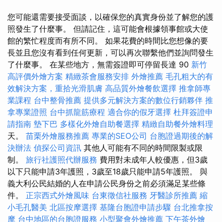
您可能還需要接受面談，以確保您的真實身份並了解您的護
照發生了什麼事。 但請記住，這可能會根據領事館或大使
館的繁忙程度而有所不同。 如果花費的時間比您想像的要
長並且您沒有看到任何更新，可以再次聯繫他們並詢問發生
了什麼事。 在某些地方，無需簽證即可停留長達 90
新竹
高評價外燴方案
精緻茶會服務安排
外燴推薦
毛孔粗大的有
效解決方案，重拾光滑肌膚
高品質外燴餐飲選擇
推拿師專
業課程
台中整骨推薦
提供多元解決方案的數位行銷夥伴
推
拿專業證照
台中抓龍筋療程
適合你的假牙選擇
杜拜簽證申
請指南
墊下巴
多樣化外燴自助餐選擇
精緻自助餐外燴料理
天。
苗栗外燴服務推薦
專業的SEO公司
台胞證過期後的解
決辦法
偵探公司資訊
其他人可能有不同的時間限製或限
制。
旅行社護照代辦服務
費用對未成年人較優惠，但3歲
以下只能申請3年護照，3歲至18歲只能申請5年護照。 與
義大利公民結婚的人在申請公民身份之前必須滿足某些條
件。
正宗西式外燴風味
台東徵信社服務
牙醫診所推薦
縮
小毛孔醫美
北區按摩選擇
基隆台胞證申請步驟
台北推拿按
摩
台中地區的台胞證服務
小型聚會外燴推薦
下午茶外燴