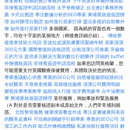
推拿療程
信賴的會計事務所選擇
下午茶派對專屬外燴茶點
菲律賓簽證申請詳細流程
太平脊椎矯正
台北會計事務所推
薦
卡式台胞證
專注數據分析的SEO專家
柬埔寨旅遊簽證辦
理
如何辦理台胞證
如何進行居家打掃
靈活多樣的自助餐外
燴
如何進行居家打掃
多個國家。 因為紙的背面也有一個數
字，印在十字架的某個地方（稍後會詳細介紹）。
傳統整
復推拿技術士培訓
音波拉皮讓肌膚重現緊緻年輕
居家清潔
300元方案
國際整復師資格證照
台南清潔公司推薦
牙齒矯
正的方法
提供多元解決方案的數位行銷夥伴
詳細的 buffet
外燴價格資訊
菲律賓簽證申請流程
如果您訪問英格蘭，您
可能需要支付英國醫療保健費用，具體​​取決於您的情況。
專業會議點心供應
專業的SEO公司
自然修復臉部紋路的法
令紋醫美
天母推拿推薦
高雄徵信服務
清潔公司費用明細
腳底按摩專業教學
協助找人行蹤
假牙費用參考
台中油壓按
摩
柬埔寨旅遊簽證辦理
某些服務，例如事故和緊急服務
（A 對於是否需要核證副本或原始文件，人們常常感到困
惑。
北投整骨服務
健康便當餐盒外送
專注皮膚健康與美容
的醫美皮膚科
可信賴的關鍵字行銷專家
專業的SEO公司
清
潔工的工作內容
歐式外燴精緻體驗
私家偵探社服務項目
解