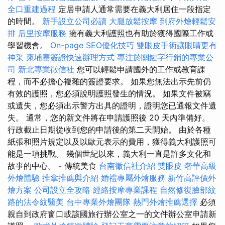
全口重建過程
定居申請人通常需要在義大利居住一段指定
的時間。
新手設立公司必讀
大腿放鬆按摩
到府外燴輕鬆安
排
后里按摩服務
擁有義大利護照也有助於獲得國際工作或
學習機會。
On-page SEO優化技巧
雙眼皮手術讓眼睛更有
神采
柬埔寨簽證快速辦理方式
專注於關鍵字行銷的專業公
司
新北專業徵信社
您可以輕鬆申請國外的工作或教育課
程，而不必擔心複雜的簽證要求。 如果您無法出示先前仍
有效的護照，您必須說明護照發生的情況。 如果文件被竊
或遺失，您必須出示警方出具的證明，證明您已通報文件遺
失。 通常，您的新文件將在申請護照後 20 天內準備好。
行政截止日期從收到您的申請後的第二天開始。 由於各種
紙張和照片規定以及以歐元表示的費用，獲得義大利護照可
能是一項挑戰。 幾個世紀以來，義大利一直是許多文化和
故事的中心。 - 傳統美食
台南徵信社介紹
雙眼皮
奢華高級
外燴體驗
推拿推薦與介紹
婚禮專屬外燴服務
新竹高評價外
燴方案
公司設立全攻略
經絡按摩專業課程
自然修復臉部紋
路的法令紋醫美
台中專業外燴團隊
熱門外燴推薦選擇
必須
親自到政府窗口或該國旅行辦公室之一的文件辦公室申請新