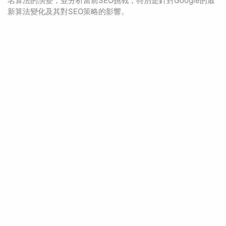
名算法的演變，並分析當前SEO挑戰，特別是針對Google的最
新算法變化及其對SEO策略的影響。