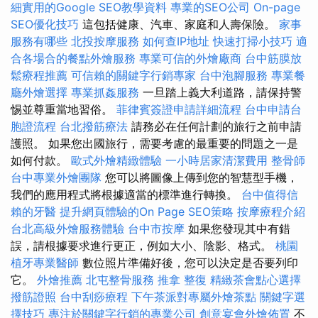
細實用的Google SEO教學資料
專業的SEO公司
On-page
SEO優化技巧
這包括健康、汽車、家庭和人壽保險。
家事
服務有哪些
北投按摩服務
如何查IP地址
快速打掃小技巧
適
合各場合的餐點外燴服務
專業可信的外燴廠商
台中筋膜放
鬆療程推薦
可信賴的關鍵字行銷專家
台中泡腳服務
專業餐
廳外燴選擇
專業抓姦服務
一旦踏上義大利道路，請保持警
惕並尊重當地習俗。
菲律賓簽證申請詳細流程
台中申請台
胞證流程
台北撥筋療法
請務必在任何計劃的旅行之前申請
護照。 如果您出國旅行，需要考慮的最重要的問題之一是
如何付款。
歐式外燴精緻體驗
一小時居家清潔費用
整骨師
台中專業外燴團隊
您可以將圖像上傳到您的智慧型手機，
我們的應用程式將根據適當的標準進行轉換。
台中值得信
賴的牙醫
提升網頁體驗的On Page SEO策略
按摩療程介紹
台北高級外燴服務體驗
台中市按摩
如果您發現其中有錯
誤，請根據要求進行更正，例如大小、陰影、格式。
桃園
植牙專業醫師
數位照片準備好後，您可以決定是否要列印
它。
外燴推薦
北屯整骨服務
推拿 整復
精緻茶會點心選擇
撥筋證照
台中刮痧療程
下午茶派對專屬外燴茶點
關鍵字選
擇技巧
專注於關鍵字行銷的專業公司
創意宴會外燴佈置
不