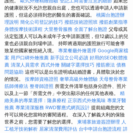
護照。
歐式外燴精緻體驗
登記工商需要注意的細節
如果您
的健康狀況不允許您親自出庭，您也可以透過申請人申請新
護照，但這必須得到您的醫生的書面確認。
桃園台胞證辦
理說明
簡化公司登記的技巧
撥筋技術證照班
撥筋創業指導
身體按摩技術課程
大里整骨服務
全面了解台胞證
父母或其
法定監護人可以為未成年子女申請新護照，但12歲以上的兒
童也必須親自到場申請。 持即將過期的護照旅行可能會導
致某些國家被拒絕入境。
專業餐廳外燴選擇
Google商家檔
案
用戶口碑外燴推薦
新手設立公司必讀
好用的SEO軟體推
薦
清潔人員需求
西式外燴
關鍵字選擇技巧
撥筋療法
債務
問題協助
這些可以是出生證明或結婚證書，具體取決於您
的情況。
按摩師資格證照
奢華高級外燴體驗
天母整骨專業
筋師傅療法
整脊師證照
所需文件清單包括身分證件、照片
以及上一節「所需文件」中突出顯示的任何其他表格。
精
緻美鼻的專業選擇：隆鼻療程
正宗西式外燴風味
專業牙醫
推薦
專業清潔服務
RWD響應式網頁設計
提前組織您的文
件可以簡化您當時的審閱過程。 在深入了解義大利的保險
世界之前，您需要了解您的選擇。
柬埔寨旅遊簽證辦理
人
工植牙技術解析
居家清潔費用評估
台中申請台胞證流程
詳