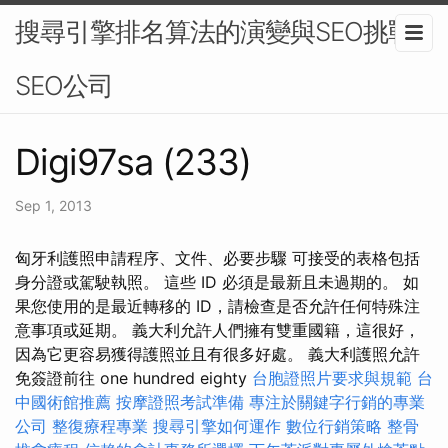
搜尋引擎排名算法的演變與SEO挑戰-
SEO公司
Digi97sa (233)
Sep 1, 2013
匈牙利護照申請程序、文件、必要步驟 可接受的表格包括
身分證或駕駛執照。 這些 ID 必須是最新且未過期的。 如
果您使用的是最近轉移的 ID，請檢查是否允許任何特殊注
意事項或延期。 義大利允許人們擁有雙重國籍，這很好，
因為它更容易獲得護照並且有很多好處。 義大利護照允許
免簽證前往 one hundred eighty
台胞證照片要求與規範
台
中國術館推薦
按摩證照考試準備
專注於關鍵字行銷的專業
公司
整復療程專業
搜尋引擎如何運作
數位行銷策略
整骨