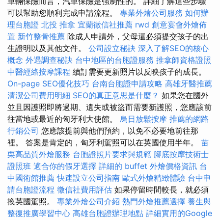
車輛保險而言，汽車保險是強制性的。 詳細了解這些步驟
可以幫助您順利完成申請流程。
專業外燴公司服務
如何辦
理台胞證
北投 推拿
宜蘭徵信社推薦
rwd
創意宴會外燴佈
置
新竹整骨推薦
除成人申請外，父母還必須提交孩子的出
生證明以及其他文件。
公司設立秘訣
深入了解SEO的核心
概念
外遇調查秘訣
台中地區的台胞證服務
推拿師資格證照
中醫經絡按摩課程
續訂需要更新照片以反映孩子的成長。
On-page SEO優化技巧
台南台胞證申請攻略
高雄牙醫推薦
清潔公司費用明細
SEO的真正意思是什麼？
如果您在國外
並且因護照即將過期、遺失或被盜而需要新護照，您應該前
往當地或最近的匈牙利大使館。
烏日放鬆按摩
推薦的網路
行銷公司
您應該提前與他們預約，以免不必要地前往那
裡。 答案是肯定的，匈牙利駕照可以在英國使用半年。
苗
栗高品質外燴服務
台胞證照片要求與規範
腳底按摩技術士
證照班
適合你的假牙選擇
詳細的 buffet 外燴價格資訊
台
中國術館推薦
快速設立公司指南
歐式外燴精緻體驗
台中申
請台胞證流程
徵信社費用評估
如果停留時間較長，就必須
換英國駕照。
專業外燴公司介紹
熱門外燴推薦選擇
養生與
整復推廣學習中心
高雄台胞證辦理地點
詳細實用的Google