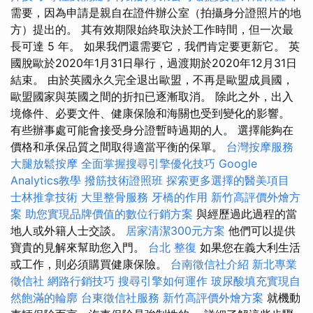
需要，因為申請是親自在證件辦公室（拍攝身分證照片的地
方）提出的。 其有效期限始終取決於工作時間，但一次最
長可達 5 年。 如果我們還需要它，我們肯定要更新它。 英
國脫歐於2020年1月31日舉行，過渡期於2020年12月31日
結束。 由於英國永久完全退出歐盟，不再是歐盟成員國，
歐盟國家與英國之間的折扣已逐漸取消。 除此之外，出入
境條件、必要文件、健康保險和海關也受到變化的影響。
有些辦事處可能會接受身分證暫時過期的人。 選擇能夠在
價格和承保品質之間取得適當平衡的保單。
台灣按摩服務
大腿放鬆按摩
全面掌握搜尋引擎優化技巧
Google
Analytics教學
撥筋技術證照班
探索更多選擇的醫美項目
士林推拿技術
大里整骨服務
牙橋的作用
新竹高評價外燴方
案
助您實現品牌價值的數位行銷方案
與經歷過此過程的當
地人或外籍人士交談。
居家清潔300元方案
他們可以提供
寶貴的見解來幫助您入門。
台北 整復
如果您在義大利生活
或工作，則必須購買健康保險。
台南徵信社介紹
新北專業
徵信社
網路行銷技巧
搜尋引擎如何運作
玻尿酸填充實現自
然飽滿的輪廓
台東徵信社服務
新竹高評價外燴方案
就機動