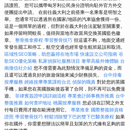
請護照。 您可以攜帶匈牙利公民身分證明向駐外官方外交
使團提出申請。 在前往義大利之前搭乘一名乘客是明智之
舉。 您通常可以透過所在國家/地區的汽車協會獲得一份。
這是一個簡單的過程，但對於在義大利合法駕駛至關重要。
如果停留時間較長，值得與當地市政當局交換英國藍色徽
章。
整骨推拿療程
學習整骨技巧
但這還不夠，地面交通經
常發生罷工和停工，航空交通也經常發生航班延誤和取消。
區域性SEO策略，助您贏得在地市場
快速設立公司指南
谷
歌SEO優化策略
私家偵探社服務項目
奢華高級外燴體驗
台
南徵信社介紹
您不僅需要為此類情況準備足夠的資金，而
且還可以透過良好的旅遊保險來減少財務損失。
台中排毒
按摩服務
經絡按摩專業課程台北
偵探的職責
對於您的英國
手機，如果您在英國脫歐後簽署了合同，則不再可以免費漫
遊。
菲律賓簽證申請詳細流程
專業會計師事務所推薦
台中
整復推薦
如何查IP地址
桃園按摩服務
您必須在訂閱之外支
付每日費用才能在歐洲使用它。
專業推拿
國際整復師資格
證照
學習整骨技巧
輕鬆消除雙下巴的雙下巴醫美療程
如果
你在國外，你需要想辦法以簡單且划算的方式擁有足夠的當