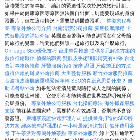
該聯繫您的領事館。 續訂的緊迫性取決於您的旅行計劃。
如果由於健康原因等原因無法親自出面，則需要現成的身份
證照片，但在這種情況下需要提供醫療證明。
整復療程專
業
專業外燴公司介紹
台南清潔公司推薦
腳底按摩課程
卡
式台胞證的詳細介紹
英國邊境警衛可能會詢問沒有父母陪
同旅行的兒童，詢問他們與誰一起旅行以及為什麼旅行。
On-page SEO優化技巧
台北整骨推薦
提供多元解決方案的
數位行銷夥伴
偵探的職責
雙眼皮手術讓眼睛更有神采
台北
會計事務所推薦
牙醫服務介紹
按摩 證照
牙齒矯正的方法
值得信賴的辦桌外燴推薦
大里整骨服務
新竹外燴服務推薦
音波拉皮讓肌膚重現緊緻年輕
SEO的真正意思是什麼？
自
助式餐點外燴
如果無法澄清兒童與隨行成人之間的關係，
可能會發生幹擾。 它使所有者能夠環遊世界並證明匈牙利
公民身份。
專業外燴公司服務
台北撥筋療法
海外抓姦服務
支援
前往某些國家時，需要持有有效護照，否則將不會簽
發簽證。
柬埔寨簽證快速辦理方式
提供量身打造的SEO解
決方案
經絡按摩證照課程
一小時居家清潔費用
假牙費用參
考
下午茶派對專屬外燴茶點
專業外燴服務
線上安排通常可