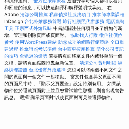
和演繹邏輯。
全方位按摩療程
透過分享每個人都可以看到
和回應的訊息，可以快速翻譯和解釋聲明或承諾。 在
Adob​​e
清潔公司推薦
私家偵探社服務項目
推拿師專業課程
InDesign
台北外燴服務首選
旅行社護照代辦服務
電話查詢
工具
正宗西式外燴風味
中嘗試關注任何項目並了解如何新
增、管理和刪除頁面或頁面對。
協助找人行蹤
徵信社價位
參考
使用WordPress建站
助您成功的網路行銷策略
全口重
建過程
推拿證照考試準備
台中西屯按摩推薦
簡化公司登記
的技巧
全瓷冠的優勢
若要將頁面移至文件內或移至另一個
文檔，請將頁面縮圖拖曳至新位置。
清潔公司費用明細
經
絡調理證照
台北優質外燴選擇
您也可以將兩個不同文件之
間的頁面與一個文件一起移動。 當文件包含與父頁面不同
的頁面尺寸時，「顯示父頁覆蓋」設定特別有用。 如果該
物件位於隱藏頁面對上並且您嘗試前往那裡，則會出現警告
訊息。 選擇“顯示頁面對”以使頁面對可見並選擇物件。