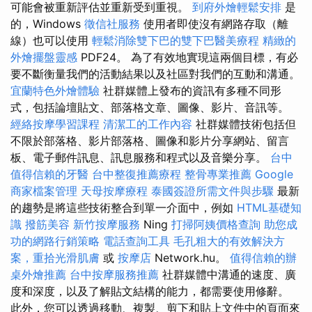
可能會被重新評估並重新受到重視。
到府外燴輕鬆安排
是
的，Windows
徵信社服務
使用者即使沒有網路存取（離
線）也可以使用
輕鬆消除雙下巴的雙下巴醫美療程
精緻的
外燴擺盤靈感
PDF24。 為了有效地實現這兩個目標，有必
要不斷衡量我們的活動結果以及社區對我們的互動和溝通。
宜蘭特色外燴體驗
社群媒體上發布的資訊有多種不同形
式，包括論壇貼文、部落格文章、圖像、影片、音訊等。
經絡按摩學習課程
清潔工的工作內容
社群媒體技術包括但
不限於部落格、影片部落格、圖像和影片分享網站、留言
板、電子郵件訊息、訊息服務和程式以及音樂分享。
台中
值得信賴的牙醫
台中整復推薦療程
整骨專業推薦
Google
商家檔案管理
天母按摩療程
泰國簽證所需文件與步驟
最新
的趨勢是將這些技術整合到單一介面中，例如
HTML基礎知
識
撥筋美容
新竹按摩服務
Ning
打掃阿姨價格查詢
助您成
功的網路行銷策略
電話查詢工具
毛孔粗大的有效解決方
案，重拾光滑肌膚
或
按摩店
Network.hu。
值得信賴的辦
桌外燴推薦
台中按摩服務推薦
社群媒體中溝通的速度、廣
度和深度，以及了解貼文結構的能力，都需要使用修辭。
此外，您可以透過移動、複製、剪下和貼上文件中的頁面來