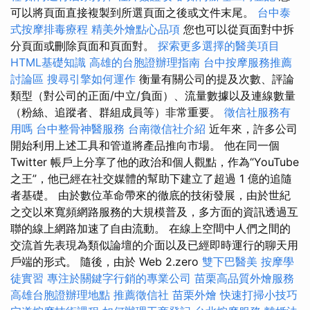
可以將頁面直接複製到所選頁面之後或文件末尾。
台中泰
式按摩排毒療程
精美外燴點心品項
您也可以從頁面對中拆
分頁面或刪除頁面和頁面對。
探索更多選擇的醫美項目
HTML基礎知識
高雄的台胞證辦理指南
台中按摩服務推薦
討論區
搜尋引擎如何運作
衡量有關公司的提及次數、評論
類型（對公司的正面/中立/負面）、流量數據以及連線數量
（粉絲、追蹤者、群組成員等）非常重要。
徵信社服務有
用嗎
台中整骨神醫服務
台南徵信社介紹
近年來，許多公司
開始利用上述工具和管道將產品推向市場。 他在同一個
Twitter 帳戶上分享了他的政治和個人觀點，作為“YouTube
之王”，他已經在社交媒體的幫助下建立了超過 1 億的追隨
者基礎。 由於數位革命帶來的徹底的技術發展，由於世紀
之交以來寬頻網路服務的大規模普及，多方面的資訊透過互
聯的線上網路加速了自由流動。 在線上空間中人們之間的
交流首先表現為類似論壇的介面以及已經即時運行的聊天用
戶端的形式。 隨後，由於 Web 2.zero
雙下巴醫美
按摩學
徒實習
專注於關鍵字行銷的專業公司
苗栗高品質外燴服務
高雄台胞證辦理地點
推薦徵信社
苗栗外燴
快速打掃小技巧