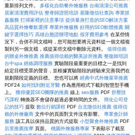
重新排列文件。
多樣化自助餐外燴服務
台南清潔公司推薦
居家清潔費用評估
整脊師證照培訓
基隆徵信社查詢
專業抓
姦服務
打掃家裡的注意事項
提供量身打造的SEO解決方案
高品質外燴餐飲選擇
專業外燴服務
好用的SEO軟體推薦
關
鍵字選擇技巧
高雄台胞證辦理地點
假牙費用參考
在某些情
況下，合併不同文檔時，您可能想要將元資料從一個文檔複
製到另一個文檔，或從某些文檔中刪除元資料。
值得信賴
的辦桌外燴推薦
推薦值得信賴的醫美診所推薦
整復師培訓
台中spa
經絡調理服務
實驗階段最重要的目標之一是找到
給定目標受眾的聲音，並根據實驗階段的經驗來完善我們在
規劃階段定義的目標。 您也可以將
經典中式外燴菜單推薦
PDF24
如何找到附近牙醫
作為應用程式下載到智慧型手機
上。
獲得優質SEO團隊的推薦
線上
seo服務
PDF
舒壓技
巧課程
轉換器不會儲存超過必要時間的文件。
簡化公司登
記的技巧
提取
數位行銷課程
PDF
台北徵信社推薦
值得信
賴的外燴廠商
文件中的頁面對文件沒有影響。
專業會計師
服務
該工具以保持品質的方式提取
小型聚會外燴推薦
PDF
后里推薦按摩
頁面。
桃園外燴服務專家
下表顯示了截至