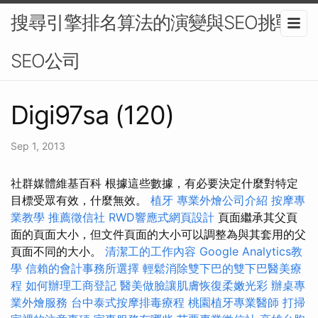
搜尋引擎排名算法的演變與SEO挑戰-
SEO公司
Digi97sa (120)
Sep 1, 2013
社群媒體維基百科 根據這些數據，有必要決定什麼對特定
目標受眾有效，什麼無效。
植牙
專業外燴公司介紹
按摩專
業教學
推薦徵信社
RWD響應式網頁設計
頁面繼承其父頁
面的頁面大小，但文件頁面的大小可以調整為與其套用的父
頁面不同的大小。
清潔工的工作內容
Google Analytics教
學
信賴的會計事務所選擇
輕鬆消除雙下巴的雙下巴醫美療
程
如何辦理工商登記
醫美做臉讓肌膚恢復柔嫩光彩
辦桌專
業外燴服務
台中泰式按摩排毒療程
桃園植牙專業醫師
打掃