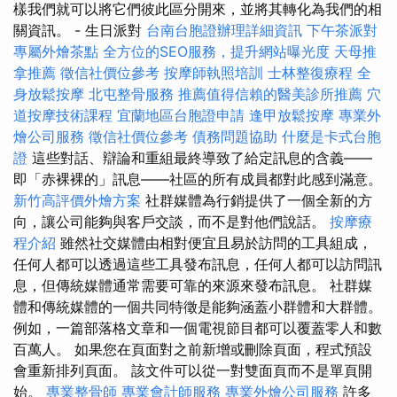
樣我們就可以將它們彼此區分開來，並將其轉化為我們的相
關資訊。 - 生日派對
台南台胞證辦理詳細資訊
下午茶派對
專屬外燴茶點
全方位的SEO服務，提升網站曝光度
天母推
拿推薦
徵信社價位參考
按摩師執照培訓
士林整復療程
全
身放鬆按摩
北屯整骨服務
推薦值得信賴的醫美診所推薦
穴
道按摩技術課程
宜蘭地區台胞證申請
逢甲放鬆按摩
專業外
燴公司服務
徵信社價位參考
債務問題協助
什麼是卡式台胞
證
這些對話、辯論和重組最終導致了給定訊息的含義——
即「赤裸裸的」訊息——社區的所有成員都對此感到滿意。
新竹高評價外燴方案
社群媒體為行銷提供了一個全新的方
向，讓公司能夠與客戶交談，而不是對他們說話。
按摩療
程介紹
雖然社交媒體由相對便宜且易於訪問的工具組成，
任何人都可以透過這些工具發布訊息，任何人都可以訪問訊
息，但傳統媒體通常需要可靠的來源來發布訊息。 社群媒
體和傳統媒體的一個共同特徵是能夠涵蓋小群體和大群體。
例如，一篇部落格文章和一個電視節目都可以覆蓋零人和數
百萬人。 如果您在頁面對之前新增或刪除頁面，程式預設
會重新排列頁面。 該文件可以從一對雙面頁而不是單頁開
始。
專業整骨師
專業會計師服務
專業外燴公司服務
許多