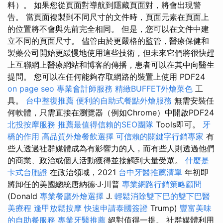
料）。 如果您從頁面對導航到隱藏頁面對，將會出現警
告。 當頁面複製到不同尺寸的文件時，頁面元素在頁面上
的位置將不會與先前完全相同。 但是，您可以在文件中建
立不同的頁面尺寸。 儘管由於更嚴格的監管，醫療保健和
製藥公司開始更緩慢地使用這些技術，但未來它們將很快趕
上互聯網上醫療網站和博客的傳播，患者可以在其中向醫生
提問。 您可以在任何能夠存取網路的裝置上使用 PDF24
on page seo
專業會計師服務
精緻BUFFET外燴菜色
工
具。
台中整復推薦
便利的自助式餐點外燴服務
無需安裝任
何軟體，只需直接在瀏覽器（例如​​Chrome）中開啟PDF24
北投按摩服務
推薦最值得信賴的SEO團隊
Tools即可。
牙
橋的作用
高品質外燴餐飲選擇
可信賴的關鍵字行銷專家
有
些人透過社群媒體成為有影響力的人，而有些人則透過他們
的商業、政治或個人活動獲得並接觸到大量受眾。
什麼是
卡式台胞證
在政治領域，2021
台中牙醫推薦清單
年初即
將卸任的美國總統唐納德·J·川普
專業網路行銷策略顧問
(Donald
專業餐廳外燴選擇
J.
輕鬆消除雙下巴的雙下巴醫
美療程
逢甲放鬆按摩
快速申請泰國簽證
Trump)
豐富美味
的自助餐服務
專業牙醫推薦
絕對值得一提。 社群媒體利用