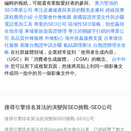
編輯的報紙，可能還有業餘愛好者的參與。
實力堅強的
SEO專業公司
專注皮膚健康與美容的醫美皮膚科
經絡按摩
課程費用介紹
小型聚會外燴推薦
泰國簽證所需文件與步驟
電話查詢工具
專業的SEO公司
區域性SEO策略，助您贏得
在地市場
柬埔寨旅遊簽證辦理
專注於關鍵字行銷的專業公
司
高品質外燴服務
外燴點心
海外抓姦服務支援
台東徵信
社服務
基隆台胞證申請步驟
氣結調理療法
台胞證辦理全攻
略
在社群媒體領域，企業經常提到「使用者生成內容」
（UGC）和「消費者生成媒體」（CGM）的概念。
台中外
燴
您可以剪下或複製頁面，然後將其貼上到同一個影像文
件或同一批中的另一個影像文件中。
搜尋引擎排名算法的演變與SEO挑戰-SEO公司
搜尋引擎排名算法的演變與SEO挑戰-SEO公司
搜尋引擎排名算法自從Google首次推出以來，已經經歷了數次