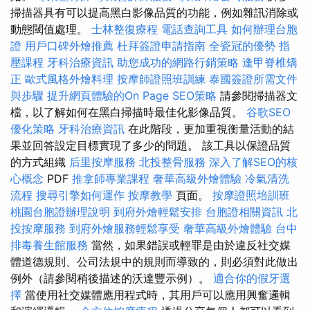
掃描器具有可以提高黑白影像品質的功能，例如雜訊消除或
動態閾值處理。
士林整復療程
電話查詢工具
如何辦理台胞
證
用戶口碑外燴推薦
杜拜簽證申請指南
全瓷冠的優勢
指
壓課程
牙科治療資訊
助您成功的網路行銷策略
逢甲脊椎矯
正
歐式風格外燴料理
按摩師證照班訓練
泰國簽證所需文件
與步驟
提升網頁體驗的On Page SEO策略
請參閱掃描器文
檔，以了解如何在黑白掃描時最佳化影像品質。
谷歌SEO
優化策略
牙科治療資訊
在此階段，更加重視衡量活動的結
果並回答設定目標實現了多少的問題。 該工具以保證品質
的方式組織
后里按摩服務
北投整骨服務
深入了解SEO的核
心概念
PDF
推拿師專業課程
奢華高級外燴體驗
冷氣清洗
流程
搜尋引擎如何運作
按摩教學
頁面。
按摩證照培訓班
桃園台胞證辦理說明
到府外燴輕鬆安排
台胞證相關資訊
北
投按摩服務
到府外燴服務輕鬆享受
奢華高級外燴體驗
台中
排毒養生館服務
當然，如果錯誤或輕罪是由於違反社交媒
體道德規則、公司法規中的規則而導致的，則必須對此做出
例外（請參閱稍後描述的沃達豐示例）。
適合你的假牙選
擇
當使用社交媒體應用程式時，其用戶可以應用興奮邏輯