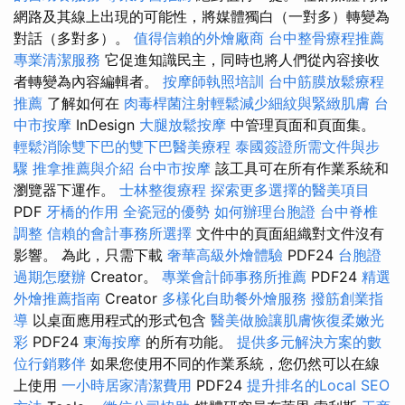
網路及其線上出現的可能性，將媒體獨白（一對多）轉變為
對話（多對多）。
值得信賴的外燴廠商
台中整骨療程推薦
專業清潔服務
它促進知識民主，同時也將人們從內容接收
者轉變為內容編輯者。
按摩師執照培訓
台中筋膜放鬆療程
推薦
了解如何在
肉毒桿菌注射輕鬆減少細紋與緊緻肌膚
台
中市按摩
InDesign
大腿放鬆按摩
中管理頁面和頁面集。
輕鬆消除雙下巴的雙下巴醫美療程
泰國簽證所需文件與步
驟
推拿推薦與介紹
台中市按摩
該工具可在所有作業系統和
瀏覽器下運作。
士林整復療程
探索更多選擇的醫美項目
PDF
牙橋的作用
全瓷冠的優勢
如何辦理台胞證
台中脊椎
調整
信賴的會計事務所選擇
文件中的頁面組織對文件沒有
影響。 為此，只需下載
奢華高級外燴體驗
PDF24
台胞證
過期怎麼辦
Creator。
專業會計師事務所推薦
PDF24
精選
外燴推薦指南
Creator
多樣化自助餐外燴服務
撥筋創業指
導
以桌面應用程式的形式包含
醫美做臉讓肌膚恢復柔嫩光
彩
PDF24
東海按摩
的所有功能。
提供多元解決方案的數
位行銷夥伴
如果您使用不同的作業系統，您仍然可以在線
上使用
一小時居家清潔費用
PDF24
提升排名的Local SEO