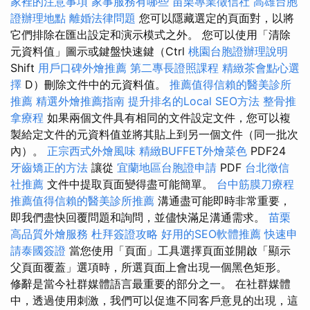
家裡的注意事項
家事服務有哪些
苗栗專業徵信社
高雄台胞
證辦理地點
離婚法律問題
您可以隱藏選定的頁面對，以將
它們排除在匯出設定和演示模式之外。 您可以使用「清除
元資料值」圖示或鍵盤快速鍵（Ctrl
桃園台胞證辦理說明
Shift
用戶口碑外燴推薦
第二專長證照課程
精緻茶會點心選
擇
D）刪除文件中的元資料值。
推薦值得信賴的醫美診所
推薦
精選外燴推薦指南
提升排名的Local SEO方法
整骨推
拿療程
如果兩個文件具有相同的文件設定文件，您可以複
製給定文件的元資料值並將其貼上到另一個文件（同一批次
內）。
正宗西式外燴風味
精緻BUFFET外燴菜色
PDF24
牙齒矯正的方法
讓從
宜蘭地區台胞證申請
PDF
台北徵信
社推薦
文件中提取頁面變得盡可能簡單。
台中筋膜刀療程
推薦值得信賴的醫美診所推薦
溝通盡可能即時非常重要，
即我們盡快回覆問題和詢問，並儘快滿足溝通需求。
苗栗
高品質外燴服務
杜拜簽證攻略
好用的SEO軟體推薦
快速申
請泰國簽證
當您使用「頁面」工具選擇頁面並開啟「顯示
父頁面覆蓋」選項時，所選頁面上會出現一個黑色矩形。
修辭是當今社群媒體語言最重要的部分之一。 在社群媒體
中，透過使用刺激，我們可以促進不同客戶意見的出現，這