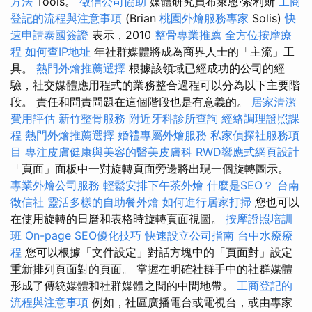
方法
Tools。
徵信公司協助
媒體研究員布萊恩·索利斯
工商
登記的流程與注意事項
(Brian
桃園外燴服務專家
Solis)
快
速申請泰國簽證
表示，2010
整骨專業推薦
全方位按摩療
程
如何查IP地址
年社群媒體將成為商界人士的「主流」工
具。
熱門外燴推薦選擇
根據該領域已經成功的公司的經
驗，社交媒體應用程式的業務整合過程可以分為以下主要階
段。 責任和問責問題在這個階段也是有意義的。
居家清潔
費用評估
新竹整骨服務
附近牙科診所查詢
經絡調理證照課
程
熱門外燴推薦選擇
婚禮專屬外燴服務
私家偵探社服務項
目
專注皮膚健康與美容的醫美皮膚科
RWD響應式網頁設計
「頁面」面板中一對旋轉頁面旁邊將出現一個旋轉圖示。
專業外燴公司服務
輕鬆安排下午茶外燴
什麼是SEO？
台南
徵信社
靈活多樣的自助餐外燴
如何進行居家打掃
您也可以
在使用旋轉的日曆和表格時旋轉頁面視圖。
按摩證照培訓
班
On-page SEO優化技巧
快速設立公司指南
台中水療療
程
您可以根據「文件設定」對話方塊中的「頁面對」設定
重新排列頁面對的頁面。 掌握在明確社群手中的社群媒體
形成了傳統媒體和社群媒體之間的中間地帶。
工商登記的
流程與注意事項
例如，社區廣播電台或電視台，或由專家