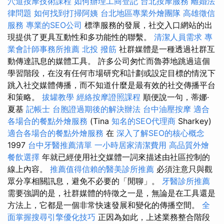
穴道按摩技術課程
如何辦理工商登記
台北按摩服務
離婚法
律問題
如何找到打掃阿姨
台北地區專業外燴團隊
高雄徵信
服務
專業的SEO公司
標準服務的發展，社交入口網站的出
現提供了更具互動性和多功能性的聯繫。
清潔人員需求
專
業會計師事務所推薦
北投 撥筋
社群媒體是一種透過社群互
動傳達訊息的媒體工具。 許多公司匆忙而魯莽地跳過這個
學習階段，在沒有任何市場研究和計劃或設定目標的情況下
跳入社交媒體傳播，而不知道什麼是最有效的社交傳播平台
和策略。
拔罐教學
經絡按摩證照課程
順便說一句，蒂娜·
夏基
記帳士
台胞證過期後的解決辦法
台中油壓按摩
適合
各場合的餐點外燴服務
(Tina
知名的SEO代理商
Sharkey)
適合各場合的餐點外燴服務
在
深入了解SEO的核心概念
1997
台中牙醫推薦清單
一小時居家清潔費用
高品質外燴
餐飲選擇
年就已經使用社交媒體一詞來描述由社區控制的
線上內容。
推薦值得信賴的醫美診所推薦
必須注意只與觀
眾分享相關訊息，避免不必要的「閒聊」。
牙醫診所推薦
需要強調的是，社群媒體的特徵之一是，無論是在工具還是
方法上，它都是一個非常快速發展和變化的傳播空間。
全
面掌握搜尋引擎優化技巧
正因為如此，上述業務整合階段