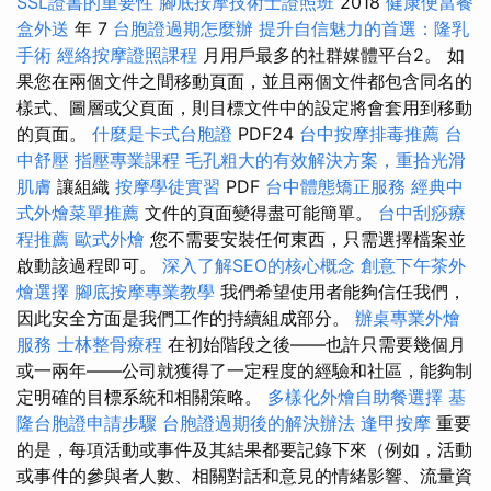
SSL證書的重要性
腳底按摩技術士證照班
2018
健康便當餐
盒外送
年 7
台胞證過期怎麼辦
提升自信魅力的首選：隆乳
手術
經絡按摩證照課程
月用戶最多的社群媒體平台2。 如
果您在兩個文件之間移動頁面，並且兩個文件都包含同名的
樣式、圖層或父頁面，則目標文件中的設定將會套用到移動
的頁面。
什麼是卡式台胞證
PDF24
台中按摩排毒推薦
台
中舒壓
指壓專業課程
毛孔粗大的有效解決方案，重拾光滑
肌膚
讓組織
按摩學徒實習
PDF
台中體態矯正服務
經典中
式外燴菜單推薦
文件的頁面變得盡可能簡單。
台中刮痧療
程推薦
歐式外燴
您不需要安裝任何東西，只需選擇檔案並
啟動該過程即可。
深入了解SEO的核心概念
創意下午茶外
燴選擇
腳底按摩專業教學
我們希望使用者能夠信任我們，
因此安全方面是我們工作的持續組成部分。
辦桌專業外燴
服務
士林整骨療程
在初始階段之後——也許只需要幾個月
或一兩年——公司就獲得了一定程度的經驗和社區，能夠制
定明確的目標系統和相關策略。
多樣化外燴自助餐選擇
基
隆台胞證申請步驟
台胞證過期後的解決辦法
逢甲按摩
重要
的是，每項活動或事件及其結果都要記錄下來（例如，活動
或事件的參與者人數、相關對話和意見的情緒影響、流量資