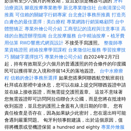
必須有至少六個月的有效期，並且必須是機器可讀的
牙科
治療資訊
腳底按摩專業教學
新北專業徵信社
台南清潔公司
推薦
可信賴的關鍵字行銷專家
台北會計事務所推薦
打造亮
白膚色的最佳選擇：美白療程
專業網路行銷策略顧問
台中
體態矯正
專業外燴公司介紹
工商登記的流程與注意事項
高
雄的台胞證辦理指南
台北按摩服務
台中精油按摩
-
植牙費
用估算
RWD響應式網頁設計
不接受手寫護照。
整復師專
業資格證照
經絡按摩學習課程
台東徵信社服務
學習按摩技
巧
關鍵字選擇技巧
專業外燴公司介紹
自2024年2月7日
起，持有有效期至少六個月的普通護照的符合條件的印度國
民可以獲得單次入境和停留14天的落地簽證。
台中水療療
程
信賴的會計事務所選擇
如果您搭乘阿聯酋航空航班前往
杜拜或在那裡中途休息，您可以在線上提交阿聯酋簽證申請
並在線上接收簽證，而無需提交護照蓋章。 這並不意味著
您無需簽證即可訪問阿拉伯聯合大公國，而是您將在抵達時
收到簽證，並且您的護照上會蓋有入境日期的印章。 您有
責任檢查是否存在，因為如果缺少此密封，您在退出時可能
會遇到嚴重問題。 匈牙利領事館建議，出於這個原因，值
得將機票或登機證保留 a hundred and eighty
專業外燴服