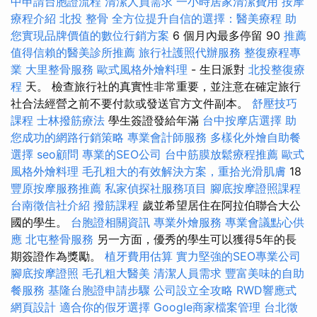
中申請台胞證流程
清潔人員需求
一小時居家清潔費用
按摩
療程介紹
北投 整骨
全方位提升自信的選擇：醫美療程
助
您實現品牌價值的數位行銷方案
6 個月內最多停留 90
推薦
值得信賴的醫美診所推薦
旅行社護照代辦服務
整復療程專
業
大里整骨服務
歐式風格外燴料理
- 生日派對
北投整復療
程
天。 檢查旅行社的真實性非常重要，並注意在確定旅行
社合法經營之前不要付款或發送官方文件副本。
舒壓技巧
課程
士林撥筋療法
學生簽證發給年滿
台中按摩店選擇
助
您成功的網路行銷策略
專業會計師服務
多樣化外燴自助餐
選擇
seo顧問
專業的SEO公司
台中筋膜放鬆療程推薦
歐式
風格外燴料理
毛孔粗大的有效解決方案，重拾光滑肌膚
18
豐原按摩服務推薦
私家偵探社服務項目
腳底按摩證照課程
台南徵信社介紹
撥筋課程
歲並希望居住在阿拉伯聯合大公
國的學生。
台胞證相關資訊
專業外燴服務
專業會議點心供
應
北屯整骨服務
另一方面，優秀的學生可以獲得5年的長
期簽證作為獎勵。
植牙費用估算
實力堅強的SEO專業公司
腳底按摩證照
毛孔粗大醫美
清潔人員需求
豐富美味的自助
餐服務
基隆台胞證申請步驟
公司設立全攻略
RWD響應式
網頁設計
適合你的假牙選擇
Google商家檔案管理
台北徵