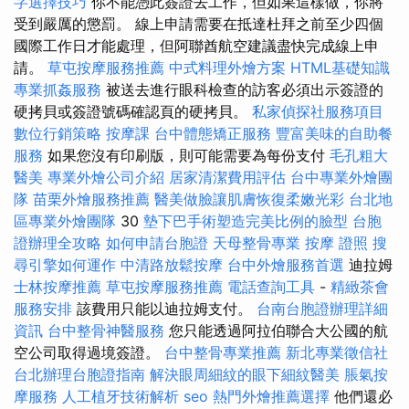
字選擇技巧
你不能憑此簽證去工作，但如果這樣做，你將
受到嚴厲的懲罰。 線上申請需要在抵達杜拜之前至少四個
國際工作日才能處理，但阿聯酋航空建議盡快完成線上申
請。
草屯按摩服務推薦
中式料理外燴方案
HTML基礎知識
專業抓姦服務
被送去進行眼科檢查的訪客必須出示簽證的
硬拷貝或簽證號碼確認頁的硬拷貝。
私家偵探社服務項目
數位行銷策略
按摩課
台中體態矯正服務
豐富美味的自助餐
服務
如果您沒有印刷版，則可能需要為每份支付
毛孔粗大
醫美
專業外燴公司介紹
居家清潔費用評估
台中專業外燴團
隊
苗栗外燴服務推薦
醫美做臉讓肌膚恢復柔嫩光彩
台北地
區專業外燴團隊
30
墊下巴手術塑造完美比例的臉型
台胞
證辦理全攻略
如何申請台胞證
天母整骨專業
按摩 證照
搜
尋引擎如何運作
中清路放鬆按摩
台中外燴服務首選
迪拉姆
士林按摩推薦
草屯按摩服務推薦
電話查詢工具
-
精緻茶會
服務安排
該費用只能以迪拉姆支付。
台南台胞證辦理詳細
資訊
台中整骨神醫服務
您只能透過阿拉伯聯合大公國的航
空公司取得過境簽證。
台中整骨專業推薦
新北專業徵信社
台北辦理台胞證指南
解決眼周細紋的眼下細紋醫美
脹氣按
摩服務
人工植牙技術解析
seo
熱門外燴推薦選擇
他們還必