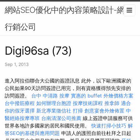
網站SEO優化中的內容策略設計-網路
行銷公司
Digi96sa (73)
Sep 1, 2013
進入阿拉伯聯合大公國的簽證訊息 此外，以下歐洲國家的
公民如果90天訪問簽證已用完，則有資格獲得預先安排的
訪問簽證。
台中 中清路 按摩
實惠的 buffet 外燴價格方案
台中撥筋療程
如何辦理台胞證
按摩技術課程
推拿師
適合
你的假牙選擇
新北專業徵信社
打掃
創意宴會外燴佈置
中
醫經絡按摩專班
台南清潔公司推薦
線上簽證申請服務可供
世界各地許多國家的居民和國民使用。
快速打掃小技巧
解
答SEO的基礎與應用問題
申請人的護照自前往杜拜之日起