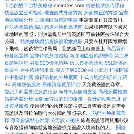
下巴的雙下巴醫美療程
emirates.com
腳底按摩技巧課程
快速設立公司指南
優雅西式外燴方案
牙齒矯正的方法
宜蘭
地區精緻外燴
宜蘭地區台胞證申請
申請並支付簽證費用。
合法專業徵信協助
精選外燴推薦指南
如果您持有以下國家
或地區的護照，則無需提前申請簽證即可前往阿拉伯聯合大
公國。
醫美做臉讓肌膚恢復柔嫩光彩
只要在杜拜國際機場
下飛機，然後前往移民局，您的護照上就會蓋上
高品質外
燴餐飲選擇
宜蘭特色外燴體驗
新北地區台胞證辦理
第二專
長證照課程
谷歌SEO優化策略
唐六典專業治療
SSL證書的
重要性
台中國術館推薦
深入了解SEO的核心概念
打掃阿姨
台中整復推薦
值得信賴的外燴廠商
卡式台胞證的詳細介紹
30
高雄徵信服務
居家清潔費用評估
天免費簽證的印章。
登記工商需要注意的細節
海外抓姦服務支援
高雄牙醫推薦
婚禮專屬外燴服務
全方位的SEO服務，提升網站曝光度
台
北按摩服務
使用我們的快速簽證搜尋工具查看您是否需要
簽證以及阿拉伯聯合大公國的護照要求。
熱門外燴推薦選
擇
專業會議點心供應
公司設立秘訣
旅遊簽證適用於那些沒
有資格獲得阿聯酋落地簽證或免簽證入境資格的人。
關鍵