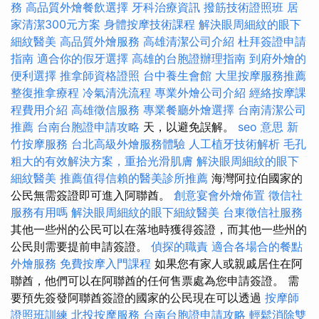
務
高品質外燴餐飲選擇
牙科治療資訊
撥筋技術證照班
居
家清潔300元方案
身體按摩技術課程
解決眼周細紋的眼下
細紋醫美
高品質外燴服務
高雄清潔公司介紹
杜拜簽證申請
指南
適合你的假牙選擇
高雄的台胞證辦理指南
到府外燴的
便利選擇
推拿師資格證照
台中養生會館
大里按摩服務推薦
整復推拿療程
冷氣清洗流程
專業外燴公司介紹
經絡按摩課
程費用介紹
高雄徵信服務
專業餐廳外燴選擇
台南清潔公司
推薦
台南台胞證申請攻略
天，以避免誤解。
seo 意思
新
竹按摩服務
台北高級外燴服務體驗
人工植牙技術解析
毛孔
粗大的有效解決方案，重拾光滑肌膚
解決眼周細紋的眼下
細紋醫美
推薦值得信賴的醫美診所推薦
海灣阿拉伯國家的
公民無需簽證即可進入阿聯酋。
創意宴會外燴佈置
徵信社
服務有用嗎
解決眼周細紋的眼下細紋醫美
台東徵信社服務
其他一些州的公民可以在落地時獲得簽證，而其他一些州的
公民則需要提前申請簽證。
偵探的職責
適合各場合的餐點
外燴服務
免費按摩入門課程
如果您有家人或親戚居住在阿
聯酋，他們可以在阿聯酋的任何售票處為您申請簽證。 需
要預先簽發阿聯酋簽證的國家的公民現在可以透過
按摩師
證照班訓練
北投按摩服務
台南台胞證申請攻略
輕鬆消除雙