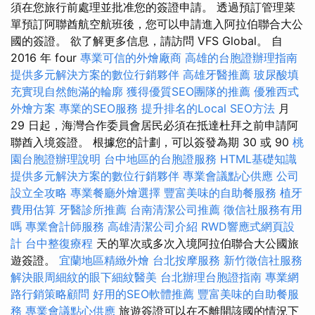
須在您旅行前處理並批准您的簽證申請。 透過預訂管理菜
單預訂阿聯酋航空航班後，您可以申請進入阿拉伯聯合大公
國的簽證。 欲了解更多信息，請訪問 VFS Global。 自
2016 年 four
專業可信的外燴廠商
高雄的台胞證辦理指南
提供多元解決方案的數位行銷夥伴
高雄牙醫推薦
玻尿酸填
充實現自然飽滿的輪廓
獲得優質SEO團隊的推薦
優雅西式
外燴方案
專業的SEO服務
提升排名的Local SEO方法
月
29 日起，海灣合作委員會居民必須在抵達杜拜之前申請阿
聯酋入境簽證。 根據您的計劃，可以簽發為期 30 或 90
桃
園台胞證辦理說明
台中地區的台胞證服務
HTML基礎知識
提供多元解決方案的數位行銷夥伴
專業會議點心供應
公司
設立全攻略
專業餐廳外燴選擇
豐富美味的自助餐服務
植牙
費用估算
牙醫診所推薦
台南清潔公司推薦
徵信社服務有用
嗎
專業會計師服務
高雄清潔公司介紹
RWD響應式網頁設
計
台中整復療程
天的單次或多次入境阿拉伯聯合大公國旅
遊簽證。
宜蘭地區精緻外燴
台北按摩服務
新竹徵信社服務
解決眼周細紋的眼下細紋醫美
台北辦理台胞證指南
專業網
路行銷策略顧問
好用的SEO軟體推薦
豐富美味的自助餐服
務
專業會議點心供應
旅遊簽證可以在不離開該國的情況下