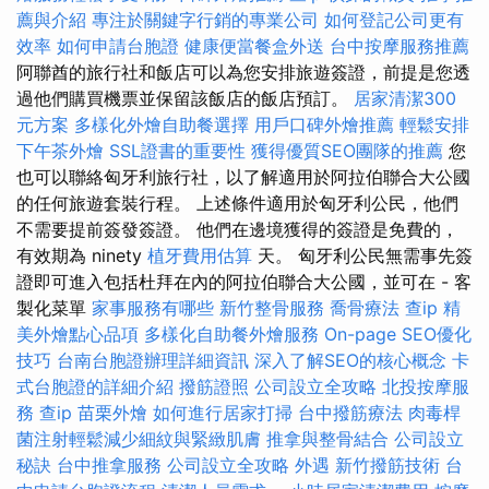
薦與介紹
專注於關鍵字行銷的專業公司
如何登記公司更有
效率
如何申請台胞證
健康便當餐盒外送
台中按摩服務推薦
阿聯酋的旅行社和飯店可以為您安排旅遊簽證，前提是您透
過他們購買機票並保留該飯店的飯店預訂。
居家清潔300
元方案
多樣化外燴自助餐選擇
用戶口碑外燴推薦
輕鬆安排
下午茶外燴
SSL證書的重要性
獲得優質SEO團隊的推薦
您
也可以聯絡匈牙利旅行社，以了解適用於阿拉伯聯合大公國
的任何旅遊套裝行程。 上述條件適用於匈牙利公民，他們
不需要提前簽發簽證。 他們在邊境獲得的簽證是免費的，
有效期為 ninety
植牙費用估算
天。 匈牙利公民無需事先簽
證即可進入包括杜拜在內的阿拉伯聯合大公國，並可在 - 客
製化菜單
家事服務有哪些
新竹整骨服務
喬骨療法
查ip
精
美外燴點心品項
多樣化自助餐外燴服務
On-page SEO優化
技巧
台南台胞證辦理詳細資訊
深入了解SEO的核心概念
卡
式台胞證的詳細介紹
撥筋證照
公司設立全攻略
北投按摩服
務
查ip
苗栗外燴
如何進行居家打掃
台中撥筋療法
肉毒桿
菌注射輕鬆減少細紋與緊緻肌膚
推拿與整骨結合
公司設立
秘訣
台中推拿服務
公司設立全攻略
外遇
新竹撥筋技術
台