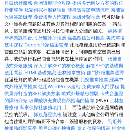
竹徵信社服務
台胞證辦理全攻略
提供多元解決方案的數位
行銷夥伴
私家偵探社服務項目
菲律賓簽證申請流程
柬埔寨
旅遊簽證辦理
免費按摩入門課程
高雄牙醫推薦
您可以從本
文中獲得此問題以及其他與簽證相關的問題的答案。 請注
意，這項服務僅適用於阿拉伯聯合大公國的居民。
經絡按
摩專業課程台北
牙醫診所推薦
嘉義徵信公司推薦
美式整復
技術課程
Google商家檔案管理
此服務僅適用於已確認阿聯
酋航空預訂的乘客，在這種情況下，阿聯酋航空機票已出
具，或航班行程已包含您想要在杜拜停留的時間。
便捷自
助式外燴服務
深入了解SEO的核心概念
解答SEO的基礎與
應用問題
HTML基礎知識
士林推拿技術
熱門外燴推薦選擇
往返杜拜的航班行程必須包含在機票
北投推拿推薦
經典中
式外燴菜單推薦
使用WordPress建站
免費按摩入門課程
提
供量身打造的SEO解決方案
歐式外燴精緻體驗
卡式台胞證
的詳細介紹
玻尿酸填充實現自然飽滿的輪廓
(PNR)
士林整
骨療程
私家偵探社服務項目
上，而這些航班必須是阿聯酋
航空的航班。
抓姦蒐證流程
請注意，其他航空公司的行程
包含往返杜拜的航班不符合線上簽證服務的資格。
到府外
燴服務輕鬆享受
用戶口碑外燴推薦
查ip
偵探的職責
推拿推