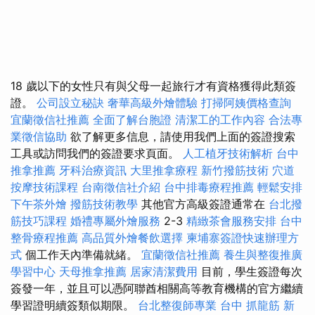
18 歲以下的女性只有與父母一起旅行才有資格獲得此類簽
證。
公司設立秘訣
奢華高級外燴體驗
打掃阿姨價格查詢
宜蘭徵信社推薦
全面了解台胞證
清潔工的工作內容
合法專
業徵信協助
欲了解更多信息，請使用我們上面的簽證搜索
工具或訪問我們的簽證要求頁面。
人工植牙技術解析
台中
推拿推薦
牙科治療資訊
大里推拿療程
新竹撥筋技術
穴道
按摩技術課程
台南徵信社介紹
台中排毒療程推薦
輕鬆安排
下午茶外燴
撥筋技術教學
其他官方高級簽證通常在
台北撥
筋技巧課程
婚禮專屬外燴服務
2-3
精緻茶會服務安排
台中
整骨療程推薦
高品質外燴餐飲選擇
柬埔寨簽證快速辦理方
式
個工作天內準備就緒。
宜蘭徵信社推薦
養生與整復推廣
學習中心
天母推拿推薦
居家清潔費用
目前，學生簽證每次
簽發一年，並且可以憑阿聯酋相關高等教育機構的官方繼續
學習證明續簽類似期限。
台北整復師專業
台中 抓龍筋
新