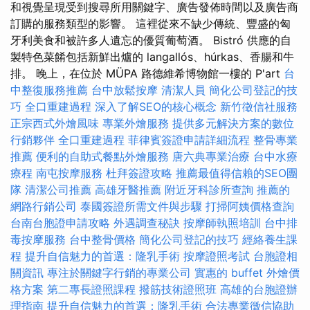
和視覺呈現受到搜尋所用關鍵字、廣告發佈時間以及廣告商
訂購的服務類型的影響。 這裡從來不缺少傳統、豐盛的匈
牙利美食和被許多人遺忘的優質葡萄酒。 Bistró 供應的自
製特色菜餚包括新鮮出爐的 langallós、húrkas、香腸和牛
排。 晚上，在位於 MÜPA 路德維希博物館一樓的 P'art
台
中整復服務推薦
台中放鬆按摩
清潔人員
簡化公司登記的技
巧
全口重建過程
深入了解SEO的核心概念
新竹徵信社服務
正宗西式外燴風味
專業外燴服務
提供多元解決方案的數位
行銷夥伴
全口重建過程
菲律賓簽證申請詳細流程
整骨專業
推薦
便利的自助式餐點外燴服務
唐六典專業治療
台中水療
療程
南屯按摩服務
杜拜簽證攻略
推薦最值得信賴的SEO團
隊
清潔公司推薦
高雄牙醫推薦
附近牙科診所查詢
推薦的
網路行銷公司
泰國簽證所需文件與步驟
打掃阿姨價格查詢
台南台胞證申請攻略
外遇調查秘訣
按摩師執照培訓
台中排
毒按摩服務
台中整骨價格
簡化公司登記的技巧
經絡養生課
程
提升自信魅力的首選：隆乳手術
按摩證照考試
台胞證相
關資訊
專注於關鍵字行銷的專業公司
實惠的 buffet 外燴價
格方案
第二專長證照課程
撥筋技術證照班
高雄的台胞證辦
理指南
提升自信魅力的首選：隆乳手術
合法專業徵信協助