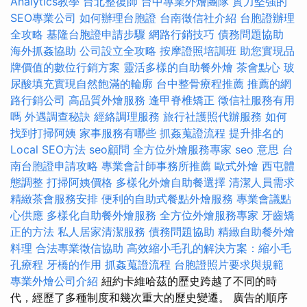
Analytics教學
台北整復師
台中專業外燴團隊
實力堅強的
SEO專業公司
如何辦理台胞證
台南徵信社介紹
台胞證辦理
全攻略
基隆台胞證申請步驟
網路行銷技巧
債務問題協助
海外抓姦協助
公司設立全攻略
按摩證照培訓班
助您實現品
牌價值的數位行銷方案
靈活多樣的自助餐外燴
茶會點心
玻
尿酸填充實現自然飽滿的輪廓
台中整骨療程推薦
推薦的網
路行銷公司
高品質外燴服務
逢甲脊椎矯正
徵信社服務有用
嗎
外遇調查秘訣
經絡調理服務
旅行社護照代辦服務
如何
找到打掃阿姨
家事服務有哪些
抓姦蒐證流程
提升排名的
Local SEO方法
seo顧問
全方位外燴服務專家
seo 意思
台
南台胞證申請攻略
專業會計師事務所推薦
歐式外燴
西屯體
態調整
打掃阿姨價格
多樣化外燴自助餐選擇
清潔人員需求
精緻茶會服務安排
便利的自助式餐點外燴服務
專業會議點
心供應
多樣化自助餐外燴服務
全方位外燴服務專家
牙齒矯
正的方法
私人居家清潔服務
債務問題協助
精緻自助餐外燴
料理
合法專業徵信協助
高效縮小毛孔的解決方案：縮小毛
孔療程
牙橋的作用
抓姦蒐證流程
台胞證照片要求與規範
專業外燴公司介紹
紐約卡維哈茲的歷史跨越了不同的時
代，經歷了多種制度和幾次重大的歷史變遷。 廣告的順序