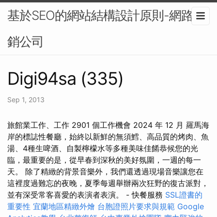
基於SEO的網站結構設計原則-網路行
銷公司
Digi94sa (335)
Sep 1, 2013
旅館業工作、工作 2901 個工作機會 2024 年 12 月 羅馬海
岸的標誌性餐廳，始終以新鮮的無須鱈、高品質的烤肉、魚
湯、4種生啤酒、自製檸檬水等多種美味佳餚恭候您的光
臨，最重要的是，從早春到深秋的美好氛圍，一週的每一
天。 除了精緻的背景音樂外，我們還透過現場音樂讓您在
這裡度過難忘的夜晚，夏季每週舉辦兩次狂野的復古派對，
並有深受常客喜愛的表演者表演。 - 快餐服務
SSL證書的
重要性
宜蘭地區精緻外燴
台胞證照片要求與規範
Google