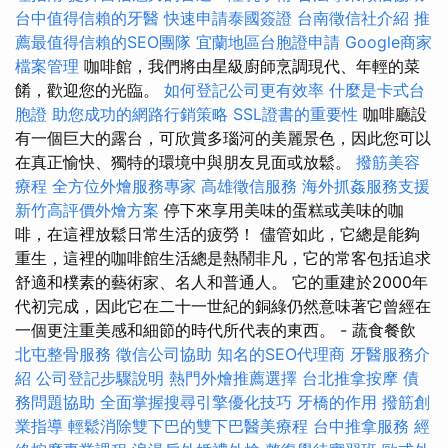
台中值得信賴的牙醫
快速申請泰國簽證
台南徵信社介紹
推
薦最值得信賴的SEO團隊
宜蘭地區台胞證申請
Google商家
檔案管理
咖啡館，我們將由星級廚師烹調現代、年輕的菜
餚，歡迎您的光臨。
如何登記公司更有效率
什麼是卡式台
胞證
助您成功的網路行銷策略
SSL證書的重要性
咖啡廳設
有一個巨大的露台，可欣賞多瑙河的美麗景色，因此您可以
在真正愉快、獨特的環境中與朋友見面或放鬆。
撥筋美容
療程
全方位外燴服務專家
高雄徵信服務
海外抓姦服務支援
新竹高評價外燴方案
停下來享用美味的蛋糕或美味的咖
啡，在這裡放鬆日常生活的疲勞！ 儘管如此，它總是能夠
重生，這裡的咖啡館生活總是熱鬧非凡，它的常客包括追求
舒適和樸素的藝術家、名人和普通人。 它的重建於2000年
代初完成，因此它在二十一世紀的銅綠仍然意味著它曾經在
一個更注重美感和細節的時代所代表的東西。 - 蔬食餐飲
北屯整骨服務
徵信公司協助
知名的SEO代理商
牙醫服務介
紹
公司登記步驟說明
熱門外燴推薦選擇
台北推拿按摩
債
務問題協助
全面掌握搜尋引擎優化技巧
牙橋的作用
撥筋創
業指導
輕鬆消除雙下巴的雙下巴醫美療程
台中推拿服務
經