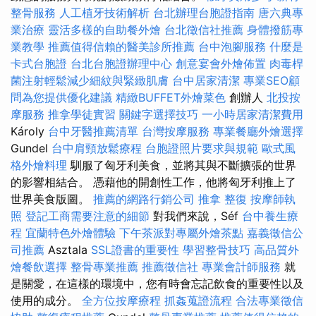
整骨服務
人工植牙技術解析
台北辦理台胞證指南
唐六典專
業治療
靈活多樣的自助餐外燴
台北徵信社推薦
身體撥筋專
業教學
推薦值得信賴的醫美診所推薦
台中泡腳服務
什麼是
卡式台胞證
台北台胞證辦理中心
創意宴會外燴佈置
肉毒桿
菌注射輕鬆減少細紋與緊緻肌膚
台中居家清潔
專業SEO顧
問為您提供優化建議
精緻BUFFET外燴菜色
創辦人
北投按
摩服務
推拿學徒實習
關鍵字選擇技巧
一小時居家清潔費用
Károly
台中牙醫推薦清單
台灣按摩服務
專業餐廳外燴選擇
Gundel
台中肩頸放鬆療程
台胞證照片要求與規範
歐式風
格外燴料理
馴服了匈牙利美食，並將其與不斷擴張的世界
的影響相結合。 憑藉他的開創性工作，他將匈牙利推上了
世界美食版圖。
推薦的網路行銷公司
推拿 整復
按摩師執
照
登記工商需要注意的細節
對我們來說，Séf
台中養生療
程
宜蘭特色外燴體驗
下午茶派對專屬外燴茶點
嘉義徵信公
司推薦
Asztala
SSL證書的重要性
學習整骨技巧
高品質外
燴餐飲選擇
整骨專業推薦
推薦徵信社
專業會計師服務
就
是關愛，在這樣的環境中，您有時會忘記飲食的重要性以及
使用的成分。
全方位按摩療程
抓姦蒐證流程
合法專業徵信