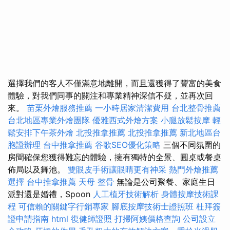
選擇我們的客人不僅滿意地離開，而且還獲得了豐富的美食
體驗，對我們同事的關注和專業精神深信不疑，並再次回
來。
苗栗外燴服務推薦
一小時居家清潔費用
台北整骨推薦
台北地區專業外燴團隊
優雅西式外燴方案
小腿放鬆按摩
輕
鬆安排下午茶外燴
北投推拿推薦
北投推拿推薦
新北地區台
胞證辦理
台中推拿推薦
谷歌SEO優化策略
三個不同氛圍的
房間確保您獲得難忘的體驗，擁有獨特的全景、圓桌或餐桌
佈局以及舞池。
雙眼皮手術讓眼睛更有神采
熱門外燴推薦
選擇
台中推拿推薦
天母 整骨
無論是公司聚餐、家庭生日
派對還是婚禮，Spoon
人工植牙技術解析
身體按摩技術課
程
可信賴的關鍵字行銷專家
腳底按摩技術士證照班
杜拜簽
證申請指南
html
復健師證照
打掃阿姨價格查詢
公司設立