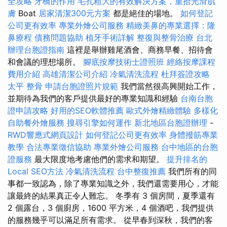
全攻略
牙橋的作用
毛孔粗大的有效解決方案，重拾光滑肌
膚
Boat
居家清潔300元方案
都是絕佳的場地。
如何登記
公司更有效率
專業外燴公司服務
精緻美鼻的專業選擇：隆
鼻療程
債務問題協助
植牙手術詳解
整復與整骨治療
台北
辦理台胞證指南
這裡是舉辦雞尾酒會、商務早餐、招待會
和會議的理想場所。
腳底按摩技術士證照班
經絡按摩課程
費用介紹
高雄清潔公司介紹
冷氣清洗流程
杜拜簽證攻略
太平 整骨
申請台胞證照片規範
我們當然很高興開始工作，
並期待為我們的客戶提供最好的專業知識和經驗
台南台胞
證申請攻略
好用的SEO軟體推薦
歐式外燴精緻體驗
多樣化
自助餐外燴服務
搜尋引擎如何運作
新北地區台胞證辦理
-
RWD響應式網頁設計
如何登記公司更有效率
身體撥筋專業
教學
合法專業徵信協助
專業外燴公司服務
台中地區的台胞
證服務
最大限度地考慮他們的需求和期望。
提升排名的
Local SEO方法
冷氣清洗流程
台中整復推薦
我們所有的同
事都一致認為，除了專業知識之外，我們還需要用心，才能
讓最終的結果真正令人難忘。 冬季有 3 個房間，夏季還有
2 個露台，3 個廚房，1600 平方米，4 個酒吧，我們提供
的服務幾乎可以滿足所有需求。 從早春到深秋，我們的客