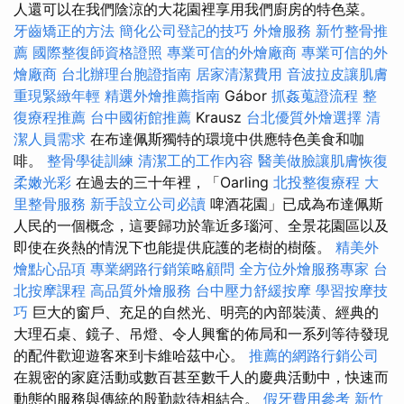
人還可以在我們陰涼的大花園裡享用我們廚房的特色菜。
牙齒矯正的方法
簡化公司登記的技巧
外燴服務
新竹整骨推
薦
國際整復師資格證照
專業可信的外燴廠商
專業可信的外
燴廠商
台北辦理台胞證指南
居家清潔費用
音波拉皮讓肌膚
重現緊緻年輕
精選外燴推薦指南
Gábor
抓姦蒐證流程
整
復療程推薦
台中國術館推薦
Krausz
台北優質外燴選擇
清
潔人員需求
在布達佩斯獨特的環境中供應特色美食和咖
啡。
整骨學徒訓練
清潔工的工作內容
醫美做臉讓肌膚恢復
柔嫩光彩
在過去的三十年裡，「Oarling
北投整復療程
大
里整骨服務
新手設立公司必讀
啤酒花園」已成為布達佩斯
人民的一個概念，這要歸功於靠近多瑙河、全景花園區以及
即使在炎熱的情況下也能提供庇護的老樹的樹蔭。
精美外
燴點心品項
專業網路行銷策略顧問
全方位外燴服務專家
台
北按摩課程
高品質外燴服務
台中壓力舒緩按摩
學習按摩技
巧
巨大的窗戶、充足的自然光、明亮的內部裝潢、經典的
大理石桌、鏡子、吊燈、令人興奮的佈局和一系列等待發現
的配件歡迎遊客來到卡維哈茲中心。
推薦的網路行銷公司
在親密的家庭活動或數百甚至數千人的慶典活動中，快速而
動態的服務與傳統的殷勤款待相結合。
假牙費用參考
新竹