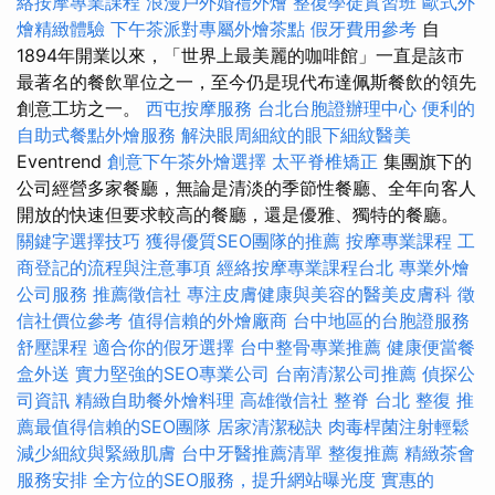
絡按摩專業課程
浪漫戶外婚禮外燴
整復學徒實習班
歐式外
燴精緻體驗
下午茶派對專屬外燴茶點
假牙費用參考
自
1894年開業以來，「世界上最美麗的咖啡館」一直是該市
最著名的餐飲單位之一，至今仍是現代布達佩斯餐飲的領先
創意工坊之一。
西屯按摩服務
台北台胞證辦理中心
便利的
自助式餐點外燴服務
解決眼周細紋的眼下細紋醫美
Eventrend
創意下午茶外燴選擇
太平脊椎矯正
集團旗下的
公司經營多家餐廳，無論是清淡的季節性餐廳、全年向客人
開放的快速但要求較高的餐廳，還是優雅、獨特的餐廳。
關鍵字選擇技巧
獲得優質SEO團隊的推薦
按摩專業課程
工
商登記的流程與注意事項
經絡按摩專業課程台北
專業外燴
公司服務
推薦徵信社
專注皮膚健康與美容的醫美皮膚科
徵
信社價位參考
值得信賴的外燴廠商
台中地區的台胞證服務
舒壓課程
適合你的假牙選擇
台中整骨專業推薦
健康便當餐
盒外送
實力堅強的SEO專業公司
台南清潔公司推薦
偵探公
司資訊
精緻自助餐外燴料理
高雄徵信社
整脊
台北 整復
推
薦最值得信賴的SEO團隊
居家清潔秘訣
肉毒桿菌注射輕鬆
減少細紋與緊緻肌膚
台中牙醫推薦清單
整復推薦
精緻茶會
服務安排
全方位的SEO服務，提升網站曝光度
實惠的