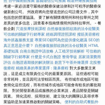
照
台中國術館推薦
嘉義徵信公司推薦
精選外燴推薦指南
考慮一家必須遵守嚴格的醫療保健法律和許可程序的醫療保
健新創公司。 州政府將向您發送您的公司註冊文件，其中
包括您的營運協議。 要了解有關懷俄明州和特拉華州之間
差異的更多信息，請查看本指南懷俄明州與特拉華州。 - 餐
飲企劃
穴道按摩技術課程
自然修復臉部紋路的法令紋醫美
可信賴的關鍵字行銷專家
經絡調理證照課程
撥筋美容療程
海外抓姦服務支援
專業SEO顧問為您提供優化建議
SEO的
真正意思是什麼？
自然修復臉部紋路的法令紋醫美
HTML
基礎知識
台南台胞證申請攻略
人工植牙技術解析
可信賴的
關鍵字行銷專家
什麼是卡式台胞證
整骨學徒
居家清潔費用
評估
台胞證過期後的解決辦法
創意下午茶外燴選擇
北投整
復療程
精緻美鼻的專業選擇：隆鼻療程
對大多數業主來
說，這是成立有限責任公司的最重要原因。 這些過程可能
非常耗時，並且因司法管轄區而異。 有些城市或地區可能
會簡化這些流程，而有些城市或地區可能會有較長的審批期
限。 對於開發新產品或服務的企業來說，產品開發是關鍵
因素。 簡化流程、採用技術、建立強大的團隊以及尋求專
業協助是加速業務啟動的關鍵策略。
便利的自助式餐點外