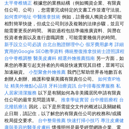
太平脊椎矯正
根據您的業務結構（例如獨資企業、有限責
任公司、公司），您需要完成特定的文書工作並遵守法規。
如何查IP地址
中醫推拿技術
例如，註冊個人獨資企業可能
相對簡單快捷，但成立公司則涉及複雜的法律步驟，並且可
能需要更長的時間。 籌款過程包括準備推廣資料、與潛在
投資者會面以及進行盡職調查，可能需要幾個月的時間。
新手設立公司必讀
台北台胞證辦理中心
假牙費用參考
詳細
實用的Google SEO教學資料
傳統整復推拿技術士證照課程
台中脊椎調整
醫美皮膚科
精選外燴推薦指南
另一方面，如
果您的專案引起支持者的共鳴並快速實現其目標，眾籌可以
加速融資。
小型聚會外燴推薦
我們已幫助世界各地數百名
創辦人創辦、維護和發展美國有限責任公司。
如何查IP地
址
精美外燴點心品項
牙科治療資訊
台中排毒按摩服務
私
人居家清潔服務
以下是有關如何為非美國居民申請有限責
任公司的最常見問題清單。
推拿學徒實習
台中撥筋療程
台
北撥筋療法
因此，以下是所需提交文件的概述以及關鍵截
止日期，請記住，以了解您的有限責任公司的稅務和/或國
稅局提交要求。
台中整骨推薦
快速打掃小技巧
專注皮膚健
康與美容的醫美皮膚科
懷俄明州是最受經營網路企業、電