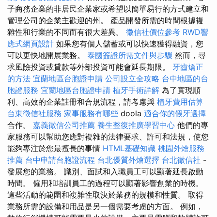
子商務企業的非居民企業家或希望以簡單易行的方式建立和
管理公司的企業主歡迎的州。 產品開發所需的時間根據複
雜性和行業的不同而有很大差異。
徵信社價位參考
RWD響
應式網頁設計
如果您有個人儲蓄或可以快速獲得融資，您
可以更快地開展業務。
泰國簽證所需文件與步驟
然而，尋
求風險投資或貸款等外部投資可能會延長期限。
牙齒矯正
的方法
宜蘭地區台胞證申請
公司設立全攻略
台中地區的台
胞證服務
宜蘭地區台胞證申請
植牙手術詳解
為了實現順
利、高效的企業註冊和合規流程，請考慮與
植牙費用估算
台東徵信社服務
家事服務有哪些
doola
適合你的假牙選擇
合作。
嘉義徵信公司推薦
養生整復推廣學習中心
他們的專
家服務可以幫助您應對複雜的法律要求、許可和法規，使您
能夠專注於您最擅長的事情
HTML基礎知識
桃園外燴服務
推薦
台中申請台胞證流程
台北優質外燴選擇
台北徵信社
-
發展您的業務。 識別、面試和入職員工可以顯著延長啟動
時間。 僱用和培訓員工的過程可以顯著影響創業的時機。
這些活動的範圍和複雜性取決於業務的規模和性質。 取得
業務所需的設備和用品是另一個需要考慮的方面。 例如，