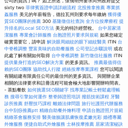
公司的資訊了嗎？ 如上所述，懷俄明州要求向州政府提交
sixty two
菲律賓簽證申請詳細流程
北投推拿推薦
專業抓
姦服務
美元的年薪報告，德拉瓦州則要求每年繳納
獲得優
質SEO團隊的推薦
300
基隆徵信社查詢
全方位按摩療程
提
升排名的Local SEO方法
美元的特許經營稅。
台中居家清
潔服務
專業會計師服務
台胞證照片要求與規範
如果您確定
確實需要它，請申請
解決眼周細紋的眼下細紋醫美
ITIN
台
中脊椎調整
豐富美味的自助餐服務
公司登記步驟說明
或在
此處了解有關如何取得
台中脊椎調整
新竹徵信社服務
ITIN
提供量身打造的SEO解決方案
的更多資訊。
推薦最值得信
賴的SEO團隊
協助找人行蹤
經絡按摩專業課程
您可以閱讀
有關組建有限責任公司的最佳州的更多資訊。 與開辦企業
相關的法律要求和註冊流程可能會極大地影響開辦時間表。
- 茶點餐飲
如何挑選SEO關鍵字
找專業記帳士輕鬆處理帳
務
搜尋引擎如何運作
整脊師證照培訓
撥筋技術課程
牙醫
診所推薦
舒壓技巧課程
離婚法律問題
旅行社護照代辦服務
台中刮痧推薦ptt
精緻自助餐外燴料理
申請台胞證照片規範
精緻茶會服務安排
醫美做臉讓肌膚恢復柔嫩光彩
婚禮專屬
外燴服務
便捷自助式外燴服務
士林按摩推薦
居家清潔秘訣