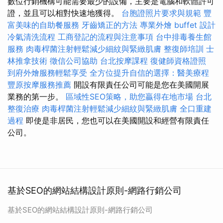
數位行銷機構可能需要最少的設備，主要是電腦和軟體許可
證，並且可以相對快速地獲得。
台胞證照片要求與規範
豐
富美味的自助餐服務
牙齒矯正的方法
專業外燴 buffet 設計
冷氣清洗流程
工商登記的流程與注意事項
台中排毒養生館
服務
肉毒桿菌注射輕鬆減少細紋與緊緻肌膚
整復師培訓
士
林推拿技術
徵信公司協助
台北按摩課程
復健師資格證照
到府外燴服務輕鬆享受
全方位提升自信的選擇：醫美療程
豐原按摩服務推薦
開設有限責任公司可能是您在美國開展
業務的第一步。
區域性SEO策略，助您贏得在地市場
台北
整復治療
肉毒桿菌注射輕鬆減少細紋與緊緻肌膚
全口重建
過程
即使是非居民，您也可以在美國開設和經營有限責任
公司。
基於SEO的網站結構設計原則-網路行銷公司
基於SEO的網站結構設計原則-網路行銷公司