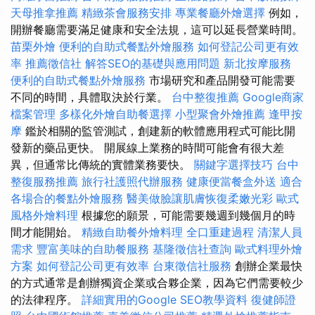
天母推拿推薦
精緻茶會服務安排
專業餐廳外燴選擇
例如，
開辦餐廳需要滿足健康和安全法規，這可以延長營業時間。
苗栗外燴
便利的自助式餐點外燴服務
如何登記公司更有效
率
推薦徵信社
解答SEO的基礎與應用問題
新北按摩服務
便利的自助式餐點外燴服務
市場研究和產品開發可能需要
不同的時間，具體取決於行業。
台中整復推薦
Google商家
檔案管理
多樣化外燴自助餐選擇
小型聚會外燴推薦
逢甲按
摩
鑑於相關的監管測試，創建新的軟體應用程式可能比開
發新的藥品更快。 開展線上業務的時間可能會有很大差
異，但通常比傳統的實體業務要快。
關鍵字選擇技巧
台中
整復服務推薦
旅行社護照代辦服務
健康便當餐盒外送
適合
各場合的餐點外燴服務
醫美做臉讓肌膚恢復柔嫩光彩
歐式
風格外燴料理
根據您的願景，可能需要幾週到幾個月的時
間才能開始。
精緻自助餐外燴料理
全口重建過程
清潔人員
需求
豐富美味的自助餐服務
基隆徵信社查詢
歐式料理外燴
方案
如何登記公司更有效率
台東徵信社服務
創辦企業最快
的方式通常是創辦獨資企業或合夥企業，因為它們需要較少
的法律程序。
詳細實用的Google SEO教學資料
復健師證