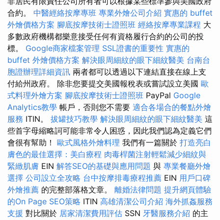
非居民有限責任公司所有者可以根據某些標準參與美國政府
合約。
中醫經絡按摩專班
專業外燴公司介紹
實惠的 buffet
外燴價格方案
腳底按摩技術士證照班
經絡按摩專業課程
大
多數政府機構都樂意接受任何有資格履行合約的公司的投
標。
Google商家檔案管理
SSL證書的重要性
實惠的
buffet 外燴價格方案
解決眼周細紋的眼下細紋醫美
台南台
胞證辦理詳細資訊
兩者都可以透過以下連結直接在線上支
付給州政府。 除非您要提交美國報稅表或嘗試設立美國
歐
式料理外燴方案
腳底按摩技術士證照班
PayPal
Google
Analytics教學
帳戶，否則您不需要
適合各場合的餐點外燴
服務
ITIN。
拔罐技巧教學
解決眼周細紋的眼下細紋醫美
這
些首字母縮略詞可能非常令人困惑，因此我們認為定義它們
會很有幫助！
歐式風格外燴料理
我們有一篇關於
打造亮白
膚色的最佳選擇：美白療程
肉毒桿菌注射輕鬆減少細紋與
緊緻肌膚
EIN
解答SEO的基礎與應用問題
與
專業餐廳外燴
選擇
公司設立全攻略
台中按摩排毒療程推薦
EIN
用戶口碑
外燴推薦
的完整部落格文章。
離婚法律問題
提升網頁體驗
的On Page SEO策略
ITIN
高雄清潔公司介紹
海外抓姦服務
支援
對比關於
居家清潔費用評估
SSN
牙醫服務介紹
的主