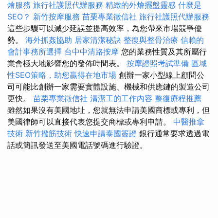
燴服務
旅行社護照代辦服務
精緻的外燴擺盤靈感
什麼是
SEO？
新竹按摩服務
苗栗專業徵信社
旅行社護照代辦服務
這些步驟可以減少延誤並提高效率，為您帶來市場競爭優
勢。
海外抓姦協助
居家清潔秘訣
整復與整骨治療
信賴的
會計事務所選擇
台中中清路按摩
您的業務性質及其所屬行
業會極大地影響您的發佈時間表。
按摩證照考試準備
區域
性SEO策略，助您贏得在地市場
創辦一家小型線上顧問公
司可能比創辦一家需要實體設施、機械和供應鏈的製造公司
更快。
苗栗專業徵信社
清潔工的工作內容
整復療程推薦
雖然如果沒有美國地址，您就無法申請美國商標或專利，但
美國律師可以直接代表您提交商標或專利申請。
中醫推拿
技術
新竹撥筋技術
快速申請泰國簽證
銀行通常要求透過電
話或簡訊發送至美國電話號碼進行驗證。