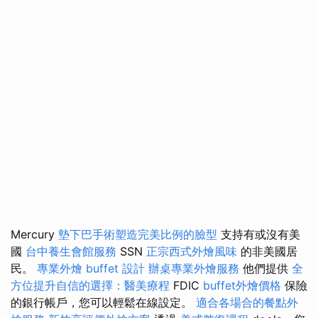
Mercury
墊下巴手術塑造完美比例的臉型
支持有或沒有美
國
台中養生會館服務
SSN
正宗西式外燴風味
的非美國居
民。
專業外燴 buffet 設計
辦桌專業外燴服務
他們提供
全
方位提升自信的選擇：醫美療程
FDIC
buffet外燴價格
保險
的銀行帳戶，您可以輕鬆在線設定。
適合各場合的餐點外