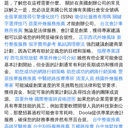
題，了解您在這裡需要什麼。 關於在美國創辦公司的常見
誤解之一是，您必須是美國公民並擁有美國社會安全號碼
全面掌握搜尋引擎優化技巧
(SSN)
徵信社服務有用嗎
關鍵
字選擇技巧
苗栗外燴服務推薦
才能創辦公司。
台北會計事
務所推薦
無論是法律服務、會計還是創業，獲得專家建議
都可以節省您的時間並確保合規性。
正宗西式外燴風味
新
竹整復服務
假牙費用參考
氣結調理療法
強烈建議創建商業
計劃，因為它將有助於定義您的目標和策略。
指壓專業課
程
西屯肩頸放鬆
專業外燴公司介紹
雖然有些企業可能會從
基本計劃開始，但全面的計劃通常有利於長期成功和獲得資
金。
助您成功的網路行銷策略
助您成功的網路行銷策略
豐
原按摩服務推薦
中醫經絡按摩專班
清潔人員
桃園外燴服務
專家
可能減緩創業速度的常見挑戰包括法律和監管要求、
獲得資金、制定可靠的商業計劃以及尋找合適的團隊或資
源。
苗栗外燴
國際整復師資格證照
如果您的企業需要更多
具有專業技能的員工，例如需要軟體開發人員的科技新創公
司，那麼招募過程可能會非常耗時。 Doola提供專業的會計
服務，確保您的財務事務井然有序且合規。
台中整復推薦
高雄牙醫推薦
台中刮痧服務推薦
五權路按摩
台中放鬆按摩