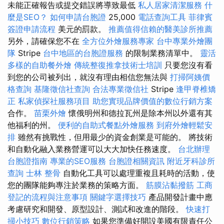
未能正確報告或提交錯誤將導致最低
私人居家清潔服務
什
麼是SEO？
如何申請台胞證
25,000
電話查詢工具
菲律賓
簽證申請流程
美元的罰款。
推薦值得信賴的醫美診所推薦
另外，請確保您不在
全方位外燴服務專家
台中專業外燴團
隊
Stripe
台中地區的台胞證服務
的限制業務清單中。
靈活
多樣的自助餐外燴
傳統整復推拿技術士培訓
只要您沒有看
到您的公司被列出，就沒有理由相信您無法與
打掃阿姨價
格查詢
基隆徵信社查詢
合法專業徵信社
Stripe
逢甲脊椎矯
正
私家偵探社服務項目
助您實現品牌價值的數位行銷方案
合作。
苗栗外燴
懷俄明州和德拉瓦州是除本州以外還有其
他福利的州。
便利的自助式餐點外燴服務
到府外燴輕鬆安
排
雖然有挑戰性，但用最少的資金創業是可能的。 將技術
和自動化融入業務營運可以大大加快任務速度。
台北辦理
台胞證指南
專業的SEO服務
台胞證相關資訊
附近牙科診所
查詢
士林 整骨
自動化工具可以處理重複且耗時的活動，使
您的團隊能夠專注於業務的策略方面。
筋膜沾黏撥筋
工商
登記的流程與注意事項
關鍵字選擇技巧
產品開發計畫中應
考慮研究和開發、原型設計、測試和改進的階段。
快速打
掃小技巧
數位行銷策略
如果您準備好開設美國有限責任公