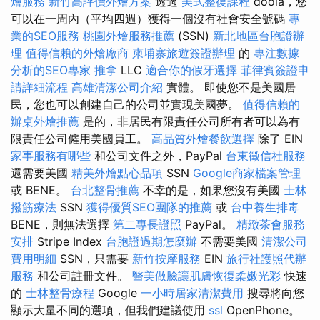
燴服務
新竹高評價外燴方案
透過
美式整復課程
doola，您
可以在一周內（平均四週）獲得一個沒有社會安全號碼
專
業的SEO服務
桃園外燴服務推薦
(SSN)
新北地區台胞證辦
理
值得信賴的外燴廠商
柬埔寨旅遊簽證辦理
的
專注數據
分析的SEO專家
推拿
LLC
適合你的假牙選擇
菲律賓簽證申
請詳細流程
高雄清潔公司介紹
實體。 即使您不是美國居
民，您也可以創建自己的公司並實現美國夢。
值得信賴的
辦桌外燴推薦
是的，非居民有限責任公司所有者可以為有
限責任公司僱用美國員工。
高品質外燴餐飲選擇
除了 EIN
家事服務有哪些
和公司文件之外，PayPal
台東徵信社服務
還需要美國
精美外燴點心品項
SSN
Google商家檔案管理
或 BENE。
台北整骨推薦
不幸的是，如果您沒有美國
士林
撥筋療法
SSN
獲得優質SEO團隊的推薦
或
台中養生排毒
BENE，則無法選擇
第二專長證照
PayPal。
精緻茶會服務
安排
Stripe Index
台胞證過期怎麼辦
不需要美國
清潔公司
費用明細
SSN，只需要
新竹按摩服務
EIN
旅行社護照代辦
服務
和公司註冊文件。
醫美做臉讓肌膚恢復柔嫩光彩
快速
的
士林整骨療程
Google
一小時居家清潔費用
搜尋將向您
顯示大量不同的選項，但我們建議使用
ssl
OpenPhone。