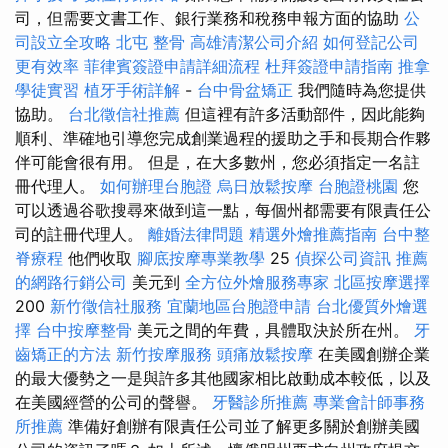
司，但需要文書工作、銀行業務和稅務申報方面的協助
公
司設立全攻略
北屯 整骨
高雄清潔公司介紹
如何登記公司
更有效率
菲律賓簽證申請詳細流程
杜拜簽證申請指南
推拿
學徒實習
植牙手術詳解
-
台中骨盆矯正
我們隨時為您提供
協助。
台北徵信社推薦
但這裡有許多活動部件，因此能夠
順利、準確地引導您完成創業過程的援助之手和長期合作夥
伴可能會很有用。 但是，在大多數州，您必須指定一名註
冊代理人。
如何辦理台胞證
烏日放鬆按摩
台胞證桃園
您
可以透過谷歌搜尋來做到這一點，每個州都需要有限責任公
司的註冊代理人。
離婚法律問題
精選外燴推薦指南
台中整
脊療程
他們收取
腳底按摩專業教學
25
偵探公司資訊
推薦
的網路行銷公司
美元到
全方位外燴服務專家
北區按摩選擇
200
新竹徵信社服務
宜蘭地區台胞證申請
台北優質外燴選
擇
台中按摩整骨
美元之間的年費，具體取決於所在州。
牙
齒矯正的方法
新竹按摩服務
頭痛放鬆按摩
在美國創辦企業
的最大優勢之一是與許多其他國家相比啟動成本較低，以及
在美國經營的公司的聲譽。
牙醫診所推薦
專業會計師事務
所推薦
準備好創辦有限責任公司並了解更多關於創辦美國