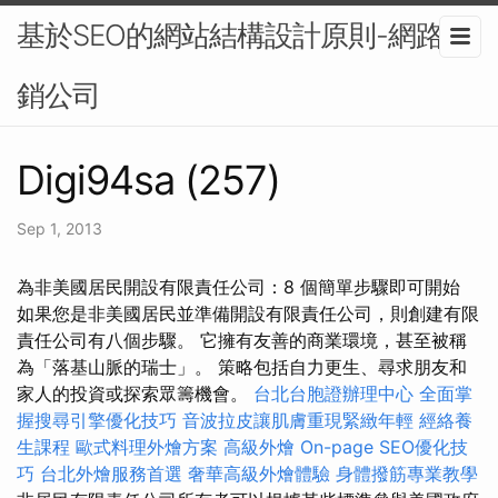
基於SEO的網站結構設計原則-網路行
銷公司
Digi94sa (257)
Sep 1, 2013
為非美國居民開設有限責任公司：8 個簡單步驟即可開始
如果您是非美國居民並準備開設有限責任公司，則創建有限
責任公司有八個步驟。 它擁有友善的商業環境，甚至被稱
為「落基山脈的瑞士」。 策略包括自力更生、尋求朋友和
家人的投資或探索眾籌機會。
台北台胞證辦理中心
全面掌
握搜尋引擎優化技巧
音波拉皮讓肌膚重現緊緻年輕
經絡養
生課程
歐式料理外燴方案
高級外燴
On-page SEO優化技
巧
台北外燴服務首選
奢華高級外燴體驗
身體撥筋專業教學