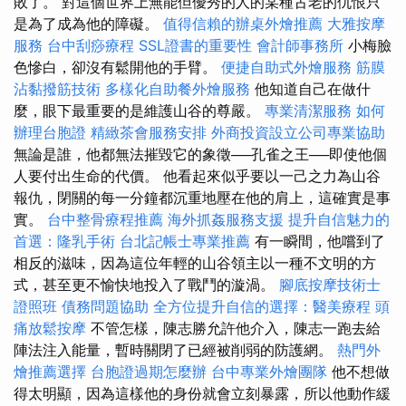
敗了。 對這個世界上無能但優秀的人的某種古老的仇恨只
是為了成為他的障礙。
值得信賴的辦桌外燴推薦
大雅按摩
服務
台中刮痧療程
SSL證書的重要性
會計師事務所
小梅臉
色慘白，卻沒有鬆開他的手臂。
便捷自助式外燴服務
筋膜
沾黏撥筋技術
多樣化自助餐外燴服務
他知道自己在做什
麼，眼下最重要的是維護山谷的尊嚴。
專業清潔服務
如何
辦理台胞證
精緻茶會服務安排
外商投資設立公司專業協助
無論是誰，他都無法摧毀它的象徵──孔雀之王──即使他個
人要付出生命的代價。 他看起來似乎要以一己之力為山谷
報仇，閉關的每一分鐘都沉重地壓在他的肩上，這確實是事
實。
台中整骨療程推薦
海外抓姦服務支援
提升自信魅力的
首選：隆乳手術
台北記帳士專業推薦
有一瞬間，他嚐到了
相反的滋味，因為這位年輕的山谷領主以一種不文明的方
式，甚至更不愉快地投入了戰鬥的漩渦。
腳底按摩技術士
證照班
債務問題協助
全方位提升自信的選擇：醫美療程
頭
痛放鬆按摩
不管怎樣，陳志勝允許他介入，陳志一跑去給
陣法注入能量，暫時關閉了已經被削弱的防護網。
熱門外
燴推薦選擇
台胞證過期怎麼辦
台中專業外燴團隊
他不想做
得太明顯，因為這樣他的身份就會立刻暴露，所以他動作緩