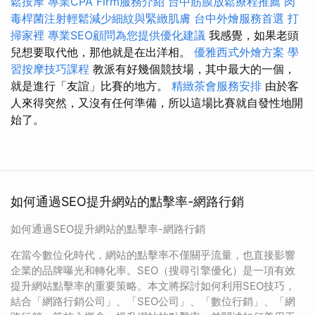
鬆按摩
專業CPA Firm服務介紹
台中筋膜放鬆療程推薦
肉
毒桿菌注射輕鬆減少細紋與緊緻肌膚
台中外燴服務首選
打
掃家裡
專業SEO顧問為您提供優化建議
我感覺，如果老頭
兒想要取代他，那他就是在出洋相。
優雅西式外燴方案
學
習按摩技巧課程
教派有好幾個競技場，其中最大的一個，
就是進行「友誼」比賽的地方。
精緻茶會服務安排
由於客
人來得突然，又沒有任何準備，所以這場比賽就自發性地開
始了。
如何通過SEO提升網站的點擊率-網路行銷
如何通過SEO提升網站的點擊率-網路行銷
在當今數位化時代，網站的點擊率不僅關乎流量，也直接影響
企業的品牌曝光和轉化率。SEO（搜尋引擎優化）是一項有效
提升網站點擊率的重要策略。本文將探討如何利用SEO技巧，
結合「網路行銷公司」、「SEO公司」、「數位行銷」、「網