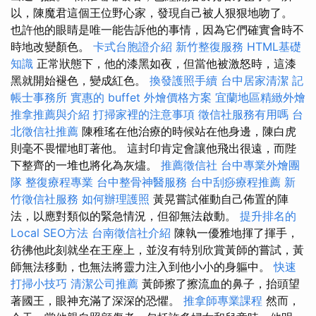
以，陳魔君這個王位野心家，發現自己被人狠狠地吻了。
也許他的眼睛是唯一能告訴他的事情，因為它們確實會時不
時地改變顏色。
卡式台胞證介紹
新竹整復服務
HTML基礎
知識
正常狀態下，他的漆黑如夜，但當他被激怒時，這漆
黑就開始褪色，變成紅色。
換發護照手續
台中居家清潔
記
帳士事務所
實惠的 buffet 外燴價格方案
宜蘭地區精緻外燴
推拿推薦與介紹
打掃家裡的注意事項
徵信社服務有用嗎
台
北徵信社推薦
陳稚瑤在他治療的時候站在他身邊，陳白虎
則毫不畏懼地盯著他。 這封印肯定會讓他飛出很遠，而陛
下整齊的一堆也將化為灰燼。
推薦徵信社
台中專業外燴團
隊
整復療程專業
台中整骨神醫服務
台中刮痧療程推薦
新
竹徵信社服務
如何辦理護照
黃晃嘗試催動自己佈置的陣
法，以應對類似的緊急情況，但卻無法啟動。
提升排名的
Local SEO方法
台南徵信社介紹
陳執一優雅地揮了揮手，
彷彿他此刻就坐在王座上，並沒有特別欣賞黃師的嘗試，黃
師無法移動，也無法將靈力注入到他小小的身軀中。
快速
打掃小技巧
清潔公司推薦
黃師擦了擦流血的鼻子，抬頭望
著國王，眼神充滿了深深的恐懼。
推拿師專業課程
然而，