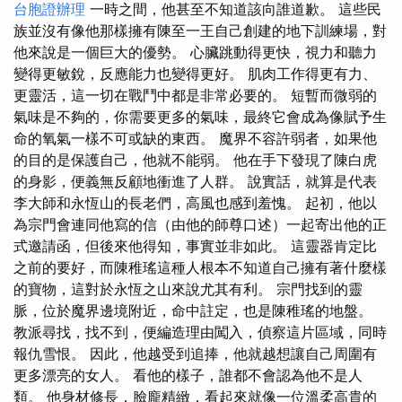
台胞證辦理
一時之間，他甚至不知道該向誰道歉。 這些民
族並沒有像他那樣擁有陳至一王自己創建的地下訓練場，對
他來說是一個巨大的優勢。 心臟跳動得更快，視力和聽力
變得更敏銳，反應能力也變得更好。 肌肉工作得更有力、
更靈活，這一切在戰鬥中都是非常必要的。 短暫而微弱的
氣味是不夠的，你需要更多的氣味，最終它會成為像賦予生
命的氧氣一樣不可或缺的東西。 魔界不容許弱者，如果他
的目的是保護自己，他就不能弱。 他在手下發現了陳白虎
的身影，便義無反顧地衝進了人群。 說實話，就算是代表
李大師和永恆山的長老們，高風也感到羞愧。 起初，他以
為宗門會連同他寫的信（由他的師尊口述）一起寄出他的正
式邀請函，但後來他得知，事實並非如此。 這靈器肯定比
之前的要好，而陳稚瑤這種人根本不知道自己擁有著什麼樣
的寶物，這對於永恆之山來說尤其有利。 宗門找到的靈
脈，位於魔界邊境附近，命中註定，也是陳稚瑤的地盤。
教派尋找，找不到，便編造理由闖入，偵察這片區域，同時
報仇雪恨。 因此，他越受到追捧，他就越想讓自己周圍有
更多漂亮的女人。 看他的樣子，誰都不會認為他不是人
類。 他身材修長，臉龐精緻，看起來就像一位溫柔高貴的