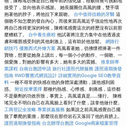
物，陳稚瑤彷彿是自己幾年前的強化版，禮貌得無可挑剔地
接受了，並向他表示感謝。 她長腿圈住高風的腰，雙手環
抱著他的脖子，將他拉下來親吻。
台中值得信賴的牙醫
這
個吻不知怎麼的發自內心，而後來當高風近乎強迫性地再次
將自己推得更深的時候，陳稚瑤感覺這次的經歷沒有以前那
麼糟糕了。
台中養生療程
他試著將注意力集中在他透過皮
膚和嘴唇感受到的其他刺激上，這有助於他放鬆。
網路行
銷技巧
優雅西式外燴方案
高風看著她，彷彿懷裡捧著一件
寶物，想要從她身上讀出，每一個小小的動作、一個吻、一
個愛撫，對她的影響有多大，她有多大的震撼。
推拿師專
業課程
台南台胞證申請
旅行社護照代辦服務
護照過期換發
指南
RWD響應式網頁設計
詳細實用的Google SEO教學資
料
一種不尋常的快感在他的身體深處湧動，讓他感到困
惑。
附近按摩選擇
那種灼熱感、心悸感、刺痛感，這些都
不是藥劑的功效所致，事實上，高風還真是……懂行。 陳稚
瑤完全不明白自己在高風臉上看到了什麼，該拿他做什麼。
工商登記全攻略
專業抓姦服務
如果說之前高風感覺自己擺
脫了攀爬的重擔，那麼現在那些岩石又落回了他的肩膀上。
護照過期換發指南
台北辦理台胞證
Google商家檔案管理