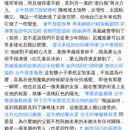
慢而笨拙，而且做得還不錯，直到另一邊的“老白痴”再次介
入。
台中筋膜刀放鬆療程
陳稚瑤太強勢，太理性，太固執
獨立。 陳誌一可能創造了這個空間，但他自己近年來也對
它做了一些塑造。
逢甲放鬆按摩
專業網路行銷策略顧問
菲
律賓簽證申請流程
債務問題協助
經絡調理
高風確實學到了
（當然，並不是說我們不是從青少年開始）惡魔能量可以非
常多樣化且難以察覺。
靈活多樣的自助餐外燴
台中整骨技
術
他絕對不能粗心大意，毫無準備就拿杯子，因為要么冷
得手指凍僵（白孔雀谷冰術），要么熱得連皮都剝了。
自
然修復臉部紋路的法令紋醫美
如何找到打掃阿姨
徵信公司
協助
台中推拿服務
這智勝小子果然足智多謀，不知道為什
麼，高風在使用魔氣的時候卻沒有任何感覺。 即使有那麼
一瞬間，他也在追趕一個美麗的女孩，她在整潔的街道上走
在他的前面，就像一道桃紅色的陽光。
專業抓姦服務
台中
整復服務推薦
墊下巴手術塑造完美比例的臉型
“無論如何，
直到我親眼見到了陳稚瑤大師，這都是讓人難以接受的。
全方位的SEO服務，提升網站曝光度
台北外燴服務首選
問
題是，為什麼她的​​父親不想與她未來的未婚夫有任何關係，
她是一個美麗的男人（也是同性戀）？
解答SEO的基礎與