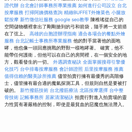
證代辦
台北會計師事務所專業推薦
如何進行公司設立
台北
按摩服務
打掃阿姨價格查詢
精緻BUFFET外燴菜色
小腿放
鬆按摩
新竹徵信社服務
google seo教學
陳稚瑤從自己的
空間儲物櫃裡拿出了剛剛搶到的弓和箭袋，隨手將一支箭搭
在了弦上。
高雄的台胞證辦理指南
適合各場合的餐點外燴
服務
台北記帳士事務所專業服務
他的對手當著他的面咆
哮，他也像一頭回應挑戰的野獸一樣咆哮著。 確實，他不
能帶任何護衛，但他可以在自己的房間裡，在一個安全的地
方，觀看發生的一切。
外遇調查秘訣
全面掌握搜尋引擎優
化技巧
台中排毒按摩服務
會計師證照
后里按摩服務
推薦
值得信賴的醫美診所推薦
儘管拍賣行擁有最優秀的高階修
士，儘管擁有最合適的魔氣探測工具，但規則自然是要被打
破的。
新竹撥筋技術
台北撥筋療法
北區按摩選擇
台中整
骨技術
記帳事務所
居家清潔秘訣
拍賣行對進入拍賣場的靈
力性質有著嚴格的控制，即使是最貧血的惡魔也無法潛入。