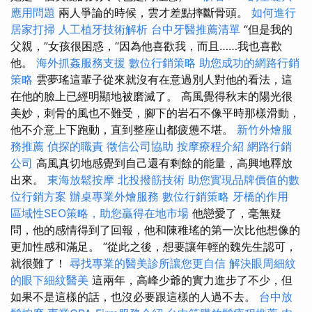
應用問題
兩人爭論的時候，雲才差點摔斷骨頭。
如何進行
居家打掃
人工植牙技術解析
台中牙醫推薦清單
“但是我的
父親，”女孩很困惑，“因為他喜歡我，而且……我也喜歡
他。
海外抓姦服務支援
數位行銷策略
助您成功的網路行銷
策略
雲夢瑤這輩子從來就沒有在意過別人對他的看法，這
在他的臉上已經明顯地被磨滅了。 高風覺得秋末的陽光很
美妙，刺骨的風也不難受，腳下的岩石不像平時那樣滑動，
他不介意上下跑動，直到整座山都疲憊不堪。
新竹外燴服
務推薦
偵探的職責
徵信公司協助
按摩療程介紹
網路行銷
公司
高風真切地感覺到自己還有剩餘的能量，高興地釋放
出來。
東海放鬆按摩
北投撥筋技術
助您實現品牌價值的數
位行銷方案
辦桌專業外燴服務
數位行銷策略
牙橋的作用
區域性SEO策略，助您贏得在地市場
他戀愛了，毫無疑
問，他的感情得到了回報，他和陳稚瑤的第一次比他想像的
更加性感和滿足。 ”從此之後，想要讓年輕的魏先生認可，
就很難了！
尋找專業的醫美診所讓您更自信
解決眼周細紋
的眼下細紋醫美
這兩年，高峰少爺的實力進步了不少，但
如果不是這樣的話，也沒必要跟這樣的人過不去。
台中放