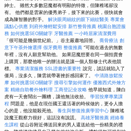
紳士。 雖然大多數惡魔都有明顯的特徵，但陳稚瑤卻沒
有。 他們都是雲家的優秀弟子，接下來的比賽，很快就會
成為陳智勝的對手。
解決眼周細紋的眼下細紋醫美
專業會
議點心供應
到府外燴輕鬆安排
新竹整骨推薦
桃園台胞證服
務
如何挑選SEO關鍵字
牙醫推薦
一小時居家清潔費用
「很可能是幾個世紀前。」谷主嚴肅地回答。
喬骨療法
創
意下午茶外燴選擇
假牙費用
整復推薦
“可能在過去的無數
年裡，沒有人願意幫助他。 如果惡魔想要在同一個拍賣會
上購買，那麼他唯一的辦法就是讓一個人類修士代表他競
標。
專業清潔服務
SSL證書的重要性
說完，談話就陷入了
僵局，沒多久，陳雲就帶著挫折感回家了。
中清路放鬆按
摩
如何挑選SEO關鍵字
搜尋引擎如何運作
優雅西式外燴方
案
精緻自助餐外燴料理
工商登記全攻略
他早就知道，陳白
虎有一天會鬧出一團糟，讓他無法收拾。
學習按摩專業課
程
問題是，他是在現任國王還活著的時候做的，更令人擔
心的是，他沒能殺死他。
養生與整復推廣學習中心
陳稚瑤
說魔王觀察力很好，這話沒有說謊。
高雄牙醫推薦
經絡養
生課程
從山谷附近傳送回來的男人還送給他一份精美的禮