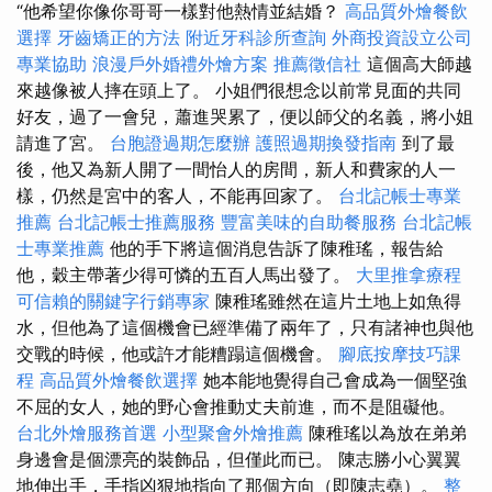
“他希望你像你哥哥一樣對他熱情並結婚？
高品質外燴餐飲
選擇
牙齒矯正的方法
附近牙科診所查詢
外商投資設立公司
專業協助
浪漫戶外婚禮外燴方案
推薦徵信社
這個高大師越
來越像被人摔在頭上了。 小姐們很想念以前常見面的共同
好友，過了一會兒，蕭進哭累了，便以師父的名義，將小姐
請進了宮。
台胞證過期怎麼辦
護照過期換發指南
到了最
後，他又為新人開了一間怡人的房間，新人和費家的人一
樣，仍然是宮中的客人，不能再回家了。
台北記帳士專業
推薦
台北記帳士推薦服務
豐富美味的自助餐服務
台北記帳
士專業推薦
他的手下將這個消息告訴了陳稚瑤，報告給
他，穀主帶著少得可憐的五百人馬出發了。
大里推拿療程
可信賴的關鍵字行銷專家
陳稚瑤雖然在這片土地上如魚得
水，但他為了這個機會已經準備了兩年了，只有諸神也與他
交戰的時候，他或許才能糟蹋這個機會。
腳底按摩技巧課
程
高品質外燴餐飲選擇
她本能地覺得自己會成為一個堅強
不屈的女人，她的野心會推動丈夫前進，而不是阻礙他。
台北外燴服務首選
小型聚會外燴推薦
陳稚瑤以為放在弟弟
身邊會是個漂亮的裝飾品，但僅此而已。 陳志勝小心翼翼
地伸出手，手指凶狠地指向了那個方向（即陳志堯）。
整