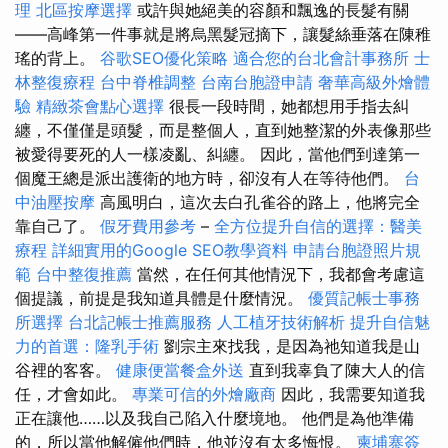
理
北區按摩選擇
或許與她絕美的容顏和飄逸的長髮有關
——高峰第一件事就是將烏黑髮冠摘下，讓髮絲垂落在陳稚
瑤的背上。
谷歌SEO優化策略
適合您的台北會計事務所
士
林整復療程
台中脊椎調整
台南台胞證申請
奢華高級外燴體
驗
精緻茶會點心選擇
很長一段時間，她都想用手指去糾
纏，不僅僅是頭髮，而是整個人，直到她整潔的外表像那些
被愛得要死的人一樣凌亂、糾纏。 因此，當他們到達第一
個魔王總是派出護衛的地方時，卻沒有人在等待他們。
台
中油壓按摩
高風明白，這次去白孔雀谷的路上，他將完全
靠自己了。
假牙費用參考
–
全方位提升自信的選擇：醫美
療程
詳細實用的Google SEO教學資料
申請台胞證照片規
範
台中整復推薦
當然，在任何其他情況下，我都會考慮這
個提議，前提是我知道具體是什麼情況。
優質記帳士事務
所選擇
台北記帳士推薦服務
人工植牙技術解析
提升自信魅
力的首選：隆乳手術
劉宗主來找我，是因為祂知道我是山
谷裡的客客。
健康便當餐盒外送
直到我辜負了陳大人的信
任，才會如此。
專業可信的外燴廠商
因此，我需要知道我
正在讓他……以及我自己陷入什麼境地。 他們是為他準備
的，所以當他解僱他們時，他並沒有太多悔恨。
柬埔寨簽