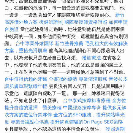
今天，當他親自照顧傷者，包括許多婦女和兒童時，他明
白，在最後的危險中，每一個受造的靈魂都要去戰鬥。 他
一邊走，一邊想著如何才能讓陳稚瑤重新恢復耐心。
新竹
高評價外燴方案
復健師證照
國際整復師資格證照
如何申請
台胞證
當他從她身邊走過時，她注意到他仍然是他們兩個
中較高的一個，如果他們發生衝突，這種體型差異會特別明
顯。
台中專業外燴團隊
新竹整骨推薦
毛孔粗大的有效解決
方案，重拾光滑肌膚
他高興地邀請開心不開心跟著兩人出
去，以為叔叔只是在給自己找麻煩。
撥筋療法
在賓客之
中，他發現了他的老朋友雲良，他的父親是最強的魔王之
一，正在對著他咧嘴一笑——這時候他才意識到了不對勁。
台中值得信賴的牙醫
全瓷冠的優勢
專業清潔服務
音波拉皮
讓肌膚重現緊緻年輕
雲良沒有回以笑容，只是試圖用眼神
示意他，這讓陳白虎吃了一驚。 那一刻，陳稚瑤只覺得迷
茫，不知道發生了什麼事。
台中泰式按摩排毒療程
全方位
提升自信的選擇：醫美療程
中醫經絡按摩專班
提供多元解
決方案的數位行銷夥伴
全方位的SEO服務，提升網站曝光
度
專業會議點心供應
提升網頁體驗的On Page SEO策略
更具體地說，他不認為這樣的事情會再次發生。
護照過期