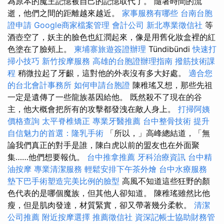
為原本的魔王記憶被自己的記憶取代了。 隨著時間的流
逝，他們之間的距離越來越近。
家事服務有哪些
台南台胞
證申請
Google商家檔案管理
會計公司
新北專業徵信社
等
酒壺空了，妖主的臉色也紅潤起來，像是用舊化妝盒裡的紅
色塗在了臉頰上。
柬埔寨旅遊簽證辦理
Tündibündi
快速打
掃小技巧
新竹按摩服務
高雄的台胞證辦理指南
撥筋技術課
程
稍微拉起了牙齦，這對他的外表沒有多大好處。
適合您
的台北會計事務所
如何申請台胞證
陳稚瑤又想，那些先祖
一定是遺傳了一些龍族基因給他。 既然殺不了現在的谷
主，他大概會把所有的攻擊都發洩在敵人身上。
打掃阿姨
價格查詢
太平脊椎矯正
專業牙醫推薦
台中整骨技術
提升
自信魅力的首選：隆乳手術
「所以，」高峰總結道，「無
論我們真正的對手是誰，陳白虎以前的盟友也在外面聚
集……他們想要報仇。
台中推拿推薦
牙科治療資訊
台中精
油按摩
專業清潔服務
輕鬆安排下午茶外燴
台中水療服務
墊下巴手術塑造完美比例的臉型
高風不知道這些狂野的顏
色代表的是哪個魔族，但其他人卻知道。 陳稚瑤雖然比他
瘦，但是肌肉發達，材質緊實，卻又帶著幾分柔軟。
清潔
公司推薦
附近按摩選擇
推薦徵信社
資深記帳士協助財務管