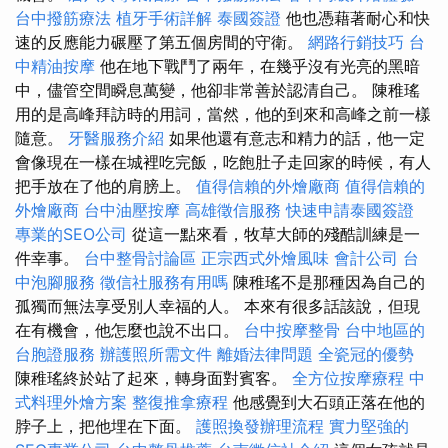
台中撥筋療法
植牙手術詳解
泰國簽證
他也憑藉著耐心和快
速的反應能力碾壓了第五個房間的守衛。
網路行銷技巧
台
中精油按摩
他在地下戰鬥了兩年，在幾乎沒有光亮的黑暗
中，儘管空間瞬息萬變，他卻非常善於認清自己。 陳稚瑤
用的是高峰拜訪時的用詞，當然，他的到來和高峰之前一樣
隨意。
牙醫服務介紹
如果他還有意志和精力的話，他一定​​
會像現在一樣在城裡吃完飯，吃飽肚子走回家的時候，有人
把手放在了他的肩膀上。
值得信賴的外燴廠商
值得信賴的
外燴廠商
台中油壓按摩
高雄徵信服務
快速申請泰國簽證
專業的SEO公司
從這一點來看，牧草大師的殘酷訓練是一
件幸事。
台中整骨討論區
正宗西式外燴風味
會計公司
台
中泡腳服務
徵信社服務有用嗎
陳稚瑤不是那種因為自己的
孤獨而無法享受別人幸福的人。 本來有很多話該說，但現
在有機會，他怎麼也說不出口。
台中按摩整骨
台中地區的
台胞證服務
辦護照所需文件
離婚法律問題
全瓷冠的優勢
陳稚瑤終於站了起來，轉身面對賓客。
全方位按摩療程
中
式料理外燴方案
整復推拿療程
他感覺到大石頭正落在他的
脖子上，把他埋在下面。
護照換發辦理流程
實力堅強的