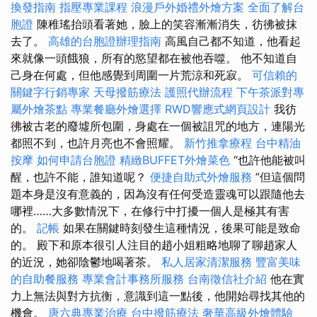
換發指南
指壓專業課程
浪漫戶外婚禮外燴方案
全面了解台
胞證
陳稚瑤抬頭看著她，臉上的笑容漸漸消失，彷彿被抹
去了。
高雄的台胞證辦理指南
高風自己都不知道，他看起
來就像一頭餓狼，所有的慾望都在被他吞噬。 他不知道自
己身在何處，但他感覺到周圍一片荒涼和死寂。
可信賴的
關鍵字行銷專家
天母撥筋療法
護照代辦流程
下午茶派對專
屬外燴茶點
專業餐廳外燴選擇
RWD響應式網頁設計
我彷
彿被古老的廢墟所包圍，身處在一個被詛咒的地方，連陽光
都照不到，也許月亮也不會照耀。
新竹推拿療程
台中精油
按摩
如何申請台胞證
精緻BUFFET外燴菜色
“也許他能被叫
醒，也許不能，誰知道呢？
便捷自助式外燴服務
”但這個問
題本身是沒有意義的，因為沒有任何受造靈魂可以跟隨他去
哪裡……大多數情況下，在修行中打擾一個人是極其有害
的。
記帳
如果在關鍵時刻發生這種情況，後果可能是致命
的。 殿下和原本很引人注目的趙小姐粗略地聊了聊趙家人
的近況，她卻陰鬱地喝著茶。
私人居家清潔服務
豐富美味
的自助餐服務
專業會計事務所服務
台南徵信社介紹
他在實
力上無法與對方抗衡，意識到這一點後，他開始尋找其他的
機會。
唐六典專業治療
台中撥筋療法
奢華高級外燴體驗