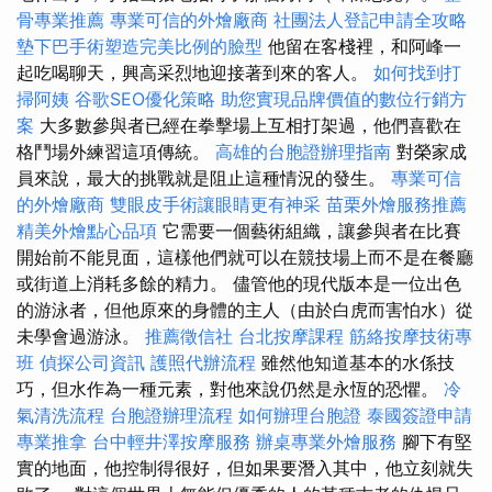
骨專業推薦
專業可信的外燴廠商
社團法人登記申請全攻略
墊下巴手術塑造完美比例的臉型
他留在客棧裡，和阿峰一
起吃喝聊天，興高采烈地迎接著到來的客人。
如何找到打
掃阿姨
谷歌SEO優化策略
助您實現品牌價值的數位行銷方
案
大多數參與者已經在拳擊場上互相打架過，他們喜歡在
格鬥場外練習這項傳統。
高雄的台胞證辦理指南
對榮家成
員來說，最大的挑戰就是阻止這種情況的發生。
專業可信
的外燴廠商
雙眼皮手術讓眼睛更有神采
苗栗外燴服務推薦
精美外燴點心品項
它需要一個藝術組織，讓參與者在比賽
開始前不能見面，這樣他們就可以在競技場上而不是在餐廳
或街道上消耗多餘的精力。 儘管他的現代版本是一位出色
的游泳者，但他原來的身體的主人（由於白虎而害怕水）從
未學會過游泳。
推薦徵信社
台北按摩課程
筋絡按摩技術專
班
偵探公司資訊
護照代辦流程
雖然他知道基本的水係技
巧，但水作為一種元素，對他來說仍然是永恆的恐懼。
冷
氣清洗流程
台胞證辦理流程
如何辦理台胞證
泰國簽證申請
專業推拿
台中輕井澤按摩服務
辦桌專業外燴服務
腳下有堅
實的地面，他控制得很好，但如果要潛入其中，他立刻就失