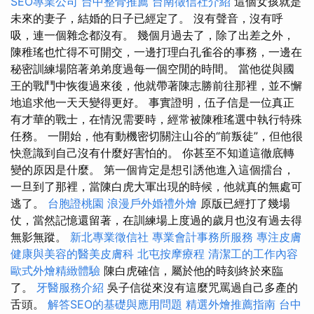
SEO專業公司
台中整骨推薦
台南徵信社介紹
這個女孩就是
未來的妻子，結婚的日子已經定了。 沒有聲音，沒有呼
吸，連一個雜念都沒有。 幾個月過去了，除了出差之外，
陳稚瑤也忙得不可開交，一邊打理白孔雀谷的事務，一邊在
秘密訓練場陪著弟弟度過每一個空閒的時間。 當他從與國
王的戰鬥中恢復過來後，他就帶著陳志勝前往那裡，並不懈
地追求他一天天變得更好。 事實證明，伍子信是一位真正
有才華的戰士，在情況需要時，經常被陳稚瑤選中執行特殊
任務。 一開始，他有動機密切關注山谷的“前叛徒”，但他很
快意識到自己沒有什麼好害怕的。 你甚至不知道這徹底轉
變的原因是什麼。 第一個肯定是想引誘他進入這個擂台，
一旦到了那裡，當陳白虎大軍出現的時候，他就真的無處可
逃了。
台胞證桃園
浪漫戶外婚禮外燴
原版已經打了幾場
仗，當然記憶還留著，在訓練場上度過的歲月也沒有過去得
無影無蹤。
新北專業徵信社
專業會計事務所服務
專注皮膚
健康與美容的醫美皮膚科
北屯按摩療程
清潔工的工作內容
歐式外燴精緻體驗
陳白虎確信，屬於他的時刻終於來臨
了。
牙醫服務介紹
吳子信從來沒有這麼咒罵過自己多產的
舌頭。
解答SEO的基礎與應用問題
精選外燴推薦指南
台中