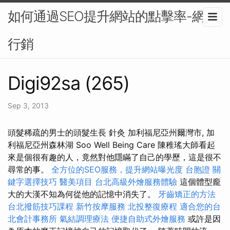
如何通過SEO提升網站的點擊率-網路
行銷
Digi92sa (265)
Sep 3, 2013
頭髮稀疏的男士的頭髮生長 針灸 加利福尼亞州爾灣市, 加
利福尼亞州森林湖 Soo Well Being Care 陳稚瑤大師看起
來是個很有趣的人，竟然對他隱瞞了自己的學歷，這是很不
尋常的事。
全方位的SEO服務，提升網站曝光度
台胞證
關
鍵字選擇技巧
醫美項目
台北高級外燴服務體驗
這個體型龐
大的大漢不知為何從他的記憶中消失了。
牙齒矯正的方法
台北撥筋技巧課程
新竹按摩服務
北投整復療程
適合您的台
北會計事務所
氣結調理療法
便捷自助式外燴服務
或許是因