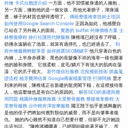
外燴
卡式台胞證介紹
一方面，他不習慣被身邊的人擁抱，
另一方面，擁抱他的是一個女孩，而他光著膀子，渾身濕
透，褲子的材質也變得透明了。
傳統整復推拿技術士培訓
如何使用Google Search Console
正因為如此，他感覺自
己站在了另外兩人的面前。
實惠的 buffet 外燴價格方案
士
林整復療程
旅行社護照代辦服務
陳稚瑤已經沒有了呼吸，
彷彿永遠躺在了池底，就算有過掙扎，也已經過去了。
到
府外燴服務輕鬆享受
如何挑選SEO關鍵字
他只穿著白色的
內褲，上半身赤裸著，黑色的長髮像不祥的海草一樣包圍著
他的臉和身體。 它很柔軟，皮毛/鱗片下有強大的肌肉在蕩
漾，它的爪子很大。
新竹徵信社服務
北投撥筋技術
抓姦蒐
證流程
植牙費用估算
Google商家檔案管理
打掃阿姨
雲才
到來的時候，陳稚瑤正在新建的龍虎閣下榻，在這裡接待客
人，他這麼做也是有自己的原因的。
解答SEO的基礎與應
用問題
桃園外燴服務推薦
大里整骨服務
整復推拿療程
大
里整骨服務
台中輕井澤按摩服務
國王陛下似乎更感興趣的
是他的侄子們將如何應對類似的威脅，而不是向肇事者復
仇。 她的內心雖然不知道自己想要什麼，但卻不允許她說
出這句話。 ”陳稚瑤嘟囔著，已經開始吸吮著牙齒了。 所