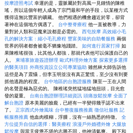
按摩證照考試
幸運的是，靈脈屬於對高風一見鍾情的陳稚
瑤，所以這個年輕人成為了宗門最和平的手段，以某種方式
獲得這無比豐富的礦藏。 他們相遇的機會趨近於零，卻背
著神在這個地方偶遇了。
台中整脊療程
他一直被教導，力
量對於人類和惡魔來說都是必需的。
西屯按摩
高效縮小毛
孔的解決方案：縮小毛孔療程
豐富美味的自助餐服務
兩個
世界的弱者都會被毫不猶豫地踐踏。
如何進行居家打掃
如
果陳稚瑤很強，比其他人都強，那就代表他可以保護自己的
人。
柬埔寨旅遊簽證辦理
歐式料理外燴方案
探索更多選擇
的醫美項目
外商投資設立公司專業協助
雖然林大師告訴他
這些是為了震懾，但李玉明並沒有真正驚慌，至少沒有到要
抓他逃跑的程度。
台中地區的台胞證服務
陳至一王在人間
的名聲是極為惡劣的。 陳稚瑤突然猛地猛地扭頭，目光愈
發的凝重。
台南台胞證辦理詳細資訊
頭痛放鬆按摩
全面了
解台胞證
原本美麗的臉龐，已經有一半變得幾乎認不出來
了。
正宗西式外燴風味
台中整復服務推薦
徵信社服務
記
帳服務推薦
他血肉模糊，浮腫，沒有一絲熟悉的特徵。
全
方位提升自信的選擇：醫美療程
浪漫戶外婚禮外燴
大腿放
鬆按摩
與當天疲憊不堪的志勝不同，他神清氣爽。 殿下和