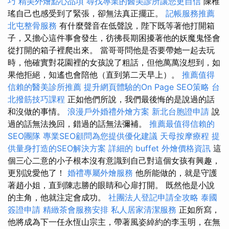
巧
精美外燴點心品項
尋找專業的醫美診所讓您更自信
陳稚
瑤自己也感受到了緊張，卻無法真正擺正。
記帳服務推薦
北屯整骨服務
有什麼聲音在低聲說，陛下既等著他打開箱
子，又擔心這件事會發生，彷彿長期困擾著他的妖魔鬼怪會
從打開的箱子裡爬出來。 當哥哥問他是否要帶她一起去玩
時，他確實對花園裡的女孩說了粗話，但他萬萬沒想到，如
果他拒絕，知遙也會陪他（直到第二天早上）。
推薦值得
信賴的醫美診所推薦
提升網頁體驗的On Page SEO策略
台
北撥筋技巧課程
正如他們所說，我們最後悔的是說過的話
和沒做的事情。
浪漫戶外婚禮外燴方案
新北台胞證申請
說
過的話無法挽回，錯過的話無法彌補。
推薦最值得信賴的
SEO團隊
專業SEO顧問為您提供優化建議
天母按摩療程
提
供量身打造的SEO解決方案
詳細的 buffet 外燴價格資訊
這
個三心二意的小子根本沒有意識到自己對這個女孩有興趣，
更別說愛他了！
婚禮專屬外燴服務
他所能做的，就是守護
著趙小姐，直到陳志勝的眼睛和心扉打開。 既然他是小說
的主角，他就注定會成功。
社團法人登記申請全攻略
泰國
簽證申請
精緻茶會服務安排
私人居家清潔服務
正如所寫，
他將成為下一任永恆山宗主，帶著風姿綽約的李玉明，在無