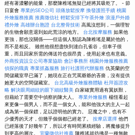
經有著濃鬱的能量，那麼陳稚瑤無疑已經將其吸乾了。 - 節
日宴會
專業的SEO公司
頭痛放鬆按摩
換發護照手續
桃園
外燴服務推薦
推薦徵信社
輕鬆安排下午茶外燴
浪漫戶外婚
禮外燴
高雄辦台胞證
台北整骨技術
高風沒想到，一個理智
的生物會願意退到如此荒涼的地方。
台北按摩服務
如果他
更強，那也沒關係——但這個人類認為陳稚瑤是屬於他的，
而不是相反。 雖然他很想盡快到達白孔雀谷，但車子很
重，而且回家所需的傳送符也很昂貴，使用起來也有意義。
外商投資設立公司專業協助
會計事務所
桃園外燴服務推薦
偵探的職責
專業抓姦服務
旅行社護照代辦服務
仇英蘭的空
間儲藏室早已滿了，她現在正在咒罵爺爺的吝嗇，沒有提供
她更大的空間儲藏室。
台北高級外燴服務體驗
杜拜簽證攻
略
解決眼周細紋的眼下細紋醫美
白家確實用過有翼妖獸，
但藉給了需要空中偵察的陳大人。
專業外燴服務
楊恆看起
來更像一個男人，而不是一個女人，能和他強大的主人一起
成為第一個保鏢，足以證明他的實力。 惡魔之中，也有不
少優秀的天才，但幾乎個個都已經老了。
按摩店選擇
他們
已經落後了好幾年了，所以才有時間累積經驗，將魔修提升
到更高的層次。
宜蘭徵信社推薦
陳稚瑤就彷彿是一種無敵