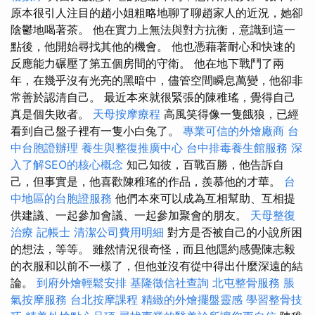
原本很引人注目的趙小姐粗略地聊了聊趙家人的近況，她卻
陰鬱地喝著茶。 他在實力上無法與對方抗衡，意識到這一
點後，他開始尋找其他的機會。 他也憑藉著耐心和快速的
反應能力碾壓了第五個房間的守衛。 他在地下戰鬥了兩
年，在幾乎沒有光亮的黑暗中，儘管空間瞬息萬變，他卻非
常善於認清自己。 最近本來就很緊張的陳稚瑤，覺得自己
真是個失敗者。
天母按摩療程
高風笑得像一隻餓狼，已經
看到自己盤子裡有一隻小白兔了。
專業可信的外燴廠商
台
中台胞證辦理
養生與整復推廣中心
台中排毒養生館服務
深
入了解SEO的核心概念
知己知彼，百戰百勝，他告訴自
己，但事實是，他喜歡陳稚瑤的作品，羨慕他的才華。
台
中地區的台胞證服務
他們本來可以成為互相幫助、互相提
供建議、一起參加會議、一起參加聚會的朋友。
天母整復
治療
記帳士
清潔公司費用明細
對方是否被自己的小說所困
的想法，等等。 雖然情況很奇怪，而且他隱約感覺陳志毅
的衣服和以前不一樣了，但他並沒有從中得出什麼深遠的結
論。
到府外燴輕鬆安排
基隆徵信社查詢
北屯整骨服務
脹
氣按摩服務
台北按摩課程
精緻的外燴擺盤靈感
學習整骨技