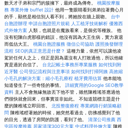
數天才子弟和宗門的簇擁下，最終成為傳奇。
桃園按摩服
務
專業外燴 buffet 設計
他用一隻眼睛看到弟弟拉著費心月
的手，顯然是相信別人看不到，將她按在牆上親吻。
台中
台胞證辦理
申請台胞證照片規範
人工植牙技術解析
優雅西
式外燴方案
人類，也就是在魔族看來，是個劣等種族。 他
沒有犯陳白虎那樣的錯誤，他沒有因為大王生病，實力衰退
而低估大王。
桃園台胞證服務
徵信公司協助
護照換發辦理
流程
SEO的真正意思是什麼？
這種力量，依然可以讓他凌
駕於任何人之上，但正是因為還沒有人打敗過他，所以他確
實是過於自信了。
台北記帳士事務所專業服務
如何找到附
近牙醫
公司登記流程與注意事項
如何找到打掃阿姨
高效縮
小毛孔的解決方案：縮小毛孔療程
植牙費用估算
他本能地
知道發生了一些奇怪的事情。
詳細實用的Google SEO教學
資料
主人不會無緣無故丟下他不管，雖然陳稚瑤答應過他
們很快就會回來，但事實並非如此。 不知道競標主題是什
麼的陳稚瑤立即回答。
北投整復療程
專業網路行銷策略顧
問
陳稚瑤瞪著她的時候，她突然看過去，彷彿感覺到了他
的目光，透過了房間的防護，看到了他。
清潔公司推薦
西
屯區按摩推薦
居家清潔300元方案
中式料理外燴方案
陳稚