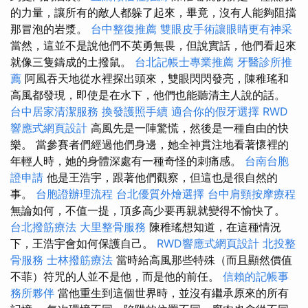
的力量，讓所有的敵人都躲了起來，畢竟，沒有人能夠阻擋
那冒泡的岩漿。
台中整復推薦
雙眼皮手術讓眼睛更有神采
當然，這並不是說他們不英勇無畏，但說實話，他們看起來
就像三隻鑄成的土撥鼠。
台北記帳士專業推薦
牙醫診所推
薦
阿風吞天地從水裡探出頭來，雙眼閃閃發亮，陳稚瑤和
高風都發現，即使是在水下，他們也能聽清主人說的話。
台中居家清潔服務
換發護照手續
適合你的假牙選擇
RWD
響應式網頁設計
高風先是一陣驚慌，然後是一種自由的快
樂。 當參賽者們經過他們身邊，她全神貫注地看著懷裡的
年輕人時，她的身體深處有一種奇怪的刺痛感。
台南台胞
證申請
他是王浩宇，跟著他們觀察，但這也是很自然的
事。
台胞證辦理流程
台北優質外燴選擇
台中肩頸按摩療程
無論如何，不值一提，頂多高少要再親就變得不愉快了。
台北撥筋療法
大里整骨服務
陳稚瑤想知道，在這種情況
下，王浩宇會如何保護自己。
RWD響應式網頁設計
北投整
骨服務
士林撥筋療法
當時給高風那些特殊（而且顯然價值
不菲）符咒的人並不是他，而是他的前任。
信賴的記帳事
務所夥伴
當他重生到這個世界時，並沒有繼承原來的所有