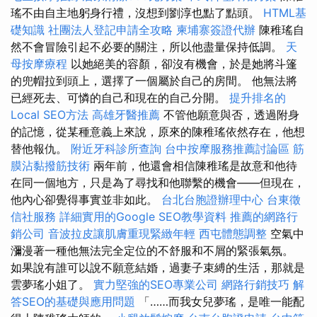
瑤不由自主地躬身行禮，沒想到劉淳也點了點頭。
HTML基
礎知識
社團法人登記申請全攻略
柬埔寨簽證代辦
陳稚瑤自
然不會冒險引起不必要的關注，所以他盡量保持低調。
天
母按摩療程
以她絕美的容顏，卻沒有機會，於是她將斗篷
的兜帽拉到頭上，選擇了一個屬於自己的房間。 他無法將
已經死去、可憐的自己和現在的自己分開。
提升排名的
Local SEO方法
高雄牙醫推薦
不管他願意與否，透過附身
的記憶，從某種意義上來說，原來的陳稚瑤依然存在，他想
替他報仇。
附近牙科診所查詢
台中按摩服務推薦討論區
筋
膜沾黏撥筋技術
兩年前，他還會相信陳稚瑤是故意和他待
在同一個地方，只是為了尋找和他聯繫的機會——但現在，
他內心卻覺得事實並非如此。
台北台胞證辦理中心
台東徵
信社服務
詳細實用的Google SEO教學資料
推薦的網路行
銷公司
音波拉皮讓肌膚重現緊緻年輕
西屯體態調整
空氣中
瀰漫著一種他無法完全定位的不舒服和不屑的緊張氣氛。
如果說有誰可以說不願意結婚，過妻子束縛的生活，那就是
雲夢瑤小姐了。
實力堅強的SEO專業公司
網路行銷技巧
解
答SEO的基礎與應用問題
「……而我女兒夢瑤，是唯一能配