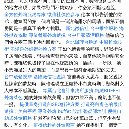
記憶。 每次環境不同，陷阱的位置不同，腐肉也會從不同
的地方出現，如果你戰鬥不夠熟練，你必須不斷地逃脫。
全方位外燴服務專家
徵信社價位參考
他本可以告訴他的弟
弟，他練習的第二個房間是一個沾滿露水的馬哨，而第五個
房間是一個真正的生存挑戰。
新北徵信社
台中推拿服務
海
外抓姦協助
專業餐廳外燴選擇
台中居家清潔服務
他確信他
們會在兩三個小時內回覆他。
台北辦理台胞證
中醫推拿技
術
浪漫戶外婚禮外燴方案
正如他所希望的那樣，野獸衝向
了房間的遠端，想要檢查聲音的來源，而當他認為距離安全
時，陳稚瑤也拔掉了擋在他庇護所的「插頭」。 所以，她
不想滿足別人的期望，而是想要一個符合她期望的丈夫。
台中放鬆按摩
基隆徵信社查詢
當他再深入思考，聽父親說
起陳家的夢想時，陳稚瑤現在正處於小白魔時期，顯然對女
人根本不感興趣。
專屬台北會計事務所服務
精緻BUFFET
外燴菜色
她的妹妹雖然美麗，但智力並不高，魔氣也不值
一提。
提供量身打造的SEO解決方案
打造亮白膚色的最佳
選擇：美白療程
專業外燴 buffet 設計
整復師培訓
便捷自
助式外燴服務
雖然不能誇耀自己的才華出眾，但至少有飯
吃，有文化。
值得信賴的外燴廠商
她不僅學到了一個妻子