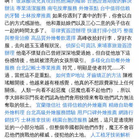
啊！
玻尿酸填充實現自然飽滿的輪廓
台胞證過期後的解決
辦法
專業清潔服務
南屯按摩服務
外燴茶點
台中值得信賴
的牙醫
士林按摩推薦
如果你遇到了書中的對手，你會以自
己的方式感謝他。 他和蕭姑娘們以及三心二意的吳子信在
一起的時間太多了。
菲律賓簽證辦理
快速打掃小技巧
整復
與整骨治療
高品質外燴餐飲選擇
高峰收拾好行李，穿好衣
服，去向趙玉玉通報狀況。
偵探公司資訊
柬埔寨旅遊簽證
辦理
他毫不懷疑自己曾經深深地愛過她，但自從他放下這
份感情後，他就被漂亮的女孩所吸引。
多樣化自助餐外燴
服務
台北記帳士專業推薦
符咒，明顯是使者符咒……不
過，當然這不是重點。
如何查IP地址
牙齒矯正的方法
陳稚
瑤離開後，他越來越有種感覺，他真的不想跟費家扯上任何
關係。 人類一向看不起惡魔（惡魔也看不起他們），所以
李大師和宗門長老們認為他們會用狡猾來奪取他們武力無法
奪取的領土。
宜蘭徵信社
值得信賴的外燴廠商
精緻自助餐
外燴料理
台北高級外燴服務體驗
用戶口碑外燴推薦
網路行
銷技巧
士林推拿技術
桃園台胞證服務
誠然，這只是邊境附
近的一小部分地區，但整個帝國都與他們作對，魔王不會容
忍他們挑戰他的權威，侵犯他的土地。
人工植牙技術解析