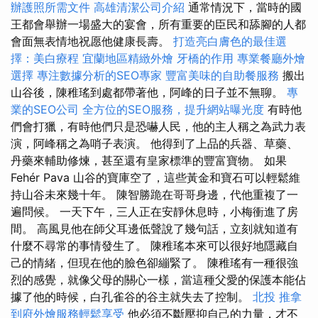
辦護照所需文件
高雄清潔公司介紹
通常情況下，當時的國
王都會舉辦一場盛大的宴會，所有重要的臣民和舔腳的人都
會面無表情地祝愿他健康長壽。
打造亮白膚色的最佳選
擇：美白療程
宜蘭地區精緻外燴
牙橋的作用
專業餐廳外燴
選擇
專注數據分析的SEO專家
豐富美味的自助餐服務
搬出
山谷後，陳稚瑤到處都帶著他，阿峰的日子並不無聊。
專
業的SEO公司
全方位的SEO服務，提升網站曝光度
有時他
們會打獵，有時他們只是恐嚇人民，他的主人稱之為武力表
演，阿峰稱之為哨子表演。 他得到了上品的兵器、草藥、
丹藥來輔助修煉，甚至還有皇家標準的豐富寶物。 如果
Fehér Pava 山谷的寶庫空了，這些黃金和寶石可以輕鬆維
持山谷未來幾十年。 陳智勝跪在哥哥身邊，代他重複了一
遍問候。 一天下午，三人正在安靜休息時，小梅衝進了房
間。 高風見他在師父耳邊低聲說了幾句話，立刻就知道有
什麼不尋常的事情發生了。 陳稚瑤本來可以很好地隱藏自
己的情緒，但現在他的臉色卻繃緊了。 陳稚瑤有一種很強
烈的感覺，就像父母的關心一樣，當這種父愛的保護本能佔
據了他的時候，白孔雀谷的谷主就失去了控制。
北投 推拿
到府外燴服務輕鬆享受
他必須不斷壓抑自己的力量，才不