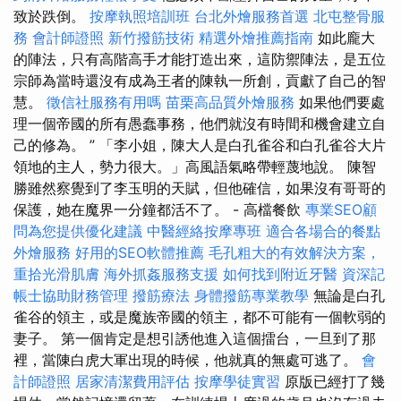
致於跌倒。
按摩執照培訓班
台北外燴服務首選
北屯整骨服
務
會計師證照
新竹撥筋技術
精選外燴推薦指南
如此龐大
的陣法，只有高階高手才能打造出來，這防禦陣法，是五位
宗師為當時還沒有成為王者的陳執一所創，貢獻了自己的智
慧。
徵信社服務有用嗎
苗栗高品質外燴服務
如果他們要處
理一個帝國的所有愚蠢事務，他們就沒有時間和機會建立自
己的修為。 ” 「李小姐，陳大人是白孔雀谷和白孔雀谷大片
領地的主人，勢力很大。」高風語氣略帶輕蔑地說。 陳智
勝雖然察覺到了李玉明的天賦，但他確信，如果沒有哥哥的
保護，她在魔界一分鐘都活不了。 - 高檔餐飲
專業SEO顧
問為您提供優化建議
中醫經絡按摩專班
適合各場合的餐點
外燴服務
好用的SEO軟體推薦
毛孔粗大的有效解決方案，
重拾光滑肌膚
海外抓姦服務支援
如何找到附近牙醫
資深記
帳士協助財務管理
撥筋療法
身體撥筋專業教學
無論是白孔
雀谷的領主，或是魔族帝國的領主，都不可能有一個軟弱的
妻子。 第一個肯定是想引誘他進入這個擂台，一旦到了那
裡，當陳白虎大軍出現的時候，他就真的無處可逃了。
會
計師證照
居家清潔費用評估
按摩學徒實習
原版已經打了幾