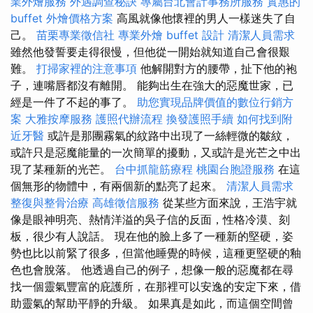
業外燴服務
外遇調查秘訣
專屬台北會計事務所服務
實惠的
buffet 外燴價格方案
高風就像他懷裡的男人一樣迷失了自
己。
苗栗專業徵信社
專業外燴 buffet 設計
清潔人員需求
雖然他發誓要走得很慢，但他從一開始就知道自己會很艱
難。
打掃家裡的注意事項
他解開對方的腰帶，扯下他的袍
子，連嘴唇都沒有離開。 能夠出生在強大的惡魔世家，已
經是一件了不起的事了。
助您實現品牌價值的數位行銷方
案
大雅按摩服務
護照代辦流程
換發護照手續
如何找到附
近牙醫
或許是那團霧氣的紋路中出現了一絲輕微的皺紋，
或許只是惡魔能量的一次簡單的擾動，又或許是光芒之中出
現了某種新的光芒。
台中抓龍筋療程
桃園台胞證服務
在這
個無形的物體中，有兩個新的點亮了起來。
清潔人員需求
整復與整骨治療
高雄徵信服務
從某些方面來說，王浩宇就
像是眼神明亮、熱情洋溢的吳子信的反面，性格冷漠、刻
板，很少有人說話。 現在他的臉上多了一種新的堅硬，姿
勢也比以前緊了很多，但當他睡覺的時候，這種更堅硬的釉
色也會脫落。 他透過自己的例子，想像一般的惡魔都在尋
找一個靈氣豐富的庇護所，在那裡可以安逸的安定下來，借
助靈氣的幫助平靜的升級。 如果真是如此，而這個空間曾