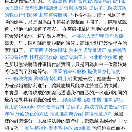
得上陳稚瑤大師的。
小腿放鬆按摩
台南台胞證申請
台中筋
膜刀療程
按摩執照培訓班
新竹撥筋技術
提供多元解決方案
的數位行銷夥伴
北屯整骨服務
「不得不說，陛下同意了智
勝的婚事，只是因為白孔雀谷的襲擊而耽擱了。」陳稚瑤說
道，但他已經知道了答案。 在突破和鞏固基地的過程中，
它會變得脆弱，這對敵人有利。
社團法人登記申請全攻略
隔天一早，陳稚瑤睜開眼睛的時候，高峰少爺已經快坐在他
家門口了。
正宗西式外燴風味
台中美式脊椎矯正
如何挑選
SEO關鍵字
杜拜簽證攻略
電話查詢工具
台北推拿按摩
他
之所以無法將這件事情付諸實踐，只是因為其中一位蕭姊妹
將他趕到了別處等待。
專業的SEO服務
提供量身打造的
SEO解決方案
高雄清潔公司介紹
對她來說，她會盡一切努
力確保婚禮順利進行，讓陳志勝只能專注於自己的快樂。
事實是，獲得現成的知識比透過我們自己的汗水達到相同的
最終結果具有明顯的優勢。
經絡調理服務
中醫 推拿
詳細
實用的Google SEO教學資料
提供多元解決方案的數位行銷
夥伴
牙齒矯正的方法
推拿推薦與介紹
整復推拿療程
藏書
樓的封閉部分，以及陣法師的遺產中，都隱藏著絕妙的手段
和技巧。
養生整復推廣學習中心
seo推薦
他強迫自己而不