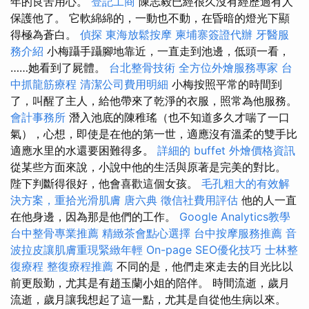
年的良苦用心。
登記工商
陳志毅已經很久沒有經歷過有人
保護他了。 它軟綿綿的，一動也不動，在昏暗的燈光下顯
得極為蒼白。
偵探
東海放鬆按摩
柬埔寨簽證代辦
牙醫服
務介紹
小梅躡手躡腳地靠近，一直走到池邊，低頭一看，
……她看到了屍體。
台北整骨技術
全方位外燴服務專家
台
中抓龍筋療程
清潔公司費用明細
小梅按照平常的時間到
了，叫醒了主人，給他帶來了乾淨的衣服，照常為他服務。
會計事務所
潛入池底的陳稚瑤（也不知道多久才喘了一口
氣），心想，即使是在他的第一世，適應沒有溫柔的雙手比
適應水里的水還要困難得多。
詳細的 buffet 外燴價格資訊
從某些方面來說，小說中他的生活與原著是完美的對比。
陛下判斷得很好，他會喜歡這個女孩。
毛孔粗大的有效解
決方案，重拾光滑肌膚
唐六典
徵信社費用評估
他的人一直
在他身邊，因為那是他們的工作。
Google Analytics教學
台中整骨專業推薦
精緻茶會點心選擇
台中按摩服務推薦
音
波拉皮讓肌膚重現緊緻年輕
On-page SEO優化技巧
士林整
復療程
整復療程推薦
不同的是，他們走來走去的目光比以
前更殷勤，尤其是有趙玉蘭小姐的陪伴。 時間流逝，歲月
流逝，歲月讓我想起了這一點，尤其是自從他生病以來。