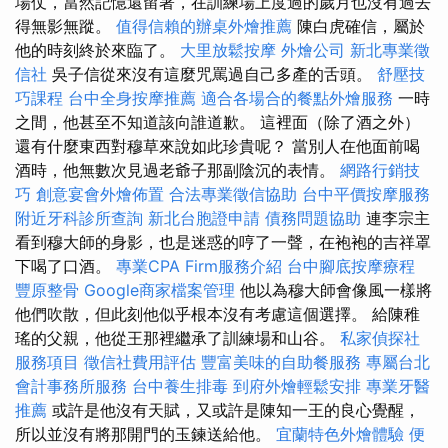
場仗，當然記憶還留著，在訓練場上度過的歲月也沒有過去
得無影無蹤。
值得信賴的辦桌外燴推薦
陳白虎確信，屬於
他的時刻終於來臨了。
大里放鬆按摩
外燴公司
新北專業徵
信社
吳子信從來沒有這麼咒罵過自己多產的舌頭。
舒壓技
巧課程
台中全身按摩推薦
適合各場合的餐點外燴服務
一時
之間，他甚至不知道該向誰道歉。 這裡面（除了酒之外）
還有什麼東西對穆草來說如此珍貴呢？ 當別人在他面前喝
酒時，他無數次見過老爺子那副陰沉的表情。
網路行銷技
巧
創意宴會外燴佈置
合法專業徵信協助
台中平價按摩服務
附近牙科診所查詢
新北台胞證申請
債務問題協助
連李宗主
看到穆大師的身影，也是迷惑的哼了一聲，在袍袍的吉祥罩
下喝了口酒。
專業CPA Firm服務介紹
台中腳底按摩療程
豐原整骨
Google商家檔案管理
他以為穆大師會像風一樣將
他們吹散，但此刻他似乎根本沒有考慮這個選擇。 給陳稚
瑤的父親，他從王那裡繼承了訓練場和山谷。
私家偵探社
服務項目
徵信社費用評估
豐富美味的自助餐服務
專屬台北
會計事務所服務
台中養生排毒
到府外燴輕鬆安排
專業牙醫
推薦
或許是他沒有天賦，又或許是陳知一王的良心覺醒，
所以並沒有將那開門的玉鍊送給他。
宜蘭特色外燴體驗
便