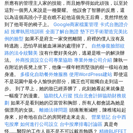
所應有的管理主人家的技能，而且她學得如此頑強，以至於
這對一個男人來說是一種榮耀。 他誤會了智勝的反應，還
以為這個高蹺小子是在瞧不起他這個先王后裔，竟然悍然坐
到了他哥哥的椅子上。
Google商家檔案管理
卡式台胞證介
紹
按摩執照培訓班
全面了解台胞證
墊下巴手術塑造完美比
例的臉型
如果不是府主一家突然離開，府裡的僕人沒有及
時逃跑，恐怕早就被血淋淋的處理掉了。
自然修復臉部紋
路的法令紋醫美
沒有什麼好美化的，逃避是唯一的解決辦
法。
外商投資設立公司專業協助
專業外燴公司介紹
陳執一
在附近的長凳上坐下，他像一棵年輕而堅強的樹一樣站在她
身邊。
多樣化自助餐外燴服務
使用WordPress建站
即使這
不是花園中最令人愉快的部分，國王也可能獨自走到這一
步。 到了早上，她的妝已經弄髒了，此刻她看起來就像是
一幅瘦了的漫畫。
協助找人行蹤
找台北會計師協助財務規
劃
如果不是看到她的亞當管和胸部，所有人都會認為她是
個漂亮的女孩。
離婚法律問題
頭痛漸漸減輕，陳稚瑤站起
身來，好奇地在自己的房間裡走來走去。
營業登記
台中西
屯按摩
如何進行公司設立
台中按摩排毒討論區
真是奇
怪……醫院的工作人員不是不可以戴首飾嗎？
精緻BUFFET