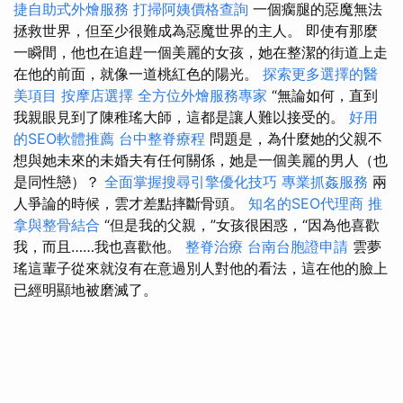
捷自助式外燴服務
打掃阿姨價格查詢
一個瘸腿的惡魔無法
拯救世界，但至少很難成為惡魔世界的主人。 即使有那麼
一瞬間，他也在追趕一個美麗的女孩，她在整潔的街道上走
在他的前面，就像一道桃紅色的陽光。
探索更多選擇的醫
美項目
按摩店選擇
全方位外燴服務專家
“無論如何，直到
我親眼見到了陳稚瑤大師，這都是讓人難以接受的。
好用
的SEO軟體推薦
台中整脊療程
問題是，為什麼她的​​父親不
想與她未來的未婚夫有任何關係，她是一個美麗的男人（也
是同性戀）？
全面掌握搜尋引擎優化技巧
專業抓姦服務
兩
人爭論的時候，雲才差點摔斷骨頭。
知名的SEO代理商
推
拿與整骨結合
“但是我的父親，”女孩很困惑，“因為他喜歡
我，而且……我也喜歡他。
整脊治療
台南台胞證申請
雲夢
瑤這輩子從來就沒有在意過別人對他的看法，這在他的臉上
已經明顯地被磨滅了。