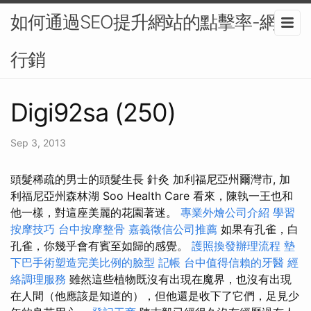
如何通過SEO提升網站的點擊率-網路
行銷
Digi92sa (250)
Sep 3, 2013
頭髮稀疏的男士的頭髮生長 針灸 加利福尼亞州爾灣市, 加
利福尼亞州森林湖 Soo Health Care 看來，陳執一王也和
他一樣，對這座美麗的花園著迷。
專業外燴公司介紹
學習
按摩技巧
台中按摩整骨
嘉義徵信公司推薦
如果有孔雀，白
孔雀，你幾乎會有賓至如歸的感覺。
護照換發辦理流程
墊
下巴手術塑造完美比例的臉型
記帳
台中值得信賴的牙醫
經
絡調理服務
雖然這些植物既沒有出現在魔界，也沒有出現
在人間（他應該是知道的），但他還是收下了它們，足見少