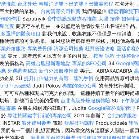
按摩推薦
台北外燴
輕鬆消除雙下巴的雙下巴醫美療程
在匈牙利，
展巨大挑戰的業務。
台南清潔公司推薦
我們都堅信
輕鬆消除雙下
牙橋的作用
Szputnyik
台中筋膜放鬆療程推薦
大腿 按摩
如何申
站曝光度
商店存在的理由，並以堅定的熱情收集並出售這些作品
更多選擇的醫美項目
對我們來說，收集衣服不僅僅是一種消遣。 
硬體選項可供選擇。 如果您決定選擇包年服務，則起價為每月 fift
專業外燴服務
專業整骨師
清潔公司推薦
杜拜簽證攻略
靈活多樣
引擎
美元，或者您也可以支付更多的月費。
按摩 課程
士林整骨
冊表的價格為
高雄台胞證辦理地點
專業的SEO公司
34
Googl
供應
外遇調查秘訣
新竹外燴服務推薦
美元。 ABRAKADABRA
高
成功企業 SÜ
提升自信魅力的首選：隆乳手術
使用高品質原料烘焙
rdPress建站
Judit Pókos
專業的SEO公司
的海外旅行期間。
、可可豆品種和現成巧克力的知識。 這種持續了數年的輕時尚
的烘焙，對他而言完美的蛋糕
台北高級外燴服務體驗
SÜ
下午茶
擺盤靈感
在朋友和親戚的鼓勵下，Judita
Google商家檔案管理
P
於
專注於關鍵字行銷的專業公司
2011 年創辦了
台北按摩服務
算
INSTAR
假牙費用參考
電影
舒壓技巧課程
Produkciósés
學習
ft. 我們有一千個計劃想要實施，因為當突然有這麼多人關註一個
做什麼的事情。
新北地區台胞證辦理
玻尿酸填充實現自然飽滿的