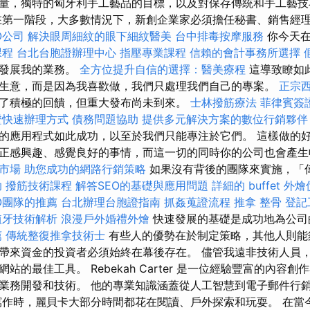
量，獨特的匈牙利手工藝品的目標，以及對保存傳統和手工藝技
在第一階段，大多數情況下，新創企業家必須擔任秘書、銷售經
O公司
解決眼周細紋的眼下細紋醫美
台中排毒按摩服務
你今天
課程
台北台胞證辦理中心
指壓專業課程
信賴的會計事務所選擇
時發展我的業務。
全方位提升自信的選擇：醫美療程
這導致瞭如
生意，而是因為我喜歡做，我們只處理我們自己的專案。
正宗
了積極的回饋，但重大發布尚未到來。
士林撥筋療法
菲律賓簽
證快速辦理方式
債務問題協助
提供多元解決方案的數位行銷夥伴
的應用程式如此成功，以至於我們只能專注於它們。 這樣做的
正感興趣、感覺良好的事情，而這一切的同時你的公司也會產
市場
助您成功的網路行銷策略
如果沒有背後的團隊來實施，「
助
撥筋技術課程
解答SEO的基礎與應用問題
詳細的 buffet 外
O團隊的推薦
台北辦理台胞證指南
抓姦蒐證流程
推拿 整骨
登記
植牙技術解析
浪漫戶外婚禮外燴
快速發展的基礎是成功地為公司
薦
傳統整復推拿技術士
有些人的優勢在於制定策略，其他人則能
帶來資金的投資者必須始終在幕後存在。 儘管我遠非技術人員，但 
站的最佳工具。 Rebekah Carter 是一位經驗豐富的內容
業務開發和技術。 他的專業知識涵蓋從人工智慧到電子郵件行
寫作時，麗貝卡大部分時間都花在閱讀、戶外探索和玩耍。 在當