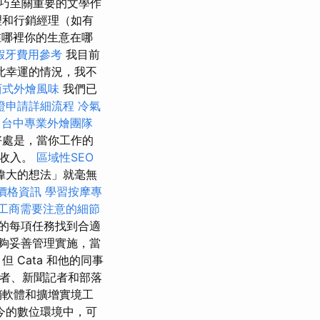
巧至關重要的文學作
理和行銷經理（如有
在哪裡你的生意在哪
假牙費用參考
我目前
此幸運的情況，我不
西式外燴風味
我們已
證申請詳細流程
冷氣
台中專業外燴團隊
好處是，當你工作的
生收入。
區域性SEO
偉大的想法」就毫無
燴價格資訊
學習按摩專
工商需要注意的細節
的每項任務找到合適
夠妥善管理實施，當
Cata 和他的同事
創作者、新聞記者和部落
銷軟體和擴增實境工
今的數位環境中，可