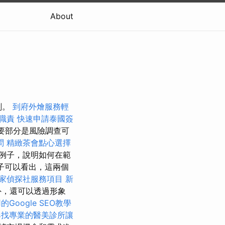
About
劃。
到府外燴服務輕
職責
快速申請泰國簽
要部分是風險調查可
問
精緻茶會點心選擇
例子，說明如何在範
的例子可以看出，這兩個
家偵探社服務項目
新
外，還可以透過形象
Google SEO教學
尋找專業的醫美診所讓