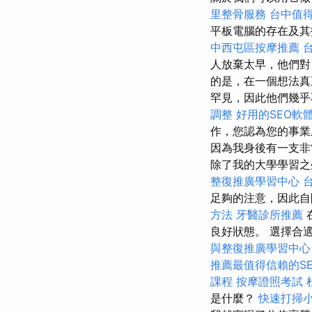
里整骨服務
台中值
平板電腦的存在及
中西屯區按摩推薦
人放棄太早，他們
的是，在一個想法真
罕見，因此他們幾乎
調整
好用的SEO軟
作，您認為您的事
因為我身後有一支
除了我的大學學習之
整復推廣學習中心
足夠的注意，因此
方法
牙醫診所推薦
良好狀態。 選擇合
與整復推廣學習中
推薦最值得信賴的S
課程
按摩證照考試
是什麼？
快速打掃