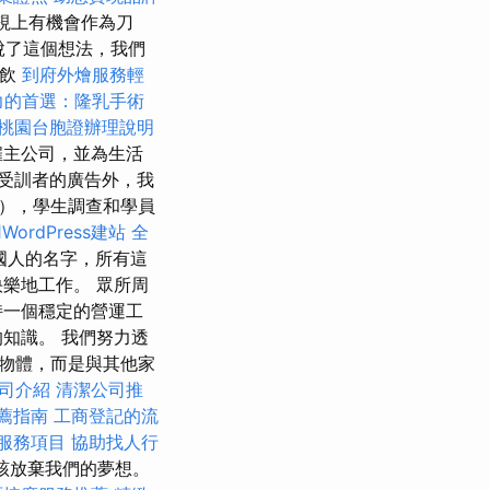
電視上有機會作為刀
脫了這個想法，我們
餐飲
到府外燴服務輕
力的首選：隆乳手術
桃園台胞證辦理說明
雇主公司，並為生活
受訓者的廣告外，我
），學生調查和學員
WordPress建站
全
國人的名字，所有這
樂地工作。 眾所周
持一個穩定的營運工
知識。 我們努力透
物體，而是與其他家
司介紹
清潔公司推
薦指南
工商登記的流
服務項目
協助找人行
該放棄我們的夢想。