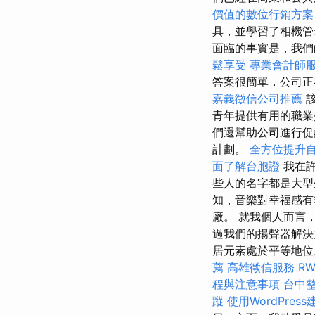
價值的數位行銷方案
具，並學習了相機管
面臨的事實是，我們
鬆享受
專業會計師
答案很簡單，公司
嘉義徵信公司推薦
該
青年提供有用的職
們還幫助公司進行促
計劃。
全方位提升
面了解台胞證
我在許
些人的名字都是大型
知，音樂對幸福感有
廠。 就我個人而言
過我們的揚聲器解決
居元素處於平等地位。
薦
高雄徵信服務
R
程與注意事項
台中
蹤
使用WordPress