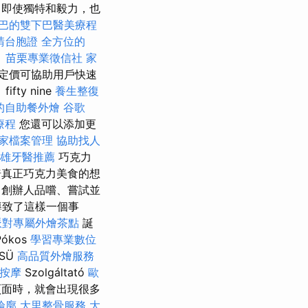
即使獨特和毅力，也
巴的雙下巴醫美療程
請台胞證
全方位的
。
苗栗專業徵信社
家
定價可協助用戶快速
y nine
養生整復
的自助餐外燴
谷歌
療程
您還可以添加更
e商家檔案管理
協助找人
雄牙醫推薦
巧克力
真正巧克力美食的想
 創辦人品嚐、嘗試並
導致了這樣一個事
派對專屬外燴茶點
誕
ókos
學習專業數位
SÜ
高品質外燴服務
按摩
Szolgáltató
歐
頁面時，就會出現很多
輪廓
大里整骨服務
大