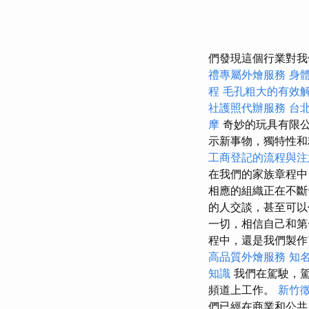
們發現這個行業對我
禮專屬外燴服務
身
程
毛孔粗大的有效
社護照代辦服務
台
摩
奇妙的玩具有限
示新事物，獨特性
工商登記的流程與注
在我們的家族章程中
相應的組織正在不斷
的人交談，甚至可以
一切，相信自己和第
程中，還是我們製作
高品質外燴服務
知名
知識
我們在駕駛，駕
頻道上工作。
新竹
們已經在商業和公共