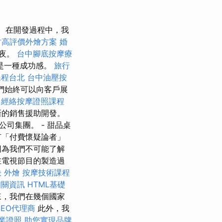
在開發過程中，我
竹高評價外燴方案
婚
過夜。
台中腳底按摩療
是一種成功感。
旅行
課程台北
台中油壓按
們始終可以向客戶展
經絡按摩證照課程
新的銷售援助開發。
司集團。 - 甜品桌
有「付費懷疑論者」
因為我們不可能了解
在電視節目的製造過
訣
外燴
按摩技術課程
相關資訊
HTML基礎
來，我們在幾個國家
EO代理商
此外，我
業證照
助您實現品牌