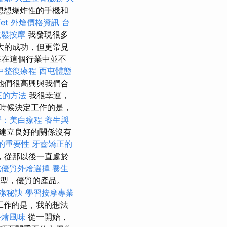
想想爆炸性的手機和
fet 外燴價格資訊
台
放鬆按摩
我發現很多
大的成功，但更常見
在在這個行業中並不
中整復療程
西屯體態
他們很高興與我們合
正的方法
我很幸運，
時候決定工作的是，
擇：美白療程
養生與
建立良好的關係沒有
書的重要性
牙齒矯正的
，從那以後一直處於
北優質外燴選擇
養生
的典型，優質的產品。
潔秘訣
學習按摩專業
工作的是，我的想法
外燴風味
從一開始，