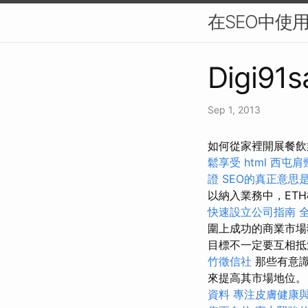
在SEO中使
Digi91s
Sep 1, 2013
如何從家裡開展餐飲
鬆享受
html
西屯肩
證
SEO的真正意思
以納入業務中，ET
快速設立公司指南
圍上成功的商業市場獲
目標不一定要互相
竹徵信社
那些有意識
來提高其市場地位
資料
專注皮膚健康