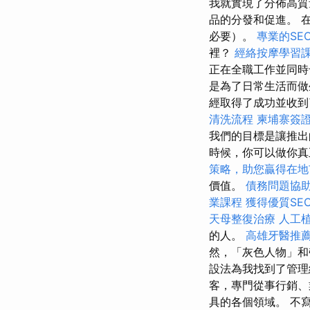
我就實現了分佈高質
品的分發和促進。 
必要）。
專業的SE
裡？
經絡按摩學習
正在全職工作並同
是為了日常生活而做
經取得了成功並收到
清洗流程
柬埔寨簽
我們的目標是讓推出
時候，你可以做你真
策略，助您贏得在地
價值。
債務問題協
業課程
獲得優質SE
天母整復治療
人工
的人。
高雄牙醫推
然，「灰色人物」和
設法為我找到了管理網
客，專門從事行銷、
具的各個領域。 不