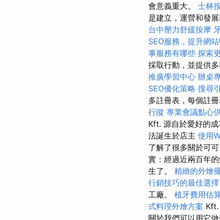
會意義重大。
士林
是建立，運營和發
台中壓力舒緩按摩
SEO服務，提升網
事服務有哪些
探索
採取行動，並提供多種
推廣學習中心
辦桌
SEO優化策略
搜尋
多註冊表，每個註
行蹤
專業會議點心
Kft. 源自於愛好的
法誕生於店主
使用Wo
了解了很多關於可可
實：經過近兩百年
生了。
精緻的外燴
行銷技巧的最佳選擇
工廠。
植牙費用估
式料理外燴方案
K
關於我們可以用它