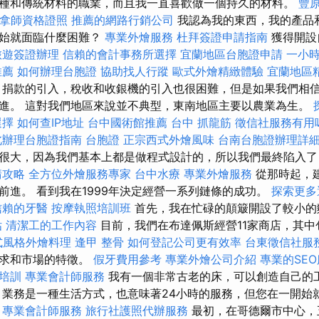
種和傳統材料的職業，而且我一直喜歡做一個持久的材料。
豐
拿師資格證照
推薦的網路行銷公司
我認為我的東西，我的產品
開始就面臨什麼困難？
專業外燴服務
杜拜簽證申請指南
獲得開設
旅遊簽證辦理
信賴的會計事務所選擇
宜蘭地區台胞證申請
一小
推薦
如何辦理台胞證
協助找人行蹤
歐式外燴精緻體驗
宜蘭地區
，捐款的引入，稅收和收銀機的引入也很困難，但是如果我們相
進。 這對我們地區來說並不典型，東南地區主要以農業為生。
選擇
如何查IP地址
台中國術館推薦
台中 抓龍筋
徵信社服務有用
北辦理台胞證指南
台胞證
正宗西式外燴風味
台南台胞證辦理詳
很大，因為我們基本上都是做程式設計的，所以我們最終陷入了
請攻略
全方位外燴服務專家
台中水療
專業外燴服務
從那時起，
前進。 看到我在1999年決定經營一系列鏈條的成功。
探索更多
信賴的牙醫
按摩執照培訓班
首先，我在忙碌的顛簸開設了較小
估
清潔工的工作內容
目前，我們在布達佩斯經營11家商店，其中
式風格外燴料理
逢甲 整骨
如何登記公司更有效率
台東徵信社服
需求和市場的特徵。
假牙費用參考
專業外燴公司介紹
專業的SE
士培訓
專業會計師服務
我有一個非常古老的床，可以創造自己的
 業務是一種生活方式，也意味著24小時的服務，但您在一開始
專業會計師服務
旅行社護照代辦服務
最初，在哥德爾市中心，