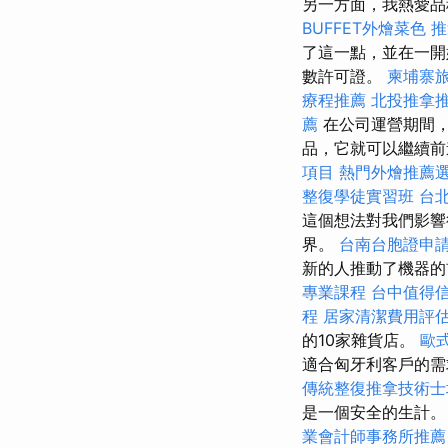
另一方面，我熱愛品
BUFFET外燴菜色
推
了這一點，並在一
數許可證。
柬埔寨
療程推薦
北投推拿
薦
在公司運營期間
品，它就可以繼續前
項目
熱門外燴推薦
整復學徒實習班
台
這個想法對我們影響
界。
台南台胞證申
新的人推動了機器的
專業課程
台中值得
程
居家清潔費用評
的10家雜貨店。
歐
適合匈牙利客戶的
傳統整復推拿技術
是一個安全的生計。
業會計師事務所推薦