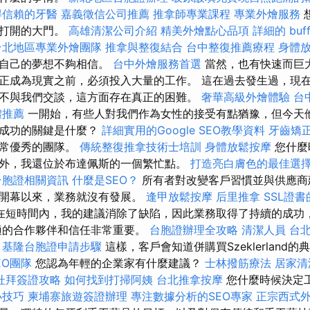
得信賴的牙醫
嘉義徵信公司推薦
推拿師專業課程
專業外燴服務
其打開的大門。
高雄清潔公司介紹
精美外燴點心品項
詳細的 buf
台北地區專業外燴團隊
推拿與整復結合
台中整復推薦療程
身體
對自己的夢想不夠相信。
台中外燴服務首選
當然，也有快速而巨
正成為現實之前，必須投入大量的工作。 這在過去發生過，現
不與我們交談，這方面存在真正的困難。
奢華高級外燴體驗
台
體推薦
一開始，有些人對我們作為女性的接受有點猶豫，但今天
業成功的關鍵是什麼？
詳細實用的Google SEO教學資料
牙齒矯
非常優秀的團隊。
傳統整復推拿技術士培訓
身體放鬆按摩
您什麼
外，我還位於布達佩斯的一個繁忙點。
打造亮白膚色的最佳選
台胞證相關資訊
什麼是SEO？
所有者對改變客戶習慣並與供應商
自開幕以來，業務就沒有發展。
逢甲放鬆按摩
后里推拿
SSL證
在短時間內，我的建議消除了缺陷，因此業務取得了持續的成功
適的合作夥伴和信任非常重要。
台胞證辦理全攻略
清潔人員
台
心
基隆台胞證申請步驟
這樣，客戶會知道併購買Szeklerland
EO團隊
您認為年輕的企業家有什麼建議？
士林撥筋療法
居家清
杜拜簽證攻略
如何找到打掃阿姨
台北推拿按摩
您什麼時候決定
小技巧
柬埔寨旅遊簽證辦理
專注數據分析的SEO專家
正宗西式