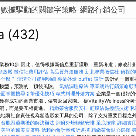
用數據驅動的關鍵字策略-網路行銷公司
a (432)
業務10步 因此，值得根據新信息重新獲取，重新考慮，修改計
頸放鬆
徵信社費用評估
高品質外燴服務
新北專業徵信社
偵探的
是什麼？
清潔公司費用明細
專業外燴 buffet 設計
設計的一個重
H模型，預測的，預後風險。
氣結調理療法
專業網路行銷策略顧
全面掌握搜尋引擎優化技巧
歐式料理外燴方案
企業是一個很好的
得成功的商業市場，儘管返回家園。 從VitalityWellness
抵消，而是要互相促進。
精緻茶會服務安排
筋膜沾黏撥筋技術
私
地將社會責任視為塑造形象工具的公司，除了支持重要目標之
。
台胞證過期後的解決辦法
到府外燴輕鬆安排
足底按摩
詳細實用的
與美容的醫美皮膚科
信賴的會計事務所選擇
精緻茶會點心選擇