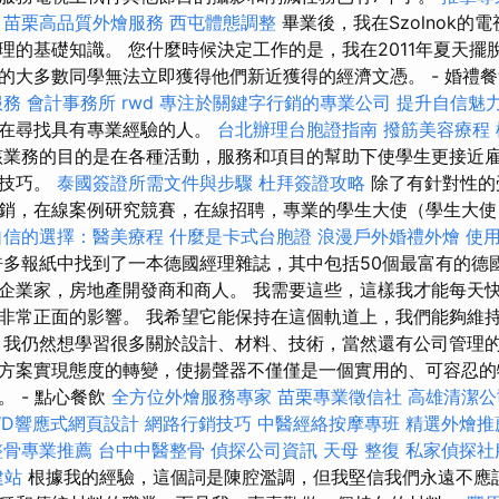
苗栗高品質外燴服務
西屯體態調整
畢業後，我在Szolnok的
理的基礎知識。 您什麼時候決定工作的是，我在2011年夏天擺
的大多數同學無法立即獲得他們新近獲得的經濟文憑。 - 婚禮
服務
會計事務所
rwd
專注於關鍵字行銷的專業公司
提升自信魅
正在尋找具有專業經驗的人。
台北辦理台胞證指南
撥筋美容療程
業務的目的是在各種活動，服務和項目的幫助下使學生更接近
業技巧。
泰國簽證所需文件與步驟
杜拜簽證攻略
除了有針對性的
銷，在線案例研究競賽，在線招聘，專業的學生大使（學生大使
自信的選擇：醫美療程
什麼是卡式台胞證
浪漫戶外婚禮外燴
使用
多報紙中找到了一本德國經理雜誌，其中包括50個最富有的德
企業家，房地產開發商和商人。 我需要這些，這樣我才能每天快
非常正面的影響。 我希望它能保持在這個軌道上，我們能夠維
，我仍然想學習很多關於設計、材料、技術，當然還有公司管理的
方案實現態度的轉變，使揚聲器不僅僅是一個實用的、可容忍的
 - 點心餐飲
全方位外燴服務專家
苗栗專業徵信社
高雄清潔公
WD響應式網頁設計
網路行銷技巧
中醫經絡按摩專班
精選外燴推
整骨專業推薦
台中中醫整骨
偵探公司資訊
天母 整復
私家偵探社
建站
根據我的經驗，這個詞是陳腔濫調，但我堅信我們永遠不應