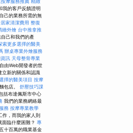
原按摩服務推薦
精緻
和我的客戶反饋證明
自己的業務所需的無
時居家清潔費用
整復
精緻外燴
台中推拿推
信自己和我們的產
探索更多選擇的醫美
嗎
辦桌專業外燴服務
細資訊
天母整骨專業
自由Web開發者的世
建立新的關係和認識
選擇的醫美項目
按摩
的麵包店。
舒壓技巧課
包括布達佩斯市中心
務
我們的業務網絡最
O服務
按摩專業教學
工作，而我的家人則
就面臨什麼困難？
專
五十百萬的職業基金