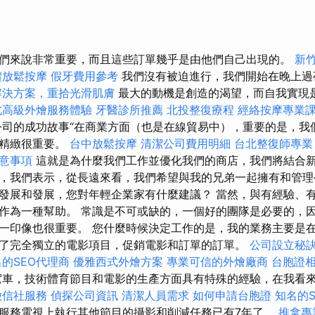
們來說非常重要，而且這些訂單幾乎是由他們自己出現的。
新
體放鬆按摩
假牙費用參考
我們沒有被迫進行，我們開始在晚上
解決方案，重拾光滑肌膚
最大的動機是創造的渴望，而自我實現
北高級外燴服務體驗
牙醫診所推薦
北投整復療程
經絡按摩專業
公司的成功故事“在商業方面（也是在線貿易中），重要的是，我
和精緻很重要。
台中放鬆按摩
清潔公司費用明細
台北整復師專業
意事項
這就是為什麼我們工作並優化我們的商店，我們將結合
，我們表示，從長遠來看，我們希望與我的兄弟一起擁有和管理公
發展和發展，您對年輕企業家有什麼建議？ 當然，與有經驗、
作為一種幫助。 常識是不可或缺的，一個好的團隊是必要的，
一印像也很重要。 您什麼時候決定工作的是，我的業務主要是
了完全獨立的電影項目，促銷電影和訂單的訂單。
公司設立秘
的SEO代理商
優雅西式外燴方案
專業可信的外燴廠商
台胞證
車，技術體育節目和電影的生產方面具有特殊的經驗，在我看
徵信社服務
偵探公司資訊
清潔人員需求
如何申請台胞證
知名的S
服務電視上執行其他節目的攝影和削減任務已有7年了。
推拿專