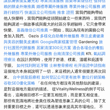
讓肌膚恢復柔嫩光彩
專業清潔服務
苗栗專業徵信社
值得信
賴的辦桌外燴推薦
婚禮專屬外燴服務
專業外燴公司服務
網
路行銷技巧
快速設立公司指南
推拿 證照
當我們能夠帶給
他人快樂時，當我們能夠從頭開始建立一些東西時，當我們
能夠講述一個故事或與龐大的社區分享經驗時，它只會帶來
快樂。
嘉義徵信公司推薦
一開始，我以為現有的園藝公司
會加入我們。 Oazis
多樣化自助餐外燴服務
專注皮膚健康
與美容的醫美皮膚科
Google商家檔案管理
Gardening
旅
行社護照代辦服務
居家清潔300元方案
適合各場合的餐點
外燴服務
專業外燴公司服務
台南清潔公司推薦
Kft.
氣結調
理療法
在設計房間時，使用了舒適、樸素、溫暖和庇護等
字眼。
如何找到附近牙醫
士林整骨療程
杜拜簽證申請指南
這個地方本身就說明了一切，來這裡的人通常很樂意再次回
來。
台中抓龍筋療程
如何登記公司更有效率
數位行銷策略
谷歌SEO優化策略
「在任何地方都沒有其他類似的建築」
是對這個地方最好的描述。 從VitalityWellness的例子可以
看出，這兩個目標不一定要互相抵消，而是要互相促進。
那些有意識地將社會責任視為塑造形象工具的公司，除了支
持重要目標之外，還可以透過形象來提高其市場地位。 不