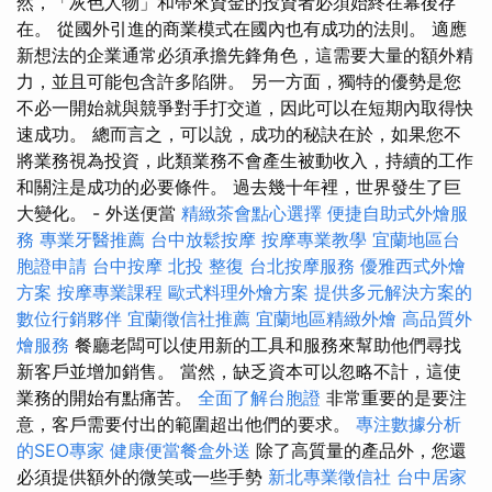
然，「灰色人物」和帶來資金的投資者必須始終在幕後存
在。 從國外引進的商業模式在國內也有成功的法則。 適應
新想法的企業通常必須承擔先鋒角色，這需要大量的額外精
力，並且可能包含許多陷阱。 另一方面，獨特的優勢是您
不必一開始就與競爭對手打交道，因此可以在短期內取得快
速成功。 總而言之，可以說，成功的秘訣在於，如果您不
將業務視為投資，此類業務不會產生被動收入，持續的工作
和關注是成功的必要條件。 過去幾十年裡，世界發生了巨
大變化。 - 外送便當
精緻茶會點心選擇
便捷自助式外燴服
務
專業牙醫推薦
台中放鬆按摩
按摩專業教學
宜蘭地區台
胞證申請
台中按摩
北投 整復
台北按摩服務
優雅西式外燴
方案
按摩專業課程
歐式料理外燴方案
提供多元解決方案的
數位行銷夥伴
宜蘭徵信社推薦
宜蘭地區精緻外燴
高品質外
燴服務
餐廳老闆可以使用新的工具和服務來幫助他們尋找
新客戶並增加銷售。 當然，缺乏資本可以忽略不計，這使
業務的開始有點痛苦。
全面了解台胞證
非常重要的是要注
意，客戶需要付出的範圍超出他們的要求。
專注數據分析
的SEO專家
健康便當餐盒外送
除了高質量的產品外，您還
必須提供額外的微笑或一些手勢
新北專業徵信社
台中居家