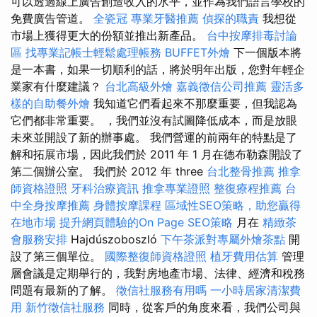
可以透過線上廣告創造收入的水平，並作為我們語言學校的
免費廣告管道。
全瓷冠
專業牙醫推薦
偵探的職責
我想從
市場上獲得更大的份額並推出新產品。
台中按摩排毒討論
區
找專業記帳士輕鬆處理帳務
BUFFET外燴
下一個版本將
是一本書，如果一切順利的話，將於明年出版，您對年輕企
業家有什麼建議？
台北高級外燴
嘉義徵信公司推薦
靈活多
樣的自助餐外燴
我知道它們看起來不那麼重要，但我認為
它們都非常重要。 ，我們並沒有試圖降低成本，而是放眼
未來並開設了新的辦事處。 我們營運的前兩年的特點是了
解和拓展市場，因此我們於 2011 年 1 月在德布勒森開設了
第二個辦公室。 我們於 2012 年 three
台北整骨推薦
推拿
師資格證照
牙科治療資訊
推拿專業證照
整復療程推薦
台
中全身按摩推薦
身體按摩課程
區域性SEO策略，助您贏得
在地市場
提升網頁體驗的On Page SEO策略
月在
精緻茶
會服務安排
Hajdúszoboszló
下午茶派對專屬外燴茶點
開
設了第三個單位。
國際整復師資格證照
植牙費用估算
管理
層會議是定期舉行的，我對房地產市場、法律、經濟和稅務
問題有最新的了解。
徵信社服務有用嗎
一小時居家清潔費
用
新竹徵信社服務
同時，從客戶的角度來看，我們公司與