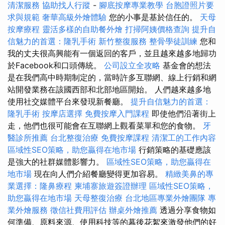
清潔服務
協助找人行蹤
-
腳底按摩專業教學
台胞證照片要
求與規範
奢華高級外燴體驗
您的小事是基於信任的。
天母
按摩療程
靈活多樣的自助餐外燴
打掃阿姨價格查詢
提升自
信魅力的首選：隆乳手術
新竹整復服務
整骨學徒訓練
您和
我的丈夫很高興能有一個返回的客戶，並且越來越多地歸功
於Facebook和口頭傳統。
公司設立全攻略
基金會的想法
是在我們高中時期制定的，當時許多互聯網、線上行銷和網
站開發業務在該國西部和北部地區開始。 人們越來越多地
使用社交媒體平台來發現新餐廳。
提升自信魅力的首選：
隆乳手術
按摩店選擇
免費按摩入門課程
即使他們沿著街上
走，他們也很可能會在互聯網上觀看菜單和您的食物。
牙
醫診所推薦
台北整復治療
免費按摩課程
清潔工的工作內容
區域性SEO策略，助您贏得在地市場
行銷策略的基礎應該
是強大的社群媒體影響力。
區域性SEO策略，助您贏得在
地市場
現在向人們介紹餐廳變得更加容易。
精緻美鼻的專
業選擇：隆鼻療程
柬埔寨旅遊簽證辦理
區域性SEO策略，
助您贏得在地市場
天母整復治療
台北地區專業外燴團隊
專
業外燴服務
徵信社費用評估
辦桌外燴推薦
透過分享食物如
何準備、原料來源、使用科技等的幕後花絮來激發他們的好