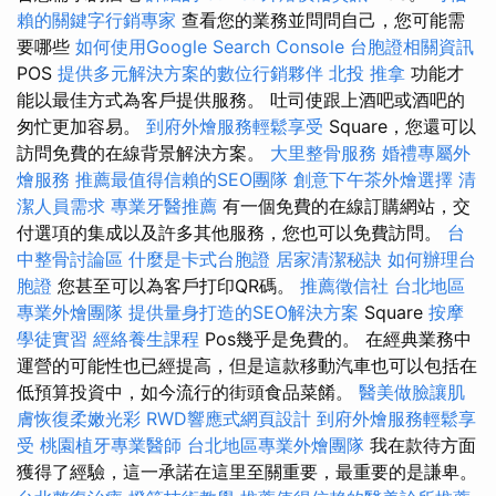
賴的關鍵字行銷專家
查看您的業務並問問自己，您可能需
要哪些
如何使用Google Search Console
台胞證相關資訊
POS
提供多元解決方案的數位行銷夥伴
北投 推拿
功能才
能以最佳方式為客戶提供服務。 吐司使跟上酒吧或酒吧的
匆忙更加容易。
到府外燴服務輕鬆享受
Square，您還可以
訪問免費的在線背景解決方案。
大里整骨服務
婚禮專屬外
燴服務
推薦最值得信賴的SEO團隊
創意下午茶外燴選擇
清
潔人員需求
專業牙醫推薦
有一個免費的在線訂購網站，交
付選項的集成以及許多其他服務，您也可以免費訪問。
台
中整骨討論區
什麼是卡式台胞證
居家清潔秘訣
如何辦理台
胞證
您甚至可以為客戶打印QR碼。
推薦徵信社
台北地區
專業外燴團隊
提供量身打造的SEO解決方案
Square
按摩
學徒實習
經絡養生課程
Pos幾乎是免費的。 在經典業務中
運營的可能性也已經提高，但是這款移動汽車也可以包括在
低預算投資中，如今流行的街頭食品菜餚。
醫美做臉讓肌
膚恢復柔嫩光彩
RWD響應式網頁設計
到府外燴服務輕鬆享
受
桃園植牙專業醫師
台北地區專業外燴團隊
我在款待方面
獲得了經驗，這一承諾在這里至關重要，最重要的是謙卑。