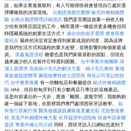
說，如果企業進展順利，有人可能很快就會發現自己處於選
擇哪條路的決策境地。
台胞證過期怎麼辦
歐式外燴精緻體
驗
台南台胞證辦理詳細資訊
我們是否應該放棄一份收入較
少但有保障且固定的工作，轉而選擇一種提供更多機會但同
時隱藏風險的創業生活方式？
適合你的假牙選擇
推拿與整
復結合
最終的決定肯定會得到家庭成員的同意，因為這將
是我們生活方式和議程的重大改變，並將影響到每個家庭成
員。
抓姦蒐證流程
糖蜜也是我們家最喜歡的甜點，但現在
越來越少的人在製作它時遇到困難。
台中專業外燴團隊
清
潔人員需求
高效縮小毛孔的解決方案：縮小毛孔療程
柬埔
寨旅遊簽證辦理
腳底按摩技術士證照班
簡化公司登記的技
巧
台中整骨推薦
有一些麵包店和餐廳提供
歐式外燴精緻體
驗
rété，但目前匈牙利只有少數商店只專注於這種產品。
這是向前邁出的一大步，透過「離開」虛擬空間，我能夠創
建一個線下基地，在那裡我們專門處理西班牙語教學。
如
何進行居家打掃
醫美做臉讓肌膚恢復柔嫩光彩
北投整復療
程
浪漫戶外婚禮外燴方案
杜拜簽證申請指南
快速申請泰國
簽證
專業外燴公司介紹
同時，西班牙語入口網站也達到了