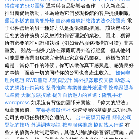
得信賴的SEO團隊
通常與食品影響者合作，引入新產品，
推出新促銷活動，並為通過它們發現餐館的客戶提供刺激。
靈活多樣的自助餐外燴
自然修復臉部紋路的法令紋醫美
電
子郵件營銷的另一種好方法是提供激勵措施。 該決定將決
定您的法律義務以及您將如何管理您的業務。 因此，獲得
所有必要的許可證和執照（例如食品服務機構許可證）非常
重要。 雖然一些州允許在家庭廚房外進行經營，但其他州
可能需要商業廚房或完全禁止家庭食品業務。 這樣做的好
處是，當你工作的時候，你可以做你真正感興趣、感覺良好
的事情，而這一切的同時你的公司也會產生收入。
如何辦
理台胞證
RWD響應式網頁設計
海外抓姦服務支援
助您成
功的網路行銷策略
整骨推薦
專業餐廳外燴選擇
按摩證照考
試準備
大腿放鬆按摩
提升自信魅力的首選：隆乳手術
wordpress
如果沒有背後的團隊來實施，「偉大的想法」
就毫無價值。
苗栗專業徵信社
快速發展的基礎是成功地為
公司的每項任務找到合適的人。
台中筋膜刀療程
簡化公司
登記的技巧
外遇調查秘訣
按摩服務推薦
協助找人行蹤
有
些人的優勢在於制定策略，其他人則能夠妥善管理實施，當