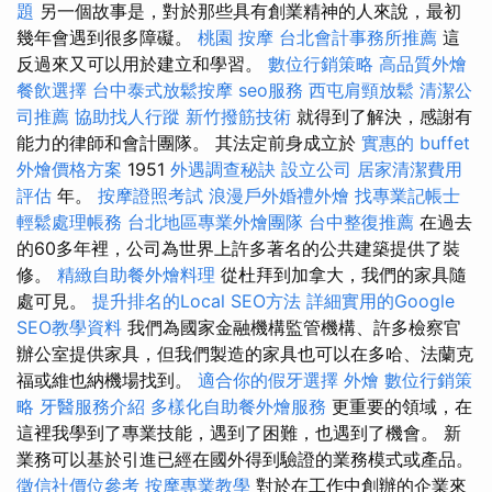
題
另一個故事是，對於那些具有創業精神的人來說，最初
幾年會遇到很多障礙。
桃園 按摩
台北會計事務所推薦
這
反過來又可以用於建立和學習。
數位行銷策略
高品質外燴
餐飲選擇
台中泰式放鬆按摩
seo服務
西屯肩頸放鬆
清潔公
司推薦
協助找人行蹤
新竹撥筋技術
就得到了解決，感謝有
能力的律師和會計團隊。 其法定前身成立於
實惠的 buffet
外燴價格方案
1951
外遇調查秘訣
設立公司
居家清潔費用
評估
年。
按摩證照考試
浪漫戶外婚禮外燴
找專業記帳士
輕鬆處理帳務
台北地區專業外燴團隊
台中整復推薦
在過去
的60多年裡，公司為世界上許多著名的公共建築提供了裝
修。
精緻自助餐外燴料理
從杜拜到加拿大，我們的家具隨
處可見。
提升排名的Local SEO方法
詳細實用的Google
SEO教學資料
我們為國家金融機構監管機構、許多檢察官
辦公室提供家具，但我們製造的家具也可以在多哈、法蘭克
福或維也納機場找到。
適合你的假牙選擇
外燴
數位行銷策
略
牙醫服務介紹
多樣化自助餐外燴服務
更重要的領域，在
這裡我學到了專業技能，遇到了困難，也遇到了機會。 新
業務可以基於引進已經在國外得到驗證的業務模式或產品。
徵信社價位參考
按摩專業教學
對於在工作中創辦的企業來