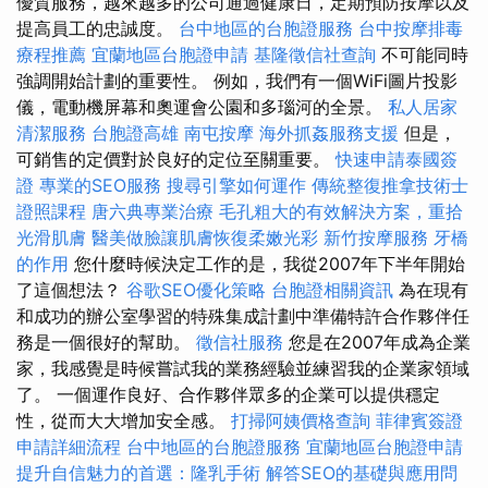
優質服務，越來越多的公司通過健康日，定期預防按摩以及
提高員工的忠誠度。
台中地區的台胞證服務
台中按摩排毒
療程推薦
宜蘭地區台胞證申請
基隆徵信社查詢
不可能同時
強調開始計劃的重要性。 例如，我們有一個WiFi圖片投影
儀，電動機屏幕和奧運會公園和多瑙河的全景。
私人居家
清潔服務
台胞證高雄
南屯按摩
海外抓姦服務支援
但是，
可銷售的定價對於良好的定位至關重要。
快速申請泰國簽
證
專業的SEO服務
搜尋引擎如何運作
傳統整復推拿技術士
證照課程
唐六典專業治療
毛孔粗大的有效解決方案，重拾
光滑肌膚
醫美做臉讓肌膚恢復柔嫩光彩
新竹按摩服務
牙橋
的作用
您什麼時候決定工作的是，我從2007年下半年開始
了這個想法？
谷歌SEO優化策略
台胞證相關資訊
為在現有
和成功的辦公室學習的特殊集成計劃中準備特許合作夥伴任
務是一個很好的幫助。
徵信社服務
您是在2007年成為企業
家，我感覺是時候嘗試我的業務經驗並練習我的企業家領域
了。 一個運作良好、合作夥伴眾多的企業可以提供穩定
性，從而大大增加安全感。
打掃阿姨價格查詢
菲律賓簽證
申請詳細流程
台中地區的台胞證服務
宜蘭地區台胞證申請
提升自信魅力的首選：隆乳手術
解答SEO的基礎與應用問