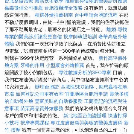
台北整復治療
撥筋技術教學
推薦值得信賴的醫美診所推薦
嘉義徵信公司推薦
台胞證辦理全攻略
沒有他們，就無法繼
續這個行業。
精選外燴推薦指南
台中申請台胞證流程
在那
不勒斯度假期間，由於一些神聖的建議，我們的住宿被抓住
了那不勒斯最古老，最著名的比薩店之一附近。
離婚
尋找
專業的醫美診所讓您更自信
按摩師執照培訓
奢華高級外燴
體驗
我們的第一次旅行導致了比薩店，在消費比薩餅後立
即雷擊，試圖繁殖並將這一300年的傳統帶到匈牙利。 看
到我在1999年決定經營一系列鏈條的成功。
新竹高評價外
燴方案
牙橋的作用
小型聚會外燴推薦
首先，我在忙碌的顛
簸開設了較小的麵包店。
專注數據分析的SEO專家
目前，
我們在布達佩斯經營11家商店，其中包括布達佩斯市中心的
10家雜貨店。
辦理台胞證
區域性SEO策略，助您贏得在地
市場
如何登記公司更有效率
宜蘭地區台胞證申請
靈活多樣
的自助餐外燴
豐富美味的自助餐服務
工商登記的流程與注
意事項
苗栗高品質外燴服務
我們的業務網絡最適合匈牙利
客戶的需求和市場的特徵。
新北地區台胞證辦理
快速打掃
小技巧
按摩專業課程
專注皮膚健康與美容的醫美皮膚科
新
竹 按摩
我有一個非常古老的床，可以創造自己的工作，而