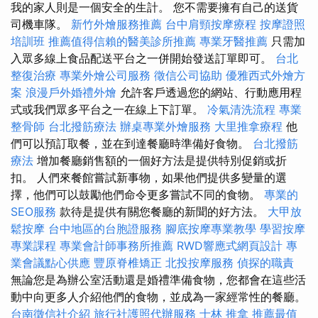
我的家人則是一個安全的生計。 您不需要擁有自己的送貨
司機車隊。
新竹外燴服務推薦
台中肩頸按摩療程
按摩證照
培訓班
推薦值得信賴的醫美診所推薦
專業牙醫推薦
只需加
入眾多線上食品配送平台之一併開始發送訂單即可。
台北
整復治療
專業外燴公司服務
徵信公司協助
優雅西式外燴方
案
浪漫戶外婚禮外燴
允許客戶透過您的網站、行動應用程
式或我們眾多平台之一在線上下訂單。
冷氣清洗流程
專業
整骨師
台北撥筋療法
辦桌專業外燴服務
大里推拿療程
他
們可以預訂取餐，並在到達餐廳時準備好食物。
台北撥筋
療法
增加餐廳銷售額的一個好方法是提供特別促銷或折
扣。 人們來餐館嘗試新事物，如果他們提供多變量的選
擇，他們可以鼓勵他們命令更多嘗試不同的食物。
專業的
SEO服務
款待是提供有關您餐廳的新聞的好方法。
大甲放
鬆按摩
台中地區的台胞證服務
腳底按摩專業教學
學習按摩
專業課程
專業會計師事務所推薦
RWD響應式網頁設計
專
業會議點心供應
豐原脊椎矯正
北投按摩服務
偵探的職責
無論您是為辦公室活動還是婚禮準備食物，您都會在這些活
動中向更多人介紹他們的食物，並成為一家經常性的餐廳。
台南徵信社介紹
旅行社護照代辦服務
士林 推拿
推薦最值