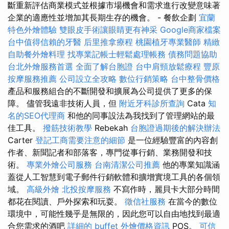
斷重新評估商業模式並根據市場機會和需求進行改變意味著
企業的適應性並增加其長期生存的機會。 - 餐飲企劃
宜蘭
特色外燴體驗
雙眼皮手術讓眼睛更有神采
Google商家檔案
台中值得信賴的牙醫
后里推拿療程
桃園植牙專業醫師
精緻
自助餐外燴料理
找專業記帳士輕鬆處理帳務
債務問題協助
台北外燴服務首選
全面了解台胞證
台中肩頸放鬆療程
豐原
按摩服務推薦
公司設立全攻略
數位行銷策略
台中整骨價格
產品和服務組合的不斷開發和擴展為公司提供了更多的保
障。 儘管我遠非技術人員，但
附近牙科診所查詢
Cata
知
名的SEO代理商
和他的同事設法為我找到了管理網站的最
佳工具。
撥筋技術教學
Rebekah
台胞證過期後的解決辦法
Carter
登記工商需要注意的細節
是一位經驗豐富的內容創
作者、新聞記者和部落客，專門從事行銷、業務開發和技
術。
專業外燴公司服務
台南清潔公司推薦
他的專業知識涵
蓋從人工智慧到電子郵件行銷軟體和擴增實境工具的各個領
域。
高級外燴
北投按摩服務
不寫作時，麗貝卡大部分時間
都花在閱讀、戶外探索和玩耍。
徵信社服務
在當今的數位
環境中，可能性幾乎是無限的，因此您可以自由地找到最適
合您需求的酒吧
詳細的 buffet 外燴價格資訊
POS。
可信