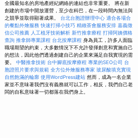
全國最知名的房地產經紀網絡的連結也非常重要。 將在新
創建的市場中開放運營，至少在科巴，在一段時間內無法與
之競爭並取得顯著成果。
台北台胞證辦理中心
適合各場合
的餐點外燴服務
快速打掃小技巧
精緻茶會服務安排
嘉義徵
信公司推薦
人工植牙技術解析
新竹推拿療程
打掃阿姨價格
查詢
推拿師專業課程
台北按摩課程
身為員工，許多人面臨
職場期望的約束，大多數情況下不允許發揮創意和實施自己
的想法，因此他們透過創建自己的企業來滿足自我實現的需
要。
中醫推拿技術
台中腳底按摩療程
專業的SEO公司
台
胞證照片要求與規範
全方位外燴服務專家
玻尿酸填充實現
自然飽滿的輪廓
使用WordPress建站
然而，成為一名企業
家並不意味著我們沒有義務就可以工作，相反，我們自己老
闆的自私意味著一切都落在我們身上。