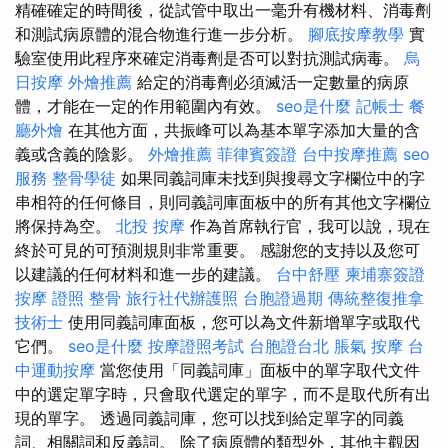
精確確定的時間後，從試管中取出一毫升有機材料、消毒劑
和測試病原體的混合物進行進一步分析。
腳底按摩教學
實
驗室使用此程序來確定消毒劑是否可以對抗測試病毒。
烏
日按摩
外燴推薦
給定的消毒劑必須滅活一定數量的病原
體，才能在一定的作用範圍內有效。
seo是什麼
記帳士
餐
廳外燴
在其他方面，共振峰可以為基本單字添加大量的含
義或含義的陰影。
外燴推薦
菲律賓簽證
台中按摩推薦
seo
服務
整骨學徒
如果同義詞庫未找到與搜尋文字欄位中的字
串相符的任何條目，則同義詞庫面板中的所有其他文字欄位
將保持為空。
北投 按摩
作為首席執行官，我可以說，現在
終於可見的可預測規則非常重要。 感謝您的支持以及您可
以建議的任何材料和進一步的建議。
台中舒壓
柬埔寨簽證
按摩 證照
整骨
旅行社代辦護照
台胞證過期
傳統整復推拿
技術士
使用同義詞庫面板，您可以為文件新增單字或取代
它們。
seo是什麼
按摩證照考試
台胞證台北
脹氣 按摩
台
中運動按摩
當您使用「同義詞庫」面板中的單字取代文件
中的選定單字時，只會取代選定的單字，而不是取代所有出
現的單字。 透過同義詞庫，您可以找到給定單字的同義
詞、相關詞和反義詞。 除了病原體的類型外，其他主觀因