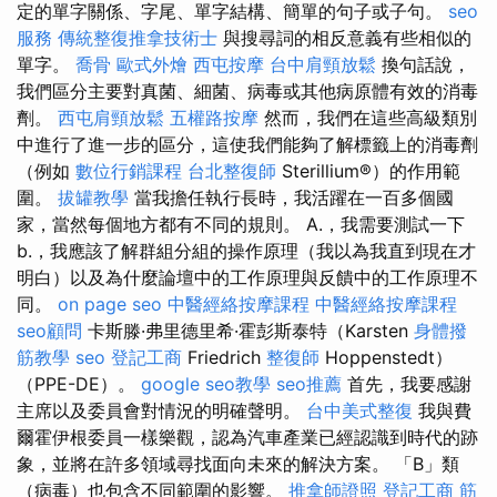
定的單字關係、字尾、單字結構、簡單的句子或子句。
seo
服務
傳統整復推拿技術士
與搜尋詞的相反意義有些相似的
單字。
喬骨
歐式外燴
西屯按摩
台中肩頸放鬆
換句話說，
我們區分主要對真菌、細菌、病毒或其他病原體有效的消毒
劑。
西屯肩頸放鬆
五權路按摩
然而，我們在這些高級類別
中進行了進一步的區分，這使我們能夠了解標籤上的消毒劑
（例如
數位行銷課程
台北整復師
Sterillium®）的作用範
圍。
拔罐教學
當我擔任執行長時，我活躍在一百多個國
家，當然每個地方都有不同的規則。 A.，我需要測試一下
b.，我應該了解群組分組的操作原理（我以為我直到現在才
明白）以及為什麼論壇中的工作原理與反饋中的工作原理不
同。
on page seo
中醫經絡按摩課程
中醫經絡按摩課程
seo顧問
卡斯滕·弗里德里希·霍彭斯泰特（Karsten
身體撥
筋教學
seo
登記工商
Friedrich
整復師
Hoppenstedt）
（PPE-DE）。
google seo教學
seo推薦
首先，我要感謝
主席以及委員會對情況的明確聲明。
台中美式整復
我與費
爾霍伊根委員一樣樂觀，認為汽車產業已經認識到時代的跡
象，並將在許多領域尋找面向未來的解決方案。 「B」類
（病毒）也包含不同範圍的影響。
推拿師證照
登記工商
筋