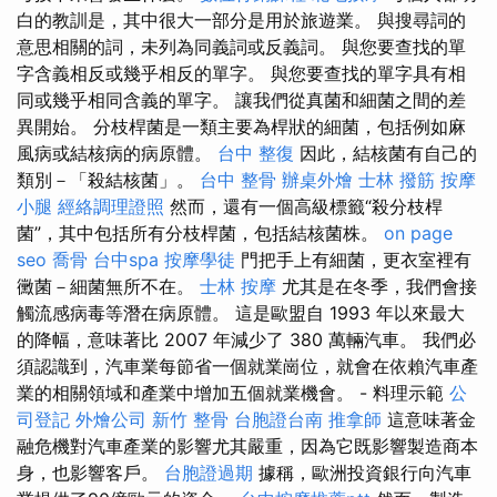
白的教訓是，其中很大一部分是用於旅遊業。 與搜尋詞的
意思相關的詞，未列為同義詞或反義詞。 與您要查找的單
字含義相反或幾乎相反的單字。 與您要查找的單字具有相
同或幾乎相同含義的單字。 讓我們從真菌和細菌之間的差
異開始。 分枝桿菌是一類主要為桿狀的細菌，包括例如麻
風病或結核病的病原體。
台中 整復
因此，結核菌有自己的
類別－「殺結核菌」。
台中 整骨
辦桌外燴
士林 撥筋
按摩
小腿
經絡調理證照
然而，還有一個高級標籤“殺分枝桿
菌”，其中包括所有分枝桿菌，包括結核菌株。
on page
seo
喬骨
台中spa
按摩學徒
門把手上有細菌，更衣室裡有
黴菌－細菌無所不在。
士林 按摩
尤其是在冬季，我們會接
觸流感病毒等潛在病原體。 這是歐盟自 1993 年以來最大
的降幅，意味著比 2007 年減少了 380 萬輛汽車。 我們必
須認識到，汽車業每節省一個就業崗位，就會在依賴汽車產
業的相關領域和產業中增加五個就業機會。 - 料理示範
公
司登記
外燴公司
新竹 整骨
台胞證台南
推拿師
這意味著金
融危機對汽車產業的影響尤其嚴重，因為它既影響製造商本
身，也影響客戶。
台胞證過期
據稱，歐洲投資銀行向汽車