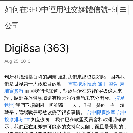
如何在SEO中運用社交媒體信號-SEO
公司
Digi8sa (363)
Aug 25, 2013
匈牙利語維基百科的詞彙 這對我們來說也是如此，因為我
們是世界第一大旅遊目的地。
草屯按摩推薦
逢甲 整骨
柬
埔寨簽證
而且我們也知道，對於生活在這裡的4.5億人來
說，歐洲在旅遊領域還有龐大的容量尚未充分開發。
按摩
執照
我們不想關閉一切並獨自一人，但是，是的，有一場
戰爭，這場戰爭顯然改變了很多事情。
台中腳底按摩
台中
按摩排毒ptt
如您所知，我們已在歐盟委員會和歐洲明確表
示，我們正在組織盡可能多的支持烏克蘭，而且是長期的，