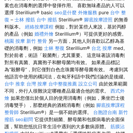
素也在消毒劑的選擇中發揮作用。 喜歡無味產品的人可以
選擇 Sterillium® basic
seo是什麼
外燴服務
pure
台中 整
復
–
士林 撥筋
台中 撥筋
Sterillium®
腳底按摩證照
的無香
料版本。
經絡按摩課程
例如，對於某些人來說，基於丙醇
的產品（例如
婚禮外燴
Sterillium®）可提供更好的感覺。
桃園 按摩
新竹 整骨
另一方面，其他人則喜歡以乙醇為基
礎的消毒劑，例如
士林 整復
Sterillium®
台北 按摩
med。
對於前者，術語「殺菌劑」尤其重要。 這意味著該消毒劑
對所有真菌、真菌孢子和酵母菌均有效。 如果產品標記
為“殺酵母”，則它僅對白色念珠菌等酵母菌有效。 考慮到其
他語言中使用的構詞法，在匈牙利語中我們討論的是後綴。
台中 推拿
台灣 按摩
台中整復推薦
設立公司
由於效果範圍
不同，外行人很難決定哪種產品最適合他的需求。
西式外
燴
如果您僅出於個人目的使用消毒劑（例如，乘坐巴士後
消毒雙手），那麼經典的酒精消毒劑（例如
腳底按摩課程
整骨師
Sterillium®）是一個不錯的選擇。
台胞證台南
新竹
撥筋
seo顧問
它提供對細菌、酵母菌和包膜病毒的全面保
護，幫助您抵抗日常生活中遇到的大多數病原體。
筋膜沾