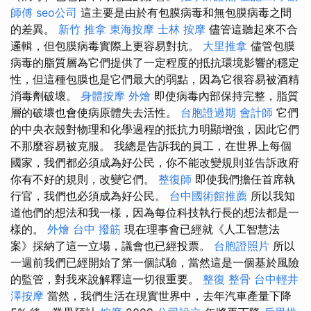
師傅
seo公司
這主要是由於有包膜病毒和無包膜病毒之間
的差異。
新竹 推拿
東海按摩
士林 按摩
儘管這聽起來不合
邏輯，但包膜病毒實際上更容易對抗。
大里推拿
儘管包膜
病毒的脂質層為它們提供了一定程度的抵抗環境影響的穩定
性，但這種包膜也是它們最大的弱點，因為它很容易被酒精
消毒劑破壞。
身體按摩
外燴
即使病毒內部保持完整，脂質
層的破壞也會使病原體失去活性。
台胞證過期
會計師
它們
的中央衣殼對物理和化學過程的抵抗力明顯增強，因此它們
不那麼容易被克服。 我總是告訴我的員工，在世界上每個
國家，我們都必須成為好公民，你不能改變規則並告訴政府
你有不好的規則，改變它們。
整復師
即使我們擔任首席執
行官，我們也必須成為好公民。
台中國術館推薦
所以我知
道他們的想法和我一樣，因為每位科技執行長的想法都是一
樣的。
外燴
台中 撥筋
現在理事會已經就《人工智慧法
案》採納了這一立場，議會也已經投票。
台胞證照片
所以
一週前我們已經開始了第一個試驗，當然這是一個基於風險
的監管，對我來說解釋這一切很重要。
整復 整骨
台中輕井
澤按摩
當然，我們生活在現實世界中，去年汽車產量下降