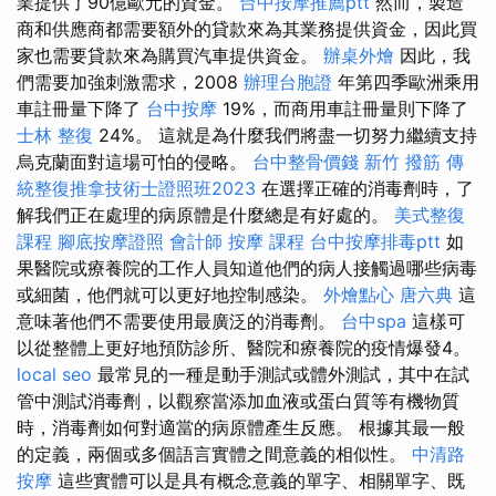
業提供了90億歐元的資金。
台中按摩推薦ptt
然而，製造
商和供應商都需要額外的貸款來為其業務提供資金，因此買
家也需要貸款來為購買汽車提供資金。
辦桌外燴
因此，我
們需要加強刺激需求，2008
辦理台胞證
年第四季歐洲乘用
車註冊量下降了
台中按摩
19%，而商用車註冊量則下降了
士林 整復
24%。 這就是為什麼我們將盡一切努力繼續支持
烏克蘭面對這場可怕的侵略。
台中整骨價錢
新竹 撥筋
傳
統整復推拿技術士證照班2023
在選擇正確的消毒劑時，了
解我們正在處理的病原體是什麼總是有好處的。
美式整復
課程
腳底按摩證照
會計師
按摩 課程
台中按摩排毒ptt
如
果醫院或療養院的工作人員知道他們的病人接觸過哪些病毒
或細菌，他們就可以更好地控制感染。
外燴點心
唐六典
這
意味著他們不需要使用最廣泛的消毒劑。
台中spa
這樣可
以從整體上更好地預防診所、醫院和療養院的疫情爆發4。
local seo
最常見的一種是動手測試或體外測試，其中在試
管中測試消毒劑，以觀察當添加血液或蛋白質等有機物質
時，消毒劑如何對適當的病原體產生反應。 根據其最一般
的定義，兩個或多個語言實體之間意義的相似性。
中清路
按摩
這些實體可以是具有概念意義的單字、相關單字、既