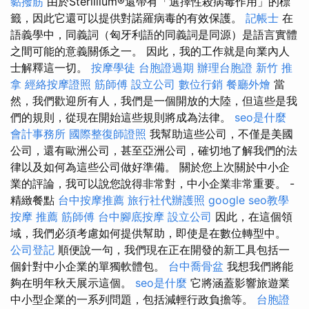
黏撥筋
由於Sterillium®還帶有「選擇性殺病毒作用」的標
籤，因此它還可以提供對諾羅病毒的有效保護。
記帳士
在
語義學中，同義詞（匈牙利語的同義詞是同源）是語言實體
之間可能的意義關係之一。 因此，我的工作就是向業內人
士解釋這一切。
按摩學徒
台胞證過期
辦理台胞證
新竹 推
拿
經絡按摩證照
筋師傅
設立公司
數位行銷
餐廳外燴
當
然，我們歡迎所有人，我們是一個開放的大陸，但這些是我
們的規則，從現在開始這些規則將成為法律。
seo是什麼
會計事務所
國際整復師證照
我幫助這些公司，不僅是美國
公司，還有歐洲公司，甚至亞洲公司，確切地了解我們的法
律以及如何為這些公司做好準備。 關於您上次關於中小企
業的評論，我可以說您說得非常對，中小企業非常重要。 -
精緻餐點
台中按摩推薦
旅行社代辦護照
google seo教學
按摩 推薦
筋師傅
台中腳底按摩
設立公司
因此，在這個領
域，我們必須考慮如何提供幫助，即使是在數位轉型中。
公司登記
順便說一句，我們現在正在開發的新工具包括一
個針對中小企業的單獨軟體包。
台中喬骨盆
我想我們將能
夠在明年秋天展示這個。
seo是什麼
它將涵蓋影響旅遊業
中小型企業的一系列問題，包括減輕行政負擔等。
台胞證