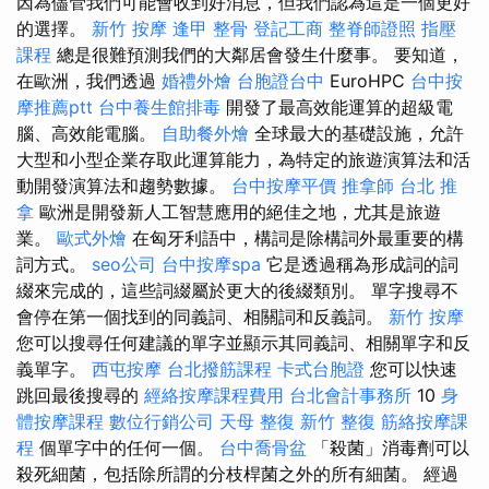
因為儘管我們可能會收到好消息，但我們認為這是一個更好
的選擇。
新竹 按摩
逢甲 整骨
登記工商
整脊師證照
指壓
課程
總是很難預測我們的大鄰居會發生什麼事。 要知道，
在歐洲，我們透過
婚禮外燴
台胞證台中
EuroHPC
台中按
摩推薦ptt
台中養生館排毒
開發了最高效能運算的超級電
腦、高效能電腦。
自助餐外燴
全球最大的基礎設施，允許
大型和小型企業存取此運算能力，為特定的旅遊演算法和活
動開發演算法和趨勢數據。
台中按摩平價
推拿師
台北 推
拿
歐洲是開發新人工智慧應用的絕佳之地，尤其是旅遊
業。
歐式外燴
在匈牙利語中，構詞是除構詞外最重要的構
詞方式。
seo公司
台中按摩spa
它是透過稱為形成詞的詞
綴來完成的，這些詞綴屬於更大的後綴類別。 單字搜尋不
會停在第一個找到的同義詞、相關詞和反義詞。
新竹 按摩
您可以搜尋任何建議的單字並顯示其同義詞、相關單字和反
義單字。
西屯按摩
台北撥筋課程
卡式台胞證
您可以快速
跳回最後搜尋的
經絡按摩課程費用
台北會計事務所
10
身
體按摩課程
數位行銷公司
天母 整復
新竹 整復
筋絡按摩課
程
個單字中的任何一個。
台中喬骨盆
「殺菌」消毒劑可以
殺死細菌，包括除所謂的分枝桿菌之外的所有細菌。 經過