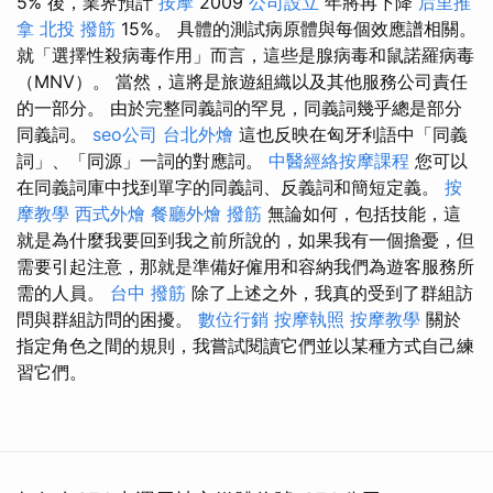
5% 後，業界預計
按摩
2009
公司設立
年將再下降
后里推
拿
北投 撥筋
15%。 具體的測試病原體與每個效應譜相關。
就「選擇性殺病毒作用」而言，這些是腺病毒和鼠諾羅病毒
（MNV）。 當然，這將是旅遊組織以及其他服務公司責任
的一部分。 由於完整同義詞的罕見，同義詞幾乎總是部分
同義詞。
seo公司
台北外燴
這也反映在匈牙利語中「同義
詞」、「同源」一詞的對應詞。
中醫經絡按摩課程
您可以
在同義詞庫中找到單字的同義詞、反義詞和簡短定義。
按
摩教學
西式外燴
餐廳外燴
撥筋
無論如何，包括技能，這
就是為什麼我要回到我之前所說的，如果我有一個擔憂，但
需要引起注意，那就是準備好僱用和容納我們為遊客服務所
需的人員。
台中 撥筋
除了上述之外，我真的受到了群組訪
問與群組訪問的困擾。
數位行銷
按摩執照
按摩教學
關於
指定角色之間的規則，我嘗試閱讀它們並以某種方式自己練
習它們。