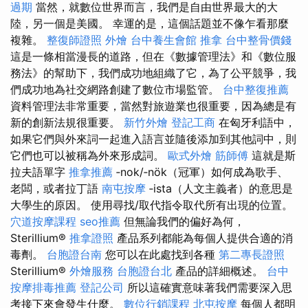
過期
當然，就數位世界而言，我們是自由世界最大的大
陸，另一個是美國。 幸運的是，這個話題並不像乍看那麼
複雜。
整復師證照
外燴
台中養生會館
推拿
台中整骨價錢
這是一條相當漫長的道路，但在《數據管理法》和《數位服
務法》的幫助下，我們成功地組織了它，為了公平競爭，我
們成功地為社交網路創建了數位市場監管。
台中整復推薦
資料管理法非常重要，當然對旅遊業也很重要，因為總是有
新的創新法規很重要。
新竹外燴
登記工商
在匈牙利語中，
如果它們與外來詞一起進入語言並隨後添加到其他詞中，則
它們也可以被稱為外來形成詞。
歐式外燴
筋師傅
這就是斯
拉夫語單字
推拿推薦
‑nok/‑nök（冠軍）如何成為歌手、
老闆，或者拉丁語
南屯按摩
‑ista（人文主義者）的意思是
大學生的原因。 使用尋找/取代指令取代所有出現的位置。
穴道按摩課程
seo推薦
但無論我們的偏好為何，
Sterillium®
推拿證照
產品系列都能為每個人提供合適的消
毒劑。
台胞證台南
您可以在此處找到各種
第二專長證照
Sterillium®
外燴服務
台胞證台北
產品的詳細概述。
台中
按摩排毒推薦
登記公司
所以這確實意味著我們需要深入思
考接下來會發生什麼。
數位行銷課程
北屯按摩
每個人都明