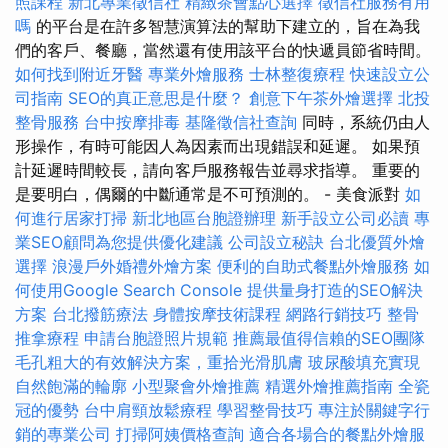
照課程
新北專業徵信社
精緻茶會點心選擇
徵信社服務有用
嗎
的平台是在許多智慧演算法的幫助下建立的，旨在為我
們的客戶、餐廳，當然還有使用該平台的快遞員節省時間。
如何找到附近牙醫
專業外燴服務
士林整復療程
快速設立公
司指南
SEO的真正意思是什麼？
創意下午茶外燴選擇
北投
整骨服務
台中按摩排毒
基隆徵信社查詢
同時，系統仍由人
形操作，有時可能因人為因素而出現錯誤和延遲。 如果預
計延遲時間較長，請向客戶服務報告並尋求指導。 重要的
是要明白，偶爾的中斷通常是不可預測的。 - 美食派對
如
何進行居家打掃
新北地區台胞證辦理
新手設立公司必讀
專
業SEO顧問為您提供優化建議
公司設立秘訣
台北優質外燴
選擇
浪漫戶外婚禮外燴方案
便利的自助式餐點外燴服務
如
何使用Google Search Console
提供量身打造的SEO解決
方案
台北撥筋療法
身體按摩技術課程
網路行銷技巧
整骨
推拿療程
申請台胞證照片規範
推薦最值得信賴的SEO團隊
毛孔粗大的有效解決方案，重拾光滑肌膚
玻尿酸填充實現
自然飽滿的輪廓
小型聚會外燴推薦
精選外燴推薦指南
全瓷
冠的優勢
台中肩頸放鬆療程
學習整骨技巧
專注於關鍵字行
銷的專業公司
打掃阿姨價格查詢
適合各場合的餐點外燴服