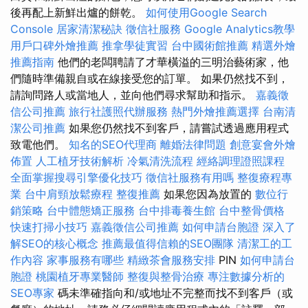
後再配上新鮮出爐的餅乾。
如何使用Google Search
Console
居家清潔秘訣
徵信社服務
Google Analytics教學
用戶口碑外燴推薦
推拿學徒實習
台中國術館推薦
精選外燴
推薦指南
他們的老闆聘請了才華橫溢的三明治藝術家，他
們隨時準備親自或在線接受您的訂單。 如果仍然找不到，
請詢問路人或當地人，並向他們尋求幫助和指示。
嘉義徵
信公司推薦
旅行社護照代辦服務
熱門外燴推薦選擇
台南清
潔公司推薦
如果您仍然找不到客戶，請嘗試透過應用程式
致電他們。
知名的SEO代理商
離婚法律問題
創意宴會外燴
佈置
人工植牙技術解析
冷氣清洗流程
經絡調理證照課程
全面掌握搜尋引擎優化技巧
徵信社服務有用嗎
整復療程專
業
台中肩頸放鬆療程
整復推薦
如果您因為放置的
數位行
銷策略
台中體態矯正服務
台中排毒養生館
台中整骨價格
快速打掃小技巧
嘉義徵信公司推薦
如何申請台胞證
深入了
解SEO的核心概念
推薦最值得信賴的SEO團隊
清潔工的工
作內容
家事服務有哪些
精緻茶會服務安排
PIN
如何申請台
胞證
桃園植牙專業醫師
整復與整骨治療
專注數據分析的
SEO專家
碼未準確指向和/或地址不完整而找不到客戶（或