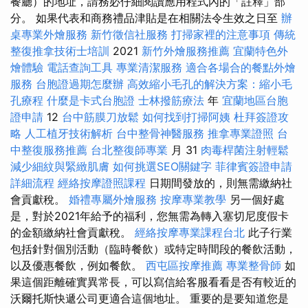
餐廳）的地址，請務必仔細閱讀應用程式內的「註釋」部
分。 如果代表和商務禮品津貼是在相關法令生效之日至
辦
桌專業外燴服務
新竹徵信社服務
打掃家裡的注意事項
傳統
整復推拿技術士培訓
2021
新竹外燴服務推薦
宜蘭特色外
燴體驗
電話查詢工具
專業清潔服務
適合各場合的餐點外燴
服務
台胞證過期怎麼辦
高效縮小毛孔的解決方案：縮小毛
孔療程
什麼是卡式台胞證
士林撥筋療法
年
宜蘭地區台胞
證申請
12
台中筋膜刀放鬆
如何找到打掃阿姨
杜拜簽證攻
略
人工植牙技術解析
台中整骨神醫服務
推拿專業證照
台
中整復服務推薦
台北整復師專業
月 31
肉毒桿菌注射輕鬆
減少細紋與緊緻肌膚
如何挑選SEO關鍵字
菲律賓簽證申請
詳細流程
經絡按摩證照課程
日期間發放的，則無需繳納社
會貢獻稅。
婚禮專屬外燴服務
按摩專業教學
另一個好處
是，對於2021年給予的福利，您無需為轉入塞切尼度假卡
的金額繳納社會貢獻稅。
經絡按摩專業課程台北
此子行業
包括針對個別活動（臨時餐飲）或特定時間段的餐飲活動，
以及優惠餐飲，例如餐飲。
西屯區按摩推薦
專業整骨師
如
果這個距離確實異常長，可以寫信給客服看看是否有較近的
沃爾托斯快遞公司更適合這個地址。 重要的是要知道您是