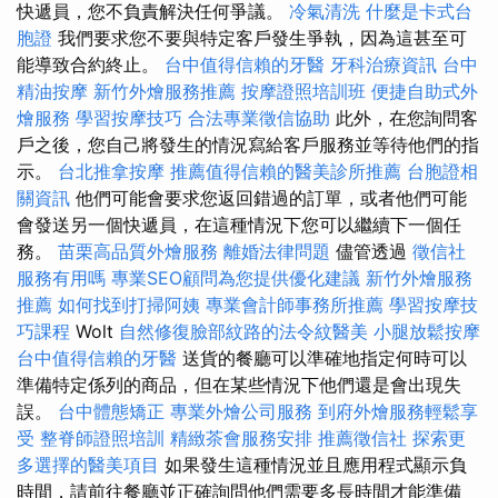
快遞員，您不負責解決任何爭議。
冷氣清洗
什麼是卡式台
胞證
我們要求您不要與特定客戶發生爭執，因為這甚至可
能導致合約終止。
台中值得信賴的牙醫
牙科治療資訊
台中
精油按摩
新竹外燴服務推薦
按摩證照培訓班
便捷自助式外
燴服務
學習按摩技巧
合法專業徵信協助
此外，在您詢問客
戶之後，您自己將發生的情況寫給客戶服務並等待他們的指
示。
台北推拿按摩
推薦值得信賴的醫美診所推薦
台胞證相
關資訊
他們可能會要求您返回錯過的訂單，或者他們可能
會發送另一個快遞員，在這種情況下您可以繼續下一個任
務。
苗栗高品質外燴服務
離婚法律問題
儘管透過
徵信社
服務有用嗎
專業SEO顧問為您提供優化建議
新竹外燴服務
推薦
如何找到打掃阿姨
專業會計師事務所推薦
學習按摩技
巧課程
Wolt
自然修復臉部紋路的法令紋醫美
小腿放鬆按摩
台中值得信賴的牙醫
送貨的餐廳可以準確地指定何時可以
準備特定係列的商品，但在某些情況下他們還是會出現失
誤。
台中體態矯正
專業外燴公司服務
到府外燴服務輕鬆享
受
整脊師證照培訓
精緻茶會服務安排
推薦徵信社
探索更
多選擇的醫美項目
如果發生這種情況並且應用程式顯示負
時間，請前往餐廳並正確詢問他們需要多長時間才能準備