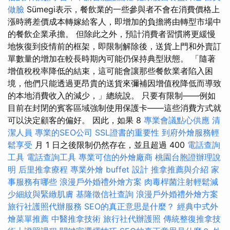
做臉
Sümegi表示，餐飲業的一些參與者不會在消費價格上
漲時將差價成本轉嫁給客人，即增加的負擔將由轉型市場中
的餐飲企業承擔。 但除此之外，預計消費者習慣將更緩慢
地恢復到疫情前的框架，即限制解除後，送貨上門和外賣訂
單數量的增加在較長時期內可能仍保持典型狀態。 「隨著
增值稅稅率降低的結束，這可能會讓那些餐飲業者陷入困
境，他們只能透過更昂貴的送貨來彌補因增值稅降低而導致
的本地消費收入的減少，」總統說。 只要有限制——例如
目前在封閉的賓客區域強制使用保護卡——這些消費方式就
可以決定顧客的偏好。 因此，如果 8
專業會議點心供應
清
潔人員
專業的SEO公司
SSL證書的重要性
到府外燴服務輕
鬆享受
月 1 日之後限制仍然存在，並且超過 400
電話查詢
工具
電話查詢工具
專業可信的外燴廠商
桃園台胞證辦理說
明
后里推拿療程
專業外燴 buffet 設計
推拿推薦與介紹
家
事服務有哪些
浪漫戶外婚禮外燴方案
肉毒桿菌注射輕鬆減
少細紋與緊緻肌膚
基隆徵信社查詢
浪漫戶外婚禮外燴方案
旅行社護照代辦服務
SEO的真正意思是什麼？
經典中式外
燴菜單推薦
中醫推拿技術
旅行社代辦護照
傳統整復推拿技