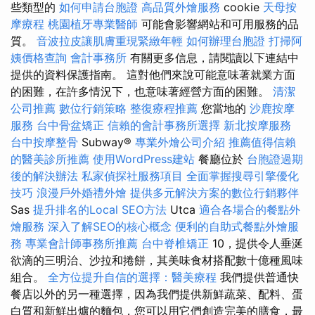
些類型的
如何申請台胞證
高品質外燴服務
cookie
天母按
摩療程
桃園植牙專業醫師
可能會影響網站和可用服務的品
質。
音波拉皮讓肌膚重現緊緻年輕
如何辦理台胞證
打掃阿
姨價格查詢
會計事務所
有關更多信息，請閱讀以下連結中
提供的資料保護指南。 這對他們來說可能意味著就業方面
的困難，在許多情況下，也意味著經營方面的困難。
清潔
公司推薦
數位行銷策略
整復療程推薦
您當地的
沙鹿按摩
服務
台中骨盆矯正
信賴的會計事務所選擇
新北按摩服務
台中按摩整骨
Subway®
專業外燴公司介紹
推薦值得信賴
的醫美診所推薦
使用WordPress建站
餐廳位於
台胞證過期
後的解決辦法
私家偵探社服務項目
全面掌握搜尋引擎優化
技巧
浪漫戶外婚禮外燴
提供多元解決方案的數位行銷夥伴
Sas
提升排名的Local SEO方法
Utca
適合各場合的餐點外
燴服務
深入了解SEO的核心概念
便利的自助式餐點外燴服
務
專業會計師事務所推薦
台中脊椎矯正
10，提供令人垂涎
欲滴的三明治、沙拉和捲餅，其美味食材搭配數十億種風味
組合。
全方位提升自信的選擇：醫美療程
我們提供普通快
餐店以外的另一種選擇，因為我們提供新鮮蔬菜、配料、蛋
白質和新鮮出爐的麵包，您可以用它們創造完美的膳食，最