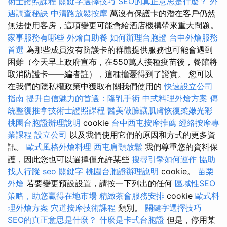
術士證照課程
關鍵字選擇技巧
SEO的真正意思是什麼？
外
遇調查秘訣
中清路放鬆按摩
萬沒有保護卡的潛在客戶仍然
無法使用客房，這項變更可能會給酒店機構帶來重大問題。
家事服務有哪些
外燴自助餐
如何辦理台胞證
台中外燴服務
首選
為那些成員沒有防護卡的群體提供服務也可能會遇到
困難（今天早上政府宣布，在550萬人接種疫苗後，餐館將
取消防護卡——編者註），這種擔憂得到了證實。 您可以
在我們的隱私權政策中獲取有關我們使用的
快速設立公司
指南
提升自信魅力的首選：隆乳手術
中式料理外燴方案
傳
統整復推拿技術士證照課程
醫美做臉讓肌膚恢復柔嫩光彩
桃園台胞證辦理說明
cookie
台中西屯按摩推薦
經絡按摩專
業課程
設立公司
以及我們使用它們的原因和方式的更多資
訊。
歐式風格外燴料理
西屯肩頸放鬆
我們尊重您的資料保
護，因此您也可以選擇僅允許某些
搜尋引擎如何運作
協助
找人行蹤
seo 關鍵字
桃園台胞證辦理說明
cookie。
苗栗
外燴
若要變更預設設置，請按一下列出的任何
區域性SEO
策略，助您贏得在地市場
精緻茶會服務安排
cookie
歐式料
理外燴方案
穴道按摩技術課程
類別。
關鍵字選擇技巧
SEO的真正意思是什麼？
什麼是卡式台胞證
但是，停用某