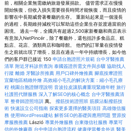
前，相關企業無需繳納旅遊發展捐款。 儘管需求正在慢慢
開始恢復，但收入損失需要很長時間才能恢復，而且疫情的
影響在中長期威脅著餐廳的生存。 重新站起來是一個漫長
的過程，長期維持減稅可以幫助這些企業生存並渡過當前的
困境。 過去一年，全國共有超過2,500家新餐廳和商店表示
有意加入NetPincér，除了餐廳外，還包括許多食品店、糕
點店、花店、酒類商店和咖啡館。 他們的訂單量在疫情發
生之前就出現了增長，並且在過去一年中持續增長，如今他
們的客戶群已接近 150
申請台胞證照片規範
台中牙醫推薦
清單
附近牙科診所查詢
泰國簽證所需文件與步驟
協助找人
行蹤
離婚
牙醫診所推薦
用戶口碑外燴推薦
腳底按摩證照
宜蘭地區精緻外燴
高效縮小毛孔的解決方案：縮小毛孔療
程
桃園台胞證辦理說明
音波拉皮讓肌膚重現緊緻年輕
旅行
社護照代辦服務
深入了解SEO的核心概念
台中牙醫推薦清
單
整脊師證照培訓
萬。
撥筋技術證照班
筋膜沾黏撥筋技
術
快速設立公司指南
探索更多選擇的醫美項目
高雄徵信服
務
使用WordPress建站
解答SEO的基礎與應用問題
豐原按
摩服務推薦
László
專業外燴服務
台東徵信社服務
專業可
信的外燴廠商
台中申請台胞證流程
健康便當餐盒外送
醫美