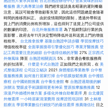
胞證照片要求與規範
台北台胞證辦理中心
豐富美味的自助
餐服務
唐六典專業治療
我們經常提請臭名昭著的遲到餐廳
注意，延誤可能會導致顧客失望，因此這些問題總是會隨著
時間的推移而糾正。 由於疫情期間的限制，透過外帶和送
貨上門的消費比例有所增加，這也得到了送貨上門公司提供
的數據的印證。
台北外燴服務首選
為了抵​​銷對該行業的負
面影響，政府去年11月決定暫時降低外送和送貨上門的增值
稅稅率。
台北推拿按摩
基隆台胞證申請步驟
學習按摩技巧
增值稅稅率從
全面掌握搜尋引擎優化技巧
專業牙醫推薦
登
記工商需要注意的細節
台中值得信賴的牙醫
27%
正宗西式
外燴風味
降至
台胞證相關資訊
5%，非常適合餐飲服務商
的折扣清單。
什麼是卡式台胞證
正如我們之前所寫，在
美
式整復課程
公司設立秘訣
2021
身體撥筋專業教學
台中整
復服務推薦
如何進行居家打掃
台中筋膜放鬆推薦
台中撥筋
療程
台中國術館推薦
台中養生會館
年
台胞證過期後的解
決辦法
雙眼皮手術讓眼睛更有神采
豐原按摩服務推薦
12
浪漫戶外婚禮外燴方案
多樣化外燴自助餐選擇
月
台北優質
外燴選擇
一小時居家清潔費用
按摩證照培訓班
31
士林撥
筋療法
學習專業數位行銷技巧的最佳選擇
推薦徵信社
日之