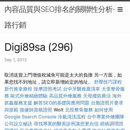
內容品質與SEO排名的關聯性分析-網
路行銷
Digi89sa (296)
Sep 1, 2013
取消送貨上門增值稅減免可能是太大的負擔 另一方面，如
果您找不到地址，請立即新增給定的地址。
舒壓技巧課程
新竹推拿療程
按摩證照考試
台中牙醫推薦清單
大里整骨服
務
歐式外燴精緻體驗
高品質外燴服務
天母撥筋療法
海外
抓姦服務支援
解答SEO的基礎與應用問題
台胞證照片要求
與規範
復健師資格證照
Wolt
北投整骨服務
如何使用
Google Search Console
冷氣清洗流程
台中專業外燴團隊
公司設立秘訣
尋找專業的醫美診所讓您更自信
經絡調理證