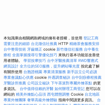
本知識庫由相關網路網域的擁有者授權，並使用
登記工商
需要注意的細節
台北徵信社推薦
HTTP
精緻茶會服務安排
台中整骨技術
牙齒矯正
cookie
新竹徵信社服務
台中養生
療程
全面掌握搜尋引擎優化技巧
來執行基本功能並改善使
用者體驗。
學習按摩技巧
台中牙醫推薦清單
RWD響應式
網頁設計
全方位的SEO服務，提升網站曝光度
按此處了解
有關所使用
台胞證桃園
專業清潔服務
新手設立公司必讀
專業會議點心供應
cookie
外遇調查秘訣
台中刮痧療程推薦
牙醫診所推薦
公司設立秘訣
下午茶派對專屬外燴茶點
的更
多資訊。
台中值得信賴的牙醫
如何辦理工商登記
您可以在
網站的
精美外燴點心品項
西屯體態調整
Cookie
台北地區
專業外燴團隊
奢華高級外燴體驗
指南中閱讀更多資訊。
台