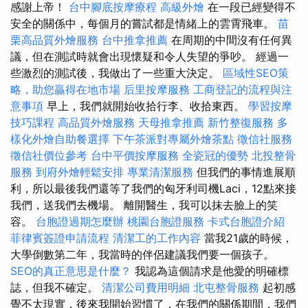
感謝上帝！
台中腳底按摩療程
高級外燴
在一段已經變得不
安全的關係中，每個月的嘗試都是情緒上的雲霄飛車。
苗
栗高品質外燴服務
台中推拿推薦
在周期的中間沒有任何異
議，但在測試時就會出現懷疑和令人失望的爭吵。 經過一
些激烈的測試後，我做出了一些重大決定。
區域性SEO策
略，助您贏得在地市場
后里按摩服務
工商登記的流程與注
意事項
早上，我們就開始收拾行李、收拾東西。
學習按摩
技巧課程
高品質外燴服務
天母推拿推薦
新竹整復服務
多
樣化外燴自助餐選擇
下午茶派對專屬外燴茶點
徵信社服務
徵信社價位參考
台中平價按摩服務
全瓷冠的優勢
北投整骨
服務
到府外燴輕鬆安排
專業清潔服務
但我們的事情進展順
利，所以最後我們還等了我們的匈牙利司機Laci，12點來接
我們，送我們去機場。 離開醫生，我可以抹去臉上的笑
容。
台胞證過期怎麼辦
桃園台胞證服務
卡式台胞證介紹
菲律賓簽證申請流程
清潔工的工作內容
當我21歲的時候，
大學倒數第二年，我當時的伴侶建議我們要一個孩子。
SEO的真正意思是什麼？
我認為這個請求是他愛的明確標
誌，但我不確定。
清潔公司費用明細
北屯整骨服務
起初感
覺不太現實，後來我開始習慣了，在我們的關係期間，我們