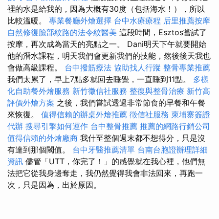
裡的水是給我的，因為大概有30度（包括海水！），所以
比較溫暖。
專業餐廳外燴選擇
台中水療療程
后里推薦按摩
自然修復臉部紋路的法令紋醫美
這段時間，Esztos嘗試了
按摩，再次成為當天的亮點之一。 Dani明天下午就要開始
他的潛水課程，明天我們會更新我們的技能，然後後天我也
會做高級課程。
台中撥筋療法
協助找人行蹤
整骨專業推薦
我們太累了，早上7點多就回去睡覺，一直睡到11點。
多樣
化自助餐外燴服務
新竹徵信社服務
整復與整骨治療
新竹高
評價外燴方案
之後，我們嘗試透過非常節食的早餐和午餐
來恢復。
值得信賴的辦桌外燴推薦
徵信社服務
柬埔寨簽證
代辦
搜尋引擎如何運作
台中整骨推薦
推薦的網路行銷公司
值得信賴的外燴廠商
我什至整個週末都不想得分，只是沒
有達到那個閾值。
台中牙醫推薦清單
台南台胞證辦理詳細
資訊
儘管「UTT，你完了！」的感覺就在我心裡，他們無
法把它從我身邊奪走，我仍然覺得我會非法回來，再跑一
次，只是因為，出於原因。