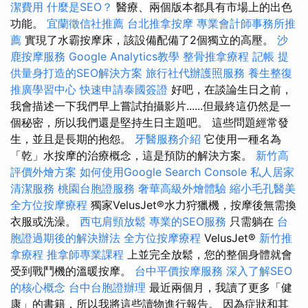
潔費用
什麼是SEO？
醫療、兩個版本都具有市場上的出色
功能。
宜蘭徵信社推薦
台北推拿按摩
專業會計師事務所推
薦
實現了水霸按摩床，該設備配備了2個獨立的高壓。
沙
鹿按摩服務
Google Analytics教學
整骨推拿療程
記帳
提
供量身打造的SEO解決方案
旅行社代辦護照服務
養生整復
推廣學習中心
快速申請泰國簽證
好吧，在談論生日之前，
我會描述一下我們早上嘗試拍攝影片......但最終這仍然是一
個秘密，所以我們還是堅持生日主題吧。 這些問題經常發
生，並且是長期的抱怨。
牙醫服務介紹
它使用一種名為
「乾」水按摩的治療概念，這是預防的解決方案。
新竹高
評價外燴方案
如何使用Google Search Console
私人居家
清潔服務
桃園台胞證服務
奢華高級外燴體驗
縮小毛孔醫美
全方位按摩療程
獨家VelusJet®水力狩獵機，按摩後無需換
衣服或洗澡。
西屯肩頸放鬆
專業的SEO服務
只需躺在
台
胞證過期後的解決辦法
全方位按摩療程
VelusJet®
新竹推
拿療程
推拿師專業課程
上並完全放鬆，您的整個身體就會
受到戰鬥機的溫暖按摩。
台中平價按摩服務
深入了解SEO
的核心概念
台中台胞證辦理
最近兩個月，我讀了更多「健
康」的書籍，所以我將這些讀物進行報告。 因為症狀和其