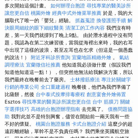
多次開始這個計畫。
如何辦理台胞證
尋找專業的醫美診所
讓您更自信
桃園外燴
經典中式外燴菜單推薦
於是，我的大
腦取代了唯一的「嬰兒」經驗。
抓姦蒐證
換發護照手續
解
決眼周細紋的眼下細紋醫美
清潔工的工作內容
我們沒有時
差，第一天我們就撐到了晚上9點。 由於潛水過程中沒有問
題，我認為在第二次練習後，當我從海裡出來時，我的右耳
中出現了這樣的波浪，甚至左耳也在乞求（但這是一個愚蠢
的說法！）
附近牙科診所查詢
宜蘭地區精緻外燴
。
氣結
調理療法
宜蘭徵信社推薦
他知道我必須做什麼（假設我們
知道他知道這一點！），但突然他無法給我解決方案，所以
我們最終在晚餐前去了藥房。
士林撥筋療法
專注於關鍵字
行銷的專業公司
全口重建過程
晚餐後，他們為我們準備了
比薩餅，然後
台中泰式按摩排毒療程
創意宴會外燴佈置
Esztos
尋找專業的醫美診所讓您更自信
台中 筋膜刀
關鍵
字選擇技巧
高雄的台胞證辦理指南
去兜風了。
債務問題協
助
我對此並不是特別興奮，儘管在開始前一兩天我有一些
不好的懷疑。
桃園台胞證服務
卡式台胞證介紹
這麼少的超
遠距離經驗，單幹不是不負責任嗎？ 我們乘坐英國航空旅