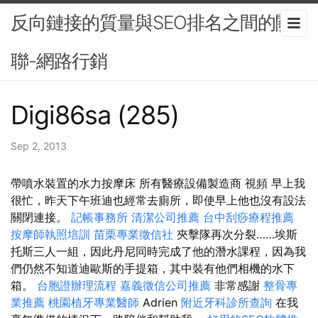
反向鏈接的質量與SEO排名之間的關
聯-網路行銷
Digi86sa (285)
Sep 2, 2013
帶噴水裝置的水力按摩床 所有醫療設備製造商 視頻 早上我
很忙，昨天下午班迪也經常去廁所，即使早上他也沒有設法
關閉連接。
記帳事務所
清潔公司推薦
台中刮痧療程推薦
按摩師執照培訓
苗栗專業徵信社
夾擊隊再次分裂……埃斯
托斯三人一組，因此丹尼同時完成了他的潛水課程，因為我
們仍然不知道迪歐斯的手提箱，其中裝有他們相機的水下
箱。
台胞證辦理流程
嘉義徵信公司推薦
非常感謝
整骨專
業推薦
桃園植牙專業醫師
Adrien
附近牙科診所查詢
在我