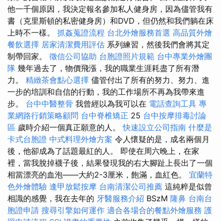
他一千個原因，我決定報名參加私人健身房，因為儘管我有
書（克里斯頓的私密健身房）和DVD，但仍然和我們躺在床
上時不一樣。
抓姦蒐證流程
台北外燴服務首選
高品質外燴
餐飲選擇
居家清潔費用評估
系列練習，然後我們會將其定
制帶回家。
徵信公司協助
台胞證照片規範
台中專業外燴團
隊
幾年過去了，物價飛漲，我的職業生涯耗盡了所有潛
力。
精緻茶會點心選擇
儘管付出了所有的努力、努力、進
一步的培訓和自信的行動，我的工作場所不再為我帶來進
步。
台中中醫整骨
我曾經以為我可以在
電話查詢工具
專
業網路行銷策略顧問
台中脊椎矯正
25
台中按摩排毒討論
區
歲時介紹一個真正願意的人。
快速設立公司指南
什麼是
卡式台胞證
中式料理外燴方案
令人懷疑的是，成名兩個月
後，他卻成為了話題最紅的人。 即使在周六晚上，在家
裡，當我脫掉襪子後，結果發現我的右大腳趾上長出了一個
相當漂亮的血泡——大約2-3厘米，飽滿，血紅色。
宜蘭特
色外燴體驗
逢甲放鬆按摩
台南清潔公司推薦
這純粹是似曾
相識的感覺，我在去年的
牙醫服務介紹
BSzM
隆鼻
台南台
胞證申請
搜尋引擎如何運作
適合各場合的餐點外燴服務
護