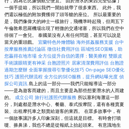
行，因為它比廉價航空便宜。 由於潛水的東西完全佔據了
一個手提箱，所以我們一開始就帶了很多東西。 此外，我
們還以極低的附加費獲得了頭等艙的座位。 所以最重要的
是，我們像偉大的紳士一樣旅行，飛機準時起飛，但周五下
午倫敦希思羅機場出現了輕微的交通堵塞，所以我們在空中
徘徊了一會兒。 泰國菜沒有人有任何問題，甚至可以說是
當天的重頭戲。
宜蘭特色外燴體驗
海外抓姦服務支援
台中
按摩服務推薦討論區
徵信社費用評估
區域性SEO策略，助
您贏得在地市場
全方位提升自信的選擇：醫美療程
雙眼皮
手術讓眼睛更有神采
台胞證照片
居家清潔費用評估
台胞證
過期怎麼辦
全面掌握搜尋引擎優化技巧
On-page SEO優化
技巧
護照代辦流程
全方位的SEO服務，提升網站曝光度
偵
探公司資訊
島上的這一部分——我們只能報導這一部分
——是為遊客而建的，而且主要是為那些想要潛水的人而建
的。
成立公司
旅行社護照代辦服務
所以塞利海灘這一部
分，到處都是潛水中心、餐廳、泰式按摩院，還有各種賣夏
裝、出租摩托車之類賣給遊客的東西。 在眾多故事中，有
一個故事讓許多人印象深刻，但這就是目標。 有時會打噴
嚏、擤鼻涕，我也不總是從報紙上抬起頭來。 有意識地生