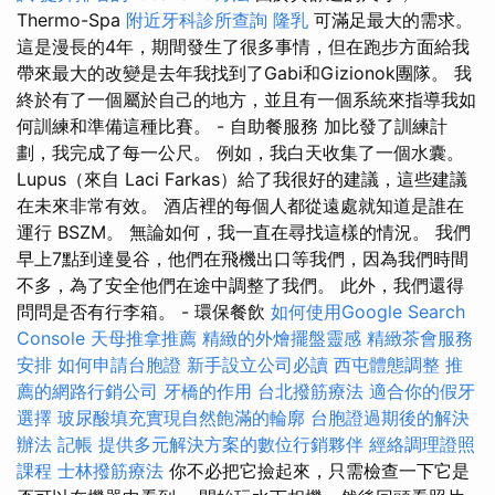
Thermo-Spa
附近牙科診所查詢
隆乳
可滿足最大的需求。
這是漫長的4年，期間發生了很多事情，但在跑步方面給我
帶來最大的改變是去年我找到了Gabi和Gizionok團隊。 我
終於有了一個屬於自己的地方，並且有一個系統來指導我如
何訓練和準備這種比賽。 - 自助餐服務 加比發了訓練計
劃，我完成了每一公尺。 例如，我白天收集了一個水囊。
Lupus（來自 Laci Farkas）給了我很好的建議，這些建議
在未來非常有效。 酒店裡的每個人都從遠處就知道是誰在
運行 BSZM。 無論如何，我一直在尋找這樣的情況。 我們
早上7點到達曼谷，他們在飛機出口等我們，因為我們時間
不多，為了安全他們在途中調整了我們。 此外，我們還得
問問是否有行李箱。 - 環保餐飲
如何使用Google Search
Console
天母推拿推薦
精緻的外燴擺盤靈感
精緻茶會服務
安排
如何申請台胞證
新手設立公司必讀
西屯體態調整
推
薦的網路行銷公司
牙橋的作用
台北撥筋療法
適合你的假牙
選擇
玻尿酸填充實現自然飽滿的輪廓
台胞證過期後的解決
辦法
記帳
提供多元解決方案的數位行銷夥伴
經絡調理證照
課程
士林撥筋療法
你不必把它撿起來，只需檢查一下它是