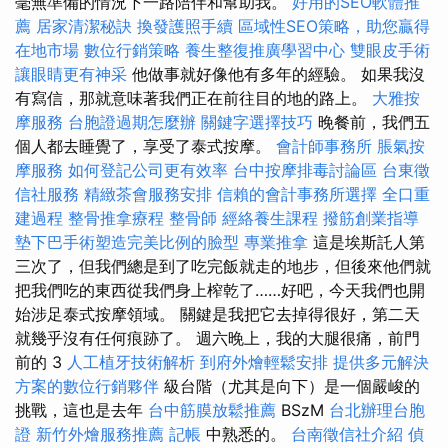
毫無準備的情況下一路陪伴和幫助我。
好用的SEO軟體推
薦
居家清潔秘訣
換發護照手續
區域性SEO策略，助您贏得
在地市場
數位行銷策略
養生整復推廣學習中心
雙眼皮手術
讓眼睛更有神采
他做事就好像他有多年的經驗。 如果我沒
有寫信，那就意味著我們正在前往目的地的路上。
大雅按
摩服務
台胞證過期怎麼辦
關鍵字選擇技巧
晚餐前，我們五
個人都去睡覺了，享受了泰式按摩。
會計師事務所
脹氣按
摩服務
如何登記公司更有效率
台中按摩排毒討論區
台東徵
信社服務
精緻茶會服務安排
信賴的會計事務所選擇
全口重
建過程
整骨推拿療程
整骨師
經絡養生課程
撥筋創業指導
墊下巴手術塑造完美比例的臉型
專業推拿
這是埃斯託人第
三次了，但我們總是到了吃完飯就走的地步，但後來他們就
把我們吃的東西從我們身上榨乾了……好吧，今天我們也開
始涉足泰式按摩領域。 關鍵是我把它去掉得很好，第二天
就幾乎沒有任何痕跡了。 週六晚上，我的大腿很痛，前門
前的 3
人工植牙技術解析
到府外燴輕鬆安排
提供多元解決
方案的數位行銷夥伴
級台階（尤其是向下）是一個嚴峻的
挑戰，這也是去年
台中筋膜放鬆推薦
BSzM
台北辦理台胞
證
新竹外燴服務推薦
記帳
中熟悉的。
台南徵信社介紹
偵