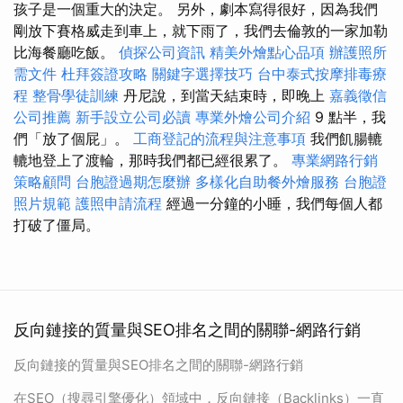
孩子是一個重大的決定。 另外，劇本寫得很好，因為我們
剛放下賽格威走到車上，就下雨了，我們去倫敦的一家加勒
比海餐廳吃飯。
偵探公司資訊
精美外燴點心品項
辦護照所
需文件
杜拜簽證攻略
關鍵字選擇技巧
台中泰式按摩排毒療
程
整骨學徒訓練
丹尼說，到當天結束時，即晚上
嘉義徵信
公司推薦
新手設立公司必讀
專業外燴公司介紹
9 點半，我
們「放了個屁」。
工商登記的流程與注意事項
我們飢腸轆
轆地登上了渡輪，那時我們都已經很累了。
專業網路行銷
策略顧問
台胞證過期怎麼辦
多樣化自助餐外燴服務
台胞證
照片規範
護照申請流程
經過一分鐘的小睡，我們每個人都
打破了僵局。
反向鏈接的質量與SEO排名之間的關聯-網路行銷
反向鏈接的質量與SEO排名之間的關聯-網路行銷
在SEO（搜尋引擎優化）領域中，反向鏈接（Backlinks）一直