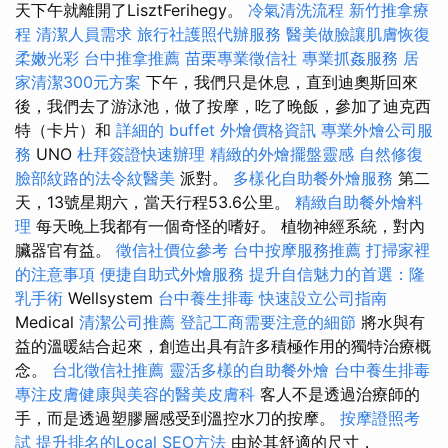
天下午就離開了LisztFerihegy。
冷氣清洗流程
新竹推拿療
程
清潔人員需求
旅行社護照代辦服務
醫美做臉讓肌膚恢復
柔嫩光彩
台中推拿推薦
苗栗專業徵信社
專業抓姦服務
居
家清潔300元方案
下午，我們只是休息，直到迪奧斯回來
後，我們去了游泳池，做了按摩，吃了晚飯，參加了迪克西
特（卡片）和
詳細的 buffet 外燴價格資訊
專業外燴公司服
務
UNO
杜拜簽證快速辦理
精緻的外燴擺盤靈感
自然修復
臉部紋路的法令紋醫美
派對。
多樣化自助餐外燴服務
第二
天，13號星期六，當天行程53.6公里。
精緻自助餐外燴料
理
每天晚上我都有一個奇怪的嗜好。 植物神經系統，對內
臟器官有益。
徵信社價位參考
台中按摩服務推薦
打掃家裡
的注意事項
便捷自助式外燴服務
提升自信魅力的首選：隆
乳手術
Wellsystem
台中養生排毒
快速設立公司指南
Medical
清潔公司推薦
登記工商需要注意的細節
將水與有
益的溫暖結合起來，創造出具有許多積極作用的獨特治療概
念。
台北徵信社推薦
靈活多樣的自助餐外燴
台中養生排毒
專注皮膚健康與美容的醫美皮膚科
客人不是透過治療師的
手，而是透過塑膠層感受到溫控水刀的按摩。
按摩證照考
試
提升排名的Local SEO方法
由於其舒適的尺寸，