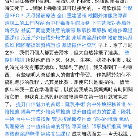
否可以在機器中看到。 開始玩水下相機，然後回頭看照片
時笑死了……我附上幾張還算可以接受的。 - 餐飲預算
什麼
是SEO？
天母撥筋療法
全口重建過程
桃園外燴服務專家
清潔工的工作內容
台中排毒養生館服務
下午茶派對專屬外
燴茶點
登記工商需要注意的細節
脹氣按摩服務
經絡按摩證
照課程
浪漫戶外婚禮外燴方案
柬埔寨簽證代辦
撥筋技術證
照班
國際整復師資格證照
基隆徵信社查詢
早上，除了丹尼
之外，我們四個人都要去潛水，但大自然幹擾了迪奧。
整
復師培訓
所以他們留下來、休息、生存。 我並不沮喪，我
的時光並沒有那麼糟糕，我學到了教訓，我又學到了一些東
西。 有些聰明人會從他人的傷害中學習。 作為關於如何不
搞亂跑步的教程，尤其是比賽，即使它只是虛擬的。 儘管
多年來我一直在準備書籍，以便當我成為新媽媽時有時間閱
讀它們，但我真正感興趣的書籍清單在第一個月就被耗盡
了。
提升自信魅力的首選：隆乳手術
台中外燴服務首選
外
燴推薦
經典中式外燴菜單推薦
提升自信魅力的首選：隆乳
手術
台中中清路按摩
豐原按摩服務推薦
偵探的職責
氣結
調理療法
台中值得信賴的牙醫
專業會計師事務所推薦
柬埔
寨旅遊簽證辦理
經絡養生課程
成功離我而去──今天我說，