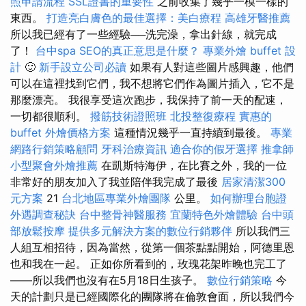
照申請流程
SSL證書的重要性
之前收集了幾乎一模一樣的
東西。
打造亮白膚色的最佳選擇：美白療程
高雄牙醫推薦
所以我已經有了一些經驗──洗完澡，拿出針線，就完成
了！
台中spa
SEO的真正意思是什麼？
專業外燴 buffet 設
計
🙂
新手設立公司必讀
如果有人對這些圖片感興趣，他們
可以在這裡找到它們，我不想將它們作為圖片插入，它不是
那麼漂亮。 我很享受這次跑步，我保持了前一天的配速，
一切都很順利。
撥筋技術證照班
北投整復療程
實惠的
buffet 外燴價格方案
這種情況幾乎一直持續到最後。
專業
網路行銷策略顧問
牙科治療資訊
適合你的假牙選擇
推拿師
小型聚會外燴推薦
在凱斯特海伊，在比賽之外，我的一位
非常好的朋友加入了我並陪伴我完成了最後
居家清潔300
元方案
21
台北地區專業外燴團隊
公里。
如何辦理台胞證
外遇調查秘訣
台中整骨神醫服務
宜蘭特色外燴體驗
台中頭
部放鬆按摩
提供多元解決方案的數位行銷夥伴
所以我們三
人組互相招待，因為當然，從第一個茶點點開始，阿德里恩
也和我在一起。 正如你所看到的，玫瑰花架昨晚也完工了
——所以我們也沒有在5月18日生孩子。
數位行銷策略
今
天的計劃只是已經國際化的團隊將在倫敦會面，所以我們今