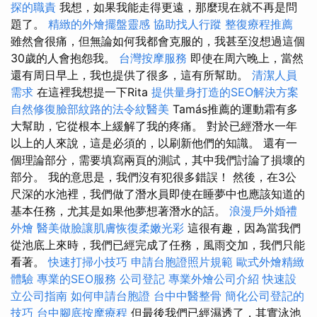
探的職責
我想，如果我能走得更遠，那麼現在就不再是問
題了。
精緻的外燴擺盤靈感
協助找人行蹤
整復療程推薦
雖然會很痛，但無論如何我都會克服的，我甚至沒想過這個
30歲的人會抱怨我。
台灣按摩服務
即使在周六晚上，當然
還有周日早上，我也提供了很多，這有所幫助。
清潔人員
需求
在這裡我想提一下Rita
提供量身打造的SEO解決方案
自然修復臉部紋路的法令紋醫美
Tamás推薦的運動霜有多
大幫助，它從根本上緩解了我的疼痛。 對於已經潛水一年
以上的人來說，這是必須的，以刷新他們的知識。 還有一
個理論部分，需要填寫兩頁的測試，其中我們討論了損壞的
部分。 我的意思是，我們沒有犯很多錯誤！ 然後，在3公
尺深的水池裡，我們做了潛水員即使在睡夢中也應該知道的
基本任務，尤其是如果他夢想著潛水的話。
浪漫戶外婚禮
外燴
醫美做臉讓肌膚恢復柔嫩光彩
這很有趣，因為當我們
從池底上來時，我們已經完成了任務，風雨交加，我們只能
看著。
快速打掃小技巧
申請台胞證照片規範
歐式外燴精緻
體驗
專業的SEO服務
公司登記
專業外燴公司介紹
快速設
立公司指南
如何申請台胞證
台中中醫整骨
簡化公司登記的
技巧
台中腳底按摩療程
但最後我們已經濕透了，其實泳池