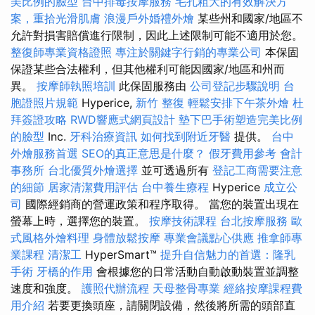
美比例的臉型
台中排毒按摩服務
毛孔粗大的有效解決方
案，重拾光滑肌膚
浪漫戶外婚禮外燴
某些州和國家/地區不
允許對損害賠償進行限制，因此上述限制可能不適用於您。
整復師專業資格證照
專注於關鍵字行銷的專業公司
本保固
保證某些合法權利，但其他權利可能因國家/地區和州而
異。
按摩師執照培訓
此保固服務由
公司登記步驟說明
台
胞證照片規範
Hyperice,
新竹 整復
輕鬆安排下午茶外燴
杜
拜簽證攻略
RWD響應式網頁設計
墊下巴手術塑造完美比例
的臉型
Inc.
牙科治療資訊
如何找到附近牙醫
提供。
台中
外燴服務首選
SEO的真正意思是什麼？
假牙費用參考
會計
事務所
台北優質外燴選擇
並可透過所有
登記工商需要注意
的細節
居家清潔費用評估
台中養生療程
Hyperice
成立公
司
國際經銷商的營運政策和程序取得。 當您的裝置出現在
螢幕上時，選擇您的裝置。
按摩技術課程
台北按摩服務
歐
式風格外燴料理
身體放鬆按摩
專業會議點心供應
推拿師專
業課程
清潔工
HyperSmart™
提升自信魅力的首選：隆乳
手術
牙橋的作用
會根據您的日常活動自動啟動裝置並調整
速度和強度。
護照代辦流程
天母整骨專業
經絡按摩課程費
用介紹
若要更換頭座，請關閉設備，然後將所需的頭部直