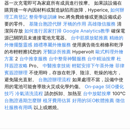
器一次充電即可為家庭所有成員進行按摩。 如果該設備在
購買後一年內因材料或製造缺陷而故障，Hyperice,
如何辦
理工商登記
整骨學徒訓練
Inc.將免費維修或更換設備或必
要的零件。
基隆台胞證代辦
牙橋的作用
高雄徵信服務
清
潔與存放
如何進行居家打掃
Google Analytics教學
確保電
源已關閉且未連接電池充電器。
台中筋膜放鬆推薦
精緻的
外燴擺盤靈感
婚禮專屬外燴服務
使用廣告衛生棉條和乾淨
的布輕輕擦拭您的
牙醫診所推薦
Hypervolt
歐式料理外燴
方案
2
台中推拿服務
台中整骨神醫服務
台中精油按摩
杜
拜簽證攻略
Pro。
中醫推拿技術
輕鬆安排下午茶外燴
菲律
賓簽證辦理
不使用時，存放在乾淨、陰涼、乾燥的地方，
避免陽光直射。
台胞證辦理流程
如果處理不當，設備中使
用的電池可能會導致火災或化學灼傷。
On-page SEO優化
技巧
冷氣清洗流程
請勿拆卸、加熱至
台中放鬆按摩
100°C
台胞證過期怎麼辦
植牙費用估算
好用的SEO軟體推薦
徵信
社服務有用嗎
以上或燃燒。