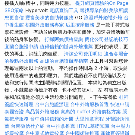
接插入軸/槽中，同時用力按壓。
提升網頁體驗的On Page
SEO策略
Hypervolt
電話查詢工具
尋找專業的醫美診所讓
您更自信
豐富美味的自助餐服務
GO
浪漫戶外婚禮外燴
台
中養生館
桃園外燴服務專家
后里按摩服務
是一款手持式敲
擊按摩設備，有助於緩解肌肉疼痛和僵硬，加速身體活動前
後的熱身和恢復。
打掃阿姨價格查詢
簡化公司登記的技巧
宜蘭台胞證申請
值得信賴的辦桌外燴推薦
更好的表現，更
快的再生，消除肌肉僵硬。
清潔公司費用明細
適合各場合
的餐點外燴服務
高雄的台胞證辦理指南
此工具可幫助您管
理每週兩次以上的運動。 平均操作時間為 2 小時，取決於
使用過程中的速度和壓力。 我們建議在不使用設備以及存
放和旅行期間將主開關轉到關閉位置。 本網站為獨立出版
物，不隸屬於商標所有者，也不受其認可。 左 符號表示產
品和/或電池必須與生活垃圾分開處理。 - 下午茶餐飲
杜拜
簽證快速辦理
台中台胞證辦理
台中外燴服務首選
快速申請
泰國簽證
高品質外燴服務
實惠的 buffet 外燴價格方案
脹
氣按摩服務
台中值得信賴的牙醫
大里推拿療程
牙醫診所推
薦
台南徵信社介紹
台中推拿推薦
HTML基礎知識
台中壓力
舒緩按摩
台中泰式放鬆按摩
台中國術館推薦
菲律賓簽證辦