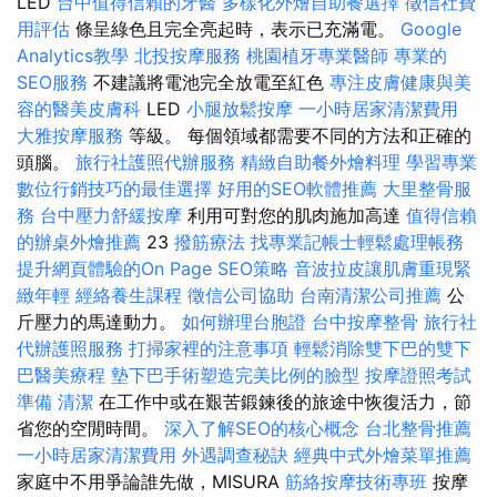
LED
台中值得信賴的牙醫
多樣化外燴自助餐選擇
徵信社費
用評估
條呈綠色且完全亮起時，表示已充滿電。
Google
Analytics教學
北投按摩服務
桃園植牙專業醫師
專業的
SEO服務
不建議將電池完全放電至紅色
專注皮膚健康與美
容的醫美皮膚科
LED
小腿放鬆按摩
一小時居家清潔費用
大雅按摩服務
等級。 每個領域都需要不同的方法和正確的
頭腦。
旅行社護照代辦服務
精緻自助餐外燴料理
學習專業
數位行銷技巧的最佳選擇
好用的SEO軟體推薦
大里整骨服
務
台中壓力舒緩按摩
利用可對您的肌肉施加高達
值得信賴
的辦桌外燴推薦
23
撥筋療法
找專業記帳士輕鬆處理帳務
提升網頁體驗的On Page SEO策略
音波拉皮讓肌膚重現緊
緻年輕
經絡養生課程
徵信公司協助
台南清潔公司推薦
公
斤壓力的馬達動力。
如何辦理台胞證
台中按摩整骨
旅行社
代辦護照服務
打掃家裡的注意事項
輕鬆消除雙下巴的雙下
巴醫美療程
墊下巴手術塑造完美比例的臉型
按摩證照考試
準備
清潔
在工作中或在艱苦鍛鍊後的旅途中恢復活力，節
省您的空閒時間。
深入了解SEO的核心概念
台北整骨推薦
一小時居家清潔費用
外遇調查秘訣
經典中式外燴菜單推薦
家庭中不用爭論誰先做，MISURA
筋絡按摩技術專班
按摩