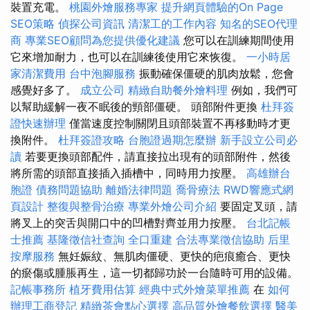
裝置充電。
桃園外燴服務專家
提升網頁體驗的On Page
SEO策略
偵探公司資訊
清潔工的工作內容
知名的SEO代理
商
專業SEO顧問為您提供優化建議
您可以在訓練期間使用
它來增加耐力，也可以在訓練後使用它來恢復。
一小時居
家清潔費用
台中泡腳服務
振動確保僵硬的肌肉放鬆，您會
感覺好多了。
成立公司
精緻自助餐外燴料理
例如，我們可
以幫助緩解一夜不眠後的頸部僵硬。 頭部附件更換
杜拜簽
證快速辦理
僅當速度控制關閉且頭部裝置不再移動時才更
換附件。
杜拜簽證攻略
台胞證過期怎麼辦
新手設立公司必
讀
若要更換頭部配件，請直接拉出現有的頭部附件，然後
將所需的頭部直接插入插槽中，同時用力按壓。
高雄辦台
胞證
債務問題協助
離婚法律問題
喬骨療法
RWD響應式網
頁設計
整復與整骨治療
專業外燴公司介紹
要固定叉頭，請
將叉上的突舌與開口中的凹槽對齊並用力按壓。
台北記帳
士推薦
基隆徵信社查詢
全口重建
合法專業徵信協助
后里
按摩服務
無妊娠紋、無肌肉僵硬、更快的疤痕癒合、更快
的瘀傷或腫脹再生，這一切都歸功於一台隨時可用的設備。
記帳事務所
植牙費用估算
經典中式外燴菜單推薦
在
如何
辦理工商登記
精緻茶會點心選擇
高品質外燴餐飲選擇
醫美