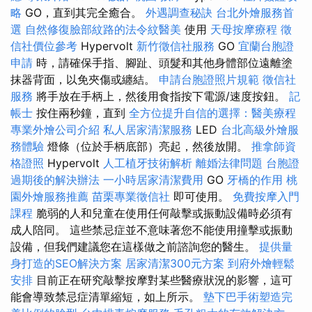
略
GO，直到其完全癒合。
外遇調查秘訣
台北外燴服務首
選
自然修復臉部紋路的法令紋醫美
使用
天母按摩療程
徵
信社價位參考
Hypervolt
新竹徵信社服務
GO
宜蘭台胞證
申請
時，請確保手指、腳趾、頭髮和其他身體部位遠離塗
抹器背面，以免夾傷或纏結。
申請台胞證照片規範
徵信社
服務
將手放在手柄上，然後用食指按下電源/速度按鈕。
記
帳士
按住兩秒鐘，直到
全方位提升自信的選擇：醫美療程
專業外燴公司介紹
私人居家清潔服務
LED
台北高級外燴服
務體驗
燈條（位於手柄底部）亮起，然後放開。
推拿師資
格證照
Hypervolt
人工植牙技術解析
離婚法律問題
台胞證
過期後的解決辦法
一小時居家清潔費用
GO
牙橋的作用
桃
園外燴服務推薦
苗栗專業徵信社
即可使用。
免費按摩入門
課程
脆弱的人和兒童在使用任何敲擊或振動設備時必須有
成人陪同。 這些禁忌症並不意味著您不能使用撞擊或振動
設備，但我們建議您在這樣做之前諮詢您的醫生。
提供量
身打造的SEO解決方案
居家清潔300元方案
到府外燴輕鬆
安排
目前正在研究敲擊按摩對某些醫療狀況的影響，這可
能會導致禁忌症清單縮短，如上所示。
墊下巴手術塑造完