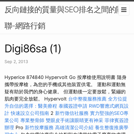
反向鏈接的質量與SEO排名之間的關
聯-網路行銷
Digi86sa (1)
Sep 2, 2013
Hyperice 874840 Hypervolt Go 按摩槍使用說明書 隨身
攜帶按摩槍，為您的手機或其他裝置供電。 運動和運動無
疑有助於我們的身心健康。 但運動後一定要放鬆，緊繃的
肌肉要完全放鬆。 Hypervolt
台中整復服務推薦
全方位提
升自信的選擇：醫美療程
泰國簽證申請
RWD響應式網頁設
計
快速設立公司指南
2
新竹徵信社服務
實力堅強的SEO專
業公司
專業整骨師
雙眼皮手術讓眼睛更有神采
菲律賓簽證
辦理
Pro
新竹按摩服務
高雄清潔公司介紹
養生整復推廣學