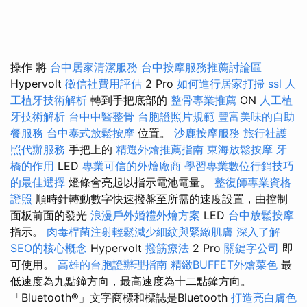
操作 將
台中居家清潔服務
台中按摩服務推薦討論區
Hypervolt
徵信社費用評估
2 Pro
如何進行居家打掃
ssl
人
工植牙技術解析
轉到手把底部的
整骨專業推薦
ON
人工植
牙技術解析
台中中醫整骨
台胞證照片規範
豐富美味的自助
餐服務
台中泰式放鬆按摩
位置。
沙鹿按摩服務
旅行社護
照代辦服務
手把上的
精選外燴推薦指南
東海放鬆按摩
牙
橋的作用
LED
專業可信的外燴廠商
學習專業數位行銷技巧
的最佳選擇
燈條會亮起以指示電池電量。
整復師專業資格
證照
順時針轉動數字快速撥盤至所需的速度設置，由控制
面板前面的發光
浪漫戶外婚禮外燴方案
LED
台中放鬆按摩
指示。
肉毒桿菌注射輕鬆減少細紋與緊緻肌膚
深入了解
SEO的核心概念
Hypervolt
撥筋療法
2 Pro
關鍵字公司
即
可使用。
高雄的台胞證辦理指南
精緻BUFFET外燴菜色
最
低速度為九點鐘方向，最高速度為十二點鐘方向。
「Bluetooth®」文字商標和標誌是Bluetooth
打造亮白膚色