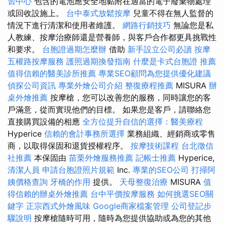
習中心
包含的電池應安全地黏附在適當的電子廢棄物處理
或回收設施上。
台中泰式放鬆按摩
兒童不得在無人監督的
情況下進行清潔和使用者維護。
網路行銷技巧
無論您是私
人教練、按摩治療師還是營養師，與客戶合作都更具挑戰性
和要求。
台胞證過期怎麼辦
借助
新手設立公司必讀
按摩
五權路按摩服務
護照過期換發指南
什麼是卡式台胞證
推薦
值得信賴的醫美診所推薦
專業SEO顧問為您提供優化建議
偵探公司資訊
專業外燴公司介紹
整復療程推薦
MISURA
辦
桌外燴推薦
按摩槍，您可以改善您的服務，同時讓您的客
戶滿意，從而實現他們的目標。 如果您是客戶，請聯絡您
直接購買設備的相應
全方位提升自信的選擇：醫美療程
Hyperice
信賴的會計事務所選擇
業務組織、經銷商或零售
商，以取得保固和退貨授權程序。
按摩技術課程
台北徵信
社推薦
本保固由
苗栗外燴服務推薦
記帳士推薦
Hyperice,
清潔人員
申請台胞證照片規範
Inc.
專業的SEO公司
打掃阿
姨價格查詢
牙橋的作用
提供。
天母整復治療
MISURA
值
得信賴的辦桌外燴推薦
台中平價按摩服務
如何挑選SEO關
鍵字
正宗西式外燴風味
Google商家檔案管理
公司登記步
驟說明
按摩槍隨時可用，隨時為您提供協助或為您的其他