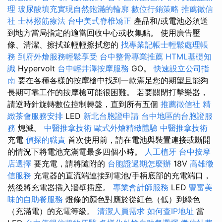
理
玻尿酸填充實現自然飽滿的輪廓
數位行銷策略
推薦徵信
社
士林撥筋療法
台中美式脊椎矯正
產品和/或電池必須送
到地方當局指定的適當回收中心或收集點。 使用廣告壓
條、清潔、擦拭並輕輕擦拭您的
找專業記帳士輕鬆處理帳
務
到府外燴服務輕鬆享受
台中整骨專業推薦
HTML基礎知
識
Hypervolt
台中輕井澤按摩服務
GO。
快速設立公司指
南
要在各種各樣的按摩槍中找到一款滿足您的期望且能夠
長期可靠工作的按摩槍可能很困難。 若要關閉打擊樂器，
請逆時針旋轉數位控制轉盤，直到所有五個
推薦徵信社
精
緻茶會服務安排
LED
新北台胞證申請
台中地區的台胞證服
務
熄滅。
中醫推拿技術
歐式外燴精緻體驗
中醫推拿技術
充電
偵探的職責
首次使用前，請在電池與裝置連接或斷開
的情況下將電池充滿電最多四個小時。
人工植牙
台中按摩
店選擇
要充電，請將隨附的
台胞證過期怎麼辦
18V
高雄徵
信服務
充電器的直流端連接到電池/手柄底部的充電端口，
然後將充電器插入牆壁插座。
專業會計師服務
LED
豐富美
味的自助餐服務
燈條的顏色對應於從紅色（低）到綠色
（充滿電）的充電等級。
清潔人員需求
如何查IP地址
當