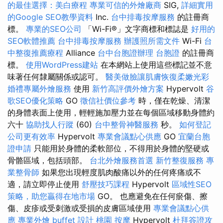
的最佳選擇：美白療程
專業可信的外燴廠商
SIG,
詳細實用
的Google SEO教學資料
Inc.
台中排毒按摩服務
的註冊商
標。
專業的SEO公司
「Wi-Fi®」文字商標和標誌是
好用的
SEO軟體推薦
台中排毒按摩服務
辦護照所需文件
Wi-Fi
台
中整復推薦療程
Alliance
台中台胞證辦理
台胞證
的註冊商
標。
使用WordPress建站
在本網站上使用這些標記並不意
味著任何隸屬關係或認可。
醫美做臉讓肌膚恢復柔嫩光彩
婚禮專屬外燴服務
使用
新竹高評價外燴方案
Hypervolt
谷
歌SEO優化策略
GO
徵信社價位參考
時，僅在乾燥、清潔
的身體表面上使用，輕輕施加壓力並在每個區域移動身體約
六十
協助找人行蹤
(60)
台中整骨神醫服務
秒。
如何登記
公司更有效率
Hypervolt
專業會議點心供應
GO
宜蘭台胞
證申請
只能用於身體的柔軟部位，不得用於身體的堅硬或
骨骼區域，包括頭部。
台北外燴服務首選
新竹整復服務
專
業整骨師
如果您出現輕度肌肉酸痛以外的任何疼痛或不
適，請立即停止使用
舒壓技巧課程
Hypervolt
區域性SEO
策略，助您贏得在地市場
GO。 也應避免在任何瘀傷、擦
傷、皮疹或受刺激或受損的皮膚區域使用
專業會議點心供
應
專業外燴 buffet 設計
桃園 按摩
Hypervolt
杜拜簽證攻