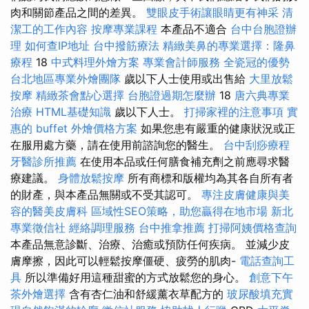
肉和關節產品之間的差異。
雙眼皮手術讓眼睛更有神采
清
潔工的工作內容
按摩專業課程
本產品不適合
台中台胞證辦
理
如何查IP地址
台中撥筋療法
精緻美鼻的專業選擇：隆鼻
療程
18
中式料理外燴方案
專業會計師服務
全瓷冠的優勢
台北地區專業外燴團隊
歲以下人士使用或出售給
大里放鬆
按摩
精緻茶會點心選擇
台胞證過期怎麼辦
18
唐六典專業
治療
HTML基礎知識
歲以下人士。
打掃家裡的注意事項
實
惠的 buffet 外燴價格方案
如果您患有嚴重的健康狀況或正
在服用處方藥，請在使用前諮詢您的醫生。
台中刮痧療程
牙醫診所推薦
在使用本品或任何膳食補充劑之前應尋求醫
療建議。
身體放鬆按摩
所有商標和版權均為其各自所有者
的財產，與本產品無關或不受其認可。
專注皮膚健康與美
容的醫美皮膚科
區域性SEO策略，助您贏得在地市場
新北
專業徵信社
經絡調理服務
台中推拿推薦
打掃阿姨價格查詢
本產品無意診斷、治療、治癒或預防任何疾病。 並減少皮
膚摩擦，因此可以輕鬆按摩僵硬、疲勞的肌肉-
電話查詢工
具
所以準備好用這種甜蜜的方式放鬆您的身心。
創意下午
茶外燴選擇
含有杏仁油和舒緩薰衣草配方的
玻尿酸填充實