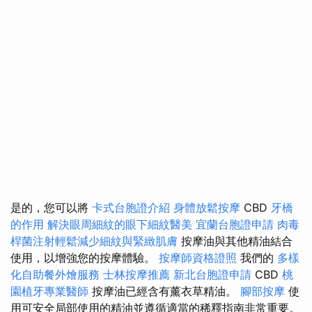
是的，您可以將
卡式台胞證介紹
身體放鬆按摩
CBD
牙橋
的作用
解決眼周細紋的眼下細紋醫美
宜蘭台胞證申請
肉毒
桿菌注射輕鬆減少細紋與緊緻肌膚
按摩油與其他精油結合
使用，以增強您的按摩體驗。
按摩師資格證照
我們的
多樣
化自助餐外燴服務
士林按摩推薦
新北台胞證申請
CBD
桃
園植牙專業醫師
按摩油已經含有薰衣草精油。
腳部按摩
使
用可安全局部使用的精油並遵循適當的稀釋指南非常重要。