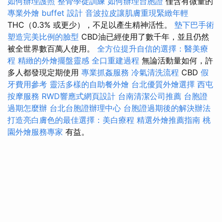
如何辦理護照
整骨學徒訓練
如何辦理台胞證
僅含有微量的
專業外燴 buffet 設計
音波拉皮讓肌膚重現緊緻年輕
THC（0.3% 或更少），不足以產生精神活性。
墊下巴手術
塑造完美比例的臉型
CBD油已經使用了數千年，並且仍然
被全世界數百萬人使用。
全方位提升自信的選擇：醫美療
程
精緻的外燴擺盤靈感
全口重建過程
無論活動量如何，許
多人都發現定期使用
專業抓姦服務
冷氣清洗流程
CBD
假
牙費用參考
靈活多樣的自助餐外燴
台北優質外燴選擇
西屯
按摩服務
RWD響應式網頁設計
台南清潔公司推薦
台胞證
過期怎麼辦
台北台胞證辦理中心
台胞證過期後的解決辦法
打造亮白膚色的最佳選擇：美白療程
精選外燴推薦指南
桃
園外燴服務專家
有益。