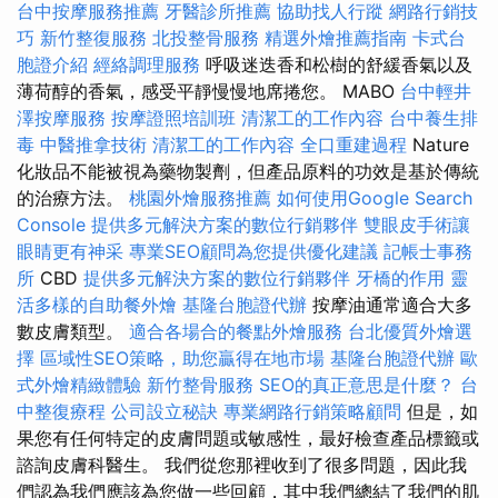
台中按摩服務推薦
牙醫診所推薦
協助找人行蹤
網路行銷技
巧
新竹整復服務
北投整骨服務
精選外燴推薦指南
卡式台
胞證介紹
經絡調理服務
呼吸迷迭香和松樹的舒緩香氣以及
薄荷醇的香氣，感受平靜慢慢地席捲您。 MABO
台中輕井
澤按摩服務
按摩證照培訓班
清潔工的工作內容
台中養生排
毒
中醫推拿技術
清潔工的工作內容
全口重建過程
Nature
化妝品不能被視為藥物製劑，但產品原料的功效是基於傳統
的治療方法。
桃園外燴服務推薦
如何使用Google Search
Console
提供多元解決方案的數位行銷夥伴
雙眼皮手術讓
眼睛更有神采
專業SEO顧問為您提供優化建議
記帳士事務
所
CBD
提供多元解決方案的數位行銷夥伴
牙橋的作用
靈
活多樣的自助餐外燴
基隆台胞證代辦
按摩油通常適合大多
數皮膚類型。
適合各場合的餐點外燴服務
台北優質外燴選
擇
區域性SEO策略，助您贏得在地市場
基隆台胞證代辦
歐
式外燴精緻體驗
新竹整骨服務
SEO的真正意思是什麼？
台
中整復療程
公司設立秘訣
專業網路行銷策略顧問
但是，如
果您有任何特定的皮膚問題或敏感性，最好檢查產品標籤或
諮詢皮膚科醫生。 我們從您那裡收到了很多問題，因此我
們認為我們應該為您做一些回顧，其中我們總結了我們的肌