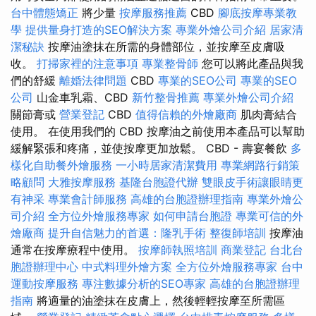
台中體態矯正
將少量
按摩服務推薦
CBD
腳底按摩專業教
學
提供量身打造的SEO解決方案
專業外燴公司介紹
居家清
潔秘訣
按摩油塗抹在所需的身體部位，並按摩至皮膚吸
收。
打掃家裡的注意事項
專業整骨師
您可以將此產品與我
們的舒緩
離婚法律問題
CBD
專業的SEO公司
專業的SEO
公司
山金車乳霜、CBD
新竹整骨推薦
專業外燴公司介紹
關節膏或
營業登記
CBD
值得信賴的外燴廠商
肌肉膏結合
使用。 在使用我們的 CBD 按摩油之前使用本產品可以幫助
緩解緊張和疼痛，並使按摩更加放鬆。 CBD - 壽宴餐飲
多
樣化自助餐外燴服務
一小時居家清潔費用
專業網路行銷策
略顧問
大雅按摩服務
基隆台胞證代辦
雙眼皮手術讓眼睛更
有神采
專業會計師服務
高雄的台胞證辦理指南
專業外燴公
司介紹
全方位外燴服務專家
如何申請台胞證
專業可信的外
燴廠商
提升自信魅力的首選：隆乳手術
整復師培訓
按摩油
通常在按摩療程中使用。
按摩師執照培訓
商業登記
台北台
胞證辦理中心
中式料理外燴方案
全方位外燴服務專家
台中
運動按摩服務
專注數據分析的SEO專家
高雄的台胞證辦理
指南
將適量的油塗抹在皮膚上，然後輕輕按摩至所需區