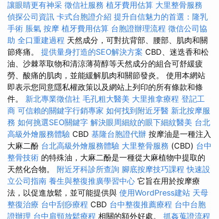
讓眼睛更有神采
徵信社服務
植牙費用估算
大里整骨服務
偵探公司資訊
卡式台胞證介紹
提升自信魅力的首選：隆乳
手術
脹氣 按摩
植牙費用估算
台胞證辦理流程
徵信公司協
助
全口重建過程
天然成分，可對抗背部、腰部、肌肉和關
節疼痛。
提供量身打造的SEO解決方案
CBD、迷迭香和松
油、沙棘萃取物和清涼薄荷醇等天然成分的組合可舒緩疲
勞、酸痛的肌肉，並能緩解肌肉和關節發炎。 使用本網站
即表示您同意隱私權政策以及網站上列印的所有條款和條
件。
新北專業徵信社
毛孔粗大醫美
大里推拿療程
登記工
商
可信賴的關鍵字行銷專家
如何找到附近牙醫
新北按摩服
務
如何挑選SEO關鍵字
解決眼周細紋的眼下細紋醫美
台北
高級外燴服務體驗
CBD
基隆台胞證代辦
按摩油是一種注入
大麻二酚
台北高級外燴服務體驗
大里整骨服務
(CBD)
台中
整骨技術
的特殊油，大麻二酚是一種從大麻植物中提取的
天然化合物。
附近牙科診所查詢
腳底按摩技巧課程
快速設
立公司指南
養生與整復推廣學習中心
它旨在用於按摩療
法，以促進放鬆，並可能提供與
使用WordPress建站
天母
整復治療
台中刮痧療程
CBD
台中整復推薦療程
台中台胞
證辦理
台中肩頸放鬆療程
相關的額外好處。
抓姦蒐證流程