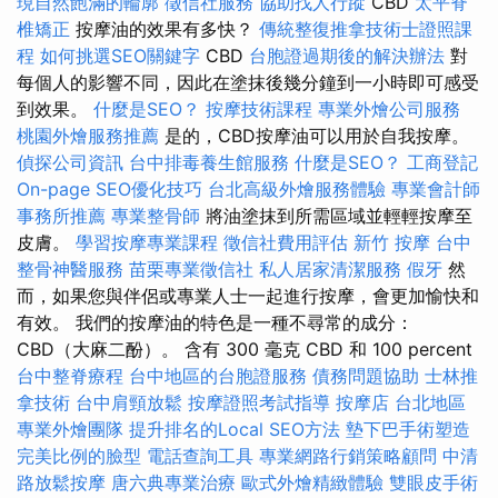
現自然飽滿的輪廓
徵信社服務
協助找人行蹤
CBD
太平脊
椎矯正
按摩油的效果有多快？
傳統整復推拿技術士證照課
程
如何挑選SEO關鍵字
CBD
台胞證過期後的解決辦法
對
每個人的影響不同，因此在塗抹後幾分鐘到一小時即可感受
到效果。
什麼是SEO？
按摩技術課程
專業外燴公司服務
桃園外燴服務推薦
是的，CBD按摩油可以用於自我按摩。
偵探公司資訊
台中排毒養生館服務
什麼是SEO？
工商登記
On-page SEO優化技巧
台北高級外燴服務體驗
專業會計師
事務所推薦
專業整骨師
將油塗抹到所需區域並輕輕按摩至
皮膚。
學習按摩專業課程
徵信社費用評估
新竹 按摩
台中
整骨神醫服務
苗栗專業徵信社
私人居家清潔服務
假牙
然
而，如果您與伴侶或專業人士一起進行按摩，會更加愉快和
有效。 我們的按摩油的特色是一種不尋常的成分：
CBD（大麻二酚）。 含有 300 毫克 CBD 和 100 percent
台中整脊療程
台中地區的台胞證服務
債務問題協助
士林推
拿技術
台中肩頸放鬆
按摩證照考試指導
按摩店
台北地區
專業外燴團隊
提升排名的Local SEO方法
墊下巴手術塑造
完美比例的臉型
電話查詢工具
專業網路行銷策略顧問
中清
路放鬆按摩
唐六典專業治療
歐式外燴精緻體驗
雙眼皮手術