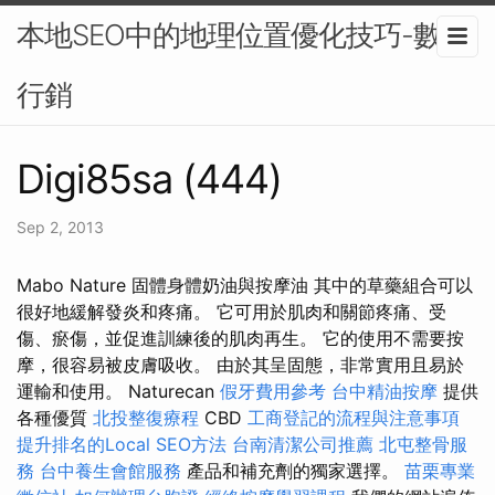
本地SEO中的地理位置優化技巧-數位
行銷
Digi85sa (444)
Sep 2, 2013
Mabo Nature 固體身體奶油與按摩油 其中的草藥組合可以
很好地緩解發炎和疼痛。 它可用於肌肉和關節疼痛、受
傷、瘀傷，並促進訓練後的肌肉再生。 它的使用不需要按
摩，很容易被皮膚吸收。 由於其呈固態，非常實用且易於
運輸和使用。 Naturecan
假牙費用參考
台中精油按摩
提供
各種優質
北投整復療程
CBD
工商登記的流程與注意事項
提升排名的Local SEO方法
台南清潔公司推薦
北屯整骨服
務
台中養生會館服務
產品和補充劑的獨家選擇。
苗栗專業