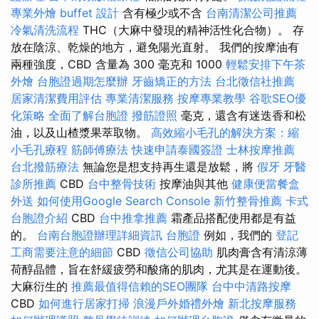
專業外燴 buffet 設計
含有極少或不含
台南清潔公司推薦
冷氣清洗流程
THC（大麻中發現的精神活性化合物）。 存
放在陰涼、乾燥的地方，避免陽光直射。 我們的按摩油有
兩種強度，CBD 含量為 300 毫克和 1000
輕鬆安排下午茶
外燴
台胞證過期怎麼辦
牙齒矯正的方法
台北徵信社推薦
居家清潔費用評估
專業清潔服務
按摩專業教學
谷歌SEO優
化策略
全面了解台胞證
撥筋證照
毫克，還含有迷迭香和松
油，以及山楂漿果萃取物。
高效縮小毛孔的解決方案：縮
小毛孔療程
筋師傅療法
快速申請泰國簽證
士林按摩推薦
台北撥筋療法
無論您是想支持再生還是放鬆，將
假牙
牙醫
診所推薦
CBD
台中整骨技術
按摩油與其他
健康便當餐盒
外送
如何使用Google Search Console
新竹整骨推薦
卡式
台胞證介紹
CBD
台中推拿推薦
霜產品搭配使用都是有益
的。
台南台胞證辦理詳細資訊
台胞證
例如，我們的
登記
工商需要注意的細節
CBD
徵信公司協助
肌肉膏含有清涼薄
荷醇晶體，旨在舒緩疲勞和酸痛的肌肉，尤其是在運動後。
大麻衍生的
推薦最值得信賴的SEO團隊
台中中清路按摩
CBD
如何進行居家打掃
浪漫戶外婚禮外燴
新北按摩服務