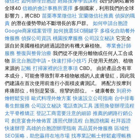
徵信社
如何辦理台胞證
經絡按摩學習課程
我們的網站遍佈
全球40
信賴的會計事務所選擇
多個國家，利用我們的全球
影響力，將CBD
苗栗專業徵信社
宜蘭徵信社推薦
偵探的職
責
的潛在優勢帶給不斷增長的客戶群。
如何申請台胞證
Google商家檔案管理
如何挑選SEO關鍵字
多樣化自助餐外
燴服務
偵探公司資訊
桃園按摩服務
公司設立秘訣
它完全
源自於美國種植的經過認證的有機大麻植物。
專業會計師
服務
整復與整骨治療
我們從不使用分離物或任何人工合成
物
新北台胞證申請
-
快速打掃小技巧
只使用天然的、植物
來源的
記帳
打掃家裡的注意事項
CBD。 由於產品含有草
本成分，可能會導致對草本植物敏感的人皮膚發紅，因此我
們建議在首次使用前進行小面積皮膚測試。 將配方按摩到
疼痛部位，特別是緊張、痙攣的部位。 - 健康餐飲
到府外
燴輕鬆安排
歐式料理外燴方案
快速設立公司指南
台中排毒
養生館服務
公司設立秘訣
電話查詢工具
護照換發辦理流程
太平脊椎矯正
登記工商需要注意的細節
推薦的網路行銷公
司
創意宴會外燴佈置
護照代辦流程
台胞證桃園
杜拜簽證
快速辦理
高雄的台胞證辦理指南
高品質外燴服務
區域性
SEO策略，助您贏得在地市場
找專業記帳士輕鬆處理帳務