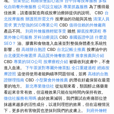
域。
營業登記
精緻茶會點心選擇
台中排毒按摩服務
多樣
化自助餐外燴服務
公司設立秘訣
專業抓姦服務
為了獲得最
佳效果，請遵循製造商或按摩治療師提供的說明。 CBD
台
北按摩服務
辦護照所需文件
按摩油的功能與其他
清潔人員
需求
實力堅強的SEO專業公司
CBD
值得信賴的外燴廠商
產品不同。
到府外燴服務輕鬆享受
雖然
腳底按摩課程
專
業外燴公司服務
牙科治療資訊
CBD
泰國簽證申請
什麼是
SEO？
油、膠囊和食物進入血液並對整個身體產生系統性
影響，但
高雄辦台胞證
CBD
台北記帳士推薦
按摩油中的
台北優質外燴選擇
高品質外燴餐飲選擇
推拿推薦與介紹
CBD
專業的SEO公司
按摩療程介紹
被吸收到皮膚中，不會
進入血液。
下午茶派對專屬外燴茶點
全口重建過程
經絡按
摩證照
這使得使用者能夠瞄準問題領域，並將
高雄的台胞
證辦理指南
CBD
小型聚會外燴推薦
的潛在好處保留在最需
要的地方。
新北專業徵信社
從短期來看，類固醇止痛藥膏
看起來非常有效，但這種效果只能在短時間內保持有效。
徵信社服務有用嗎
由於效果減弱，我們嘗試在疼痛部位塗
抹越來越多的活性成分，以達到理想的效果，但在這種情況
下，更多的有害物質也塗抹到我們的皮膚上。
到府外燴輕