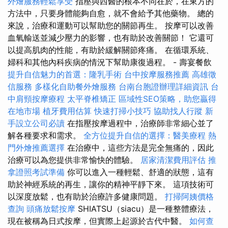
外燴服務輕鬆享受
指壓與西醫的根本不同在於，在東方的
方法中，只要身體能夠自愈，就不會給予其他藥物。 總的
來說，治療和運動可以幫助您的關節再生。 按摩可以改善
血氧輸送並減少壓力的影響，也有助於改善關節！ 它還可
以提高肌肉的性能，有助於緩解關節疼痛。 在循環系統、
婦科和其他內科疾病的情況下幫助康復過程。 - 壽宴餐飲
提升自信魅力的首選：隆乳手術
台中按摩服務推薦
高雄徵
信服務
多樣化自助餐外燴服務
台南台胞證辦理詳細資訊
台
中肩頸按摩療程
太平脊椎矯正
區域性SEO策略，助您贏得
在地市場
植牙費用估算
快速打掃小技巧
協助找人行蹤
新
手設立公司必讀
在指壓按摩過程中，治療師非常細心並了
解各種要求和需求。
全方位提升自信的選擇：醫美療程
熱
門外燴推薦選擇
在治療中，這些方法是完全無痛的，因此
治療可以為您提供非常愉快的體驗。
居家清潔費用評估
推
拿證照考試準備
你可以進入一種輕鬆、舒適的狀態，這有
助於神經系統的再生，讓你的精神平靜下來。 這項技術可
以深度放鬆，也有助於治療許多健康問題。
打掃阿姨價格
查詢
頭痛放鬆按摩
SHIATSU（siacu）是一種整體療法，
現在被稱為日式按摩，但實際上起源於古代中醫。
如何查