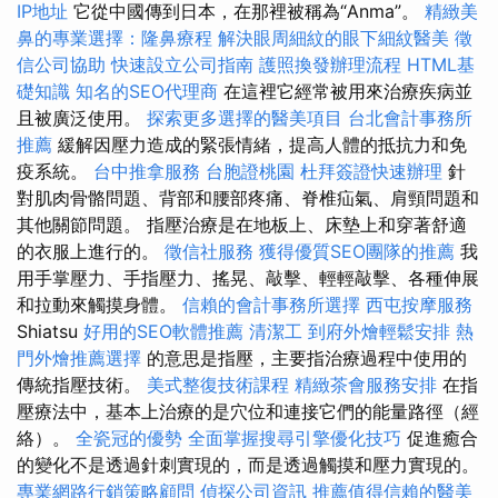
IP地址
它從中國傳到日本，在那裡被稱為“Anma”。
精緻美
鼻的專業選擇：隆鼻療程
解決眼周細紋的眼下細紋醫美
徵
信公司協助
快速設立公司指南
護照換發辦理流程
HTML基
礎知識
知名的SEO代理商
在這裡它經常被用來治療疾病並
且被廣泛使用。
探索更多選擇的醫美項目
台北會計事務所
推薦
緩解因壓力造成的緊張情緒，提高人體的抵抗力和免
疫系統。
台中推拿服務
台胞證桃園
杜拜簽證快速辦理
針
對肌肉骨骼問題、背部和腰部疼痛、脊椎疝氣、肩頸問題和
其他關節問題。 指壓治療是在地板上、床墊上和穿著舒適
的衣服上進行的。
徵信社服務
獲得優質SEO團隊的推薦
我
用手掌壓力、手指壓力、搖晃、敲擊、輕輕敲擊、各種伸展
和拉動來觸摸身體。
信賴的會計事務所選擇
西屯按摩服務
Shiatsu
好用的SEO軟體推薦
清潔工
到府外燴輕鬆安排
熱
門外燴推薦選擇
的意思是指壓，主要指治療過程中使用的
傳統指壓技術。
美式整復技術課程
精緻茶會服務安排
在指
壓療法中，基本上治療的是穴位和連接它們的能量路徑（經
絡）。
全瓷冠的優勢
全面掌握搜尋引擎優化技巧
促進癒合
的變化不是透過針刺實現的，而是透過觸摸和壓力實現的。
專業網路行銷策略顧問
偵探公司資訊
推薦值得信賴的醫美