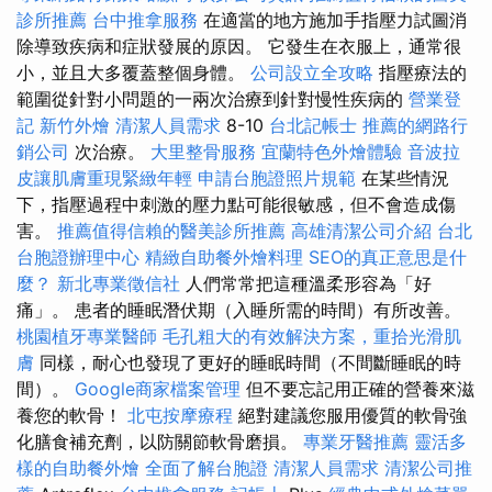
診所推薦
台中推拿服務
在適當的地方施加手指壓力試圖消
除導致疾病和症狀發展的原因。 它發生在衣服上，通常很
小，並且大多覆蓋整個身體。
公司設立全攻略
指壓療法的
範圍從針對小問題的一兩次治療到針對慢性疾病的
營業登
記
新竹外燴
清潔人員需求
8-10
台北記帳士
推薦的網路行
銷公司
次治療。
大里整骨服務
宜蘭特色外燴體驗
音波拉
皮讓肌膚重現緊緻年輕
申請台胞證照片規範
在某些情況
下，指壓過程中刺激的壓力點可能很敏感，但不會造成傷
害。
推薦值得信賴的醫美診所推薦
高雄清潔公司介紹
台北
台胞證辦理中心
精緻自助餐外燴料理
SEO的真正意思是什
麼？
新北專業徵信社
人們常常把這種溫柔形容為「好
痛」。 患者的睡眠潛伏期（入睡所需的時間）有所改善。
桃園植牙專業醫師
毛孔粗大的有效解決方案，重拾光滑肌
膚
同樣，耐心也發現了更好的睡眠時間（不間斷睡眠的時
間）。
Google商家檔案管理
但不要忘記用正確的營養來滋
養您的軟骨！
北屯按摩療程
絕對建議您服用優質的軟骨強
化膳食補充劑，以防關節軟骨磨損。
專業牙醫推薦
靈活多
樣的自助餐外燴
全面了解台胞證
清潔人員需求
清潔公司推