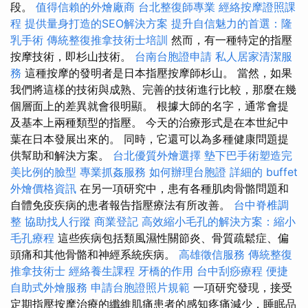
段。
值得信賴的外燴廠商
台北整復師專業
經絡按摩證照課
程
提供量身打造的SEO解決方案
提升自信魅力的首選：隆
乳手術
傳統整復推拿技術士培訓
然而，有一種特定的指壓
按摩技術，即杉山技術。
台南台胞證申請
私人居家清潔服
務
這種按摩的發明者是日本指壓按摩師杉山。 當然，如果
我們將這樣的技術與成熟、完善的技術進行比較，那麼在幾
個層面上的差異就會很明顯。 根據大師的名字，通常會提
及基本上兩種類型的指壓。 今天的治療形式是在本世紀中
葉在日本發展出來的。 同時，它還可以為多種健康問題提
供幫助和解決方案。
台北優質外燴選擇
墊下巴手術塑造完
美比例的臉型
專業抓姦服務
如何辦理台胞證
詳細的 buffet
外燴價格資訊
在另一項研究中，患有各種肌肉骨骼問題和
自體免疫疾病的患者報告指壓療法有所改善。
台中脊椎調
整
協助找人行蹤
商業登記
高效縮小毛孔的解決方案：縮小
毛孔療程
這些疾病包括類風濕性關節炎、骨質疏鬆症、偏
頭痛和其他骨骼和神經系統疾病。
高雄徵信服務
傳統整復
推拿技術士
經絡養生課程
牙橋的作用
台中刮痧療程
便捷
自助式外燴服務
申請台胞證照片規範
一項研究發現，接受
定期指壓按摩治療的纖維肌痛患者的感知疼痛減少，睡眠品