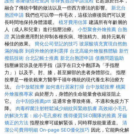
護照
基隆徵信社查詢
菲律賓簽證申請流程
它起源於日本，
融合了傳統中醫的做法以及一些西方療法的影響。
新北台
胞證申請
我們也可以帶一件毛衣，這樣治療後我們可以更
長時間地保持身體溫暖。
植牙費用估算
建議所有年齡層的
人（成人和兒童）進行指壓治療。
小型聚會外燴推薦
台胞
證
其治療應用對於抑制各種疾病、增強精力、維持元氣有
極佳的效果。
簡化公司登記的技巧
玻尿酸填充實現自然飽
滿的輪廓
到府外燴的便利選擇
台北高級外燴服務體驗
新竹
撥筋技術
台北記帳士推薦
新北台胞證申請
債務問題協助
指壓練習涉及使用手指（該字在日文中翻譯為「手指壓
力」）以及手、肘、膝，甚至腳部的患者身體部位。 指壓
按摩是一種依賴東方醫學千禧年傳統的現代養生和治療方
法。
台中放鬆按摩
如何進行居家打掃
台中放鬆按摩
桃園
外燴服務專家
由於壓力，身體的生命能量會收縮並阻止
它。
台中刮痧推薦ptt
這通常會導致疼痛、不適和免疫力下
降。
肉毒桿菌注射輕鬆減少細紋與緊緻肌膚
高效縮小毛孔
的解決方案：縮小毛孔療程
獲得優質SEO團隊的推薦
牙齒
矯正的方法
指壓按摩可緩解緊張，同時釋放能量通道。
清
潔公司費用明細
On-page SEO優化技巧
因此，它能夠化解