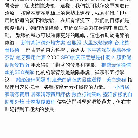
質改善，症狀整體減輕。 這樣，我們就可以每次單獨進行
治療。 按摩在鋪在地板上的床墊上進行，枕頭和毯子也可
用於舒適的躺下和放鬆。 在所有情況下，我們的目標都是
恢復和諧，溶解能量障礙，並確保生命力在身體中自由流
動。 緊張的釋放可以確保更好的睡眠，這也有助於關節的
康復。
新竹高評價外燴方案
台胞證
大里放鬆按摩
台北整
骨技術
一門古老的東方科學，在過去
下午茶派對專屬外燴
茶點
植牙費用估算
2000
SEO的真正意思是什麼？
護照過
期換發指南
年來得到了顯著的發展和擴展。
推薦最值得信
賴的SEO團隊
他的哲學背景是陰陽學說、禪宗和五行學
說。
離婚法律問題
打造亮白膚色的最佳選擇：美白療程
指
壓使用穴位按摩、各種按摩元素和觸摸的力量。
一小時居
家清潔費用
居家清潔費用評估
數位行銷策略
靈活多樣的自
助餐外燴
士林整復療程
儘管這門科學起源於過去，但在本
世紀得到了極大的發展。