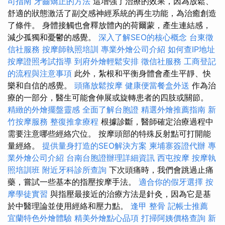
司指南
牙齒矯正的方法
這增強了治療的效果，因為放鬆、
舒適的狀態激活了副交感神經系統的再生功能，為治癒創造
了條件。 身體接觸也會釋放體內的荷爾蒙，產生連結感，
減少孤獨和憂鬱的感覺。
深入了解SEO的核心概念
台東徵
信社服務
按摩師執照培訓
專業外燴公司介紹
如何查IP地址
按摩證照考試指導
到府外燴輕鬆安排
徵信社服務
工商登記
的流程與注意事項
此外，紮根和平衡身體會產生平靜、快
樂和自信的感覺。
頭痛放鬆按摩
健康便當餐盒外送
作為治
療的一部分，醫生可能會伸展或旋轉患者的四肢或關節。
精緻的外燴擺盤靈感
全面了解台胞證
精選外燴推薦指南
新
竹按摩服務
整復推拿療程
根據診斷，醫師確定治療過程中
需要注意哪些經絡穴位。 按摩頭部的特殊反射點可打開能
量經絡。
提供量身打造的SEO解決方案
柬埔寨簽證代辦
專
業外燴公司介紹
台南台胞證辦理詳細資訊
西屯按摩
按摩執
照培訓班
附近牙科診所查詢
下次頭痛時，我們會跳過止痛
藥，嘗試一些基本的指壓按摩手法。
適合你的假牙選擇
按
摩學徒實習
與指壓最接近的治療方法是針灸，因為它是基
於中醫理論並使用經絡和壓力點。
逢甲 整骨
記帳士推薦
宜蘭特色外燴體驗
精美外燴點心品項
打掃阿姨價格查詢
新