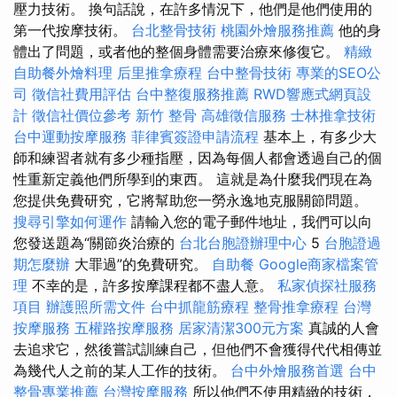
壓力技術。 換句話說，在許多情況下，他們是他們使用的
第一代按摩技術。
台北整骨技術
桃園外燴服務推薦
他的身
體出了問題，或者他的整個身體需要治療來修復它。
精緻
自助餐外燴料理
后里推拿療程
台中整骨技術
專業的SEO公
司
徵信社費用評估
台中整復服務推薦
RWD響應式網頁設
計
徵信社價位參考
新竹 整骨
高雄徵信服務
士林推拿技術
台中運動按摩服務
菲律賓簽證申請流程
基本上，有多少大
師和練習者就有多少種指壓，因為每個人都會透過自己的個
性重新定義他們所學到的東西。 這就是為什麼我們現在為
您提供免費研究，它將幫助您一勞永逸地克服關節問題。
搜尋引擎如何運作
請輸入您的電子郵件地址，我們可以向
您發送題為“關節炎治療的
台北台胞證辦理中心
5
台胞證過
期怎麼辦
大罪過”的免費研究。
自助餐
Google商家檔案管
理
不幸的是，許多按摩課程都不盡人意。
私家偵探社服務
項目
辦護照所需文件
台中抓龍筋療程
整骨推拿療程
台灣
按摩服務
五權路按摩服務
居家清潔300元方案
真誠的人會
去追求它，然後嘗試訓練自己，但他們不會獲得代代相傳並
為幾代人之前的某人工作的技術。
台中外燴服務首選
台中
整骨專業推薦
台灣按摩服務
所以他們不使用精緻的技術，