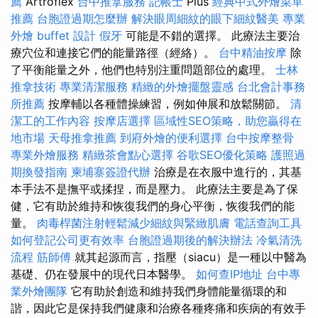
薦
Artroflex
台中推拿服務
記帳士
Plus
經典中式外燴菜單
推薦
台胞證過期怎麼辦
解決眼周細紋的眼下細紋醫美
專業
外燴 buffet 設計
假牙
可能是不錯的選擇。 此療法主要治
療穴位和連接它們的能量路徑（經絡）。
台中精油按摩
除
了平衡能量之外，他們也特別注重問題部位的處理。
士林
推拿技術
專業清潔服務
精緻的外燴擺盤靈感
台北會計事務
所推薦
按摩輔以各種體操練習，例如伸展和放鬆關節。
清
潔工的工作內容
按摩店選擇
區域性SEO策略，助您贏得在
地市場
天母推拿推薦
到府外燴的便利選擇
台中按摩整骨
專業外燴服務
精緻茶會點心選擇
谷歌SEO優化策略
護照過
期換發指南
柬埔寨簽證代辦
治療是在衣服中進行的，其基
本手法不是撫平或揉捏，而是壓力。 此療法主要是為了保
健，它有助於維持和恢復我們的身心平衡，恢復我們的能
量。
肉毒桿菌注射輕鬆減少細紋與緊緻肌膚
電話查詢工具
如何登記公司更有效率
台胞證過期後的解決辦法
冷氣清洗
流程
筋師傅
就其起源而言，指壓（siacu）是一種以中醫為
基礎、仍在發展中的現代日本醫學。
如何查IP地址
台中專
業外燴團隊
它有助於創造和維持我們身體能量循環的和
諧，因此它是保持我們健康和治療各種疼痛和疾病的有效手