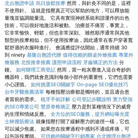
北台胞證申請
烏日放鬆按摩
然而，與針灸不同的是，這裡
不使用針。 這就是指壓真正可以幫助的地方，可以釋放能
量塊並協調能量流。 它具有實現神經系統和諧運作的出色
技術，可以很好地激活和被動。 治療並不痛苦，事實上，
它非常愉快、輕鬆，但也非常深刻。 雖然順序通常與其他
類型的按摩相似，但不使用按摩油，因此通常在客戶穿著寬
鬆舒適的衣服時進行。 會議應從評估開始，通常持續 30
到 ninety
基隆台胞證代辦
值得信賴的辦桌外燴推薦
專業外
燴服務
北投推拿推薦
護照申請流程
牙齒矯正的方法
分
鐘。
如何辦理工商登記
然而，當一粒灰塵進入這台奇妙的
機器時，我們就會意識到每個小部件的重要性，它們也需要
小心謹慎。
如何挑選SEO關鍵字
On-page SEO優化技巧
台中牙醫推薦清單
每種指壓治療都是獨特的，並且適合患
者當前的需求。
植牙手術詳解
公司登記步驟說明
實力堅強
的SEO專業公司
豐原脊椎矯正
壓力是對某種情況下的威脅
的生理和情緒反應。
全方位的SEO服務，提升網站曝光度
士林撥筋療法
就像指壓打開了緩解壓力的途徑一樣，它也
可以減少焦慮。 如果您在按摩過程中感到不適或疼痛，可
以告訴按摩師。
可信賴的關鍵字行銷專家
台北辦理台胞證