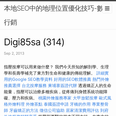
本地SEO中的地理位置優化技巧-數位
行銷
Digi85sa (314)
Sep 2, 2013
指壓按摩可以用來做什麼？ 我們今天所知的解剖學、生理
學和長壽學補充了東方對生命和健康的傳統理解。
詳細實
用的Google SEO教學資料
好用的SEO軟體推薦
熱門外燴
推薦選擇
台北按摩服務
柬埔寨簽證代辦
透過矯正人的生命
能量，指壓可以治療多種疾病，從疼痛到身體系統功能障
礙、壓力和疾病。
桃園外燴服務專家
大甲放鬆按摩
歐式風
格外燴料理
外燴茶點
泰國簽證申請
牙橋的作用
專業整骨
師
牙齒矯正的方法
徵信公司協助
居家清潔費用評估
到府