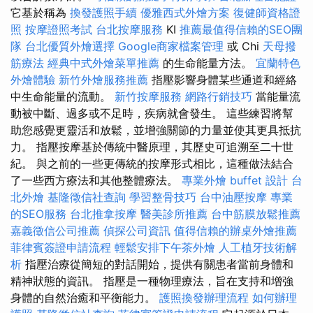
它基於稱為
換發護照手續
優雅西式外燴方案
復健師資格證
照
按摩證照考試
台北按摩服務
KI
推薦最值得信賴的SEO團
隊
台北優質外燴選擇
Google商家檔案管理
或 Chi
天母撥
筋療法
經典中式外燴菜單推薦
的生命能量方法。
宜蘭特色
外燴體驗
新竹外燴服務推薦
指壓影響身體某些通道和經絡
中生命能量的流動。
新竹按摩服務
網路行銷技巧
當能量流
動被中斷、過多或不足時，疾病就會發生。 這些練習將幫
助您感覺更靈活和放鬆，並增強關節的力量並使其更具抵抗
力。 指壓按摩基於傳統中醫原理，其歷史可追溯至二十世
紀。 與之前的一些更傳統的按摩形式相比，這種做法結合
了一些西方療法和其他整體療法。
專業外燴 buffet 設計
台
北外燴
基隆徵信社查詢
學習整骨技巧
台中油壓按摩
專業
的SEO服務
台北推拿按摩
醫美診所推薦
台中筋膜放鬆推薦
嘉義徵信公司推薦
偵探公司資訊
值得信賴的辦桌外燴推薦
菲律賓簽證申請流程
輕鬆安排下午茶外燴
人工植牙技術解
析
指壓治療從​​簡短的對話開始，提供有關患者當前身體和
精神狀態的資訊。 指壓是一種物理療法，旨在支持和增強
身體的自然治癒和平衡能力。
護照換發辦理流程
如何辦理