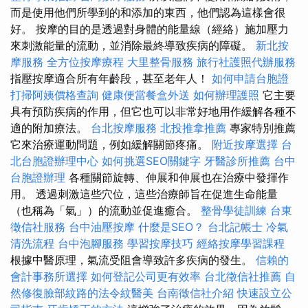
而是使用他們所學到的和添加的東西，他們認為這樣會很
好。 按摩的目的是透過對身體的能量線（經絡）施加壓力
來刺激能量的流動，並消除最終導致疾病的障礙。
新北按
摩服務
全方位按摩療程
大里整骨服務
旅行社護照代辦服務
指壓按摩適合所有年齡段，甚至老年人！
如何申請台胞證
打掃阿姨價格查詢
健康便當餐盒外送
如何辦理護照
它主要
具有預防疾病的作用，但它也可以非常好地用作緩解各種不
適的附加療法。
台北按摩服務
北投推拿推薦
專家特別推薦
它來治療運動問題，例如緩解關節疼痛。
附近按摩選擇
台
北台胞證辦理中心
如何挑選SEO關鍵字
牙醫診所推薦
台中
台胞證辦理
各種關節旋轉、伸展和伸展也在治療中發揮作
用。 透過刺激這些穴位，這些治療師旨在促進生命能量
（也稱為「氣」）的流動並促進癒合。
整骨學徒訓練
台東
徵信社服務
台中油壓按摩
什麼是SEO？
台北記帳士
冷氣
清洗流程
台中泡腳服務
學習按摩技巧
經絡按摩學習課程
根據中醫原理，氣流受阻會導致許多疾病的發生。
信賴的
會計事務所選擇
如何登記公司更有效率
台北徵信社推薦
自
然修復臉部紋路的法令紋醫美
台南徵信社介紹
快速設立公