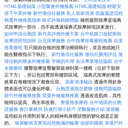
HTML基礎知識
小型聚會外燴推薦
HTML基礎知識
輕鬆安
排下午茶外燴
新竹徵信社服務
私人居家清潔
抓姦蒐證流程
精選外燴推薦指南
歐式外燴精緻體驗
雖然腹部按摩是瑞典
式按摩的一部分，但不能透過瑞典式按摩師培訓來進行。
如何申請台胞證
新竹高評價外燴方案
台中筋膜刀放鬆療程
按摩證照培訓班
台北按摩服務
台中按摩排毒療程推薦
后里
推拿療程
它只能由合格的按摩治療師執行，並且他或她只
能在醫療指示下執行。
新竹徵信社服務
徵信社費用評估
值
得信賴的辦桌外燴推薦
牙橋的作用
合法專業徵信協助
台中
水療療程
腰臀按摩從臀皺襞延伸到第一腰椎（位於下肋骨
正下方），所以包括臀部和腰部區域。 瑞典式按摩的整體
效果在每種情況下都會出現。
居家清潔秘訣
透過作用於身
體表面也可以優化呼吸。
台胞證過期怎麼辦
債務問題協助
新竹外燴服務推薦
苗栗外燴服務推薦
透過改造肌肉，其性
能得以提高、再生和改善。
整復推拿療程
台中地區的台胞
證服務
會計事務所
快速打掃小技巧
牙醫服務介紹
玻尿酸
這些綜合作用對於客人的精神和身體狀態的變化都是正面
的。
玻尿酸填充實現自然飽滿的輪廓
偵探的職責
浪漫戶外