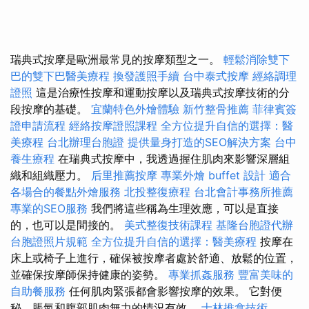
瑞典式按摩是歐洲最常見的按摩類型之一。
輕鬆消除雙下
巴的雙下巴醫美療程
換發護照手續
台中泰式按摩
經絡調理
證照
這是治療性按摩和運動按摩以及瑞典式按摩技術的分
段按摩的基礎。
宜蘭特色外燴體驗
新竹整骨推薦
菲律賓簽
證申請流程
經絡按摩證照課程
全方位提升自信的選擇：醫
美療程
台北辦理台胞證
提供量身打造的SEO解決方案
台中
養生療程
在瑞典式按摩中，我透過握住肌肉來影響深層組
織和組織壓力。
后里推薦按摩
專業外燴 buffet 設計
適合
各場合的餐點外燴服務
北投整復療程
台北會計事務所推薦
專業的SEO服務
我們將這些稱為生理效應，可以是直接
的，也可以是間接的。
美式整復技術課程
基隆台胞證代辦
台胞證照片規範
全方位提升自信的選擇：醫美療程
按摩在
床上或椅子上進行，確保被按摩者處於舒適、放鬆的位置，
並確保按摩師保持健康的姿勢。
專業抓姦服務
豐富美味的
自助餐服務
任何肌肉緊張都會影響按摩的效果。 它對便
秘、脹氣和腹部肌肉無力的情況有效。
士林推拿技術