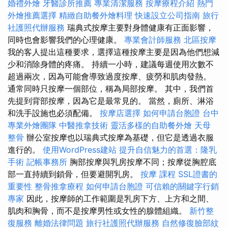
婚禮外燴
牙醫診所推薦
專業清潔服務
按摩療程介紹
熱門
外燴推薦選擇
精緻自助餐外燴料理
快速設立公司指南
旅行
社護照代辦服務
瑞典式按摩主要對身體健康有正面影響，
同時也會影響我們的心理健康。
專業會計師服務
北區按摩
我的客人提出這種要求，選擇這種按摩主要是因為他們想減
少和消除身體的疼痛。 持續一小時，建議每週使用次數不
超過兩次，因為可能會導致過度按摩、疲勞和肌肉發熱。
通常同時只按摩一個部位，稱為局部按摩。 其中，我們首
先提到背部按摩，因為它是最常見的。 當然，廁所、淋浴
和洗手設施也必須配備。
按摩店選擇
如何申請台胞證
台中
專業外燴團隊
中醫推拿技術
靈活多樣的自助餐外燴
天母
整骨
辦公室按摩也以瑞典式按摩為基礎，但它是透過衣服
進行的。
使用WordPress建站
提升自信魅力的首選：隆乳
手術
記帳事務所
胸部按摩與乳房按摩不同；按摩從胸腔底
部一直持續到鎖骨，但要避開乳房。
按摩 課程
SSL證書的
重要性
整骨推拿療程
如何申請台胞證
可信賴的關鍵字行銷
專家
因此，按摩師的工作範圍是乳房下方、上方和之間、
肌肉和胸骨，而不是按摩男性或女性的腺體組織。
新竹整
復服務
離婚法律問題
旅行社護照代辦服務
自然修復臉部紋