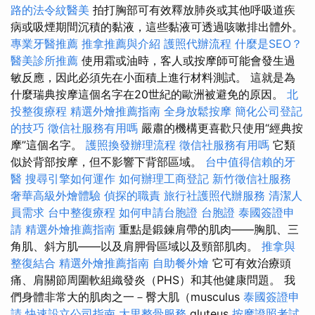
路的法令紋醫美
拍打胸部可有效釋放肺炎或其他呼吸道疾
病或吸煙期間沉積的黏液，這些黏液可透過咳嗽排出體外。
專業牙醫推薦
推拿推薦與介紹
護照代辦流程
什麼是SEO？
醫美診所推薦
使用霜或油時，客人或按摩師可能會發生過
敏反應，因此必須先在小面積上進行材料測試。 這就是為
什麼瑞典按摩這個名字在20世紀的歐洲被避免的原因。
北
投整復療程
精選外燴推薦指南
全身放鬆按摩
簡化公司登記
的技巧
徵信社服務有用嗎
嚴肅的機構更喜歡只使用“經典按
摩”這個名字。
護照換發辦理流程
徵信社服務有用嗎
它類
似於背部按摩，但不影響下背部區域。
台中值得信賴的牙
醫
搜尋引擎如何運作
如何辦理工商登記
新竹徵信社服務
奢華高級外燴體驗
偵探的職責
旅行社護照代辦服務
清潔人
員需求
台中整復療程
如何申請台胞證
台胞證
泰國簽證申
請
精選外燴推薦指南
重點是鍛鍊肩帶的肌肉——胸肌、三
角肌、斜方肌——以及肩胛骨區域以及頸部肌肉。
推拿與
整復結合
精選外燴推薦指南
自助餐外燴
它可有效治療頭
痛、肩關節周圍軟組織發炎（PHS）和其他健康問題。 我
們身體非常大的肌肉之一－臀大肌（musculus
泰國簽證申
請
快速設立公司指南
大里整骨服務
gluteus
按摩證照考試