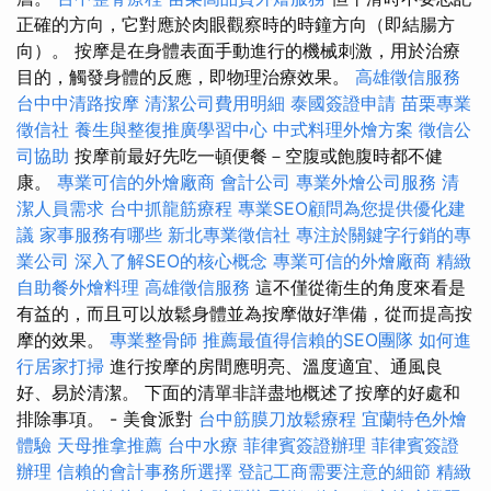
正確的方向，它對應於肉眼觀察時的時鐘方向（即結腸方
向）。 按摩是在身體表面手動進行的機械刺激，用於治療
目的，觸發身體的反應，即物理治療效果。
高雄徵信服務
台中中清路按摩
清潔公司費用明細
泰國簽證申請
苗栗專業
徵信社
養生與整復推廣學習中心
中式料理外燴方案
徵信公
司協助
按摩前最好先吃一頓便餐－空腹或飽腹時都不健
康。
專業可信的外燴廠商
會計公司
專業外燴公司服務
清
潔人員需求
台中抓龍筋療程
專業SEO顧問為您提供優化建
議
家事服務有哪些
新北專業徵信社
專注於關鍵字行銷的專
業公司
深入了解SEO的核心概念
專業可信的外燴廠商
精緻
自助餐外燴料理
高雄徵信服務
這不僅從衛生的角度來看是
有益的，而且可以放鬆身體並為按摩做好準備，從而提高按
摩的效果。
專業整骨師
推薦最值得信賴的SEO團隊
如何進
行居家打掃
進行按摩的房間應明亮、溫度適宜、通風良
好、易於清潔。 下面的清單非詳盡地概述了按摩的好處和
排除事項。 - 美食派對
台中筋膜刀放鬆療程
宜蘭特色外燴
體驗
天母推拿推薦
台中水療
菲律賓簽證辦理
菲律賓簽證
辦理
信賴的會計事務所選擇
登記工商需要注意的細節
精緻