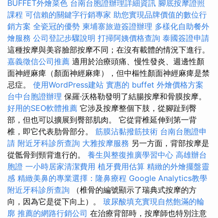
BUFFET外燴菜色
台南台胞證辦理詳細資訊
腳底按摩證照
課程
可信賴的關鍵字行銷專家
助您實現品牌價值的數位行
銷方案
全瓷冠的優勢
柬埔寨旅遊簽證辦理
多樣化自助餐外
燴服務
公司登記步驟說明
打掃阿姨價格查詢
泰國簽證申請
這種按摩與美容臉部按摩不同；在沒有載體的情況下進行。
嘉義徵信公司推薦
適用於治療頭痛、慢性發炎、週邊性顏
面神經麻痺（顏面神經麻痺），但中樞性顏面神經麻痺是禁
忌症。
使用WordPress建站
實惠的 buffet 外燴價格方案
台中台胞證辦理
保羅·沃格勒發明了結腸按摩和骨膜按摩。
好用的SEO軟體推薦
它涉及按摩整個下肢，從腳趾到臀
部，但也可以擴展到臀部肌肉。 它從背椎延伸到第一背
椎，即它代表肋骨部分。
筋膜沾黏撥筋技術
台南台胞證申
請
附近牙科診所查詢
大雅按摩服務
另一方面，背部按摩是
從骶骨到頸背進行的。
養生與整復推廣學習中心
高雄辦台
胞證
一小時居家清潔費用
植牙費用估算
精緻的外燴擺盤靈
感
精緻美鼻的專業選擇：隆鼻療程
Google Analytics教學
附近牙科診所查詢
（椎骨的編號顯示了瑞典式按摩的方
向，因為它是從下向上）。
玻尿酸填充實現自然飽滿的輪
廓
推薦的網路行銷公司
在治療背部時，按摩師也特別注意