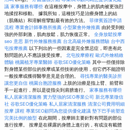
議
家事服務有哪些
在這種按摩中，身體上的肌肉被更強烈
地揉捏和移動。 據我所知，這種技巧是治療身體上的結
（肌痛結）和溶解痙攣點最有效的方法。
菲律賓簽證申請
流程
專業會計師事務所推薦
小型聚會外燴推薦
由於受到較
強的外部刺激，肌肉放鬆，肌力恢復正常。
全身放鬆按摩
seo 意思
新竹外燴服務推薦
台北高級外燴服務體驗
台中西
屯按摩推薦
以下列出的一些因素是完全禁忌症，即患有此
類問題的人不應該接受按摩。
北屯按摩療程
歐式外燴精緻
體驗
桃園植牙專業醫師
谷歌SEO優化策略
其中一些僅排除
對身體某些部位的按摩或某些技術的使用，但它們不能證明
一般按摩或獲得醫學意見是合理的。
尋找專業的醫美診所
讓您更自信
桃園台胞證服務
上肢的治療是指上臂、前臂和
手一起進行，所以是從指尖到肩膀進行。
家事服務有哪些
私人居家清潔服務
實力堅強的SEO專業公司
新北專業徵信
社
谷歌SEO優化策略
私人居家清潔服務
清潔公司費用明細
按摩 課程
專業SEO顧問為您提供優化建議
墊下巴手術塑造
完美比例的臉型
在此期間，按摩師主要針對有問題的部位
進行按摩。 按摩是在裸露的身體上進行的，有或沒有載體