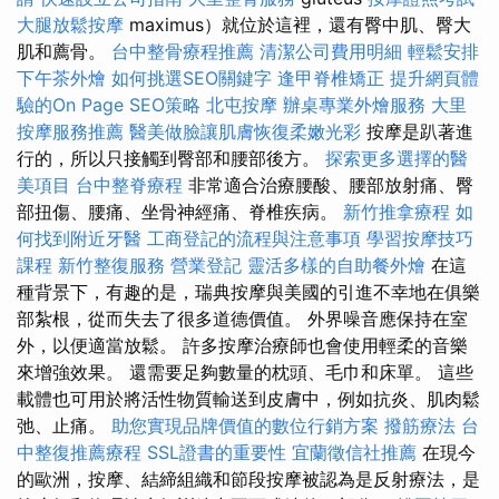
大腿放鬆按摩
maximus）就位於這裡，還有臀中肌、臀大
肌和薦骨。
台中整骨療程推薦
清潔公司費用明細
輕鬆安排
下午茶外燴
如何挑選SEO關鍵字
逢甲脊椎矯正
提升網頁體
驗的On Page SEO策略
北屯按摩
辦桌專業外燴服務
大里
按摩服務推薦
醫美做臉讓肌膚恢復柔嫩光彩
按摩是趴著進
行的，所以只接觸到臀部和腰部後方。
探索更多選擇的醫
美項目
台中整脊療程
非常適合治療腰酸、腰部放射痛、臀
部扭傷、腰痛、坐骨神經痛、脊椎疾病。
新竹推拿療程
如
何找到附近牙醫
工商登記的流程與注意事項
學習按摩技巧
課程
新竹整復服務
營業登記
靈活多樣的自助餐外燴
在這
種背景下，有趣的是，瑞典按摩與美國的引進不幸地在俱樂
部紮根，從而失去了很多道德價值。 外界噪音應保持在室
外，以便適當放鬆。 許多按摩治療師也會使用輕柔的音樂
來增強效果。 還需要足夠數量的枕頭、毛巾和床單。 這些
載體也可用於將活性物質輸送到皮膚中，例如抗炎、肌肉鬆
弛、止痛。
助您實現品牌價值的數位行銷方案
撥筋療法
台
中整復推薦療程
SSL證書的重要性
宜蘭徵信社推薦
在現今
的歐洲，按摩、結締組織和節段按摩被認為是反射療法，是