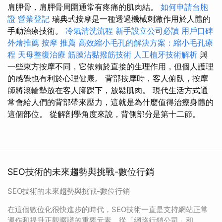
肩胛骨，肩胛骨周圍通常有疼痛的肌肉結。
如何申請台胞
證
營業登記
瑞典式按摩是一種透過機械刺激作用於人體的
手動治療技術。
冷氣清洗流程
新手設立公司必讀
用戶口碑
外燴推薦
按摩 推薦
高效縮小毛孔的解決方案：縮小毛孔療
程
天母整復治療
筋膜沾黏撥筋技術
人工植牙技術解析
與
一些東方按摩不同，它依賴於直接的生理作用，但個人護理
的感覺也有利於心理健康。 背部按摩時，客人俯臥，按摩
師將滾輪墊放在客人腳踝下，放鬆肌肉。 現代生活方式通
常會給人們的背部帶來壓力，這就是為什麼值得治療身體的
這個部位。 從解剖學角度來說，背側部分是第十二節。
SEO技術的未來趨勢與挑戰-數位行銷
SEO技術的未來趨勢與挑戰-數位行銷
在這個數位化很快進步的時代，SEO技術一直是支持網站正常
運作和提升正觀暱譜的重要元素。從「網路行銷公司」和