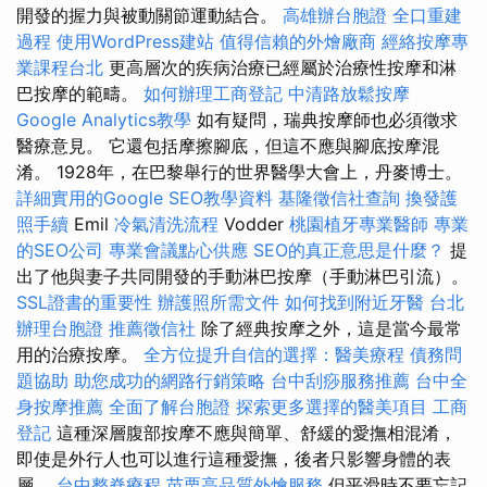
開發的握力與被動關節運動結合。
高雄辦台胞證
全口重建
過程
使用WordPress建站
值得信賴的外燴廠商
經絡按摩專
業課程台北
更高層次的疾病治療已經屬於治療性按摩和淋
巴按摩的範疇。
如何辦理工商登記
中清路放鬆按摩
Google Analytics教學
如有疑問，瑞典按摩師也必須徵求
醫療意見。 它還包括摩擦腳底，但這不應與腳底按摩混
淆。 1928年，在巴黎舉行的世界醫學大會上，丹麥博士。
詳細實用的Google SEO教學資料
基隆徵信社查詢
換發護
照手續
Emil
冷氣清洗流程
Vodder
桃園植牙專業醫師
專業
的SEO公司
專業會議點心供應
SEO的真正意思是什麼？
提
出了他與妻子共同開發的手動淋巴按摩（手動淋巴引流）。
SSL證書的重要性
辦護照所需文件
如何找到附近牙醫
台北
辦理台胞證
推薦徵信社
除了經典按摩之外，這是當今最常
用的治療按摩。
全方位提升自信的選擇：醫美療程
債務問
題協助
助您成功的網路行銷策略
台中刮痧服務推薦
台中全
身按摩推薦
全面了解台胞證
探索更多選擇的醫美項目
工商
登記
這種深層腹部按摩不應與簡單、舒緩的愛撫相混淆，
即使是外行人也可以進行這種愛撫，後者只影響身體的表
層。
台中整脊療程
苗栗高品質外燴服務
但平滑時不要忘記