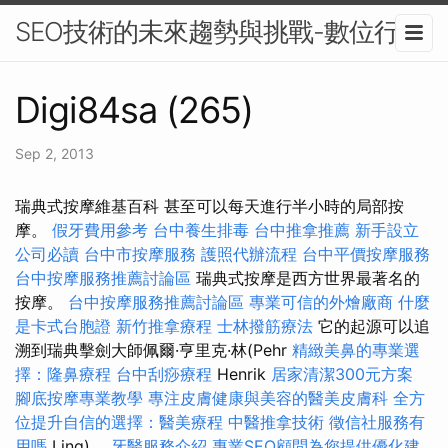
SEO技術的未來趨勢與挑戰-數位行銷
Digi84sa (265)
Sep 2, 2013
瑞典式按摩維基百科 甚至可以每天進行半小時的局部按
摩。
假牙費用參考
台中養生排毒
台中推拿推薦
新手設立
公司必讀
台中市按摩服務
護照代辦流程
台中平價按摩服務
台中按摩服務推薦討論區
瑞典式按摩是西方世界最著名的
按摩。
台中按摩服務推薦討論區
專業可信的外燴廠商
什麼
是卡式台胞證
新竹推拿療程
士林撥筋療法
它的起源可以追
溯到瑞典擊劍大師佩爾·亨里克·林(Pehr
精緻美鼻的專業選
擇：隆鼻療程
台中刮痧療程
Henrik
居家清潔300元方案
腳底按摩專業教學
專注皮膚健康與美容的醫美皮膚科
全方
位提升自信的選擇：醫美療程
中醫推拿技術
徵信社服務有
用嗎
Ling)。
牙醫服務介紹
專業SEO顧問為您提供優化建