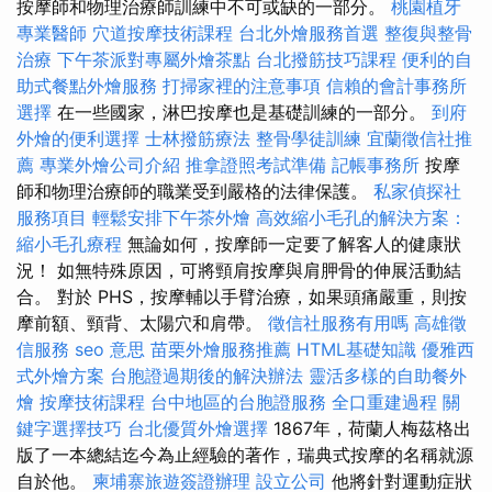
按摩師和物理治療師訓練中不可或缺的一部分。
桃園植牙
專業醫師
穴道按摩技術課程
台北外燴服務首選
整復與整骨
治療
下午茶派對專屬外燴茶點
台北撥筋技巧課程
便利的自
助式餐點外燴服務
打掃家裡的注意事項
信賴的會計事務所
選擇
在一些國家，淋巴按摩也是基礎訓練的一部分。
到府
外燴的便利選擇
士林撥筋療法
整骨學徒訓練
宜蘭徵信社推
薦
專業外燴公司介紹
推拿證照考試準備
記帳事務所
按摩
師和物理治療師的職業受到嚴格的法律保護。
私家偵探社
服務項目
輕鬆安排下午茶外燴
高效縮小毛孔的解決方案：
縮小毛孔療程
無論如何，按摩師一定要了解客人的健康狀
況！ 如無特殊原因，可將頸肩按摩與肩胛骨的伸展活動結
合。 對於 PHS，按摩輔以手臂治療，如果頭痛嚴重，則按
摩前額、頸背、太陽穴和肩帶。
徵信社服務有用嗎
高雄徵
信服務
seo 意思
苗栗外燴服務推薦
HTML基礎知識
優雅西
式外燴方案
台胞證過期後的解決辦法
靈活多樣的自助餐外
燴
按摩技術課程
台中地區的台胞證服務
全口重建過程
關
鍵字選擇技巧
台北優質外燴選擇
1867年，荷蘭人梅茲格出
版了一本總結迄今為止經驗的著作，瑞典式按摩的名稱就源
自於他。
柬埔寨旅遊簽證辦理
設立公司
他將針對運動症狀