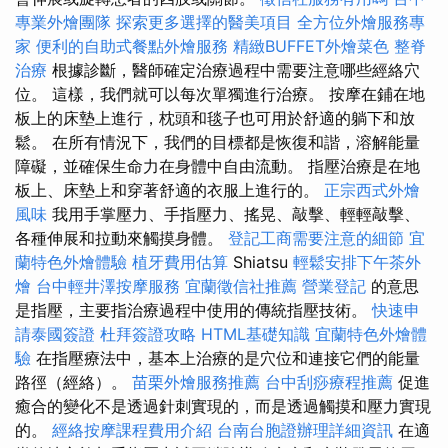
專業外燴團隊
探索更多選擇的醫美項目
全方位外燴服務專
家
便利的自助式餐點外燴服務
精緻BUFFET外燴菜色
整脊
治療
根據診斷，醫師確定治療過程中需要注意哪些經絡穴
位。 這樣，我們就可以每次單獨進行治療。 按摩在鋪在地
板上的床墊上進行，枕頭和毯子也可用於舒適的躺下和放
鬆。 在所有情況下，我們的目標都是恢復和諧，溶解能量
障礙，並確保生命力在身體中自由流動。 指壓治療是在地
板上、床墊上和穿著舒適的衣服上進行的。
正宗西式外燴
風味
我用手掌壓力、手指壓力、搖晃、敲擊、輕輕敲擊、
各種伸展和拉動來觸摸身體。
登記工商需要注意的細節
宜
蘭特色外燴體驗
植牙費用估算
Shiatsu
輕鬆安排下午茶外
燴
台中輕井澤按摩服務
宜蘭徵信社推薦
營業登記
的意思
是指壓，主要指治療過程中使用的傳統指壓技術。
快速申
請泰國簽證
杜拜簽證攻略
HTML基礎知識
宜蘭特色外燴體
驗
在指壓療法中，基本上治療的是穴位和連接它們的能量
路徑（經絡）。
苗栗外燴服務推薦
台中刮痧療程推薦
促進
癒合的變化不是透過針刺實現的，而是透過觸摸和壓力實現
的。
經絡按摩課程費用介紹
台南台胞證辦理詳細資訊
在適