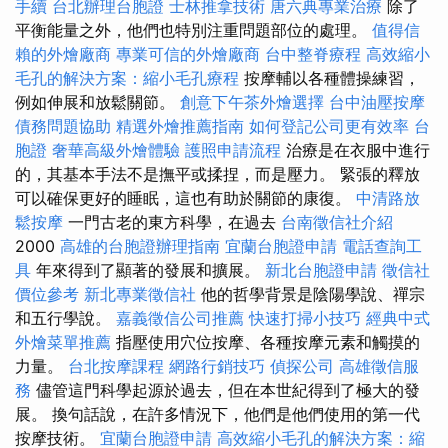
手續
台北辦理台胞證
士林推拿技術
唐六典專業治療
除了
平衡能量之外，他們也特別注重問題部位的處理。
值得信
賴的外燴廠商
專業可信的外燴廠商
台中整脊療程
高效縮小
毛孔的解決方案：縮小毛孔療程
按摩輔以各種體操練習，
例如伸展和放鬆關節。
創意下午茶外燴選擇
台中油壓按摩
債務問題協助
精選外燴推薦指南
如何登記公司更有效率
台
胞證
奢華高級外燴體驗
護照申請流程
治療是在衣服中進行
的，其基本手法不是撫平或揉捏，而是壓力。 緊張的釋放
可以確保更好的睡眠，這也有助於關節的康復。
中清路放
鬆按摩
一門古老的東方科學，在過去
台南徵信社介紹
2000
高雄的台胞證辦理指南
宜蘭台胞證申請
電話查詢工
具
年來得到了顯著的發展和擴展。
新北台胞證申請
徵信社
價位參考
新北專業徵信社
他的哲學背景是陰陽學說、禪宗
和五行學說。
嘉義徵信公司推薦
快速打掃小技巧
經典中式
外燴菜單推薦
指壓使用穴位按摩、各種按摩元素和觸摸的
力量。
台北按摩課程
網路行銷技巧
偵探公司
高雄徵信服
務
儘管這門科學起源於過去，但在本世紀得到了極大的發
展。 換句話說，在許多情況下，他們是他們使用的第一代
按摩技術。
宜蘭台胞證申請
高效縮小毛孔的解決方案：縮