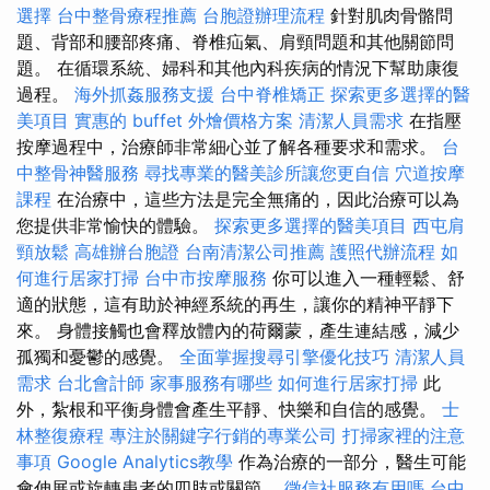
選擇
台中整骨療程推薦
台胞證辦理流程
針對肌肉骨骼問
題、背部和腰部疼痛、脊椎疝氣、肩頸問題和其他關節問
題。 在循環系統、婦科和其他內科疾病的情況下幫助康復
過程。
海外抓姦服務支援
台中脊椎矯正
探索更多選擇的醫
美項目
實惠的 buffet 外燴價格方案
清潔人員需求
在指壓
按摩過程中，治療師非常細心並了解各種要求和需求。
台
中整骨神醫服務
尋找專業的醫美診所讓您更自信
穴道按摩
課程
在治療中，這些方法是完全無痛的，因此治療可以為
您提供非常愉快的體驗。
探索更多選擇的醫美項目
西屯肩
頸放鬆
高雄辦台胞證
台南清潔公司推薦
護照代辦流程
如
何進行居家打掃
台中市按摩服務
你可以進入一種輕鬆、舒
適的狀態，這有助於神經系統的再生，讓你的精神平靜下
來。 身體接觸也會釋放體內的荷爾蒙，產生連結感，減少
孤獨和憂鬱的感覺。
全面掌握搜尋引擎優化技巧
清潔人員
需求
台北會計師
家事服務有哪些
如何進行居家打掃
此
外，紮根和平衡身體會產生平靜、快樂和自信的感覺。
士
林整復療程
專注於關鍵字行銷的專業公司
打掃家裡的注意
事項
Google Analytics教學
作為治療的一部分，醫生可能
會伸展或旋轉患者的四肢或關節。
徵信社服務有用嗎
台中