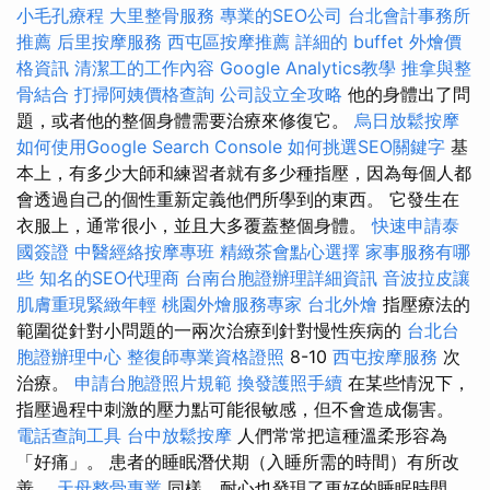
小毛孔療程
大里整骨服務
專業的SEO公司
台北會計事務所
推薦
后里按摩服務
西屯區按摩推薦
詳細的 buffet 外燴價
格資訊
清潔工的工作內容
Google Analytics教學
推拿與整
骨結合
打掃阿姨價格查詢
公司設立全攻略
他的身體出了問
題，或者他的整個身體需要治療來修復它。
烏日放鬆按摩
如何使用Google Search Console
如何挑選SEO關鍵字
基
本上，有多少大師和練習者就有多少種指壓，因為每個人都
會透過自己的個性重新定義他們所學到的東西。 它發生在
衣服上，通常很小，並且大多覆蓋整個身體。
快速申請泰
國簽證
中醫經絡按摩專班
精緻茶會點心選擇
家事服務有哪
些
知名的SEO代理商
台南台胞證辦理詳細資訊
音波拉皮讓
肌膚重現緊緻年輕
桃園外燴服務專家
台北外燴
指壓療法的
範圍從針對小問題的一兩次治療到針對慢性疾病的
台北台
胞證辦理中心
整復師專業資格證照
8-10
西屯按摩服務
次
治療。
申請台胞證照片規範
換發護照手續
在某些情況下，
指壓過程中刺激的壓力點可能很敏感，但不會造成傷害。
電話查詢工具
台中放鬆按摩
人們常常把這種溫柔形容為
「好痛」。 患者的睡眠潛伏期（入睡所需的時間）有所改
善。
天母整骨專業
同樣，耐心也發現了更好的睡眠時間