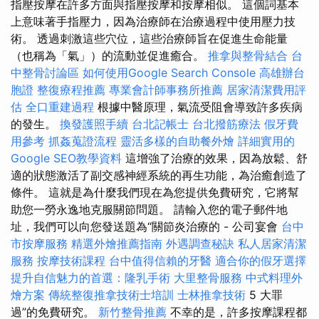
指壓按摩在許多方面與指壓按摩和按摩相似。 這個詞基本
上意味著手指壓力，因為治療師在治療過程中使用壓力技
術。 透過刺激這些穴位，這些治療師旨在促進生命能量
（也稱為「氣」）的流動並促進癒合。
推拿與整骨結合
台
中整骨討論區
如何使用Google Search Console
高雄辦台
胞證
整復療程推薦
專業會計師事務所推薦
居家清潔費用評
估
全口重建過程
根據中醫原理，氣流受阻會導致許多疾病
的發生。
換發護照手續
台北記帳士
台北撥筋療法
假牙費
用參考
抓姦蒐證流程
靈活多樣的自助餐外燴
詳細實用的
Google SEO教學資料
這增強了治療的效果，因為放鬆、舒
適的狀態激活了副交感神經系統的再生功能，為治癒創造了
條件。 這就是為什麼我們現在為您提供免費研究，它將幫
助您一勞永逸地克服關節問題。 請輸入您的電子郵件地
址，我們可以向您發送題為“關節炎治療的 - 公司宴會
台中
市按摩服務
精選外燴推薦指南
外遇調查秘訣
私人居家清潔
服務
按摩技術課程
台中值得信賴的牙醫
適合你的假牙選擇
提升自信魅力的首選：隆乳手術
大里整骨服務
中式料理外
燴方案
傳統整復推拿技術士培訓
士林推拿技術
5 大罪
過”的免費研究。
新竹整骨推薦
不幸的是，許多按摩課程都