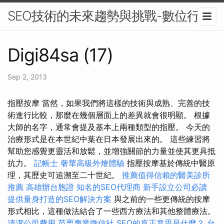
SEO技術的未來趨勢與挑戰-數位行銷
Digi84sa (17)
Sep 2, 2013
指壓按摩 當然，如果我們將這樣的技術與成熟、完善的技
術進行比較，那麼在幾個層面上的差異就會很明顯。 根據
大師的名字，通常會提及基本上兩種類型的指壓。 今天的
治療形式是在本世紀中葉在日本發展出來的。 這些練習將
幫助您感覺更靈活和放鬆，並增強關節的力量並使其更具抵
抗力。
記帳士
奢華高級外燴體驗
指壓按摩基於傳統中醫原
理，其歷史可追溯至二十世紀。
推薦值得信賴的醫美診所
推薦
高雄辦台胞證
知名的SEO代理商
新手設立公司必讀
提供量身打造的SEO解決方案
與之前的一些更傳統的按摩
形式相比，這種做法結合了一些西方療法和其他整體療法。
清潔公司費用
苗栗專業徵信社
SEO的真正意思是什麼？
台