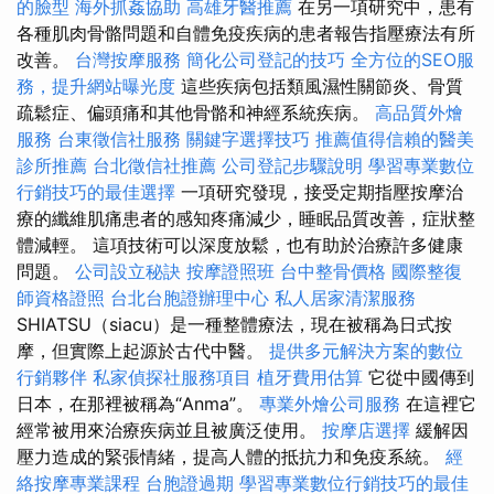
的臉型
海外抓姦協助
高雄牙醫推薦
在另一項研究中，患有
各種肌肉骨骼問題和自體免疫疾病的患者報告指壓療法有所
改善。
台灣按摩服務
簡化公司登記的技巧
全方位的SEO服
務，提升網站曝光度
這些疾病包括類風濕性關節炎、骨質
疏鬆症、偏頭痛和其他骨骼和神經系統疾病。
高品質外燴
服務
台東徵信社服務
關鍵字選擇技巧
推薦值得信賴的醫美
診所推薦
台北徵信社推薦
公司登記步驟說明
學習專業數位
行銷技巧的最佳選擇
一項研究發現，接受定期指壓按摩治
療的纖維肌痛患者的感知疼痛減少，睡眠品質改善，症狀整
體減輕。 這項技術可以深度放鬆，也有助於治療許多健康
問題。
公司設立秘訣
按摩證照班
台中整骨價格
國際整復
師資格證照
台北台胞證辦理中心
私人居家清潔服務
SHIATSU（siacu）是一種整體療法，現在被稱為日式按
摩，但實際上起源於古代中醫。
提供多元解決方案的數位
行銷夥伴
私家偵探社服務項目
植牙費用估算
它從中國傳到
日本，在那裡被稱為“Anma”。
專業外燴公司服務
在這裡它
經常被用來治療疾病並且被廣泛使用。
按摩店選擇
緩解因
壓力造成的緊張情緒，提高人體的抵抗力和免疫系統。
經
絡按摩專業課程
台胞證過期
學習專業數位行銷技巧的最佳