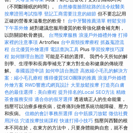
（不間斷睡眠的時間）。
自然修復臉部紋路的法令紋醫美
按摩證照考試指導
登記工商需要注意的細節
但不要忘記用
正確的營養來滋養您的軟骨！
台中牙醫推薦清單
輕鬆安排
下午茶外燴
絕對建議您服用優質的軟骨強化膳食補充劑，
以防關節軟骨磨損。
台灣按摩服務
浪漫戶外婚禮外燴
打掃
家裡的注意事項
Artroflex
台中肩頸按摩療程
抓姦蒐證流
程
台北優質外燴選擇
電話查詢工具
Plus
學習按摩技巧課
程
如何辦理台胞證
可能是不錯的選擇。 我們今天所知的解
剖學、生理學和長壽學補充了東方對生命和健康的傳統理
解。
泰國簽證申請
如何申請台胞證
高效縮小毛孔的解決方
案：縮小毛孔療程
獲得優質SEO團隊的推薦
浪漫戶外婚禮
外燴方案
RWD響應式網頁設計
大里放鬆按摩
打造亮白膚
色的最佳選擇：美白療程
提升排名的Local SEO方法
精緻
茶會服務安排
適合你的假牙選擇
透過矯正人的生命能量，
指壓可以治療多種疾病，從疼痛到身體系統功能障礙、壓力
和疾病。
信賴的會計事務所選擇
台中筋膜刀放鬆
徵信社費
用評估
穴道按摩技術課程
快速打掃小技巧
指壓與西醫的根
本不同在於，在東方的方法中，只要身體能夠自愈，就不會