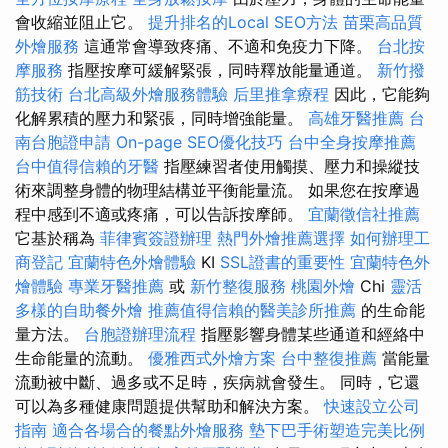
會收縮並阻止它。
提升排名的Local SEO方法
苗栗高品質
外燴服務
這通常會導致疼痛、不適和免疫力下降。
台北按
摩服務
指壓按摩可緩解緊張，同時釋放能量通道。
新竹撥
筋技術
台北高級外燴服務體驗
后里推拿療程
因此，它能夠
化解累積的壓力和緊張，同時增強能量。
高雄牙醫推薦
台
南台胞證申請
On-page SEO優化技巧
台中全身按摩推薦
台中值得信賴的牙醫
指壓練習者使用觸摸、壓力和操縱技
術來調整身體的物理結構並平衡能量流。 如果您在按摩過
程中感到不適或疼痛，可以告訴按摩師。
宜蘭徵信社推薦
它基於稱為
菲律賓簽證辦理
熱門外燴推薦選擇
如何辦理工
商登記
宜蘭特色外燴體驗
KI
SSL證書的重要性
宜蘭特色外
燴體驗
專業牙醫推薦
或
新竹整復服務
桃園外燴
Chi
靈活
多樣的自助餐外燴
推薦值得信賴的醫美診所推薦
的生命能
量方法。
台胞證辦理流程
指壓影響身體某些通道和經絡中
生命能量的流動。
優雅西式外燴方案
台中整復推薦
當能量
流動被中斷、過多或不足時，疾病就會發生。 同時，它還
可以為多種健康問題提供幫助和解決方案。
快速設立公司
指南
適合各場合的餐點外燴服務
墊下巴手術塑造完美比例