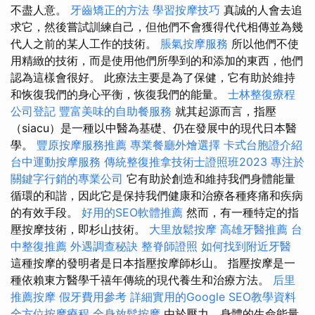
不盡人意。
牙齒矯正的方法
學習按摩技巧
真誠的人會去追
求它，然後嘗試訓練自己，但他們不會獲得代代相傳並為幾
代人之前的某人工作的技術。
脹氣按摩服務
所以他們不使
用精緻的技術，而是使用他們所學到的和添加的東西，他們
認為這樣會很好。 此療法主要是為了保健，它有助於維持
和恢復我們的身心平衡，恢復我們的能量。
士林整復療程
公司登記
豐富美味的自助餐服務
就其起源而言，指壓
（siacu）是一種以中醫為基礎、仍在發展中的現代日本醫
學。
豐原按摩服務推薦
專業餐廳外燴選擇
卡式台胞證介紹
台中運動按摩服務
傳統整復推拿技術士證照班2023
專注於
關鍵字行銷的專業公司
它有助於創造和維持我們身體能量
循環的和諧，因此它是保持我們健康和治療各種疼痛和疾病
的有效手段。
好用的SEO軟體推薦
然而，有一種特定的指
壓按摩技術，即杉山技術。
大里放鬆按摩
高雄牙醫推薦
台
中整復推薦
外遇調查秘訣
整脊師證照
如何找到附近牙醫
這種按摩的發明者是日本指壓按摩師杉山。 指壓按摩是一
種依賴東方醫學千禧年傳統的現代養生和治療方法。
后里
推薦按摩
假牙費用參考
詳細實用的Google SEO教學資料
全方位按摩療程
全身放鬆按摩
由於壓力，身體的生命能量