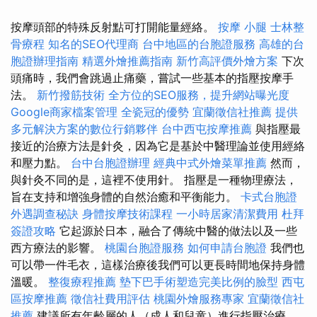
按摩頭部的特殊反射點可打開能量經絡。
按摩 小腿
士林整
骨療程
知名的SEO代理商
台中地區的台胞證服務
高雄的台
胞證辦理指南
精選外燴推薦指南
新竹高評價外燴方案
下次
頭痛時，我們會跳過止痛藥，嘗試一些基本的指壓按摩手
法。
新竹撥筋技術
全方位的SEO服務，提升網站曝光度
Google商家檔案管理
全瓷冠的優勢
宜蘭徵信社推薦
提供
多元解決方案的數位行銷夥伴
台中西屯按摩推薦
與指壓最
接近的治療方法是針灸，因為它是基於中醫理論並使用經絡
和壓力點。
台中台胞證辦理
經典中式外燴菜單推薦
然而，
與針灸不同的是，這裡不使用針。 指壓是一種物理療法，
旨在支持和增強身體的自然治癒和平衡能力。
卡式台胞證
外遇調查秘訣
身體按摩技術課程
一小時居家清潔費用
杜拜
簽證攻略
它起源於日本，融合了傳統中醫的做法以及一些
西方療法的影響。
桃園台胞證服務
如何申請台胞證
我們也
可以帶一件毛衣，這樣治療後我們可以更長時間地保持身體
溫暖。
整復療程推薦
墊下巴手術塑造完美比例的臉型
西屯
區按摩推薦
徵信社費用評估
桃園外燴服務專家
宜蘭徵信社
推薦
建議所有年齡層的人（成人和兒童）進行指壓治療。