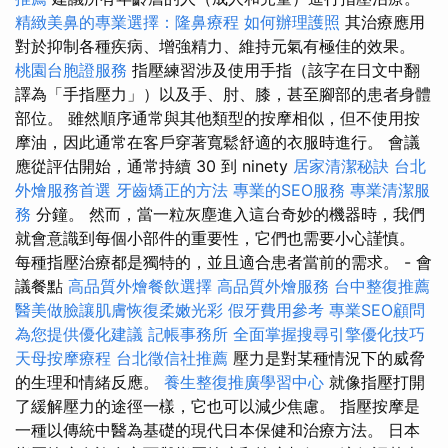
精緻美鼻的專業選擇：隆鼻療程
如何辦理護照
其治療應用
對於抑制各種疾病、增強精力、維持元氣有極佳的效果。
桃園台胞證服務
指壓練習涉及使用手指（該字在日文中翻
譯為「手指壓力」）以及手、肘、膝，甚至腳部的患者身體
部位。 雖然順序通常與其他類型的按摩相似，但不使用按
摩油，因此通常在客戶穿著寬鬆舒適的衣服時進行。 會議
應從評估開始，通常持續 30 到 ninety
居家清潔秘訣
台北
外燴服務首選
牙齒矯正的方法
專業的SEO服務
專業清潔服
務
分鐘。 然而，當一粒灰塵進入這台奇妙的機器時，我們
就會意識到每個小部件的重要性，它們也需要小心謹慎。
每種指壓治療都是獨特的，並且適合患者當前的需求。 - 會
議餐點
高品質外燴餐飲選擇
高品質外燴服務
台中整復推薦
醫美做臉讓肌膚恢復柔嫩光彩
假牙費用參考
專業SEO顧問
為您提供優化建議
記帳事務所
全面掌握搜尋引擎優化技巧
天母按摩療程
台北徵信社推薦
壓力是對某種情況下的威脅
的生理和情緒反應。
養生整復推廣學習中心
就像指壓打開
了緩解壓力的途徑一樣，它也可以減少焦慮。 指壓按摩是
一種以傳統中醫為基礎的現代日本保健和治療方法。 日本