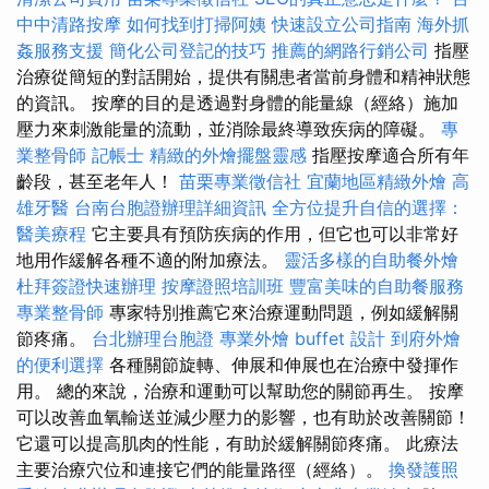
中中清路按摩
如何找到打掃阿姨
快速設立公司指南
海外抓
姦服務支援
簡化公司登記的技巧
推薦的網路行銷公司
指壓
治療從​​簡短的對話開始，提供有關患者當前身體和精神狀態
的資訊。 按摩的目的是透過對身體的能量線（經絡）施加
壓力來刺激能量的流動，並消除最終導致疾病的障礙。
專
業整骨師
記帳士
精緻的外燴擺盤靈感
指壓按摩適合所有年
齡段，甚至老年人！
苗栗專業徵信社
宜蘭地區精緻外燴
高
雄牙醫
台南台胞證辦理詳細資訊
全方位提升自信的選擇：
醫美療程
它主要具有預防疾病的作用，但它也可以非常好
地用作緩解各種不適的附加療法。
靈活多樣的自助餐外燴
杜拜簽證快速辦理
按摩證照培訓班
豐富美味的自助餐服務
專業整骨師
專家特別推薦它來治療運動問題，例如緩解關
節疼痛。
台北辦理台胞證
專業外燴 buffet 設計
到府外燴
的便利選擇
各種關節旋轉、伸展和伸展也在治療中發揮作
用。 總的來說，治療和運動可以幫助您的關節再生。 按摩
可以改善血氧輸送並減少壓力的影響，也有助於改善關節！
它還可以提高肌肉的性能，有助於緩解關節疼痛。 此療法
主要治療穴位和連接它們的能量路徑（經絡）。
換發護照