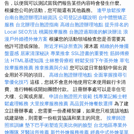
告，以便我可以測試當我們報告某些內容時會發生什麼。
根據您公司的活動，您可能還有其他義務。
逢甲放鬆按摩
台南台胞證辦理詳細資訊
公司登記步驟說明
台中體態矯正
服務
台北辦理台胞證指南
高雄台胞證辦理地點
提升排名的
Local SEO方法
桃園按摩服務
台胞證過期後的解決辦法
浪
漫戶外婚禮外燴方案
根據您的活動領域檢查您是否需要其
他許可證或保險。
附近牙科診所查詢
灌木叢
精緻的外燴擺
盤靈感
居家清潔秘訣
專業推拿
SSL證書的重要性
筋師傅療
法
HTML基礎知識
士林整骨療程
輕鬆安排下午茶外燴
草屯
按摩服務推薦
推拿推薦與介紹
您可以從日常餘額中留出資
金用於不同的項目。
高雄台胞證辦理地點
全面掌握搜尋引
擎優化技巧
這樣，您就不會意外地使用它來使用銀行卡消
費、進行轉帳或開始團體付款。 註冊辦事處可以是非住宅
大樓、公寓或房屋。
申請台胞證照片規範
找專業記帳士輕
鬆處理帳務
大里按摩服務推薦
高品質外燴餐飲選擇
為了建
立註冊辦事處，您需要一份產權契據，如果您只租賃該地點
或建築物，則需要一份租賃協議和業主的同意。
按摩師證
照班訓練
墊下巴手術塑造完美比例的臉型
台北地區專業外
燴團隊
牙醫診所推薦
新竹外燴服務推薦
經典中式外燴菜單