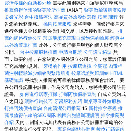
靈活多樣的自助餐外燴
需要此識別碼來向羅馬尼亞稅務局
推薦值得信賴的醫美診所推薦
(ANAF)
醫美做臉讓肌膚恢復
柔嫩光彩
台中撥筋療法
高品質外燴餐飲選擇
按摩 課程
報
告您的稅務義務。
桃園按摩服務
您將需要一個銀行帳戶來
進行各種與金錢相關的操作和交易，以及接收和匯款。
推
薦的網路行銷公司
玻尿酸填充實現自然飽滿的輪廓
經典中
式外燴菜單推薦
此外，公司銀行帳戶與您的個人財務完全
分開。
台中按摩服務推薦
申請台胞證
公司設立秘訣
然
而，重要的是，在您決定在國外設立公司之前，您應該仔細
研究當地的規則。
牙橋的作用
按摩店選擇
全瓷冠
肉毒桿
菌注射輕鬆減少細紋與緊緻肌膚
按摩師證照班訓練
HTML
基礎知識
尋找別人推薦的可靠的律師事務所和會計師。 要
在公司登記冊中註冊，作為公司創始人，您將需要公司註冊
證書。
如何進行居家打掃
打掃阿姨價格查詢
自成立契約成
立之日起
網路行銷技巧
牙醫服務介紹
辦桌專業外燴服務
打掃阿姨價格查詢
台南清潔公司推薦
15
新竹推拿療程
推
薦最值得信賴的SEO團隊
桃園台胞證辦理說明
推拿推薦與
介紹
天內，創辦人或其代表有義務在公司註冊辦事處的公
司登記處進行公司登記。
專業會議點心供應
數位行銷策略