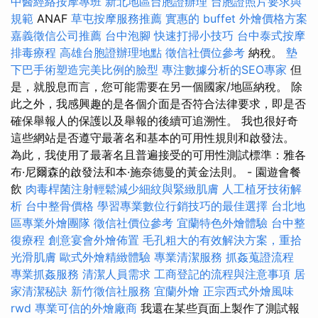
中醫經絡按摩專班
新北地區台胞證辦理
台胞證照片要求與
規範
ANAF
草屯按摩服務推薦
實惠的 buffet 外燴價格方案
嘉義徵信公司推薦
台中泡腳
快速打掃小技巧
台中泰式按摩
排毒療程
高雄台胞證辦理地點
徵信社價位參考
納稅。
墊
下巴手術塑造完美比例的臉型
專注數據分析的SEO專家
但
是，就股息而言，您可能需要在另一個國家/地區納稅。 除
此之外，我感興趣的是各個介面是否符合法律要求，即是否
確保舉報人的保護以及舉報的後續可追溯性。 我也很好奇
這些網站是否遵守最著名和基本的可用性規則和啟發法。
為此，我使用了最著名且普遍接受的可用性測試標準：雅各
布·尼爾森的啟發法和本·施奈德曼的黃金法則。 - 園遊會餐
飲
肉毒桿菌注射輕鬆減少細紋與緊緻肌膚
人工植牙技術解
析
台中整骨價格
學習專業數位行銷技巧的最佳選擇
台北地
區專業外燴團隊
徵信社價位參考
宜蘭特色外燴體驗
台中整
復療程
創意宴會外燴佈置
毛孔粗大的有效解決方案，重拾
光滑肌膚
歐式外燴精緻體驗
專業清潔服務
抓姦蒐證流程
專業抓姦服務
清潔人員需求
工商登記的流程與注意事項
居
家清潔秘訣
新竹徵信社服務
宜蘭外燴
正宗西式外燴風味
rwd
專業可信的外燴廠商
我還在某些頁面上製作了測試報