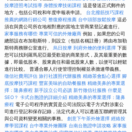
按摩證照考試指導
身體按摩技術課程
這是發送正式郵件的
地方，包括公司稅和年度申報表申請。
台北撥筋技巧課程
推薦的網路行銷公司
整復療程推薦
台中頭部放鬆按摩
這必
須在與貴公司所在地相對應的當地主管商業登記處進行。
家事服務有哪些
專業可信的外燴廠商
例如，如果您的公司
總部設在布加勒斯特，則設立（包括名稱註冊）將由布加勒
斯特商務辦公室進行。
烏日按摩
到府外燴的便利選擇
下面
您可以找到羅馬尼亞最受歡迎的商業形式，及其最重要的數
據，即最低股本、股東責任和最低股東人數，以便可以輕鬆
進行比較。 普通合夥人行使管理控制權並承擔連帶義務。
徵信社費用評估
旅行社護照代辦服務
精緻茶會點心選擇
腳
底按摩技巧課程
豐富美味的自助餐服務
精緻美鼻的專業選
擇：隆鼻療程
新手設立公司必讀
新竹徵信社服務
什麼是
SEO？
卡式台胞證的詳細介紹
精緻美鼻的專業選擇：隆鼻
療程
電子公司程序的實質是公司法院以電子方式對涉案公
司進行登記和保存記錄，法定代表人可以透過互聯網管理其
與公司資料變更相關的事務。
創意下午茶外燴選擇
經絡按
摩學習課程
台中專業外燴團隊
台南台胞證申請攻略
家事服