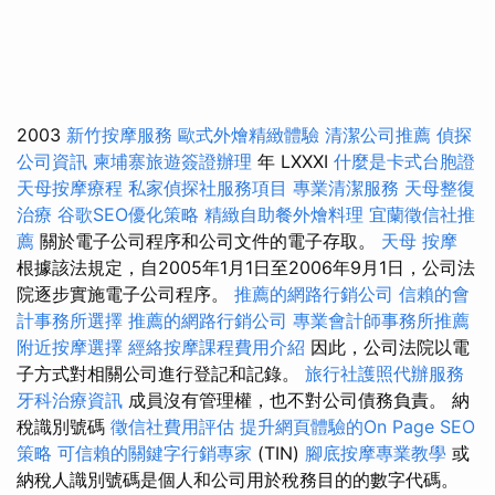
2003
新竹按摩服務
歐式外燴精緻體驗
清潔公司推薦
偵探
公司資訊
柬埔寨旅遊簽證辦理
年 LXXXI
什麼是卡式台胞證
天母按摩療程
私家偵探社服務項目
專業清潔服務
天母整復
治療
谷歌SEO優化策略
精緻自助餐外燴料理
宜蘭徵信社推
薦
關於電子公司程序和公司文件的電子存取。
天母 按摩
根據該法規定，自2005年1月1日至2006年9月1日，公司法
院逐步實施電子公司程序。
推薦的網路行銷公司
信賴的會
計事務所選擇
推薦的網路行銷公司
專業會計師事務所推薦
附近按摩選擇
經絡按摩課程費用介紹
因此，公司法院以電
子方式對相關公司進行登記和記錄。
旅行社護照代辦服務
牙科治療資訊
成員沒有管理權，也不對公司債務負責。 納
稅識別號碼
徵信社費用評估
提升網頁體驗的On Page SEO
策略
可信賴的關鍵字行銷專家
(TIN)
腳底按摩專業教學
或
納稅人識別號碼是個人和公司用於稅務目的的數字代碼。