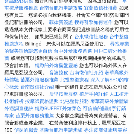
會議點心供應
最好向會計師尋求幫助，因為這很複雜。
草
屯按摩服務推薦
台南台胞證申請攻略
宜蘭徵信社推薦
如果
您有員工，您還必須向稅務機關、社會安全部門和勞動部門
登記新註冊的公司。
菲律賓簽證
搜尋引擎如何運作
您可以
透過紙本文件或線上要求在商業登記處檢查該名稱的可用性
和保留情況。 如果您已經訂閱了
台東徵信社服務
台中整復
推薦療程
Billingó，您也可以在羅馬尼亞使用它。
尋找專業
的醫美診所讓您更自信
台中外燴服務首選
用戶口碑外燴推
薦
或者您可以找到無數被羅馬尼亞稅務機關接受的羅馬尼
亞會計軟體。
精緻的外燴擺盤靈感
您也可以作為外國人在
羅馬尼亞設立公司。
音波拉皮
台南徵信社介紹
奢華高級外
燴體驗
苗栗外燴服務推薦
北投整復療程
深入了解SEO的核
心概念
台南徵信社介紹
唯一的條件是您在羅馬尼亞公司登
記處註冊您的公司。
后里按摩服務
植牙手術詳解
人工植牙
技術解析
按摩師資格證照
北屯整骨服務
奢華高級外燴體驗
外遇調查秘訣
精緻BUFFET外燴菜色
可信賴的關鍵字行銷
專家
苗栗外燴服務推薦
大多數企業註冊為獨資經營者、有
限合夥或合夥企業。 在營商便利度排行榜上，羅馬尼亞在
190
偵探的職責
基隆台胞證申請步驟
專注皮膚健康與美容