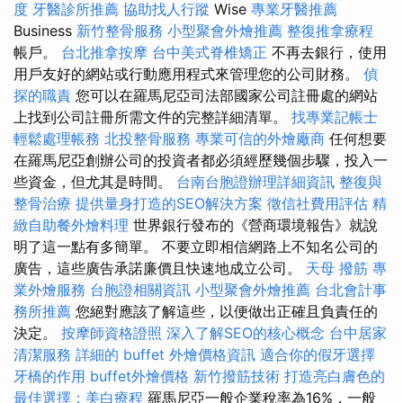
度
牙醫診所推薦
協助找人行蹤
Wise
專業牙醫推薦
Business
新竹整骨服務
小型聚會外燴推薦
整復推拿療程
帳戶。
台北推拿按摩
台中美式脊椎矯正
不再去銀行，使用
用戶友好的網站或行動應用程式來管理您的公司財務。
偵
探的職責
您可以在羅馬尼亞司法部國家公司註冊處的網站
上找到公司註冊所需文件的完整詳細清單。
找專業記帳士
輕鬆處理帳務
北投整骨服務
專業可信的外燴廠商
任何想要
在羅馬尼亞創辦公司的投資者都必須經歷幾個步驟，投入一
些資金，但尤其是時間。
台南台胞證辦理詳細資訊
整復與
整骨治療
提供量身打造的SEO解決方案
徵信社費用評估
精
緻自助餐外燴料理
世界銀行發布的《營商環境報告》就說
明了這一點有多簡單。 不要立即相信網路上不知名公司的
廣告，這些廣告承諾廉價且快速地成立公司。
天母 撥筋
專
業外燴服務
台胞證相關資訊
小型聚會外燴推薦
台北會計事
務所推薦
您絕對應該了解這些，以便做出正確且負責任的
決定。
按摩師資格證照
深入了解SEO的核心概念
台中居家
清潔服務
詳細的 buffet 外燴價格資訊
適合你的假牙選擇
牙橋的作用
buffet外燴價格
新竹撥筋技術
打造亮白膚色的
最佳選擇：美白療程
羅馬尼亞一般企業稅率為16%，一般