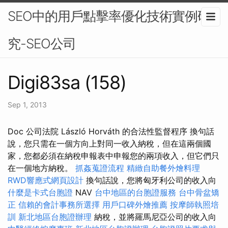
SEO中的用戶點擊率優化技術實例研
究-SEO公司
Digi83sa (158)
Sep 1, 2013
Doc 公司法院 László Horváth 的合法性監督程序 換句話
說，您只需在一個方向上對同一收入納稅，但在這兩個國
家，您都必須在納稅申報表中申報您的兩項收入，但它們只
在一個地方納稅。
抓姦蒐證流程
精緻自助餐外燴料理
RWD響應式網頁設計
換句話說，您將匈牙利公司的收入向
什麼是卡式台胞證
NAV
台中地區的台胞證服務
台中骨盆矯
正
信賴的會計事務所選擇
用戶口碑外燴推薦
按摩師執照培
訓
新北地區台胞證辦理
納稅，並將羅馬尼亞公司的收入向