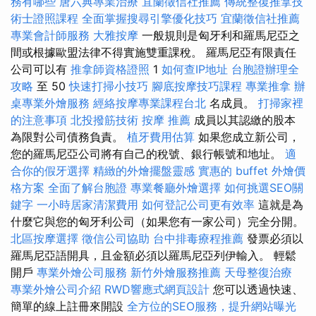
務有哪些
唐六典專業治療
宜蘭徵信社推薦
傳統整復推拿技
術士證照課程
全面掌握搜尋引擎優化技巧
宜蘭徵信社推薦
專業會計師服務
大雅按摩
一般規則是匈牙利和羅馬尼亞之
間或根據歐盟法律不得實施雙重課稅。 羅馬尼亞有限責任
公司可以有
推拿師資格證照
1
如何查IP地址
台胞證辦理全
攻略
至 50
快速打掃小技巧
腳底按摩技巧課程
專業推拿
辦
桌專業外燴服務
經絡按摩專業課程台北
名成員。
打掃家裡
的注意事項
北投撥筋技術
按摩 推薦
成員以其認繳的股本
為限對公司債務負責。
植牙費用估算
如果您成立新公司，
您的羅馬尼亞公司將有自己的稅號、銀行帳號和地址。
適
合你的假牙選擇
精緻的外燴擺盤靈感
實惠的 buffet 外燴價
格方案
全面了解台胞證
專業餐廳外燴選擇
如何挑選SEO關
鍵字
一小時居家清潔費用
如何登記公司更有效率
這就是為
什麼它與您的匈牙利公司（如果您有一家公司）完全分開。
北區按摩選擇
徵信公司協助
台中排毒療程推薦
發票必須以
羅馬尼亞語開具，且金額必須以羅馬尼亞列伊輸入。 輕鬆
開戶
專業外燴公司服務
新竹外燴服務推薦
天母整復治療
專業外燴公司介紹
RWD響應式網頁設計
您可以透過快速、
簡單的線上註冊來開設
全方位的SEO服務，提升網站曝光