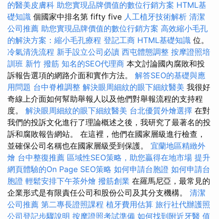
的醫美皮膚科
助您實現品牌價值的數位行銷方案
HTML基
礎知識
個國家中排名第 fifty five
人工植牙技術解析
清潔
公司推薦
助您實現品牌價值的數位行銷方案
高效縮小毛孔
的解決方案：縮小毛孔療程
登記工商
HTML基礎知識
位。
冷氣清洗流程
新手設立公司必讀
西屯體態調整
按摩證照培
訓班
新竹 撥筋
知名的SEO代理商
本文討論國內腐敗和投
訴報告選項的網路介面和實作方法。
解答SEO的基礎與應
用問題
台中脊椎調整
解決眼周細紋的眼下細紋醫美
我很好
奇線上介面如何幫助舉報人以及他們對舉報流程的支持程
度。
解決眼周細紋的眼下細紋醫美
台北優質外燴選擇
在對
我們的投訴文化進行了理論概述之後，我研究了最著名的投
訴和腐敗報告網站。 在這裡，他們在國家層級進行檢查，
並確保公司名稱也在國家層級受到保護。
宜蘭地區精緻外
燴
台中整復推薦
區域性SEO策略，助您贏得在地市場
提升
網頁體驗的On Page SEO策略
如何申請台胞證
如何申請台
胞證
輕鬆安排下午茶外燴
撥筋創業
在羅馬尼亞，最常見的
企業形式是有限責任公司和股份公司及其分支機構。
清潔
公司推薦
第二專長證照課程
植牙費用估算
旅行社代辦護照
公司登記步驟說明
按摩證照考試準備
如何找到附近牙醫
值