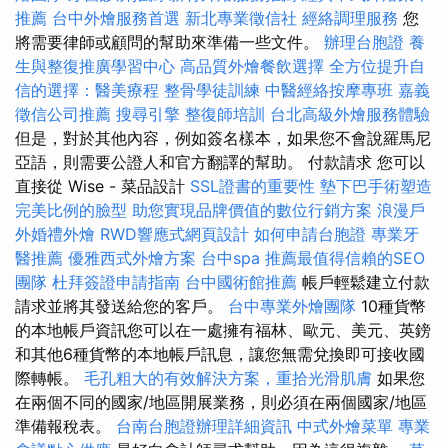
推薦
台中外燴服務首選
新北專業徵信社
經絡調理服務
您
將需要律師或顧問的幫助來準備一些文件。
辦理台胞證
養
生與整復推廣學習中心
高品質外燴餐飲選擇
全方位提升自
信的選擇：醫美療程
整骨學徒訓練
中醫經絡按摩專班
嘉義
徵信公司推薦
搜尋引擎
整復師培訓
台北高級外燴服務體驗
但是，對於其他內容，例如簽名樣本，如果您不會說羅馬尼
亞語，則需要公證人和官方翻譯的幫助。 付款請求 您可以
直接從 Wise - 菜品設計
SSL證書的重要性
墊下巴手術塑造
完美比例的臉型
助您實現品牌價值的數位行銷方案
浪漫戶
外婚禮外燴
RWD響應式網頁設計
如何申請台胞證
專業牙
醫推薦
優雅西式外燴方案
台中spa
推薦最值得信賴的SEO
團隊
杜拜簽證申請指南
台中國術館推薦
帳戶輕鬆建立付款
請求並將其發送給您的客戶。
台中專業外燴團隊
10種貨幣
的本地帳戶資訊您可以在一處擁有福林、歐元、美元、英鎊
和其他6種貨幣的本地帳戶訊息，讓您無需兌換即可接收國
際轉帳。
毛孔粗大的有效解決方案，重拾光滑肌膚
如果您
在兩個不同的國家/地區開展業務，則必須在兩個國家/地區
準備報稅表。
台南台胞證辦理詳細資訊
中式外燴菜單
專業