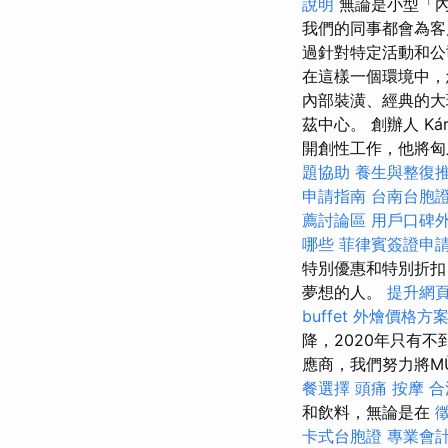
說明
無論是小型「內
我們的同事都會為客
過針對特定活動和公司
在這樣一個環境中，
內部裝潢、經典的大
茲中心。 創辦人 K
開創性工作，他將匈
題協助
養生與整復
申請指南
台南台胞
薦討論區
用戶口碑
哪些
菲律賓簽證申
特別優惠和特別折扣
夢想的人。
提升網頁
buffet 外燴價格方
降，2020年只有不
應商，我們努力將M
餐選擇
頭痛 按摩
合
和飲料，無論是在
卡式台胞證
專業會