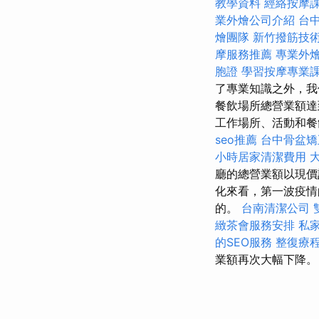
教學資料
經絡按摩
業外燴公司介紹
台
燴團隊
新竹撥筋技
摩服務推薦
專業外燴 
胞證
學習按摩專業
了專業知識之外，我
餐飲場所總營業額達到
工作場所、活動和餐
seo推薦
台中骨盆
小時居家清潔費用
廳的總營業額以現價計
化來看，第一波疫情
的。
台南清潔公司
緻茶會服務安排
私
的SEO服務
整復療
業額再次大幅下降。