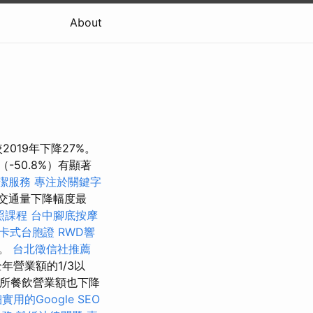
About
2019年下降27%。
-50.8%）有顯著
潔服務
專注於關鍵字
交通量下降幅度最
照課程
台中腳底按摩
卡式台胞證
RWD響
的。
台北徵信社推薦
營業額的1/3以
場所餐飲營業額也下降
實用的Google SEO