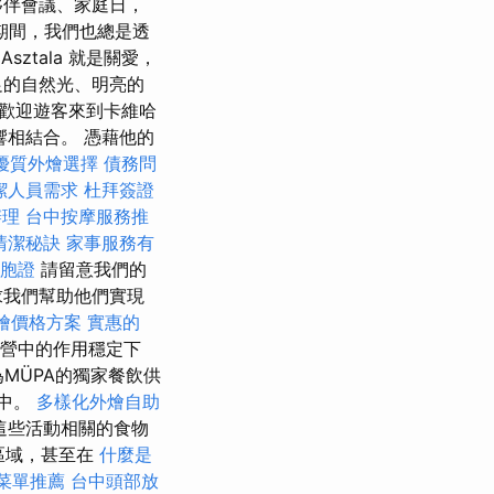
夥伴會議、家庭日，
期間，我們也總是透
ztala 就是關愛，
足的自然光、明亮的
歡迎遊客來到卡維哈
影響相結合。 憑藉他的
優質外燴選擇
債務問
潔人員需求
杜拜簽證
辦理
台中按摩服務推
清潔秘訣
家事服務有
胞證
請留意我們的
求我們幫助他們實現
 外燴價格方案
實惠的
營中的作用穩定下
為MÜPA的獨家餐飲供
務中。
多樣化外燴自助
這些活動相關的食物
區域，甚至在
什麼是
菜單推薦
台中頭部放