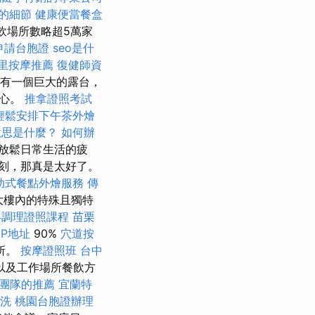
的細節
健康便當餐盒
餐飲場所數略超5萬家
申請台胞證
seo是什
里按摩推薦
復健師資
設有一個巨大的露台，
身心。
推拿證照考試
輕鬆安排下午茶外燴
意思是什麼？
如何辦
放鬆日常生活的疲
刻，那真是太好了。
助式餐點外燴服務
傳
大樓內的特殊且獨特
絡調理證照課程
苗栗
IP地址
90%
穴道按
所。
按摩證照班
台中
以及工作場所餐飲方
O團隊的推薦
宜蘭特
洗
桃園台胞證辦理