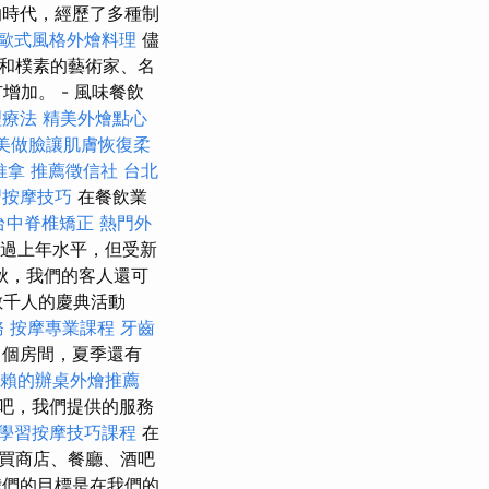
的時代，經歷了多種制
歐式風格外燴料理
儘
和樸素的藝術家、名
加。 - 風味餐飲
理療法
精美外燴點心
美做臉讓肌膚恢復柔
推拿
推薦徵信社
台北
習按摩技巧
在餐飲業
台中脊椎矯正
熱門外
超過上年水平，但受新
秋，我們的客人還可
數千人的慶典活動
務
按摩專業課程
牙齒
個房間，夏季還有
賴的辦桌外燴推薦
吧，我們提供的服務
學習按摩技巧課程
在
買商店、餐廳、酒吧
們的目標是在我們的