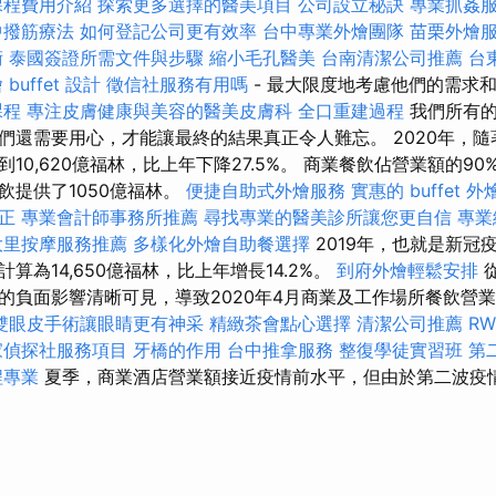
課程費用介紹
探索更多選擇的醫美項目
公司設立秘訣
專業抓姦
中撥筋療法
如何登記公司更有效率
台中專業外燴團隊
苗栗外燴
術
泰國簽證所需文件與步驟
縮小毛孔醫美
台南清潔公司推薦
台
buffet 設計
徵信社服務有用嗎
- 最大限度地考慮他們的需求
課程
專注皮膚健康與美容的醫美皮膚科
全口重建過程
我們所有的
們還需要用心，才能讓最終的結果真正令人難忘。 2020年，
10,620億福林，比上年下降27.5%。 商業餐飲佔營業額的90
飲提供了1050億福林。
便捷自助式外燴服務
實惠的 buffet 
矯正
專業會計師事務所推薦
尋找專業的醫美診所讓您更自信
專業
大里按摩服務推薦
多樣化外燴自助餐選擇
2019年，也就是新冠
算為14,650億福林，比上年增長14.2%。
到府外燴輕鬆安排
的負面影響清晰可見，導致2020年4月商業及工作場所餐飲營業
雙眼皮手術讓眼睛更有神采
精緻茶會點心選擇
清潔公司推薦
R
家偵探社服務項目
牙橋的作用
台中推拿服務
整復學徒實習班
第
程專業
夏季，商業酒店營業額接近疫情前水平，但由於第二波疫