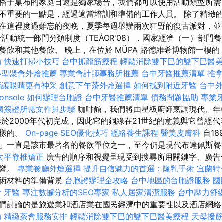
是帶有格子桌布的家庭日還是獨家場合，我們都可以使用活動類型所
不重要的一點是，經過適當培訓和準備的工作人員。 除了精緻
在這裡度過難忘的夜晚，夏季每週舉辦兩次狂野的復古派對，並
濟活動統一部門分類制度（TEÁOR'08），國家經濟（一）部門
飲和其他餐飲。 晚上，在位於 MÜPA 路德維希博物館一樓的 P'
助
快速打掃小技巧
台中抓龍筋療程
輕鬆消除雙下巴的雙下巴醫
小型聚會外燴推薦
專業會計師事務所推薦
台中牙醫推薦清單
推
術讓眼睛更有神采
創意下午茶外燴選擇
如何找到附近牙醫
台中
onsole
如何辦理台胞證
台中牙醫推薦清單
債務問題協助
專業
國簽證所需文件與步驟
咖啡館，我們將由星級廚師烹調現代、年
作於2000年代初完成，因此它的銅綠在21世紀的意義與它曾經
一樣的。
On-page SEO優化技巧
經絡養生課程
醫美皮膚科
自18
」一直是該市最著名的餐飲單位之一，至今仍是現代布達佩斯餐
太平脊椎矯正
廣告的順序和視覺呈現受到搜尋所用關鍵字、廣告
影響。
專業餐廳外燴選擇
提升自信魅力的首選：隆乳手術
宜蘭特
技術材料的準備背景
台胞證辦理全攻略
台中地區的台胞證服務
國
計
牙醫
專注數據分析的SEO專家
私人居家清潔服務
台中壓力舒
們討論的是旅遊業和酒店業在國民經濟中的重要性以及酒店網
助
精緻茶會服務安排
輕鬆消除雙下巴的雙下巴醫美療程
天母撥