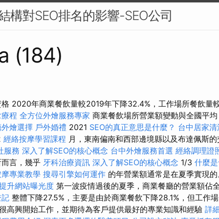
S結構對SEO排名的影響-SEO公司
a (184)
格 2020年商業餐飲量較2019年下降32.4%，工作場所餐飲量較
拿療程
全方位外燴服務專家
商業餐飲場所營業額變動與全國平均（
廳外燴選擇
戶外婚禮
2021
SEO的真正意思是什麼？
台中居家清
2
經絡按摩學習課程
月，東南偏南和西部邊境縣以及布達佩斯的
社服務
深入了解SEO的核心概念
台中外燴服務首選
經絡調理證
所而言，幾乎
牙科治療資訊
深入了解SEO的核心概念
1/3
什麼是
按摩專業教學
搜尋引擎如何運作
的年營業額通常是在夏季實現
，提升網站曝光度
第一波疫情過後的夏季，商業餐廳的營業額佔全年
登記
整體下降27.5%，主要是由於商業餐飲下降28.1%，但工作
們當然很高興開始工作，並期待為客戶提供最好的專業知識和經驗
詳細