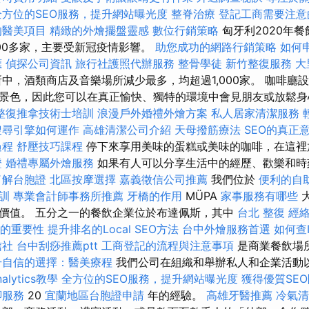
全方位的SEO服務，提升網站曝光度
整脊治療
登記工商需要注意
的醫美項目
精緻的外燴擺盤靈感
數位行銷策略
匈牙利2020年
100多家，主要受新冠疫情影響。
助您成功的網路行銷策略
如何
應
偵探公司資訊
旅行社護照代辦服務
整骨學徒
新竹整復服務
大
中，酒類商店及音樂場所減少最多，均超過1,000家。 咖啡廳
景色，因此您可以在真正愉快、獨特的環境中會見朋友或放鬆
整復推拿技術士培訓
浪漫戶外婚禮外燴方案
私人居家清潔服務
搜尋引擎如何運作
高雄清潔公司介紹
天母撥筋療法
SEO的真正
過程
舒壓技巧課程
停下來享用美味的蛋糕或美味的咖啡，在這裡
證
婚禮專屬外燴服務
如果有人可以分享生活中的經歷、歡樂和時
了解台胞證
北區按摩選擇
嘉義徵信公司推薦
我們位於
便利的自
培訓
專業會計師事務所推薦
牙橋的作用
MÜPA
家事服務有哪些
價值。 五分之一的餐飲企業位於布達佩斯，其中
台北 整復
經
書的重要性
提升排名的Local SEO方法
台中外燴服務首選
如何查
信社
台中刮痧推薦ptt
工商登記的流程與注意事項
是商業餐飲場
升自信的選擇：醫美療程
我們公司在組織和舉辦私人和企業活動
nalytics教學
全方位的SEO服務，提升網站曝光度
獲得優質SE
腳服務
20
宜蘭地區台胞證申請
年的經驗。
高雄牙醫推薦
冷氣清