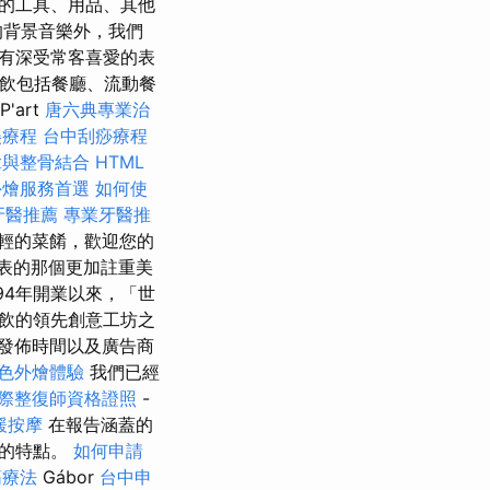
需的工具、用品、其他
的背景音樂外，我們
有深受常客喜愛的表
餐飲包括餐廳、流動餐
art
唐六典專業治
美療程
台中刮痧療程
拿與整骨結合
HTML
外燴服務首選
如何使
牙醫推薦
專業牙醫推
輕的菜餚，歡迎您的
代表的那個更加註重美
94年開業以來，「世
飲的領先創意工坊之
發佈時間以及廣告商
色外燴體驗
我們已經
際整復師資格證照
-
緩按摩
在報告涵蓋的
絡的特點。
如何申請
筋療法
Gábor
台中申