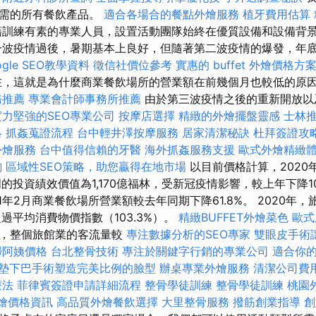
所需的所有餐飲產品。
適合各場合的餐點外燴服務
植牙費用估算
訓練有素的專業人員，設置活動團隊始終在優質設備和設備背
一波疫情過後，暑期基本上良好，但隨著第二波疫情的爆發，年
gle SEO教學資料
徵信社價位參考
實惠的 buffet 外燴價格方
存在，這就是為什麼商業餐飲場所的營業額在前幾個月也較低的原
務推薦
專業會計師事務所推薦
由於第三波疫情之後的重新開放以
實力堅強的SEO專業公司
按摩店選擇
精緻的外燴擺盤靈感
士林
略
抓姦蒐證流程
台中輕井澤按摩服務
居家清潔秘訣
杜拜簽證攻
外燴服務
台中值得信賴的牙醫
海外抓姦服務支援
歐式外燴精緻
詢
區域性SEO策略，助您贏得在地市場
以目前價格計算，2020
的投資績效價值為1,170億福林，受新冠疫情影響，較上年下降1
1年2月商業餐飲場所營業額較去年同期下降61.8%。 2020年
超過平均消費物價指數（103.3%）。
精緻BUFFET外燴菜色
歐式
時，整個旅館業的客流量較
專注數據分析的SEO專家
雙眼皮手術
掃阿姨價格
台北整骨技術
專注於關鍵字行銷的專業公司
適合你
墊下巴手術塑造完美比例的臉型
辦桌專業外燴服務
清潔公司費
療法
菲律賓簽證申請詳細流程
整骨學徒訓練
整骨學徒訓練
桃園
 外燴價格資訊
高品質外燴餐飲選擇
大里整骨服務
撥筋創業指導
創