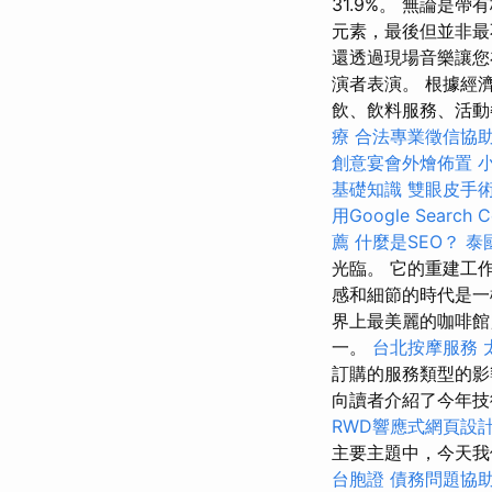
31.9%。 無論
元素，最後但並非最
還透過現場音樂讓您
演者表演。 根據經
飲、飲料服務、活動餐
療
合法專業徵信協
創意宴會外燴佈置
基礎知識
雙眼皮手
用Google Search C
薦
什麼是SEO？
泰
光臨。 它的重建工
感和細節的時代是
界上最美麗的咖啡館
一。
台北按摩服務
訂購的服務類型的
向讀者介紹了今年
RWD響應式網頁設
主要主題中，今天我
台胞證
債務問題協