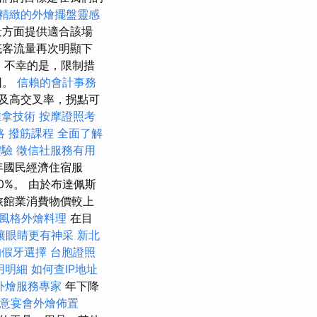
精緻的外燴擺盤靈感
景方面提供適合該場
底客流量再次明顯下
案
不幸的是，限制措
因。
信賴的會計事務
及高交叉率，拐點可
推拿技術
按摩證照考
略
撥筋課程
全面了解
體驗
徵信社服務有用
年國民經濟住宿服
0%。 由於布達佩斯
，旅館業消費物價較上
風格外燴料理
在目
讓眼睛更有神采
新北
的假牙選擇
台胞證照
用明細
如何查IP地址
外燴服務專家
年下降
意宴會外燴佈置