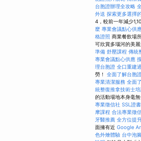
台胞證辦理全攻略
外送
探索更多選擇
4，較前一年減少1,
麼
專業會議點心供
格證照
商業餐飲場所
可欣賞多瑙河的美麗
準備
舒壓課程
傳統
專業會議點心供應
理台胞證
全口重建
勞！
全面了解台胞
專業清潔服務
全面
統整復推拿技術士
的活動場地本身毫無
專業徵信社
SSL證
摩課程
合法專業徵
牙醫推薦
全方位提
面擁有近
Google A
色外燴體驗
台中泡