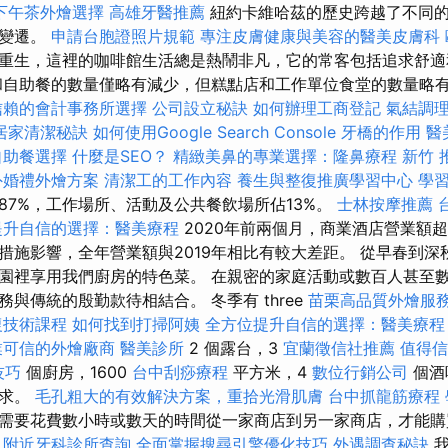
下午茶外燴選擇
高雄牙醫推薦
紐約卡維哈茲的歷史跨越了不同
史變遷。
申請台胞證照片規範
專注皮膚健康與美容的醫美皮膚科
重生，這裡的咖啡館生活總是熱鬧非凡，它的常客包括追求舒適
和自助餐的數量僅略有減少，但糕點店和工作單位食堂的數量略有增
信賴的會計事務所選擇
公司設立秘訣
如何辦理工商登記
氣結調
居家清潔秘訣
如何使用Google Search Console
牙橋的作用
醫
自助餐選擇
什麼是SEO？
精緻美鼻的專業選擇：隆鼻療程
新竹 
外婚禮外燴方案
清潔工的工作內容
養生與整復推廣學習中心
學
87%，工作場所、活動及公共餐飲場所佔13%。
士林按摩推薦
提升自信的選擇：醫美療程
2020年前兩個月，商業酒店營業額
措施影響，全年營業額與2019年相比有較大差距。 從早春到深
園裡享用我們廚房的特色菜。 在親密的家庭活動或數百人甚至
與傳統的殷勤款待相結合。 冬季有 three
苗栗高品質外燴服
復技術課程
如何找到打掃阿姨
全方位提升自信的選擇：醫美療程
業可信的外燴廠商
醫美診所
2 個露台，3
宜蘭徵信社推薦
值得信
技巧
個廚房，1600
台中刮痧療程
平方米，4
數位行銷公司
個酒
需求。
毛孔粗大的有效解決方案，重拾光滑肌膚
台中抓龍筋療程
需要花費數小時或數天的時間從一家商店到另一家商店，才能購
。
附近牙科診所查詢
全面掌握搜尋引擎優化技巧
外遇調查秘訣
我