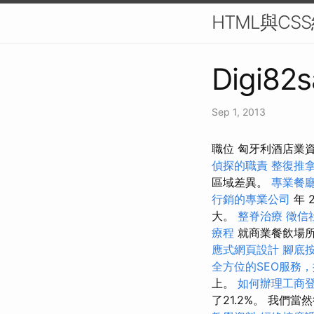
HTML與CS
Digi82s
Sep 1, 2013
職位 匈牙利酒店業資
偵探的職責
整復推
區域差異。
專業餐
行銷的專業公司
年 
大。
整脊治療
徵信
療程
就商業餐飲場
應式網頁設計
腳底
全方位的SEO服務
上。
如何辦理工商
了21.2%。 我