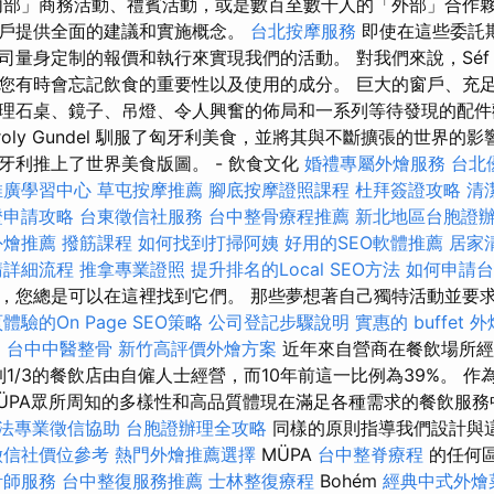
部」商務活動、禮賓活動，或是數百至數千人的「外部」合作
戶提供全面的建議和實施概念。
台北按摩服務
即使在這些委託
量身定制的報價和執行來實現我們的活動。 對我們來說，Séf As
您有時會忘記飲食的重要性以及使用的成分。 巨大的窗戶、充
理石桌、鏡子、吊燈、令人興奮的佈局和一系列等待發現的配件
ároly Gundel 馴服了匈牙利美食，並將其與不斷擴張的世界的
牙利推上了世界美食版圖。 - 飲食文化
婚禮專屬外燴服務
台北
推廣學習中心
草屯按摩推薦
腳底按摩證照課程
杜拜簽證攻略
清
證申請攻略
台東徵信社服務
台中整骨療程推薦
新北地區台胞證
外燴推薦
撥筋課程
如何找到打掃阿姨
好用的SEO軟體推薦
居家
請詳細流程
推拿專業證照
提升排名的Local SEO方法
如何申請台
，您總是可以在這裡找到它們。 那些夢想著自己獨特活動並要
體驗的On Page SEO策略
公司登記步驟說明
實惠的 buffet
案
台中中醫整骨
新竹高評價外燴方案
近年來自營商在餐飲場所經
到1/3的餐飲店由自僱人士經營，而10年前這一比例為39%。 作
ÜPA眾所周知的多樣性和高品質體現在滿足各種需求的餐飲服
法專業徵信協助
台胞證辦理全攻略
同樣的原則指導我們設計與
徵信社價位參考
熱門外燴推薦選擇
MÜPA
台中整脊療程
的任何
計師服務
台中整復服務推薦
士林整復療程
Bohém
經典中式外燴