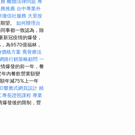
服務
離婚法律問題
專
服務推薦
台中專業外
東徵信社服務
大里按
和期望。
如何辦理台
同事都一致認為，除
隨著新冠疫情的爆發，
%，為9570億福林，
外燴價格方案
喬骨療法
網路行銷策略顧問
一
疫情爆發的前一年，餐
從年內餐飲營業額變
額年減75%上一年
WD響應式網頁設計
精
二專長證照課程
專業
情爆發後的限制，營