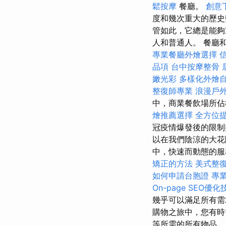
鬆按摩
餐廳。
創意
度和幾次重大的歷
管如此，它總是能夠
人和普通人。 餐廳
專業餐廳外燴選擇
品項
台中按摩整骨
嫩光彩
多樣化外燴
整復師專業
浪漫戶
中，商業餐飲場所佔
燴推薦選擇
全方位
冠疫情爆發後的限制
以在我們陰涼的大花
中，快速而動態的服務
矯正的方法
美式整
如何申請台胞證
專
On-page SEO優化
幾乎可以滿足所有
購物之旅中，您有時
等所需的所有物品