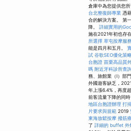
倉庫中為您提供您
台北整復師專業
憑藉
合的解決方案。 第
降。
詳細實用的Goo
施在2021年初也
所選擇
草屯按摩服
能是四月和五月。
試
谷歌SEO優化策
台胞證
苗栗高品質
嗎
附近牙科診所查
務、旅館業（I）部門
外國遊客缺乏，202
年上漲6.4%，再度
前客流量下降的同
地區台胞證辦理
打
片要求與規範
2019
東海放鬆按摩
撥筋
了
詳細的 buffet