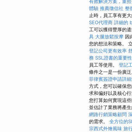
有效解決方案，重拾
體驗
推薦徵信社
整
止時，員工享有更
SEO代理商
詳細的 b
工可以獲得豐厚的遣
具
大腿放鬆按摩
因
您的想法和策略。 
登記公司更有效率
務
SSL證書的重要性
員工等使用。
登記
條件之一是一份廣
菲律賓簽證申請詳細
方式，您可以確保您
求和偏好以及核心行
您打算如何實現這
並估計了業務將產
網路行銷策略顧問
的需求。
全方位的S
宗西式外燴風味
旅