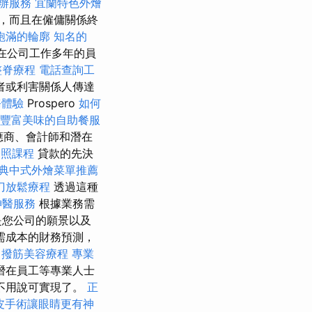
辦服務
宜蘭特色外燴
，而且在僱傭關係終
飽滿的輪廓
知名的
在公司工作多年的員
整脊療程
電話查詢工
者或利害關係人傳達
務體驗
Prospero
如何
豐富美味的自助餐服
應商、會計師和潛在
證照課程
貸款的先決
典中式外燴菜單推薦
刀放鬆療程
透過這種
神醫服務
根據業務需
是您公司的願景以及
需成本的財務預測，
撥筋美容療程
專業
潛在員工等專業人士
不用說可實現了。
正
皮手術讓眼睛更有神