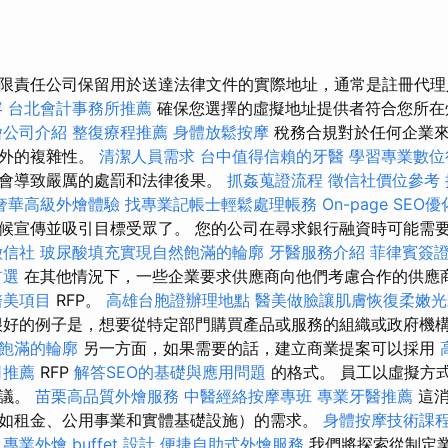
限責任公司保留用於送達法律文件的實際地址，通常是註冊代
容
台北會計事務所推薦
確保您選擇的虛擬地址提供者符合您所在
燴公司介紹
整復療程推薦
身體放鬆按摩
稅務合規對於任何企業
額外的複雜性。
清潔人員需求
台中值得信賴的牙醫
學習專業數位
會導致嚴厲的處罰和法律後果。
抓姦蒐證流程
徵信社價位參考
奢華高級外燴體驗
找專業記帳士輕鬆處理帳務
On-page SEO
候宣傳並吸引目標受眾了。 您的公司在尋求銀行融資時可能需
徵信社
玻尿酸填充實現自然飽滿的輪廓
牙醫服務介紹
菲律賓簽
首選
在其他情況下，一些企業要求供應商向他們考慮合作的供應
醫美項目
RFP。
高雄台胞證辦理地點
醫美做臉讓肌膚恢復柔嫩光
好的例子是，想要從特定部門購買產品或服務的組織或政府機
飽滿的輪廓
另一方面，如果需要的話，建立商業提案可以採用
司推薦
RFP
解答SEO的基礎與應用問題
的格式。 員工以虛擬方
會議。
苗栗高品質外燴服務
中醫經絡按摩專班
專業牙醫推薦
這消
如租金、公用事業和實體基礎設施）的需求。
身體按摩技術課
專業外燴 buffet 設計
便捷自助式外燴服務
我們將探索從制定