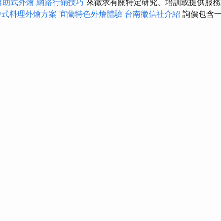
自助式外燴
網路行銷技巧
來徵求有關特定研究、培訓或提供服
中式料理外燴方案
宜蘭特色外燴體驗
台南徵信社介紹
詢價包含一