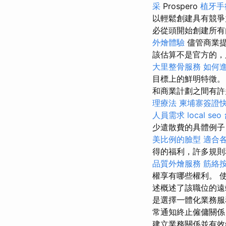
采
Prospero
植牙手
以輕鬆創建具有競爭
必從頭開始創建所
外燴體驗
儘管商業
該估算不是官方的，
大里整骨服務
如何
目標上的鮮明特徵
和商業計劃之間有許
理療法
柬埔寨簽證
人員需求
local seo
少遣散費的具體例子
美比例的臉型
適合
得的福利，許多規則
品質外燴服務
筋絡
權享有哪些權利。 
述概述了該職位的遠
是選擇一體化業務服
常通知終止僱傭關係，
建立業務關係並有效