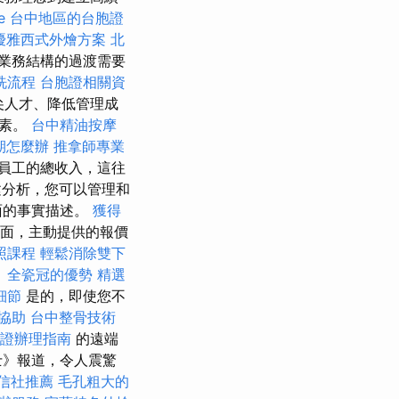
e
台中地區的台胞證
優雅西式外燴方案
北
業務結構的過渡需要
洗流程
台胞證相關資
尖人才、降低管理成
因素。
台中精油按摩
期怎麼辦
推拿師專業
員工的總收入，這往
分析，您可以管理和
面的事實描述。
獲得
面，主動提供的報價
照課程
輕鬆消除雙下
。
全瓷冠的優勢
精選
細節
是的，即使您不
協助
台中整骨技術
證辦理指南
的遠端
士》報道，令人震驚
信社推薦
毛孔粗大的