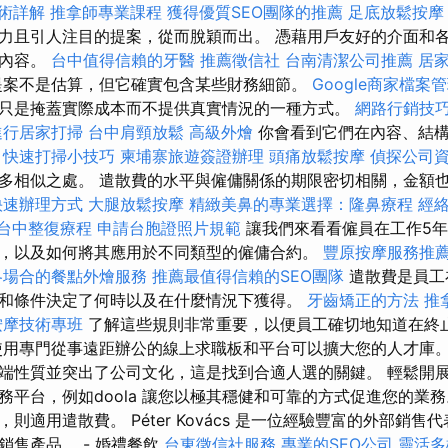
術詳解
推拿師專業課程
獲得優質SEO團隊的推薦
足底放鬆按
力且引人注目的提案，從而脫穎而出。 憑藉用戶友好的介面和
有內容。
台中值得信賴的牙醫
推薦徵信社
台南清潔公司推薦
居
提案不是估算，但它確實包含某些財務細節。
Google商家檔案
只是掩蓋實際成本而不提供真實情況的一種方式。
網路行銷技
進行居家打掃
台中肩頸放鬆
高級外燴
你會看到它們在內容、結構
。
快速打掃小技巧
柬埔寨旅遊簽證辦理
頭痛放鬆按摩
偵探公司
多相似之處。 遣散費的水平與僱傭關係的期限密切相關，金額
快速辦理方式
大腿放鬆按摩
精緻美鼻的專業選擇：隆鼻療程
經
台中整復療程
申請台胞證照片規範
讓我們來看看僱員在工作5年
，以及如何將其應用於不同類型的僱傭合約。
豐原按摩服務推
各場合的餐點外燴服務
推薦最值得信賴的SEO團隊
遣散費是員工
和條件決定了何時以及在什麼情況下獲得。
牙齒矯正的方法
推
按摩技術專班
了解這些規則非常重要，以便員工確切地知道在終
使用專門從事遠距辦公的線上求職板和平台可以擴大您的人才庫。
端性質並突出了公司文化，這是找到合適人選的關鍵。 輕鬆開
務平台，例如doola 讓您以極其穩健和可靠的方式促進您的業務
則適用遣散費。 Péter Kovács 是一位經驗豐富的外部銷
銷售產品。 - 婚禮餐飲
台東徵信社服務
專業的SEO公司
靈活多