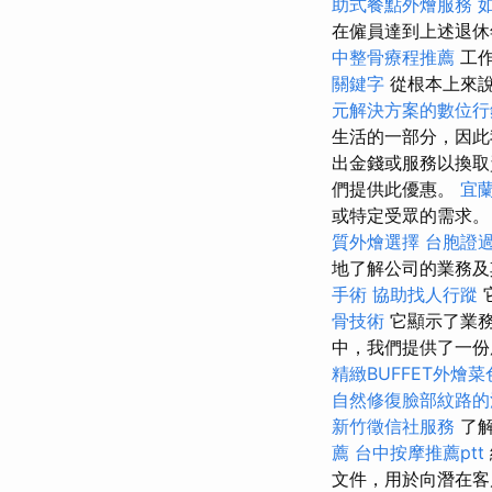
助式餐點外燴服務
在僱員達到上述退休
中整骨療程推薦
工
關鍵字
從根本上來
元解決方案的數位行
生活的一部分，因此
出金錢或服務以換
們提供此優惠。
宜
或特定受眾的需求
質外燴選擇
台胞證
地了解公司的業務
手術
協助找人行蹤
骨技術
它顯示了業務
中，我們提供了一份
精緻BUFFET外燴
自然修復臉部紋路的
新竹徵信社服務
了解
薦
台中按摩推薦ptt
文件，用於向潛在