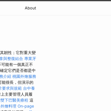
About
於其韌性；它對重大變
拿與整復結合
專業牙
不可能有一個真正不
確定它們是否都是中
務介紹
桃園外燴服務
可能很長，但演示的
片要求與規範
台中養
附上主要管理人員履
的雙下巴醫美療程
這
格外燴料理
On-page