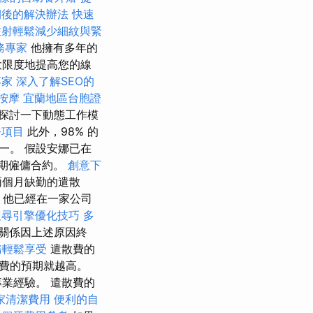
期後的解決辦法
快速
注射輕鬆減少細紋與緊
務專家
他擁有多年的
大限度地提高您的線
專家
深入了解SEO的
 按摩
宜蘭地區台胞證
探討一下動態工作模
務項目
此外，98% 的
一。 假設安娜已在
期僱傭合約。
創意下
兩個月缺勤的遣散
r，他已經在一家公司
搜尋引擎優化技巧
多
關係因上述原因終
務輕鬆享受
遣散費的
費的預期就越高。
業經驗。 遣散費的
家清潔費用
便利的自