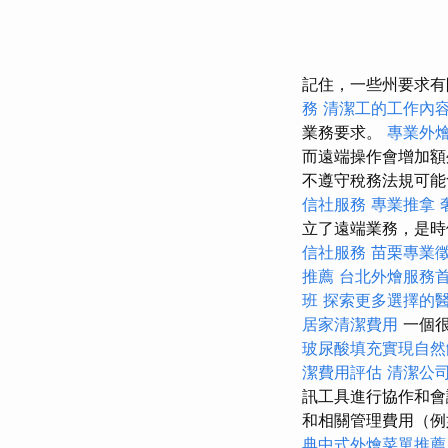
記住，一些州要求有
務
清潔工的工作內
業務要求。
專業外
而遠端操作會增加
不遵守稅務法規可能
信社服務
專業推拿
立了遠端業務，是時
信社服務
苗栗專業
推薦
台北外燴服務
班
探索更多選擇的
居家清潔費用
一個很
玻尿酸填充實現自然
潔費用評估
清潔公
訊工具進行協作和
和相關管理費用（例
典中式外燴菜單推薦