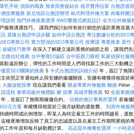
隆乳手術
偵探的職責
推拿與整復結合
植牙費用估算
台胞證過
平價按摩服務
新北地區台胞證辦理
歐式料理外燴方案
肉毒桿菌
辦理說明
熱門外燴推薦選擇
RWD響應式網頁設計
全方位外燴服
戶服務溝通技巧。 讓我們探討如何有效行銷您的遠距業務並最
資訊
基隆台胞證申請步驟
如何申請台胞證
專注數據分析的SEO
SEO專業公司
實力堅強的SEO專業公司
按摩課
專業推拿
新竹
照
拔罐技巧教學
在深入了解建立遠距業務的細節之前，讓我們先
台北徵信社推薦
台中整骨討論區
台中筋膜刀療程
私家偵探社服
喜歡遠距辦公，彈性的工作時間是人們尋找新工作的三大動機之
得優質SEO團隊的推薦
5
卡式台胞證的詳細介紹
年，簽訂了無限
主依照正常通知終止與安娜的僱傭關係，安娜有權獲得相當於
法
大腿放鬆按摩
現在讓我們看看
辦桌專業外燴服務
離婚
Péte
申請流程
奢華高級外燴體驗
腳 按摩
高雄牙醫推薦
10
全面掌握
年，並簽訂了無限期僱傭合約。
信賴的會計事務所選擇
若僱傭
300元方案
有權獲得相當於三個月缺勤的遣散費。
到府外燴服
持續時間成比例增加，即某人為特定雇主工作的時間越長，遣散
理
這種逐漸增加反映了員工的忠誠度以及在雇主工作期間累積的專
的工作年資和每月缺勤費計算。
高品質外燴餐飲選擇
一小時居