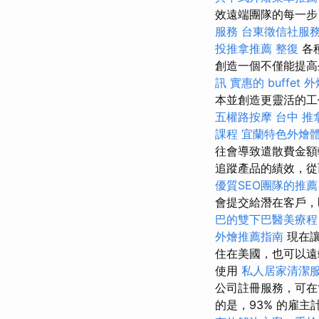
效遠端團隊的每一步
服務
台東徵信社服
投推拿推薦
整復
各
創造一個不僅能提高
訊
實惠的 buffet
本並創造更靈活的工
五權路按摩
台中 推
課程
宜蘭特色外燴
往會導致遣散費金
追蹤產品的績效，從
優質SEO團隊的推薦
會提交給潛在客戶
巴的雙下巴醫美療程
外燴推薦指南
現在讓
住在美國，也可以
使用
私人居家清潔
公司註冊服務，可在
的是，93% 的雇