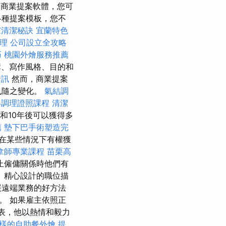
摩
商業提案軟體，您可
各種提案模板，您不
家清潔秘訣
宜蘭特色
管理
公司設立全攻略
巧
桃園外燴服務推薦
、寫作風格、目的和
資訊
然而，商業提案
也隨之變化。
氣結調
絡調理證照課程
清潔
和10年後可以獲得多
薦
墊下巴手術塑造完
在某些情況下有權獲
拿師專業課程
苗栗高
止僱傭關係時他們有
 精心設計的職位描
展遠端業務的好方法
。 如果雇主依照正
售代表，他以熱情和毅力
樣的自助餐外燴
提