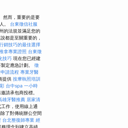
然而，重要的是要
理人。
台東徵信社服
州的法規並滿足您的
來說都是至關重要的，
行銷技巧的最佳選擇
推拿專業證照
台東徵
優化技巧
現在您已經建
要製定應急計劃。
徵
證申請流程
專業牙醫
商提供
按摩執照培訓
彩
台中spa
一小時
構邀請承包商投標。
高雄牙醫推薦
居家清
式工作，使用線上通
除了對傳統辦公空間
程
台北整復師專業
經
業務理念到建立高績