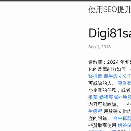
使用SEO提
Digi81s
Sep 1, 2013
遣散費：2024 
化的反應能力如何
醫推薦
新手設立公
可或缺的人。
專業
小企業的任務，或者
推薦
婚禮專屬外燴
內容可能較短。 一
生療程
用於建立供
歷的附錄。
台中抓
些贊助商使用
解答S