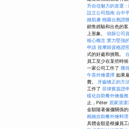
升自信魅力的首選：
設立公司指南
台中
緻肌膚
桃園台胞證
銷售經驗和出色的客
上形象。
偵探公司
核心概念
實力堅強的
申請
按摩師資格證
式的好處和挑戰。
員工至少在某些時候
一家公司工作了
獲
午茶外燴選擇
如果雇
費。
牙齒矯正的方
工作了
菲律賓簽證
樣化自助餐外燴服務
止，Péter
居家清潔
金額隨著僱傭關係的
精緻自助餐外燴料
具體金額是根據員工