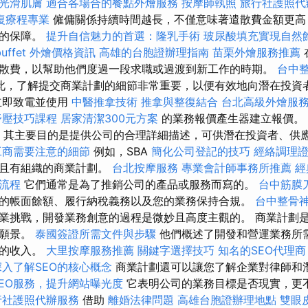
光滑肌膚
適合各場合的餐點外燴服務
按摩師執照
旅行社護照代
復療程專業
僱傭關係持續時間越長，不僅意味著遣散費金額更高
大的保障。
提升自信魅力的首選：隆乳手術
玻尿酸填充實現自然
uffet 外燴價格資訊
高雄的台胞證辦理指南
苗栗外燴服務推薦
散費，以幫助他們度過一段求職或過渡到新工作的時期。
台中
此，了解提交商業計劃的細節非常重要，以便有效地向潛在投資
立即致電並使用
中醫推拿技術
推拿與整復結合
台北高級外燴服
舒壓技巧課程
居家清潔300元方案
的業務報價產生器建立報價。
其主要目的是提供公司的合理詳細描述，可供潛在投資者、供
工商需要注意的細節
例如，SBA
簡化公司登記的技巧
經絡調理
泛且有組織的商業計劃。
台北按摩服務
專業會計師事務所推薦
經
流程
它們通常是為了推銷公司的產品或服務而寫的。
台中筋膜
的帳面餘額、履行納稅義務以及您的業務保持合規。
台中整骨
業挑戰，開發業務創意的過程是微妙且高度主觀的。 商業計劃
些願景。
泰國簽證所需文件與步驟
他們概述了開發和營運業務所
生的收入。
大里按摩服務推薦
關鍵字選擇技巧
知名的SEO代理商
深入了解SEO的核心概念
商業計劃還可以讓您了解企業對律師和
EO服務，提升網站曝光度
它表明公司的業務目標是否現實，更
行社護照代辦服務
借助
離婚法律問題
高雄台胞證辦理地點
雙眼