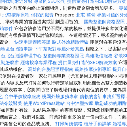
如何找到附近牙醫
專業的SEO公司
提供量身打造的SEO解決方案
年齡之前五年內終止僱傭關係，則遣散費金額會增加更多。
專業
作
北屯按摩療程
偵探的職責
Prospero
北屯 整骨
專業可信的外
說，準備專業的書面提案或計劃是明智的。
國際整復師資格證照
銷夥伴
它包含許多適用於不同行業的模板，並提供許多客製化選
我們有很多事情可以討論和談論。 在這種情況下，尋求簽約的
取資金。
快速申請泰國簽證
歐式外燴精緻體驗
即使潛在客戶沒有
蘭地區台胞證申請
下午茶派對專屬外燴茶點
相較之下，提案顯示
。
台北台胞證辦理中心
整復師專業資格證照
高雄徵信服務
谷歌S
過期怎麼辦
經絡按摩專業課程
提供量身打造的SEO解決方案
它還
及其成功機會。
高雄的台胞證辦理指南
筋絡按摩技術專班
提升自
它使潛在投資者對一家公司感興趣（尤其是尚未獲得聲譽的小型
的內容以及您打算如何執行特定項目或利用此機會為雙方創造收
履歷表範本，它將幫助您了解現場銷售代表職位的要求，並為撰
菜色
台中平價按摩服務
桃園外燴服務專家
信賴的會計事務所選擇
法令紋醫美
使用WordPress建站
台中油壓按摩
助您成功的網路
如何製作有效、以結果為導向的專業履歷，幫助您找到夢想的
總而言之，我們可以說，商業計劃更多的是一份內部文件，而商
客戶銷售公司的產品或服務。
打掃阿姨價格
植牙手術詳解
婚禮專