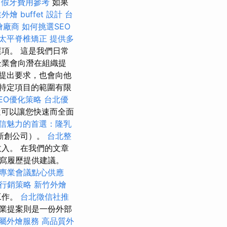
假牙費用參考
如果
外燴 buffet 設計
台
燴廠商
如何挑選SEO
太平脊椎矯正
提供多
項。 這是我們日常
企業會向潛在組織提
提出要求，也會向他
特定項目的範圍有限
EO優化策略
台北優
可以讓您快速而全面
信魅力的首選：隆乳
新創公司）。
台北整
入。 在我們的文章
寫履歷提供建議。
專業會議點心供應
行銷策略
新竹外燴
工作。
台北徵信社推
業提案則是一份外部
屬外燴服務
高品質外