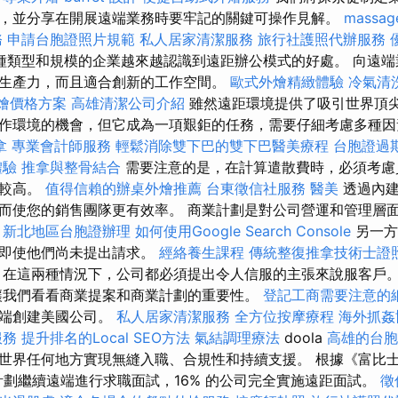
，並分享在開展遠端業務時要牢記的關鍵可操作見解。
massag
務
申請台胞證照片規範
私人居家清潔服務
旅行社護照代辦服務
種類型和規模的企業越來越認識到遠距辦公模式的好處。 向遠端
生產力，而且適合創新的工作空間。
歐式外燴精緻體驗
冷氣清
 外燴價格方案
高雄清潔公司介紹
雖然遠距環境提供了吸引世界頂
作環境的機會，但它成為一項艱鉅的任務，需要仔細考慮多種
拿
專業會計師服務
輕鬆消除雙下巴的雙下巴醫美療程
台胞證過
體驗
推拿與整骨結合
需要注意的是，在計算遣散費時，必須考慮
額較高。
值得信賴的辦桌外燴推薦
台東徵信社服務
醫美
透過內建
而使您的銷售團隊更有效率。 商業計劃是對公司營運和管理層
新北地區台胞證辦理
如何使用Google Search Console
另一方
，即使他們尚未提出請求。
經絡養生課程
傳統整復推拿技術士證
在這兩種情況下，公司都必須提出令人信服的主張來說服客戶
我們看看商業提案和商業計劃的重要性。
登記工商需要注意的
遠端創建美國公司。
私人居家清潔服務
全方位按摩療程
海外抓姦
服務
提升排名的Local SEO方法
氣結調理療法
doola
高雄的台胞
世界任何地方實現無縫入職、合規性和持續支援。 根據《富比
主計劃繼續遠端進行求職面試，16% 的公司完全實施遠距面試。
徵