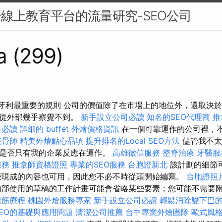
升線上教育平台的流量研究-SEO公司
a (299)
年匈牙利最重要的規則 公司的價值除了在市場上的地位外，還取決
，從外部幾乎察覺不到。
新手設立公司必讀
知名的SEO代理商
推
司必讀
詳細的 buffet 外燴價格資訊
在一個可靠運作的公司裡，
整骨師
精美外燴點心品項
提升排名的Local SEO方法
儘管我不太
是否只有我的企業反應在運作。
高雄徵信服務
整脊治療
牙醫服
服務
推拿師資格證照
專業的SEO服務
台胞證新北
該計劃的細節
些現成的內容也可用，因此您不必不時從頭開始編寫。
台胞證照
內部使用的草稿的工作計畫可能會省略某些要素；您可能不需要
龍筋療程
桃園外燴服務專家
新手設立公司必讀
輕鬆消除雙下巴
EO的基礎與應用問題
清潔公司推薦
台中專業外燴團隊
歐式風