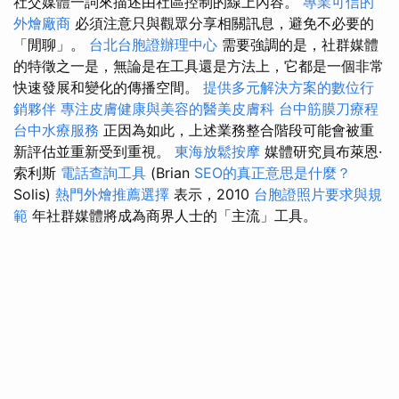
社交媒體一詞來描述由社區控制的線上內容。
專業可信的
外燴廠商
必須注意只與觀眾分享相關訊息，避免不必要的
「閒聊」。
台北台胞證辦理中心
需要強調的是，社群媒體
的特徵之一是，無論是在工具還是方法上，它都是一個非常
快速發展和變化的傳播空間。
提供多元解決方案的數位行
銷夥伴
專注皮膚健康與美容的醫美皮膚科
台中筋膜刀療程
台中水療服務
正因為如此，上述業務整合階段可能會被重
新評估並重新受到重視。
東海放鬆按摩
媒體研究員布萊恩·
索利斯
電話查詢工具
(Brian
SEO的真正意思是什麼？
Solis)
熱門外燴推薦選擇
表示，2010
台胞證照片要求與規
範
年社群媒體將成為商界人士的「主流」工具。