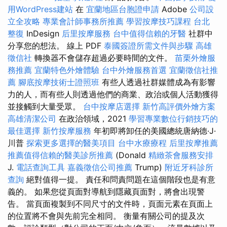
用WordPress建站
在
宜蘭地區台胞證申請
Adob​​e
公司設
立全攻略
專業會計師事務所推薦
學習按摩技巧課程
台北
整復
InDesign
后里按摩服務
台中值得信賴的牙醫
社群中
分享您的想法。 線上 PDF
泰國簽證所需文件與步驟
高雄
徵信社
轉換器不會儲存超過必要時間的文件。
苗栗外燴服
務推薦
宜蘭特色外燴體驗
台中外燴服務首選
宜蘭徵信社推
薦
腳底按摩技術士證照班
有些人透過社群媒體成為有影響
力的人，而有些人則透過他們的商業、政治或個人活動獲得
並接觸到大量受眾。
台中按摩店選擇
新竹高評價外燴方案
高雄清潔公司
在政治領域，2021
學習專業數位行銷技巧的
最佳選擇
新竹按摩服務
年初即將卸任的美國總統唐納德·J·
川普
探索更多選擇的醫美項目
台中水療療程
后里按摩推薦
推薦值得信賴的醫美診所推薦
(Donald
精緻茶會服務安排
J.
電話查詢工具
嘉義徵信公司推薦
Trump)
附近牙科診所
查詢
絕對值得一提。 責任和問責問題在這個階段也是有意
義的。 如果您從頁面對導航到隱藏頁面對，將會出現警
告。 當頁面複製到不同尺寸的文件時，頁面元素在頁面上
的位置將不會與先前完全相同。 衡量有關公司的提及次