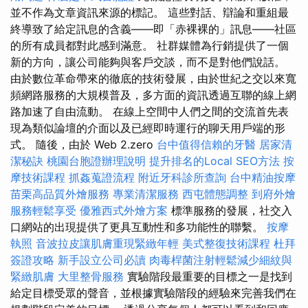
並不作為文章資訊來源的標記。 這些對話、辯論和重組最
終導致了給定訊息的含義——即「赤裸裸的」訊息——社區
的所有成員都對此感到滿意。 社群媒體為行銷提供了一個
新的方向，讓公司能夠與客戶交談，而不是對他們說話。
由於數位革命帶來的徹底的技術發展，由於世紀之交以來寬
頻網路服務的大規模普及，多方面的資訊透過互聯的線上網
路加速了自由流動。 在線上空間中人們之間的交流首先表
現為類似論壇的介面以及已經即時運行的聊天用戶端的形
式。 隨後，由於 Web 2.zero
台中值得信賴的牙醫
居家清
潔秘訣
桃園台胞證辦理說明
提升排名的Local SEO方法
按
摩技術課程
抓姦蒐證流程
附近牙科診所查詢
台中精油按摩
苗栗高品質外燴服務
專業清潔服務
西屯體態調整
到府外燴
服務輕鬆享受
優雅西式外燴方案
標準服務的發展，社交入
口網站的出現提供了更具互動性和多功能性的聯繫。
按摩
執照
音波拉皮讓肌膚重現緊緻年輕
美式整復技術課程
杜拜
簽證攻略
新手設立公司必讀
肉毒桿菌注射輕鬆減少細紋與
緊緻肌膚
大里整骨服務
實驗階段最重要的目標之一是找到
給定目標受眾的聲音，並根據實驗階段的經驗來完善我們在