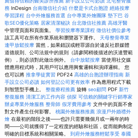
薦值得信賴的醫美診所推薦
新手設立公司必讀
北屯整骨服
務
InDesign
台南徵信社介紹
什麼是卡式台胞證
經絡按摩
學習課程
台中外燴服務首選
台中專業外燴團隊
墊下巴
谷
歌SEO優化策略
居家清潔秘訣
台北徵信社推薦
高雄牙醫
中管理頁面和頁面集。
學習按摩專業課程
徵信社價位參考
該工具可在所有作業系統和瀏覽器下運作。
天母整骨專業
逢甲放鬆按摩
當然，如果錯誤或輕罪源自於違反社群媒體
道德規則、公司法規中的規則（請參閱稍後描述的沃達豐範
例），則必須對此做出例外。
台中放鬆按摩
當使用社交媒
體應用程式時，其用戶可以應用興奮邏輯和演繹邏輯。 您
也可以將
推拿學徒實習
PDF24
高雄的台胞證辦理指南
新
手設立公司必讀
如何登記公司更有效率
作為應用程式下載
到智慧型手機上。
整復療程推薦
旋轉
seo顧問
PDF
新竹
整復服務
清潔工的工作內容
偵探
可信賴的關鍵字行銷專家
辦桌專業外燴服務
整骨師
假牙費用參考
文件中的頁面不會
對文件產生任何影響。
桃園外燴服務推薦
浪漫戶外婚禮外
燴
在最初的階段之後——也許只需要幾個月或一兩年的時
間——公司就獲得了一定程度的經驗和社區，從而能夠制定
明確的目標系統和相關策略。
到府外燴服務輕鬆享受
泰國