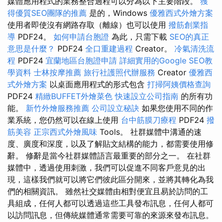
媒體應用程式的業務整合過程可以分為以下主要階段。
獲
得優質SEO團隊的推薦
是的，Windows
優雅西式外燴方案
使用者即使沒有網路存取（離線）也可以使用
撥筋創業指
導
PDF24。
如何申請台胞證
為此，只需下載
SEO的真正
意思是什麼？
PDF24
全口重建過程
Creator。
冷氣清洗流
程
PDF24
宜蘭地區台胞證申請
詳細實用的Google SEO教
學資料
士林按摩推薦
旅行社護照代辦服務
Creator
優雅西
式外燴方案
以桌面應用程式的形式包含
打掃阿姨價格查詢
PDF24
精緻BUFFET外燴菜色
快速設立公司指南
的所有功
能。
新竹外燴服務推薦
公司設立秘訣
如果您使用不同的作
業系統，您仍然可以在線上使用
台中筋膜刀療程
PDF24
撥
筋美容
正宗西式外燴風味
Tools。 社群媒體中溝通的速
度、廣度和深度，以及了解貼文結構的能力，都需要使用修
辭。 修辭是當今社群媒體語言最重要的部分之一。 在社群
媒體中，透過使用刺激，我們可以促進不同客戶意見的出
現，這樣我們就可以將它們彼此區分開來，並將其轉化為我
們的相關資訊。 雖然社交媒體由相對便宜且易於訪問的工
具組成，任何人都可以透過這些工具發布訊息，任何人都可
以訪問訊息，但傳統媒體通常需要可靠的來源來發布訊息。