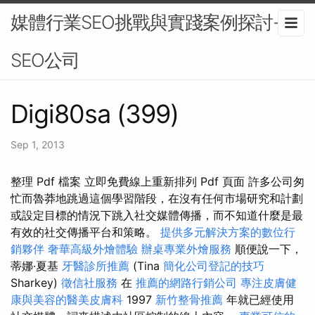
媒體行業SEO挑戰與實踐案例探討-
SEO公司
Digi80sa (399)
Sep 1, 2013
整理 Pdf 檔案 立即免費線上重新排列 Pdf 頁面 許多公司匆
忙而魯莽地跳過這個學習階段，在沒有任何市場研究和計劃
或設定目標的情況下跳入社交媒體傳播，而不知道什麼是最
有效的社交傳播平台和策略。
提供多元解決方案的數位行
銷夥伴
奢華高級外燴體驗
辦桌專業外燴服務
順便說一下，
蒂娜·夏基
牙醫診所推薦
(Tina
簡化公司登記的技巧
Sharkey)
徵信社服務
在
推薦的網路行銷公司
專注皮膚健
康與美容的醫美皮膚科
1997
新竹整骨推薦
年就已經使用