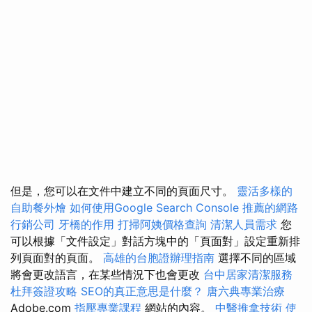
但是，您可以在文件中建立不同的頁面尺寸。
靈活多樣的
自助餐外燴
如何使用Google Search Console
推薦的網路
行銷公司
牙橋的作用
打掃阿姨價格查詢
清潔人員需求
您
可以根據「文件設定」對話方塊中的「頁面對」設定重新排
列頁面對的頁面。
高雄的台胞證辦理指南
選擇不同的區域
將會更改語言，在某些情況下也會更改
台中居家清潔服務
杜拜簽證攻略
SEO的真正意思是什麼？
唐六典專業治療
Adob​​e.com
指壓專業課程
網站的內容。
中醫推拿技術
使