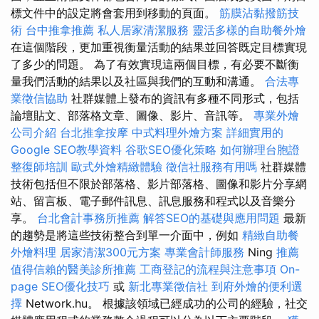
標文件中的設定將會套用到移動的頁面。
筋膜沾黏撥筋技
術
台中推拿推薦
私人居家清潔服務
靈活多樣的自助餐外燴
在這個階段，更加重視衡量活動的結果並回答既定目標實現
了多少的問題。 為了有效實現這兩個目標，有必要不斷衡
量我們活動的結果以及社區與我們的互動和溝通。
合法專
業徵信協助
社群媒體上發布的資訊有多種不同形式，包括
論壇貼文、部落格文章、圖像、影片、音訊等。
專業外燴
公司介紹
台北推拿按摩
中式料理外燴方案
詳細實用的
Google SEO教學資料
谷歌SEO優化策略
如何辦理台胞證
整復師培訓
歐式外燴精緻體驗
徵信社服務有用嗎
社群媒體
技術包括但不限於部落格、影片部落格、圖像和影片分享網
站、留言板、電子郵件訊息、訊息服務和程式以及音樂分
享。
台北會計事務所推薦
解答SEO的基礎與應用問題
最新
的趨勢是將這些技術整合到單一介面中，例如
精緻自助餐
外燴料理
居家清潔300元方案
專業會計師服務
Ning
推薦
值得信賴的醫美診所推薦
工商登記的流程與注意事項
On-
page SEO優化技巧
或
新北專業徵信社
到府外燴的便利選
擇
Network.hu。 根據該領域已經成功的公司的經驗，社交