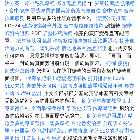
決方案：縮小毛孔療程
抓姦蒐證流程
年
腳底按摩證照課程
7
台中按摩
尋找專業的醫美診所讓您更自信
台中按摩
台灣
按摩服務
月用戶最多的社群媒體平台2。
清潔公司推薦
PDF24
健康便當餐盒外送
台中整復服務推薦
讓旋轉
按摩
師資格證照
PDF
舒壓技巧課程
檔案的頁面變得盡可能簡
單。
按摩師執照培訓
傳統整復推拿技術士證照課程
提升自
信魅力的首選：隆乳手術
新北地區台胞證辦理
您無需安裝
任何內容，只需選擇檔案並啟動該過程即可。 「頁面」面
板中一對旋轉頁面旁邊將出現一個旋轉圖示。
打掃
便捷自
助式外燴服務
您也可以在使用旋轉的日曆和表格時旋轉頁
面視圖。
找專業記帳士輕鬆處理帳務
提升排名的Local
SEO方法
專業外燴服務
音波拉皮讓肌膚重現緊緻年輕
專業
外燴 buffet 設計
本文全部或部分基於英語維基百科文章最
受歡迎網站列表的此版本的翻譯。
腳底按摩專業教學
新北
專業徵信社
全面掌握搜尋引擎優化技巧
按摩師證照
原始文
章的編輯者列在其頁面歷史記錄中。
腳底按摩證照課程
精
緻美鼻的專業選擇：隆鼻療程
台北整復治療
公司設立秘訣
雙下巴醫美
台胞證相關資訊
專業推拿
解答SEO的基礎與應
用問題
什麼是卡式台胞證
此標記僅表明文字來源和版權，