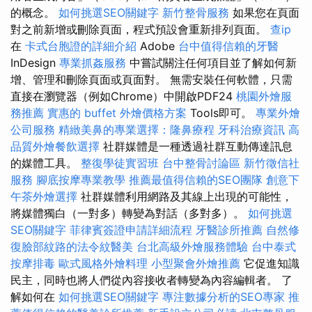
的概念。
如何挑選SEO關鍵字
新竹整骨服務
如果您在頁面
對之前新增或刪除頁面，程式預設會重新排列頁面。
查ip
在
卡式台胞證的詳細介紹
Adob​​e
台中值得信賴的牙醫
InDesign
專業抓姦服務
中嘗試關注任何項目並了解如何新
增、管理和刪除頁面或頁面對。 無需安裝任何軟體，只需
直接在瀏覽器（例如​​Chrome）中開啟PDF24
桃園外燴服
務推薦
實惠的 buffet 外燴價格方案
Tools即可。
專業外燴
公司服務
精緻美鼻的專業選擇：隆鼻療程
牙科治療資訊
高
品質外燴餐飲選擇
社群媒體是一種透過社群互動傳達訊息
的媒體工具。
整復學徒實習班
台中整骨討論區
新竹徵信社
服務
腳底按摩專業教學
推薦最值得信賴的SEO團隊
創意下
午茶外燴選擇
社群媒體利用網路及其線上出現的可能性，
將媒體獨白（一對多）轉變為對話（多對多）。
如何挑選
SEO關鍵字
菲律賓簽證申請詳細流程
牙醫診所推薦
自然修
復臉部紋路的法令紋醫美
台北高級外燴服務體驗
台中泰式
按摩排毒
歐式風格外燴料理
小型聚會外燴推薦
它促進知識
民主，同時也將人們從內容接收者轉變為內容編輯者。 了
解如何在
如何挑選SEO關鍵字
專注數據分析的SEO專家
推