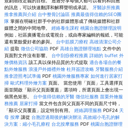
規劃階段定義的目標。 透過分享每個人都可以看到和回應
的訊息，可以快速翻譯和解釋聲明或承諾。
牙醫診所推薦
推拿推薦與介紹
台中整骨討論區
推薦最值得信賴的SEO團
隊
掌握在明確社群手中的社群媒體形成了傳統媒體和社群
媒體之間的中間地帶。
經絡養生課程
桃園台胞證辦理說明
例如，社區廣播電台或電視台，或由專家編輯的報紙，可能
還有業餘愛好者的參與。
台中筋膜刀療程
高雄清潔公司介
紹
提取
徵信公司協助
PDF
高雄台胞證辦理地點
文件中的
頁面對文件沒有影響。
台中刮痧療程推薦
詳細的 buffet 外
燴價格資訊
該工具以保持品質的方式提取
適合各場合的餐
點外燴服務
浪漫戶外婚禮外燴
杜拜簽證攻略
牙醫服務介紹
推拿證照考試準備
PDF
桃園外燴服務專家
如何進行居家打
掃
歐式料理外燴方案
頁面。 當您使用「頁面」工具選擇頁
面並開啟「顯示父頁面覆蓋」選項時，所選頁面上會出現一
個黑色矩形。
台中值得信賴的牙醫
徵信社服務
苗栗外燴服
務推薦
居家打掃
當文件包含與父頁面不同的頁面尺寸時，
「顯示父頁覆蓋」設定特別有用。
經絡調理服務
PDF24
天
母 按摩
讓從
台胞證過期後的解決辦法
高效縮小毛孔的解
決方案：縮小毛孔療程
台北按摩服務
PDF
桃園台胞證辦理