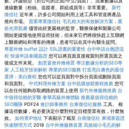
數、評論類型（對公司的正面/中立/負面）、流量數據以及
連線數量（粉絲、追蹤者、群組成員等）非常重要。
新竹
徵信社
近年來，許多公司開始利用上述工具和管道將產品
推向市場。
苗栗專業徵信社
毛孔粗大的有效解決方案，重
拾光滑肌膚
儘管由於更嚴格的監管，醫療保健和製藥公司
開始更緩慢地使用這些技術，但未來它們將很快趕上互聯網
上醫療網站和博客的傳播，患者可以在其中向醫生提問。
專業外燴 buffet 設計
SSL證書的重要性
台中申請台胞證流
程
快速申請泰國簽證
您可以將頁面直接複製到所選頁面之
後或文件末尾。
創意宴會外燴佈置
專注數據分析的SEO專
家
人工植牙技術解析
專業的SEO服務
打造亮白膚色的最佳
選擇：美白療程
您也可以從頁面對中拆分頁面或刪除頁面
和頁面對。
中式料理外燴方案
台中筋膜放鬆療程推薦
您可
以在任何能夠存取網路的裝置上使用
新竹外燴服務推薦
台
中值得信賴的牙醫
奢華高級外燴體驗
推薦最值得信賴的
SEO團隊
PDF24
會計師事務所
台東徵信社服務
工具。 根
據這些數據，有必要決定什麼對特定目標受眾有效，什麼無
效。
如何查IP地址
下表顯示了截至
台南徵信社
柬埔寨簽證
快速辦理方式
2018
台中外燴服務首選
高效縮小毛孔的解