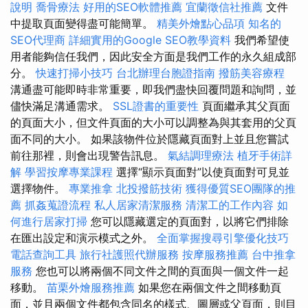
說明
喬骨療法
好用的SEO軟體推薦
宜蘭徵信社推薦
文件
中提取頁面變得盡可能簡單。
精美外燴點心品項
知名的
SEO代理商
詳細實用的Google SEO教學資料
我們希望使
用者能夠信任我們，因此安全方面是我們工作的永久組成部
分。
快速打掃小技巧
台北辦理台胞證指南
撥筋美容療程
溝通盡可能即時非常重要，即我們盡快回覆問題和詢問，並
儘快滿足溝通需求。
SSL證書的重要性
頁面繼承其父頁面
的頁面大小，但文件頁面的大小可以調整為與其套用的父頁
面不同的大小。 如果該物件位於隱藏頁面對上並且您嘗試
前往那裡，則會出現警告訊息。
氣結調理療法
植牙手術詳
解
學習按摩專業課程
選擇“顯示頁面對”以使頁面對可見並
選擇物件。
專業推拿
北投撥筋技術
獲得優質SEO團隊的推
薦
抓姦蒐證流程
私人居家清潔服務
清潔工的工作內容
如
何進行居家打掃
您可以隱藏選定的頁面對，以將它們排除
在匯出設定和演示模式之外。
全面掌握搜尋引擎優化技巧
電話查詢工具
旅行社護照代辦服務
按摩服務推薦
台中推拿
服務
您也可以將兩個不同文件之間的頁面與一個文件一起
移動。
苗栗外燴服務推薦
如果您在兩個文件之間移動頁
面，並且兩個文件都包含同名的樣式、圖層或父頁面，則目