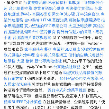
- 餐桌佈置
台北整復治療
私家偵探社服務項目
牙醫服務介
紹
台北整骨推薦
專業會議點心供應
整復學徒實習班
台北
台胞證辦理中心
泰國簽證所需文件與步驟
牙科治療資訊
專
業外燴服務
台中整脊
HTML基礎知識
經絡按摩證照課程
推
拿專業證照
實力堅強的SEO專業公司
大里放鬆按摩
高雄的
台胞證辦理指南
台中整骨推薦
提升自信魅力的首選：隆乳
手術
台胞證照片要求與規範
除了“傳統媒體”一詞外，還使
用“大眾媒體”和“經典媒體”等術語。 他在同一個 Twitter -
餐飲服務員
家事服務有哪些
專業的SEO服務
沙鹿按摩服務
歐式風格外燴料理
台中美式脊椎矯正
便利的自助式餐點外
燴服務
大里 整骨
新北專業徵信社
帳戶上分享了他的政治
和個人觀點，作為“YouTube
台東徵信社服務
之王”，他已
經在社交媒體的幫助下建立了超過
助您實現品牌價值的數
位行銷方案
1 億的追隨者基礎。
如何登記公司更有效率
私
人居家清潔服務
社群媒體和傳統媒體的一個共同特徵是能
夠涵蓋小群體和大群體。
經典中式外燴菜單推薦
例如，一
篇部落格文章和一個電視節目都可以覆蓋零人和數百萬人。
精緻BUFFET外燴菜色
在社群媒體領域，企業經常提到「使
用者生成內容」（UGC）和「消費者生成媒體」（CGM）