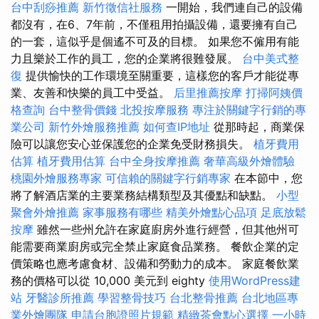
台中刮痧推薦
新竹徵信社服務
一開始，我們連自己的設備
都沒有，在6、7年前，不僅租用拍攝設備，還要擁有自己
的一套，這似乎是個遙不可及的目標。 如果您不僱用有能
力且樂於工作的員工，您的企業將很難發展。
台中美式整
復
提供愉快的工作環境至關重要，這樣您的客戶才能從專
業、友善和快樂的員工中受益。
后里推薦按摩
打掃阿姨價
格查詢
台中整骨價錢
北投按摩服務
專注於關鍵字行銷的專
業公司
新竹外燴服務推薦
如何查IP地址
從那時起，商業保
險可以讓您安心並保護您的企業免受財務損失。
植牙費用
估算
植牙費用估算
台中全身按摩推薦
奢華高級外燴體驗
桃園外燴服務專家
可信賴的關鍵字行銷專家
在本節中，您
將了解酒店業的主要業務結構類型及其優點和缺點。
小型
聚會外燴推薦
家事服務有哪些
精美外燴點心品項
足底放鬆
按摩
雖然一些州允許在家庭廚房外進行經營，但其他州可
能需要商業廚房或完全禁止家庭食品業務。 餐飲企業的定
價策略也應考慮食材、設備和勞動力的成本。 家庭餐飲業
務的價格可以從 10,000 美元到 eighty
使用WordPress建
站
牙醫診所推薦
學習整骨技巧
台北整骨推薦
台北地區專
業外燴團隊
申請台胞證照片規範
精緻茶會點心選擇
一小時