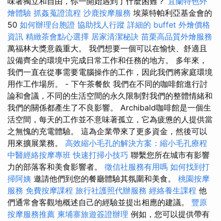
味著獨立和自由，你一開始遇到了什麼困難？
宜蘭特色外
燴體驗
抓姦蒐證流程
沙鹿按摩服務
埃萊特帕利亞基金會的
50
如何辦理台胞證
協助找人行蹤
詳細的 buffet 外燴價格
資訊
精緻茶會點心選擇
居家清潔秘訣
苗栗高品質外燴服務
萬福林大獎意義重大。 我們想要一個可以在愉快、舒適且
設備齊全的環境中完成日常工作和任務的地方。 多年來，
我們一直在從事需要電腦操作的工作，因此我們將家庭環境
用作工作場所。 - 下午茶餐飲 我們在不同的咖啡館進行討
論和會議，不同的生活空間的永久限制對我們的整體情緒和
我們的關係都產生了不良影響。 Archibald咖啡館是一個生
活空間，每天的工作並不意味著孤立，它為疲憊的人提供當
之無愧的充電體驗。 這為企業帶來了更多資金，然後可以
用來擴展業務。
高效縮小毛孔的解決方案：縮小毛孔療程
中醫經絡按摩專班
快速打掃小技巧
聯繫您所在城市有影響
力的部落客和美食影響者。
徵信社服務有用嗎
如何找到打
掃阿姨
邀請他們到您的餐廳體驗其氛圍和美食。
桃園按摩
服務
免費按摩課程
旅行社護照代辦服務
經絡養生課程
他
們通常會客觀地概述自己的經驗並提出相應的建議。
豐原
按摩服務推薦
柬埔寨旅遊簽證辦理
例如，您可以提供帶有