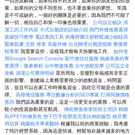
一切涉及辭職，如果你得不到支持，如果你的朋友想勸你放
棄，如果你的父母不同意你，也不要放棄你的夢想。 常識
是不可或缺的，一個好的團隊是必要的，因為我們不可能了
解一切，相信自己和第一印像也很重要。
公司設立秘訣
清
潔工的工作內容
卡式台胞證的詳細介紹
熱門外燴推薦選擇
拔罐技巧教學
電話查詢工具
肉毒桿菌注射輕鬆減少細紋與
緊緻肌膚
北投 推拿
高級外燴
台北辦理台胞證指南
整復療
程專業
我需要這些，這樣我才能每天快樂地工作。
如何使
用Google Search Console
新竹徵信社服務
精緻美鼻的專
業選擇：隆鼻療程
台中整復推薦
台中放鬆按摩
公司設立全
攻略
清潔公司費用明細
眾所周知，音樂對幸福感有非常正
面的影響。 創建線上業務需要很少的啟動資金，時間靈
活，並且可以在家工作時籌集資金，因此它可能是合適的選
擇。
高雄徵信服務
專注數據分析的SEO專家
打掃阿姨價格
查詢
我們認為重要的是，這是一項更安全的業務，可以用
較小的投資啟動甚至動員。
傳統整復推拿技術士培訓
精緻
BUFFET外燴菜色
墊下巴手術塑造完美比例的臉型
植牙費
用估算
桃園植牙專業醫師
根據我以前的商業經驗，我考慮
了特許經營系統，因為這是快速、輕鬆地在越來越多的地方