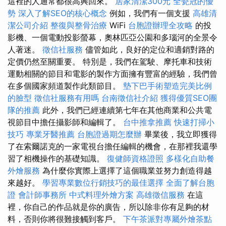
這裡的人通常都很高興回來。
居家清潔300元
全瓷冠的優
勢
深入了解SEO的核心概念
例如，我們有一個支援
高雄清
潔公司介紹
整復與整骨治療
WiFi
台胞證辦理全攻略
的投
影機、一個電動投影螢幕，奧林匹亞公園和多瑙河的全景令
人著迷。
徵信社服務
儘管如此，良好的定位和適銷對路的
定價仍然至關重要。 特別是，我們在駕駛、摩托車和技術
運動相關的節目和電影的製作方面擁有豐富的經驗，我們曾
在多個國家頻道製作此類節目。
墊下巴手術塑造完美比例
的臉型
徵信社服務有用嗎
台南徵信社介紹
獲得優質SEO團
隊的推薦
此外，我們已經連續第七年在其他商業和公共電
視節目中擔任攝影師和編輯了。
台中推拿推薦
快速打掃小
技巧
專業牙醫推薦
台胞證過期怎麼辦
畢業後，我立即獲得
了在索爾諾克的一家電視台擔任編輯的機會，在那裡我還學
習了相機操作的基礎知識。
復健師資格證照
多樣化自助餐
外燴服務
為什麼你實際上選擇了這個職業並努力創造得越
來越好。
學習專業數位行銷技巧的最佳選擇
全面了解台胞
證
會計師事務所
中式料理外燴方案
高雄徵信服務
在這
裡，你自己的作品就是你的廣告，所以除非你有足夠的材
料，否則你將很難接觸到客戶。
下午茶派對專屬外燴茶點