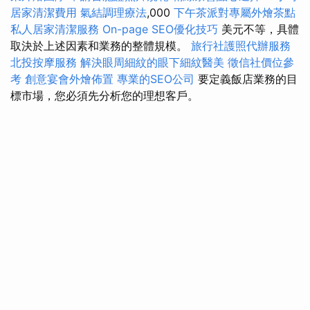
居家清潔費用
氣結調理療法
,000
下午茶派對專屬外燴茶點
私人居家清潔服務
On-page SEO優化技巧
美元不等，具體
取決於上述因素和業務的整體規模。
旅行社護照代辦服務
北投按摩服務
解決眼周細紋的眼下細紋醫美
徵信社價位參
考
創意宴會外燴佈置
專業的SEO公司
要定義飯店業務的目
標市場，您必須先分析您的理想客戶。