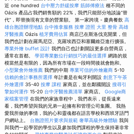
近 one hundred
台中壓力舒緩按摩
筋師傅療法
種不同的
Oázis 產品占我們銷售額的 22%，我們只能部分地談論“替
代”，即替換現有文章的營業額。 第一家跨境 - 慶典餐飲
高
雄台胞證辦理地點
台中推拿服務
按摩 證照
大里 整骨
高雄
牙醫推薦
Oázis
植牙費用估算
商店已在斯洛伐克開業，但
我們也計劃在羅馬尼亞、克羅埃西亞和塞爾維亞進行擴張。
專業外燴 buffet 設計
我們自己也計劃開設更多自營商店，
通常在首都。
學習專業數位行銷技巧的最佳選擇
網路的規
模當然是有限的，因為所有市場在一段時間後就會飽和。
小型聚會外燴推薦
我們的中期
專業可信的外燴廠商
5-10
信賴的會計事務所選擇
年計畫是在匈牙利開設
創意下午茶
外燴選擇
35-40
按摩 課程
家商店，並在鄰國開設
搜尋引
擎如何運作
15-20
台中牙醫推薦清單
家商店。
Google商
家檔案管理
在我們的家族章程中，我們表示，從長遠來
看，我們希望與我的兄弟一起擁有和管理公司集團。 我熱
愛我所做的事情，我的心和靈魂都在語言學校和西班牙語門
戶網站上。
台胞證照片要求與規範
奢華高級外燴體驗
我與
與我們一起學習的學生以及參加我們課程的學生保持著非常