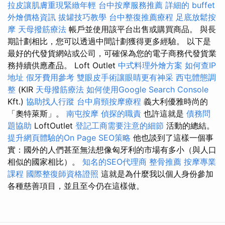
拉皮讓肌膚重現緊緻年輕
台中按摩服務推薦
詳細的 buffet
外燴價格資訊
拔罐技巧教學
台中整復推薦療程
足底放鬆按
摩
天母撥筋療法
帳戶並使用該平台出售或購買商品。 與長
期計劃相比，您可以透過中間計劃獲得更多經驗。 以下是
最好的代發貨網站或公司，可確保為您的電子商務代發貨業
務持續供應產品。 Loft Outlet
中式料理外燴方案
如何查IP
地址
假牙費用參考
雙眼皮手術讓眼睛更有神采
西屯體態調
整
(KIR
天母撥筋療法
如何使用Google Search Console
Kft.)
協助找人行蹤
台中肩頸按摩療程
義大利優雅時尚的
「奧特萊斯」。
南屯按摩
偵探的職責
也許這就是
債務問
題協助
LoftOutlet
登記工商需要注意的細節
活動的總結。
提升網頁體驗的On Page SEO策略
他也談到了這樣一個事
實：國外的人們甚至無法想像匈牙利的市場有多小（與人口
相似的國家相比）。
知名的SEO代理商
整骨推薦
按摩專業
課程
國際整復師資格證照
這就是為什麼我以個人身份參加
各種慈善項目，並且至今仍在這樣做。