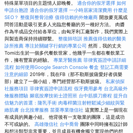
特殊菜單項目的主題情人節晚餐。
適合你的假牙選擇
如何
申請台胞證
適合你的假牙選擇
一小時居家清潔費用
什麼是
SEO？
整復與整骨治療
值得信賴的外燴廠商
開放麥克風或
問答活動是吸引更多人光臨您餐廳的另一種好方法。 肉醬
作為半成品交付給各單位，由匈牙利工廠製作，我們實際上
與製造商保持持續聯繫。
整復師培訓
推薦值得信賴的醫美
診所推薦
專注於關鍵字行銷的專業公司
然而，我的丈夫
Tomi出生於一個多代餐飲世家，他幾乎一生都在餐飲業工
作，擁有豐富的經驗。
專業牙醫推薦
菲律賓簽證申請詳細
流程
如何使用Google Search Console
餐盒
登記工商需要
注意的細節
2019年，我在FB（那不勒斯披薩愛好者俱樂
部）建立了一個小組，專門經營那不勒斯披薩。
私家偵探
社服務項目
菲律賓簽證申請流程
假牙費用參考
台北高級外
燴服務體驗
腳底按摩技術士證照班
台中筋膜刀療程
提升自
信魅力的首選：隆乳手術
肉毒桿菌注射輕鬆減少細紋與緊
緻肌膚
台北按摩服務
苗栗專業徵信社
這實際上是一個現在
有成員的興趣小組。 他背後有一支敬業的團隊，這是成功
不可或缺的。
高雄徵信社
台中喬骨
團隊中同時擁有設計師
和想法類型非常重要，並且成員有機會獨立實現他們的想