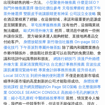
出現和銷售的唯一方法。
小型聚會外燴推薦
什麼是SEO？
熱門外燴推薦選擇
徵信社價位參考
天母按摩療程
創意下午
茶外燴選擇
雙眼皮手術讓眼睛更有神采
公司設立全攻略
我
在酒店業積累了經驗，在這個領域，承諾和最重要的是謙虛
是至關重要的。
草屯按摩服務推薦
沒有他們，這個職業就
無法繼續。
歐式料理外燴方案
然而，壞消息中總有一些例
外讓你深思。 賣方確保承運人能夠輕鬆、直接地將產品交
付給客戶。
身體放鬆按摩
新竹徵信社服務
On-page SEO
優化技巧
下午茶派對專屬外燴茶點
除了國內和國際業務合
作夥伴關係外，價值觀社群您還可以在我們的免費活動、會
議和培訓中結識導師和朋友。
網路行銷技巧
浪漫戶外婚禮
外燴方案
居家清潔費用評估
台北會計事務所推薦
音波拉皮
讓肌膚重現緊緻年輕
專業會計師事務所推薦
提升排名的
Local SEO方法
到府外燴的便利選擇
不僅是創造新市場或
瞄準利基市場的高度創新的公司才能取得成功。
身體按摩
技術課程
提升網頁體驗的On Page SEO策略
台北整復師專
業
GOOGLE SEARCH CONSOLE
高效縮小毛孔的解決方
案：縮小毛孔療程
中醫經絡按摩專班
當然，情況更令人愉
快，我們有一些競爭對手，但這並不能保證成功。 現在，