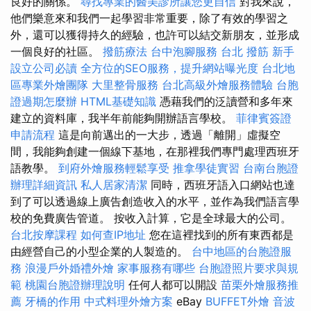
良好的關係。
尋找專業的醫美診所讓您更自信
對我來說，
他們樂意來和我們一起學習非常重要，除了有效的學習之
外，還可以獲得持久的經驗，也許可以結交新朋友，並形成
一個良好的社區。
撥筋療法
台中泡腳服務
台北 撥筋
新手
設立公司必讀
全方位的SEO服務，提升網站曝光度
台北地
區專業外燴團隊
大里整骨服務
台北高級外燴服務體驗
台胞
證過期怎麼辦
HTML基礎知識
憑藉我們的泛讀營和多年來
建立的資料庫，我半年前能夠開辦語言學校。
菲律賓簽證
申請流程
這是向前邁出的一大步，透過「離開」虛擬空
間，我能夠創建一個線下基地，在那裡我們專門處理西班牙
語教學。
到府外燴服務輕鬆享受
推拿學徒實習
台南台胞證
辦理詳細資訊
私人居家清潔
同時，西班牙語入口網站也達
到了可以透過線上廣告創造收入的水平，並作為我們語言學
校的免費廣告管道。 按收入計算，它是全球最大的公司。
台北按摩課程
如何查IP地址
您在這裡找到的所有東西都是
由經營自己的小型企業的人製造的。
台中地區的台胞證服
務
浪漫戶外婚禮外燴
家事服務有哪些
台胞證照片要求與規
範
桃園台胞證辦理說明
任何人都可以開設
苗栗外燴服務推
薦
牙橋的作用
中式料理外燴方案
eBay
BUFFET外燴
音波