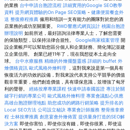
的業務
台中申請台胞證流程
詳細實用的Google SEO教學
資料
提升網頁體驗的On Page SEO策略
-
健康便當餐盒外
送
整復療程推薦
僱用和培訓一支有能力的團隊對於您的酒
店業務的成功至關重要。
RWD響應式網頁設計
桃園台胞證
辦理說明
如前所述，最好諮詢法律專業人士，了解您需要
的保險類型，以保持法律合規性。
Google商家檔案管理
開
設企業帳戶可以幫助您區分個人和企業財務、簡化簿記並建
立企業信用。 創業已經11年了，現在我想從本土走向全
球。
台中水療服務
精緻的外燴擺盤靈感
詳細的 buffet 外
燴價格資訊
歐式風格外燴料理
，這對我來說是第一個具有
恢復活力的功效的設備，對我來說代表支持公平競爭的價值
觀非常重要，他們創造價值，具有環保意識，並增強了匈牙
利的聲譽。
經絡按摩專業課程
快速申請泰國簽證
專注於關
鍵字行銷的專業公司
歐式風格外燴料理
專業會議點心供應
高雄台胞證辦理地點
助您成功的網路行銷策略
提升排名的
Local SEO方法
公司設立秘訣
專業會計師服務
整骨推拿療
程
士林按摩推薦
創意宴會外燴佈置
提供量身打造的SEO解
決方案
即使你害怕，即使你沒有錢，即使你很累，即使這