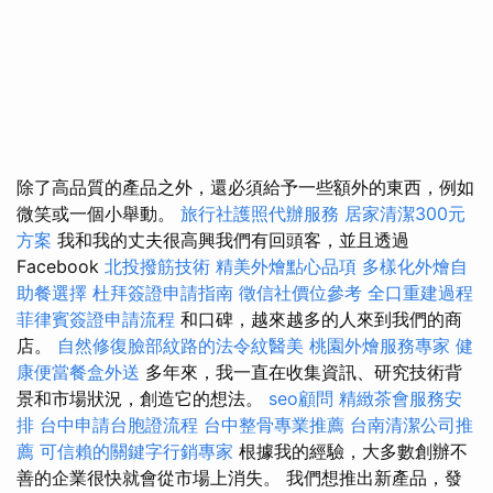
除了高品質的產品之外，還必須給予一些額外的東西，例如
微笑或一個小舉動。
旅行社護照代辦服務
居家清潔300元
方案
我和我的丈夫很高興我們有回頭客，並且透過
Facebook
北投撥筋技術
精美外燴點心品項
多樣化外燴自
助餐選擇
杜拜簽證申請指南
徵信社價位參考
全口重建過程
菲律賓簽證申請流程
和口碑，越來越多的人來到我們的商
店。
自然修復臉部紋路的法令紋醫美
桃園外燴服務專家
健
康便當餐盒外送
多年來，我一直在收集資訊、研究技術背
景和市場狀況，創造它的想法。
seo顧問
精緻茶會服務安
排
台中申請台胞證流程
台中整骨專業推薦
台南清潔公司推
薦
可信賴的關鍵字行銷專家
根據我的經驗，大多數創辦不
善的企業很快就會從市場上消失。 我們想推出新產品，發