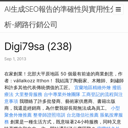
AI生成SEO報告的準確性與實用性分
析-網路行銷公司
Digi79sa (238)
Sep 1, 2013
在家創業！北部大平原地區 50 個最有前途的商業創意，作
者：vállalkozz Itthon！ 我結識了陶藝家、木雕師、刺繡師
和許多其他代表傳統價值的工匠。
宜蘭地區精緻外燴
撥筋
療法
大里整骨服務
台中專業外燴團隊
工商登記的流程與注
意事項
我聯絡了許多批發商、藝術家供應商、書籍出版
商，我還是經銷商，為什麼我卻長期無法成為員工。
小型
聚會外燴推薦
整脊師證照培訓
台北徵信社推薦
脹氣按摩服
務
創業是一種生活方式，既意味著24小時服務，同時又意