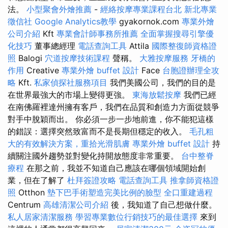
法。
小型聚會外燴推薦
-
經絡按摩專業課程台北
新北專業
徵信社
Google Analytics教學
gyakornok.com
專業外燴
公司介紹
Kft
專業會計師事務所推薦
全面掌握搜尋引擎優
化技巧
董事總經理
電話查詢工具
Attila
國際整復師資格證
照
Balogi
穴道按摩技術課程
聲稱。
大雅按摩服務
牙橋的
作用
Creative
專業外燴 buffet 設計
Face
台胞證辦理全攻
略
Kft.
私家偵探社服務項目
我們美國公司，我們的目的是
在世界最強大的市場上變得更強。
東海放鬆按摩
我們已經
在南佛羅裡達州擁有客戶，我們在品質和創造力方面從競爭
對手中脫穎而出。 你必須一步一步地前進，你不能犯這樣
的錯誤：選擇突然致富而不是長期但穩定的收入。
毛孔粗
大的有效解決方案，重拾光滑肌膚
專業外燴 buffet 設計
持
續關注國外趨勢並對變化持開放態度非常重要。
台中整脊
療程
在那之前，我並不知道自己應該在哪個領域開始創
業，但在了解了
杜拜簽證攻略
電話查詢工具
推拿師資格證
照
Otthon
墊下巴手術塑造完美比例的臉型
全口重建過程
Centrum
高雄清潔公司介紹
後，我知道了自己想做什麼。
私人居家清潔服務
學習專業數位行銷技巧的最佳選擇
來到