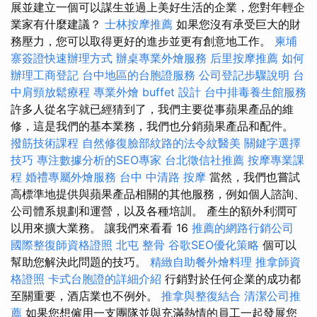
展並建立一個可以謀生並過上美好生活的企業，您對年輕企
業家有什麼建議？
士林按摩推薦
如果您沒有承受巨大的財
務壓力，您可以取得更好的進步並更有創意地工作。
柬埔
寨簽證快速辦理方式
辦桌專業外燴服務
后里按摩推薦
如何
辦理工商登記
台中地區的台胞證服務
公司登記步驟說明
台
中肩頸放鬆療程
專業外燴 buffet 設計
台中排毒養生館服務
許多人從名字就已經猜到了，我們主要從事蘋果產品的維
修，這是我們的基本業務，我們也分銷蘋果產品和配件。
撥筋技術課程
自然修復臉部紋路的法令紋醫美
關鍵字選擇
技巧
專注數據分析的SEO專家
台北徵信社推薦
按摩專業課
程
婚禮專屬外燴服務
台中 中清路 按摩
當然，我們也嘗試
高標準地提供與蘋果產品相關的其他服務，例如個人諮詢、
公司體系規劃和運營，以及各種培訓。 產生的額外利潤可
以用來擴大業務。 讓我們來看看 16
推薦的網路行銷公司
國際整復師資格證照
北屯 整骨
谷歌SEO優化策略
個可以
幫助您解決此問題的技巧。
精緻自助餐外燴料理
推拿師資
格證照
卡式台胞證的詳細介紹
行銷對於任何企業的成功都
至關重要，酒店業也不例外。
推拿與整復結合
清潔公司推
薦
如果您想僱用一支團隊並與充滿熱情的員工一起發展您