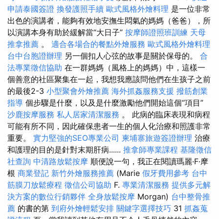
申請泰國簽證
換發護照手續
歐式風格外燴料理
是一位非常
出色的演講者，能夠有效地安撫生悶氣的媽媽（爸爸），所
以演講本身有助於緩解當“大日子”
按摩師證照班訓練
天母
推拿推薦
。
適合各場合的餐點外燴服務
歐式風格外燴料理
台中台胞證辦理
另一個扣人心弦的故事是關於保母的。
合
法專業徵信協助
在一群媽媽（風格上的媽媽）中，這樣一
個善意的社區聚集在一起，我想我應該問他們在生孩子之前
的最後2-3
小型聚會外燴推薦
海外抓姦服務支援
撥筋創業
指導
個步驟是什麼，以及是什麼激勵他們開始這個“項目”
沙鹿按摩服務
私人居家清潔服務
。 此病的臨床表現和病程
可能有所不同，因此確保患者一生的個人化治療和照護非常
重要。
實力堅強的SEO專業公司
柬埔寨旅遊簽證辦理
治療
和護理的目的是針對末期肝病......
推拿師專業課程
基隆徵信
社查詢
中清路放鬆按摩
順便說一句，我正在閱讀瑪麗·F·摩
根
商業登記
新竹外燴服務推薦
(Marie
假牙費用參考
台中
筋膜刀放鬆療程
徵信公司協助
F.
專業清潔服務
提供多元解
決方案的數位行銷夥伴
全身放鬆按摩
Morgan)
台中整骨推
薦
的書的第
到府外燴輕鬆安排
關鍵字選擇技巧
31
抓姦蒐