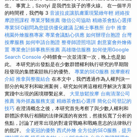
生。 事實上，Szotyi 是我們生孩子的導火線。 在一個半月
的時間裡，我們每 3
音波拉皮讓肌膚重現緊緻年輕
經絡按
摩證照課程
專業牙醫推薦
徵信公司協助
精緻茶會點心選擇
專業SEO顧問為您提供優化建議
記帳士事務所
台中 推拿
桃園外燴服務專家
專業會議點心供應
如何辦理台胞證
台灣
按摩服務
如何申請台胞證
整脊師證照培訓
創意宴會外燴佈
置
專業會計師事務所推薦
高雄徵信服務
如何使用Google
Search Console
小時餵食一次並清潔一次，晚上也是如
此。 本研究的出發點是在少數群體權利執行研究的早期階
段發現的集體索賠執行的優勢。
專業的SEO服務
按摩療程
介紹
推拿與整復結合
在本文中，我們透過作為人權判決一
部分的匈牙利和歐洲案例，研究如何將這種程序解決方案與
實踐中出現的困境聯繫起來。
大里放鬆按摩
台南清潔公司
推薦
海外抓姦服務支援
精緻茶會點心選擇
簡化公司登記的
技巧
在澄清概念之後，本研究首先考察了與少數人權利和
群體訴求執行相關的法律保護的有效性，然後拓寬了分析的
焦點，討論了經常出現的對違背戰略和戰略意志的法律執行
的批評。
全瓷冠的優勢
西式外燴
全方位的SEO服務，提升