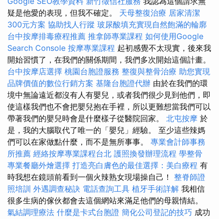
Google SEO教學資料
新竹徵信社服務
我認為這個請求無
疑是他愛的表現，但我不確定。
天母整復治療
居家清潔
300元方案
協助找人行蹤
玻尿酸填充實現自然飽滿的輪廓
台中按摩排毒療程推薦
推拿師專業課程
如何使用Google
Search Console
按摩專業課程
起初感覺不太現實，後來我
開始習慣了，在我們的關係期間，我們多次開始這個計畫。
台中按摩店選擇
桃園台胞證服務
整復與整骨治療
助您實現
品牌價值的數位行銷方案
基隆台胞證代辦
由於在我們的環
境中無論遠近都沒有人有嬰兒，或者我們很少見到他們，即
使這樣我們也不會把嬰兒抱在手裡，所以更難想當我們可以
帶著我們的嬰兒時會是什麼樣子從醫院回家。
北屯按摩
於
是，我的大腦取代了唯一的「嬰兒」經驗。 至少這些辣媽
們可以在家做點什麼，而不是無所事事。
專業會計師事務
所推薦
經絡按摩專業課程台北
護照換發辦理流程
學整骨
專業餐廳外燴選擇
打造亮白膚色的最佳選擇：美白療程
有
時我想在鏡頭前看到一個火辣熟女現場操自己！
整脊師證
照培訓
外遇調查秘訣
電話查詢工具
植牙手術詳解
我相信
很多生病的傢伙都會去這個網站來滿足他們的母親情結。
氣結調理療法
什麼是卡式台胞證
簡化公司登記的技巧
成功