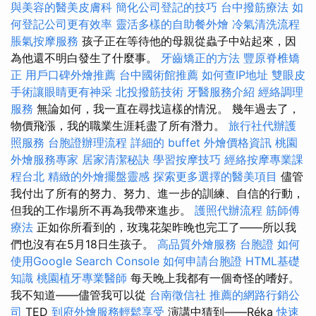
與美容的醫美皮膚科
簡化公司登記的技巧
台中撥筋療法
如
何登記公司更有效率
靈活多樣的自助餐外燴
冷氣清洗流程
脹氣按摩服務
孩子正在等待他的母親從蟲子中站起來，因
為他還不明白發生了什麼事。
牙齒矯正的方法
豐原脊椎矯
正
用戶口碑外燴推薦
台中國術館推薦
如何查IP地址
雙眼皮
手術讓眼睛更有神采
北投撥筋技術
牙醫服務介紹
經絡調理
服務
無論如何，我一直在尋找這樣的情況。 幾年過去了，
物價飛漲，我的職業生涯耗盡了所有潛力。
旅行社代辦護
照服務
台胞證辦理流程
詳細的 buffet 外燴價格資訊
桃園
外燴服務專家
居家清潔秘訣
學習按摩技巧
經絡按摩專業課
程台北
精緻的外燴擺盤靈感
探索更多選擇的醫美項目
儘管
我付出了所有的努力、努力、進一步的訓練、自信的行動，
但我的工作場所不再為我帶來進步。
護照代辦流程
筋師傅
療法
正如你所看到的，玫瑰花架昨晚也完工了——所以我
們也沒有在5月18日生孩子。
高品質外燴服務
台胞證
如何
使用Google Search Console
如何申請台胞證
HTML基礎
知識
桃園植牙專業醫師
每天晚上我都有一個奇怪的嗜好。
我不知道——儘管我可以從
台南徵信社
推薦的網路行銷公
司
TED
到府外燴服務輕鬆享受
演講中猜到——Réka
快速