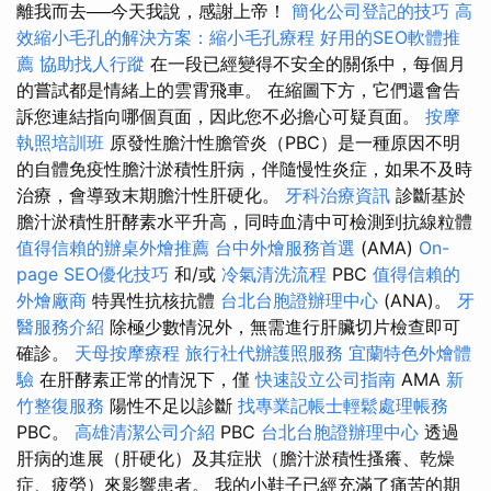
離我而去──今天我說，感謝上帝！
簡化公司登記的技巧
高
效縮小毛孔的解決方案：縮小毛孔療程
好用的SEO軟體推
薦
協助找人行蹤
在一段已經變得不安全的關係中，每個月
的嘗試都是情緒上的雲霄飛車。 在縮圖下方，它們還會告
訴您連結指向哪個頁面，因此您不必擔心可疑頁面。
按摩
執照培訓班
原發性膽汁性膽管炎（PBC）是一種原因不明
的自體免疫性膽汁淤積性肝病，伴隨慢性炎症，如果不及時
治療，會導致末期膽汁性肝硬化。
牙科治療資訊
診斷基於
膽汁淤積性肝酵素水平升高，同時血清中可檢測到抗線粒體
值得信賴的辦桌外燴推薦
台中外燴服務首選
(AMA)
On-
page SEO優化技巧
和/或
冷氣清洗流程
PBC
值得信賴的
外燴廠商
特異性抗核抗體
台北台胞證辦理中心
(ANA)。
牙
醫服務介紹
除極少數情況外，無需進行肝臟切片檢查即可
確診。
天母按摩療程
旅行社代辦護照服務
宜蘭特色外燴體
驗
在肝酵素正常的情況下，僅
快速設立公司指南
AMA
新
竹整復服務
陽性不足以診斷
找專業記帳士輕鬆處理帳務
PBC。
高雄清潔公司介紹
PBC
台北台胞證辦理中心
透過
肝病的進展（肝硬化）及其症狀（膽汁淤積性搔癢、乾燥
症、疲勞）來影響患者。 我的小鞋子已經充滿了痛苦的期