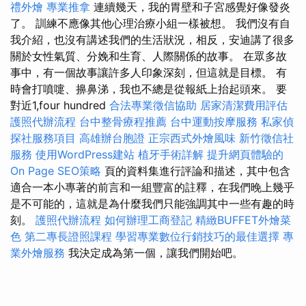
禮外燴
專業推拿
連續幾天，我的胃壁和子宮感覺好像發炎
了。 訓練不應像其他心理治療小組一樣被想。 我們沒有自
我介紹，也沒有講述我們的生活狀況，相反，安迪講了很多
關於女性氣質、分娩和生育、人際關係的故事。 在眾多故
事中，有一個故事讓許多人印象深刻，但這就是目標。 有
時會打噴嚏、擤鼻涕，我也不總是從報紙上抬起頭來。 要
對近1,four hundred
合法專業徵信協助
居家清潔費用評估
護照代辦流程
台中整骨療程推薦
台中運動按摩服務
私家偵
探社服務項目
高雄辦台胞證
正宗西式外燴風味
新竹徵信社
服務
使用WordPress建站
植牙手術詳解
提升網頁體驗的
On Page SEO策略
頁的資料集進行評論和描述，其中包含
適合一本小專著的前言和一組豐富的註釋，在我們晚上幾乎
是不可能的，這就是為什麼我們只能強調其中一些有趣的時
刻。
護照代辦流程
如何辦理工商登記
精緻BUFFET外燴菜
色
第二專長證照課程
學習專業數位行銷技巧的最佳選擇
專
業外燴服務
我決定成為第一個，讓我們開始吧。