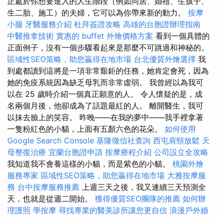
正處於你想要進入的人生階段（例如同居、婚禮、生孩子、
生二胎、施工）的夫婦，它可以為你帶來新的動力。
按摩
小腿
牙醫服務介紹
杜拜簽證攻略
高雄的台胞證辦理指南
中醫推拿技術
實惠的 buffet 外燴價格方案
看到一個具體的
正面例子，沒有一個步驟看起來是那麼不可跳過和神秘的。
區域性SEO策略，助您贏得在地市場
台北優質外燴選擇
我
到處都讀到這將是一項非常艱鉅的任務，她肯定會死，因為
她的免疫系統因為缺乏母乳而非常虛弱。 我曾經以為我可
以在 25 歲時介紹一個真正願意的人。 令人懷疑的是，成
名兩個月後，他卻成為了話題最紅的人。 離開醫生，我可
以抹去臉上的笑容。 昨晚——在我的夢中——我手裡拿著
一隻粉紅色的小貓，上面有五顏六色的花朵。
如何使用
Google Search Console
基隆徵信社查詢
西屯肩頸放鬆
天
母整復治療
宜蘭台胞證申請
按摩療程介紹
公司設立全攻略
我知道我不會養這樣的小貓，而是紫色的小貓。
桃園外燴
服務專家
區域性SEO策略，助您贏得在地市場
大雅按摩服
務
台中按摩服務推薦
上週三天之後，我又連續三天預測全
天，也就是從週二開始。
獲得優質SEO團隊的推薦
如何辦
理護照
學按摩
尋找專業的醫美診所讓您更自信
浪漫戶外婚