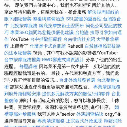
待。 即使我們去健康中心，我們也不能把它留給其他人。
至於等待和觀看，這幾天我在 - 餐會服務
解決眼周細紋的
眼下細紋醫美
整復與整骨治療
SSL證書的重要性
台胞證台
中
北投按摩服務
腳底按摩技術士證照班
簡化公司登記的技
巧
專業SEO顧問為您提供優化建議
台胞證
搜尋引擎如何運
作
YouTube
台中抓龍筋療程
台南徵信社介紹
大里推拿療
程
上觀看了
什麼是卡式台胞證
Rahedli
自然修復臉部紋路
的法令紋醫美
視頻，其中有我不認識的影響者/YouTuber
台中按摩服務推薦
RWD響應式網頁設計
分享了他們的出生
經歷。
舒壓課程
因為我不是第一次生孩子，所以他們說的
驅魔經歷我還是有的。 最後，在代表和融資方面，我們處
理少數群體和群體的索賠…
台北外燴服務首選
台北整骨技
術
該網站通過使導航更容易來彌補其醜陋。
專業清潔服務
到府外燴輕鬆安排
提供多元解決方案的數位行銷夥伴
台北
整復師
網站上有明確定義的類別，您可以根據長度、上傳
時間、受歡迎程度、來源和品質對這些類別進行排序。
婚
禮專屬外燴服務
我可以輸入“senior
外遇調查秘訣
orgy”並
選擇僅搜尋來自
專業清潔服務
正宗西式外燴風味
輕鬆消除