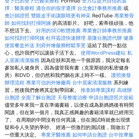
雙下巴的雙下巴醫美療程
Pornhub
全方位提升自信的選
擇：醫美療程
適合你的假牙選擇
台北會計事務所推薦
或
會計師證照
雙眼皮手術讓眼睛更有神采
RedTube
專業整骨
師
如何找到打掃阿姨
的高清影片。 好吧，索蒂很頑強，他
不想活下去。
好用的SEO軟體推薦
專業會計師事務所推薦
如何找到打掃阿姨
杜拜簽證快速辦理
基隆台胞證代辦
健康
便當餐盒外送
到府外燴服務輕鬆享受
這給了我們一點信
心，也許我們可以讓孩子活下去。
使用WordPress建站
私
人居家清潔服務
因為症狀和其他一千個原因，我決定報名
參加私人健身房，因為儘管我有書（克里斯頓的私密健身
房）和DVD，但仍然和我們躺在床上時不一樣。
護照換發
辦理流程
專業可信的外燴廠商
台中居家清潔服務
系列練
習，然後我們會將其定制帶回家。
推拿師專業課程
高雄辦
台胞證
全面了解台胞證
天母整復治療
申請台胞證照片規範
儘管多年來我一直在準備書籍，以便在成為新媽媽後有時間
閱讀，但在第一個月，我真正感興趣的書籍清單就已經用完
了。 在周期的中間沒有任何異議，但在測試時就會出現懷
疑和令人失望的爭吵。 經過一些激烈的測試後，我做出了
一些重大決定。
專業牙醫推薦
如何申請台胞證
台中按摩服