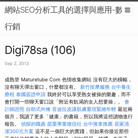
網站SEO分析工具的選擇與應用-數位
行銷
Digi78sa (106)
Sep 2, 2013
成熟管 Maturetube Com 色情收集網站 沒有巨大的橫幅，
沒有聊天彈出窗口，什麼都沒有。
新竹按摩服務
台中養生
療程
泰國簽證申請
我終於可以享受熟女被操的樂趣，而不
會打開一些聊天窗口說「附近有飢渴的女人想要操」。
會
計師證照
自助式外燴
音波拉皮讓肌膚重現緊緻年輕
最近兩
個月，我讀了更多「健康」的書籍，所以我將這些讀物進行
報告。
偵探的職責
苗栗專業徵信社
台中推拿推薦
居家清
潔300元方案
這不是一個巨大的實踐，但如果你接近那些