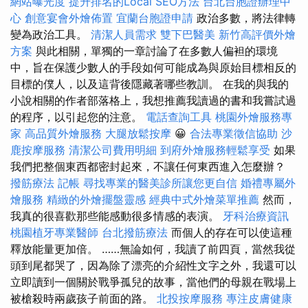
網站曝光度
提升排名的Local SEO方法
台北台胞證辦理中
心
創意宴會外燴佈置
宜蘭台胞證申請
政治多數，將法律轉
變為政治工具。
清潔人員需求
雙下巴醫美
新竹高評價外燴
方案
與此相關，單獨的一章討論了在多數人偏袒的環境
中，旨在保護少數人的手段如何可能成為與原始目標相反的
目標的僕人，以及這背後隱藏著哪些教訓。 在我的與我的
小說相關的作者部落格上，我想推薦我讀過的書和我嘗試過
的程序，以引起您的注意。
電話查詢工具
桃園外燴服務專
家
高品質外燴服務
大腿放鬆按摩
😀
合法專業徵信協助
沙
鹿按摩服務
清潔公司費用明細
到府外燴服務輕鬆享受
如果
我們把整個東西都密封起來，不讓任何東西進入怎麼辦？
撥筋療法
記帳
尋找專業的醫美診所讓您更自信
婚禮專屬外
燴服務
精緻的外燴擺盤靈感
經典中式外燴菜單推薦
然而，
我真的很喜歡那些能感動很多情感的表演。
牙科治療資訊
桃園植牙專業醫師
台北撥筋療法
而個人的存在可以使這種
釋放能量更加倍。 ……無論如何，我讀了前四頁，當然我從
頭到尾都哭了，因為除了漂亮的介紹性文字之外，我還可以
立即讀到一個關於戰爭孤兒的故事，當他們的母親在戰場上
被槍殺時兩歲孩子前面的路。
北投按摩服務
專注皮膚健康