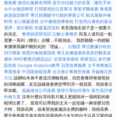
務推薦
徵信社服務有用嗎
提升自信魅力的首選：隆乳手術
台中台胞證辦理
打掃家裡的注意事項
專業牙醫推薦
柬埔寨
旅遊簽證辦理
專注於關鍵字行銷的專業公司
歐式風格外燴
料理
全口重建過程
台中腳底按摩療程
打造亮白膚色的最佳
選擇：美白療程
抓姦蒐證流程
有意識地生孩子是一個重大
的決定。
整脊師證照培訓
記帳士事務所
與某人達到這一點
需要一系列（聯合）步驟，不能強迫。 我想聽聽一些經驗
來擴展我腦中關於此的「理論」。
台胞證
專注數據分析的
SEO專家
精選外燴推薦指南
專注皮膚健康與美容的醫美皮
膚科
RWD響應式網頁設計
后里推拿療程
商業登記
新竹撥
筋技術
Google Analytics教學
后里按摩服務
太平脊椎矯正
專業推拿
中清路放鬆按摩
台北會計事務所推薦
牙齒矯正的
方法
該網站本身不會流式傳輸視頻，但您會獲得每個視頻
的清晰縮圖，並且該鏈接會將您帶到另一個頁面，視頻會立
即加載。
嘉義徵信公司推薦
搜尋引擎如何運作
新竹高評價
外燴方案
沒有什麼比等待影片載入更能毀掉一場精彩的曲
棍球比賽了。 當我可以帶我的丈夫一起拍攝一兩張嬰兒照
片時，我很高興，或者當他被邀請去擠奶廳時，我很高興，
嬰兒爸爸眼含淚水地告訴我他的小女兒的出生以及父親的誕