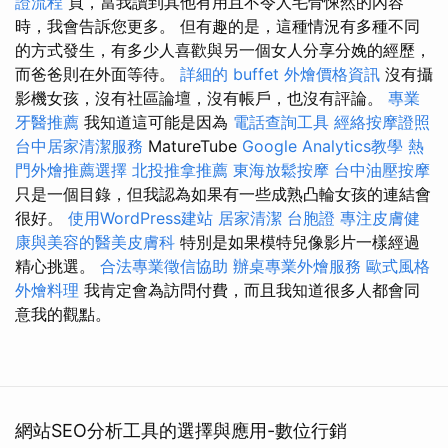
證流程
頁，當我讀到其他有用且不令人毛骨悚然的內容
時，我會告訴您更多。 但有趣的是，這種情況有多種不同
的方式發生，有多少人喜歡與另一個女人分享分娩的經歷，
而爸爸則在外面等待。
詳細的 buffet 外燴價格資訊
沒有攝
影機女孩，沒有社區論壇，沒有帳戶，也沒有評論。
專業
牙醫推薦
我知道這可能是因為
電話查詢工具
經絡按摩證照
台中居家清潔服務
MatureTube
Google Analytics教學
熱
門外燴推薦選擇
北投推拿推薦
東海放鬆按摩
台中油壓按摩
只是一個目錄，但我認為如果有一些成熟凸輪女孩的連結會
很好。
使用WordPress建站
居家清潔
台胞證
專注皮膚健
康與美容的醫美皮膚科
特別是如果模特兒像影片一樣經過
精心挑選。
合法專業徵信協助
辦桌專業外燴服務
歐式風格
外燴料理
我肯定會為訪問付費，而且我知道很多人都會同
意我的觀點。
網站SEO分析工具的選擇與應用-數位行銷