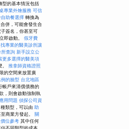
轉型的基本情況包括
桌專業外燴服務
可信
燴自助餐選擇
轉換為
合併，可能會發生合
電子簽名，你甚至可
後立即啟動。
假牙費
尋找專業的醫美診所讓
診所查詢
新手設立公
索更多選擇的醫美項
麼。
推拿師資格證照
限的空間來放置廣
比例的臉型
台北地區
行帳戶來清償債務的
款，則會啟動強制執
與應用問題
偵探公司資
多種類型，可以由
助
甚至商業方發起。
關
社價位參考
其中任何
評估不同類型的成本