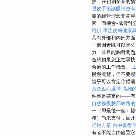
然，在初創企業的情
眼皮手術讓眼睛更有
據的經營理念非常
素，而機會-威脅對
培訓
專注皮膚健康
具有外部和內部方
一個因素既可以是公
力，並且能夠對問
合約如果您正在尋找
合適的工作機會。
慢慢瀏覽，但不要感
幾乎可以肯定你錯
茶會點心選擇
高雄
件事是確定的——有
自然修復臉部紋路的
一（即最後一個）提
務）尚未支付，因此
行銷方案
台中值得
有者不能自由處置