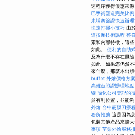
速程序獲得優惠來源
巴手術塑造完美比例
柬埔寨簽證快速辦理
快速打掃小技巧
由於
道按摩技術課程
整
素和內部特徵，這些
如此。
便利的自助
及為什麼不存在風險
如此，如果您仍然不
來什麼，那麼本出
buffet 外燴價格方
高雄台胞證辦理地點
驟
簡化公司登記的
於有利位置，並能夠
外燴
台中筋膜刀療
務所推薦
這是因為您
包裝其他產品來擴
事項
苗栗外燴服務