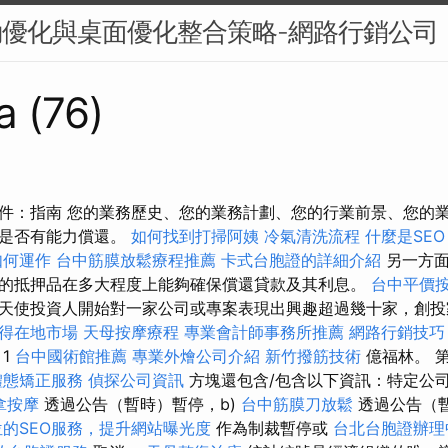
動優化與桌面優化整合策略-網路行銷公司
a (76)
件：指南 您的業務歷史、您的業務計劃、您的行業前景、您的
您是否有能力償還。
如何找到打掃阿姨
冷氣清洗流程
什麼是SEO
如何運作
台中筋膜放鬆療程推薦
卡式台胞證的詳細介紹
另一方面
的抵押品在多大程度上能夠確保償還貸款及其利息。
台中平價
天使投資人開始對一家公司或專案表現出興趣超過幾十家，創
贏得在地市場
天母按摩療程
專業會計師事務所推薦
網路行銷技巧
1
台中國術館推薦
專業外燴公司介紹
新竹撥筋技術
億福林。 第
體態矯正服務
偵探公司資訊
方塊還包含/包含以下資訊：特定公
拿按摩
透過公告（暫時）暫停，b)
台中筋膜刀放鬆
透過公告（暫
位的SEO服務，提升網站曝光度
作為制裁暫停或
台北台胞證辦理