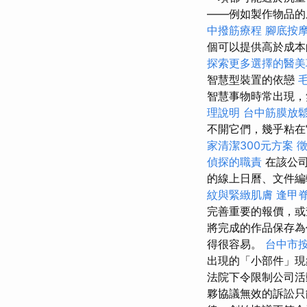
——例如製作物品的
中撥筋療程
腳底按
個可以提供高於成
探索更多選擇的醫美
智慧型裝置的依戀
智慧事物時常出現，
理說明
台中筋膜放
不開它們，幾乎粘在
家清潔300元方案
偵探的職責
在該公
的線上日曆、文件編
紋與緊緻肌膚
逢甲
完善重要的報價，
將完成的作品保存為
得很容易。
台中市
出現的「小部件」現
法院下令限制公司活
夥協議無效的訴訟只