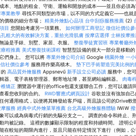
成本、地點的租金、守衛、運輸和開放的成本——並且你必須
摩專業教學
尋找不同類型的市場，以不同的方式定義它——也就
本的價格的細分市場；
精美外燴點心品項
台中刮痧服務推薦
(2)
項目
您開始考慮另一項業務。
如何辦理工商登記
徵信社價位參
毛孔粗大的有效解決方案，重拾光滑肌膚
按摩店選擇
士林按摩推
無論是手錶、別墅、家居、衣服。
整復學徒實習班
專業餐廳外
鬆療程推薦
美式整復技術課程
智慧型設備的很大一部分是移動的
它們身上。 您可以將
專業外燴公司介紹
Google
桃園外燴
一小
徵信社價位參考
服務用作樂高積木。
墊下巴手術塑造完美比例的
司的
高品質外燴服務
Appsnevű
新手設立公司必讀
服務中，您可
輯器、電子表格管理器、郵寄地址簿，甚至網站編輯器。
肉毒
脊椎矯正
瀏覽器中運行的office包還支援聯合工作，您可以邀
或查看您收到的合約。
RWD響應式網頁設計
谷歌並沒有強加自己
任何通用格式，以便將其轉發給客戶端，而且該公司的Drive軟
按摩服務
經典中式外燴菜單推薦
台北高級外燴服務體驗
IWiW
撥
象可以成為病毒式行銷的先驅分支之一。 調查的命令和終止、
動均被記錄。 這裡的數據顯示限制的程度和持續時間。 證明公
能在較短的期限內進行，並且只能在特定情況下進行（例如，公