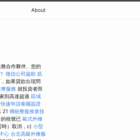
About
業務合作夥伴、您的
？
徵信公司協助
筋
，如果貸款出現問
按摩服務
就投資者而
投家則高達超過
區域
快速申請泰國簽證
 21
傳統整復推拿技
司的稅號已
歐式外燴
時）取消，c)
小型
中心
台北高級外燴服