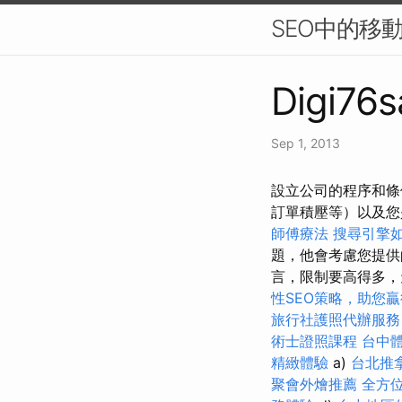
SEO中的移
Digi76s
Sep 1, 2013
設立公司的程序和條
訂單積壓等）以及
師傅療法
搜尋引擎
題，他會考慮您提供
言，限制要高得多，
性SEO策略，助您
旅行社護照代辦服務
術士證照課程
台中
精緻體驗
a)
台北推
聚會外燴推薦
全方