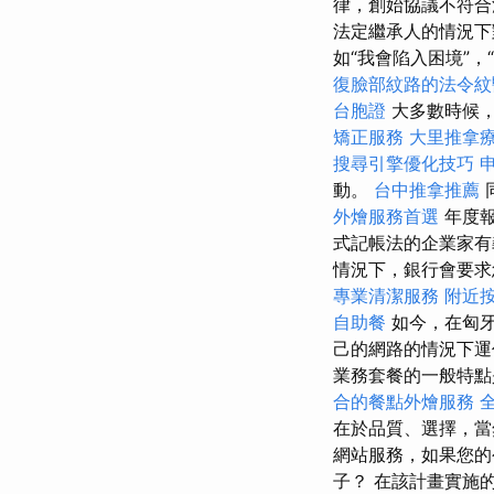
律，創始協議不符合
法定繼承人的情況下
如“我會陷入困境”，
復臉部紋路的法令紋
台胞證
大多數時候，
矯正服務
大里推拿
搜尋引擎優化技巧
動。
台中推拿推薦
外燴服務首選
年度
式記帳法的企業家有
情況下，銀行會要
專業清潔服務
附近
自助餐
如今，在匈牙
己的網路的情況下
業務套餐的一般特點
合的餐點外燴服務
在於品質、選擇，當
網站服務，如果您的
子？ 在該計畫實施的