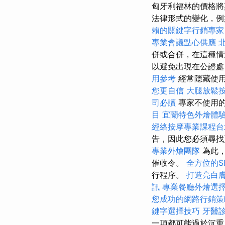
匈牙利福林的價格將
法律形式的變化，
賴的關鍵字行銷專家
專業會議點心供應
併或合併，在這種情
以避免出現在公證處
用參考
經常隱藏使
您更自信
大腿放鬆
司必讀
專家不使用的
目
宜蘭特色外燴體
經絡按摩專業課程
告，因此您必須尋找
專業外燴團隊
為此
催收令。
全方位的S
行程序。
打造亮白
訊
專業餐廳外燴選
您成功的網路行銷策
鍵字選擇技巧
牙醫
一項都可能過於沉重