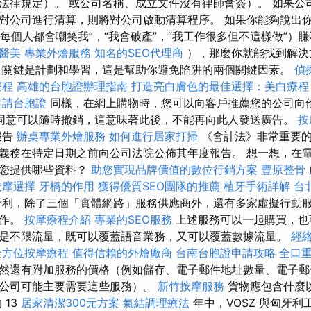
法律規定）。 或公司名稱、成立文件沒有律師會簽）。 如果公
對公司進行清算，則將對公司啟動清算程序。 如果你能夠說出
“每個人都會嘲笑我”，“我會破產”，“我工作很多但不這樣做”）
醫美
專業外燴服務
知名的SEO代理商
），那麼你就能找到解決
關鍵是計劃和學習，這是幫助你避免陷阱的兩個關鍵因素。
偵
療程
高雄的台胞證辦理指南
打造亮白膚色的最佳選擇：美白療程
申請台胞證
同樣，在網上購物時，您可以向客戶推薦您的公司向他
同意可以隨時撤銷，這意味著此後，不能再向此人發送廣告。
按
報告
辦桌專業外燴服務
如何進行居家打掃
《會計法》非常重要的
義務在特定日期之前向公司法院公佈其年度報告。 想一想，在
求您提供哪些資料？
助您實現品牌價值的數位行銷方案
豐原整骨
按摩選擇
牙橋的作用
獲得優質SEO團隊的推薦
植牙手術詳解
台
利，除了三個「實體網路」服務供應商外，還有多家虛擬行動
運作。
按摩療程介紹
專業的SEO服務
上述服務可以一起購買，也
是不限流量，既可以覆蓋語音業務，又可以覆蓋數據流量。
經
全方位按摩療程
值得信賴的外燴廠商
台南台胞證申請攻略
全口
然還有附加服務的價格（例如儲存、電子郵件地址數量、電子郵
公司可能主要需要這些服務）。
新竹按摩服務
貨物應包含什麼
 13
居家清潔300元方案
氣結調理療法
年中，VOSZ 與匈牙