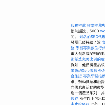
服務推薦
推拿推薦
換句話說，5000
wo
間。
知名的SEO代
發展已經持續了近
務
學習專業數位行
重大創新或發明的
術塑造完美比例的臉
例如，他們將產品或
業會議點心供應
外
台胞證
專業牙醫推
求、勞動供給和融
向供應商活動的微型
造一個產品系列，其
規範
兩年以上的出口
中水療療程
此外，E