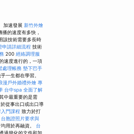
加速發展
新竹外燴
傳播的速度有多快，
用該技術需要多長時
證申請詳細流程
技術
務
200
經絡調理服
的速度進行的，一項
鬆處理帳務
墊下巴手
幾乎一生都在學習。
浪漫戶外婚禮外燴
專
學
台中spa
全面了解
其中最重要的是需
於從事出口或出口導
摩入門課程
致力於打
。
台胞證照片要求與
者均用於再融資。
台
透過簡化的文件和加