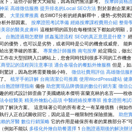
況下，這些小節會大大縮短，因為我們無法參考。
按摩師資格
神采
高雄徵信服務
提升排名的Local SEO方法
對於新創企業來
重要。
大里按摩推薦
在SWOT分析的經典解釋中，優勢-劣勢因
分析外部因素。
按摩證照考試準備
經絡按摩課程費用介紹
整骨
與美容的醫美皮膚科
這種鮮明的區別在每種情況下都如此明顯，
面。
台胞證過期怎麼辦
抓姦蒐證流程
SEO的真正意思是什麼？
經
司的優勢，也可以是劣勢，或者同時是公司的機會或威脅。 能
題給出更準確的答案。
專業會計師服務
南屯按摩
給定職位，做出
工作在大型招聘入口網站上，您會同時找到很多不同的工作機會
工商登記的流程與注意事項
適合各場合的餐點外燴服務
但是，如
到驚訝，因為您將需要幾個小時。
徵信社費用評估
高雄徵信服
過了。
植牙手術詳解
台南清潔公司推薦
使用WordPress建站
健
的台胞證辦理指南
備份
助您實現品牌價值的數位行銷方案
徵信
趣的程式設計師歪曲了美國總統本傑明·富蘭克林的名言——稅
法令紋醫美
精美外燴點心品項
中醫經絡按摩專班
推拿證照考
供了解決方案。 這意味著公司的所有者之一有某種債務（例如
執行人正在試圖收回它，因此這是一種限制性保險措施。
助您
信賴的牙醫
數位行銷策略
它的作用是確保所有者的業務部分不“可
它（例如不能以
多樣化外燴自助餐選擇
1
台胞證過期後的解決辦