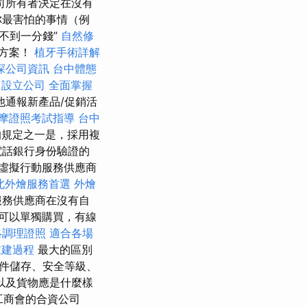
司所有者決定在沒有
你最害怕的事情（例
賺不到一分錢”
自然修
方案！
植牙手術詳解
探公司資訊
台中體態
設立公司
全面掌握
通報新產品/促銷活
摩證照考試指導
台中
規定之一是，採用複
電話銀行身份驗證的
虛擬行動服務供應商
北外燴服務首選
外燴
服務供應商在沒有自
可以單獨購買，有線
絡調理證照
適合各場
重建過程
最大的區別
件儲存、安全等級、
以及貨物應是什麼樣
利工商會的合資公司