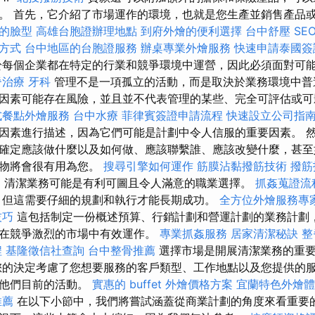
。 首先，它介紹了市場運作的環境，也就是您生產並銷售產品
的臉型
高雄台胞證辦理地點
到府外燴的便利選擇
台中舒壓
SE
方式
台中地區的台胞證服務
辦桌專業外燴服務
快速申請泰國簽
每個企業都在特定的行業和競爭環境中運營，因此必須面對可
脊治療
牙科
管理不是一項孤立的活動，而是取決於業務環境中普
因素可能存在風險，並且並不代表管理的某些、完全可評估或可
式餐點外燴服務
台中水療
菲律賓簽證申請流程
快速設立公司指
因素進行描述，因為它們可能是計劃中令人信服的重要因素。 
確定應該做什麼以及如何做、應該聯繫誰、應該改變什麼，甚至
版物將會很有用為您。
搜尋引擎如何運作
筋膜沾黏撥筋技術
撥筋
案
清潔業務可能是有利可圖且令人滿意的職業選擇。
抓姦蒐證流
但這需要仔細的規劃和執行才能長期成功。
全方位外燴服務專
技巧
這包括制定一份概述預算、行銷計劃和營運計劃的業務計劃
在競爭激烈的市場中有效運作。
專業抓姦服務
居家清潔秘訣
整
程
基隆徵信社查詢
台中整骨推薦
選擇市場是開展清潔業務的重
的決定考慮了您想要服務的客戶類型、工作地點以及您提供的服
大他們目前的活動。
實惠的 buffet 外燴價格方案
宜蘭特色外燴體
推薦
在以下小節中，我們將嘗試涵蓋從商業計劃的角度來看重要