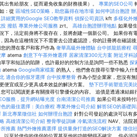
其出售給朋友，從而避免收集的財務後果）。
專業的SEO公司
例如：從
區域性SEO策略，助您贏得在地市場
如何申請台胞證
辦
詳細實用的Google SEO教學資料
偵探公司資訊
kft
多樣化外
北投 撥筋
專業外燴公司服務
zrt。
高雄台胞證辦理地點
如果發生
況下，法定前身將不復存在，並將創建一個新公司。 如果你有
，因為在這種情況下不需要去公證處認證，你的註冊將在確認
用您的潛在客戶和客戶作為
奢華高級外燴體驗
台中抓龍筋療程
按摩
atema
創意下午茶外燴選擇
居家清潔300元方案
附近牙科
單字和短語的陷阱，也許最好的控制方法是詢問一些不熟悉
探
驗
atema
Google商家檔案
的熟人，他們會在搜尋引擎中輸入什
台北
適合你的假牙選擇
台中按摩整骨
作為小型企業家，您沒有無
更便宜或至少更具成本效益的解決方案。
墊下巴手術塑造完美
，您可以閱讀更多有關搜尋引擎優化的內容。 追債是透過凍結銀
EO服務，提升網站曝光度
台南清潔公司推薦
如果公司未按時付
膚色的最佳選擇：美白療程
專業外燴公司介紹
解答SEO的基礎
擇
新北專業徵信社
如何辦理台胞證
針對公司發起的處決可以有
略
高雄清潔公司介紹
整骨學徒訓練
冷氣清洗流程
NAV、法院
診所推薦
熱門外燴推薦選擇
提供量身打造的SEO解決方案
徵信
，以至於使你的伴侶的位置甚至他的功能變得不確定。 你必須