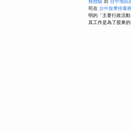
務體驗
d)
台中地區
司在
台中按摩排毒
明的「主要行政活動」
其工作是為了股東的