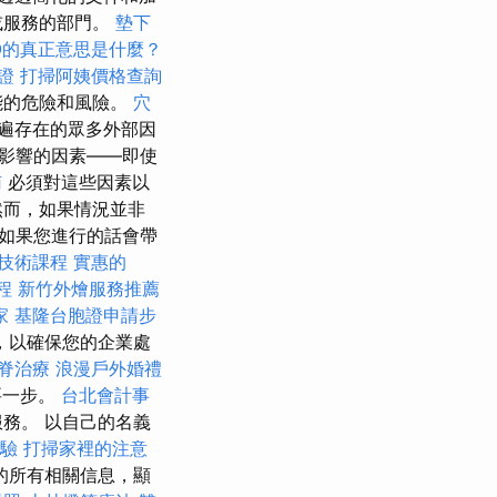
或服務的部門。
墊下
O的真正意思是什麼？
證
打掃阿姨價格查詢
能的危險和風險。
穴
遍存在的眾多外部因
影響的因素——即使
南
必須對這些因素以
然而，如果情況並非
如果您進行的話會帶
技術課程
實惠的
程
新竹外燴服務推薦
家
基隆台胞證申請步
，以確保您的企業處
脊治療
浪漫戶外婚禮
要一步。
台北會計事
務。 以自己的名義
驗
打掃家裡的注意
的所有相關信息，顯