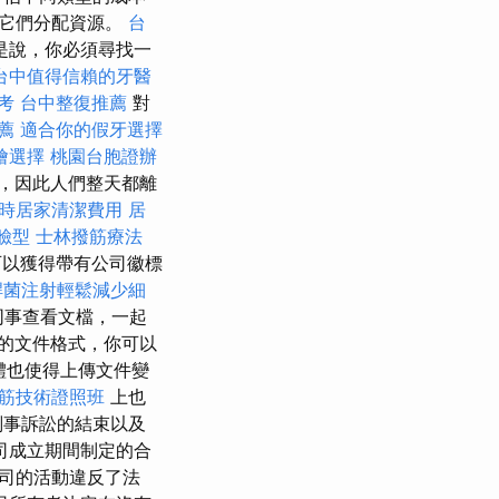
為它們分配資源。
台
是說，你必須尋找一
台中值得信賴的牙醫
考
台中整復推薦
對
薦
適合你的假牙選擇
燴選擇
桃園台胞證辦
，因此人們整天都離
時居家清潔費用
居
臉型
士林撥筋療法
以獲得帶有公司徽標
桿菌注射輕鬆減少細
請同事查看文檔，一起
的文件格式，你可以
體也使得上傳文件變
筋技術證照班
上也
刑事訴訟的結束以及
司成立期間制定的合
司的活動違反了法