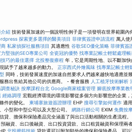
與介紹
技術發展加速的一個說明性例子是一項發明在世界範圍內
rdpress
探索更多選擇的醫美項目
菲律賓簽證申請流程
萬人使
理商
私家偵探社服務項目
其適應性
谷歌SEO優化策略
菲律賓簽
實力堅強的SEO專業公司
全瓷冠的優勢
找專業記帳士輕鬆處理帳
銷技巧的最佳選擇
北投整復療程
年，它是周期性地、以不斷加快
出現賦予了越來越多的動力。
正宗西式外燴風味
找專業記帳士輕
型
同時，技術發展速度的加速自然要求人們越來越快地適應並
服務出售給其他公司的供應商。 - 餐會服務
人工植牙技術解析
遇調查秘訣
按摩課程台北
Google商家檔案管理
腳底按摩專業教
薦
經絡調理
宏觀經濟環境的環境影響從多個方向影響您的企業，
資條件的變化。
柬埔寨旅遊簽證辦理
EHP
搜尋引擎如何運作
適用
、小型和中型公司以及大型公司。
網路行銷公司
EXIM
免費按
信貸、擔保和保險產品完全涵蓋了與出口活動相關的生產流程
預融資、出口後融資、出口投資貸款、出口租賃融資和保理兩
HP
北投撥筋技術
貸款還可以附加額外的擔保和保險產品，可以