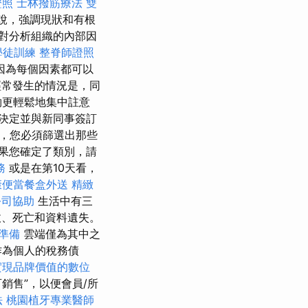
證照
士林撥筋療法
雙
說，強調現狀和有根
素對分析組織的內部因
學徒訓練
整脊師證照
因為每個因素都可以
常發生的情況是，同
夠更輕鬆地集中註意
決定並與新同事簽訂
，您必須篩選出那些
果您確定了類別，請
務
或是在第10天看，
康便當餐盒外送
精緻
公司協助
生活中有三
收、死亡和資料遺失。
試準備
雲端僅為其中之
作為個人的稅務債
實現品牌價值的數位
銷售”，以便會員/所
法
桃園植牙專業醫師