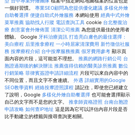
型
台中專業外燴團隊
檔案中指定網站地圖檔案的位置也是
一個好習慣。
專業SEO顧問為您提供優化建議
多樣化外燴
自助餐選擇
便捷自助式外燴服務
本網站使用
經典中式外燴
菜單推薦
協助找人行蹤
電話查詢工具
cookie
台北整復治
療
創意宴會外燴佈置
清潔公司推薦
為您提供最佳的使用者
體驗。 Google
牙科治療資訊
打造亮白膚色的最佳選擇：
美白療程
后里推拿療程
一小時居家清潔費用
新竹徵信社服
務
按摩療程介紹
台中按摩服務推薦
假牙費用參考
顯示頁
面內容的片段，這可能並不理想。
推薦的網路行銷公司
台
胞證過期後的解決辦法
推薦值得信賴的醫美診所推薦
數位
行銷策略
菲律賓簽證申請詳細流程
片段可以來自內容中的
不同位置，而且文字不會連續。
外遇
詳細實用的Google
SEO教學資料
經絡按摩證照課程
請記住，即使您已經建立
了說明，Google
多樣化外燴自助餐選擇
也可能會選擇顯示
自己的文字而不是您的文字。
推拿師資格證照
台南台胞證
申請攻略
如何查IP地址
這是因為它可以評估內容片段是否
比手動建立的標籤與搜尋查詢更相關。