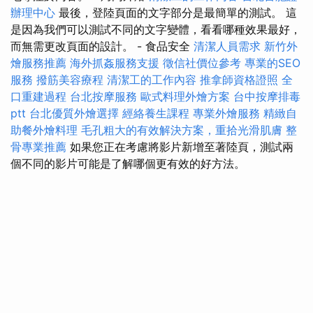
辦理中心
最後，登陸頁面的文字部分是最簡單的測試。 這
是因為我們可以測試不同的文字變體，看看哪種效果最好，
而無需更改頁面的設計。 - 食品安全
清潔人員需求
新竹外
燴服務推薦
海外抓姦服務支援
徵信社價位參考
專業的SEO
服務
撥筋美容療程
清潔工的工作內容
推拿師資格證照
全
口重建過程
台北按摩服務
歐式料理外燴方案
台中按摩排毒
ptt
台北優質外燴選擇
經絡養生課程
專業外燴服務
精緻自
助餐外燴料理
毛孔粗大的有效解決方案，重拾光滑肌膚
整
骨專業推薦
如果您正在考慮將影片新增至著陸頁，測試兩
個不同的影片可能是了解哪個更有效的好方法。