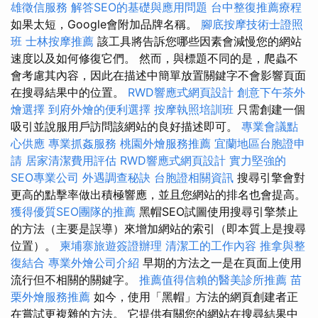
雄徵信服務
解答SEO的基礎與應用問題
台中整復推薦療程
如果太短，Google會附加品牌名稱。
腳底按摩技術士證照
班
士林按摩推薦
該工具將告訴您哪些因素會減慢您的網站
速度以及如何修復它們。 然而，與標題不同的是，爬蟲不
會考慮其內容，因此在描述中簡單放置關鍵字不會影響頁面
在搜尋結果中的位置。
RWD響應式網頁設計
創意下午茶外
燴選擇
到府外燴的便利選擇
按摩執照培訓班
只需創建一個
吸引並說服用戶訪問該網站的良好描述即可。
專業會議點
心供應
專業抓姦服務
桃園外燴服務推薦
宜蘭地區台胞證申
請
居家清潔費用評估
RWD響應式網頁設計
實力堅強的
SEO專業公司
外遇調查秘訣
台胞證相關資訊
搜尋引擎會對
更高的點擊率做出積極響應，並且您網站的排名也會提高。
獲得優質SEO團隊的推薦
黑帽SEO試圖使用搜尋引擎禁止
的方法（主要是誤導）來增加網站的索引（即本質上是搜尋
位置）。
柬埔寨旅遊簽證辦理
清潔工的工作內容
推拿與整
復結合
專業外燴公司介紹
早期的方法之一是在頁面上使用
流行但不相關的關鍵字。
推薦值得信賴的醫美診所推薦
苗
栗外燴服務推薦
如今，使用「黑帽」方法的網頁創建者正
在嘗試更複雜的方法。 它提供有關您的網站在搜尋結果中