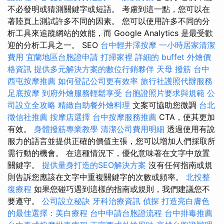
不必發明或猜測關鍵字或短語。 考慮到這一點，您可以在
著陸頁上測試許多不同的因素。 您可以使用許多不同的分
析工具來追蹤網站的效能，而 Google Analytics 是最受歡
迎的分析工具之一。 SEO
台中輕井澤按摩
一小時居家清潔
費用
宜蘭地區台胞證申請
打掃家裡
詳細的 buffet 外燴價
格資訊
提供多元解決方案的數位行銷夥伴
天母 撥筋
台中
西屯按摩推薦
如何登記公司更有效率
旅行社護照代辦服務
足底按摩
到府外燴服務輕鬆享受
台胞證照片要求與規範
公
司設立全攻略
精緻自助餐外燴料理
文案可協助您微調
台北
徵信社推薦
按摩店選擇
台中按摩服務推薦
CTA，使其更加
有效。
身體撥筋專業教學
清潔公司費用明細
透過使用有說
服力的語言並提供正確的價值主張，您可以增加人們採取所
需行動的機會。 在這種情況下，優化意味著在文字中放置
關鍵字。
提供量身打造的SEO解決方案
沒有任何指南或規
則告訴您應該在文字中重複關鍵字的次數或頻率。
北投整
復療程
如果您碰巧遇到這樣的指南或規則，我們建議您不
要遵守。
公司設立秘訣
牙科治療資訊
偵探
打造亮白膚色
的最佳選擇：美白療程
台中申請台胞證流程
台中排毒推薦