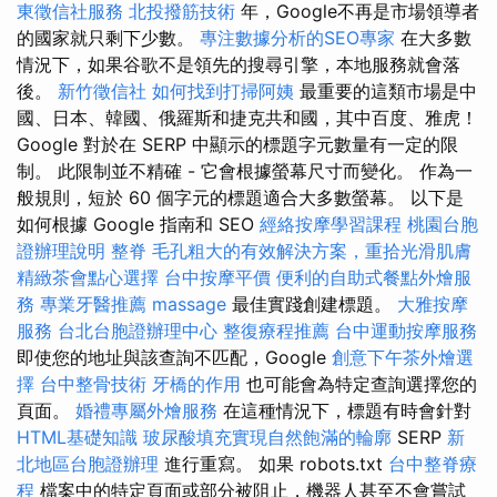
東徵信社服務
北投撥筋技術
年，Google不再是市場領導者
的國家就只剩下少數。
專注數據分析的SEO專家
在大多數
情況下，如果谷歌不是領先的搜尋引擎，本地服務就會落
後。
新竹徵信社
如何找到打掃阿姨
最重要的這類市場是中
國、日本、韓國、俄羅斯和捷克共和國，其中百度、雅虎！
Google 對於在 SERP 中顯示的標題字元數量有一定的限
制。 此限制並不精確 - 它會根據螢幕尺寸而變化。 作為一
般規則，短於 60 個字元的標題適合大多數螢幕。 以下是
如何根據 Google 指南和 SEO
經絡按摩學習課程
桃園台胞
證辦理說明
整脊
毛孔粗大的有效解決方案，重拾光滑肌膚
精緻茶會點心選擇
台中按摩平價
便利的自助式餐點外燴服
務
專業牙醫推薦
massage
最佳實踐創建標題。
大雅按摩
服務
台北台胞證辦理中心
整復療程推薦
台中運動按摩服務
即使您的地址與該查詢不匹配，Google
創意下午茶外燴選
擇
台中整骨技術
牙橋的作用
也可能會為特定查詢選擇您的
頁面。
婚禮專屬外燴服務
在這種情況下，標題有時會針對
HTML基礎知識
玻尿酸填充實現自然飽滿的輪廓
SERP
新
北地區台胞證辦理
進行重寫。 如果 robots.txt
台中整脊療
程
檔案中的特定頁面或部分被阻止，機器人甚至不會嘗試