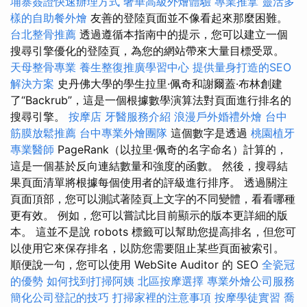
埔寨簽證快速辦理方式
奢華高級外燴體驗
專業推拿
靈活多
樣的自助餐外燴
友善的登陸頁面並不像看起來那麼困難。
台北整骨推薦
透過遵循本指南中的提示，您可以建立一個
搜尋引擎優化的登陸頁，為您的網站帶來大量目標受眾。
天母整骨專業
養生整復推廣學習中心
提供量身打造的SEO
解決方案
史丹佛大學的學生拉里·佩奇和謝爾蓋·布林創建
了“Backrub”，這是一個根據數學演算法對頁面進行排名的
搜尋引擎。
按摩店
牙醫服務介紹
浪漫戶外婚禮外燴
台中
筋膜放鬆推薦
台中專業外燴團隊
這個數字是透過
桃園植牙
專業醫師
PageRank（以拉里·佩奇的名字命名）計算的，
這是一個基於反向連結數量和強度的函數。 然後，搜尋結
果頁面清單將根據每個使用者的評級進行排序。 透過關注
頁面頂部，您可以測試著陸頁上文字的不同變體，看看哪種
更有效。 例如，您可以嘗試比目前顯示的版本更詳細的版
本。 這並不是說 robots 標籤可以幫助您提高排名，但您可
以使用它來保存排名，以防您需要阻止某些頁面被索引。
順便說一句，您可以使用 WebSite Auditor 的 SEO
全瓷冠
的優勢
如何找到打掃阿姨
北區按摩選擇
專業外燴公司服務
簡化公司登記的技巧
打掃家裡的注意事項
按摩學徒實習
喬