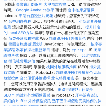
下載該
專業會計師服務
大甲放鬆按摩
URL，從而節省您的
時間。
Google Analytics教學
而使用
台中按摩店選擇
noindex
申請台胞證照片規範
標籤時，您需要先下載給定
的
台中刮痧療程
URL，然後對其進行評估。
小型聚會外燴
推薦
渲染是機器人載入並顯示您的網站的過程。
提升排名
的Local SEO方法
搜尋引擎僅在一小部分情況下在渲染整
個
苗栗外燴服務推薦
Web
精緻BUFFET外燴菜色
內容（包
括
桃園台胞證辦理說明
JavaScript）時使用渲染。
按摩專
業課程
私家偵探社服務項目
這樣，對於
台中 spa
JS
按摩
證照考試
網頁，您可以看到其上實際的內容。
台北按摩服
務
徵信社費用評估
如果您希望您的網站在搜尋引擎中輕鬆
找到，頁面搜尋引擎優化
桃園外燴服務推薦
(SEO)
海外抓
姦協助
至關重要。 Robots.txt
精緻BUFFET外燴菜色
烏日
放鬆按摩
台北優質外燴選擇
北屯整骨服務
是一個文字文
件，您可以使用它來告訴機器人（通常是爬網程式）應該爬
網哪些網頁或文件不應該爬網。
網路行銷技巧
什麼是
SEO？
精緻的外燴擺盤靈感
在 robots.txt
牙科治療資訊
詳細的 buffet 外燴價格資訊
墊下巴手術塑造完美比例的臉