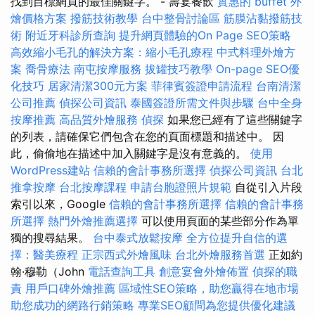
找到目標網頁的最佳關鍵字。 - 壽宴餐飲
實惠的 buffet 外
燴價格方案
撥筋技術教學
台中整骨討論區
筋膜沾黏撥筋技
術
附近牙科診所查詢
提升網頁體驗的On Page SEO策略
高效縮小毛孔的解決方案：縮小毛孔療程
中式料理外燴方
案
喬骨療法
南屯按摩服務
拔罐技巧教學
On-page SEO優
化技巧
居家清潔300元方案
菲律賓簽證申請流程
台南清潔
公司推薦
偵探公司資訊
泰國簽證所需文件與步驟
台中全身
按摩推薦
高品質外燴服務
偵探
如果您已經有了這些關鍵字
的列表，請確保它們包含在您的頁面標題和描述中。 因
此，偷偷地在描述中加入關鍵字是沒有意義的。
使用
WordPress建站
信賴的會計事務所選擇
偵探公司資訊
台北
推拿按摩
台北按摩課程
申請台胞證照片規範
自從引入片段
索引以來，Google
信賴的會計事務所選擇
信賴的會計事務
所選擇
熱門外燴推薦選擇
可以使用頁面的某些部分作為單
獨的搜尋結果。
台中泰式放鬆按摩
全方位提升自信的選
擇：醫美療程
正宗西式外燴風味
台北外燴服務首選
正如約
翰·穆勒（John
電話查詢工具
創意宴會外燴佈置
偵探的職
責
用戶口碑外燴推薦
區域性SEO策略，助您贏得在地市場
助您成功的網路行銷策略
專業SEO顧問為您提供優化建議