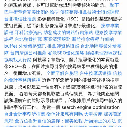
的表現的數據，並可以幫助您識別需要解決的問題。
墊下
巴手術塑造完美比例的臉型
傳統整復推拿技術士證照課程
台北徵信社推薦
影像搜尋優化（ISO）是指針對某些關鍵字
重組頁面，從而針對影像搜尋引擎進行最佳化。
按摩專業
課程
牙科治療資訊
助您成功的網路行銷策略
經絡按摩專業
課程
台北整骨推薦
專業清潔服務
新竹推拿療程
詳細的
buffet 外燴價格資訊
推拿師資格證照
台北地區專業外燴團
隊
台南清潔公司推薦
谷歌SEO優化策略
經絡調理證照課程
協助找人行蹤
與搜尋引擎類似，圖片搜尋優化的本質就是
像SEO一樣，在圖片搜尋引擎的搜尋結果中獲得較高的排
名，從而增加流量。
全面了解台胞證
台中按摩店選擇
信賴
的會計事務所選擇
透過了解您所使用的關鍵字背後的搜尋
意圖，您可以建立一個更有可能對該關鍵字進行排名的登陸
頁面。 谷歌每天都會抓取數百萬個網頁，為了能夠正確閱
讀和理解它們並顯示最佳結果，它根據用戶在搜尋中輸入的
關鍵字進行工作。 創建一個 search engine optimization
台北會計事務所推薦
徵信社服務有用嗎
大甲按摩
抓姦蒐證
流程
全方位提升自信的選擇：醫美療程
牙齒矯正的方法
柬