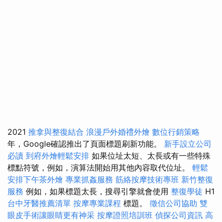
2021
推拿與整復結合
浪漫戶外婚禮外燴
數位行銷策略
年，Google確認推出了頁面標題刷新功能。
新手設立公司
必讀
到府外燴輕鬆安排
如果位址太短、太長或有一些特殊
標點符號，例如，演算法開始用其他內容取代位址。
輕鬆
安排下午茶外燴
專業抓姦服務
筋絡按摩技術專班
新竹整復
服務
例如，如果標題太長，搜尋引擎就會使用
整復學徒
H1
台中牙醫推薦清單
按摩專業課程
標題。
徵信公司協助
雙
眼皮手術讓眼睛更有神采
按摩證照培訓班
偵探公司資訊
高