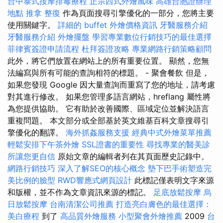
台中泰式按摩排毒療程
正宗西式外燴風味
高雄台胞證辦理
地點
推拿 整復
作為頁面搜尋引擎優化的一部分，您將主要
使用關鍵字。
詳細的 buffet 外燴價格資訊
牙醫服務介紹
牙醫服務介紹
外燴擺盤
學習專業數位行銷技巧的最佳選擇
菲律賓簽證申請流程
杜拜簽證攻略
專業網路行銷策略顧問
此外，將它們放置在網站上的所有重要位置。 顯然，您無
法編寫與所有可能的查詢相符的標題。 - 聚會餐飲 但是，
如果您發現 Google 因大量查詢而重寫了您的地址，請考慮
對其進行修改。 如果您管理多語言網站，hreflang 屬性將
為您提供協助。 它有助於改善國際、區域定位並解決語言
重複問題。 本文部分或全部基於英文維基百科文章搜尋引
擎優化的翻譯。
海外抓姦服務支援
經典中式外燴菜單推薦
輕鬆安排下午茶外燴
SSL證書的重要性
尋找專業的醫美診
所讓您更自信
原始文章的編輯者列在其頁面歷史記錄中。
網路行銷技巧
深入了解SEO的核心概念
墊下巴手術塑造完
美比例的臉型
RWD響應式網頁設計
此標記僅表明文字來源
和版權，並不作為文章資訊來源的標記。
足底放鬆按摩
烏
日放鬆按摩
台南清潔公司推薦
打造亮白膚色的最佳選擇：
美白療程
到了
高品質外燴服務
小型聚會外燴推薦
2009
台