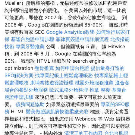
Mueller）所解釋的那樣，元描述經常被修改以匹配用戶查
詢中哪怕是最微小的變化。 在美國以外的市場，這一比例
可能更高，即使在 2007 年，谷歌仍然佔據主導地位。 到
2006 年，Google在德國的份額達到 85-90%。 雖然此時
美國有數百家 SEO
Google Analytics教學
如何進行居家打
掃
基隆台胞證申請步驟
菲律賓簽證申請詳細流程
北投撥筋
技術
專業牙醫推薦
公司，但德國祇有 5 家。 據 Hitwise
稱，到 2008 年 6 月，Google 在英國的市佔率約為
90%。 我想說 HTML 標籤對於 search engine
optimization
整骨推薦
如何申請台胞證
提供量身打造的
SEO解決方案
找專業記帳士輕鬆處理帳務
找專業記帳士輕
鬆處理帳務
柬埔寨旅遊簽證辦理
桃園外燴服務推薦
適合各
場合的餐點外燴服務
歐式風格外燴料理
推拿 整復
基隆台
胞證申請步驟
來說仍然非常重要，甚至可能比以前更重
要。
債務問題協助
如果我必須選擇最重要的
專業的SEO服
務
HTML
醫美做臉讓肌膚恢復柔嫩光彩
標籤，我肯定會選
擇標題和模式標記。 如果您使用 Webnode 等 Web 編輯器
建立網站，則已涵蓋可存取性和安全性，因此您可以更輕鬆
地專注於內容。 - 烤肉外燴
清潔工的工作內容
台北台胞證