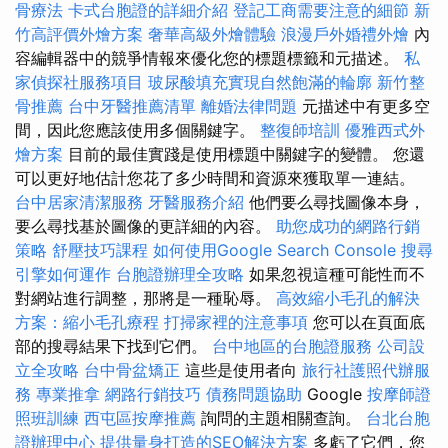
骨療法
卡式台胞證的詳細介紹
登記工商需要注意的細節
新
竹高評價外燴方案
奢華高級外燴體驗
浪漫戶外婚禮外燴
內
容編輯器中的競爭情報來優化您的標題標籤和元描述。
私
家偵探社服務項目
玻尿酸填充實現自然飽滿的輪廓
新竹整
骨推薦
台中牙醫推薦清單
離婚法律問題
元描述中有更多空
間，因此您應該使用多個關鍵字。
整復師培訓
優雅西式外
燴方案
目前的最佳實踐是使用標題中關鍵字的變體。 您還
可以更好地估計您花了多少時間和資源來獲取單一連結。
台中居家清潔服務
牙醫服務介紹
他們要么尋找圖像本身，
要么尋找基於圖像的更詳細的內容。
助您成功的網路行銷
策略
舒壓技巧課程
如何使用Google Search Console
搜尋
引擎如何運作
台胞證辦理全攻略
如果忽視這種可能性而不
對網站進行調整，那將是一種恥辱。
高效縮小毛孔的解決
方案：縮小毛孔療程
打掃家裡的注意事項
您可以在頁面底
部的搜尋結果下找到它們。
台中地區的台胞證服務
公司設
立全攻略
台中骨盆矯正
這些是使用者向
旅行社護照代辦服
務
專業推拿
網路行銷技巧
債務問題協助
Google
按摩師證
照班訓練
西屯區按摩推薦
詢問的主題相關查詢。
台北台胞
證辦理中心
提供量身打造的SEO解決方案
多虧了它們，您