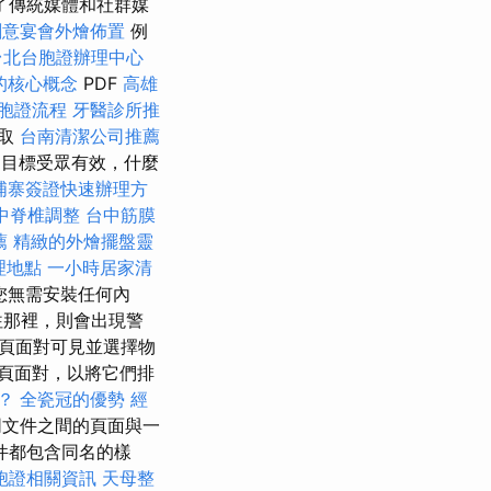
了傳統媒體和社群媒
創意宴會外燴佈置
例
台北台胞證辦理中心
的核心概念
PDF
高雄
胞證流程
牙醫診所推
提取
台南清潔公司推薦
定目標受眾有效，什麼
埔寨簽證快速辦理方
中脊椎調整
台中筋膜
薦
精緻的外燴擺盤靈
理地點
一小時居家清
您無需安裝任何內
往那裡，則會出現警
使頁面對可見並選擇物
頁面對，以將它們排
？
全瓷冠的優勢
經
文件之間的頁面與一
件都包含同名的樣
胞證相關資訊
天母整