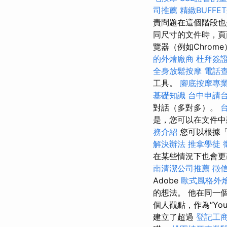
司推薦
精緻BUFF
責問題在這個階段也
同尺寸的文件時，頁
覽器（例如​​Chrom
的外燴廠商
杜拜簽
全身放鬆按摩
電話
工具。
腳底按摩專
基礎知識
台中申請
對話（多對多）。
是，您可以在文件
務介紹
您可以根據「
解決辦法
推拿學徒
在某些情況下也會
南清潔公司推薦
徵
Adob​​e
歐式風格外
的想法。 他在同一
個人觀點，作為“You
建立了超過
登記工