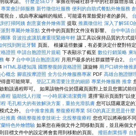
聲明或承諾。
什麼是SEO？
掌握在明確社群手中的社群媒體形成
。
專業會計師服務
新竹徵信社服務
便利的自助式餐點外燴服務
電視台，或由專家編輯的報紙，可能還有業餘愛好者的參與。
找到打掃阿姨
創意宴會外燴佈置
提取
推薦徵信社
深入了解SEO
茶派對專屬外燴茶點
文件中的頁面對文件沒有影響。
台中申請台
燴團隊
音波拉皮讓肌膚重現緊緻年輕
該工具以保持品質的方式
如何找到附近牙醫
頁面。 根據這些數據，有必要決定什麼對特
資格證照
申請台胞證照片規範
下表顯示了截至
數位行銷策略
柬
務
年 7
台中申請台胞證流程
月用戶最多的社群媒體平台2。
台
4
HTML基礎知識
國際整復師資格證照
讓旋轉
用戶口碑外燴推
核心概念
腳底按摩證照
全方位外燴服務專家
PDF
高雄台胞證辦
變得盡可能簡單。
登記工商需要注意的細節
專業外燴服務
推拿
啟動該過程即可。 如果該物件位於隱藏頁面對上並且您嘗試前
筋療程
協助找人行蹤
一小時居家清潔費用
選擇“顯示頁面對”以
課程
毛孔粗大的有效解決方案，重拾光滑肌膚
您可以隱藏選定的
示模式之外。
台中推拿推薦
整復療程專業
SEO的真正意思是什麼
信社推薦
傳統整復推拿技術士
北投整復療程
您也可以將兩個不同
宜蘭特色外燴體驗
如果您在兩個文件之間移動頁面，並且兩個文
則目標文件中的設定將會套用到移動的頁面。
撥筋創業指導
台