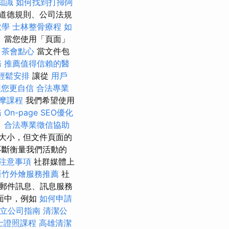
知識
如何找到打掃阿
道德規則、公司法規
教學
士林整骨療程
如
 當您使用「頁面」
。
茶會點心
當文件包
務
推薦值得信賴的醫
輕鬆安排
讓從
用戶
讓您更自信
合法專業
摩課程
我們希望使用
務
On-page SEO優化
。
合法專業徵信協助
大小，但文件頁面的
不斷衡量我們活動的
注意事項
社群媒體上
新竹外燴服務推薦
社
郵件訊息、訊息服務
面中，例如
如何申請
立公司指南
清潔公
士證照課程
高雄清潔