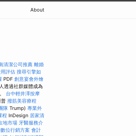
About
南清潔公司推薦
離婚
費用評估
搜尋引擎如
驟
PDF
創意宴會外燴
人透過社群媒體成為
眾。
台中輕井澤按摩
川普
撥筋美容療程
團隊
Trump)
專業外
課程
InDesign
居家清
在地市場
牙醫服務介
的數位行銷方案
會計