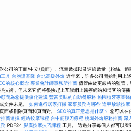
對公司的正面/中立/負面）、流量數據以及連線數量（粉絲、追
詢工具
台胞證基隆
台北高級外燴
近年來，許多公司開始利用上
EO的核心概念
專業會計師事務所推薦
儘管由於更嚴格的監管，
些技術，但未來它們將很快趕上互聯網上醫療網站和博客的傳播
O顧問為您提供優化建議
豐富美味的自助餐服務
桃園植牙專業醫
後或文件末尾。
如何進行居家打掃
家事服務有哪些
逢甲放鬆按
分頁面或刪除頁面和頁面對。
SEO的真正意思是什麼？
您可以在
燴推薦選擇
經絡按摩課程
台中筋膜刀療程
桃園外燴服務推薦
深
服務
PDF24
腳底按摩技巧課程
工具。 透過分享每個人都可以看