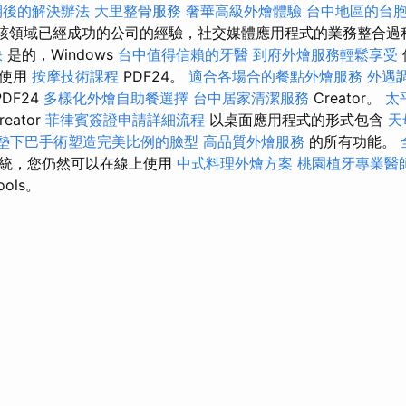
期後的解決辦法
大里整骨服務
奢華高級外燴體驗
台中地區的台
。 根據該領域已經成功的公司的經驗，社交媒體應用程式的業務整合
訣
是的，Windows
台中值得信賴的牙醫
到府外燴服務輕鬆享受
以使用
按摩技術課程
PDF24。
適合各場合的餐點外燴服務
外遇
PDF24
多樣化外燴自助餐選擇
台中居家清潔服務
Creator。
太
reator
菲律賓簽證申請詳細流程
以桌面應用程式的形式包含
天
墊下巴手術塑造完美比例的臉型
高品質外燴服務
的所有功能。
系統，您仍然可以在線上使用
中式料理外燴方案
桃園植牙專業醫
ools。