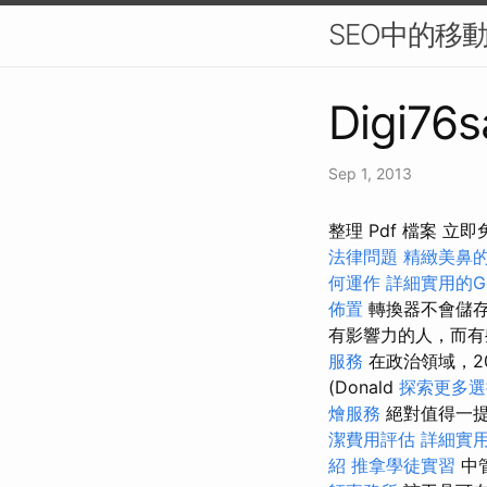
SEO中的移
Digi76s
Sep 1, 2013
整理 Pdf 檔案 立
法律問題
精緻美鼻
何運作
詳細實用的Go
佈置
轉換器不會儲
有影響力的人，而有
服務
在政治領域，2
(Donald
探索更多選
燴服務
絕對值得一提
潔費用評估
詳細實用
紹
推拿學徒實習
中