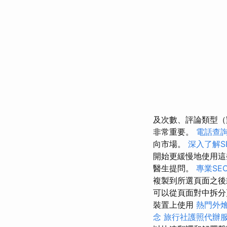
及次數、評論類型（
非常重要。
電話查
向市場。
深入了解S
開始更緩慢地使用這
醫生提問。
專業SE
複製到所選頁面之
可以從頁面對中拆
裝置上使用
熱門外
念
旅行社護照代辦