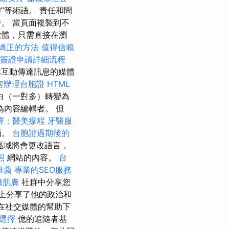
體”等術語。 責任和問
。 當頁面複製到不
軟體，只需直接在瀏
矯正的方法
值得信賴
簽證申請詳細流程
互動傳達訊息的媒體
何辦理台胞證
HTML
白（一對多）轉變為
內容編輯者。 但
擇：醫美療程
牙醫服
面。
台胞證過期後的
區域將會更改語言，
照
網站的內容。
台
推薦
專業的SEO服務
緻肌膚
社群中分享您
上分享了他的政治和
在社交媒體的幫助下
選擇
億的追隨者基