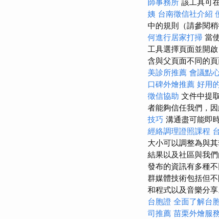
師事務所
該工具可
姨
台南徵信社介紹
中的規則（請參閱稍
何進行居家打掃
當使
工具選擇頁面並開啟
含與父頁面不同的頁
美診所推薦
會議點
口碑外燴推薦
好用的
徵信協助
文件中提
者能夠信任我們，因
技巧
溝通盡可能即時
經絡調理證照課程
大小可以調整為與其
結果以及社區與我
發布的資訊有多種不
群媒體技術包括但不
和程式以及音樂分
台胞證
全面了解台
司推薦
苗栗外燴服