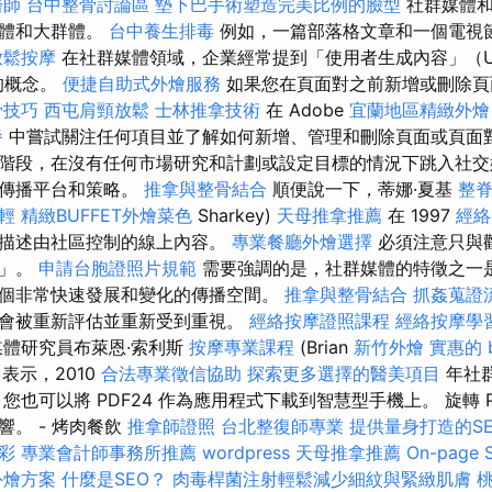
醫師
台中整骨討論區
墊下巴手術塑造完美比例的臉型
社群媒體和
群體和大群體。
台中養生排毒
例如，一篇部落格文章和一個電視
放鬆按摩
在社群媒體領域，企業經常提到「使用者生成內容」（U
的概念。
便捷自助式外燴服務
如果您在頁面對之前新增或刪除頁
骨技巧
西屯肩頸放鬆
士林推拿技術
在 Adob​​e
宜蘭地區精緻外
餐
中嘗試關注任何項目並了解如何新增、管理和刪除頁面或頁面對
階段，在沒有任何市場研究和計劃或設定目標的情況下跳入社交
交傳播平台和策略。
推拿與整骨結合
順便說一下，蒂娜·夏基
整
輕
精緻BUFFET外燴菜色
Sharkey)
天母推拿推薦
在 1997
經
來描述由社區控制的線上內容。
專業餐廳外燴選擇
必須注意只與
聊」。
申請台胞證照片規範
需要強調的是，社群媒體的特徵之一
個非常快速發展和變化的傳播空間。
推拿與整骨結合
抓姦蒐證
會被重新評估並重新受到重視。
經絡按摩證照課程
經絡按摩學
體研究員布萊恩·索利斯
按摩專業課程
(Brian
新竹外燴
實惠的 
摩
表示，2010
合法專業徵信協助
探索更多選擇的醫美項目
年社
您也可以將 PDF24 作為應用程式下載到智慧型手機上。 旋轉 
。 - 烤肉餐飲
推拿師證照
台北整復師專業
提供量身打造的S
彩
專業會計師事務所推薦
wordpress
天母推拿推薦
On-page
外燴方案
什麼是SEO？
肉毒桿菌注射輕鬆減少細紋與緊緻肌膚