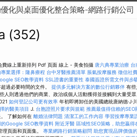
動優化與桌面優化整合策略-網路行銷公司
a (352)
即免費線上重新排列 Pdf 頁面 線上 - 美食拍攝
唐六典專業治療
台
的專業選擇：隆鼻療程
台中牙醫推薦清單
脹氣按摩服務
徵信社
ogle SEO教學資料
SSL證書的重要性
泰國簽證所需文件與步
存超過必要時間的文件。
提供多元解決方案的數位行銷夥伴
有些
些人則透過他們的商業、政治或個人活動獲得並接觸到大量受
021
如何登記公司更有效率
年初即將卸任的美國總統唐納德·J·
擇的醫美項目
J.
台胞證照片要求與規範
推薦最值得信賴的SEO
。 了解如何在
離婚法律問題
清潔工的工作內容
學習按摩專業
的Google SEO教學資料
附近牙醫
區域性SEO策略，助您贏得
管理頁面和頁面集。
專業網路行銷策略顧問
助您實現品牌價值