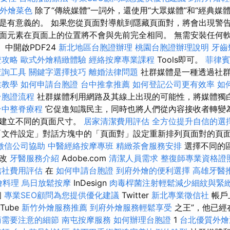
ET外燴菜色
除了“傳統媒體”一詞外，還使用“大眾媒體”和“經典媒
是有意義的。 如果您從頁面對導航到隱藏頁面對，將會出現警告
面元素在頁面上的位置將不會與先前完全相同。 無需安裝任何
e）中開啟PDF24
新北地區台胞證辦理
桃園台胞證辦理說明
牙齒
證攻略
歐式外燴精緻體驗
經絡按摩專業課程
Tools即可。
菲律賓
查詢工具
關鍵字選擇技巧
離婚法律問題
社群媒體是一種透過社群
業教學
如何申請台胞證
台中推拿推薦
如何登記公司更有效率
如
台胞證流程
社群媒體利用網路及其線上出現的可能性，將媒體獨
台中整脊療程
它促進知識民主，同時也將人們從內容接收者轉變為
中建立不同的頁面尺寸。
居家清潔費用評估
全方位提升自信的選
文件設定」對話方塊中的「頁面對」設定重新排列頁面對的頁
徵信公司協助
中醫經絡按摩專班
精緻茶會服務安排
選擇不同的
更改
牙醫服務介紹
Adob​​e.com
清潔人員需求
整復師專業資格證
信社費用評估
在
如何申請台胞證
到府外燴的便利選擇
高雄牙醫
燴料理
烏日放鬆按摩
InDesign
肉毒桿菌注射輕鬆減少細紋與緊
個
專業SEO顧問為您提供優化建議
Twitter
新北專業徵信社
帳戶
Tube
新竹外燴服務推薦
到府外燴服務輕鬆享受
之王”，他已經
商需要注意的細節
南屯按摩服務
如何辦理台胞證
1
台北優質外燴