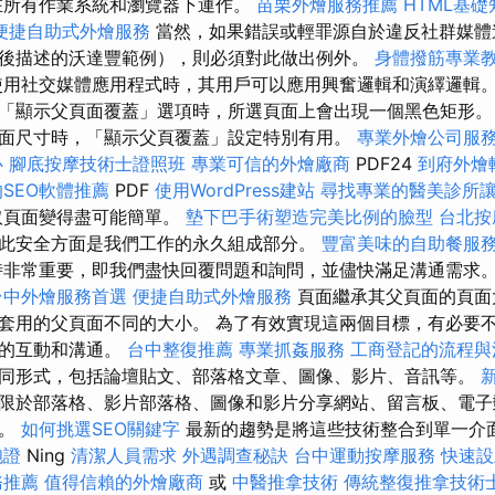
在所有作業系統和瀏覽器下運作。
苗栗外燴服務推薦
HTML基礎
便捷自助式外燴服務
當然，如果錯誤或輕罪源自於違反社群媒體
後描述的沃達豐範例），則必須對此做出例外。
身體撥筋專業
用社交媒體應用程式時，其用戶可以應用興奮邏輯和演繹邏輯。
「顯示父頁面覆蓋」選項時，所選頁面上會出現一個黑色矩形
面尺寸時，「顯示父頁覆蓋」設定特別有用。
專業外燴公司服
心
腳底按摩技術士證照班
專業可信的外燴廠商
PDF24
到府外燴
SEO軟體推薦
PDF
使用WordPress建站
尋找專業的醫美診所
取頁面變得盡可能簡單。
墊下巴手術塑造完美比例的臉型
台北按
此安全方面是我們工作的永久組成部分。
豐富美味的自助餐服
非常重要，即我們盡快回覆問題和詢問，並儘快滿足溝通需求
台中外燴服務首選
便捷自助式外燴服務
頁面繼承其父頁面的頁面
套用的父頁面不同的大小。 為了有效實現這兩個目標，有必要
們的互動和溝通。
台中整復推薦
專業抓姦服務
工商登記的流程與
同形式，包括論壇貼文、部落格文章、圖像、影片、音訊等。
限於部落格、影片部落格、圖像和影片分享網站、留言板、電子
享。
如何挑選SEO關鍵字
最新的趨勢是將這些技術整合到單一介
胞證
Ning
清潔人員需求
外遇調查秘訣
台中運動按摩服務
快速設
務推薦
值得信賴的外燴廠商
或
中醫推拿技術
傳統整復推拿技術