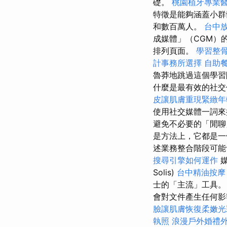
礎。
桃園植牙專業
特徵是能夠涵蓋小
和數百萬人。
台中
成媒體」（CGM）
排列頁面。
學習整
計事務所選擇
自助
魯莽地跳過這個學習
什麼是最有效的社
皮讓肌膚重現緊緻年
使用社交媒體一詞
避免不必要的「閒
是方法上，它都是一
述業務整合階段可能
搜尋引擎如何運作
媒
Solis)
台中精油按
士的「主流」工具。 
會對文件產生任何影響
臉讓肌膚恢復柔嫩光
執照
浪漫戶外婚禮