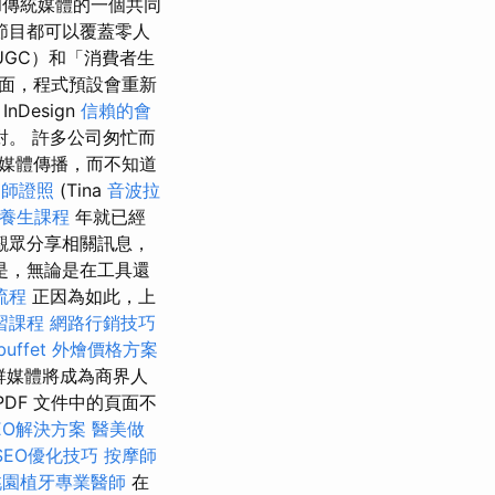
傳統媒體的一個共同
節目都可以覆蓋零人
GC）和「消費者生
面，程式預設會重新
燴
InDesign
信賴的會
。 許多公司匆忙而
媒體傳播，而不知道
脊師證照
(Tina
音波拉
絡養生課程
年就已經
觀眾分享相關訊息，
是，無論是在工具還
流程
正因為如此，上
習課程
網路行銷技巧
buffet 外燴價格方案
群媒體將成為商界人
PDF 文件中的頁面不
EO解決方案
醫美做
 SEO優化技巧
按摩師
桃園植牙專業醫師
在