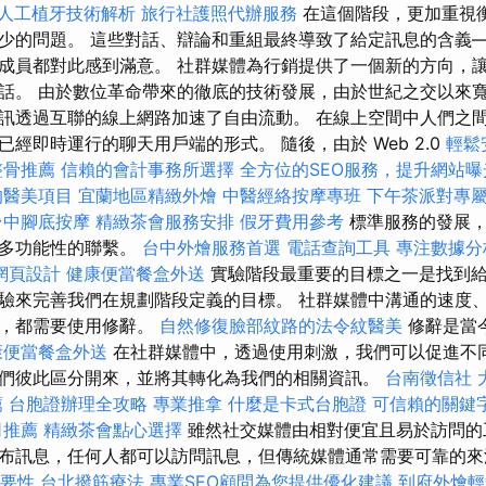
人工植牙技術解析
旅行社護照代辦服務
在這個階段，更加重視
少的問題。 這些對話、辯論和重組最終導致了給定訊息的含義
成員都對此感到滿意。 社群媒體為行銷提供了一個新的方向，
話。 由於數位革命帶來的徹底的技術發展，由於世紀之交以來
訊透過互聯的線上網路加速了自由流動。 在線上空間中人們之
經即時運行的聊天用戶端的形式。 隨後，由於 Web 2.0
輕鬆
整骨推薦
信賴的會計事務所選擇
全方位的SEO服務，提升網站曝
的醫美項目
宜蘭地區精緻外燴
中醫經絡按摩專班
下午茶派對專
台中腳底按摩
精緻茶會服務安排
假牙費用參考
標準服務的發展，
和多功能性的聯繫。
台中外燴服務首選
電話查詢工具
專注數據分
網頁設計
健康便當餐盒外送
實驗階段最重要的目標之一是找到
驗來完善我們在規劃階段定義的目標。 社群媒體中溝通的速度
力，都需要使用修辭。
自然修復臉部紋路的法令紋醫美
修辭是當
康便當餐盒外送
在社群媒體中，透過使用刺激，我們可以促進不
們彼此區分開來，並將其轉化為我們的相關資訊。
台南徵信社
薦
台胞證辦理全攻略
專業推拿
什麼是卡式台胞證
可信賴的關鍵
司推薦
精緻茶會點心選擇
雖然社交媒體由相對便宜且易於訪問的
布訊息，任何人都可以訪問訊息，但傳統媒體通常需要可靠的
重要性
台北撥筋療法
專業SEO顧問為您提供優化建議
到府外燴輕