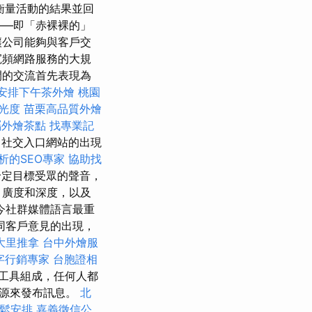
衡量活動的結果並回
——即「赤裸裸的」
讓公司能夠與客戶交
寬頻網路服務的大規
間的交流首先表現為
安排下午茶外燴
桃園
光度
苗栗高品質外燴
屬外燴茶點
找專業記
社交入口網站的出現
析的SEO專家
協助找
給定目標受眾的聲音，
、廣度和深度，以及
今社群媒體語言最重
同客戶意見的出現，
大里推拿
台中外燴服
字行銷專家
台胞證相
工具組成，任何人都
來源來發布訊息。
北
鬆安排
嘉義徵信公