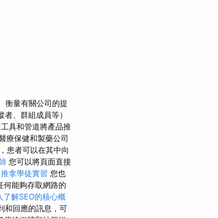
衡量有關公司的提
蹤者、群組成員等）
述工具和管道將產品推
醫療保健和製藥公司
，患者可以在其中向
師
您可以將頁面直接
摩
推拿學徒實習
您也
任何能夠存取網路的
入了解SEO的核心概
到和回應的訊息，可