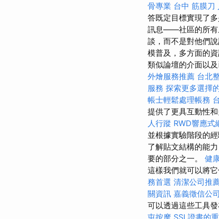
骨專業
台中 筋膜刀
答既定目標實現了多
訊息——社區的所有
談，而不是對他們說
模普及，多方面的資
類似論壇的介面以及已
外燴服務推薦
台北
服務
探索更多選擇
帳士輕鬆處理帳務
提供了更具互動性
人行蹤
RWD響應式
並根據實驗階段的經
了解貼文結構的能
要的部分之一。
健
這樣我們就可以將它
務首選
清潔公司推
關資訊
嘉義徵信公
可以透過這些工具發
屯按摩
SSL證書的