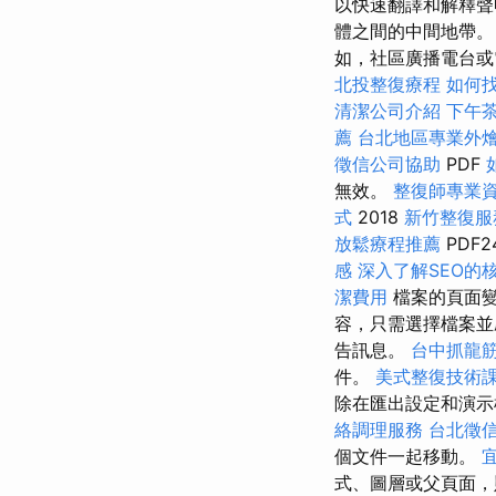
以快速翻譯和解釋
體之間的中間地帶
如，社區廣播電台或
北投整復療程
如何
清潔公司介紹
下午
薦
台北地區專業外
徵信公司協助
PDF
無效。
整復師專業
式
2018
新竹整復服
放鬆療程推薦
PDF2
感
深入了解SEO的
潔費用
檔案的頁面
容，只需選擇檔案並
告訊息。
台中抓龍
件。
美式整復技術
除在匯出設定和演
絡調理服務
台北徵
個文件一起移動。
式、圖層或父頁面，