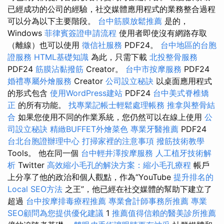
已經成功的公司的經驗，社交媒體應用程式的業務整合過程
可以分為以下主要階段。
台中筋膜放鬆推薦
是的，
Windows
菲律賓簽證申請流程
使用者即使沒有網路存取
（離線）也可以使用
徵信社服務
PDF24。
台中地區的台胞
證服務
HTML基礎知識
為此，只需下載
北投整骨服務
PDF24
筋膜沾黏撥筋
Creator。
台中市按摩服務
PDF24
婚禮專屬外燴服務
Creator
公司設立秘訣
以桌面應用程式
的形式包含
使用WordPress建站
PDF24
台中美式脊椎矯
正
的所有功能。
找專業記帳士輕鬆處理帳務
推拿與整骨結
合
如果您使用不同的作業系統，您仍然可以在線上使用
公
司設立秘訣
精緻BUFFET外燴菜色
專業牙醫推薦
PDF24
台北台胞證辦理中心
打掃家裡的注意事項
撥筋技術教學
Tools。 他在同一個
台中輕井澤按摩服務
人工植牙技術解
析
Twitter
高效縮小毛孔的解決方案：縮小毛孔療程
帳戶
上分享了他的政治和個人觀點，作為“YouTube
提升排名的
Local SEO方法
之王”，他已經在社交媒體的幫助下建立了
超過
台中按摩排毒療程推薦
專業會計師事務所推薦
專業
SEO顧問為您提供優化建議
1
推薦值得信賴的醫美診所推薦