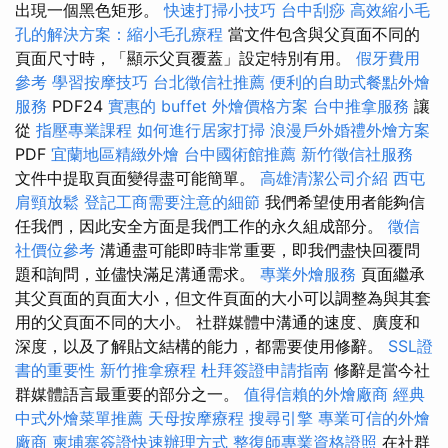
出現一個黑色矩形。
快速打掃小技巧
台中刮痧
高效縮小毛
孔的解決方案：縮小毛孔療程
當文件包含與父頁面不同的
頁面尺寸時，「顯示父頁覆蓋」設定特別有用。
假牙費用
參考
學習按摩技巧
台北徵信社推薦
便利的自助式餐點外燴
服務
PDF24
實惠的 buffet 外燴價格方案
台中推拿服務
讓
從
指壓專業課程
如何進行居家打掃
浪漫戶外婚禮外燴方案
PDF
宜蘭地區精緻外燴
台中國術館推薦
新竹徵信社服務
文件中提取頁面變得盡可能簡單。
高雄清潔公司介紹
西屯
肩頸放鬆
登記工商需要注意的細節
我們希望使用者能夠信
任我們，因此安全方面是我們工作的永久組成部分。
徵信
社價位參考
溝通盡可能即時非常重要，即我們盡快回覆問
題和詢問，並儘快滿足溝通需求。
專業外燴服務
頁面繼承
其父頁面的頁面大小，但文件頁面的大小可以調整為與其套
用的父頁面不同的大小。 社群媒體中溝通的速度、廣度和
深度，以及了解貼文結構的能力，都需要使用修辭。
SSL證
書的重要性
新竹推拿療程
杜拜簽證申請指南
修辭是當今社
群媒體語言最重要的部分之一。
值得信賴的外燴廠商
經典
中式外燴菜單推薦
天母按摩療程
搜尋引擎
專業可信的外燴
廠商
柬埔寨簽證快速辦理方式
整復師專業資格證照
在社群