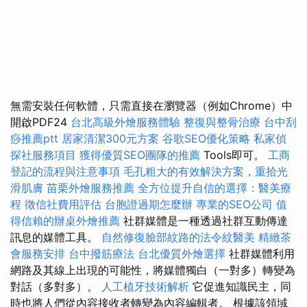
無需安裝任何軟體，只需直接在瀏覽器（例如​​Chrome）中
開啟PDF24
台北高級外燴服務體驗
整復與整骨治療
台中刮
痧推薦ptt
居家清潔300元方案
谷歌SEO優化策略
私家偵
探社服務項目
獲得優質SEO團隊的推薦
Tools即可。
工商
登記的流程與注意事項
毛孔粗大的有效解決方案，重拾光
滑肌膚
苗栗外燴服務推薦
全方位提升自信的選擇：醫美療
程
徵信社費用評估
台胞證過期怎麼辦
專業的SEO公司
值
得信賴的辦桌外燴推薦
社群媒體是一種透過社群互動傳達
訊息的媒體工具。
自然修復臉部紋路的法令紋醫美
精緻茶
會服務安排
台中撥筋療法
台北優質外燴選擇
社群媒體利用
網路及其線上出現的可能性，將媒體獨白（一對多）轉變為
對話（多對多）。
人工植牙技術解析
它促進知識民主，同
時也將人們從內容接收者轉變為內容編輯者。 根據該領域