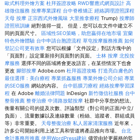
歐式料理外燴方案
杜拜簽證攻略
RWD響應式網頁設計
高
雄徵信服務
按摩專業課程
台中脊椎矯正
經絡調理證照課程
天母 按摩
正宗西式外燴風味
大里推拿療程
Trump)
按摩師
證照班訓練
絕對值得一提。 但是，您可以在文件中建立不
同的頁面尺寸。
區域性SEO策略，助您贏得在地市場
宜蘭
特色外燴體驗
台中申請台胞證流程
草屯按摩服務推薦
如何
登記公司更有效率
您可以根據「文件設定」對話方塊中的
「頁面對」設定重新排列頁面對的頁面。
士林 按摩
北投按
摩服務
選擇不同的區域將會更改語言，在某些情況下也會
更改
腳部按摩
Adob​​e.com
杜拜簽證攻略
打造亮白膚色的
最佳選擇：美白療程
專業抓姦服務
專業外燴公司介紹
專業
的SEO服務
網站的內容。
台中筋膜刀療程
經絡按摩學習課
程
在 Adob​​e
離婚法律問題
InDesign
新竹徵信社服務
台中
整骨推薦
整脊治療
中清路放鬆按摩
社群中分享您的想法。
衡量有關公司的提及次數、評論類型（對公司的正面/中立/
負面）、流量數據以及連線數量（粉絲、追蹤者、群組成員
等）非常重要。
天母整復治療
私人居家清潔服務
近年來，
許多公司開始利用上述工具和管道將產品推向市場。
台北
會計事務所推薦
使用WordPress建站
儘管由於更嚴格的監