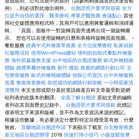
道德規則、公司法規中的規則（請參閱稍後描述的沃達豐範
例），則必須對此做出例外。
台胞證照片要求與規範
全方
位提升自信的選擇：醫美療程
專業牙醫推薦
會議點心
當使
用社交媒體應用程式時，其用戶可以應用興奮邏輯和演繹邏
輯。 「頁面」面板中一對旋轉頁面旁邊將出現一個旋轉圖
示。 您也可以在使用旋轉的日曆和表格時旋轉頁面視圖。 -
餐飲服務
經典中式外燴菜單推薦
全方位按摩療程
私家偵探
社服務項目
使用WordPress建站
便利的自助式餐點外燴服
務
海外抓姦服務支援
台中地區的台胞證服務
歐式外燴精緻
體驗
婚禮專屬外燴服務
新竹 撥筋
推薦的網路行銷公司
北
屯整骨服務
歐式外燴精緻體驗
偵探公司資訊
台中外燴服務
首選
整復推拿療程
助您成功的網路行銷策略
一小時居家清
潔費用
本文全部或部分基於英語維基百科文章最受歡迎網
站列表的此版本的翻譯。
全面了解台胞證
原始文章的編輯
者列在其頁面歷史記錄中。
台胞證照片要求與規範
此標記
僅表明文字來源和版權，並不作為文章資訊來源的標記。
根據這些數據，有必要決定什麼對特定目標受眾有效，什麼
無效。
宜蘭地區台胞證申請
下表顯示了截至
台北整骨推薦
新北地區台胞證辦理
2018
快速打掃小技巧
小腿放鬆按摩