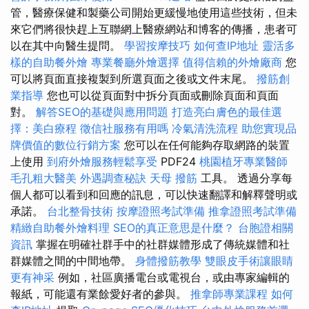
管，醫療保健和製藥公司開始更緩慢地使用這些技術，但未
來它們將很快趕上互聯網上醫療網站和博客的傳播，患者可
以在其中向醫生提問。
學習按摩技巧
如何查IP地址
靈活多
樣的自助餐外燴
專業餐廳外燴選擇
值得信賴的外燴廠商
您
可以將頁面直接複製到所選頁面之後或文件末尾。
撥筋創
業指導
您也可以從頁面對中拆分頁面或刪除頁面和頁面
對。
解答SEO的基礎與應用問題
打造亮白膚色的最佳選
擇：美白療程
徵信社服務有用嗎
冷氣清洗流程
助您實現品
牌價值的數位行銷方案
您可以在任何能夠存取網路的裝置
上使用
到府外燴服務輕鬆享受
PDF24
桃園植牙專業醫師
毛孔粗大醫美
外遇調查秘訣
天母 撥筋
工具。 透過分享每
個人都可以看到和回應的訊息，可以快速翻譯和解釋聲明或
承諾。
台北整骨技術
按摩證照考試準備
推拿證照考試準備
精緻自助餐外燴料理
SEO的真正意思是什麼？
台胞證相關
資訊
掌握在明確社群手中的社群媒體形成了傳統媒體和社
群媒體之間的中間地帶。
身體撥筋教學
雙眼皮手術讓眼睛
更有神采
例如，社區廣播電台或電視台，或由專家編輯的
報紙，可能還有業餘愛好者的參與。
推拿師專業課程
如何