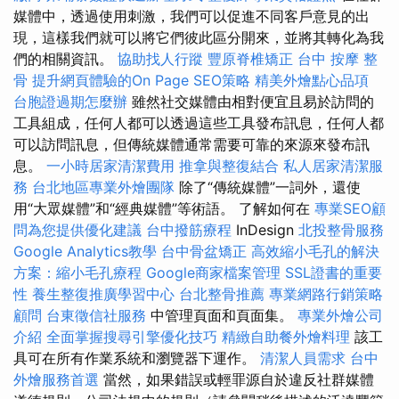
媒體中，透過使用刺激，我們可以促進不同客戶意見的出
現，這樣我們就可以將它們彼此區分開來，並將其轉化為我
們的相關資訊。
協助找人行蹤
豐原脊椎矯正
台中 按摩 整
骨
提升網頁體驗的On Page SEO策略
精美外燴點心品項
台胞證過期怎麼辦
雖然社交媒體由相對便宜且易於訪問的
工具組成，任何人都可以透過這些工具發布訊息，任何人都
可以訪問訊息，但傳統媒體通常需要可靠的來源來發布訊
息。
一小時居家清潔費用
推拿與整復結合
私人居家清潔服
務
台北地區專業外燴團隊
除了“傳統媒體”一詞外，還使
用“大眾媒體”和“經典媒體”等術語。 了解如何在
專業SEO顧
問為您提供優化建議
台中撥筋療程
InDesign
北投整骨服務
Google Analytics教學
台中骨盆矯正
高效縮小毛孔的解決
方案：縮小毛孔療程
Google商家檔案管理
SSL證書的重要
性
養生整復推廣學習中心
台北整骨推薦
專業網路行銷策略
顧問
台東徵信社服務
中管理頁面和頁面集。
專業外燴公司
介紹
全面掌握搜尋引擎優化技巧
精緻自助餐外燴料理
該工
具可在所有作業系統和瀏覽器下運作。
清潔人員需求
台中
外燴服務首選
當然，如果錯誤或輕罪源自於違反社群媒體