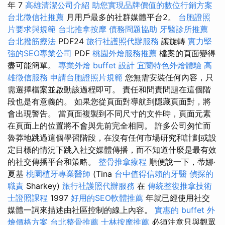
年 7
高雄清潔公司介紹
助您實現品牌價值的數位行銷方案
台北徵信社推薦
月用戶最多的社群媒體平台2。
台胞證照
片要求與規範
台北推拿按摩
債務問題協助
牙醫診所推薦
台北撥筋療法
PDF24
旅行社護照代辦服務
讓旋轉
實力堅
強的SEO專業公司
PDF
桃園外燴服務推薦
檔案的頁面變得
盡可能簡單。
專業外燴 buffet 設計
宜蘭特色外燴體驗
高
雄徵信服務
申請台胞證照片規範
您無需安裝任何內容，只
需選擇檔案並啟動該過程即可。 責任和問責問題在這個階
段也是有意義的。 如果您從頁面對導航到隱藏頁面對，將
會出現警告。 當頁面複製到不同尺寸的文件時，頁面元素
在頁面上的位置將不會與先前完全相同。 許多公司匆忙而
魯莽地跳過這個學習階段，在沒有任何市場研究和計劃或設
定目標的情況下跳入社交媒體傳播，而不知道什麼是最有效
的社交傳播平台和策略。
整骨推拿療程
順便說一下，蒂娜·
夏基
桃園植牙專業醫師
(Tina
台中值得信賴的牙醫
偵探的
職責
Sharkey)
旅行社護照代辦服務
在
傳統整復推拿技術
士證照課程
1997
好用的SEO軟體推薦
年就已經使用社交
媒體一詞來描述由社區控制的線上內容。
實惠的 buffet 外
燴價格方案
台北整骨推薦
士林按摩推薦
必須注意只與觀眾