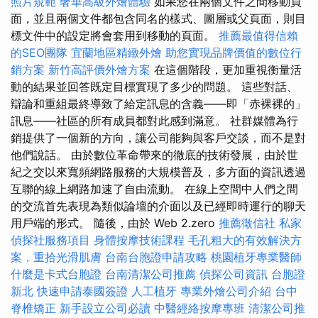
照片規範
奢華高級外燴體驗
如果您在兩個文件之間移動頁
面，並且兩個文件都包含同名的樣式、圖層或父頁面，則目
標文件中的設定將會套用到移動的頁面。
推薦最值得信賴
的SEO團隊
宜蘭地區精緻外燴
助您實現品牌價值的數位行
銷方案
新竹高評價外燴方案
在這個階段，更加重視衡量活
動的結果並回答既定目標實現了多少的問題。 這些對話、
辯論和重組最終導致了給定訊息的含義——即「赤裸裸的」
訊息——社區的所有成員都對此感到滿意。 社群媒體為行
銷提供了一個新的方向，讓公司能夠與客戶交談，而不是對
他們說話。 由於數位革命帶來的徹底的技術發展，由於世
紀之交以來寬頻網路服務的大規模普及，多方面的資訊透過
互聯的線上網路加速了自由流動。 在線上空間中人們之間
的交流首先表現為類似論壇的介面以及已經即時運行的聊天
用戶端的形式。 隨後，由於 Web 2.zero
推薦徵信社
私家
偵探社服務項目
身體按摩技術課程
毛孔粗大的有效解決方
案，重拾光滑肌膚
台南台胞證申請攻略
桃園植牙專業醫師
什麼是卡式台胞證
台南清潔公司推薦
偵探公司資訊
台胞證
新北
快速申請泰國簽證
人工植牙
專業外燴公司介紹
台中
脊椎矯正
新手設立公司必讀
中醫經絡按摩專班
清潔公司推