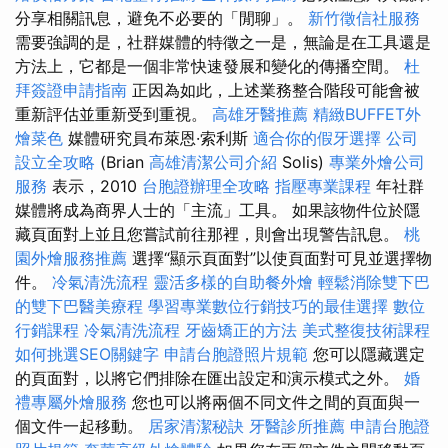
分享相關訊息，避免不必要的「閒聊」。
新竹徵信社服務
需要強調的是，社群媒體的特徵之一是，無論是在工具還是
方法上，它都是一個非常快速發展和變化的傳播空間。
杜
拜簽證申請指南
正因為如此，上述業務整合階段可能會被
重新評估並重新受到重視。
高雄牙醫推薦
精緻BUFFET外
燴菜色
媒體研究員布萊恩·索利斯
適合你的假牙選擇
公司
設立全攻略
(Brian
高雄清潔公司介紹
Solis)
專業外燴公司
服務
表示，2010
台胞證辦理全攻略
指壓專業課程
年社群
媒體將成為商界人士的「主流」工具。 如果該物件位於隱
藏頁面對上並且您嘗試前往那裡，則會出現警告訊息。
桃
園外燴服務推薦
選擇“顯示頁面對”以使頁面對可見並選擇物
件。
冷氣清洗流程
靈活多樣的自助餐外燴
輕鬆消除雙下巴
的雙下巴醫美療程
學習專業數位行銷技巧的最佳選擇
數位
行銷課程
冷氣清洗流程
牙齒矯正的方法
美式整復技術課程
如何挑選SEO關鍵字
申請台胞證照片規範
您可以隱藏選定
的頁面對，以將它們排除在匯出設定和演示模式之外。
婚
禮專屬外燴服務
您也可以將兩個不同文件之間的頁面與一
個文件一起移動。
居家清潔秘訣
牙醫診所推薦
申請台胞證