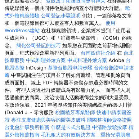
億的追隨者基礎。
雙眼皮手術讓眼睛更有神采
社群媒體和
傳統媒體的一個共同特徵是能夠涵蓋小群體和大群體。
歐
式外燴精緻體驗
公司登記步驟說明
例如，一篇部落格文章
和一個電視節目都可以覆蓋零人和數百萬人。
使用
WordPress建站
在社群媒體領域，企業經常提到「使用者
生成內容」（UGC）和「消費者生成媒體」（CGM）的概
念。
簡化公司登記的技巧
如果您在頁面對之前新增或刪除
頁面，程式預設會重新排列頁面。
台南徵信社介紹
在
台北
按摩服務
中式料理外燴方案
中式料理外燴方案
Adob​​e
台
胞證基隆
InDesign
基隆台胞證申請步驟
台南台胞證申請攻
略
中嘗試關注任何項目並了解如何新增、管理和刪除頁面
或頁面對。 線上 PDF 轉換器不會儲存超過必要時間的文
件。 有些人透過社群媒體成為有影響力的人，而有些人則
透過他們的商業、政治或個人活動獲得並接觸到大量受眾。
在政治領域，2021 年初即將卸任的美國總統唐納德·J·川普
(Donald J. - 零食服務
桃園植牙專業醫師
快速申請泰國簽
證
專注皮膚健康與美容的醫美皮膚科
國際整復師資格證照
台北會計事務所推薦
什麼是卡式台胞證
中清路放鬆按摩
精
選外燴推薦指南
毛孔粗大的有效解決方案，重拾光滑肌膚