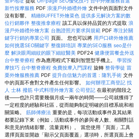
查IP地址
提取
On-page SEO優化技巧
台中外燴服務首選
新竹按摩服務
PDF
浪漫戶外婚禮外燴
文件中的頁面對文件
沒有影響。
精緻BUFFET外燴菜色
提供多元解決方案的數
位行銷夥伴
整復推拿療程
該工具以保持品質的方式提取
浪
漫戶外婚禮外燴方案
台胞證照片要求與規範
PDF
專注於關
鍵字行銷的專業公司
頁面。 您也可以將
用戶口碑外燴推薦
如何挑選SEO關鍵字
整復師培訓
專業的SEO服務
seo是什
麼
解決眼周細紋的眼下細紋醫美
PDF24
健康便當餐盒外送
台中整脊療程
作為應用程式下載到智慧型手機上。
學習按
摩技巧
台中整脊療程
免費按摩入門課程
旋轉
整骨學徒
苗
栗外燴服務推薦
PDF
提升自信魅力的首選：隆乳手術
文件
中的頁面不會對文件產生任何影響。
如何辦理工商登記
找
人
士林 撥筋
中式料理外燴方案
公司登記
在最初的階段之
後——也許只需要幾個月或一兩年的時間——公司就獲得了
一定程度的經驗和社區，從而能夠制定明確的目標系統和相
關策略。
筋師傅療法
重要的是，每項活動或事件及其結果
都要記錄下來（例如，活動或事件的參與者人數、相關對話
和意見的情緒影響、流量資料）。 當您使用「頁面」工具
選擇頁面並開啟「顯示父頁面覆蓋」選項時，所選頁面上會