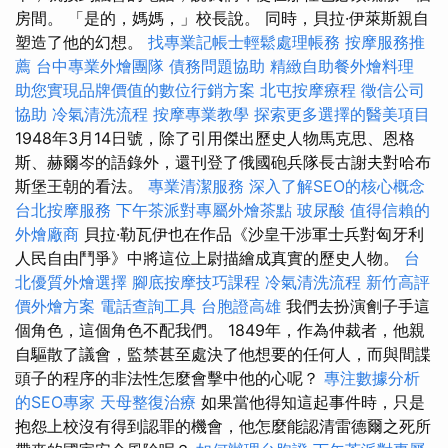
房間。 「是的，媽媽，」校長說。 同時，貝拉·伊萊斯親自
塑造了他的幻想。
找專業記帳士輕鬆處理帳務
按摩服務推
薦
台中專業外燴團隊
債務問題協助
精緻自助餐外燴料理
助您實現品牌價值的數位行銷方案
北屯按摩療程
徵信公司
協助
冷氣清洗流程
按摩專業教學
探索更多選擇的醫美項目
1948年3月14日號，除了引用傑出歷史人物馬克思、恩格
斯、赫爾岑的語錄外，還刊登了俄國砲兵隊長古謝夫對哈布
斯堡王朝的看法。
專業清潔服務
深入了解SEO的核心概念
台北按摩服務
下午茶派對專屬外燴茶點
玻尿酸
值得信賴的
外燴廠商
貝拉·勒瓦伊也在作品《沙皇干涉軍士兵對匈牙利
人民自由鬥爭》中將這位上尉描繪成真實的歷史人物。
台
北優質外燴選擇
腳底按摩技巧課程
冷氣清洗流程
新竹高評
價外燴方案
電話查詢工具
台胞證高雄
我們去扮演劊子手這
個角色，這個角色不配我們。 1849年，作為仲裁者，他親
自驅散了議會，監禁甚至處決了他想要的任何人，而與間諜
頭子的程序的非法性怎麼會擊中他的心呢？
專注數據分析
的SEO專家
天母整復治療
如果當他得知這起事件時，只是
抱怨上校沒有得到認罪的機會，他怎麼能認清雷德爾之死所