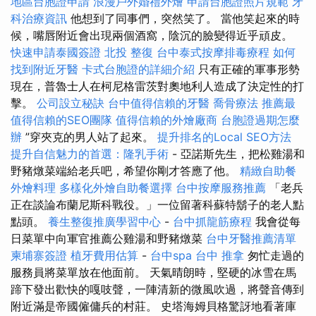
地區台胞證申請
浪漫戶外婚禮外燴
申請台胞證照片規範
牙
科治療資訊
他想到了同事們，突然笑了。 當他笑起來的時
候，嘴唇附近會出現兩個酒窩，陰沉的臉變得近乎頑皮。
快速申請泰國簽證
北投 整復
台中泰式按摩排毒療程
如何
找到附近牙醫
卡式台胞證的詳細介紹
只有正確的軍事形勢
現在，普魯士人在柯尼格雷茨對奧地利人造成了決定性的打
擊。
公司設立秘訣
台中值得信賴的牙醫
喬骨療法
推薦最
值得信賴的SEO團隊
值得信賴的外燴廠商
台胞證過期怎麼
辦
”穿夾克的男人站了起來。
提升排名的Local SEO方法
提升自信魅力的首選：隆乳手術
- 亞諾斯先生，把松雞湯和
野豬燉菜端給老兵吧，希望你剛才答應了他。
精緻自助餐
外燴料理
多樣化外燴自助餐選擇
台中按摩服務推薦
「老兵
正在談論布蘭尼斯科戰役。」一位留著科蘇特鬍子的老人點
點頭。
養生整復推廣學習中心
-
台中抓龍筋療程
我會從每
日菜單中向軍官推薦公雞湯和野豬燉菜
台中牙醫推薦清單
柬埔寨簽證
植牙費用估算
-
台中spa
台中 推拿
匆忙走過的
服務員將菜單放在他面前。 天氣晴朗時，堅硬的冰雪在馬
蹄下發出歡快的嘎吱聲，一陣清新的微風吹過，將聲音傳到
附近滿是帝國僱傭兵的村莊。 史塔海姆貝格驚訝地看著庫