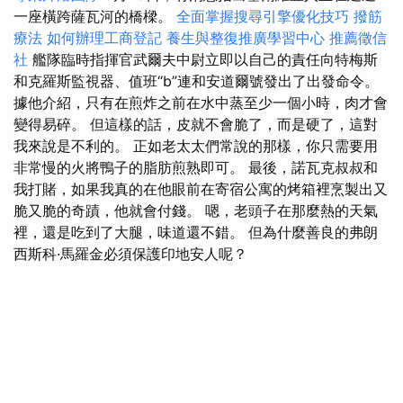
一座橫跨薩瓦河的橋樑。
全面掌握搜尋引擎優化技巧
撥筋
療法
如何辦理工商登記
養生與整復推廣學習中心
推薦徵信
社
艦隊臨時指揮官武爾夫中尉立即以自己的責任向特梅斯
和克羅斯監視器、值班“b”連和安道爾號發出了出發命令。
據他介紹，只有在煎炸之前在水中蒸至少一個小時，肉才會
變得易碎。 但這樣的話，皮就不會脆了，而是硬了，這對
我來說是不利的。 正如老太太們常說的那樣，你只需要用
非常慢的火將鴨子的脂肪煎熟即可。 最後，諾瓦克叔叔和
我打賭，如果我真的在他眼前在寄宿公寓的烤箱裡烹製出又
脆又脆的奇蹟，他就會付錢。 嗯，老頭子在那麼熱的天氣
裡，還是吃到了大腿，味道還不錯。 但為什麼善良的弗朗
西斯科·馬羅金必須保護印地安人呢？