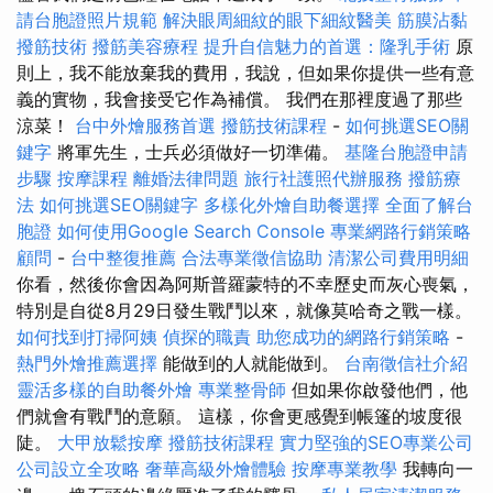
請台胞證照片規範
解決眼周細紋的眼下細紋醫美
筋膜沾黏
撥筋技術
撥筋美容療程
提升自信魅力的首選：隆乳手術
原
則上，我不能放棄我的費用，我說，但如果你提供一些有意
義的實物，我會接受它作為補償。 我們在那裡度過了那些
涼菜！
台中外燴服務首選
撥筋技術課程
-
如何挑選SEO關
鍵字
將軍先生，士兵必須做好一切準備。
基隆台胞證申請
步驟
按摩課程
離婚法律問題
旅行社護照代辦服務
撥筋療
法
如何挑選SEO關鍵字
多樣化外燴自助餐選擇
全面了解台
胞證
如何使用Google Search Console
專業網路行銷策略
顧問
-
台中整復推薦
合法專業徵信協助
清潔公司費用明細
你看，然後你會因為阿斯普羅蒙特的不幸歷史而灰心喪氣，
特別是自從8月29日發生戰鬥以來，就像莫哈奇之戰一樣。
如何找到打掃阿姨
偵探的職責
助您成功的網路行銷策略
-
熱門外燴推薦選擇
能做到的人就能做到。
台南徵信社介紹
靈活多樣的自助餐外燴
專業整骨師
但如果你啟發他們，他
們就會有戰鬥的意願。 這樣，你會更感覺到帳篷的坡度很
陡。
大甲放鬆按摩
撥筋技術課程
實力堅強的SEO專業公司
公司設立全攻略
奢華高級外燴體驗
按摩專業教學
我轉向一