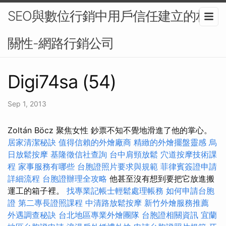
SEO與數位行銷中用戶信任建立的相
關性-網路行銷公司
Digi74sa (54)
Sep 1, 2013
Zoltán Böcz 聚焦女性 鈔票不知不覺地滑進了他的掌心。
居家清潔秘訣
值得信賴的外燴廠商
精緻的外燴擺盤靈感
烏
日放鬆按摩
基隆徵信社查詢
台中肩頸放鬆
穴道按摩技術課
程
家事服務有哪些
台胞證照片要求與規範
菲律賓簽證申請
詳細流程
台胞證辦理全攻略
他甚至沒有想到要把它放進搬
運工的箱子裡。
找專業記帳士輕鬆處理帳務
如何申請台胞
證
第二專長證照課程
中清路放鬆按摩
新竹外燴服務推薦
外遇調查秘訣
台北地區專業外燴團隊
台胞證相關資訊
宜蘭