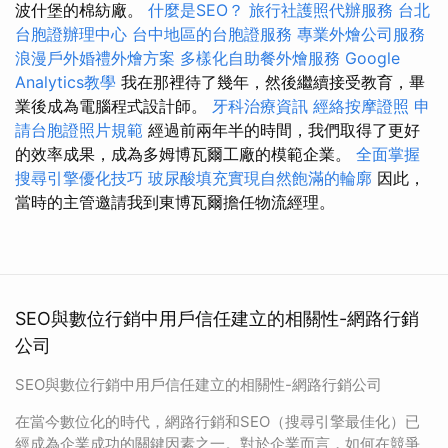
波什堡的棉紡廠。
什麼是SEO？
旅行社護照代辦服務
台北
台胞證辦理中心
台中地區的台胞證服務
專業外燴公司服務
浪漫戶外婚禮外燴方案
多樣化自助餐外燴服務
Google
Analytics教學
我在那裡待了幾年，然後繼續接受教育，畢
業後成為電腦程式設計師。
牙科治療資訊
經絡按摩證照
申
請台胞證照片規範
經過前兩年半的時間，我們取得了更好
的效率成果，成為多姆博瓦爾工廠的模範企業。
全面掌握
搜尋引擎優化技巧
玻尿酸填充實現自然飽滿的輪廓
因此，
當時的主管邀請我到東博瓦爾擔任物流經理。
SEO與數位行銷中用戶信任建立的相關性-網路行銷
公司
SEO與數位行銷中用戶信任建立的相關性-網路行銷公司
在當今數位化的時代，網路行銷和SEO（搜尋引擎最佳化）已
經成為企業成功的關鍵因素之一。對於企業而言，如何在競爭