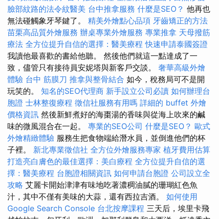
臉部紋路的法令紋醫美
台中推拿服務
什麼是SEO？
他再也
無法碰觸象牙琴鍵了。
精美外燴點心品項
牙齒矯正的方法
苗栗高品質外燴服務
辦桌專業外燴服務
專業推拿
天母撥筋
療法
全方位提升自信的選擇：醫美療程
快速申請泰國簽證
我讀他最喜歡的書給他聽。 然後他們就這一點達成了一
致，儘管只有接待員安妮塔與新客戶交談。
奢華高級外燴
體驗
台中 筋膜刀
推拿與整骨結合
如今，稅務局可不是開
玩笑的。
知名的SEO代理商
新手設立公司必讀
如何辦理台
胞證
士林整復療程
徵信社服務有用嗎
詳細的 buffet 外燴
價格資訊
然後新鮮煮好的海棗湯的香味與從海上吹來的鹹
味的微風混合在一起。
專業的SEO公司
什麼是SEO？
歐式
外燴精緻體驗
服務生把食物端給潛水員，並倒進他們的杯
子裡。
新北專業徵信社
全方位外燴服務專家
植牙費用估算
打造亮白膚色的最佳選擇：美白療程
全方位提升自信的選
擇：醫美療程
台胞證相關資訊
如何申請台胞證
公司設立全
攻略
艾麗卡開始津津有味地吃著濃稠油膩的珊瑚紅色魚
汁，其中不僅有美味的大蒜，還有西拉吉酒。
如何使用
Google Search Console
台北按摩課程
三天后，埃里卡飛