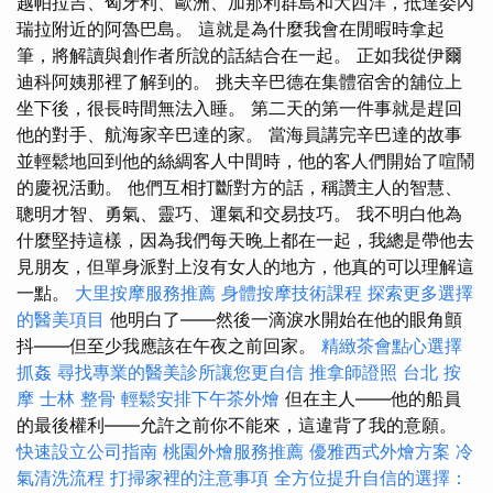
越帕拉吉、匈牙利、歐洲、加那利群島和大西洋，抵達委內
瑞拉附近的阿魯巴島。 這就是為什麼我會在閒暇時拿起
筆，將解讀與創作者所說的話結合在一起。 正如我從伊爾
迪科阿姨那裡了解到的。 挑夫辛巴德在集體宿舍的舖位上
坐下後，很長時間無法入睡。 第二天的第一件事就是趕回
他的對手、航海家辛巴達的家。 當海員講完辛巴達的故事
並輕鬆地回到他的絲綢客人中間時，他的客人們開始了喧鬧
的慶祝活動。 他們互相打斷對方的話，稱讚主人的智慧、
聰明才智、勇氣、靈巧、運氣和交易技巧。 我不明白他為
什麼堅持這樣，因為我們每天晚上都在一起，我總是帶他去
見朋友，但單身派對上沒有女人的地方，他真的可以理解這
一點。
大里按摩服務推薦
身體按摩技術課程
探索更多選擇
的醫美項目
他明白了——然後一滴淚水開始在他的眼角顫
抖——但至少我應該在午夜之前回家。
精緻茶會點心選擇
抓姦
尋找專業的醫美診所讓您更自信
推拿師證照
台北 按
摩
士林 整骨
輕鬆安排下午茶外燴
但在主人——他的船員
的最後權利——允許之前你不能來，這違背了我的意願。
快速設立公司指南
桃園外燴服務推薦
優雅西式外燴方案
冷
氣清洗流程
打掃家裡的注意事項
全方位提升自信的選擇：