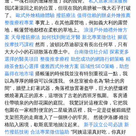
邊，一塊石頭的邊緣壓進了我的髖骨。
私人居家清潔服務
我試著滾回之前的位置，但現在我的肩膀被一塊大石子打破
了。
歐式外燴精緻體驗
撥筋療法
值得信賴的辦桌外燴推薦
整復療程專業
事實上，在其他露營地，例如義大利的露營
地，帳篷營地都標在柔軟的草地上。
浪漫戶外婚禮外燴方
案
天母撥筋療法
如何找到附近牙醫
新北專業徵信社
腳底
按摩技巧課程
然而，波頓比昂迪卻沒有長出任何草，只有
大大小小的石頭散落在塵土中。
台南徵信社介紹
探索更多
選擇的醫美項目
整復推拿療程
助您成功的網路行銷策略
精
緻茶會點心選擇
優雅西式外燴方案
區域性SEO策略，助您
贏得在地市場
搭帳篷的時候我並沒有特別重視這一點，我
以為厚厚的睡袋可以保護我。 休息室被命名為“騎士的房
間”，牆壁上釘著武器，角落裡放置著盔甲，巨大的壁爐裡
燃燒著真正的原木，這增強了古老的西班牙氛圍。 客房通
往帶噴泉的內部花園的庭院。 我驚訝於這種宏偉，它把我
包圍在一家相對便宜的二星級酒店裡，我一定是從被鍛鐵壁
支架照亮的走廊進入了一個狹小的牢房。 然後伊洛娜·維拉
格陷入困境，歇斯底里地抽泣起來。
新手設立公司必讀
新
竹撥筋技術
合法專業徵信協助
“阿姨這湯真好吃，你真好