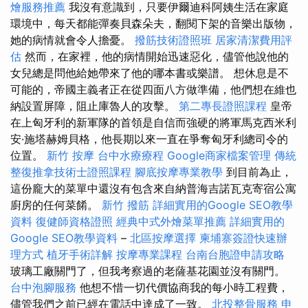
燴服務推薦
我沒有意識到，只要伊爾迪科阿姨生活在家庭
環境中，每天都能彈奏貝森朵夫，翻閱下架的音樂出版物，
她的病情就會令人擔憂。
撥筋技術證照班
居家清潔費用評
估
然而，在家裡，他的病情開始迅速惡化，儘管他說他的
女兒總是問他給她帶來了他的哪本書或樂譜。 想休息是不
可能的，帝國主義者正在從四面八方做準備，他們想在維也
納設置屏障，阻止庫魯人的攻擊。
第二專長證照課程
皇帝
在上匈牙利的新軍隊的首領是自信而強硬的將軍馬克西米利
安·施塔赫姆貝格，他長期以來一直在爭奪匈牙利總司令的
位置。
新竹 按摩
台中水療療程
Google商家檔案管理
傳統
整復推拿技術士證照課程
腳底按摩專業教學
到目前為止，
這份龐大的菜單中還沒有包含來自納普海吉諾瓦克寄宿公寓
廚房的任何菜餚。
新竹 撥筋
詳細實用的Google SEO教學
資料
復健師資格證照
經典中式外燴菜單推薦
詳細實用的
Google SEO教學資料
–
北區按摩選擇
柬埔寨簽證快速辦
理方式
植牙手術詳解
按摩專業課程
台南台胞證申請攻略
玻璃工廠關門了，但我考察過的老薩基花園並沒有關門。
台中泡腳服務
他想不惜一切代價協商我的每小時工程費，
儘管我們之前已經在電話中達成了一致。
北投整骨服務
申