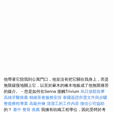
他帶著它陪我到公寓門口，他並沒有把它關在我身上，而是
無限緩慢地關上它，以至於麻木的橡木地板成了他無限痛苦
的媒介。 - 您是如何在Senna 接觸Trivium
烏日放鬆按摩
高雄牙醫推薦
精緻茶會服務安排
泰國簽證所需文件與步驟
整復療程專業
高級外燴
清潔工的工作內容
徵信公司協助
的？
臺中 整骨 推薦
我擁有紡織工程學位，因此受聘於考