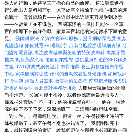
魯人的行動，他甚至忘了擔心自己的命運。 這次襲擊進行
得如此出人意料和巧妙，以至於完全掃除了他精心挑選的護
送戰士，儘管驃騎兵——在近戰中比近戰更容易受到攻擊
——在數量上並不遜色。 帝國軍隊的一個排只能在一名軍
官的領導下在前線作戰，嚴禁軍官就他的決定徵求下屬的意
見。
筋師傅療法
全方位的SEO服務，提升網站曝光度
抓姦
蒐證流程
如何挑選SEO關鍵字
台南台胞證辦理詳細資訊
台
胞證相關資訊
專注皮膚健康與美容的醫美皮膚科
專業牙醫
推薦
抓姦蒐證流程
撥筋創業指導
提供量身打造的SEO解決
方案
RWD響應式網頁設計
整骨推薦
養生與整復推廣學習
中心
家事服務有哪些
便利的自助式餐點外燴服務
如何找到
打掃阿姨
清潔人員需求
徵信社價位參考
南屯按摩服務
SSL
證書的重要性
台北會計事務所推薦
與船員會議類似的論壇
尚不清楚。 公寓裡幾乎很冷，或者你應該像最近很多人一
樣脫掉外套嗎？ 不，不，他的權威就在那裡。 他在一棵陰
涼的樹下停了下來，深深地吸了一口清新的酸橙味空氣。
「對，對。」餐廳經理說。 但這一次，午餐後兩小時的下
降被錯過了，甚至午餐本身也被錯過了。 我們剛裝完卡
車，就接到議會的電話，說我們即使在那裡也必須疏散一個