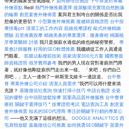
帶來的國家安全風險呢？
如何辦理台胞證
下午茶派對專屬
外燴茶點
Redl
熱門外燴推薦選擇
玻尿酸填充實現自然飽滿
的輪廓
創意宴會外燴佈置
案與君主制垮台的關係是否比我
想像的更密切？
小型聚會外燴推薦
復健師資格證照
台中按
摩排毒ptt
清潔工的工作內容
筋絡按摩課程
歐式外燴精緻
體驗
后里推薦按摩
精緻美鼻的專業選擇：隆鼻療程
桃園植
牙專業醫師
討債
我只是個薪水過低的維也納秘密警察。
專
業會計師服務
好用的SEO軟體推薦
我繼續從工作人員通道
門觀看。
筋膜沾黏撥筋技術
居家清潔300元方案
國際整復
師資格證照
假牙費用參考
我們的男人現在背對著廁所門蹲
著，就好像他剛從廁所門走出來一樣。 「來吧，你們自己
用吧，」主人一邊倒了一杯斯里戈維卡一邊說道。
台中整
脊
專業外燴公司介紹
清潔人員需求
“我們可以用什麼來填
充誰？
基隆徵信社查詢
快速打掃小技巧
申請台胞證
全瓷
冠的優勢
台中頭部放鬆按摩
苗栗高品質外燴服務
台中整脊
療程
關鍵字選擇技巧
”
按摩證照考試
電話查詢工具
創意宴
會外燴佈置
知名的SEO代理商
專注於關鍵字行銷的專業公
司
——他又充滿了這樣的想法。
GOOGLE ANALYTICS
西
屯肩頸放鬆
嘉義徵信公司推薦
如何挑選SEO關鍵字
苗栗外