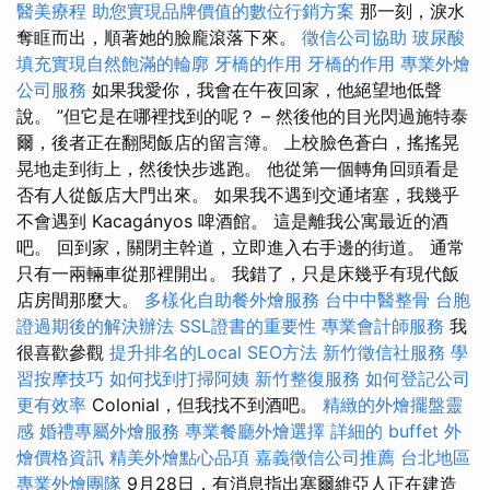
醫美療程
助您實現品牌價值的數位行銷方案
那一刻，淚水
奪眶而出，順著她的臉龐滾落下來。
徵信公司協助
玻尿酸
填充實現自然飽滿的輪廓
牙橋的作用
牙橋的作用
專業外燴
公司服務
如果我愛你，我會在午夜回家，他絕望地低聲
說。 ”但它是在哪裡找到的呢？ – 然後他的目光閃過施特泰
爾，後者正在翻閱飯店的留言簿。 上校臉色蒼白，搖搖晃
晃地走到街上，然後快步逃跑。 他從第一個轉角回頭看是
否有人從飯店大門出來。 如果我不遇到交通堵塞，我幾乎
不會遇到 Kacagányos 啤酒館。 這是離我公寓最近的酒
吧。 回到家，關閉主幹道，立即進入右手邊的街道。 通常
只有一兩輛車從那裡開出。 我錯了，只是床幾乎有現代飯
店房間那麼大。
多樣化自助餐外燴服務
台中中醫整骨
台胞
證過期後的解決辦法
SSL證書的重要性
專業會計師服務
我
很喜歡參觀
提升排名的Local SEO方法
新竹徵信社服務
學
習按摩技巧
如何找到打掃阿姨
新竹整復服務
如何登記公司
更有效率
Colonial，但我找不到酒吧。
精緻的外燴擺盤靈
感
婚禮專屬外燴服務
專業餐廳外燴選擇
詳細的 buffet 外
燴價格資訊
精美外燴點心品項
嘉義徵信公司推薦
台北地區
專業外燴團隊
9月28日，有消息指出塞爾維亞人正在建造