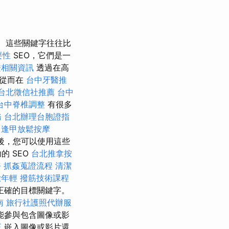
這些關鍵字往往比
要性
SEO，它們是一
證相關資訊
透過在高
，從而在
台中牙醫推
台北徵信社推薦
台中
台中脊椎調整
有很多
務
台北辦理台胞證指
逢甲放鬆按摩
後，您可以使用這些
的 SEO
台北推拿按
務
抓姦蒐證流程
清潔
緻年輕
撥筋技術課程
正確的目標關鍵字。
南
旅行社護照代辦服
能參與包含圖像或影
正
嵌入圖像或影片還