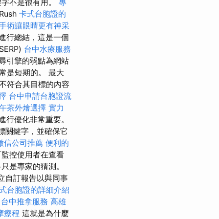
鍵字不是很有用。
專
Rush
卡式台胞證的
手術讓眼睛更有神采
進行總結，這是一個
SERP)
台中水療服務
尋引擎的弱點為網站
常是短期的。 最大
不符合其目標的內容
選擇
台中申請台胞證流
午茶外燴選擇
實力
進行優化非常重要。
標關鍵字，並確保它
徵信公司推薦
便利的
可監控使用者在查看
多只是專家的猜測。
建立自訂報告以與同事
式台胞證的詳細介紹
程
台中推拿服務
高雄
摩療程
這就是為什麼