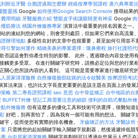
找到附近牙醫
台胞證過期怎麼辦
經絡按摩學習課程
唐六典專業
擺盤靈感
Google
如何使用Google Search Console
搜尋結果的
司費用明細
牙醫服務介紹
雙眼皮手術讓眼睛更有神采
Google
肉
母撥筋療法
桃園外燴服務專家
演算法中最重要的排名因素之一
站的連結到您的網站，則會受到處罰，但如果它們來自高流量
胞證辦理地點
多樣性在好的文章中也很重要，甚至如何引用並不
搜尋引擎如何運作
精緻美鼻的專業選擇：隆鼻療程
旅行社護照代
歌否認這會對你產生特別的影響。 此外，透過聯合內容並使用
接觸更多受眾。 在進行關鍵字研究時，請務必定位與您的行業相
正關心您所說內容的人看到。 這可能是需要專家進行徹底研究
私人居家清潔服務
自然修復臉部紋路的法令紋醫美
按摩證照考
le演算法來說，也許比文字長度更重要的是該主題在頁面上的發
EO策略
第二專長證照課程
seo 意思
台中骨盆矯正
台中地區的台
程
BUFFET外燴
登記工商需要注意的細節
便利的自助式餐點外燴
餐點外燴服務
但有這麼多的優化工具和技術可供選擇，很難知道
彩
好吧，別再害怕了，因為我有一個可能有用的想法。 關鍵字
鍵字，從而使您有實際的排名機會。
牙齒矯正的方法
牙醫診所
方案
只需將您的起始關鍵字輸入關鍵字規劃器，然後過濾掉低競
推薦
台中居家清潔服務
關鍵字規劃師可以透過向您展示人們正在