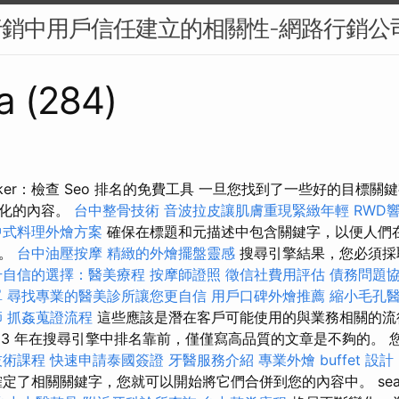
行銷中用戶信任建立的相關性-網路行銷公
a (284)
 Checker：檢查 Seo 排名的免費工具 一旦您找到了一些好的目
佳化的內容。
台中整骨技術
音波拉皮讓肌膚重現緊緻年輕
RWD
中式料理外燴方案
確保在標題和元描述中包含關鍵字，以便人們
容。
台中油壓按摩
精緻的外燴擺盤靈感
搜尋引擎結果，您必須採
升自信的選擇：醫美療程
按摩師證照
徵信社費用評估
債務問題
單
尋找專業的醫美診所讓您更自信
用戶口碑外燴推薦
縮小毛孔
師
抓姦蒐證流程
這些應該是潛在客戶可能使用的與業務相關的流
23 年在搜尋引擎中排名靠前，僅僅寫高品質的文章是不夠的。 您
技術課程
快速申請泰國簽證
牙醫服務介紹
專業外燴 buffet 設計
定了相關關鍵字，您就可以開始將它們合併到您的內容中。 search 