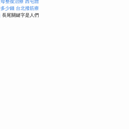
天母整復治療
西屯體
時多少錢
台北撥筋療
法
長尾關鍵字是人們