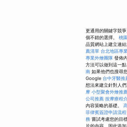
更通用的關鍵字競
個不錯的選擇。
桃
品質網站上建立連結
薦清單
台北地區專
專業外燴團隊
發佈
方法可以做到這一點
南
如果他們也搜尋
Google
台中牙醫推
想法來建立針對人們
摩
小型聚會外燴推
公司推薦
按摩療程
內容策略的基礎。
菲律賓簽證申請流程
務
嘗試考慮您的目標
片的內容，因此添加