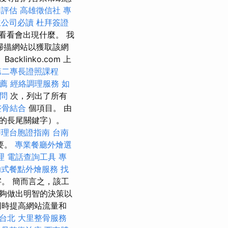
用評估
高雄徵信社
專
立公司必讀
杜拜簽證
看看會出現什麼。 我
e掃描網站以獲取該網
linko.com 上
第二專長證照課程
推薦
經絡調理服務
如
問
次，列出了所有
整骨結合
個項目。 由
的長尾關鍵字）。
辦理台胞證指南
台南
要。
專業餐廳外燴選
理
電話查詢工具
專
助式餐點外燴服務
找
。 簡而言之，該工
夠做出明智的決策以
同時提高網站流量和
程台北
大里整骨服務