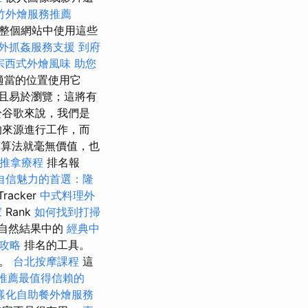
竹外燴服務推薦
整個網站中使用這些
外抓姦服務支援
到府
宗西式外燴風味
助您
適當的位置使用它
且易於瀏覽；這將有
於谷歌來說，我們是
的來源進行工作，而
演算法就毫無價值，也
推拿療程
排名報
自信魅力的首選：隆
Tracker
中式料理外
家
Rank
如何找到打掃
自然結果中的
經典中
攻略
排名的工具。
術。
台北按摩課程
這
推薦最值得信賴的
樣化自助餐外燴服務