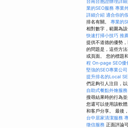
台南台胞證辦理詳細
業的SEO服務
專業
詳細介紹
適合你的
排名有關。
專業的S
相對數字，範圍為該
快速打掃小技巧
推
提供不道德的優勢，
的問題是，這些方法
或頁面。 您的標題
程
On-page SEO
堅強的SEO專業公司
提升排名的Local S
們足夠引人注目，
自助式餐點外燴服務
搜尋結果時的行為並
您還可以使用該軟體
和客戶分享。 最後
台中居家清潔服務
徵信服務
正面評論可