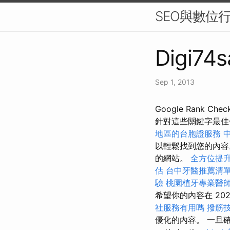
SEO與數位
Digi74s
Sep 1, 2013
Google Rank
針對這些關鍵字最
地區的台胞證服務
以輕鬆找到您的內
的網站。
全方位提
估
台中牙醫推薦清
驗
桃園植牙專業醫
希望你的內容在 20
社服務有用嗎
撥筋
優化的內容。 一旦確