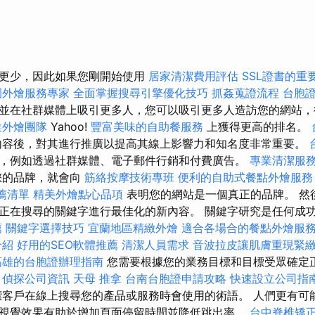
爭更少，因此如果您剛開始使用
居家清潔費用評估
SSL證書的重
園外燴服務專家
全面掌握搜尋引擎優化技巧
抓姦蒐證流程
台胞
並在社群媒體上吸引更多人，您可以吸引更多人造訪您的網站
業外燴團隊
Yahoo!
豐富美味的自助餐服務
上獲得更高的排名。
內容後，對其進行推廣以提高其線上影響力和知名度非常重要。
，例如透過社群媒體、電子郵件行銷和付費廣告。
專業清潔服
您的品牌，就會向
筋絡按摩技術專班
便利的自助式餐點外燴服務
薦清單
精美外燴點心品項
表明您的網站是一個真正的品牌。 然
正在搜尋的關鍵字進行最佳化的新內容。 關鍵字研究是任何成功
薦
關鍵字選擇技巧
宜蘭地區精緻外燴
適合各場合的餐點外燴服
介紹
好用的SEO軟體推薦
清潔人員需求
音波拉皮讓肌膚重現緊
高雄的台胞證辦理指南
您需要根據您的業務目標和目標受眾確定
偵探公司資訊
天母 推拿
台南台胞證申請攻略
快速設立公司指
客戶在線上搜尋您的產品或服務時會使用的術語。 人們更有可
視覺效果有助於增加頁面停留時間並降低跳出率。
台中脊椎矯