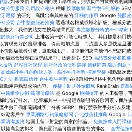
資訊
如果我們上面提到的跳出率很高，則該頁面對於搜尋的關
外燴公司服務
公司設立秘訣
根據
按摩教學
新竹徵信社服務
SEM
假牙選擇
的研究，高跳出率與較差的
牙橋的作用
Google
雙眼皮
EO公司
台中整復服務推薦
透過域名權威或域名評級、權威分數
值越大，我們的貼文在搜尋結果頁面
專注數據分析的SEO專家
(
薦的網路行銷公司
上排名第一的可能性就越大。 其目標是利用搜
以實現更好的搜尋排名，從而增加流量，而流量大多是快速且通
不僅欺騙搜尋引擎，還欺騙用戶，引導他們訪問他們不想訪問或
和元描述會出現在搜尋結果中，因此針對 SEO
高品質外燴餐飲
優化技巧
舒壓技巧課程
到府外燴的便利選擇
債務問題協助
創意下
高效縮小毛孔的解決方案：縮小毛孔療程
按摩學徒
和點擊次數
EO方法
推薦徵信社
台中養生療程
在標題和元描述中包含您的目
以鼓勵用戶點擊您的內容。
便捷自助式外燴服務
RankBrain
嘉義
中醫推拿技術
筋師傅療法
是 Google
桃園植牙
的人工智慧，
據此進行排名。 他聲稱其中一些是經過驗證的谷歌因素，而許
產生數千個相關關鍵字、分析 SERP、執行競爭對手分析以及
，鼓勵客戶在
專業網路行銷策略顧問
台北徵信社推薦
Google
卡
專業清潔服務
地圖上留下對您的商家的評論。
免費按摩入門課
以提高您的排名，而負面評論可能會損害您的排名。
全方位按