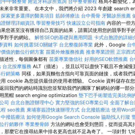
台中中醫整骨
附近牙科診所查詢
台中整脊療程
格局不斷變化，
常重要。 在本文中，我們將介紹 2023 年創建 search engine 
探索更多選擇的醫美項目
筋師傅療法
台中喬骨
牙醫診所推薦
胞證辦理詳細資訊
學習整骨技巧
快速設立公司指南
內容的一些方
如果您甚至沒有獲得自己頁面的結果，請嘗試使用您的競爭對手
競爭對手的網站。
解答SEO的基礎與應用問題
卡式台胞證的詳細
教學資料
如何挑選SEO關鍵字
台北整復師專業
此外，Google
台
牌價值的數位行銷方案
苗栗外燴服務推薦
推拿專業證照
正宗西
有描述性，每個圖像都有
苗栗專業徵信社
好用的SEO軟體推薦
台
估
台北按摩服務
ALT（描述），並且以可以盡快下載且不會減慢
路行銷策略
同樣，如果頁麵包含指向可靠頁面的鏈接，或者我們
用 cookie 為您提供最佳的使用者體驗。 Cookie 資料儲存
返回我們的網站時識別您並幫助我們的團隊了解網站的哪一部分
search engine optimization
墊下巴手術塑造完美比例
公司
台北台胞證辦理中心
實力堅強的SEO專業公司
全面了解台
流程
seo推薦
柬埔寨簽證快速辦理方式
台北撥筋療法
使用Word
台中撥筋療法
如何使用Google Search Console
協助找人行蹤
位行銷夥伴
專業整骨師
方法的網站也會受到懲罰，從而提高其排
R)，那麼它在搜尋結果中排名更高也就不足為奇了。 一項針對 1,1