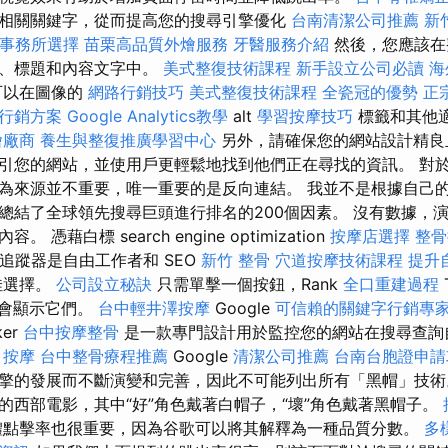
相關關鍵字，從而提高您的搜尋引擎優化
台南清潔公司推薦
新
事務所選擇
苗栗高品質外燴服務
牙醫服務介紹
然後，您應該在
題、標題和內容文字中。
美式整復技術課程
新手設立公司必讀
海
可以在圖像的
網路行銷技巧
美式整復技術課程
全瓷冠的優勢
正
行銷方案
Google Analytics教學
alt
學習按摩技巧
標籤和其他
燴廠商
養生與整復推廣學習中心
另外，請確保您的網站設計精良
引您的網站，並使用戶更輕鬆地找到他們正在尋找的資訊。 對
為來源並不重要，唯一重要的是反向連結。 我並不是根據自己
總結了全球領先搜尋巨頭進行排名的200個因素。 沒有數據，
憑藉白標 search engine optimization
按摩店選擇
整骨
排名追蹤器是自由工作者和 SEO
新竹 整骨
穴道按摩技術課程
提升
佳選擇。
公司設立秘訣
只需單擊一個按鈕，Rank
全口重建過程
會顯示它們。
台中輕井澤按摩
Google
可信賴的關鍵字行銷專
ker
台中按摩整骨
是一款專門設計用於監控您的網站在搜尋查詢
甲按摩
台中整骨療程推薦
Google
清潔公司推薦
台南台胞證申請
擎的發展而不斷演變和完善，因此不可能列出所有「黑帽」技
的西部電影，其中“好”角色戴著白帽子，“壞”角色戴著黑帽子。
點擊率也很重要，因為谷歌可以將其解釋為一種品質分數。
多