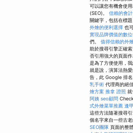
可以讓您有機會使用
(SEO)。
信賴的會計
關鍵字，包括在標
外燴的便利選擇
也
實現品牌價值的數位
們。
值得信賴的外
助於搜尋引擎正確索
否引用強大的頁面作
是為了方便使用，我
就是說，演算法熱愛內容。 
告，此 Google 
乳手術
代理商的絕
燴方案
推拿 證照
就
阿姨
seo顧問
Chec
式外燴菜單推薦
逢
這些方法隨著搜尋引
個名字來自一些古老
SEO團隊
頁面的整體