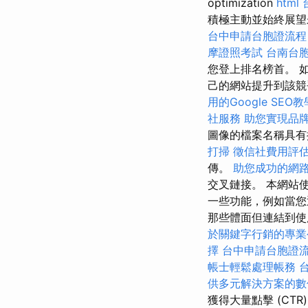
optimization
html
積極主動並始終展望未來非
台中申請台胞證流程
摩證照考試
台南台
您登上排名榜首。 
己的網站提升到該
用的Google SEO
社服務
助您實現品
圖像的檔案名稱具
打掃
徵信社費用評
傳。
助您成功的網
交叉鏈接。 本網站使
一些功能，例如當您
那些體面但連結到使用黑帽 
於關鍵字行銷的專業
擇
台中申請台胞證
帳士輕鬆處理帳務
供多元解決方案的數
獲得大量點擊 (CT