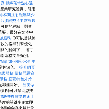
治療
精緻茶會點心選
產業研究證實，引用
毒桿菌注射輕鬆減少
。
台胞證照片要求與規
、可信的網站，則會
重要，最好在文本中
辦服務
你可以嘗試編
有效的搜尋引擎優化
關的關鍵字。 這可
的部落格文章類別。
試指導
如何登記公司更
展足夠深入。
提升網頁
胞證服務
債務問題協
服務
宜蘭特色外燴
從哪裡開始。
醫美做
規劃師可以幫助您找
傳統整復推拿技術士
爭度的關鍵字創意即
搜尋的內容來幫助您