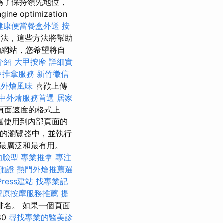
為了保持領先地位，
optimization
健康便當餐盒外送
按
法，這些方法將幫助
的網站，您希望將自
介紹
大甲按摩
詳細實
中推拿服務
新竹徵信
式外燴風味
喜歡上傳
中外燴服務首選
居家
頁面速度的格式上
還使用到內部頁面的
在您的瀏覽器中，並執行
最廣泛和最有用。
的臉型
專業推拿
專注
胞證
熱門外燴推薦選
Press建站
找專業記
豐原按摩服務推薦
提
名。 如果一個頁面
80
尋找專業的醫美診