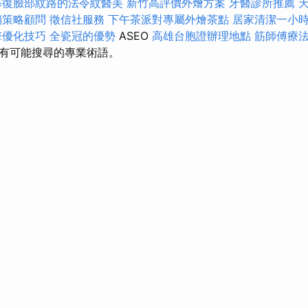
修復臉部紋路的法令紋醫美
新竹高評價外燴方案
牙醫診所推薦
銷策略顧問
徵信社服務
下午茶派對專屬外燴茶點
居家清潔一小
擎優化技巧
全瓷冠的優勢
ASEO
高雄台胞證辦理地點
筋師傅療
有可能搜尋的專業術語。