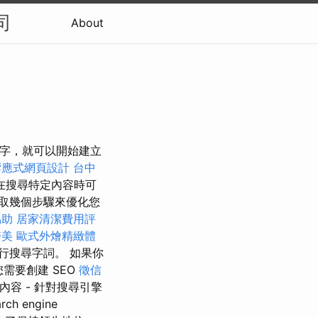
司
About
標關鍵字，就可以開始建立
響應式網頁設計
台中
在搜尋特定內容時可
取幾個步驟來優化您
協助
居家清潔費用評
醫美
歐式外燴精緻體
行搜尋字詞。 如果你
需要創建 SEO
徵信
內容 - 針對搜尋引擎
engine