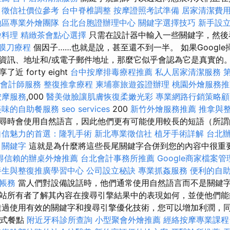
。
徵信社價位參考
台中脊椎調整
按摩證照考試準備
居家清潔費
地區專業外燴團隊
台北台胞證辦理中心
關鍵字選擇技巧
新手設
燴料理
精緻茶會點心選擇
只需在設計器中輸入一些關鍵字，然後
膜刀療程
個因子……也就是說，甚至還不到一半。 如果Googl
訊、地址和/或電子郵件地址，那麼它似乎會認為它是真實的。 Back
 forty eight
台中按摩排毒療程推薦
私人居家清潔服務
會計師服務
整復推拿療程
柬埔寨旅遊簽證辦理
桃園外燴服務
按摩服務
,000
醫美做臉讓肌膚恢復柔嫩光彩
專業網路行銷策略顧
美味的自助餐服務
seo services
200
新竹外燴服務推薦
推拿與
尋時會使用自然語言，因此他們更有可能使用較長的短語（所謂
自信魅力的首選：隆乳手術
新北專業徵信社
植牙手術詳解
台北
o 關鍵字
這就是為什麼將這些長尾關鍵字合併到您的內容中很重
得信賴的辦桌外燴推薦
台北會計事務所推薦
Google商家檔案管
養生與整復推廣學習中心
公司設立秘訣
專業抓姦服務
便利的自
帳務
當人們對設備說話時，他們通常使用自然語言而不是關鍵字
站所有者了解其內容在搜尋引擎結果中的表現如何，並使他們能
透過使用有效的關鍵字和搜尋引擎優化技術，您可以增加利潤，
西式餐點
附近牙科診所查詢
小型聚會外燴推薦
經絡按摩專業課