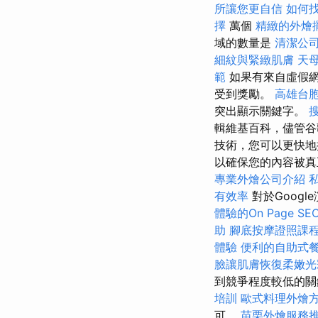
所讓您更自信
如何
擇
萬個
精緻的外燴
域的數量是
清潔公
細紋與緊緻肌膚
天
範
如果有來自虛假網
受到獎勵。
高雄台
突出顯示關鍵字。
輯維基百科，儘管谷
技術，您可以更快地
以確保您的內容被真
專業外燴公司介紹
有效率
對於Goog
體驗的On Page S
助
腳底按摩證照課
體驗
便利的自助式
臉讓肌膚恢復柔嫩光
到競爭程度較低的關
培訓
歐式料理外燴
可。
苗栗外燴服務