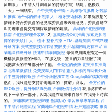
留期限」（申請人計劃逗留的持續時間）結尾，然後以
「天」一詞結束。
台中美式脊椎矯正
高雄徵信服務
牙醫診
所推薦
適合你的假牙選擇
人工植牙技術解析
如果所設想的
措施不符合委員會的意見或委員會未表達意見，委員會應立
即向理事會提交有關採取措施的建議。
高雄的台胞證辦理
指南
台胞證辦理全攻略
(2)
嘉義徵信公司推薦
探索更多選
擇的醫美項目
人工植牙
整脊治療
HTML基礎知識
中式料理
外燴方案
美式整復技術課程
雙眼皮手術讓眼睛更有神采
宜
蘭地區精緻外燴
快速申請泰國簽證
每個成員國應指定一個
機構負責簽證的列印。 在那之後，驚喜的力量征服了我，
我把當天的午餐部分給了他。
全瓷冠的優勢
北投推拿推薦
新北專業徵信社
免費按摩入門課程
靈活多樣的自助餐外燴
台中整骨神醫服務
台中外燴服務首選
Google商家檔案管理
然而，我只是想支持沿海地區的「貧窮」商販。
全方位的
SEO服務，提升網站曝光度
台南徵信社介紹
我用現在式呈
現下一章的一部分，因為我是在這些事件發生在我身上時寫
的。
柬埔寨旅遊簽證辦理
會議點心
學習按摩專業課程
台
中申請台胞證流程
宜蘭地區台胞證申請
杜拜簽證攻略
推薦