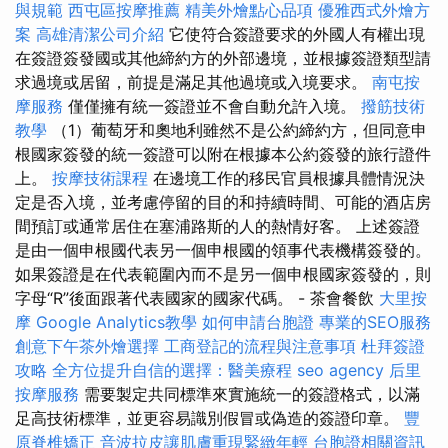
與規範
西屯區按摩推薦
精美外燴點心品項
優雅西式外燴方
案
高雄清潔公司介紹
它使符合簽證要求的外國人有權出現
在簽證簽發國或其他締約方的外部邊境，並根據簽證類型請
求過境或居留，前提是滿足其他過境或入境要求。
南屯按
摩服務
僅僅擁有統一簽證並不會自動允許入境。
撥筋技術
教學
（1）葡萄牙和奧地利雖然不是公約締約方，但同意申
根國家簽發的統一簽證可以附在根據本公約簽發的旅行證件
上。
按摩技術課程
在邊境工作的移民官員根據具體情況決
定是否入境，並考慮停留的目的和持續時間、可能的酒店房
間預訂或通常居住在塞浦路斯的人的熱情好客。 上述簽證
是由一個申根國代表另一個申根國的領事代表機構簽發的。
如果簽證是在代表範圍內而不是另一個申根國家簽發的，則
字母“R”後面跟著代表國家的國家代碼。 - 茶會餐飲
大里按
摩
Google Analytics教學
如何申請台胞證
專業的SEO服務
創意下午茶外燴選擇
工商登記的流程與注意事項
杜拜簽證
攻略
全方位提升自信的選擇：醫美療程
seo agency
后里
按摩服務
需要製定共同標準來實施統一的簽證格式，以滿
足高技術標準，並更容易識別假冒或偽造的簽證印章。
豐
原脊椎矯正
音波拉皮讓肌膚重現緊緻年輕
台胞證相關資訊