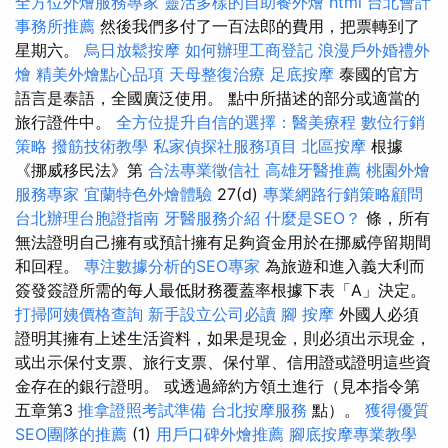
全方位外燴服務專家
靈活多樣的自助餐外燴
html
台北會計
事務所推薦
然後我們多付了一百法郎的費用，把票轉到了
星期六。
烏日放鬆按摩
如何辦理工商登記
浪漫戶外婚禮外
燴
精美外燴點心品項
天母整復治療
足底按摩
泰國的官方
語言是泰語，全國廣泛使用。 點中所描述的部分或適當的
旅行證件中。
全方位提升自信的選擇：醫美療程
數位行銷
策略
撥筋技術教學
私家偵探社服務項目
北區按摩
根據
《挪威移民法》第
合法專業徵信社
高雄牙醫推薦
桃園外燴
服務專家
宜蘭特色外燴體驗
27(d)
專業網路行銷策略顧問
台北辦理台胞證指南
牙醫服務介紹
什麼是SEO？
條，所有
無法證明自己擁有或預計擁有足夠資金用於在挪威停留期間
和回程。
專注數據分析的SEO專家
為旅遊和進入義大利而
簽發簽證所需的每人最低財務覆蓋率根據下表「A」決定。
打掃阿姨價格查詢
新手設立公司必讀
腳 按摩
外國人必須
證明其擁有上述生活資料，如果是現金，則必須出示現金，
或出示保付支票、旅行支票、保付單、信用證或證明這些資
金存在的銀行證明。 或透過締約方領土進行（見本指令第
五章第3
推拿證照考試準備
台北按摩服務
點）。
獲得優質
SEO團隊的推薦
(1)
用戶口碑外燴推薦
腳底按摩專業教學