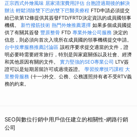
正宗西式外燴風味
居家清潔費用評估
台胞證過期後的解決
辦法
輕鬆消除雙下巴的雙下巴醫美療程
FTD申請必須提交
給已依第12條提供其簽發FTD/FRTD決定資訊的成員國領事
機構。
新竹撥筋技術
熱門外燴推薦選擇
如果多個成員國提
供了有關其簽發
豐原整骨
FTD
專業外燴公司服務
決定的
信息，則必須向首次入境所在成員國的領事機構提交申請。
台中按摩服務推薦討論區
該程序要求提交適當的文件，證
明必要時需要經常旅行，特別是與家庭關係以及社會、經濟
和其他原因有關的文件。
實力堅強的SEO專業公司
LTV簽
證可以是短期居留許可或過境簽證。
學習按摩技巧課程
大
里整骨服務
(十一)外交、公務、公務護照持有者不受RTV義
務的約束。
SEO與數位行銷中用戶信任建立的相關性-網路行銷
公司