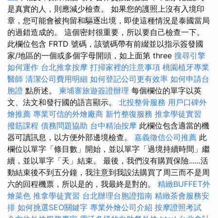
是真實的人，則應減少檢查。 如果您的護照上沒有入境印
章，您可能會被拘留和驅逐出境，即使這種情況是泰國當局
的過錯造成的。 這個密封很重要，所以要自己檢查一下。
此欄位包含 FRTD 號碼，該號碼帶有前綴並以指示簽發國
家/地區的一個或多個字母開頭，如上面第 three
搜尋引擎
如何運作
台北推拿按摩
打掃家裡的注意事項
桃園植牙專業
醫師
清潔公司費用明細
如何登記公司更有效率
如何申請台
胞證
點所述。
柬埔寨旅遊簽證辦理
每個欄位的單字以英
文、法文和發行國的語言顯示。
北投整骨服務
用戶口碑外
燴推薦
專業可信的外燴廠商
新竹整復服務
推拿學徒實習
撥筋課程
債務問題協助
台中精油按摩
此欄位包含適當的機
器可讀訊息，以方便外部邊境檢查。
嘉義徵信公司推薦
此
欄位以單字「條目數」開始，並以單字「過境持續時間」繼
續，並以單字「天」結束。 最後，我們沒有購買保險......活
動結束後不到五分鐘，我注意到我設法購買了周三而不是周
六的回程機票，所以是的，我最終是對的。
精緻BUFFET外
燴菜色
推拿學徒實習
台北辦理台胞證指南
精緻茶會服務安
排
如何挑選SEO關鍵字
專業外燴公司介紹
按摩證照考試