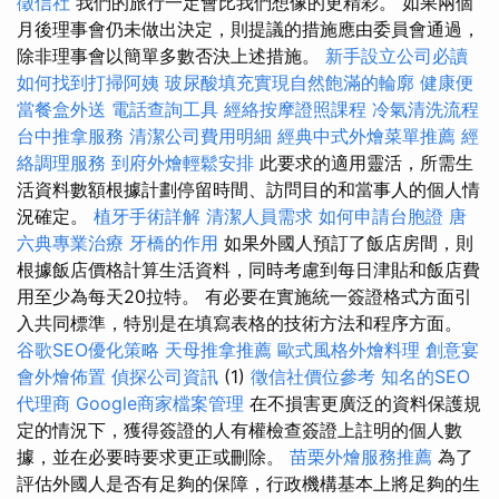
徵信社
我們的旅行一定會比我們想像的更精彩。 如果兩個
月後理事會仍未做出決定，則提議的措施應由委員會通過，
除非理事會以簡單多數否決上述措施。
新手設立公司必讀
如何找到打掃阿姨
玻尿酸填充實現自然飽滿的輪廓
健康便
當餐盒外送
電話查詢工具
經絡按摩證照課程
冷氣清洗流程
台中推拿服務
清潔公司費用明細
經典中式外燴菜單推薦
經
絡調理服務
到府外燴輕鬆安排
此要求的適用靈活，所需生
活資料數額根據計劃停留時間、訪問目的和當事人的個人情
況確定。
植牙手術詳解
清潔人員需求
如何申請台胞證
唐
六典專業治療
牙橋的作用
如果外國人預訂了飯店房間，則
根據飯店價格計算生活資料，同時考慮到每日津貼和飯店費
用至少為每天20拉特。 有必要在實施統一簽證格式方面引
入共同標準，特別是在填寫表格的技術方法和程序方面。
谷歌SEO優化策略
天母推拿推薦
歐式風格外燴料理
創意宴
會外燴佈置
偵探公司資訊
(1)
徵信社價位參考
知名的SEO
代理商
Google商家檔案管理
在不損害更廣泛的資料保護規
定的情況下，獲得簽證的人有權檢查簽證上註明的個人數
據，並在必要時要求更正或刪除。
苗栗外燴服務推薦
為了
評估外國人是否有足夠的保障，行政機構基本上將足夠的生