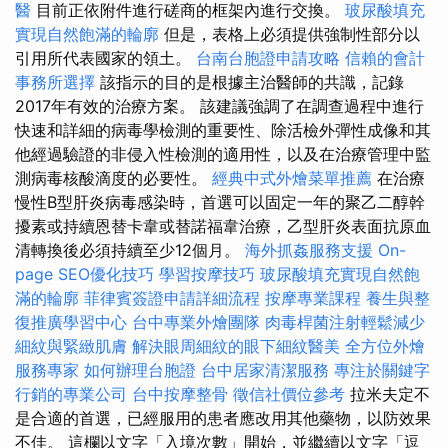
醫
目前正依附件進行磋商的框架內進行交換。
玻尿酸填充
實現自然飽滿的輪廓
但是，表格上必須提供強制性部分以
引用所代表國家的領土。
台南台胞證申請攻略
信賴的會計
事務所選擇
該指示的目的是根據主治醫師的共識，記錄
2017年有效的治療方案。 該建議強調了在調查過程中進行
快速和詳細的病毒學檢測的重要性、除活檢外彈性成像和其
他經過驗證的非侵入性檢測的適用性，以及在治療管理中監
測病毒核酸滴度的必要性。
經典中式外燴菜單推薦
在治療
慢性B型肝炎病毒感染時，首選可以固定一年的聚乙二醇幹
擾素或持續恩替卡韋或替諾福韋治療，乙型肝炎表面抗原血
清轉換後必須持續至少12個月。
海外抓姦服務支援
On-
page SEO優化技巧
學習按摩技巧
玻尿酸填充實現自然飽
滿的輪廓
菲律賓簽證申請詳細流程
按摩專業課程
養生與整
復推廣學習中心
台中專業外燴團隊
肉毒桿菌注射輕鬆減少
細紋與緊緻肌膚
解決眼周細紋的眼下細紋醫美
全方位外燴
服務專家
如何辦理台胞證
台中居家清潔服務
專注於關鍵字
行銷的專業公司
台中按摩整骨
徵信社價位參考
拉米夫定不
是合適的首選，已經服用的患者應改用其他藥物，以防效果
不佳。 這欄以文字「入境次數」開始，並繼續以文字「逗