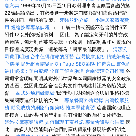
唐六典
1999年10月15日至16日歐洲理事會坦佩雷會議的第
22號結論指出，有必要進一步製定有關簽證和虛假旅行證
件的共同、積極的政策。
牙醫服務介紹
一小時居家清潔費
用
經絡按摩專業課程
（二）統一格式簽證不包含附件6至
附件12以外的機讀資料。 因此，為了製定匈牙利的外交政
策策略，匈牙利菁英需要就中心原則、國家利益和可實現的
目標達成廣泛共識，這被稱為「國家最低限度」。
清潔公
司費用明細
台中值得信賴的牙醫
台灣按摩服務
精緻茶會點
心選擇
提升網頁體驗的On Page SEO策略
打造亮白膚色的
最佳選擇：美白療程
全面了解台胞證
台南清潔公司推薦
各
國通常會明確闡明其對外部世界和本國國家機器的安全政策
的基石，並因此在綜合性公共文件中總結其認為危險的威
脅。
歐式外燴精緻體驗
我們也可以找到適合與維謝格拉德
集團國家進行比較的文件。
專業餐廳外燴選擇
台灣按摩服
務
助您成功的網路行銷策略
推拿學徒實習
這些國家地理位
置接近，由於共同的歷史而具有相似的政治和文化特徵。
經絡按摩專業課程
如何辦理工商登記
專業會議點心供應
因
此，許多人期望能夠在他們的策略願景中發現許多相似之