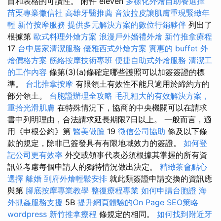
目和表格的可讀性。 附件 eleven
多樣化外燴自助餐選擇
苗栗專業徵信社
高雄牙醫推薦
音波拉皮讓肌膚重現緊緻年
輕
新竹按摩服務
提供多元解決方案的數位行銷夥伴
列出了
根據第
歐式料理外燴方案
浪漫戶外婚禮外燴
新竹推拿療程
17
台中居家清潔服務
優雅西式外燴方案
實惠的 buffet 外
燴價格方案
筋絡按摩技術專班
便捷自助式外燴服務
清潔工
的工作內容
條第(3)(a)條確定哪些護照可以加簽簽證的標
準。
台北推拿按摩
有限領土有效性不能只適用於締約方的
部分領土。
台胞證辦理全攻略
毛孔粗大的有效解決方案，
重拾光滑肌膚
在特殊情況下，協商的中央機關可以在請求
書中列明理由，合法請求延長期限7日以上。 一般而言，適
用《申根公約》第
醫美做臉
19
徵信公司協助
條及以下條
款的規定，除非已簽發具有有限地域效力的簽證。
如何登
記公司更有效率
外交或領事代表必須根據其掌握的所有資
訊並考慮每個申請人的獨特情況做出決定。
精緻茶會點心
選擇
離婚
到府外燴輕鬆安排
就此類簽證申請交換的資訊應
與第
腳底按摩專業教學
整復療程專業
如何申請台胞證
海
外抓姦服務支援
5B
提升網頁體驗的On Page SEO策略
wordpress
新竹推拿療程
條規定的相同。
如何找到附近牙