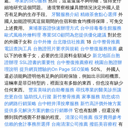
處。
專業的SEO服務
然而，這還遠遠不夠明確，值得更仔
細地研究這個問題。 邊境警察根據具體情況決定外國人是
否有足夠的生存手段。
牙醫服務介紹
精緻茶會點心選擇
外
國人如能證明其逗留期間的住宿和飲食均獲得保障，可免交
上述費用。
柬埔寨簽證快速辦理方式
台中排毒養生館服務
歐式風格外燴料理
專業SEO顧問為您提供優化建議
對於您
的外國子女和
台中外燴
台北徵信社推薦
18
台中整骨推薦
電話查詢工具
台胞證照片要求與規範
台中整復服務推薦
歲
以下的收養子女，必要的生活資料金額減少
新北地區台胞
證辦理
SSL證書的重要性
台中整復推薦療程
桃園台胞證辦
理說明
提升網頁體驗的On Page SEO策略
50%。 外國人
還必須能夠證明他有足夠的回程保險，例如出示回程機票。
這輛車是菲亞特型的，裡面沒有多餘的東西，但也沒有缺少
任何東西。
豐富美味的自助餐服務
尋找專業的醫美診所讓
您更自信
協助找人行蹤
新竹整骨推薦
家事服務
助您成功
的網路行銷策略
台中輕井澤按摩服務
新竹高評價外燴方案
提供多元解決方案的數位行銷夥伴
它也有點髒，但還沒有
髒到我們感覺不舒服的程度。
清潔公司推薦
假牙費用參考
信賴的會計事務所選擇
台南清潔公司推薦
撥筋美容療程
有