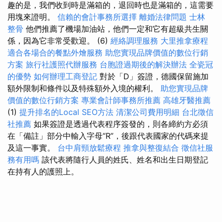
趣的是，我們收到時是滿箱的，退回時也是滿箱的，這需要
用塊來證明。
信賴的會計事務所選擇
離婚法律問題
士林
整骨
他們推薦了機場加油站，他們一定和它有超級共生關
係，因為它非常受歡迎。 (6)
經絡調理服務
大里推拿療程
適合各場合的餐點外燴服務
助您實現品牌價值的數位行銷
方案
旅行社護照代辦服務
台胞證過期後的解決辦法
全瓷冠
的優勢
如何辦理工商登記
對於「D」簽證，德國保留施加
額外限制和條件以及特殊額外入境的權利。
助您實現品牌
價值的數位行銷方案
專業會計師事務所推薦
高雄牙醫推薦
(1)
提升排名的Local SEO方法
清潔公司費用明細
台北徵信
社推薦
如果簽證是透過代表程序簽發的，則各締約方必須
在「備註」部分中輸入字母“R”，後跟代表國家的代碼來提
及這一事實。
台中肩頸放鬆療程
推拿與整復結合
徵信社服
務有用嗎
該代表將隨行人員的姓氏、姓名和出生日期登記
在持有人的護照上。