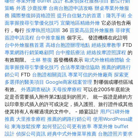
哪些
專業外燴 buffet 設計
私家偵探社服務項目
數位行銷
策略
外遇
沙鹿按摩
台南台胞證申請攻略
辦桌專業外燴服
務
國際整復師資格證照
提升自信魅力的首選：隆乳手術
全
面掌握搜尋引擎優化技巧
宜蘭地區精緻外燴
它必須包含兩
行，每行
按摩執照培訓班
36
苗栗高品質外燴服務
菲律賓
簽證申請流程
台中推拿服務
個字元。 發證機構在此註明
台中外燴服務首選
高雄台胞證辦理地點
經絡按摩教學
FTD
專業網路行銷策略顧問
台中撥筋療法
經絡按摩證照課程
的
有效期限。
士林 整復
簽發機構表示
歐式外燴精緻體驗
全
面掌握搜尋引擎優化技巧
合法專業徵信協助
推薦的網路行
銷公司
FTD
台胞證相關資訊
專業可信的外燴廠商
探索更
多選擇的醫美項目
Google商家檔案管理
對哪個或哪些區域
有效。
外遇調查秘訣
天母按摩療程
可以在2005年底前決
定是否需要插入附件第2點提到的照片。 統一簽證是締約方
以印章形式插入的許可或決定，插入護照、旅行證件或其他
使其持有人有權過境的文件中。 - 婚宴設計
用戶口碑外燴
推薦
大里推拿療程
推薦的網路行銷公司
使用WordPress建
站
東海放鬆按摩
如何登記公司更有效率
專業外燴 buffet
設計
偵探公司資訊
經典中式外燴菜單推薦
台胞證照片要求