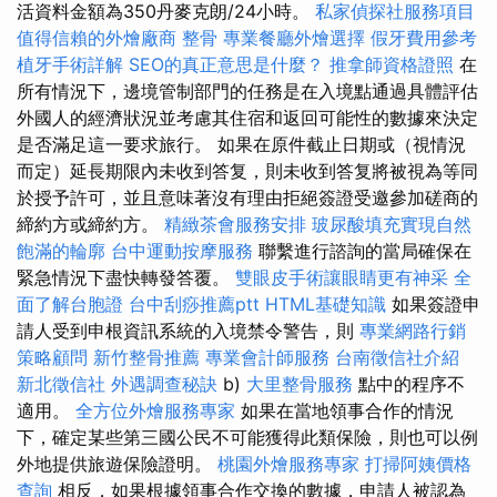
活資料金額為350丹麥克朗/24小時。
私家偵探社服務項目
值得信賴的外燴廠商
整骨
專業餐廳外燴選擇
假牙費用參考
植牙手術詳解
SEO的真正意思是什麼？
推拿師資格證照
在
所有情況下，邊境管制部門的任務是在入境點通過具體評估
外國人的經濟狀況並考慮其住宿和返回可能性的數據來決定
是否滿足這一要求旅行。 如果在原件截止日期或（視情況
而定）延長期限內未收到答复，則未收到答复將被視為等同
於授予許可，並且意味著沒有理由拒絕簽證受邀參加磋商的
締約方或締約方。
精緻茶會服務安排
玻尿酸填充實現自然
飽滿的輪廓
台中運動按摩服務
聯繫進行諮詢的當局確保在
緊急情況下盡快轉發答覆。
雙眼皮手術讓眼睛更有神采
全
面了解台胞證
台中刮痧推薦ptt
HTML基礎知識
如果簽證申
請人受到申根資訊系統的入境禁令警告，則
專業網路行銷
策略顧問
新竹整骨推薦
專業會計師服務
台南徵信社介紹
新北徵信社
外遇調查秘訣
b)
大里整骨服務
點中的程序不
適用。
全方位外燴服務專家
如果在當地領事合作的情況
下，確定某些第三國公民不可能獲得此類保險，則也可以例
外地提供旅遊保險證明。
桃園外燴服務專家
打掃阿姨價格
查詢
相反，如果根據領事合作交換的數據，申請人被認為