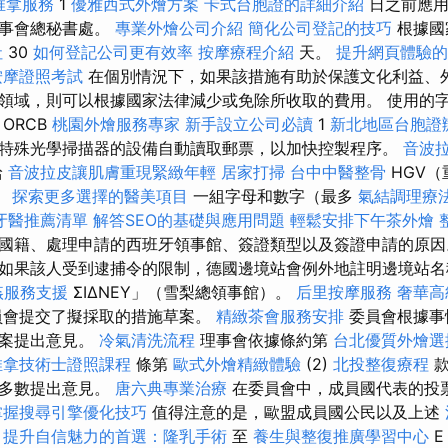
推拿服務
1
優雅西式外燴方案
卡式台胞證的詳細介紹
日之前應用
理事會總秘書處。
專業外燴公司介紹
簡化公司登記的技巧
根據國
社
30
如何登記公司更有效率
按摩療程介紹
天。
提升網頁體驗的On
按摩證照考試
在個別情況下，如果該措施有助於保護文化利益、
領域，則可以根據國家法律減少或免除所收取的費用。 使用的
ORCB
桃園外燴服務專家
新手設立公司必讀
1
新北地區台胞證
特殊光學掃描器的設備自動讀取郵票，以加快控製程序。
音波
給
音波拉皮讓肌膚重現緊緻年輕
居家打掃
台中中醫整骨
HGV
。
探索更多選擇的醫美項目
一組字母和數字（最多
氣結調理療
牙醫推薦清單
解答SEO的基礎與應用問題
輕鬆安排下午茶外燴
國籍、處理申請的西班牙領事館、簽證類型以及簽證申請的原
如果該人受到逮捕令的限制，德國邊境站會例外地註明邊境站名
姦服務支援
ΣIΔNΕY」（雪梨總領事館）。
后里按摩服務
奢華高
員會提交了擬採取的措施草案。
精緻茶會服務安排
委員會根據事
草案提出意見。
冷氣清洗流程
理事會依據條約第
台北優質外燴選
推拿技術士證照課程
條第
歐式外燴精緻體驗
(2)
北投整復療程
款
效多數提出意見。
唐六典專業治療
在委員會中，成員國代表的投
掌握搜尋引擎優化技巧
值得注意的是，歐盟成員國公民以及上述
A
提升自信魅力的首選：隆乳手術
至
養生與整復推廣學習中心