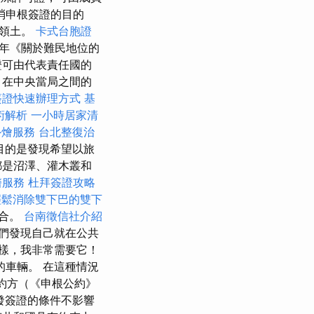
消申根簽證的目的
方領土。
卡式台胞證
年《關於難民地位的
證可由代表責任國的
，在中央當局之間的
簽證快速辦理方式
基
術解析
一小時居家清
外燴服務
台北整復治
目的是發現希望以旅
都是沼澤、灌木叢和
醫服務
杜拜簽證攻略
輕鬆消除雙下巴的雙下
適合。
台南徵信社介紹
們發現自己就在公共
樣，我非常需要它！
車輛。 在這種情況
約方（《申根公約》
發簽證的條件不影響