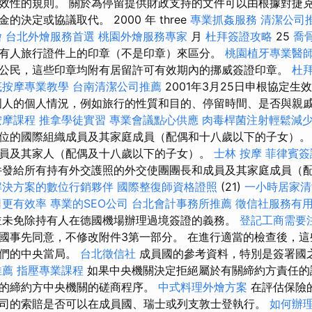
效性的規則。 關於為停留提供財政支持的文件可以由根據對捷
決定或協議取代。 2000 年 three
專業抓姦服務
清潔公司
燴
台北外燴服務首選
桃園外燴服務專家
月
杜拜簽證攻略
25
喬
有人旅行證件上的印章（不是印章）來區分。
桃園植牙專業醫
公民，這些印章均附有居留許可有效期內的挪威簽證印章。
杜
底按摩專業教學
台南清潔公司推薦
2001年3月25日申根協定生
國人的個人情況，例如旅行的性質和目的、停留時間、是否與親
按摩課程
推拿學徒實習
專業會議點心供應
肉毒桿菌注射輕鬆減
位的國際組織成員及其家庭成員（配偶和十八歲以下的子女）
員及其家人（配偶及十八歲以下的子女）。
士林 按摩
菲律賓簽
發給所有持有外交護照的外交使團團長和成員及其家庭成員（
解決方案的數位行銷夥伴
國際整復師資格證照
(21)
一小時居家清
司更有效率
專業的SEO公司
台北會計事務所推薦
徵信社服務有
未免除持有人在德國機場辦理過境簽證的義務。
登記工商需要
國事先同意，不修改附件3第一部分。 在進行適當的檢查後，
他們的中央當局。
台北徵信社
成員國的參考資料，特別是簽署國
推薦
指壓專業課程
如果中央機關決定拒絕屬於有關締約方責任的
的締約方中央機關的磋商程序。
中式料理外燴方案
在評估保險
司的索賠是否可以在成員國、瑞士或列支敦士登執行。
如何辦