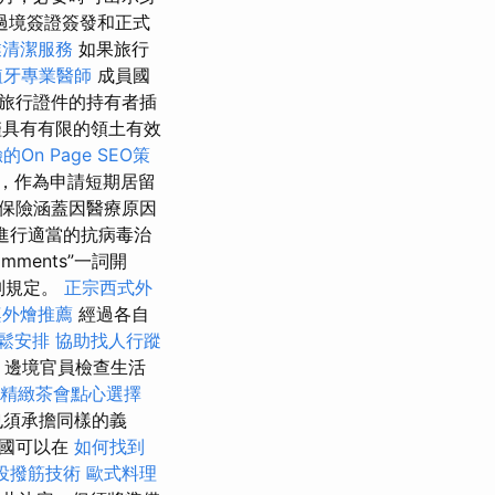
過境簽證簽發和正式
業清潔服務
如果旅行
植牙專業醫師
成員國
旅行證件的持有者插
具有有限的領土有效
On Page SEO策
，作為申請短期居留
保險涵蓋因醫療原因
進行適當的抗病毒治
ments”一詞開
列規定。
正宗西式外
桌外燴推薦
經過各自
鬆安排
協助找人行蹤
，邊境官員檢查生活
精緻茶會點心選擇
也須承擔同樣的義
員國可以在
如何找到
投撥筋技術
歐式料理