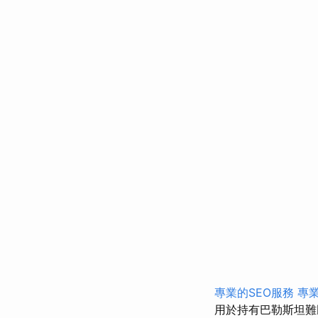
專業的SEO服務
專
用於持有巴勒斯坦