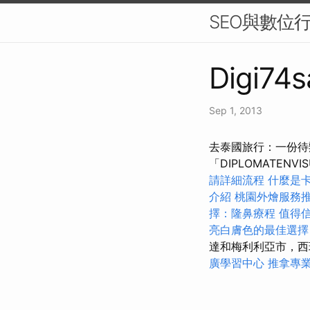
SEO與數位
Digi74s
Sep 1, 2013
去泰國旅行：一份待辦
「DIPLOMATE
請詳細流程
什麼是
介紹
桃園外燴服務
擇：隆鼻療程
值得
亮白膚色的最佳選擇
達和梅利利亞市，西
廣學習中心
推拿專