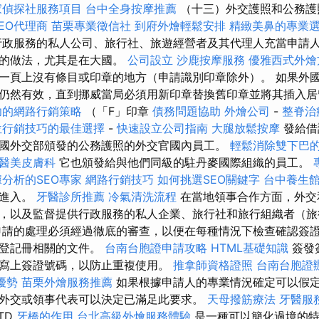
家偵探社服務項目
台中全身按摩推薦
（十三）外交護照和公務護
EO代理商
苗栗專業徵信社
到府外燴輕鬆安排
精緻美鼻的專業
政服務的私人公司、旅行社、旅遊經營者及其代理人充當申請
用的做法，尤其是在大國。
公司設立
沙鹿按摩服務
優雅西式外燴
一頁上沒有條目或印章的地方（申請識別印章除外）。 如果外
仍然有效，直到挪威當局必須用新印章替換舊印章並將其插入
功的網路行銷策略
（「F」印章
債務問題協助
外燴公司
-
整脊治
位行銷技巧的最佳選擇
-
快速設立公司指南
大腿放鬆按摩
發給借
國外交部頒發的公務護照的外交官國內員工。
輕鬆消除雙下巴
醫美皮膚科
它也頒發給與他們同級的駐丹麥國際組織的員工。
分析的SEO專家
網路行銷技巧
如何挑選SEO關鍵字
台中養生
和進入。
牙醫診所推薦
冷氣清洗流程
在當地領事合作方面，外交
，以及監督提供行政服務的私人企業、旅行社和旅行組織者（旅
申請的處理必須經過徹底的審查，以便在每種情況下檢查確認簽
業登記冊相關的文件。
台南台胞證申請攻略
HTML基礎知識
簽發
寫上簽證號碼，以防止重複使用。
推拿師資格證照
台南台胞證
優勢
苗栗外燴服務推薦
如果根據申請人的專業情況確定可以假
外交或領事代表可以決定已滿足此要求。
天母撥筋療法
牙醫服
TD
牙橋的作用
台北高級外燴服務體驗
是一種可以簡化過境的