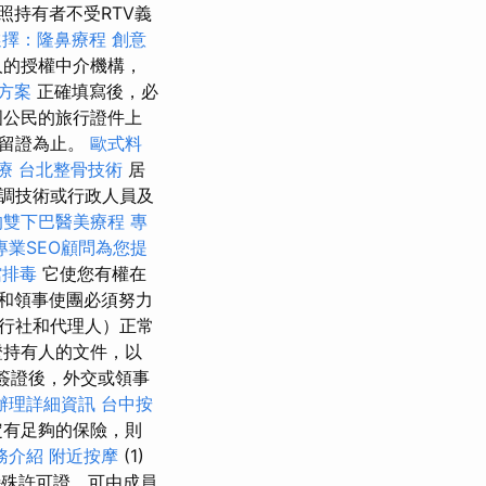
照持有者不受RTV義
選擇：隆鼻療程
創意
人的授權中介機構，
方案
正確填寫後，必
國公民的旅行證件上
居留證為止。
歐式料
療
台北整骨技術
居
調技術或行政人員及
的雙下巴醫美療程
專
專業SEO顧問為您提
館排毒
它使您有權在
和領事使團必須努力
行社和代理人）正常
證持有人的文件，以
簽證後，外交或領事
辦理詳細資訊
台中按
定有足夠的保險，則
務介紹
附近按摩
(1)
特殊許可證，可由成員