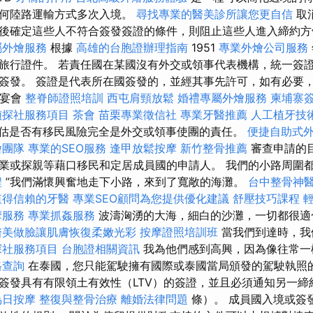
任何陸路運輸方式多次入境。
尋找專業的醫美診所讓您更自信
取
後確定這些人不符合簽發簽證的條件，則阻止這些人進入締約
屬外燴服務
根據
高雄的台胞證辦理指南
1951
專業外燴公司服務
旅行證件。 若責任國在某國沒有外交或領事代表機構，統一簽
簽發。 簽證是代表所在國簽發的，並經其事先許可，如有必要
司宴會
整脊師證照培訓
西屯肩頸放鬆
婚禮專屬外燴服務
柬埔寨
偵探社服務項目
茶會
苗栗專業徵信社
專業牙醫推薦
人工植牙技
估是否有移民風險完全是外交或領事使團的責任。
便捷自助式
燴團隊
專業的SEO服務
逢甲放鬆按摩
新竹整骨推薦
審查申請的
業或探親等藉口移民和定居成員國的申請人。 我們的小路周圍
程
”我們滿懷興奮地走下小路，來到了寬敞的海灘。
台中整骨神
值得信賴的牙醫
專業SEO顧問為您提供優化建議
舒壓技巧課程
摩服務
專業抓姦服務
波濤洶湧的大海，細白的沙灘，一切都很
醫美做臉讓肌膚恢復柔嫩光彩
按摩證照培訓班
當我們到達時，我
探社服務項目
台胞證相關資訊
我為他們感到高興，因為像往常一
格查詢
在泰國，您只能駕駛擁有國際或泰國當局頒發的駕駛執照的
簽發具有有限領土有效性（LTV）的簽證，並且必須通知另一締
烏日按摩
整復與整骨治療
離婚法律問題
條）。 成員國入境或簽