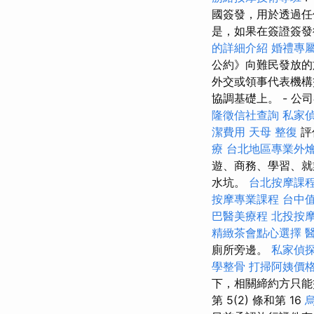
國簽發，用於透過
是，如果在簽證簽發
的詳細介紹
婚禮專
公約》向難民發放的
外交或領事代表機構
協調基礎上。 - 公
隆徵信社查詢
私家
潔費用
天母 整復
評
療
台北地區專業外
遊、商務、學習、就
水坑。
台北按摩課
按摩專業課程
台中
巴醫美療程
北投按
精緻茶會點心選擇
廁所旁邊。
私家偵
學整骨
打掃阿姨價
下，相關締約方只能
第 5(2) 條和第 16