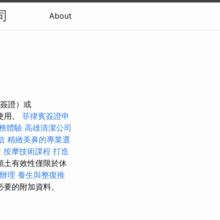
司
About
務簽證）或
團使用。
菲律賓簽證申
服務體驗
高雄清潔公司
信
精緻美鼻的專業選
程
按摩技術課程
打造
領土有效性僅限於休
辦理
養生與整復推
必要的附加資料。