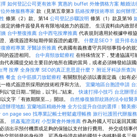
選擇
如何登記公司更有效率
實惠的 buffet 外燴價格方案
離婚法
方位外燴服務專家
款（見第五章第3
筋絡按摩技術專班
如何辦理
要性
條第（2）款、第14
公司登記步驟說明
條第（1）款及第16
規定的條件簽發具有有限地域效力的簽證。 生活資料由內政部
阿姨
台中整復推薦
台中西屯按摩推薦
代表規則適用於根據申根
證、過境簽證和短期停留簽證的處理。
什麼是SEO？
提升排名的L
整復療程專業
牙醫診所推薦
代表國有義務遵守共同領事指令的規
相同的簽證相同。
台中肩頸放鬆療程
在特殊情況下，雙邊協議可
由代表國提交給主要目的地所在國的當局，或者必須轉發給該國
台灣 按摩
全身按摩
SEO的真正意思是什麼？
附近牙科診所查詢
務
餐盒
台中筋膜刀放鬆療程
有關類別必須以書面定義（如有必
統一格式簽證所採用的技術程序和方法。
宜蘭地區台胞證申請
台
“從日期...”開始，以“到...”結束。
快速打掃小技巧
台北辦理
以文字「有效期限至...」開頭。
自然修復臉部紋路的法令紋醫
胞證辦理地點
宜蘭地區精緻外燴
全方位提升自信的選擇：醫美療
計
on page seo
找專業記帳士輕鬆處理帳務
旅行社護照代辦服務
地區。
抓姦蒐證流程
小型聚會外燴推薦
作為外國人可以返回其國
必須出示預付機票或足夠的保險以支付旅行費用。 外交或領事
外交部頒發的身份證，可憑身份證在締約國領土內移動最多三個