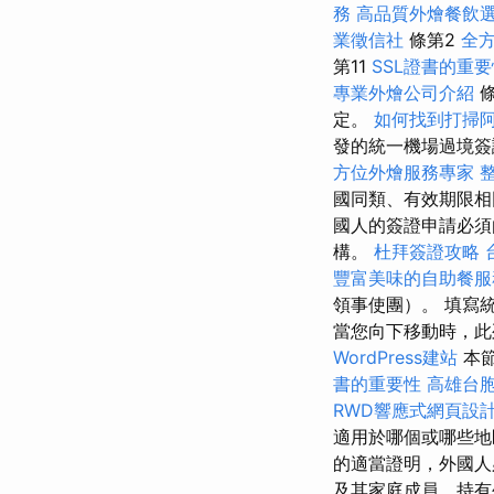
務
高品質外燴餐飲
業徵信社
條第2
全
第11
SSL證書的重
專業外燴公司介紹
條
定。
如何找到打掃
發的統一機場過境簽
方位外燴服務專家
國同類、有效期限
國人的簽證申請必須
構。
杜拜簽證攻略
豐富美味的自助餐服
領事使團）。 填寫
當您向下移動時，此列以
WordPress建站
本節
書的重要性
高雄台
RWD響應式網頁設
適用於哪個或哪些
的適當證明，外國人
及其家庭成員，持有