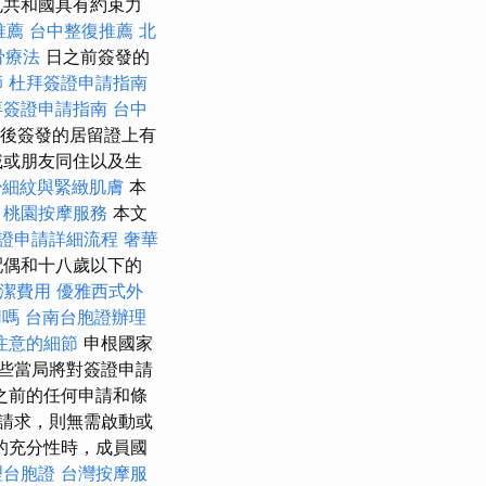
克共和國具有約束力
推薦
台中整復推薦
北
骨療法
日之前簽發的
師
杜拜簽證申請指南
拜簽證申請指南
台中
效後簽發的居留證上有
戚或朋友同住以及生
少細紋與緊緻肌膚
本
。
桃園按摩服務
本文
證申請詳細流程
奢華
配偶和十八歲以下的
潔費用
優雅西式外
用嗎
台南台胞證辦理
注意的細節
申根國家
這些當局將對簽證申請
之前的任何申請和條
請求，則無需啟動或
的充分性時，成員國
理台胞證
台灣按摩服