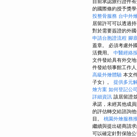
目前承認旅行證件有
的國際條約授予獎學金的
投整骨服務
台中外
居留許可可以透過持
對於需要簽證的外國
申請台胞證流程
腳
蓋章。 必須考慮外
活費用。
中醫經絡
文件發給具有外交地
件發給領事館工作人
高級外燴體驗
本文件
子女）。
提供多元
燴方案
如何登記公
詳細資訊
該居留證並
承諾，未經其他成員
的評估轉交給諮詢
目。
桃園外燴服務
繼續與提出磋商請求
可以確定針對保險公