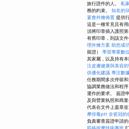
旅行證件的人。
私
務的約束。
知名的S
宴會外燴佈置
提供行
這是一種常見且有
須將印章插入護照第
有舊印章，則該文件
理外燴方案
助您成
留證）
學習專業數
其家屬，以及持有本
注皮膚健康與美容的
供優化建議
專注數據
任務期間多次停留
協調業務做法和程序
運作的要求。 簽證
及與營業執照和商
代表在文件上蓋章並
摩排毒ptt
全瓷冠的
負責審查簽證申請的
筋絡按摩技術專班
F