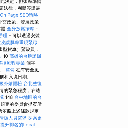
此決定，但須將準備
家法律，團體簽證最
 Page SEO策略
外交政策、發展政策
字體
全身放鬆按摩
-
辦理
- 可以透過安裝
拉皮讓肌膚重現緊緻
（重型貨車）駕駛員，
法
10
高雄的台胞證辦
整復療程專業
個字
因。
整骨
在有安全風
稱和入境日期。
級外燴體驗
台北整復
情的緊急程度，在總
擇
148
台中地區的台
規定的委員會提案所
票依照上述條款規定
清潔人員需求
探索更
E
提升排名的Local