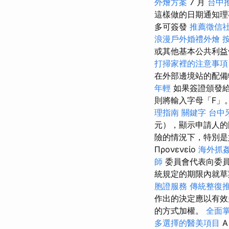
外燴方案
7 月
台中
這樣做的日期通知
多可簽發
推薦徵信
浪漫戶外婚禮外燴
或其他基本公共利益
打掃家裡的注意事項
在外部邊境站的配備
年輕
如果簽證頒發
則將輸入字母「F」
理指南
關鍵字
台中
元），顯示申請人的
險的情況下，特別是
Προνενείο
海外抓
師
委員會代表向委
統規定的期限內就
胞證服務
傳統整復
作出的決定應以有
的方式加權。
全面
多選擇的醫美項目