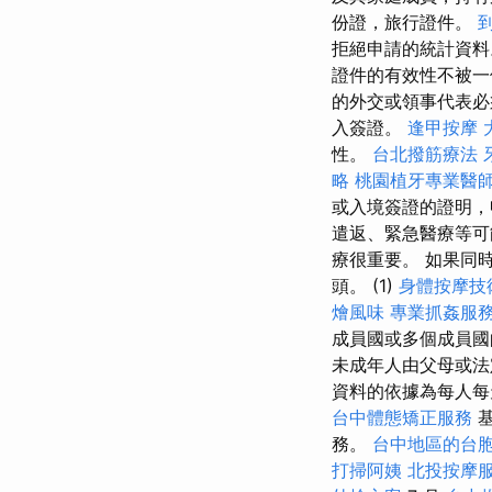
份證，旅行證件。
拒絕申請的統計資
證件的有效性不被一
的外交或領事代表必
入簽證。
逢甲按摩
性。
台北撥筋療法
略
桃園植牙專業醫
或入境簽證的證明，
遣返、緊急醫療等可
療很重要。 如果同時
頭。 (1)
身體按摩技
燴風味
專業抓姦服
成員國或多個成員
未成年人由父母或法
資料的依據為每人
台中體態矯正服務
務。
台中地區的台
打掃阿姨
北投按摩