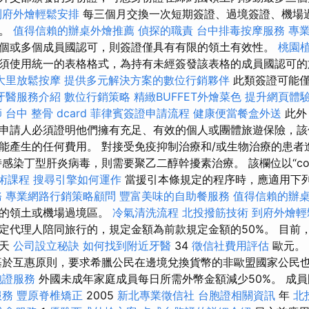
到府外燴輕鬆安排
每三個月交換一次短期簽證、過境簽證、機場
料。
值得信賴的辦桌外燴推薦
偵探的職責
台中排毒按摩服務
專
個或多個成員國認可，則簽證僅具有有限的領土有效性。
桃園
須使用統一的表格格式，為持有未經簽發該表格的成員國認可的
大里放鬆按摩
提供多元解決方案的數位行銷夥伴
此類簽證可能僅
牙醫服務介紹
數位行銷策略
精緻BUFFET外燴菜色
提升網頁體驗的
師
台中 整骨 dcard
菲律賓簽證申請流程
健康便當餐盒外送
此外
申請人必須證明他們擁有充足、有效的個人或團體旅遊保險，該
能產生的任何費用。 對接受免疫抑制治療和/或生物治療的患者
感染丁型肝炎病毒，則需要聚乙二醇幹擾素治療。 該欄位以“com
術課程
搜尋引擎如何運作
當援引本條規定的程序時，應適用下
務
專業網路行銷策略顧問
豐富美味的自助餐服務
值得信賴的辦
國的領土或機場過境區。
冷氣清洗流程
北投撥筋技術
到府外燴輕
定代理人陪同旅行的，規定金額為前款規定金額的50%。 目前
每天
公司設立秘訣
如何找到附近牙醫
34
徵信社費用評估
歐元。
基於互惠原則，要求希臘公民在邊境兌換貨幣的非歐盟國家公民
胞證服務
外國未成年家庭成員每日所需外幣金額減少50%。 成
服務
豐原脊椎矯正
2005
新北專業徵信社
台胞證相關資訊
年
北