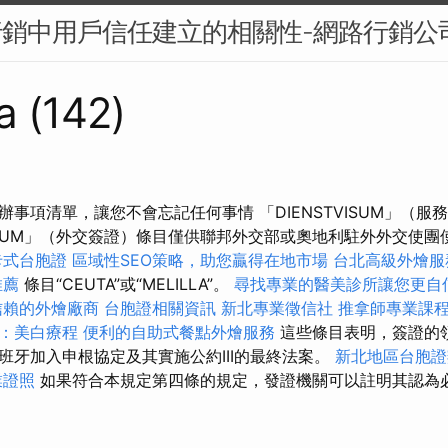
行銷中用戶信任建立的相關性-網路行銷公
a (142)
事項清單，讓您不會忘記任何事情 「DIENSTVISUM」（服
NVISUM」（外交簽證）條目僅供聯邦外交部或奧地利駐外外交使
卡式台胞證
區域性SEO策略，助您贏得在地市場
台北高級外燴
推薦
條目“CEUTA”或“MELILLA”。
尋找專業的醫美診所讓您更自
信賴的外燴廠商
台胞證相關資訊
新北專業徵信社
推拿師專業課
：美白療程
便利的自助式餐點外燴服務
這些條目表明，簽證的
班牙加入申根協定及其實施公約III的最終法案。
新北地區台胞證
業證照
如果符合本規定第四條的規定，發證機關可以註明其認為