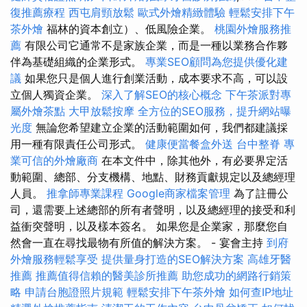
復推薦療程
西屯肩頸放鬆
歐式外燴精緻體驗
輕鬆安排下午
茶外燴
福林的資本創立）、低風險企業。
桃園外燴服務推
薦
有限公司它通常不是家族企業，而是一種以業務合作夥
伴為基礎組織的企業形式。
專業SEO顧問為您提供優化建
議
如果您只是個人進行創業活動，成本要求不高，可以設
立個人獨資企業。
深入了解SEO的核心概念
下午茶派對專
屬外燴茶點
大甲放鬆按摩
全方位的SEO服務，提升網站曝
光度
無論您希望建立企業的活動範圍如何，我們都建議採
用一種有限責任公司形式。
健康便當餐盒外送
台中整脊
專
業可信的外燴廠商
在本文件中，除其他外，有必要界定活
動範圍、總部、分支機構、地點、財務貢獻規定以及總經理
人員。
推拿師專業課程
Google商家檔案管理
為了註冊公
司，還需要上述總部的所有者聲明，以及總經理的接受和利
益衝突聲明，以及樣本簽名。 如果您是企業家，那麼您自
然會一直在尋找最物有所值的解決方案。 - 宴會主持
到府
外燴服務輕鬆享受
提供量身打造的SEO解決方案
高雄牙醫
推薦
推薦值得信賴的醫美診所推薦
助您成功的網路行銷策
略
申請台胞證照片規範
輕鬆安排下午茶外燴
如何查IP地址