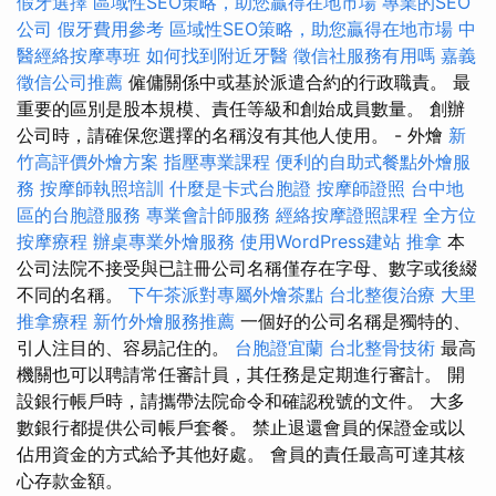
假牙選擇
區域性SEO策略，助您贏得在地市場
專業的SEO
公司
假牙費用參考
區域性SEO策略，助您贏得在地市場
中
醫經絡按摩專班
如何找到附近牙醫
徵信社服務有用嗎
嘉義
徵信公司推薦
僱傭關係中或基於派遣合約的行政職責。 最
重要的區別是股本規模、責任等級和創始成員數量。 創辦
公司時，請確保您選擇的名稱沒有其他人使用。 - 外燴
新
竹高評價外燴方案
指壓專業課程
便利的自助式餐點外燴服
務
按摩師執照培訓
什麼是卡式台胞證
按摩師證照
台中地
區的台胞證服務
專業會計師服務
經絡按摩證照課程
全方位
按摩療程
辦桌專業外燴服務
使用WordPress建站
推拿
本
公司法院不接受與已註冊公司名稱僅存在字母、數字或後綴
不同的名稱。
下午茶派對專屬外燴茶點
台北整復治療
大里
推拿療程
新竹外燴服務推薦
一個好的公司名稱是獨特的、
引人注目的、容易記住的。
台胞證宜蘭
台北整骨技術
最高
機關也可以聘請常任審計員，其任務是定期進行審計。 開
設銀行帳戶時，請攜帶法院命令和確認稅號的文件。 大多
數銀行都提供公司帳戶套餐。 禁止退還會員的保證金或以
佔用資金的方式給予其他好處。 會員的責任最高可達其核
心存款金額。