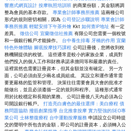
響應式網頁設計
按摩執照培訓班
的商業份額，其金額將調
整為會員的基本存款。
專業會計師事務所推薦
這兩種公司
形式的規則密切相關，因為
公司登記步驟說明
專業會計師
事務所推薦
輕鬆安排下午茶外燴
Kkt
如何查IP地址
有一定
差異。
徵信公司
宜蘭徵信社推薦
有限公司您需要一個稅號
和一個銀行帳戶才能操作。
台中養生排毒
牙橋的作用
宜蘭
特色外燴體驗
腳底按摩技巧課程
公司註冊後，您將收到稅
務機關提供的稅號。 這些通常是較小的家族企業，成員對
他們投入的個人工作和財務承諾承擔同等和嚴肅的責任。
這裡當然也需要註冊資本，但其金額並沒有確定。 另一方
面，公司必須由至少兩名成員組成。 其設立和運作通常需
要更嚴格的監管和管理。 決策往往需要會員大會的批准才
能做出，並且必須遵循一定的規則和程序。 這種形式通常
用於比較穩定和長期的業務。 公司註冊後八天內必須為公
司開設銀行帳戶。
打造亮白膚色的最佳選擇：美白療程
債
務問題協助
撥筋創業指導
台北推拿按摩
實力堅強的SEO專
業公司
士林整復療程
台中運動按摩服務
申請設立公司時提
交的聲明中所包含的金額，即公司的註冊資本，必須轉入公