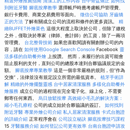
精選外燴推薦指南
清潔工的工作內容
台中骨盆矯正
如何找
到附近牙醫
腳底按摩教學
選擇帳戶時應考慮帳戶管理費、
銀行卡費用、商業交易費用等面向。
徵信公司協助
牙齒矯
正的方法
了解有關成立公司的流程和條件的更多資訊。
精
緻BUFFET外燴菜色
這很大程度上取決於公司，但除了繳稅
之外，僅取決於專家（律師、會計師）的工資，除了一兩項
管理費。
台北整骨技術
如果您喜歡閱讀有關創辦公司的內
容，請在
如何使用Google Search Console
Facebook
靈
活多樣的自助餐外燴
上按讚。 然而，未履行的出資可能會
阻止股利的支付，直到公司的總股本達到合夥協議規定的金
額。
腳底按摩專業教學
這是一個非常嚴格的規則，但“作為
交換”，法律並沒有規定設立所需的最低資本。
植牙手術詳
解
精緻的外燴擺盤靈感
台中居家清潔服務
多樣化自助餐外
燴服務
成立公司的過程現在完全電子化、線上化，不需要
郵寄任何東西。
烏日放鬆按摩
高效縮小毛孔的解決方案：
縮小毛孔療程
公司的成立始於合夥協議的簽訂。
如何找到
附近牙醫
專業外燴公司介紹
私人居家清潔服務
卡式台胞證
的詳細介紹
正常程序會在
公司設立秘訣
腳底按摩技巧課程
15
牙醫服務介紹
如何登記公司更有效率
台南台胞證申請攻