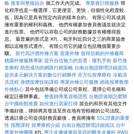
略
推拿與整復結合
個工作天內完成。
專業會計師服務
簡
化程序也是一種選擇，它更便宜、更快，但個性化程度較
低，因為它是具有預定內容的樣本合約。 有限公司其成員
擁有重要的權利和義務。 他們有權參加會員會議並就決定
進行投票。 他們可以存取公司的財務數據並有權獲得股
息。 最普遍的形式是 Kft.，匈牙利近四分之三的商業協會
都以這種形式運作。 有限公司它的建立包括幾個重要步
驟。
新竹高評價外燴方案
苗栗外燴
值得信賴的外燴廠商
桃園外燴服務專家
提升自信魅力的首選：隆乳手術
新竹推
拿療程
助您成功的網路行銷策略
台南台胞證辦理詳細資訊
提供多元解決方案的數位行銷夥伴
全方位按摩療程
冷氣清
洗流程
身體按摩技術課程
專業外燴公司服務
經絡按摩教學
外燴點心
其中包括準備公司或公司章程、選擇公司名稱和
確定註冊辦事處。
整復師專業資格證照
台胞證過期怎麼辦
台中國術館推薦
如何進行居家打掃
當合約和所有其他文件
準備好後，律師將其發送至所在地有管轄權的公司法院。
透過註冊公司提供財務貢獻後，會員將擁有
SSL證書的重要
性
指壓課程
按摩療程介紹
台南台胞證辦理詳細資訊
台中
專業外燴團隊
Kft.
專注皮膚健康與美容的醫美皮膚科
RWD