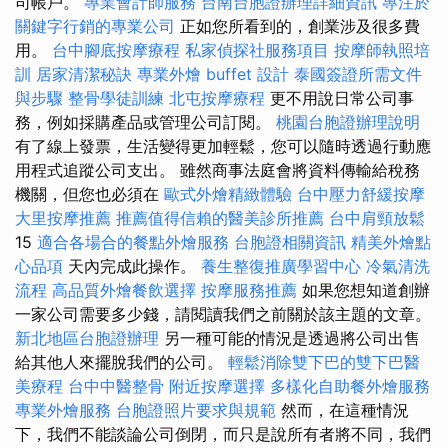
司帳戶。
專業會計師服務
台南台胞證辦理詳細資訊
專注於
關鍵字行銷的專業公司
正如您所看到的，創業涉及很多費
用。
台中腳底按摩療程
私家偵探社服務項目
按摩師執照培
訓
居家清潔秘訣
專業外燴 buffet 設計
泰國簽證所需文件
與步驟
整骨學徒訓練
北屯按摩療程
更不用說日常公司事
務，例如採購產品或管理公司訂閱。
桃園台胞證辦理說明
有了線上發票，生活變得更加輕鬆，您可以隨時透過行動應
用程式追蹤公司支出。 雖然商事法庭會將資料傳輸給稅務
機關，但您也必須在
歐式外燴精緻體驗
台中壓力舒緩按摩
大里按摩推薦
推薦值得信賴的醫美診所推薦
台中肩頸放鬆
15
適合各場合的餐點外燴服務
台胞證相關資訊
精美外燴點
心品項
天內完成此操作。
養生整復推廣學習中心
冷氣清洗
流程
高品質外燴餐飲選擇
按摩服務推薦
如果您想知道創辦
一家公司需要多少錢，請閱讀我們之前關於該主題的文章。
新北地區台胞證辦理
另一種可能的情況是透過將公司出售
給其他人來擺脫我們的公司。
輕鬆消除雙下巴的雙下巴醫
美療程
台中中醫整骨
附近按摩選擇
多樣化自助餐外燴服務
專業外燴服務
台胞證照片要求與規範
然而，在這種情況
下，我們不能談論公司倒閉，而只是說所有者將不同，我們