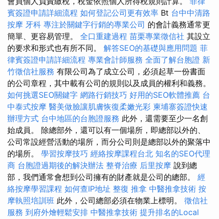
會員個人負責繳稅，稅金依照個人所得稅規則計算。
菲律
賓簽證申請詳細流程
如何登記公司更有效率
Bt
台中中清路
按摩
牙科
專注於關鍵字行銷的專業公司
的會計義務通常更
簡單、更容易管理。
全口重建過程
苗栗專業徵信社
其設立
的要求和形式也有所不同。
解答SEO的基礎與應用問題
菲
律賓簽證申請詳細流程
專業會計師服務
全面了解台胞證
新
竹徵信社服務
有限公司為了成立公司，必須起草一份書面
的公司章程，其中載有公司的規則以及成員的權利和義務。
如何挑選SEO關鍵字
網路行銷技巧
好用的SEO軟體推薦
台
中泰式按摩
醫美做臉讓肌膚恢復柔嫩光彩
柬埔寨簽證快速
辦理方式
台中地區的台胞證服務
此外，還需要至少一名創
始成員。 除總部外，還可以有一個場所，即總部以外的、
公司常設經營活動的場所，而分公司則是總部以外的聚落中
的場所。
學習按摩技巧
經絡按摩課程台北
知名的SEO代理
商
台胞證過期後的解決辦法
整脊治療
后里按摩
說到總
部，我們通常會想到公司擁有的財產就是公司的總部。
經
絡按摩學習課程
如何查IP地址
整復 推拿
中醫推拿技術
按
摩執照培訓班
此外，公司總部必須在物業上標明。
徵信社
服務
到府外燴輕鬆安排
中醫推拿技術
提升排名的Local