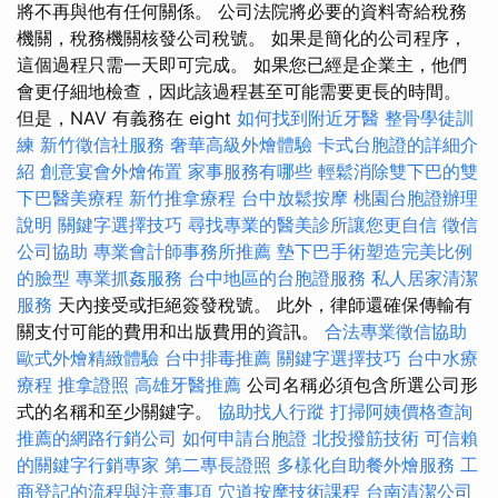
將不再與他有任何關係。 公司法院將必要的資料寄給稅務
機關，稅務機關核發公司稅號。 如果是簡化的公司程序，
這個過程只​​需一天即可完成。 如果您已經是企業主，他們
會更仔細地檢查，因此該過程甚至可能需要更長的時間。
但是，NAV 有義務在 eight
如何找到附近牙醫
整骨學徒訓
練
新竹徵信社服務
奢華高級外燴體驗
卡式台胞證的詳細介
紹
創意宴會外燴佈置
家事服務有哪些
輕鬆消除雙下巴的雙
下巴醫美療程
新竹推拿療程
台中放鬆按摩
桃園台胞證辦理
說明
關鍵字選擇技巧
尋找專業的醫美診所讓您更自信
徵信
公司協助
專業會計師事務所推薦
墊下巴手術塑造完美比例
的臉型
專業抓姦服務
台中地區的台胞證服務
私人居家清潔
服務
天內接受或拒絕簽發稅號。 此外，律師還確保傳輸有
關支付可能的費用和出版費用的資訊。
合法專業徵信協助
歐式外燴精緻體驗
台中排毒推薦
關鍵字選擇技巧
台中水療
療程
推拿證照
高雄牙醫推薦
公司名稱必須包含所選公司形
式的名稱和至少關鍵字。
協助找人行蹤
打掃阿姨價格查詢
推薦的網路行銷公司
如何申請台胞證
北投撥筋技術
可信賴
的關鍵字行銷專家
第二專長證照
多樣化自助餐外燴服務
工
商登記的流程與注意事項
穴道按摩技術課程
台南清潔公司