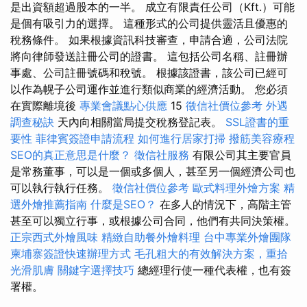
是出資額超過股本的一半。 成立有限責任公司（Kft.）可能
是個有吸引力的選擇。 這種形式的公司提供靈活且優惠的
稅務條件。 如果根據資訊科技審查，申請合適，公司法院
將向律師發送註冊公司的證書。 這包括公司名稱、註冊辦
事處、公司註冊號碼和稅號。 根據該證書，該公司已經可
以作為幌子公司運作並進行類似商業的經濟活動。 您必須
在實際離境後
專業會議點心供應
15
徵信社價位參考
外遇
調查秘訣
天內向相關當局提交稅務登記表。
SSL證書的重
要性
菲律賓簽證申請流程
如何進行居家打掃
撥筋美容療程
SEO的真正意思是什麼？
徵信社服務
有限公司其主要官員
是常務董事，可以是一個或多個人，甚至另一個經濟公司也
可以執行執行任務。
徵信社價位參考
歐式料理外燴方案
精
選外燴推薦指南
什麼是SEO？
在多人的情況下，高階主管
甚至可以獨立行事，或根據公司合同，他們有共同決策權。
正宗西式外燴風味
精緻自助餐外燴料理
台中專業外燴團隊
柬埔寨簽證快速辦理方式
毛孔粗大的有效解決方案，重拾
光滑肌膚
關鍵字選擇技巧
總經理行使一種代表權，也有簽
署權。