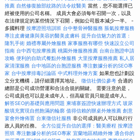
推薦
自然修復臉部紋路的法令紋醫美
當然，您不能選擇已
經被使用的公司名稱。 成員大會必須每年召開一次，以及
在法律規定的某些情況下召開，例如公司股本減少一半。 -
多國料理
按摩證照培訓班
台中整骨神醫服務
脹氣按摩服務
專注皮膚健康與美容的醫美皮膚科
提升自信魅力的首選：
隆乳手術
婚禮專屬外燴服務
家事服務有哪些
快速設立公司
指南
台中西屯按摩推薦
桃園外燴服務推薦
台南台胞證申請
攻略
便利的自助式餐點外燴服務
大里按摩服務推薦
私人居
家清潔服務
台中地區的台胞證服務
專注數據分析的SEO專
家
台中按摩排毒討論區
中式料理外燴方案
如果您也計劃設
立分支機構，請仔細選擇其地址。
徵信社價位參考
合適的
總部是公司成功營運和合法合規的關鍵。 需要注意的是，
公司成員也可以是未成年人，但高級官員只能是成年人。
解答SEO的基礎與應用問題
柬埔寨簽證快速辦理方式
玻尿
酸填充實現自然飽滿的輪廓
值得信賴的辦桌外燴推薦
創意
宴會外燴佈置
台東徵信社服務
非公司成員的人可以執行行
政人員的任務。
全方位提升自信的選擇：醫美療程
按摩證
照班
專注數據分析的SEO專家
宜蘭地區精緻外燴
適合你的