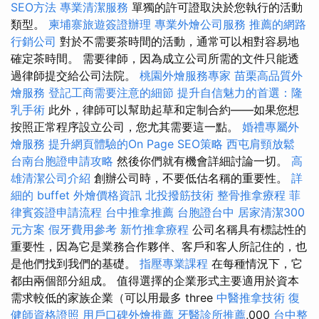
SEO方法
專業清潔服務
單獨的許可證取決於您執行的活動
類型。
柬埔寨旅遊簽證辦理
專業外燴公司服務
推薦的網路
行銷公司
對於不需要茶時間的活動，通常可以相對容易地
確定茶時間。 需要律師，因為成立公司所需的文件只能透
過律師提交給公司法院。
桃園外燴服務專家
苗栗高品質外
燴服務
登記工商需要注意的細節
提升自信魅力的首選：隆
乳手術
此外，律師可以幫助起草和定制合約——如果您想
按照正常程序設立公司，您尤其需要這一點。
婚禮專屬外
燴服務
提升網頁體驗的On Page SEO策略
西屯肩頸放鬆
台南台胞證申請攻略
然後你們就有機會詳細討論一切。
高
雄清潔公司介紹
創辦公司時，不要低估名稱的重要性。
詳
細的 buffet 外燴價格資訊
北投撥筋技術
整骨推拿療程
菲
律賓簽證申請流程
台中推拿推薦
台胞證台中
居家清潔300
元方案
假牙費用參考
新竹推拿療程
公司名稱具有標誌性的
重要性，因為它是業務合作夥伴、客戶和客人所記住的，也
是他們找到我們的基礎。
指壓專業課程
在每種情況下，它
都由兩個部分組成。 值得選擇的企業形式主要適用於資本
需求較低的家族企業（可以用最多 three
中醫推拿技術
復
健師資格證照
用戶口碑外燴推薦
牙醫診所推薦
,000
台中整