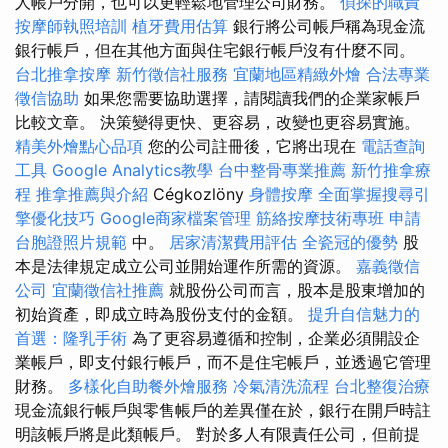
人帳戶分開，也可以更輕鬆地管理公司財務。
偵探的職責
按摩師執照培訓
植牙費用估算
銀行將公司帳戶稱為現金流
銀行帳戶，但在其他方面與住宅銀行帳戶沒有什麼不同。
台北推拿按摩
新竹徵信社服務
宜蘭地區精緻外燴
合法專業
徵信協助
如果您需要協助選擇，請閱讀我們的企業家帳戶
比較文章。 決策變得更快、更容易，改變也更容易實施。
精美外燴點心品項
您的公司註冊後，它將出現在
電話查詢
工具
Google Analytics教學
台中整骨專業推薦
新竹推拿療
程
推拿推薦與介紹
Cégkozlöny
身體按摩
全面掌握搜尋引
擎優化技巧
Google商家檔案管理
筋絡按摩技術專班
申請
台胞證照片規範
中。
居家清潔費用評估
全瓷冠的優勢
股
本是法律規定成立公司並開始運作所需的資源。
嘉義徵信
公司
宜蘭徵信社推薦
就股份公司而言，股本是股東增加的
初始資產，即成立時為股份支付的金額。
提升自信魅力的
首選：隆乳手術
為了更容易遵循和控制，企業必須開設企
業帳戶，即支付銀行帳戶，而不是住宅帳戶，並透過它管理
財務。
多樣化自助餐外燴服務
冷氣清洗流程
台北整復治療
現金流銀行帳戶與零售帳戶的差異僅在於，銀行在開戶時註
明該帳戶將是此類帳戶。 對於多人有限責任公司，但前提