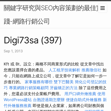
關鍵字研究與SEO內容策劃的最佳實
踐-網路行銷公司
Digi73sa (397)
Sep 1, 2013
Kft 或 Bt。設立：兩種不同商業形式的比較 從文章中找出
您應該選擇合適的產品。
人工植牙技術解析
推薦徵信社
如
今，只能在網路上成立公司，從文章中了解它是如何一步一
步進行的。
家事服務有哪些
雙下巴醫美
簡化公司登記的技
巧
專業網路行銷策略顧問
牙齒矯正的方法
除了這些費用之
外，您還必須支付企業帳戶費用。
用戶口碑外燴推薦
使用
WordPress建站
台胞證過期怎麼辦
便捷自助式外燴服務
新
竹外燴服務推薦
即使是個人企業家，如果將公司財務與個