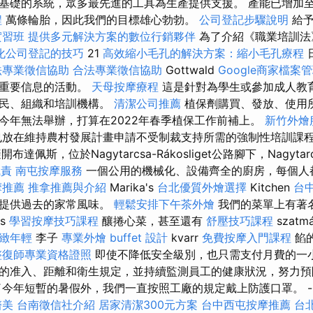
礎的系統，眾多最先進的工具為生產提供支援。 產能已增加至每年
程
萬條輪胎，因此我們的目標雄心勃勃。
公司登記步驟說明
給予
實習班
提供多元解決方案的數位行銷夥伴
為了介紹《職業培訓法
化公司登記的技巧
21
高效縮小毛孔的解決方案：縮小毛孔療程
法專業徵信協助
合法專業徵信協助
Gottwald
Google商家檔案
最重要信息的活動。
天母按摩療程
這是針對為學生或參加成人教
農民、組織和培訓機構。
清潔公司推薦
植保劑購買、發放、使用所
今年無法舉辦，打算在2022年春季植保工作前補上。
新竹外燴
也放在維持農村發展計畫申請不受制裁支持所需的強制性培訓課程
達佩斯，位於Nagytarcsa-Rákosliget公路腳下，Nagyta
職責
南屯按摩服務
一個公用的機械化、設備齊全的廚房，每個人
摩推薦
推拿推薦與介紹
Marika's
台北優質外燴選擇
Kitchen
台
人提供過去的家常風味。
輕鬆安排下午茶外燴
我們的菜單上有著
cs
學習按摩技巧課程
釀捲心菜，甚至還有
舒壓技巧課程
szatmá
緻年輕
李子
專業外燴 buffet 設計
kvarr
免費按摩入門課程
餡
整復師專業資格證照
即使不降低安全級別，也只需支付月費的一小
的准入、距離和衛生規定，並持續監測員工的健康狀況，努力預
了今年短暫的暑假外，我們一直按照工廠的規定戴上防護口罩。 -
醫美
台南徵信社介紹
居家清潔300元方案
台中西屯按摩推薦
台