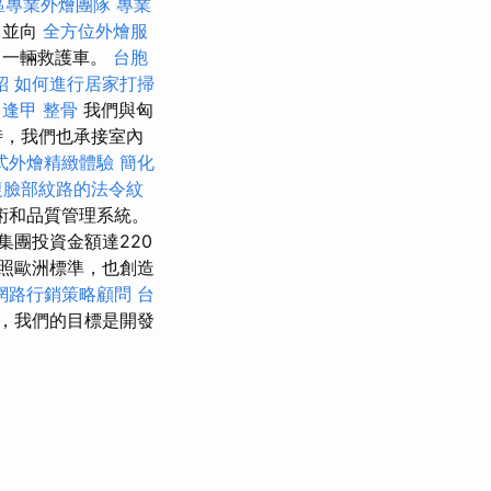
區專業外燴團隊
專業
，並向
全方位外燴服
了一輛救護車。
台胞
紹
如何進行居家打掃
逢甲 整骨
我們與匈
時，我們也承接室內
式外燴精緻體驗
簡化
復臉部紋路的法令紋
術和品質管理系統。
集團投資金額達220
照歐洲標準，也創造
網路行銷策略顧問
台
，我們的目標是開發