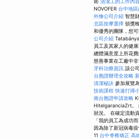
術
清潔工的工作內
NOVOFER
台中地區
外燴公司介紹
智慧財
北區按摩選擇
頒獎
和優秀的團隊，您
公司介紹
Tatabány
員工及其家人的健康
總體滿意度上所花
慈善事業在工廠中非
牙科治療資訊
該公司
台胞證辦理全攻略
清潔秘訣
參加展覽為
技術課程
快速打掃
南台胞證申請攻略
K
Hitelgaran
狀況。 在確定流動
「我的員工為成功而
因為除了新冠病毒疫
11
台中脊椎矯正
高