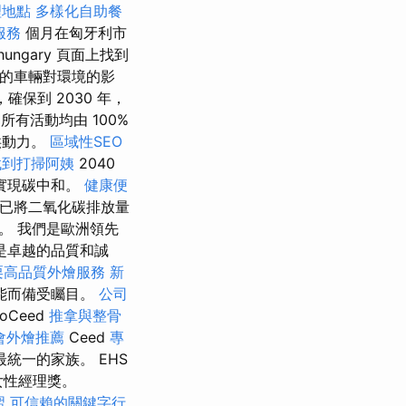
理地點
多樣化自助餐
服務
個月在匈牙利市
ungary 頁面上找到
售的車輛對環境的影
確保到 2030 年，
所有活動均由 100%
供動力。
區域性SEO
找到打掃阿姨
2040
實現碳中和。
健康便
團已將二氧化碳排放量
。 我們是歐洲領先
是卓越的品質和誠
栗高品質外燴服務
新
能而備受矚目。
公司
oCeed
推拿與整骨
會外燴推薦
Ceed
專
統一的家族。 EHS
度女性經理獎。
習
可信賴的關鍵字行