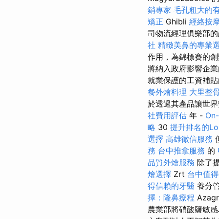
銷專家
毛孔粗大的
矯正
Ghibli
經絡按
司物流經理俱樂部
社
精緻美鼻的專業
作用，為錦標賽的創
將納入政府影響企業
就業保護的工資補貼的政府
餐外燴料理
大里整
於透過其產品讓世界
社費用評估
年 -
On
略
30
提升排名的Loc
選擇
高雄徵信服務
務
台中推拿服務
的
品質外燴服務
除了
燴選擇
Zrt
台中值得
得信賴的牙醫
養分
擇：隆鼻療程
Aza
農業部將硝酸鹽敏感