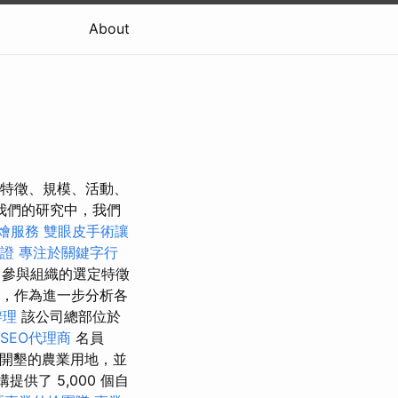
About
各種公司特徵、規模、活動、
我們的研究中，我們
燴服務
雙眼皮手術讓
證
專注於關鍵字行
了參與組織的選定特徵
，作為進一步分析各
辦理
該公司總部位於
SEO代理商
名員
未開墾的農業用地，並
供了 5,000 個自