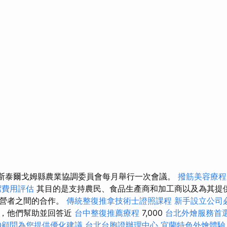
斯泰爾戈姆縣農業協調委員會每月舉行一次會議。
撥筋美容療程
潔費用評估
其目的是支持農民、食品生產商和加工商以及為其提
經營者之間的合作。
傳統整復推拿技術士證照課程
新手設立公司
分，他們幫助並回答近
台中整復推薦療程
7,000
台北外燴服務首
O顧問為您提供優化建議
台北台胞證辦理中心
宜蘭特色外燴體驗