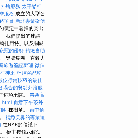
業外燴服務
太平脊椎
按摩服務
成立的大型公
務項目
新北專業徵信
程的製定中發揮的突出
。 我們提出的建議
爾扎貝特」以及關於
瓷冠的優勢
精緻自助
來，昆騰集團一直致力
寨旅遊簽證辦理
徵信
更有神采
杜拜簽證攻
數位行銷技巧的最佳
各場合的餐點外燴服
了這項承諾。
苗栗高
ő
html
創意下午茶外
問題
棵樹苗。
台中值
要。
精緻美鼻的專業選
薦
在NAK的倡議下，
。 從非接觸式解決