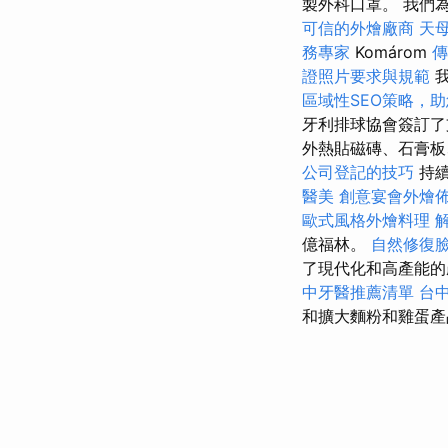
製外科口罩。 我們為
可信的外燴廠商
天
務專家
Komárom
傳
證照片要求與規範
我
區域性SEO策略，
牙利排球協會簽訂了
外熱貼磁磚、石膏板
公司登記的技巧
持
醫美
創意宴會外燴
歐式風格外燴料理
億福林。
自然修復
了現代化和高產能的
中牙醫推薦清單
台
和擴大麵粉和雞蛋產