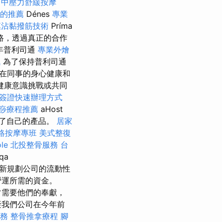
台中壓力舒緩按摩
隊的推薦
Dénes
專業
膜沾黏撥筋技術
Príma
路，透過真正的合作
年普利司通
專業外燴
訊
為了保持普利司通
在同事的身心健康和
健康意識挑戰或共同
簽證快速辦理方式
痧療程推薦
aHost
了自己的產品。
居家
絡按摩專班
美式整復
le
北投整骨服務
台
qa
期重新規劃公司的流動性
營運所需的資金。
常需要他們的奉獻，
礙我們公司在今年前
服務
整骨推拿療程
腳