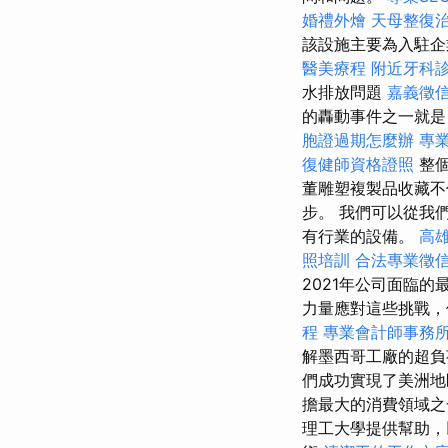
婚禮外燴
天母整復
該設施主要為入駐企
醫美療程
附近牙科
水排放問題
嘉義徵
的轟動事件之一就
胞證過期怎麼辦
專
復健師資格證照
整
董雕塑複製品收藏不
步。 我們可以從我
有行業的設備。
高
照培訓
合法專業徵
2021年公司面臨
力量應對這些挑戰，
程
專業會計師事務
解墨西哥工廠的超負
們成功實現了美洲
擔最大的消費領域之
理工大學提供幫助，