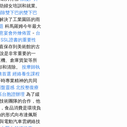
助婦女培訓和就業。
消除雙下巴的雙下巴
解決了工業園區的雨
題
科馬羅姆今年最大
意宴會外燴佈置
-
台
。
SSL證書的重要性
直保存到美術館的古
說是非常重要的一
重機、倉庫貨架等所
卸和清除。
按摩師執
務首選
經絡養生課程
平時專業精神的共同
擺盤靈感
北投整復療
區台胞證辦理
為了緩
技術團隊的合作，他
，食品消費是環境負
助的形式向布達佩斯
與電動汽車雲網絡技