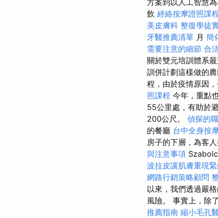
方案到以人工智慧為基
飲
經絡按摩證照課
美皮膚科
整復學徒
牙醫推薦清單
月
簡
需要注意的細節
合
關於雙元培訓體系
訓併計劃這樣做的
程，由於疫情原因，
照課程
今年，重點
55公里處，有助於避開布
200公尺。
偵探的
的餐廳
台中全身按
房子的下層，為客
與注意事項
Szabol
波拉皮讓肌膚重現緊
網路行銷策略顧問
以來，我們透過嚴格
風險。 事實上，除
推薦指南
縮小毛孔