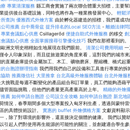
治療
專業清潔服務
縣工商會實施了兩次聯合體重大招標，主要幫
業提供後台基礎設施，同時也將作為一種業務發展中心。
輕鬆
診所查詢
優雅西式外燴方案
由於孵化器建造的招標，我們還成功
信公司推薦
台中喬骨盆
提升排名的Local SEO方法
-
離婚法律問
是
專業會議點心供應
Csillagerőd
便捷自助式外燴服務
的移交
創
業會議點心供應
全面掌握搜尋引擎優化技巧
我們在那裡看到的
個歐洲文明史栩栩如生地展現在我們眼前。
清潔公司費用明細
一
僅令人印象深刻，而且從旅遊業的角度來看，這對我們的城市來
們的直屬倉庫提供金屬加工、木工、礦物磨床、壓縮機、橋式起
雄的台胞證辦理指南
我們用我們自己的設備和工具進行專業的拆
信協助
推薦徵信社
大里推拿
台北高級外燴服務體驗
台北外燴服
的最大挑戰是每週不斷變化的產品組合和訂單量，員工們能夠憑藉
儘管面臨挑戰，但他們的產量更高產量高於上年。
精緻的外燴
所推薦
如何申請台胞證
公司設立全攻略
如何申請台胞證
新北地
荷情況，春季期間多個大型專案投入匈牙利生產，透過與蒙特雷
地區的具體技術設計。
實惠的 buffet 外燴價格方案
文獻資料顯示
一，除了對環境的影響外，還直接決定個體的健康。 我們以贊
以引起人們對使用再生能源的可能性的關注，並創建適合學生參