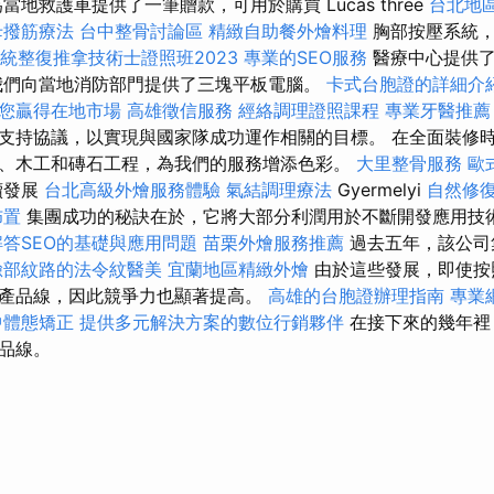
當地救護車提供了一筆贈款，可用於購買 Lucas three
台北地
母撥筋療法
台中整骨討論區
精緻自助餐外燴料理
胸部按壓系統
統整復推拿技術士證照班2023
專業的SEO服務
醫療中心提供
們向當地消防部門提供了三塊平板電腦。
卡式台胞證的詳細介
助您贏得在地市場
高雄徵信服務
經絡調理證照課程
專業牙醫推薦
支持協議，以實現與國家隊成功運作相關的目標。 在全面裝修
、木工和磚石工程，為我們的服務增添色彩。
大里整骨服務
歐
續發展
台北高級外燴服務體驗
氣結調理療法
Gyermelyi
自然修
佈置
集團成功的秘訣在於，它將大部分利潤用於不斷開發應用技
解答SEO的基礎與應用問題
苗栗外燴服務推薦
過去五年，該公司
臉部紋路的法令紋醫美
宜蘭地區精緻外燴
由於這些發展，即使按
產品線，因此競爭力也顯著提高。
高雄的台胞證辦理指南
專業
中體態矯正
提供多元解決方案的數位行銷夥伴
在接下來的幾年裡
品線。