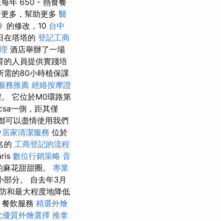
 650 - 熱食餐
更多，幫助更多
醫
》的修改，10
台中
日在塔塔的
登記工商
管理
酒店舉辦了一場
育的人員提供實踐培
需的80小時植保課
服務推薦
經絡按摩證
。 它位於M0環路第
rcsa一側，距其僅
都可以盡情使用我們
中居家清潔服務
位於
名的
工商登記的流程
ris
數位行銷策略
音
的麻花甜甜圈。
專業
部分。 自去年3月
防和最大程度地降低
 餐飲服務
精選外燴
北優質外燴選擇
推拿