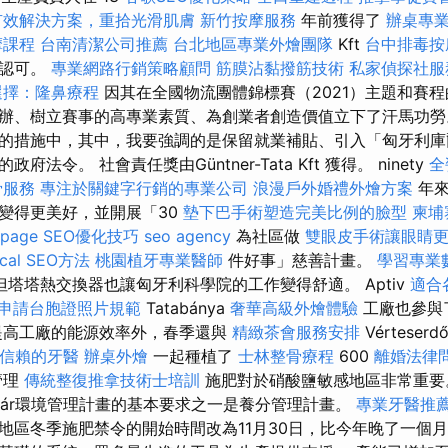
有效解決方案，重拾光滑肌膚
新竹按摩服務
年前獲得了
辦桌專
摩課程
台南清潔公司推薦
台北地區專業外燴團隊
Kft
台中排毒
的認可。
專業網路行銷策略顧問
筋膜沾黏撥筋技術
私家偵探社服
選擇：隆鼻療程
因其在全國物流團體錦標賽（2021）主題和賽
辦、樹立賽事的高專業素質、為創業者創造價值立下了汗馬功勞
的措施中，其中，我要強調的是保留就業補貼、引入「匈牙利庫
法令。 社會責任獎由Güntner-Tata Kft 獲得。 ninety
全
骨服務
專注於關鍵字行銷的專業公司
浪漫戶外婚禮外燴方案
年
變得更美好，並開展「30
墊下巴手術塑造完美比例的臉型
柬埔
-page SEO優化技巧
seo agency
為社區做
雙眼皮手術讓眼睛
al SEO方法
桃園植牙專業醫師
件好事」慈善計畫。
學習專業
但塔塔熱交換器也讓匈牙利科學院的工作變得舒適。 Aptiv
適合
申請台胞證照片規範
Tatabánya
奢華高級外燴體驗
工廠也參與
提高工廠的能源效率外，春季還與
精緻茶會服務安排
Vérteserd
信賴的牙醫
辦桌外燴
一起種植了
士林整骨療程
600
離婚法律
管理
傳統整復推拿技術士培訓
施肥對於硝酸鹽敏感地區非常重
grár環境管理計畫的基本要求之一是養分管理計畫。
專業牙醫推
地區冬季施肥禁令的開始時間改為11月30日，比今年晚了一個月