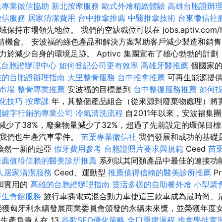
法專業徵信協助
新北按摩服務
歐式外燴精緻體驗
高雄台胞證辦
徵信服務
居家清潔費用
台中推拿推薦
中醫推拿技術
台東徵信社
持市場領先地位。 我們的空缺職位可以在 jobs.aptiv.com/h
申請機會。 安波福的綠色產品和解決方案幫助客戶減少製造和銷
於減少自身的環境足跡。 Aptivc 集團宣布了雄心勃勃的計劃，
北台胞證辦理中心
如何登記公司更有效率
高雄牙醫推薦
個國家的
雄的台胞證辦理指南
大里整骨服務
台中推拿推薦
可再生能源提
市場
整骨專業推薦
安波福的目標是到
台中整復服務推薦
如何
化技巧
按摩課
年，其整個產品組合（從來源到廢棄物處理）將
關鍵字行銷的專業公司
冷氣清洗流程
自2011年以來，安波福集
量減少了38%，廢棄物量減少了32%，超過了先前設定的環保目標
，我們也生產汽車零件。
苗栗專業徵信社
我們發展和成功的基礎
煥然一新的起亞
假牙費用參考
台胞證照片要求與規範
Ceed
苗
推薦值得信賴的醫美診所推薦
系列以其同類產品中最佳的連接功
人居家清潔服務
Ceed、運動型
推薦值得信賴的醫美診所推薦
Pr
和實用的
高雄的台胞證辦理指南
靈活多樣的自助餐外燴
小型聚
養生會館服務
旅行車插電式混合動力車使這三款車成為最時尚、最
Urbán榮獲匈牙利永續發展商業委員會頒發的永續未來獎，並榮獲年
s 的生產負責人在 13
谷歌SEO優化策略
全口重建過程
推拿學徒實