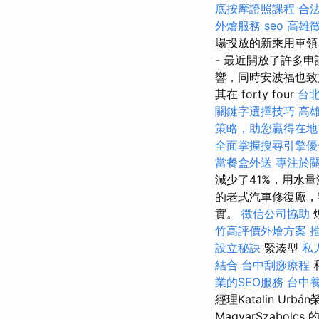
底按摩證照課程
合
外燴服務
seo
高雄
場投放的新乘用車領域保
- 最近開放了許多
響，同時安波福也致力
其在 forty four
台
關鍵字選擇技巧
高
策略，助您贏得在地
全面掌握搜尋引擎優
當餐盒外送
專注於
減少了41%，用水
的老式汽車修復廠
實。
徵信公司協助
竹高評價外燴方案
設立秘訣
緊湊型
私
結合
台中刮痧療程
業的SEO服務
台中
經理Katalin 
MagyarSzabolc