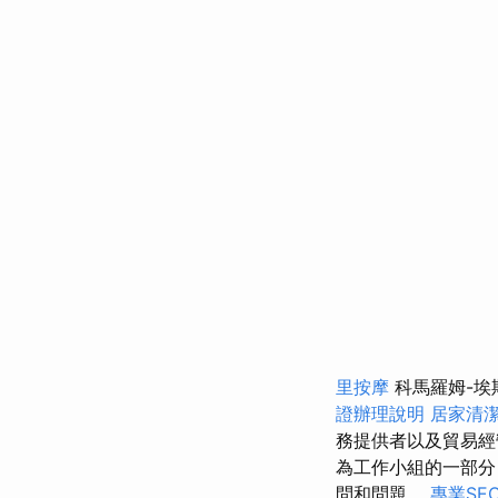
里按摩
科馬羅姆-埃
證辦理說明
居家清
務提供者以及貿易
為工作小組的一部
問和問題。
專業SE