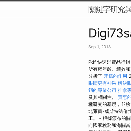
關鍵字研究與
Digi73s
Sep 1, 2013
Pdf 快速消費品行銷 
所有權年齡、績效和
分析了
牙橋的作用
2
眼睛更有神采
解決
銷的專業公司
推拿
及其相關性。
實惠的
種研究的基礎，並檢
北萊茵-威斯特法倫
工。 - 根據頒布
向國家稅務和海關當局