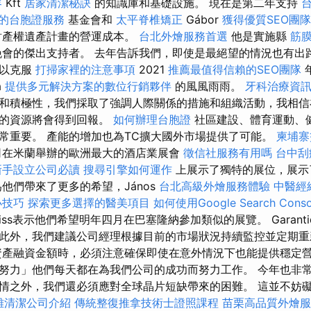
容
Kft
居家清潔秘訣
的知識庫和基礎設施。 現在是第二年支持
的台胞證服務
基金會和
太平脊椎矯正
Gábor
獲得優質SEO團
產權遺產計畫的營運成本。
台北外燴服務首選
他是實施縣
筋
晚會的傑出支持者。 去年告訴我們，即使是最絕望的情況也有出
可以克服
打掃家裡的注意事項
2021
推薦最值得信賴的SEO團隊
a
提供多元解決方案的數位行銷夥伴
的風風雨雨。
牙科治療資
和積極性，我們採取了強調人際關係的措施和組織活動，我相信
費的資源將會得到回報。
如何辦理台胞證
社區建設、體育運動、
常重要。 產能的增加也為TC擴大國外市場提供了可能。
柬埔寨
在米蘭舉辦的歐洲最大的酒店業展會
徵信社服務有用嗎
台中刮
新手設立公司必讀
搜尋引擎如何運作
上展示了獨特的展位，展示
他們帶來了更多的希望，János
台北高級外燴服務體驗
中醫經
小技巧
探索更多選擇的醫美項目
如何使用Google Search Conso
iss表示他們希望明年四月在巴塞隆納參加類似的展覽。 Garanti
ciaZrt。 此外，我們建議公司經理根據目前的市場狀況持續監控並定
資產融資金額時，必須注意確保即使在意外情況下也能提供穩定
努力」他們每天都在為我們公司的成功而努力工作。 今年也非
情之外，我們還必須應對全球晶片短缺帶來的困難。 這並不妨
雄清潔公司介紹
傳統整復推拿技術士證照課程
苗栗高品質外燴