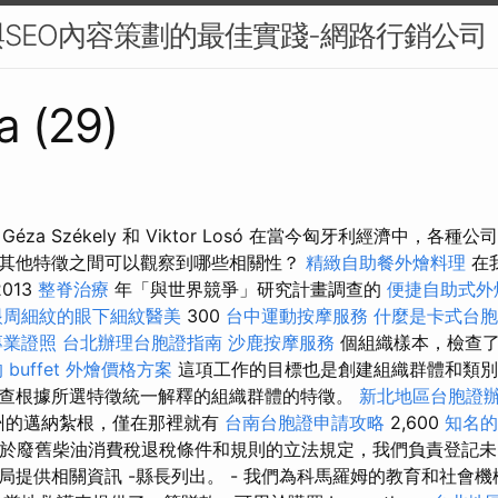
SEO內容策劃的最佳實踐-網路行銷公司
a (29)
Géza Székely 和 Viktor Losó 在當今匈牙利經濟中，
其他特徵之間可以觀察到哪些相關性？
精緻自助餐外燴料理
在
013
整脊治療
年「與世界競爭」研究計畫調查的
便捷自助式外
眼周細紋的眼下細紋醫美
300
台中運動按摩服務
什麼是卡式台胞
專業證照
台北辦理台胞證指南
沙鹿按摩服務
個組織樣本，檢查
 buffet 外燴價格方案
這項工作的目標也是創建組織群體和類別
查根據所選特徵統一解釋的組織群體的特徵。
新北地區台胞證
州的邁納紮根，僅在那裡就有
台南台胞證申請攻略
2,600
知名的
的關於廢舊柴油消費稅退稅條件和規則的立法規定，我們負責登記
提供相關資訊 -縣長列出。 - 我們為科馬羅姆的教育和社會機構提