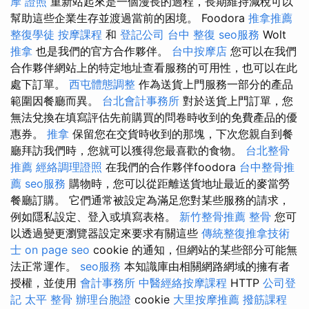
摩 證照
重新站起來是一個漫長的過程，長期維持減稅可以
幫助這些企業生存並渡過當前的困境。 Foodora
推拿推薦
整復學徒
按摩課程
和
登記公司
台中 整復
seo服務
Wolt
推拿
也是我們的官方合作夥伴。
台中按摩店
您可以在我們
合作夥伴網站上的特定地址查看服務的可用性，也可以在此
處下訂單。
西屯體態調整
作為送貨上門服務一部分的產品
範圍因餐廳而異。
台北會計事務所
對於送貨上門訂單，您
無法兌換在填寫評估先前購買的問卷時收到的免費產品的優
惠券。
推拿
保留您在交貨時收到的那塊，下次您親自到餐
廳拜訪我們時，您就可以獲得您最喜歡的食物。
台北整骨
推薦
經絡調理證照
在我們的合作夥伴foodora
台中整骨推
薦
seo服務
購物時，您可以從距離送貨地址最近的麥當勞
餐廳訂購。 它們通常被設定為滿足您對某些服務的請求，
例如隱私設定、登入或填寫表格。
新竹整骨推薦
整骨
您可
以透過變更瀏覽器設定來要求有關這些
傳統整復推拿技術
士
on page seo
cookie 的通知，但網站的某些部分可能無
法正常運作。
seo服務
本知識庫由相關網路網域的擁有者
授權，並使用
會計事務所
中醫經絡按摩課程
HTTP
公司登
記
太平 整骨
辦理台胞證
cookie
大里按摩推薦
撥筋課程