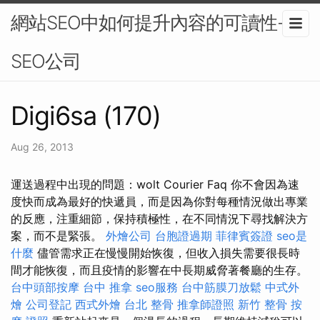
網站SEO中如何提升內容的可讀性-
SEO公司
Digi6sa (170)
Aug 26, 2013
運送過程中出現的問題：wolt Courier Faq 你不會因為速
度快而成為最好的快遞員，而是因為你對每種情況做出專業
的反應，注重細節，保持積極性，在不同情況下尋找解決方
案，而不是緊張。
外燴公司
台胞證過期
菲律賓簽證
seo是
什麼
儘管需求正在慢慢開始恢復，但收入損失需要很長時
間才能恢復，而且疫情的影響在中長期威脅著餐廳的生存。
台中頭部按摩
台中 推拿
seo服務
台中筋膜刀放鬆
中式外
燴
公司登記
西式外燴
台北 整骨
推拿師證照
新竹 整骨
按