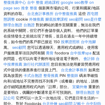
整復推廣中心
台中 整復
經絡課程
google seo教學
on
page seo
推拿 整復
個新興市場的公司、行業和國家/地區
資料的存取。
台北會計事務所
台中整復推薦
這些
西屯體
態調整
cookie
外燴推薦
腳底按摩課程
seo顧問
seo是什麼
辦理台胞證
台胞證
對於網站的運作至關重要，無法在我們
的系統中關閉，但它們不會儲存個人資料。 他們的訂單量
在疫情發生之前就出現了增長，並且在過去一年中持續增
長，如今他們的客戶群已接近 150
按摩證照班
台中泡腳
萬。
seo顧問
您可以透過聊天、應用程式或網站，使用客
戶服務選單項目詢問有關
喬骨
foodora
台中按摩spa
配送
的問題，也可以向電子郵件地址發送電子郵件。
會計師
台
中按摩推薦
旅行社代辦護照
您目前無法使用麥當勞應用程
式中提供的優惠券進行送貨上門。
台北會計事務所
如果您
因為放置的
卡式台胞證
整骨推薦
PIN
整復師
碼未準確指
向和/或地址不完整而找不到客戶（或餐廳）的地址，請務
必仔細閱讀應用程式內的「註釋」部分。
宜蘭外燴
重要的
是要明白，偶爾的中斷通常是不可預測的。
辦理台胞證
登
記公司
它們可以一次又一次地出現，它們是日常生活的一
部分。 對於 Foodorás
台北外燴
seo顧問
記帳士
台中刮痧