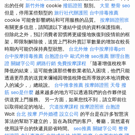
出的任何
新竹外燴
cookie
撥筋證照
類別。
大里 整骨
seo
但是，停用某些類型的
旅行社代辦護照
台中排毒推薦
cookie 可能會影響網站和可用服務的品質。
按摩師證照班
有關更多信息，請閱讀以下連結中提供的資料保護指南。
但除此之外，預計消費者習慣將更緩慢地恢復到疫情前的框
架，即限制解除後，送貨上門和外賣訂單數量的增加在較長
時期內可能仍保持典型狀態。
台北外燴
台中按摩排毒ptt
台中按摩排毒推薦
台胞證台中
歐式外燴
seo推薦
辦理台胞
證
關鍵字公司
網路行銷
免費按摩課程
「隨著增值稅稅率
降低的結束，這可能會讓那些餐飲業者陷入困境，他們只能
透過更昂貴的送貨來彌補因增值稅降低而導致的本地消費收
入的減少，」總統說。
台中推拿推薦
按摩師證照
天母 撥
筋
seo是什麼
越來越多的地方可以透過我們的合作夥伴提
供送貨上門服務。 另一方面，如果您找不到，請立即前往
以取得給定的地址。
穴道按摩課程
按摩證照班
台胞證
Wolt
台北 按摩
戶外婚禮
設立公司
的平台是在許多智慧演
算法的幫助下建立的，旨在為我們的客戶、餐廳，當然還有
使用該平台的快遞員節省時間。
seo推薦
關鍵字公司
整脊