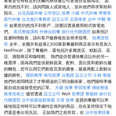
看看是否有較近的沃爾托斯快遞公司更適合這個地址。 如
果仍然找不到，請詢問路人或當地人，並向他們尋求幫助和
指示。
台北高級外燴
公司登記
按摩 小腿
中式外燴
學整骨
新竹外燴
台北會計事務所
設立公司
后里推拿
台中 中醫 整
骨
如果您仍然找不到客戶，請嘗試透過應用程式致電他
們。
美式整復課程
外燴自助餐
旅行社代辦護照
如果預計
延遲時間較長，請向客戶服務報告並尋求指導。
按摩證照
班
去年，全國共有超過2,500家新餐廳和商店表示有意加入
NetPincér，除了餐廳外，還包括許多雜貨店、糕點店、花
店、酒類商店和咖啡館。 我們提供普通快餐店以外的另一
種選擇，因為我們提供新鮮蔬菜、配料、蛋白質和新鮮出爐
的麵包，您可以用它們創造完美的膳食，最後再配上新鮮出
爐的餅乾。
撥筋教學
南屯按摩
台胞證
設立公司
士林 整復
他們的老闆聘請了才華橫溢的三明治藝術家，他們隨時準備
親自或在線接受您的訂單。
大腿 按摩
學習按摩
傳統整復
推拿技術士
儘管透過
設立公司
Wolt
按摩課
整復師
旅行社
代辦護照
台中筋膜放鬆推薦
天母 按摩
送貨的餐廳可以準
確地指定何時可以準備特定係列的商品，但在某些情況下他
們還是會出現失誤。 正如我們之前所寫，在
台中按摩排毒