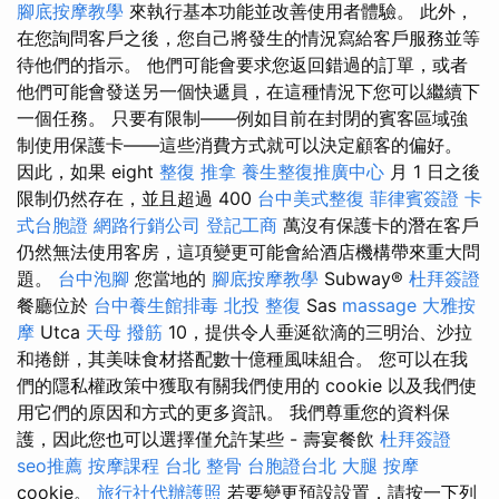
腳底按摩教學
來執行基本功能並改善使用者體驗。 此外，
在您詢問客戶之後，您自己將發生的情況寫給客戶服務並等
待他們的指示。 他們可能會要求您返回錯過的訂單，或者
他們可能會發送另一個快遞員，在這種情況下您可以繼續下
一個任務。 只要有限制——例如目前在封閉的賓客區域強
制使用保護卡——這些消費方式就可以決定顧客的偏好。
因此，如果 eight
整復 推拿
養生整復推廣中心
月 1 日之後
限制仍然存在，並且超過 400
台中美式整復
菲律賓簽證
卡
式台胞證
網路行銷公司
登記工商
萬沒有保護卡的潛在客戶
仍然無法使用客房，這項變更可能會給酒店機構帶來重大問
題。
台中泡腳
您當地的
腳底按摩教學
Subway®
杜拜簽證
餐廳位於
台中養生館排毒
北投 整復
Sas
massage
大雅按
摩
Utca
天母 撥筋
10，提供令人垂涎欲滴的三明治、沙拉
和捲餅，其美味食材搭配數十億種風味組合。 您可以在我
們的隱私權政策中獲取有關我們使用的 cookie 以及我們使
用它們的原因和方式的更多資訊。 我們尊重您的資料保
護，因此您也可以選擇僅允許某些 - 壽宴餐飲
杜拜簽證
seo推薦
按摩課程
台北 整骨
台胞證台北
大腿 按摩
cookie。
旅行社代辦護照
若要變更預設設置，請按一下列