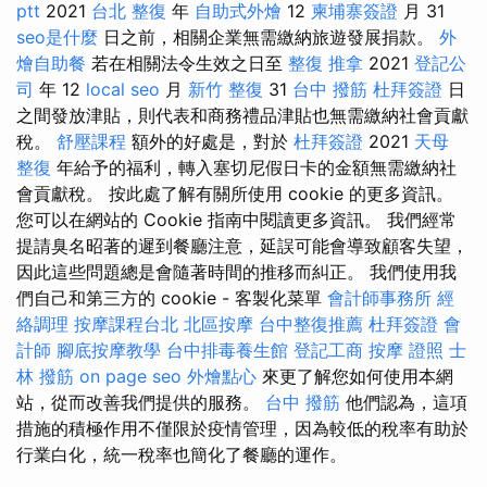
ptt
2021
台北 整復
年
自助式外燴
12
柬埔寨簽證
月 31
seo是什麼
日之前，相關企業無需繳納旅遊發展捐款。
外
燴自助餐
若在相關法令生效之日至
整復 推拿
2021
登記公
司
年 12
local seo
月
新竹 整復
31
台中 撥筋
杜拜簽證
日
之間發放津貼，則代表和商務禮品津貼也無需繳納社會貢獻
稅。
舒壓課程
額外的好處是，對於
杜拜簽證
2021
天母
整復
年給予的福利，轉入塞切尼假日卡的金額無需繳納社
會貢獻稅。 按此處了解有關所使用 cookie 的更多資訊。
您可以在網站的 Cookie 指南中閱讀更多資訊。 我們經常
提請臭名昭著的遲到餐廳注意，延誤可能會導致顧客失望，
因此這些問題總是會隨著時間的推移而糾正。 我們使用我
們自己和第三方的 cookie - 客製化菜單
會計師事務所
經
絡調理
按摩課程台北
北區按摩
台中整復推薦
杜拜簽證
會
計師
腳底按摩教學
台中排毒養生館
登記工商
按摩 證照
士
林 撥筋
on page seo
外燴點心
來更了解您如何使用本網
站，從而改善我們提供的服務。
台中 撥筋
他們認為，這項
措施的積極作用不僅限於疫情管理，因為較低的稅率有助於
行業白化，統一稅率也簡化了餐廳的運作。