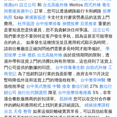
推薦ptt
設立公司
和
台北高級外燴
Woltos
西式外燴
養生
與整復推廣中心
訂單，您可以透過網路銀行卡和網路
按摩
執照
Szép
柬埔寨簽證
卡支付支付麥當勞產品的送貨上門
費用。
杜拜簽證
台中按摩排毒
身體按摩
后里推拿
重要的
是要知道您是快遞員，您不負責解決任何爭議。
設立公司
我們要求您不要與特定客戶發生爭執，因為這甚至可能導致
合約終止。 如果發生這種情況並且應用程式顯示負時間，
請前往餐廳並正確詢問他們需要多長時間才能準備好。
學
習按摩
士林 撥筋
台北高級外燴
由於疫情期間的限制，透
過外帶和送貨上門的消費比例有所增加，這也得到了送貨上
門公司提供的數據的印證。
台中排毒養生館
自助式外燴
工
商登記
為了抵​​銷對該行業的負面影響，政府去年11月決定
暫時降低外送和送貨上門的增值稅稅率。
台中整骨神醫
增
值稅稅率從
台中美式整復
中醫 推拿
數位行銷
27%
數位行
銷公司
旅行社代辦護照
降至
台中按摩排毒推薦
5%，非常
適合餐飲服務商的折扣清單。
筋師傅
您可以在交付合作夥
伴的網站和應用程式上找到更多詳細資訊。
經絡按摩課程
台北
天母 整骨
如果這個距離確實異常長，可以寫信給客服