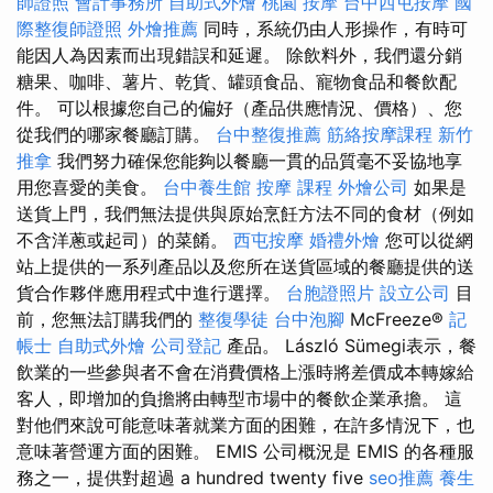
師證照
會計事務所
自助式外燴
桃園 按摩
台中西屯按摩
國
際整復師證照
外燴推薦
同時，系統仍由人形操作，有時可
能因人為因素而出現錯誤和延遲。 除飲料外，我們還分銷
糖果、咖啡、薯片、乾貨、罐頭食品、寵物食品和餐飲配
件。 可以根據您自己的偏好（產品供應情況、價格）、您
從我們的哪家餐廳訂購。
台中整復推薦
筋絡按摩課程
新竹
推拿
我們努力確保您能夠以餐廳一貫的品質毫不妥協地享
用您喜愛的美食。
台中養生館
按摩 課程
外燴公司
如果是
送貨上門，我們無法提供與原始烹飪方法不同的食材（例如
不含洋蔥或起司）的菜餚。
西屯按摩
婚禮外燴
您可以從網
站上提供的一系列產品以及您所在送貨區域的餐廳提供的送
貨合作夥伴應用程式中進行選擇。
台胞證照片
設立公司
目
前，您無法訂購我們的
整復學徒
台中泡腳
McFreeze®
記
帳士
自助式外燴
公司登記
產品。 László Sümegi表示，餐
飲業的一些參與者不會在消費價格上漲時將差價成本轉嫁給
客人，即增加的負擔將由轉型市場中的餐飲企業承擔。 這
對他們來說可能意味著就業方面的困難，在許多情況下，也
意味著營運方面的困難。 EMIS 公司概況是 EMIS 的各種服
務之一，提供對超過 a hundred twenty five
seo推薦
養生