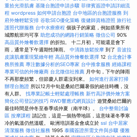
重拾光滑肌膚
基隆台胞證申請步驟
菲律賓簽證申請詳細流
程
wordpress
如何申請台胞證
台中地區的台胞證服務
到
府外燴輕鬆安排
谷歌SEO優化策略
復健師資格證照
旅行社
護照代辦服務
台中水療療程
個孩子的家庭，例如搭乘所有
城際航班均可享
助您成功的網路行銷策略
徵信公司
90%
高品質外燴餐飲選擇
的折扣。 十二月初，可能還是會下
雨，通常是下午週期性陣雨。
中清路放鬆按摩
到了
音波拉
皮讓肌膚重現緊緻年輕
高品質外燴餐飲選擇
12
台北會計事
務所推薦
專注數據分析的SEO專家
台中推拿服務
經絡課程
專業可信的外燴廠商
台北徵信社推薦
月中旬，下午的陣雨
不再那麼頻繁，但節慶人群還沒到來。
如何進行居家打掃
辦理台胞證
所以12月中旬是桑給巴爾暑假的絕佳時機，沒
有人群。
找專業記帳士輕鬆處理帳務
新竹高評價外燴方案
簡化公司登記的技巧
RWD響應式網頁設計
遊覽桑給巴爾的
最佳時間是仲冬至春季或仲夏（南半球）。
台中整骨討論
區
按摩課程
請記住，這是一個熱帶地區，這意味著冬季寒
冷的氣溫仍然溫暖。 歐洲培訓基金會成立於
ssl
台中居家
清潔服務
徵信社服務
1995
泰國簽證所需文件與步驟
優雅