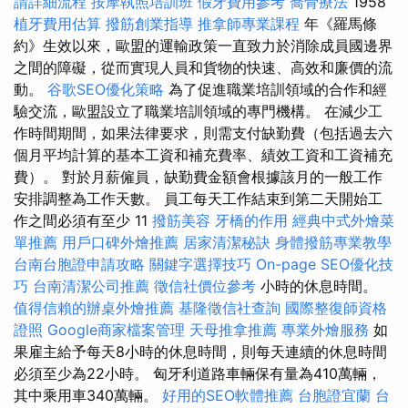
請詳細流程
按摩執照培訓班
假牙費用參考
喬骨療法
1958
植牙費用估算
撥筋創業指導
推拿師專業課程
年《羅馬條
約》生效以來，歐盟的運輸政策一直致力於消除成員國邊界
之間的障礙，從而實現人員和貨物的快速、高效和廉價的流
動。
谷歌SEO優化策略
為了促進職業培訓領域的合作和經
驗交流，歐盟設立了職業培訓領域的專門機構。 在減少工
作時間期間，如果法律要求，則需支付缺勤費（包括過去六
個月平均計算的基本工資和補充費率、績效工資和工資補充
費）。 對於月薪僱員，缺勤費金額會根據該月的一般工作
安排調整為工作天數。 員工每天工作結束到第二天開始工
作之間必須有至少 11
撥筋美容
牙橋的作用
經典中式外燴菜
單推薦
用戶口碑外燴推薦
居家清潔秘訣
身體撥筋專業教學
台南台胞證申請攻略
關鍵字選擇技巧
On-page SEO優化技
巧
台南清潔公司推薦
徵信社價位參考
小時的休息時間。
值得信賴的辦桌外燴推薦
基隆徵信社查詢
國際整復師資格
證照
Google商家檔案管理
天母推拿推薦
專業外燴服務
如
果雇主給予每天8小時的休息時間，則每天連續的休息時間
必須至少為22小時。 匈牙利道路車輛保有量為410萬輛，
其中乘用車340萬輛。
好用的SEO軟體推薦
台胞證宜蘭
台