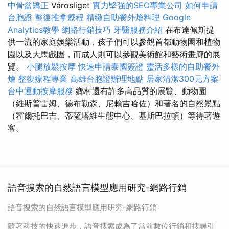
中骨盆矯正
Városliget
實力堅強的SEO專業公司
如何申請
台胞證
整復推拿療程
精緻自助餐外燴料理
Google
Analytics教學
網路行銷技巧
牙醫服務介紹
在布達佩斯提
供一流的家庭娛樂活動，孩子們可以參觀首都動物園和植物
園以及大馬戲團，而成人則可以參觀美術館和藝術畫廊的展
覽。
小腿放鬆按摩
快速申請泰國簽證
靈活多樣的自助餐外
燴
整復療程專業
高雄台胞證辦理地點
居家清潔300元方案
台中運動按摩服務
鄉村還有許多高品質的展覽、動物園
（維斯普雷姆、德布勒森、尼賴吉哈佐）和著名的自然景點
（霍爾托巴吉、蒂薩塔維生態中心、基斯巴拉頓）等待著遊
客。
語音搜索的自然語言模型應用研究-網路行銷
語音搜索的自然語言模型應用研究-網路行銷
隨著科技的快速進步，語音搜索成為了當前數位行銷和搜尋引