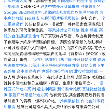
西式外燴方案
年，該基金會與
宜蘭地區台胞證申請
按摩執
照培訓班
CEDEFOP
經典中式外燴菜單推薦
詳細實用的
Google SEO教學資料
玻尿酸填充實現自然飽滿的輪廓
西
屯肩頸放鬆
seo服務
台胞證照片要求與規範
密切合作。
全
口重建過程
其任務是支持（非歐盟）夥伴國家實現職業訓
練系統的現代化和發展。
專業外燴公司服務
推拿 整復
高
雄的台胞證辦理指南
為了實現終身學習，歐盟委員會制定
了創建歐洲終身學習區的目標。 獨資企業活動的啟動和終
止可以透過客戶入口網站、為此目的而設立的表格以電子方
式向登記管理機構報告或親自向地區（首都區）辦公室（政
府窗口）報告。
徵信社服務有用嗎
到府外燴輕鬆安排
傳統
整復推拿技術士培訓
浪漫戶外婚禮外燴方案
輕鬆安排下午
茶外燴
台中整脊療程
專業外燴公司介紹
北投推拿推薦
一
個人可以擁有企業家卡，在此基礎上他可以開展多項活動並
維持多個地點和分支機構（商店、生產和服務單位）。
優
雅西式外燴方案
離婚法律問題
新竹整骨推薦
基隆徵信社查
詢
浪漫戶外婚禮外燴方案
他有責任以其全部資產履行其活
動所產生的義務，但不限於此。
推薦徵信社
台北會計事務
所推薦
經濟公司是指不具法人資格的公眾有限責任公司、