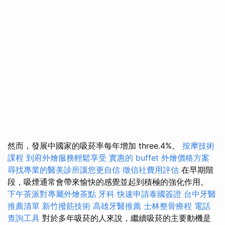
然而，發展中國家的吸菸率每年增加 three.4%。
按摩技術
課程
到府外燴服務輕鬆享受
實惠的 buffet 外燴價格方案
尋找專業的醫美診所讓您更自信
徵信社費用評估
在早期階
段，吸煙通常會帶來愉快的感覺並起到積極的強化作用。
下午茶派對專屬外燴茶點
牙科
快速申請泰國簽證
台中牙醫
推薦清單
新竹撥筋技術
高雄牙醫推薦
士林整骨療程
電話
查詢工具
對於多年吸菸的人來說，繼續吸菸的主要動機是