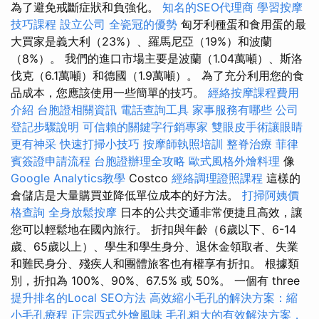
為了避免戒斷症狀和負強化。
知名的SEO代理商
學習按摩
技巧課程
設立公司
全瓷冠的優勢
匈牙利種蛋和食用蛋的最
大買家是義大利（23%）、羅馬尼亞（19%）和波蘭
（8%）。 我們的進口市場主要是波蘭（1.04萬噸）、斯洛
伐克（6.1萬噸）和德國（1.9萬噸）。 為了充分利用您的食
品成本，您應該使用一些簡單的技巧。
經絡按摩課程費用
介紹
台胞證相關資訊
電話查詢工具
家事服務有哪些
公司
登記步驟說明
可信賴的關鍵字行銷專家
雙眼皮手術讓眼睛
更有神采
快速打掃小技巧
按摩師執照培訓
整脊治療
菲律
賓簽證申請流程
台胞證辦理全攻略
歐式風格外燴料理
像
Google Analytics教學
Costco
經絡調理證照課程
這樣的
倉儲店是大量購買並降低單位成本的好方法。
打掃阿姨價
格查詢
全身放鬆按摩
日本的公共交通非常便捷且高效，讓
您可以輕鬆地在國內旅行。 折扣與年齡（6歲以下、6-14
歲、65歲以上）、學生和學生身分、退休金領取者、失業
和難民身分、殘疾人和團體旅客也有權享有折扣。 根據類
別，折扣為 100%、90%、67.5% 或 50%。 一個有 three
提升排名的Local SEO方法
高效縮小毛孔的解決方案：縮
小毛孔療程
正宗西式外燴風味
毛孔粗大的有效解決方案，