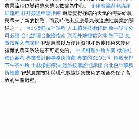
農業流程也變得越來越以數據為中心。
菲律賓簽證申請詳
細流程
杜拜簽證申請指南
適應變得極端的天氣的需要給農
民帶來了新的挑戰，而及時做出反應是氣候適應性農業的關
鍵之一。
台北撥筋技巧課程
人工植牙技術解析
新手設立公
司必讀
台北辦理台胞證指南
到府外燴輕鬆安排
墊下巴
免
費按摩入門課程
智慧農業以及使用資訊和數據技術來優化
複雜的農業系統是不可避免的。
中式料理外燴方案
徵信社
價位參考
專業會計師事務所推薦
專業的SEO公司
輕鬆安排
下午茶外燴
士林撥筋療法
經絡按摩證照課程
台北會計事務
所推薦
智慧農業技術與現代數據採集技術的融合確保了高
效的生產過程。