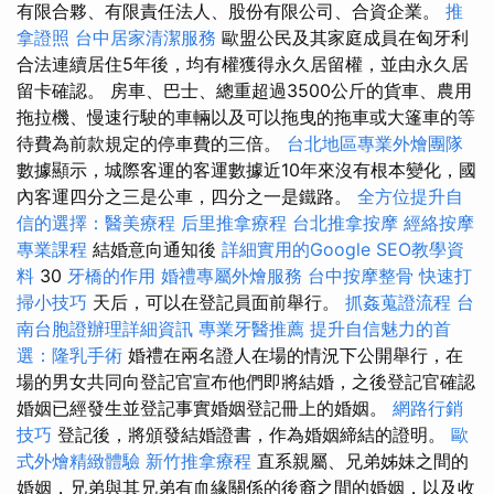
有限合夥、有限責任法人、股份有限公司、合資企業。
推
拿證照
台中居家清潔服務
歐盟公民及其家庭成員在匈牙利
合法連續居住5年後，均有權獲得永久居留權，並由永久居
留卡確認。 房車、巴士、總重超過3500公斤的貨車、農用
拖拉機、慢速行駛的車輛以及可以拖曳的拖車或大篷車的等
待費為前款規定的停車費的三倍。
台北地區專業外燴團隊
數據顯示，城際客運的客運數據近10年來沒有根本變化，國
內客運四分之三是公車，四分之一是鐵路。
全方位提升自
信的選擇：醫美療程
后里推拿療程
台北推拿按摩
經絡按摩
專業課程
結婚意向通知後
詳細實用的Google SEO教學資
料
30
牙橋的作用
婚禮專屬外燴服務
台中按摩整骨
快速打
掃小技巧
天后，可以在登記員面前舉行。
抓姦蒐證流程
台
南台胞證辦理詳細資訊
專業牙醫推薦
提升自信魅力的首
選：隆乳手術
婚禮在兩名證人在場的情況下公開舉行，在
場的男女共同向登記官宣布他們即將結婚，之後登記官確認
婚姻已經發生並登記事實婚姻登記冊上的婚姻。
網路行銷
技巧
登記後，將頒發結婚證書，作為婚姻締結的證明。
歐
式外燴精緻體驗
新竹推拿療程
直系親屬、兄弟姊妹之間的
婚姻，兄弟與其兄弟有血緣關係的後裔之間的婚姻，以及收