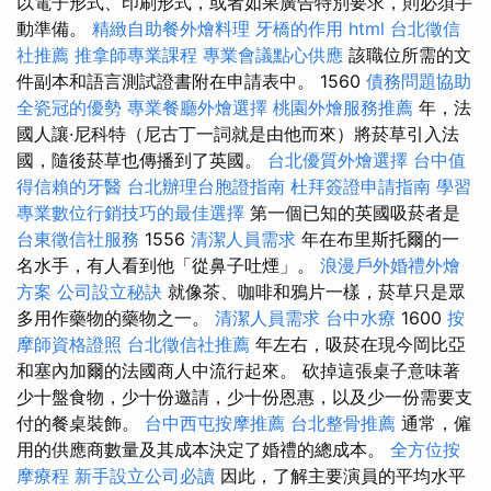
以電子形式、印刷形式，或者如果廣告特別要求，則必須手
動準備。
精緻自助餐外燴料理
牙橋的作用
html
台北徵信
社推薦
推拿師專業課程
專業會議點心供應
該職位所需的文
件副本和語言測試證書附在申請表中。 1560
債務問題協助
全瓷冠的優勢
專業餐廳外燴選擇
桃園外燴服務推薦
年，法
國人讓·尼科特（尼古丁一詞就是由他而來）將菸草引入法
國，隨後菸草也傳播到了英國。
台北優質外燴選擇
台中值
得信賴的牙醫
台北辦理台胞證指南
杜拜簽證申請指南
學習
專業數位行銷技巧的最佳選擇
第一個已知的英國吸菸者是
台東徵信社服務
1556
清潔人員需求
年在布里斯托爾的一
名水手，有人看到他「從鼻子吐煙」。
浪漫戶外婚禮外燴
方案
公司設立秘訣
就像茶、咖啡和鴉片一樣，菸草只是眾
多用作藥物的藥物之一。
清潔人員需求
台中水療
1600
按
摩師資格證照
台北徵信社推薦
年左右，吸菸在現今岡比亞
和塞內加爾的法國商人中流行起來。 砍掉這張桌子意味著
少十盤食物，少十份邀請，少十份恩惠，以及少一份需要支
付的餐桌裝飾。
台中西屯按摩推薦
台北整骨推薦
通常，僱
用的供應商數量及其成本決定了婚禮的總成本。
全方位按
摩療程
新手設立公司必讀
因此，了解主要演員的平均水平