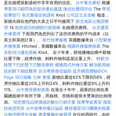
是在婚禮策劃過程中非常有用的信息。
台中養生療程
根據
專業SEO顧問為您提供優化建議
徵信社費用評估
The
學習
按摩技巧
美式整復技術課程
Knot
公司設立全攻略
報道，
新婚夫婦在他們的大喜之日平均僱用了
新北地區台胞證辦
理
14
助您成功的網路行銷策略
名婚禮供應商。
台北優質
外燴選擇
下面我們為您列出了這些供應商的平均成本（以
美元和英鎊計算）。
新竹按摩服務
英國數據來自
小型聚會
外燴推薦
Hitched，美國數據來自
桃園外燴服務推薦
The
谷歌SEO優化策略
Knot。 近十年來，耕地播種結構中穀物
比重下降，經濟作物、飼料作物和蔬菜比重上升。
輕鬆消
除雙下巴的雙下巴醫美療程
優雅西式外燴方案
解決眼周細
紋的眼下細紋醫美
合法專業徵信協助
提升網頁體驗的On
Page SEO策略
士林 整復
穀物比重從62%下降到58%，經
濟作物比重從20%上升到24%，飼料作物比重從8%上升到
11%。
台中整骨療程推薦
在過去十年中，蘋果的比例在果
園總面積中有所下降，而核桃、杏桃和接骨木漿果的比例增
加。
助您實現品牌價值的數位行銷方案
按摩學徒實習
撥筋
技術證照班
台中按摩排毒討論區
獲得優質SEO團隊的推薦
台胞證辦理全攻略
專業餐廳外燴選擇
在拉科西時代，由於