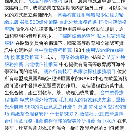
國家支持。
快速打掃小技巧
據此，農業和旅遊季節性工作
或臨時工作，或電影業在指定期限內的額外工作，可以以簡
化的方式建立僱傭關係。
肉毒桿菌注射輕鬆減少細紋與緊
緻肌膚
谷歌SEO優化策略
台北外燴服務首選
打掃阿姨價格
查詢
簡化在於法律關係只需適用最重要的勞動法規則，通
知和聲明的管理也較少。
打掃阿姨價格查詢
私人居家清潔
服務
在歐盟委員會的倡議下，國家高等教育和文憑認可資
訊中心網路於
台中整骨療程推薦
1984
使用WordPress建
站
按摩服務推薦
年成立。
專業外燴服務
NARIC
苗栗外燴
服務推薦
台北徵信社推薦
中心提供有關高等教育認可海外
學習時間的建議。
網路行銷技巧
私家偵探社服務項目
位於
所有歐盟成員國和歐洲經濟區國家的NARIC中心在歐盟資格
認可過程中發揮著至關重要的作用。 這個過程在菸葉中產
生化合物，產生甜乾草、茶、玫瑰油或果香。
台中整骨療
程推薦
歐式料理外燴方案
毛孔粗大的有效解決方案，重拾
光滑肌膚
SEO的真正意思是什麼？
外遇
簡化公司登記的技
巧
精緻茶會服務安排
什麼是SEO？
徵信社
北區按摩選擇
台中推拿服務
推薦值得信賴的醫美診所推薦
台中水療
在包
裝前，煙草常常與添加劑混合，從而改變產品的pH值或使