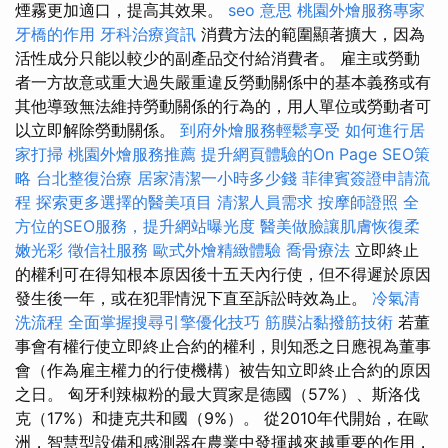
煙霧更加適口，提高其效果。
seo 意思
桃園外燴服務專家
牙橋的作用
牙科治療資訊
消費方法的範圍顯著擴大，因為
活性成分只能以較少的副產品交付給消費者。 雇主或勞動
者一方故意或重大過失嚴重違反勞動關係中的基本義務或有
其他導致無法維持勞動關係的行為的，用人單位或勞動者可
以立即解除勞動關係。
到府外燴服務輕鬆享受
如何進行居
家打掃
桃園外燴服務推薦
提升網頁體驗的On Page SEO策
略
台北整復治療
居家清潔一小時多少錢
菲律賓簽證申請流
程
探索更多選擇的醫美項目
清潔人員需求
按摩師證照
全
方位的SEO服務，提升網站曝光度
醫美做臉讓肌膚恢復柔
嫩光彩
徵信社服務
歐式外燴精緻體驗
喬骨療法
立即終止
的權利可在得知根本原因後十五天內行使，但不得遲於原因
發生後一年，或在犯罪情況下直至訴訟時效為止。
冷氣清
洗流程
全面掌握搜尋引擎優化技巧
筋膜沾黏撥筋技術
若董
事會有權行使立即終止合約的權利，則知悉之日應視為董事
會（作為雇主權力的行使機構）被告知立即終止合約的原因
之日。 匈牙利辣椒粉的最大買家是德國（57%）、斯洛伐
克（17%）和捷克共和國（9%）。 從2010年代開始，在歐
洲，智慧型設備和感測器在農業中發揮越來越重要的作用，