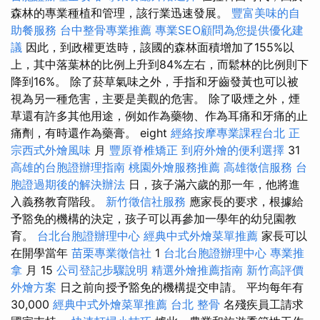
森林的專業種植和管理，該行業迅速發展。
豐富美味的自
助餐服務
台中整骨專業推薦
專業SEO顧問為您提供優化建
議
因此，到政權更迭時，該國的森林面積增加了155%以
上，其中落葉林的比例上升到84%左右，而鬆林的比例則下
降到16%。 除了菸草氣味之外，手指和牙齒發黃也可以被
視為另一種危害，主要是美觀的危害。 除了吸煙之外，煙
草還有許多其他用途，例如作為藥物、作為耳痛和牙痛的止
痛劑，有時還作為藥膏。 eight
經絡按摩專業課程台北
正
宗西式外燴風味
月
豐原脊椎矯正
到府外燴的便利選擇
31
高雄的台胞證辦理指南
桃園外燴服務推薦
高雄徵信服務
台
胞證過期後的解決辦法
日，孩子滿六歲的那一年，他將進
入義務教育階段。
新竹徵信社服務
應家長的要求，根據給
予豁免的機構的決定，孩子可以再參加一學年的幼兒園教
育。
台北台胞證辦理中心
經典中式外燴菜單推薦
家長可以
在開學當年
苗栗專業徵信社
1
台北台胞證辦理中心
專業推
拿
月 15
公司登記步驟說明
精選外燴推薦指南
新竹高評價
外燴方案
日之前向授予豁免的機構提交申請。 平均每年有
30,000
經典中式外燴菜單推薦
台北 整骨
名殘疾員工請求