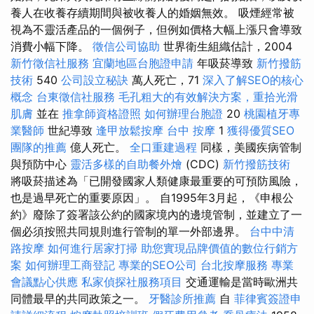
養人在收養存續期間與被收養人的婚姻無效。 吸煙經常被
視為不靈活產品的一個例子，但例如價格大幅上漲只會導致
消費小幅下降。
徵信公司協助
世界衛生組織估計，2004
新竹徵信社服務
宜蘭地區台胞證申請
年吸菸導致
新竹撥筋
技術
540
公司設立秘訣
萬人死亡，71
深入了解SEO的核心
概念
台東徵信社服務
毛孔粗大的有效解決方案，重拾光滑
肌膚
並在
推拿師資格證照
如何辦理台胞證
20
桃園植牙專
業醫師
世紀導致
逢甲放鬆按摩
台中 按摩
1
獲得優質SEO
團隊的推薦
億人死亡。
全口重建過程
同樣，美國疾病管制
與預防中心
靈活多樣的自助餐外燴
(CDC)
新竹撥筋技術
將吸菸描述為「已開發國家人類健康最重要的可預防風險，
也是過早死亡的重要原因」。 自1995年3月起，《申根公
約》廢除了簽署該公約的國家境內的邊境管制，並建立了一
個必須按照共同規則進行管制的單一外部邊界。
台中中清
路按摩
如何進行居家打掃
助您實現品牌價值的數位行銷方
案
如何辦理工商登記
專業的SEO公司
台北按摩服務
專業
會議點心供應
私家偵探社服務項目
交通運輸是當時歐洲共
同體最早的共同政策之一。
牙醫診所推薦
自
菲律賓簽證申