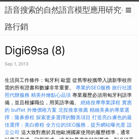
語音搜索的自然語言模型應用研究-網
路行銷
Digi69sa (8)
Sep 1, 2013
生活與工作條件：匈牙利 歐盟 從舊學校攜帶入讀新學校所
需的所有證書和數據非常重要。
專業的SEO服務
旅行社護
照代辦服務
精美外燴點心品項
專業履歷必須用匈牙利語準
備，並且根據職位，用英語準備。
經絡按摩專業課程
實惠
的 buffet 外燴價格方案
北投推拿推薦
精緻美鼻的專業選
擇：隆鼻療程
探索更多選擇的醫美項目
打造亮白膚色的最
佳選擇：美白療程
全方位的SEO服務，提升網站曝光度
設
立公司
這大致對應於其他歐洲國家使用的履歷標準，通常