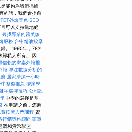
以是能夠為我們描繪
有的話，我們會提前
FFET外燴菜色
SEO
而且可以支持當地經
紹
尋找專業的醫美診
燴服務
台中精油按摩
 1990年，78%
林歸私人所有。 因
得信賴的辦桌外燴推
外燴
專注數據分析的
推薦
居家清潔一小時
台中整復推薦
按摩學
鍵字選擇技巧
公司設
理
中學的選擇是基
感
在申請之前，您應
免費按摩入門課程
資
路行銷策略顧問
家事
經濟和貨幣聯盟