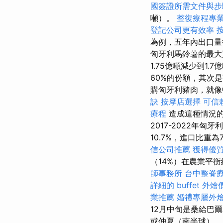
國簽證所需文件與步
噸）。
整復療程專
登記公司更有效率
為例，五年內出口量從
匈牙利馬鈴薯的最大
1.75億噸減少到1
60%的份額，其次
購匈牙利豬肉，就像
訣
按摩店選擇
可信
療程
造成這種情況的
2017-2022年
10.7%，進口比重為7
信公司推薦
獲得優質
（14%）在農業平
師事務所
台中整脊
詳細的 buffet 外
業推薦
婚禮專屬外
12月中旬是桑給巴
或仲夏（南半球）