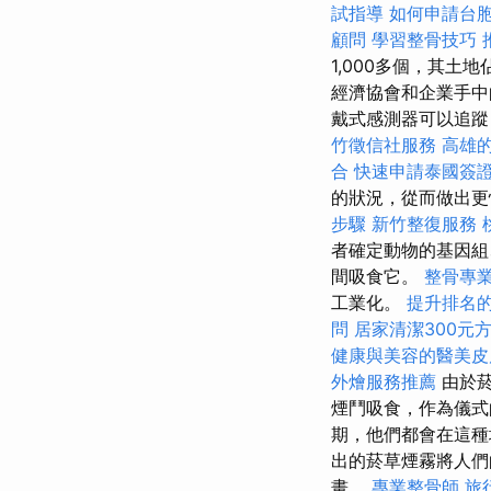
試指導
如何申請台
顧問
學習整骨技巧
1,000多個，其土
經濟協會和企業手中的
戴式感測器可以追蹤
竹徵信社服務
高雄
合
快速申請泰國簽
的狀況，從而做出
步驟
新竹整復服務
者確定動物的基因組
間吸食它。
整骨專
工業化。
提升排名的L
問
居家清潔300元
健康與美容的醫美皮
外燴服務推薦
由於菸
煙鬥吸食，作為儀
期，他們都會在這
出的菸草煙霧將人們
畫。
專業整骨師
旅