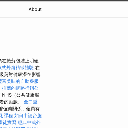
About
須在捲菸包裝上明確
歐式外燴精緻體驗
在
吸菸對健康潛在影響
豐富美味的自助餐服
。
推薦的網路行銷公
薦
NHS（公共健康服
菸者的動脈。
全口重
根據僱傭關係，僱員有
術課程
如何申請台胞
學徒實習
經典中式外