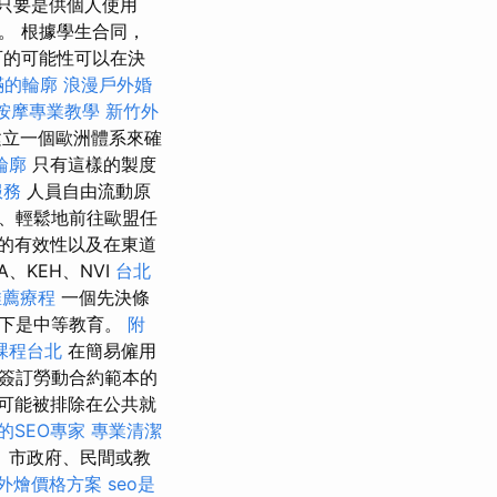
只要是供個人使用
。 根據學生合同，
可的可能性可以在決
滿的輪廓
浪漫戶外婚
按摩專業教學
新竹外
立一個歐洲體系來確
輪廓
只有這樣的製度
服務
人員自由流動原
、輕鬆地前往歐盟任
的有效性以及在東道
、KEH、NVI
台北
推薦療程
一個先決條
況下是中等教育。
附
課程台北
在簡易僱用
簽訂勞動合約範本的
可能被排除在公共就
的SEO專家
專業清潔
、市政府、民間或教
t 外燴價格方案
seo是