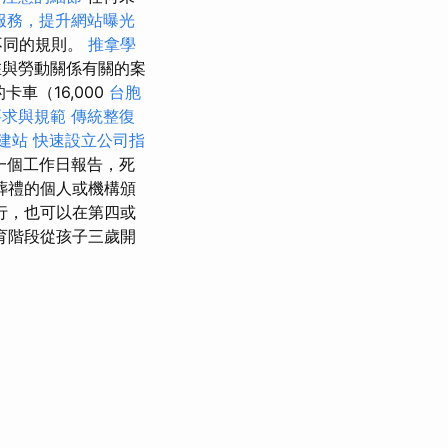
服務，提升網站曝光
不同的規則。
推拿學
在與勞動關係有關的案
車（16,000
台胞
要求與規範
傳統整復
s建站
快速設立公司指
一個工作日報告，死
葬禮的個人或機構頒
行，也可以在第四或
育階段從孩子三歲開