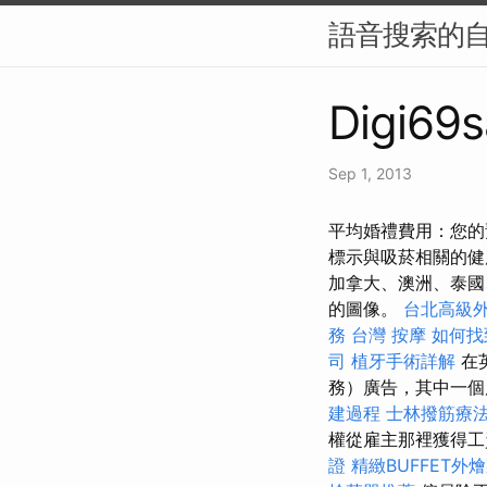
語音搜索的自
Digi69s
Sep 1, 2013
平均婚禮費用：您的
標示與吸菸相關的
加拿大、澳洲、泰國
的圖像。
台北高級
務
台灣 按摩
如何找
司
植牙手術詳解
在
務）廣告，其中一個
建過程
士林撥筋療
權從雇主那裡獲得
證
精緻BUFFET外