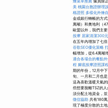
燴菜單推薦
僱員除正
美
桃園台胞證辦理
格證照
多樣化外燴
金或銀行轉帳的方式
萬噸）和奧地利（47
歐盟以外，我們主要
按摩
居家清潔300
在五年內增加了七
谷歌SEO優化策略
幅增加，從6.4萬噸
適合各場合的餐點外
程
腳底按摩證照課
期的年份，12月中
旬、一月和二月也
這為喜歡溫暖天氣的
些想要脫離TSZ的
須分配土地資金，
徵信協助
共有180
現了極度分散的土地