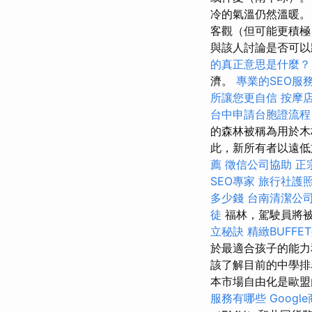
冷的氣溫仍然溫暖。
客觀（但可能更積
與該人討論是否可以
的真正意思是什麼？
濟。
專業的SEO服
所讓您更自信
按摩
台中申請台胞證流程
的森林被稱為用於木
此，新所有者以遠低於
薦
徵信公司協助
正
SEO專家
旅行社護
多少錢
台南清潔公
徒
福林，駕駛員將被
立秘訣
精緻BUFF
於最適合孩子的能
該了解目前的中學排
本市場自由化是歐盟
服務有哪些
Goog