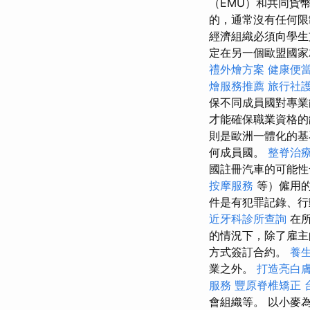
（EMU）和共同貨
的，通常沒有任何限
經濟組織必須向學生
定在另一個歐盟國家
禮外燴方案
健康便
燴服務推薦
旅行社
保不同成員國對專
才能確保職業資格的
則是歐洲一體化的基
何成員國。
整脊治
國註冊汽車的可能性發
按摩服務
等）僱用
件是有犯罪記錄、行
近牙科診所查詢
在所
的情況下，除了雇主
方式簽訂合約。
養
業之外。
打造亮白
服務
豐原脊椎矯正
會組織等。 以小麥