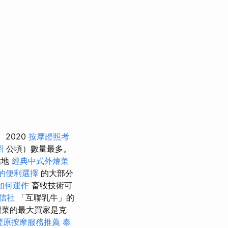
2020
按摩證照考
紹
公頃）數量最多。
佔地
經典中式外燴菜
的便利選擇
的大部分
如何運作
畜牧技術可
信社
「互聯乳牛」的
甜菜的最大買家是克
豐原按摩服務推薦
泰