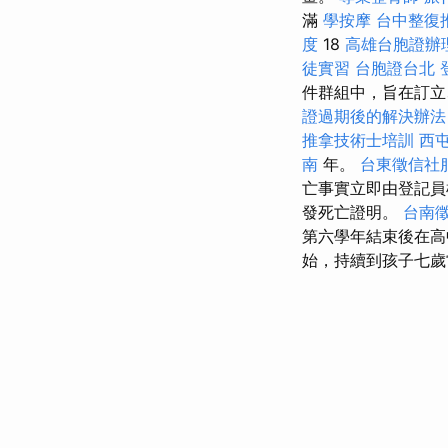
滿
學按摩
台中整復
度
18
高雄台胞證辦
徒實習
台胞證台北
件群組中，旨在訂立、
證過期後的解決辦法
推拿技術士培訓
西
南
年。
台東徵信社
亡事實立即由登記
發死亡證明。
台南
第六學年結束後在
始，持續到孩子七歲