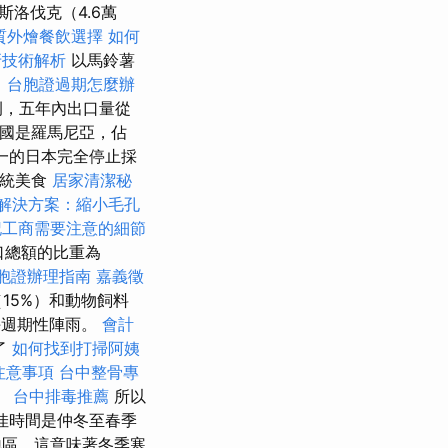
斯洛伐克（4.6萬
質外燴餐飲選擇
如何
牙技術解析
以馬鈴薯
。
台胞證過期怎麼辦
例，五年內出口量從
購買國是羅馬尼亞，佔
之一的日本完全停止採
傳統美食
居家清潔秘
解決方案：縮小毛孔
記工商需要注意的細節
出口總額的比重為
胞證辦理指南
嘉義徵
（15%）和動物飼料
午週期性陣雨。
會計
了
如何找到打掃阿姨
注意事項
台中整骨專
。
台中排毒推薦
所以
佳時間是仲冬至春季
區，這意味著冬季寒