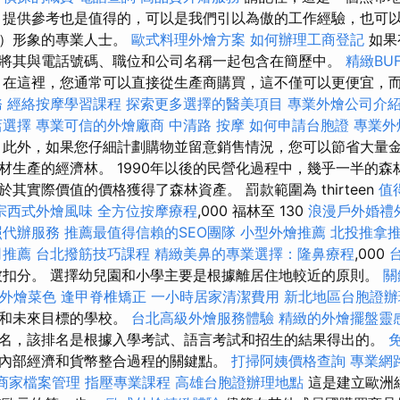
 提供參考也是值得的，可以是我們引以為傲的工作經驗，也可
極）形象的專業人士。
歐式料理外燴方案
如何辦理工商登記
如果
將其與電話號碼、職位和公司名稱一起包含在簡歷中。
精緻BU
在這裡，您通常可以直接從生產商購買，這不僅可以更便宜，
務
經絡按摩學習課程
探索更多選擇的醫美項目
專業外燴公司介
店選擇
專業可信的外燴廠商
中清路 按摩
如何申請台胞證
專業外
此外，如果您仔細計劃購物並留意銷售情況，您可以節省大量金錢。
材生產的經濟林。 1990年以後的民營化過程中，幾乎一半的森
其實際價值的價格獲得了森林資產。 罰款範圍為 thirteen
值
宗西式外燴風味
全方位按摩療程
,000 福林至 130
浪漫戶外婚禮
照代辦服務
推薦最值得信賴的SEO團隊
小型外燴推薦
北投推拿
司推薦
台北撥筋技巧課程
精緻美鼻的專業選擇：隆鼻療程
,000
扣分。 選擇幼兒園和小學主要是根據離居住地較近的原則。
關
ET外燴菜色
逢甲脊椎矯正
一小時居家清潔費用
新北地區台胞證辦
力和未來目標的學校。
台北高級外燴服務體驗
精緻的外燴擺盤靈
名，該排名是根據入學考試、語言考試和招生的結果得出的。
內部經濟和貨幣整合過程的關鍵點。
打掃阿姨價格查詢
專業網
le商家檔案管理
指壓專業課程
高雄台胞證辦理地點
這是建立歐洲