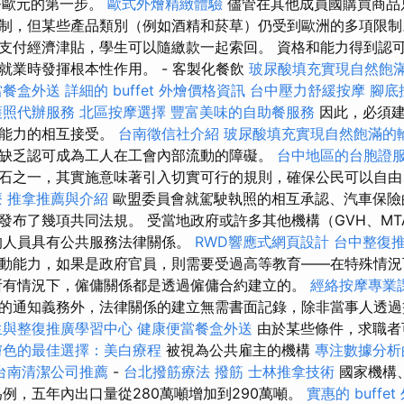
幣歐元的第一步。
歐式外燴精緻體驗
儘管在其他成員國購買商品
制，但某些產品類別（例如酒精和菸草）仍受到歐洲的多項限制
支付經濟津貼，學生可以隨繳款一起索回。 資格和能力得到認
就業時發揮根本性作用。 - 客製化餐飲
玻尿酸填充實現自然飽
當餐盒外送
詳細的 buffet 外燴價格資訊
台中壓力舒緩按摩
腳底
護照代辦服務
北區按摩選擇
豐富美味的自助餐服務
因此，必須建
業能力的相互接受。
台南徵信社介紹
玻尿酸填充實現自然飽滿的
缺乏認可成為工人在工會內部流動的障礙。
台中地區的台胞證
石之一，其實施意味著引入切實可行的規則，確保公民可以自由
療
推拿推薦與介紹
歐盟委員會就駕駛執照的相互承認、汽車保險
布了幾項共同法規。 受當地政府或許多其他機構（GVH、MTA
的人員具有公共服務法律關係。
RWD響應式網頁設計
台中整復
動能力，如果是政府官員，則需要受過高等教育——在特殊情
有情況下，僱傭關係都是透過僱傭合約建立的。
經絡按摩專業
的通知義務外，法律關係的建立無需書面記錄，除非當事人透過
生與整復推廣學習中心
健康便當餐盒外送
由於某些條件，求職者
膚色的最佳選擇：美白療程
被視為公共雇主的機構
專注數據分析
台南清潔公司推薦
-
台北撥筋療法
撥筋
士林推拿技術
國家機構
為例，五年內出口量從280萬噸增加到290萬噸。
實惠的 buffe