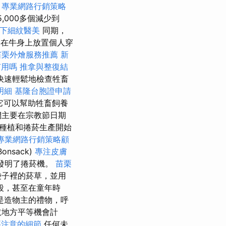
學
專業網路行銷策略
,000多個減少到
下細紋醫美
同期，
。 在牛身上放置個人穿
苗栗外燴服務推薦
新
有用嗎
推拿與整復結
快速輕鬆地檢查牲畜
明細
基隆台胞證申請
它可以幫助牲畜飼養
們主要在宗教節日期
草種植和捲菸生產開始
專業網路行銷策略顧
onsack)
專注皮膚
發明了捲菸機。
苗栗
袋子裡的菸草，並用
段，甚至在童年時
是造物主的禮物，呼
取地方平等機會計
要注意的細節
任何未