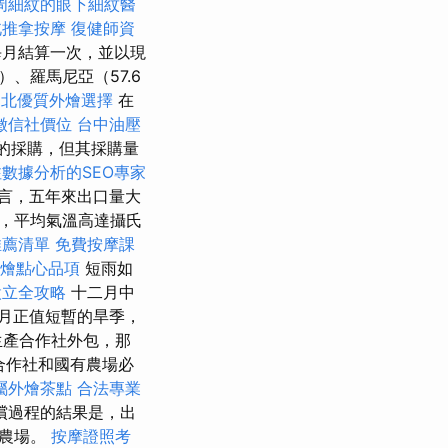
周細紋的眼下細紋醫
北推拿按摩
復健師資
月結算一次，並以現
、羅馬尼亞（57.6
台北優質外燴選擇
在
徵信社價位
台中油壓
的採購，但其採購量
數據分析的SEO專家
言，五年來出口量大
很高，平均氣溫高達攝氏
推薦清單
免費按摩課
外燴點心品項
短雨如
設立全攻略
十二月中
月正值短暫的旱季，
生產合作社外包，那
合作社和國有農場必
屬外燴茶點
合法專業
償過程的結果是，出
體農場。
按摩證照考