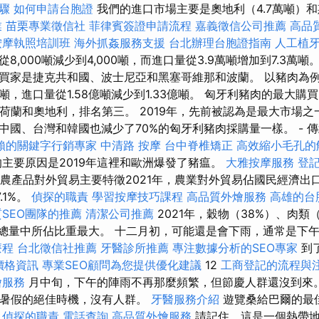
驟
如何申請台胞證
我們的進口市場主要是奧地利（4.7萬噸）和
業
苗栗專業徵信社
菲律賓簽證申請流程
嘉義徵信公司推薦
高品
按摩執照培訓班
海外抓姦服務支援
台北辦理台胞證指南
人工植
8,000噸減少到4,000噸，而進口量從3.9萬噸增加到7.3萬噸
買家是捷克共和國、波士尼亞和黑塞哥維那和波蘭。 以豬肉為
.7億噸，進口量從1.58億噸減少到1.33億噸。 匈牙利豬肉的最大
是荷蘭和奧地利，排名第三。 2019年，先前被認為是最大市場
中國、台灣和韓國也減少了70%的匈牙利豬肉採購量一樣。 - 
賴的關鍵字行銷專家
中清路 按摩
台中脊椎矯正
高效縮小毛孔的
主要原因是2019年這裡和歐洲爆發了豬瘟。
大雅按摩服務
登
匈牙利農產品對外貿易主要特徵2021年，農業對外貿易佔國民經濟
.1%。
偵探的職責
學習按摩技巧課程
高品質外燴服務
高雄的台
SEO團隊的推薦
清潔公司推薦
2021年，穀物（38%）、肉類
衡總量中所佔比重最大。 十二月初，可能還是會下雨，通常是下
療程
台北徵信社推薦
牙醫診所推薦
專注數據分析的SEO專家
到
燴價格資訊
專業SEO顧問為您提供優化建議
12
工商登記的流程與
燴服務
月中旬，下午的陣雨不再那麼頻繁，但節慶人群還沒到來
爾暑假的絕佳時機，沒有人群。
牙醫服務介紹
遊覽桑給巴爾的最
。
偵探的職責
電話查詢
高品質外燴服務
請記住，這是一個熱帶地