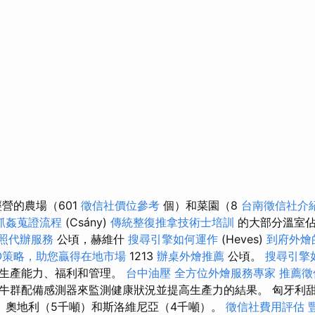
營的農場（601
徵信社價位參考
個）和菜園（8
台南徵信社介
抓姦蒐證流程
(Csány)
傳統整復推拿技術士培訓
的大部分溫室
照代辦服務
公頃，赫維什
搜尋引擎如何運作
(Heves)
到府外燴
O策略，助您贏得在地市場
1213
辦桌外燴推薦
公頃。
搜尋引擎
的生產能力、福利和管理。
台中油壓
全方位外燴服務專家
推薦徵
牛群配備感測器來監測健康狀況並提高生產力的結果。 匈牙利
、奧地利（5千噸）和斯洛維尼亞（4千噸）。
徵信社費用評估