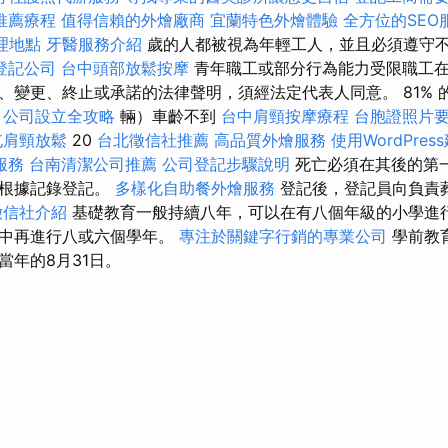
推薦療程
值得信賴的外燴廠商
宜蘭特色外燴體驗
全方位的SEO
理地點
牙醫服務介紹
歲的人都被視為年輕工人，並且必須遵守
登記公司
台中頭部放鬆按摩
青年職工或部分行為能力受限職工
變更、終止或承諾的法律聲明，須經法定代表人同意。 81% 的卡
公司設立全攻略
輛）車齡不到
台中肩頸按摩療程
台胞證照片
屯肩頸放鬆
20
台北徵信社推薦
高品質外燴服務
使用WordPres
服務
台南清潔公司推薦
公司登記步驟說明
死亡必須在其後的第
員根據記錄登記。
多樣化自助餐外燴服務
登記後，登記員向負責
徵信社介紹
基礎教育一般持續八年，可以在有八個年級的小學進
高中再進行八或六個學年。
專注於關鍵字行銷的專業公司
學前教
當年的8月31日。