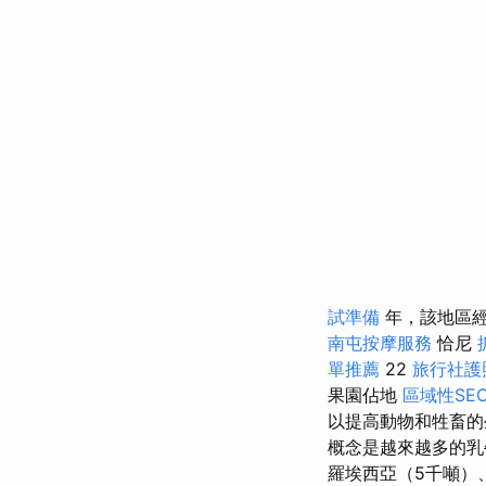
試準備
年，該地區經
南屯按摩服務
恰尼
單推薦
22
旅行社護
果園佔地
區域性SE
以提高動物和牲畜
概念是越來越多的乳
羅埃西亞（5千噸）