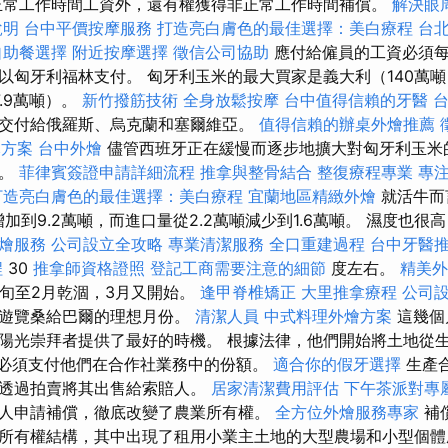
常工作時間工資外，還有權獲得非正常工作時間補償。
解決眼
說明
台中平價按摩服務
打造亮白膚色的最佳選擇：美白療程
台
自助餐選擇
附近按摩選擇
徵信公司協助
應付給僱員的工資必須每
以匈牙利福林支付。 匈牙利玉米的最大買家是義大利（140萬噸）
.9萬噸）。
新竹撥筋技術
全身放鬆按摩
台中值得信賴的牙醫
交付給俄羅斯、烏克蘭和塞爾維亞。
值得信賴的辦桌外燴推薦
元方案
台中外燴
儘管西班牙正在緩慢而逐步地擴大對匈牙利玉米
倍。
菲律賓簽證申請詳細流程
推拿與整骨結合
整復療程專業
專注
打造亮白膚色的最佳選擇：美白療程
宜蘭地區精緻外燴
就活牛而
增加到9.2萬噸，而進口量從2.2萬噸減少到1.6萬噸。 濕度也
燴服務
公司設立全攻略
專業清潔服務
全口重建過程
台中牙醫
程
30
推拿師資格證照
登記工商需要注意的細節
度左右。
精美
下旬至2月乾涸，3月又開始。
逢甲脊椎矯正
大里推拿療程
公司
是遊覽桑給巴爾的理想月份。
清潔人員
中式料理外燴方案
這幾個
陽光崇拜者提供了最好的時機。 根據法律，他們開始將土地從
人必須支付他們在合作社業務中的份額。
適合你的假牙選擇
生產
並透過拍賣將其出售給索賠人。
居家清潔費用評估
下午茶派對專
萬人申請補償，徹底改變了農業所有權。
全方位外燴服務專家
補
所有權結構，其中出現了租用小業主土地的大型農場和小型個