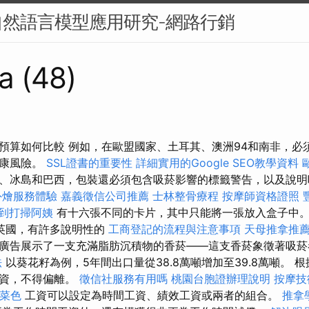
然語言模型應用研究-網路行銷
a (48)
預算如何比較 例如，在歐盟國家、土耳其、澳洲94和南非，必
健康風險。
SSL證書的重要性
詳細實用的Google SEO教學資料
、冰島和巴西，包裝還必須包含吸菸影響的標籤警告，以及說明
外燴服務體驗
嘉義徵信公司推薦
士林整骨療程
按摩師資格證照
到打掃阿姨
有十六張不同的卡片，其中只能將一張放入盒子中
英國，有許多說明性的
工商登記的流程與注意事項
天母推拿推
廣告展示了一支充滿脂肪沉積物的香菸——這支香菸象徵著吸
法
以葵花籽為例，5年間出口量從38.8萬噸增加至39.8萬噸。 
工資，不得偏離。
徵信社服務有用嗎
桃園台胞證辦理說明
按摩技
燴菜色
工資可以設定為時間工資、績效工資或兩者的組合。
推拿