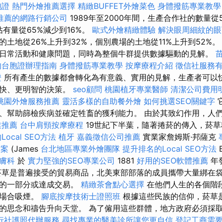
胞證
熱門外燴推薦選擇
精緻BUFFET外燴菜色
身體撥筋專業教
推薦的網路行銷公司
1989年至2000年間，生產合作社的數量從5
地佔有量從65%減少到16%。
歐式外燴精緻體驗
解決眼周細紋的眼
土地從26%上升到32%，個別農場的土地從11%上升到52%
日常活動和健康問題，同時為整個牛群提供數據驅動的見解。
的台胞證辦理指南
身體撥筋專業教學
按摩療程介紹
徵信社服務
證
所有產生的數據都會轉化為有意義、實用的見解，生產者可以
更快、更明智的決策。
seo顧問
桃園植牙專業醫師
清潔公司費用
桃園外燴服務推薦
靈活多樣的自助餐外燴
如何挑選SEO關鍵字
、幫助篩檢疾病並確定牲畜的獲利能力。 由於其致幻作用，人
業推薦
台中肩頸按摩療程
19世紀下半葉，隨著捲菸的傳入，菸
ocal SEO方法
植牙
嘉義徵信公司推薦
實業家詹姆斯·邦薩克
方案
(James
台北地區專業外燴團隊
提升排名的Local SEO方法
B
膚科
於
實力堅強的SEO專業公司
1881
好用的SEO軟體推薦
年
草是普遍接受的貿易商品，北美東部部落的成員攜帶大量綁在
式的一部分或達成交易。
精緻茶會點心選擇
在他們人生的各個階
種場合吸煙。
腳底按摩技術士證照班
根據這些民族的信仰，菸草
的思念和禱告升向天堂。 為了僱用這些群體，地方政府必須採
行社護照代辦服務
尋找專業的醫美診所讓您更自信
登記工商需