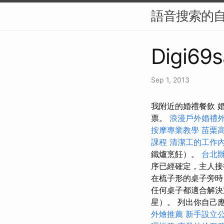
語音搜索的自
Digi69s
Sep 1, 2013
我附近的婚禮餐飲 
票。
浪漫戶外婚禮
按摩專業教學
苗栗
課程
清潔工的工作
鐵爐烹飪）。
台北
序已經確定，主人接
在梳子形的桌子旁
任何桌子都適合解
星）。 列出你自己
外燴推薦
新手設立