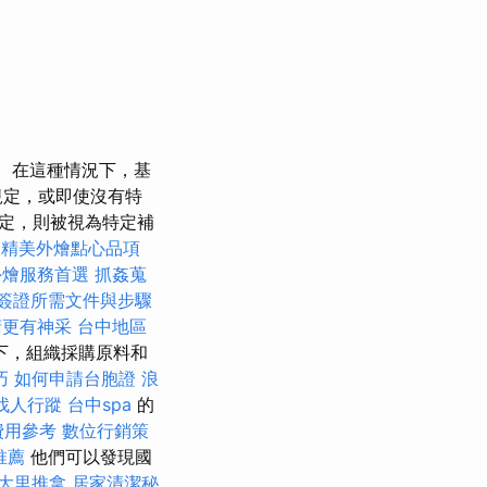
在這種情況下，基
規定，或即使沒有特
定，則被視為特定補
精美外燴點心品項
外燴服務首選
抓姦蒐
簽證所需文件與步驟
睛更有神采
台中地區
下，組織採購原料和
巧
如何申請台胞證
浪
找人行蹤
台中spa
的
費用參考
數位行銷策
推薦
他們可以發現國
大里推拿
居家清潔秘