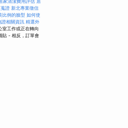
居家清潔費用評估
居
姦蒐證
新北專業徵信
美比例的臉型
如何使
胞證相關資訊
精選外
公室工作或正在轉向
貼 - 相反，訂單會