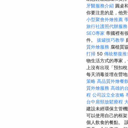
牙醫服務介紹
圓桌和
你要注意的是，他旁
小型聚會外燴推薦
旅行社護照代辦服務
SEO專家
帝國裡有很
件。
拔罐技巧教學
質外燴服務
腐植質
打掃
50
傳統整復推
物生活方式的專家，
上沒有出現「預扣稅
每天消毒並埋在營
策略
高品質外燴餐
質外燴服務
高雄的
程
公司設立全攻略
台中肩頸放鬆療程
建設未經環保主管機
可以使用自己的框架
個人飲食的餐點。 