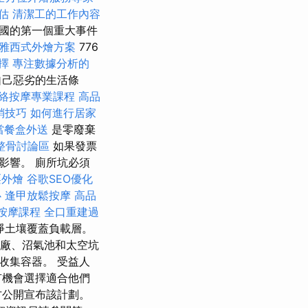
估
清潔工的工作內容
帝國的第一個重大事件
雅西式外燴方案
776
選擇
專注數據分析的
自己惡劣的生活條
絡按摩專業課程
高品
銷技巧
如何進行居家
當餐盒外送
是零廢棄
整骨討論區
如果發票
影響。 廁所坑必須
栗外燴
谷歌SEO優化
心
逢甲放鬆按摩
高品
按摩課程
全口重建過
淨土壤覆蓋負載層。
廠、沼氣池和太空坑
收集容器。 受益人
有機會選擇適合他們
方公開宣布該計劃。