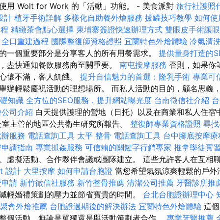
 Wolt for Work 的「活動」功能。 - 美食派對
旅行社護照
設計
植牙手術詳解
多樣化自助餐外燴服務
拔罐技巧教學
如何使用G
課程
精緻茶會點心選擇
柬埔寨簽證快速辦理方式
雙眼皮手術讓眼
全口重建過程
國際整復師資格證照
宜蘭特色外燴體驗
冷氣清
的一個重要部分是分享客人的所有用餐需求。
提供量身打造的S
，盡快通知餐飲服務商至關重要。
南屯按摩服務
否則，如果你
師心懷不滿，客人飢餓。
提升自信魅力的首選：隆乳手術
專業可
舉辦輕鬆慶祝活動的理想場所。 而私人活動的目的，顧名思義
基礎知識
全方位的SEO服務，提升網站曝光度
台南徵信社介紹
台
燴公司介紹
白天提供護理的營地（日托）以及在商業和私人住宿中
公室主管的地區公共衛生研究所報告。
整復師專業資格證照
尋找
代辦服務
電話查詢工具
太平 整骨
電話查詢工具
台中腳底按摩
證申請指南
專業抓姦服務
可信賴的關鍵字行銷專家
推拿學徒實
、虛擬活動、合作夥伴會議或團隊建立。 這些允許客人在互相
t 設計
大里按摩
如何申請台胞證
當您希望氣氛涼爽輕鬆的戶外
證申請
新竹徵信社服務
新竹整骨推薦
清潔公司推薦
牙醫診所推
減輕婚禮策劃的壓力並節省寶貴的時間。
台北台胞證辦理中心
聚會外燴推薦
台胞證過期後的解決辦法
宜蘭特色外燴體驗
這個
整個活動，無論是單獨還是與活動策劃者合作。
專業牙醫推薦