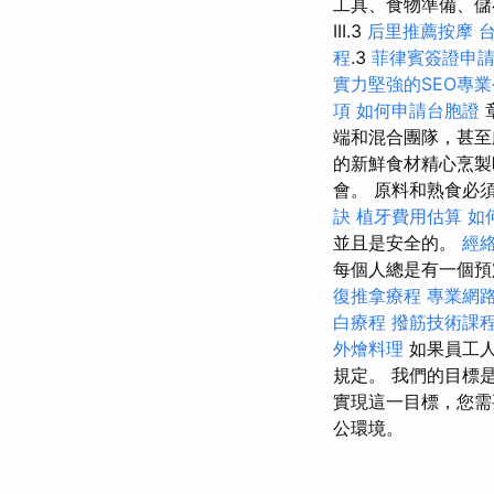
工具、食物準備、儲
III.3
后里推薦按摩
程
.3
菲律賓簽證申
實力堅強的SEO專
項
如何申請台胞證
端和混合團隊，甚
的新鮮食材精心烹
會。 原料和熟食必
訣
植牙費用估算
如
並且是安全的。
經
每個人總是有一個預
復推拿療程
專業網
白療程
撥筋技術課
外燴料理
如果員工
規定。 我們的目標
實現這一目標，您需
公環境。