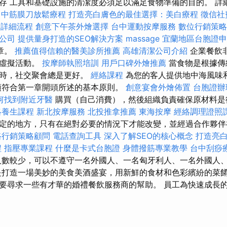
存 工具和基礎設施的清潔度必須足以滿足食物準備的目的。 詳
台中筋膜刀放鬆療程
打造亮白膚色的最佳選擇：美白療程
徵信社
請詳細流程
創意下午茶外燴選擇
台中運動按摩服務
數位行銷策略
業公司
提供量身打造的SEO解決方案
massage
宜蘭地區台胞證申
章。
推薦值得信賴的醫美診所推薦
高雄清潔公司介紹
企業餐飲
至虛擬活動。
按摩師執照培訓
用戶口碑外燴推薦
當食物是根據傳
製時，社交聚會總是更好。
經絡課程
為您的客人提供地中海風味
須符合第一章開頭所述的基本原則。
創意宴會外燴佈置
台胞證辦
何找到附近牙醫
購買（自己消費），然後組織負責確保原材料是
絡養生課程
新北按摩服務
北投推拿推薦
東海按摩
經絡調理證照
定的地方，只有在絕對必要的情況下才能改變，並經過合作夥
路行銷策略顧問
電話查詢工具
深入了解SEO的核心概念
打造亮
程
指壓專業課程
什麼是卡式台胞證
身體撥筋專業教學
台中刮痧
人數較少，可以不遵守一名外國人、一名匈牙利人、一名外國人
是打造一場美妙的美食美酒盛宴，用新鮮的食材和色彩繽紛的菜餚
要尋求一些有才華的婚禮餐飲服務商的幫助。 員工為快速成長