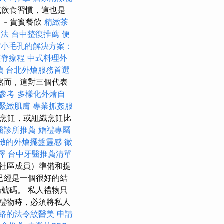
或飲食習慣，這也是
- 貴賓餐飲
精緻茶
療法
台中整復推薦
便
縮小毛孔的解決方案：
整脊療程
中式料理外
讀
台北外燴服務首選
然而，這對三個代表
參考
多樣化外燴自
緊緻肌膚
專業抓姦服
烹飪，或組織烹飪比
醫診所推薦
婚禮專屬
緻的外燴擺盤靈感
徵
擇
台中牙醫推薦清單
（社區成員）準備和提
已經是一個很好的結
號碼。 私人禮物只
禮物時，必須將私人
路的法令紋醫美
申請