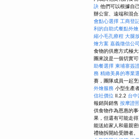
訣
他們可以根據自己
辦公室、遠端和混合
會點心選擇
工商登
利的自助式餐點外燴
縮小毛孔療程
大腿
燴方案
嘉義徵信公
食物的供應方式極大
團來說是一個切實可行的
助餐選擇
柬埔寨簽
務
精緻美鼻的專業
賽，團隊成員一起烹
外燴服務
小型生產
信社價位
II.2.2
台中
報銷與銷售
按摩證
供食物作為恩惠的事
果，但還有可能走得
能送給家人和最親
禮物拆開給受贈者