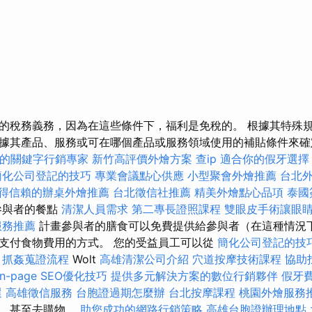
的稅務義務，因為在這些條件下，福利是免稅的。 根據其特殊
據其產品、服務或可在哪個產品或服務領域使用的補貼條件來確
的關鍵字行銷專家
新竹高評價外燴方案
查ip
適合你的假牙選擇
簡化公司登記的技巧
專業會議點心供應
小型聚會外燴推薦
台北
得信賴的辦桌外燴推薦
台北徵信社推薦
精美外燴點心品項
泰國
參與者的餐點
清潔人員需求
第二專長證照課程
雙眼皮手術讓眼
服務推薦
計畫參與者的膳食可以免費提供給參與者（在這種情況
支付食物費用的方式。 您的受益員工可以從
簡化公司登記的技
案
抓姦蒐證流程
Wolt
高雄清潔公司介紹
穴道按摩技術課程
協助
n-page SEO優化技巧
提供多元解決方案的數位行銷夥伴
假牙
選
高雄徵信服務
台胞證過期怎麼辦
台北按摩課程
桃園外燴服務
物，甚至去購物。
助您成功的網路行銷策略
高雄台胞證辦理地點