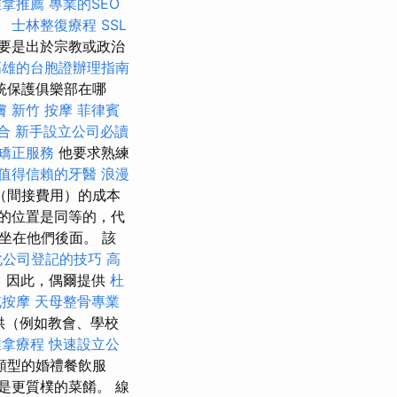
推拿推薦
專業的SEO
。
士林整復療程
SSL
要是出於宗教或政治
高雄的台胞證辦理指南
統保護俱樂部在哪
膚
新竹 按摩
菲律賓
合
新手設立公司必讀
矯正服務
他要求熟練
值得信賴的牙醫
浪漫
（間接費用）的成本
的位置是同等的，代
坐在他們後面。 該
化公司登記的技巧
高
目
因此，偶爾提供
杜
屯按摩
天母整骨專業
供（例如教會、學校
推拿療程
快速設立公
類型的婚禮餐飲服
是更質樸的菜餚。 線