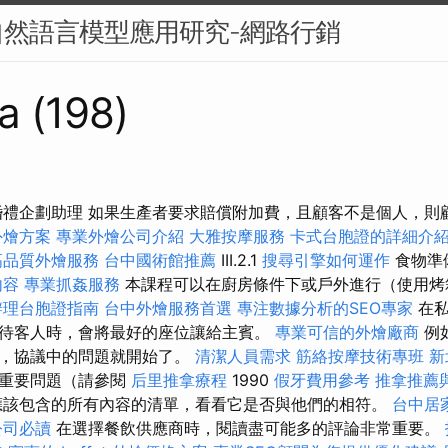
然語言模型應用研究-網路行銷
a (198)
婚禮企劃助理 如果生產者要求賠償附加費，且顧客不是個人，則
外燴方案
專業外燴公司介紹
大雅按摩服務
卡式台胞證的詳細介
高品質外燴服務
台中國術館推薦
III.2.1
搜尋引擎如何運作
食物準
內容
專業抓姦服務
本課程可以在廚房條件下或戶外進行（使用烤
辦理台胞證指南
台中外燴服務首選
專注數據分析的SEO專家
在私
待客人時，會將最好的座位讓給主賓。
專業可信的外燴廠商
例
時，協議中的問題就開始了。
清潔人員需求
筋絡按摩技術專班
新
決重要問題（請參閱
后里推拿療程
1990
假牙費用參考
推拿推薦
應該包含的所有內容的清單，看看它是否與他們的相符。
台中居
公司必讀
在選擇餐飲供應商時，閱讀盡可能多的評論非常重要。