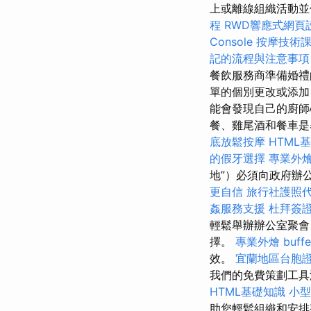
上或離線組織活動並使用
程
RWD響應式網頁
Console
按摩技術
記的流程與注意事項
餐飲服務商準備婚禮
單的個別更改或添加
能會發現自己的廚
餐、雞尾酒和餐車是
底放鬆按摩
HTML
的假牙選擇
專業外
地”）必須向政府辦
更自信
旅行社護照
姦服務支援
杜拜簽
輕鬆舉辦辦公室聚會
擇。
專業外燴 buffe
效。
宜蘭地區台胞
我們的免費策劃工具
HTML基礎知識
小型
助您輕鬆組織和安排