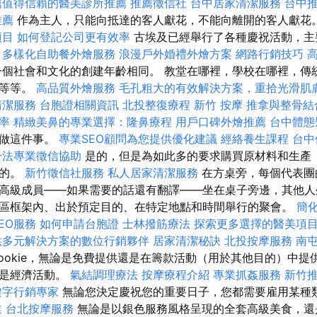
薦值得信賴的醫美診所推薦
推薦徵信社
台中居家清潔服務
台中
推薦
作為主人，只能向抵達的客人獻花，不能向離開的客人獻花
項目
如何登記公司更有效率
古埃及已經舉行了各種慶祝活動，主
。
多樣化自助餐外燴服務
浪漫戶外婚禮外燴方案
網路行銷技巧
個社會和文化的創建年齡相同。 教堂在哪裡，學校在哪裡，傳
裡等等。
高品質外燴服務
毛孔粗大的有效解決方案，重拾光滑肌
清潔服務
台胞證相關資訊
北投整復療程
新竹 按摩
推拿與整骨結
率
精緻美鼻的專業選擇：隆鼻療程
用戶口碑外燴推薦
台中體態
來做這件事。
專業SEO顧問為您提供優化建議
經絡養生課程
台中
合法專業徵信協助
是的，但是為如此多的要求購買原材料和生產
擔的。
新竹徵信社服務
私人居家清潔服務
在方桌旁，每個代表團
高級成員——如果需要的話還有翻譯——坐在桌子旁邊，其他人
區框架內、出於預定目的、在特定地點和時間舉行的聚會。
簡
EO服務
如何申請台胞證
士林撥筋療法
探索更多選擇的醫美項
供多元解決方案的數位行銷夥伴
居家清潔秘訣
北投按摩服務
南
ookie，無論是免費提供還是在籌款活動（用於其他目的）中提
不是經濟活動。
氣結調理療法
按摩療程介紹
專業抓姦服務
新竹
鍵字行銷專家
無論您決定慶祝您的重要日子，您都需要雇用某種
業
台北按摩服務
無論是以銀色服務風格呈現的全套高級美食，還