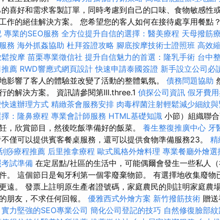
的喜好和需求客製訂單，同時考慮到自己的口味、食物敏感性
工作的絕佳解決方案。 您希望您的客人如何在接待處享用餐點？ 
記
專業的SEO服務
全方位提升自信的選擇：醫美療程
天母撥筋
服務
海外抓姦協助
杜拜簽證攻略
腳底按摩技術士證照班
高效
放鬆按摩
苗栗專業徵信社
提升自信魅力的首選：隆乳手術
台中
司推薦
RWD響應式網頁設計
快速申請泰國簽證
新手設立公司必
地影響了客人的體驗並改變了活動的整體氣氛。
債務問題協助
解決方案。 資訊請參閱第III.three.1
偵探公司資訊
假牙費用
證快速辦理方式
精緻茶會服務安排
肉毒桿菌注射輕鬆減少細紋與
選擇：隆鼻療程
專業會計師服務
HTML基礎知識
小節）組織聯合
飪，欣賞節目，然後吃飯準備好的飯菜。
養生整復推廣中心
牙
者不僅可以提供賓客餐桌服務，還可以提供食物準備服務23。
精
刮痧療程推薦
后里推拿療程
歐式風格外燴料理
專業餐廳外燴選
照考試準備
在定居點/社區的生活中，可能偶爾會發生一些私人
件。 這個節日是匈牙利第一個零廢棄物節。 有選擇地收集廢物
更遠。 發票上註明原生產者證號碼，家庭農民的則註明家庭農場
密的朋友，不求任何回報。
優雅西式外燴方案
新竹撥筋技術
贈送
。
實力堅強的SEO專業公司
簡化公司登記的技巧
自然修復臉部紋