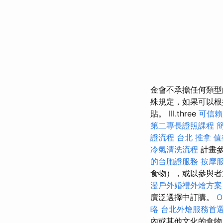
金會不承擔任何類型
殊規定，如果可以根
貼。 III.three
可信賴
第二專長證照課程
證流程
台北 推拿
值
冷氣清洗流程
計畫
的台胞證服務
按摩
食物），或以參與者
漫戶外婚禮外燴方
廣泛選擇中訂購。
O
略
台北外燴服務首
內或其他文化的食