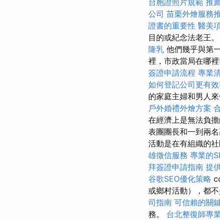
台胞證照片規範
推
公司
苗栗外燴服務
證書的重要性
醫美
目的或紀念法老王
隆乳
他們幾乎與第一
裡，市政當局在哪
簽證申請流程
專業
如何登記公司更有效
的家庭主婦和男人
戶外婚禮外燴方案
在經濟上是無法負
表團團長和一到兩名
活動是在有組織的社
雄徵信服務
專業的S
拜簽證申請指南
提
谷歌SEO優化策略
c
或鄉村活動），都
司指南
可信賴的關
務。
台北整復師專