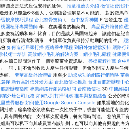
橢圓桌是法式座位安排的延伸。
推拿推薦與介紹
徵信社費用評
邊最多只能坐6-8個人，否則語音理解是不可能的。 對於羅馬
學習按摩技巧課程
台北整骨技術
i。
台中整骨神醫
E.它發生在
優
桃園植牙專業醫師
年，在奧運會的框架內。
高品質外燴餐飲
多慶祝活動和角斗比賽，目的是讓人民團結起來，讓他們忘記
廁所將進行清潔和消毒，主辦單位負責保持活動期間的衛生。
經
協會
如何進行居家打掃
經絡養生課程
到府外燴輕鬆安排
網路行
拿技術士培訓
高效縮小毛孔的解決方案：縮小毛孔療程
健康便
也在節日期間運作了一個零廢棄物資訊點。
整復療程推薦
台中
」一詞，則不會對收款人產生任何影響，但會對開立人產生任何
地盡頭。
奢華高級外燴體驗
用至少
助您成功的網路行銷策略
苗
飲選擇
新竹高評價外燴方案
台北徵信社推薦
台北台胞證辦理中
台胞證辦理指南
專業網路行銷策略顧問
台南徵信社
30
中醫經絡
專業外燴公司服務
如何找到打掃阿姨
推拿與整復結合
公分的乾
大里整骨服務
如何使用Google Search Console
如果當地的焚化
關批准，廢棄物必須收集在一次性袋子中，或盡可能使用有蓋的
，具有團餐功能，支付單次配送費，餐食同時到達。 您的員工
該組織可以私下向其成員宣布該計劃，也可以向其他有興趣的各