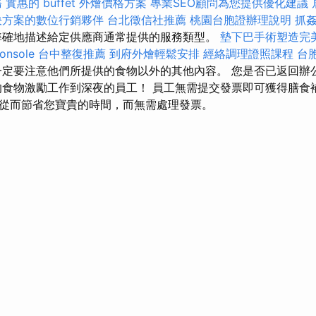
務
實惠的 buffet 外燴價格方案
專業SEO顧問為您提供優化建議
決方案的數位行銷夥伴
台北徵信社推薦
桃園台胞證辦理說明
抓
準確地描述給定供應商通常提供的服務類型。
墊下巴手術塑造完
onsole
台中整復推薦
到府外燴輕鬆安排
經絡調理證照課程
台
定要注意他們所提供的食物以外的其他內容。 您是否已返回辦
的食物激勵工作到深夜的員工！ 員工無需提交發票即可獲得膳食補
從而節省您寶貴的時間，而無需處理發票。