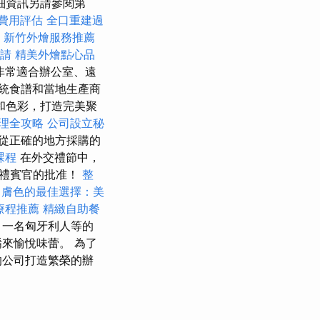
細資訊另請參閱第
費用評估
全口重建過
新竹外燴服務推薦
請
精美外燴點心品
非常適合辦公室、遠
統食譜和當地生產商
和色彩，打造完美聚
理全攻略
公司設立秘
從正確的地方採購的
課程
在外交禮節中，
伴禮賓官的批准！
整
白膚色的最佳選擇：美
療程推薦
精緻自助餐
、一名匈牙利人等的
來愉悅味蕾。 為了
的公司打造繁榮的辦