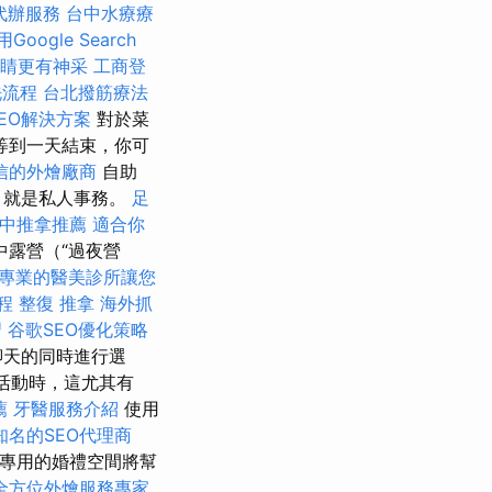
代辦服務
台中水療療
oogle Search
睛更有神采
工商登
洗流程
台北撥筋療法
EO解決方案
對於菜
等到一天結束，你可
信的外燴廠商
自助
，就是私人事務。
足
中推拿推薦
適合你
露營（“過夜營
專業的醫美診所讓您
療程
整復 推拿
海外抓
習
谷歌SEO優化策略
聊天的同時進行選
活動時，這尤其有
薦
牙醫服務介紹
使用
知名的SEO代理商
專用的婚禮空間將幫
全方位外燴服務專家