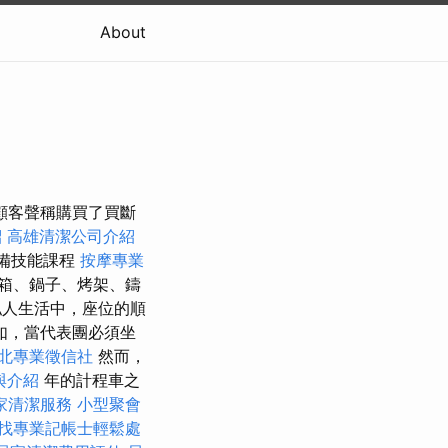
About
顧客聲稱購買了買斷
紹
高雄清潔公司介紹
備技能課程
按摩專業
箱、鍋子、烤架、鑄
人生活中，座位的順
如，當代表團必須坐
北專業徵信社
然而，
與介紹
年的計程車之
家清潔服務
小型聚會
找專業記帳士輕鬆處