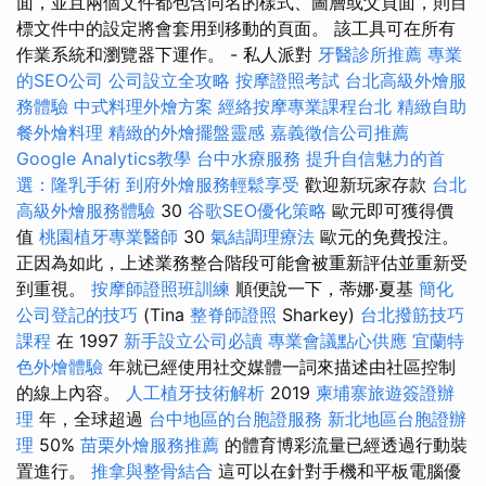
面，並且兩個文件都包含同名的樣式、圖層或父頁面，則目
標文件中的設定將會套用到移動的頁面。 該工具可在所有
作業系統和瀏覽器下運作。 - 私人派對
牙醫診所推薦
專業
的SEO公司
公司設立全攻略
按摩證照考試
台北高級外燴服
務體驗
中式料理外燴方案
經絡按摩專業課程台北
精緻自助
餐外燴料理
精緻的外燴擺盤靈感
嘉義徵信公司推薦
Google Analytics教學
台中水療服務
提升自信魅力的首
選：隆乳手術
到府外燴服務輕鬆享受
歡迎新玩家存款
台北
高級外燴服務體驗
30
谷歌SEO優化策略
歐元即可獲得價
值
桃園植牙專業醫師
30
氣結調理療法
歐元的免費投注。
正因為如此，上述業務整合階段可能會被重新評估並重新受
到重視。
按摩師證照班訓練
順便說一下，蒂娜·夏基
簡化
公司登記的技巧
(Tina
整脊師證照
Sharkey)
台北撥筋技巧
課程
在 1997
新手設立公司必讀
專業會議點心供應
宜蘭特
色外燴體驗
年就已經使用社交媒體一詞來描述由社區控制
的線上內容。
人工植牙技術解析
2019
柬埔寨旅遊簽證辦
理
年，全球超過
台中地區的台胞證服務
新北地區台胞證辦
理
50%
苗栗外燴服務推薦
的體育博彩流量已經透過行動裝
置進行。
推拿與整骨結合
這可以在針對手機和平板電腦優