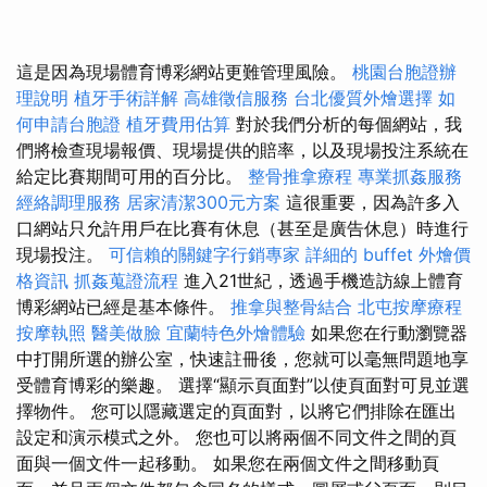
這是因為現場體育博彩網站更難管理風險。
桃園台胞證辦
理說明
植牙手術詳解
高雄徵信服務
台北優質外燴選擇
如
何申請台胞證
植牙費用估算
對於我們分析的每個網站，我
們將檢查現場報價、現場提供的賠率，以及現場投注系統在
給定比賽期間可用的百分比。
整骨推拿療程
專業抓姦服務
經絡調理服務
居家清潔300元方案
這很重要，因為許多入
口網站只允許用戶在比賽有休息（甚至是廣告休息）時進行
現場投注。
可信賴的關鍵字行銷專家
詳細的 buffet 外燴價
格資訊
抓姦蒐證流程
進入21世紀，透過手機造訪線上體育
博彩網站已經是基本條件。
推拿與整骨結合
北屯按摩療程
按摩執照
醫美做臉
宜蘭特色外燴體驗
如果您在行動瀏覽器
中打開所選的辦公室，快速註冊後，您就可以毫無問題地享
受體育博彩的樂趣。 選擇“顯示頁面對”以使頁面對可見並選
擇物件。 您可以隱藏選定的頁面對，以將它們排除在匯出
設定和演示模式之外。 您也可以將兩個不同文件之間的頁
面與一個文件一起移動。 如果您在兩個文件之間移動頁