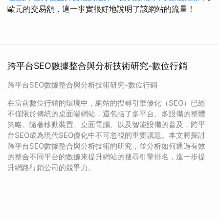
歐元的交易額，這一事實很好地說明了該網站的流量！
跨平台SEO數據整合與分析技術研究-數位行銷
跨平台SEO數據整合與分析技術研究-數位行銷
在當前數位行銷的環境中，網站的搜尋引擎優化（SEO）已經
不僅限於傳統的桌面端網站，還包括了多平台、多設備的整體
策略。隨著移動裝置、桌面電腦、以及智能設備的普及，跨平
台SEO成為現代SEO優化中不可忽視的重要議題。本文將探討
跨平台SEO數據整合與分析技術的研究，並分析如何通過有效
的整合不同平台的數據來提升網站的搜尋引擎排名，進一步提
升網路行銷公司的競爭力。