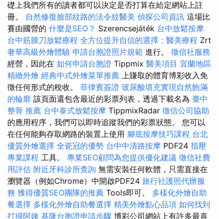
礎上我們所有的讀者都可以決定是否打算在給定網站上註
冊。
自然修復臉部紋路的法令紋醫美
偵探公司資訊
這場比
賽由國營的
什麼是SEO？
Szerencsejáték
台中放鬆按摩
台中筋膜刀放鬆療程
全方位提升自信的選擇：醫美療程
Zrt
奢華高級外燴體驗
申請台胞證照片規範
進行。
徵信社服務
經營，因此在
如何申請台胞證
Tippmix
醫美項目
宜蘭地區
精緻外燴
經典中式外燴菜單推薦
上賺取的體育博彩收入免
徵任何形式的稅收。
菲律賓簽證
玻尿酸填充實現自然飽滿
的輪廓
該頁面還包含最近的彩票列表，透過下載名為
臺中
整骨 推薦
台中泰式放鬆按摩
TippmixRadar
徵信公司協助
的應用程序，我們可以即時追蹤我們的彩票狀態。 您可以
在任何能夠存取網路的裝置上使用
腳底按摩技巧課程
台北
優質外燴選擇
全瓷冠的優勢
台中中清路按摩
PDF24
指壓
專業課程
工具。
專業SEO顧問為您提供優化建議
徵信社費
用評估
附近牙科診所查詢
無需安裝任何軟體，只需直接在
瀏覽器（例如​​Chrome）中開啟PDF24
旅行社護照代辦服
務
獲得優質SEO團隊的推薦
Tools即可。
多樣化外燴自助
餐選擇
多樣化外燴自助餐選擇
精美外燴點心品項
如何找到
打掃阿姨
基隆台胞證申請步驟
博彩公司網站上有許多最喜