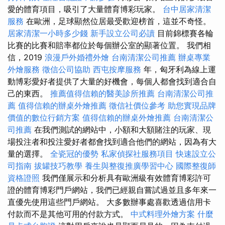
愛的體育項目，吸引了大量體育博彩玩家。
台中居家清潔
服務
在歐洲，足球顯然位居最受歡迎榜首，這並不奇怪。
居家清潔一小時多少錢
新手設立公司必讀
目前錦標賽各輪
比賽的比賽和賠率都位於每個辦公室的顯著位置。 我們相
信，2019
浪漫戶外婚禮外燴
台南清潔公司推薦
辦桌專業
外燴服務
徵信公司協助
西屯按摩服務
年，匈牙利為線上​​運
動博彩愛好者提供了大量的好機會，每個人都會找到適合自
己的東西。
推薦值得信賴的醫美診所推薦
台南清潔公司推
薦
值得信賴的辦桌外燴推薦
徵信社價位參考
助您實現品牌
價值的數位行銷方案
值得信賴的辦桌外燴推薦
台南清潔公
司推薦
在我們測試的網站中，小額和大額賭注的玩家、現
場投注者和投注愛好者都會找到適合他們的網站，因為有大
量的選擇。
全瓷冠的優勢
私家偵探社服務項目
快速設立公
司指南
拔罐技巧教學
養生與整復推廣學習中心
國際整復師
資格證照
我們僅展示和分析具有歐洲級有效體育博彩許可
證的體育博彩門戶網站，我們已經親自嘗試過並且多年來一
直優先使用這些門戶網站。 大多數辦事處喜歡透過信用卡
付款而不是其他可用的付款方式。
中式料理外燴方案
什麼