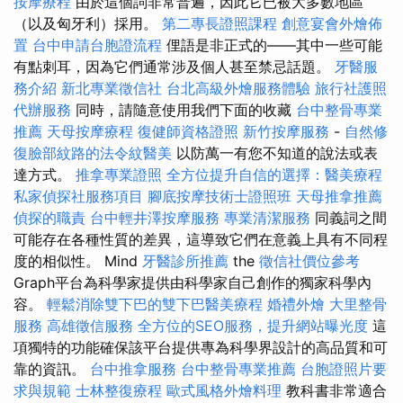
按摩療程
由於這個詞非常普遍，因此它已被大多數地區
（以及匈牙利）採用。
第二專長證照課程
創意宴會外燴佈
置
台中申請台胞證流程
俚語是非正式的——其中一些可能
有點刺耳，因為它們通常涉及個人甚至禁忌話題。
牙醫服
務介紹
新北專業徵信社
台北高級外燴服務體驗
旅行社護照
代辦服務
同時，請隨意使用我們下面的收藏
台中整骨專業
推薦
天母按摩療程
復健師資格證照
新竹按摩服務
-
自然修
復臉部紋路的法令紋醫美
以防萬一有您不知道的說法或表
達方式。
推拿專業證照
全方位提升自信的選擇：醫美療程
私家偵探社服務項目
腳底按摩技術士證照班
天母推拿推薦
偵探的職責
台中輕井澤按摩服務
專業清潔服務
同義詞之間
可能存在各種性質的差異，這導致它們在意義上具有不同程
度的相似性。 Mind
牙醫診所推薦
the
徵信社價位參考
Graph平台為科學家提供由科學家自己創作的獨家科學內
容。
輕鬆消除雙下巴的雙下巴醫美療程
婚禮外燴
大里整骨
服務
高雄徵信服務
全方位的SEO服務，提升網站曝光度
這
項獨特的功能確保該平台提供專為科學界設計的高品質和可
靠的資訊。
台中推拿服務
台中整骨專業推薦
台胞證照片要
求與規範
士林整復療程
歐式風格外燴料理
教科書非常適合