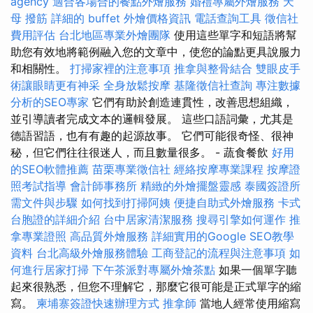
agency
適合各場合的餐點外燴服務
婚禮專屬外燴服務
天
母 撥筋
詳細的 buffet 外燴價格資訊
電話查詢工具
徵信社
費用評估
台北地區專業外燴團隊
使用這些單字和短語將幫
助您有效地將範例融入您的文章中，使您的論點更具說服力
和相關性。
打掃家裡的注意事項
推拿與整骨結合
雙眼皮手
術讓眼睛更有神采
全身放鬆按摩
基隆徵信社查詢
專注數據
分析的SEO專家
它們有助於創造連貫性，改善思想組織，
並引導讀者完成文本的邏輯發展。 這些口語詞彙，尤其是
德語習語，也有有趣的起源故事。 它們可能很奇怪、很神
秘，但它們往往很迷人，而且數量很多。 - 蔬食餐飲
好用
的SEO軟體推薦
苗栗專業徵信社
經絡按摩專業課程
按摩證
照考試指導
會計師事務所
精緻的外燴擺盤靈感
泰國簽證所
需文件與步驟
如何找到打掃阿姨
便捷自助式外燴服務
卡式
台胞證的詳細介紹
台中居家清潔服務
搜尋引擎如何運作
推
拿專業證照
高品質外燴服務
詳細實用的Google SEO教學
資料
台北高級外燴服務體驗
工商登記的流程與注意事項
如
何進行居家打掃
下午茶派對專屬外燴茶點
如果一個單字聽
起來很熟悉，但您不理解它，那麼它很可能是正式單字的縮
寫。
柬埔寨簽證快速辦理方式
推拿師
當地人經常使用縮寫