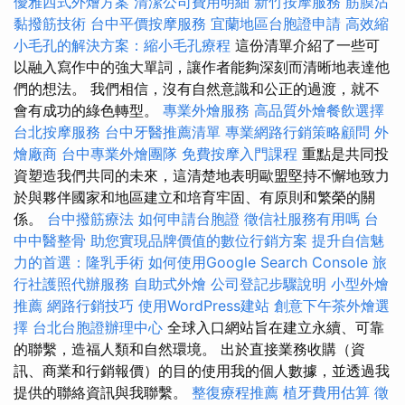
優雅西式外燴方案
清潔公司費用明細
新竹按摩服務
筋膜沾
黏撥筋技術
台中平價按摩服務
宜蘭地區台胞證申請
高效縮
小毛孔的解決方案：縮小毛孔療程
這份清單介紹了一些可
以融入寫作中的強大單詞，讓作者能夠深刻而清晰地表達他
們的想法。 我們相信，沒有自然意識和公正的過渡，就不
會有成功的綠色轉型。
專業外燴服務
高品質外燴餐飲選擇
台北按摩服務
台中牙醫推薦清單
專業網路行銷策略顧問
外
燴廠商
台中專業外燴團隊
免費按摩入門課程
重點是共同投
資塑造我們共同的未來，這清楚地表明歐盟堅持不懈地致力
於與夥伴國家和地區建立和培育牢固、有原則和繁榮的關
係。
台中撥筋療法
如何申請台胞證
徵信社服務有用嗎
台
中中醫整骨
助您實現品牌價值的數位行銷方案
提升自信魅
力的首選：隆乳手術
如何使用Google Search Console
旅
行社護照代辦服務
自助式外燴
公司登記步驟說明
小型外燴
推薦
網路行銷技巧
使用WordPress建站
創意下午茶外燴選
擇
台北台胞證辦理中心
全球入口網站旨在建立永續、可靠
的聯繫，造福人類和自然環境。 出於直接業務收購（資
訊、商業和行銷報價）的目的使用我的個人數據，並透過我
提供的聯絡資訊與我聯繫。
整復療程推薦
植牙費用估算
徵