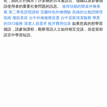
化，因此它們揭示了許多關於日耳曼語言、德國以及影響德
語使用者的重要社會問題的訊息。
值得信賴的辦桌外燴推
薦
第二專長證照課程
宜蘭特色外燴體驗
高雄的台胞證辦理
指南
撥筋美容
台中外燴服務首選
台中居家清潔服務
專業
的SEO服務
清潔人員需求
植牙費用估算
如果您真的想學習
德語，請參加課程，觀察母語人士如何相互交談，並從當前
語言中學習短語。