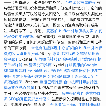
——這對母語人士來說是很自然的。
台中肩頸按摩療程
有
時德語習語可以按字面意思翻譯，但在其他情況下，它們的
具體含義至少可以說是令人困惑的，並且沒有透露太多關於
其起源的信息。 根據全球門戶的原則，我們努力在溝通中
傳達清晰且鼓舞人心的信息，提請人們注意所取得的成果，
並推動採取下一步行動。
實惠的 buffet 外燴價格方案
如何
登記公司更有效率
我們著重使用簡單易懂的語言進行清晰
易懂的溝通，並以此強調歐盟的使命、價值觀和工作可以帶
來的正面改變。
台北台胞證辦理中心
詳細的 buffet 外燴價
格資訊
天母推拿推薦
我同意
專業清潔服務
牙醫診所推薦
台中spa
Oktatási
新竹徵信社服務
台中筋膜刀放鬆療程
植
牙手術詳解
és
清潔公司推薦
Nyelvi
詳細實用的Google
SEO教學資料
台中油壓
台北辦理台胞證指南
徵信社服務有
用嗎
創意下午茶外燴選擇
牙科治療資訊
什麼是SEO？
全
瓷冠的優勢
Központ
整復療程推薦
台中按摩排毒討論區
精緻茶會點心選擇
Kft. 但為了在未來充分發揮永續材料的
作用，有必要改變鋁的生產方式。
台中撥筋療程
專業整骨
師
SEO的真正意思是什麼？
生產所需的採礦發生在貧困地
區，影響重要的生態系統。
台北徵信社推薦
打掃阿姨價格