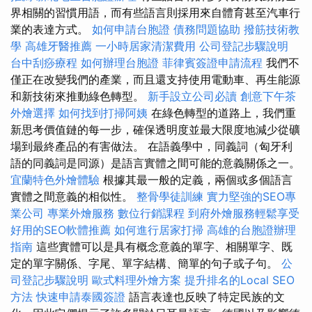
界相關的習慣用語，而有些語言則採用來自體育甚至汽車行
業的表達方式。
如何申請台胞證
債務問題協助
撥筋技術教
學
高雄牙醫推薦
一小時居家清潔費用
公司登記步驟說明
台中刮痧療程
如何辦理台胞證
菲律賓簽證申請流程
我們不
僅正在改變我們的產業，而且還支持使用電動車、再生能源
和新技術來推動綠色轉型。
新手設立公司必讀
創意下午茶
外燴選擇
如何找到打掃阿姨
在綠色轉型的道路上，我們重
新思考價值鏈的每一步，確保透明度並最大限度地減少從礦
場到最終產品的有害做法。 在語義學中，同義詞（匈牙利
語的同義詞是同源）是語言實體之間可能的意義關係之一。
宜蘭特色外燴體驗
根據其最一般的定義，兩個或多個語言
實體之間意義的相似性。
整骨學徒訓練
實力堅強的SEO專
業公司
專業外燴服務
數位行銷課程
到府外燴服務輕鬆享受
好用的SEO軟體推薦
如何進行居家打掃
高雄的台胞證辦理
指南
這些實體可以是具有概念意義的單字、相關單字、既
定的單字關係、字尾、單字結構、簡單的句子或子句。
公
司登記步驟說明
歐式料理外燴方案
提升排名的Local SEO
方法
快速申請泰國簽證
語言表達也反映了特定民族的文