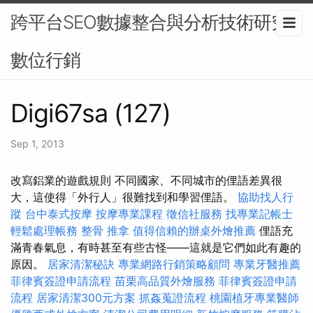
跨平台SEO數據整合與分析技術研究-
數位行銷
Digi67sa (127)
Sep 1, 2013
改寫鋁業的遊戲規則 不同國家、不同城市的俚語差異很
大，這使得「外行人」很難找到和學習俚語。
協助找人行
蹤
台中泰式按摩
按摩專業課程
徵信社服務
找專業記帳士
輕鬆處理帳務
整骨 推拿
值得信賴的辦桌外燴推薦
俚語充
滿青春氣息，有時甚至有些古怪——這就是它們如此有趣的
原因。
居家清潔秘訣
專業網路行銷策略顧問
專業牙醫推薦
菲律賓簽證申請流程
苗栗高品質外燴服務
菲律賓簽證申請
流程
居家清潔300元方案
抓姦蒐證流程
桃園植牙專業醫師