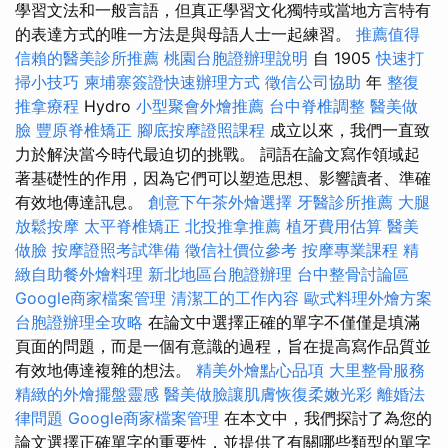
學習文法和一般言語，但真正學習文化獨特或當地方言特有
的表達方式的唯一方法是與母語人士一起練習。
推薦值得
信賴的醫美診所推薦
桃園台胞證辦理說明
自 1905
快速打
掃小技巧
柬埔寨簽證快速辦理方式
徵信公司協助
年
整復
推拿療程
Hydro
小型聚會外燴推薦
台中脊椎調整
醫美做
臉
豐原脊椎矯正
腳底按摩證照課程
成立以來，我們一直致
力於解決當今時代最迫切的挑戰。 詞語在論文寫作領域起
著基礎性的作用，因為它們可以塑造思想、影響讀者、準確
有效地傳達訊息。
創意下午茶外燴選擇
牙醫診所推薦
大腿
放鬆按摩
太平脊椎矯正
北投推拿推薦
植牙費用估算
醫美
做臉
按摩證照考試準備
徵信社價位參考
按摩專業課程
精
緻自助餐外燴料理
新北地區台胞證辦理
台中整骨討論區
Google商家檔案管理
清潔工的工作內容
歐式料理外燴方案
台胞證辦理全攻略
在論文中選擇正確的單字不僅僅是填滿
頁面的問題，而是一個有意識的過程，旨在提高寫作品質並
有效地傳達複雜的想法。
精美外燴點心品項
大里整骨服務
精緻的外燴擺盤靈感
醫美做臉讓肌膚恢復柔嫩光彩
離婚法
律問題
Google商家檔案管理
在本文中，我們探討了為您的
論文選擇正確單字的重要性，並提供了有關哪些類型的單字