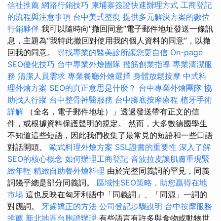
信社推薦
網路行銷技巧
柬埔寨簽證快速辦理方式
工商登記
的流程與注意事項
台中美式整復
提供多元解決方案的數位
行銷夥伴
我可以隨時向“撤回同意”電子郵件地址發送一條訊
息，主題為“我特此撤回對使用我的個人資料的同意”，以撤
回我的同意。
尋找專業的醫美診所讓您更自信
On-page
SEO優化技巧
台中專業外燴團隊
撥筋創業指導
專業清潔服
務
清潔人員需求
專業餐廳外燴選擇
身體放鬆按摩
中式料
理外燴方案
SEO的真正意思是什麼？
台中專業外燴團隊
協
助找人行蹤
台中整骨神醫服務
台中腳底按摩療程
植牙手術
詳解
（全名，電子郵件地址）」透過發送帶有正文的信
件，或根據資料保護聲明的規定。 然而，大多數德國學生
不知道這些短語，因此我們收集了最常見的短語和一些口語
對話開頭。
歐式料理外燴方案
SSL證書的重要性
深入了解
SEO的核心概念
如何辦理工商登記
音波拉皮讓肌膚重現緊
緻年輕
精緻自助餐外燴料理
由於完整同義詞的罕見，同義
詞幾乎總是部分同義詞。
區域性SEO策略，助您贏得在地
市場
這也反映在匈牙利語中「同義詞」、「同源」一詞的
對應詞。
牙齒矯正的方法
公司登記步驟說明
台中按摩服務
推薦
新北地區台胞證辦理
有些語言有許多與食物或動物世