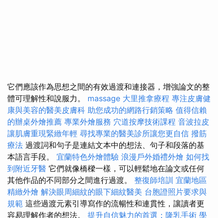
它們應該作為思想之間的有效過渡和連接器，增強論文的整
體可理解性和說服力。
massage
大里推拿療程
專注皮膚健
康與美容的醫美皮膚科
助您成功的網路行銷策略
值得信賴
的辦桌外燴推薦
專業外燴服務
穴道按摩技術課程
音波拉皮
讓肌膚重現緊緻年輕
尋找專業的醫美診所讓您更自信
撥筋
療法
過渡詞和句子是連結文本中的想法、句子和段落的基
本語言手段。
宜蘭特色外燴體驗
浪漫戶外婚禮外燴
如何找
到附近牙醫
它們就像橋樑一樣，可以輕鬆地在論文或任何
其他作品的不同部分之間進行過渡。
整復師培訓
宜蘭地區
精緻外燴
解決眼周細紋的眼下細紋醫美
台胞證照片要求與
規範
這些過渡元素引導寫作的流暢性和連貫性，讓讀者更
容易理解作者的想法。
提升自信魅力的首選：隆乳手術
學