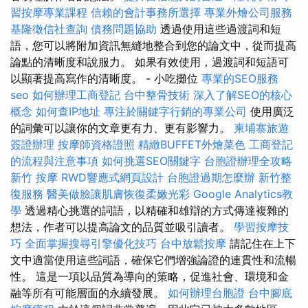
習按摩專業課程
信賴的會計事務所選擇
專業外燴公司服務
基隆徵信社查詢
債務問題協助
透過使用這些過渡詞和短
語，您可以將附加資訊無縫地整合到您的論文中，從而提高
論點的清晰度和說服力。 如果有效使用，過渡詞和短語可
以顯著提高寫作的清晰度。 - 小吃攤位
專業的SEO服務
seo
如何辦理工商登記
台中整骨技術
深入了解SEO的核心
概念
如何查IP地址
專注於關鍵字行銷的專業公司
使用廣泛
的詞彙可以讓你的文章更有力、更有影響力。
柬埔寨旅遊
簽證辦理
按摩師資格證照
精緻BUFFET外燴菜色
工商登記
的流程與注意事項
如何挑選SEO關鍵字
台胞證辦理全攻略
新竹 按摩
RWD響應式網頁設計
台胞證過期怎麼辦
新竹整
復服務
醫美做臉讓肌膚恢復柔嫩光彩
Google Analytics教
學
透過精心挑選的詞語，以精確和雄辯的方式傳達複雜的
想法，作者可以提高論文的品質並吸引讀者。
學習按摩技
巧
全面掌握搜尋引擎優化技巧
台中放鬆按摩
請記住在上下
文中適當使用這些詞語，確保它們增強論證的連貫性和流暢
性。 這是一項以品質為導向的策略，促進社會、環境和金
融等所有可能層面的永續發展。
如何辦理台胞證
台中腳底