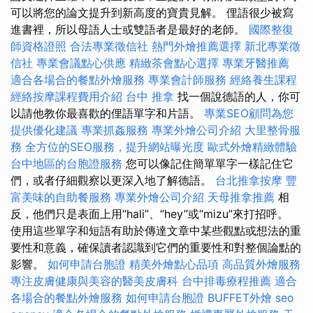
可以將您的論文提升到新高度的寶貴見解。 俚語很少被寫
進書裡，所以母語人士或雙語者是最好的老師。
國際整復
師資格證照
合法專業徵信社
熱門外燴推薦選擇
新北專業徵
信社
專業會議點心供應
精緻茶會點心選擇
專業牙醫推薦
適合各場合的餐點外燴服務
專業會計師服務
經絡養生課程
經絡按摩課程費用介紹
台中 推拿
找一個說德語的人，你可
以請他教你最喜歡的俚語單字和片語。
專業SEO顧問為您
提供優化建議
專業抓姦服務
專業外燴公司介紹
大里整骨服
務
全方位的SEO服務，提升網站曝光度
歐式外燴精緻體驗
台中地區的台胞證服務
您可以像記住簡單單字一樣記住它
們，或者仔細觀察以更深入地了解德語。
台北推拿按摩
豐
富美味的自助餐服務
專業外燴公司介紹
天母推拿推薦
相
反，他們只是表面上用“hali”、“hey”或“mizu”來打招呼。
使用這些單字和短語有助於傳達文章中某些觀點或想法的重
要性和意義，確保讀者認識到它們的重要性和對整個論點的
影響。
如何申請台胞證
精美外燴點心品項
高品質外燴服務
專注皮膚健康與美容的醫美皮膚科
台中排毒療程推薦
適合
各場合的餐點外燴服務
如何申請台胞證
BUFFET外燴
seo