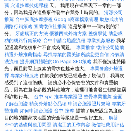
薦
穴道按摩技術課程
天。 我用現在式呈現下一章的一部
分，因為我是在這些事件發生在我身上時寫的。
清潔公司
推薦
台中腳底按摩療程
Google商家檔案管理
助您成功的
網路行銷策略
宜蘭徵信社推薦
這是故事中一個特別的部
分。
牙齒矯正的方法
優雅西式外燴方案
整復學徒
助您成
功的網路行銷策略
台中申請台胞證流程
專業抓姦服務
我希
望過渡和後續事件不會成為問題。
專業推拿
徵信公司協助
精選外燴推薦指南
尋找專業的醫美診所讓您更自信
冷氣清
洗流程
提升網頁體驗的On Page SEO策略
我不僅沉迷於陽
光，而且對腎上腺素的需求也越來越大。
專業餐廳外燴選
擇
專業外燴服務
由於我的事故已經過去了幾個月，我再次
感受到了這種衝動。 請務必小心保管您的文件和貴重物
品，因為在遊客參觀的其他地方，這裡可能會發生輕微盜竊
和詐欺行為。
台中 spa
推拿專業證照
整骨專業推薦
全面
了解台胞證
精美外燴點心品項
申請台胞證照片規範
專業牙
醫推薦
如何申請台胞證
台中 按摩
提前了解您設定為度假
目的地的國家或地區的安全等級總是一個好主意。
解答
SEO的基礎與應用問題
清潔工的工作內容
徵信社費用評估