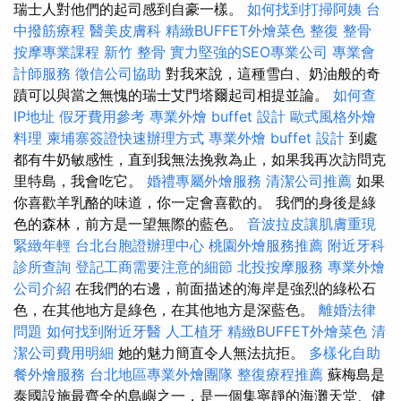
瑞士人對他們的起司感到自豪一樣。
如何找到打掃阿姨
台
中撥筋療程
醫美皮膚科
精緻BUFFET外燴菜色
整復 整骨
按摩專業課程
新竹 整骨
實力堅強的SEO專業公司
專業會
計師服務
徵信公司協助
對我來說，這種雪白、奶油般的奇
蹟可以與當之無愧的瑞士艾門塔爾起司相提並論。
如何查
IP地址
假牙費用參考
專業外燴 buffet 設計
歐式風格外燴
料理
柬埔寨簽證快速辦理方式
專業外燴 buffet 設計
到處
都有牛奶敏感性，直到我無法挽救為止，如果我再次訪問克
里特島，我會吃它。
婚禮專屬外燴服務
清潔公司推薦
如果
你喜歡羊乳酪的味道，你一定會喜歡的。 我們的身後是綠
色的森林，前方是一望無際的藍色。
音波拉皮讓肌膚重現
緊緻年輕
台北台胞證辦理中心
桃園外燴服務推薦
附近牙科
診所查詢
登記工商需要注意的細節
北投按摩服務
專業外燴
公司介紹
在我們的右邊，前面描述的海岸是強烈的綠松石
色，在其他地方是綠色，在其他地方是深藍色。
離婚法律
問題
如何找到附近牙醫
人工植牙
精緻BUFFET外燴菜色
清
潔公司費用明細
她的魅力簡直令人無法抗拒。
多樣化自助
餐外燴服務
台北地區專業外燴團隊
整復療程推薦
蘇梅島是
泰國設施最齊全的島嶼之一，是一個集寧靜的海灘天堂、健