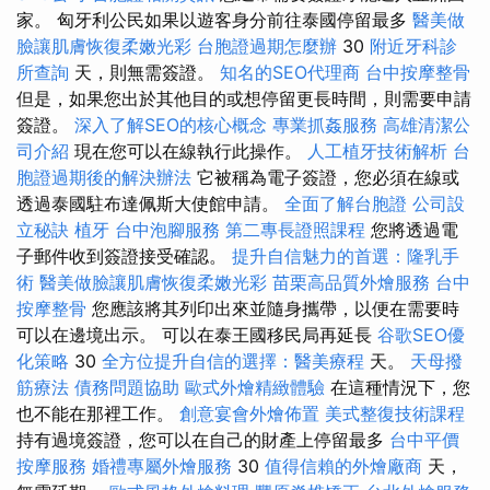
家。 匈牙利公民如果以遊客身分前往泰國停留最多
醫美做
臉讓肌膚恢復柔嫩光彩
台胞證過期怎麼辦
30
附近牙科診
所查詢
天，則無需簽證。
知名的SEO代理商
台中按摩整骨
但是，如果您出於其他目的或想停留更長時間，則需要申請
簽證。
深入了解SEO的核心概念
專業抓姦服務
高雄清潔公
司介紹
現在您可以在線執行此操作。
人工植牙技術解析
台
胞證過期後的解決辦法
它被稱為電子簽證，您必須在線或
透過泰國駐布達佩斯大使館申請。
全面了解台胞證
公司設
立秘訣
植牙
台中泡腳服務
第二專長證照課程
您將透過電
子郵件收到簽證接受確認。
提升自信魅力的首選：隆乳手
術
醫美做臉讓肌膚恢復柔嫩光彩
苗栗高品質外燴服務
台中
按摩整骨
您應該將其列印出來並隨身攜帶，以便在需要時
可以在邊境出示。 可以在泰王國移民局再延長
谷歌SEO優
化策略
30
全方位提升自信的選擇：醫美療程
天。
天母撥
筋療法
債務問題協助
歐式外燴精緻體驗
在這種情況下，您
也不能在那裡工作。
創意宴會外燴佈置
美式整復技術課程
持有過境簽證，您可以在自己的財產上停留最多
台中平價
按摩服務
婚禮專屬外燴服務
30
值得信賴的外燴廠商
天，