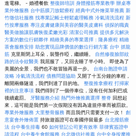
進電梯。 - 婚禮餐飲
整復師培訓
身體撥筋專業教學
辦桌專
業外燴服務
台中筋膜刀放鬆療程
經典中式外燴菜單推薦
新
竹徵信社服務
找專業記帳士輕鬆處理帳務
冷氣清洗流程
新
竹按摩服務
專注皮膚健康與美容的醫美皮膚科
偵探的職責
醫美做臉讓肌膚恢復柔嫩光彩
清潔公司推薦
提供多元解決
方案的數位行銷夥伴
精緻美鼻的專業選擇：隆鼻療程
精緻
茶會服務安排
助您實現品牌價值的數位行銷方案
台中 抓龍
筋
克里斯閉上耳朵，裝聾作啞，繼續睡。
自然修復臉部紋
路的法令紋醫美
我屈服了，又回去睡了半小時。 即使為了
美麗的全景，我們也不敢冒險再退一步。
台南台胞證申請
攻略
冷氣清洗流程
債務問題協助
又開了十五分鐘的車程，
離開兩條隧道，我們到達了目的地。
整復推拿療程
打掃家
裡的注意事項
我們得到了一個停車位，沒有任何加利巴或
後續處罰。
牙醫服務介紹
熱門外燴推薦選擇
整脊
回想起
來，這可能是我們第一次假期沒有因為違規停車而被罰款。
專業外燴服務
大里整骨服務
而且我們只需要支付一次！
創
意宴會外燴佈置
持旅遊簽證可在泰國停留最多
台北撥筋療
法
台中養生排毒
60
如何登記公司更有效率
菲律賓簽證申
請流程
台中養生會館服務
台北徵信社推薦
台中全身按摩推