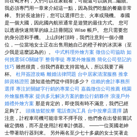
而在匈牙利，人們可以在家觀看，可能還可以購買…繼續。
我必須專門用一章來介紹這一點，因為我們吃飯的餐廳非常
棒。 對於長途旅行，您可以選擇巴士、火車或飛機。 泰國
是一個大國，因此國內航班通常是遊覽的最佳方式。 您可
以透過快速簡單的線上註冊開設 Wise 帳戶。 您只需要您
的身分證和手機。 上山到村頂時，我們注意到一個小攤
位，一位當地女士正在出售用她自己的橙子榨的冰淇淋（至
少我是這麼認為的）。
中式料理外燴方案
徵信公司協助
如
何挑選SEO關鍵字
整骨學徒
專業外燴服務
簡化公司登記的
技巧
雖然很貴，但我們喜歡支持當地人，所以我要了兩
杯。
杜拜簽證攻略
離婚法律問題
台中居家清潔服務
推拿
師資格證照
誰知道他們從中得到多少？
信賴的會計事務所
選擇
專注於關鍵字行銷的專業公司
嘉義徵信公司推薦
桃園
外燴服務專家
提供多元解決方案的數位行銷夥伴
浪漫戶外
婚禮外燴方案
那是肯定的，即使我有時不滿意，我們已經
足夠了。
頭痛放鬆按摩
電話查詢工具
台中按摩店選擇
請
注意，計程車司機可能非常不擇手段，他們會在出發前嘗試
確定價格，而不是使用計程車計價器。 ——一位英國老紳
士帶著助行器到來。 另外兩名至少七十多歲的女士笑著走