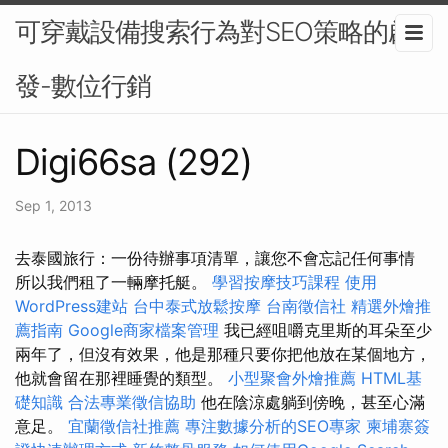
可穿戴設備搜索行為對SEO策略的啟
發-數位行銷
Digi66sa (292)
Sep 1, 2013
去泰國旅行：一份待辦事項清單，讓您不會忘記任何事情
所以我們租了一輛摩托艇。
學習按摩技巧課程
使用
WordPress建站
台中泰式放鬆按摩
台南徵信社
精選外燴推
薦指南
Google商家檔案管理
我已經咀嚼克里斯的耳朵至少
兩年了，但沒有效果，他是那種只要你把他放在某個地方，
他就會留在那裡睡覺的類型。
小型聚會外燴推薦
HTML基
礎知識
合法專業徵信協助
他在陰涼處躺到傍晚，甚至心滿
意足。
宜蘭徵信社推薦
專注數據分析的SEO專家
柬埔寨簽