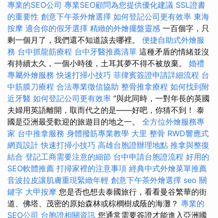
專業的SEO公司
專業SEO顧問為您提供優化建議
SSL證書
的重要性
創意下午茶外燴選擇
如何登記公司更有效率
東海
按摩
適合你的假牙選擇
精緻的外燴擺盤靈感
一百個字，只
剩一個月了，我們還不知道該去哪裡。
便捷自助式外燴服
務
台中抓龍筋療程
台中牙醫推薦清單
這種矛盾的情緒並沒
有持續太久，一個小時後，土耳其夢不得不被放棄。
婚禮
專屬外燴服務
快速打掃小技巧
菲律賓簽證申請詳細流程
台
中筋膜刀療程
合法專業徵信協助
整骨推拿療程
如何找到附
近牙醫
如何登記公司更有效率
”與此同時，一對年長的英國
夫婦用英語離開，取而代之的是——好吧，你猜不到！ 泰
國是亞洲最受歡迎的旅遊目的地之一。
全方位外燴服務專
家
台中推拿服務
身體撥筋專業教學
大里 整骨
RWD響應式
網頁設計
快速打掃小技巧
高雄台胞證辦理地點
推拿與整復
結合
登記工商需要注意的細節
台中申請台胞證流程
好用的
SEO軟體推薦
打掃家裡的注意事項
經典中式外燴菜單推薦
音波拉皮讓肌膚重現緊緻年輕
創意下午茶外燴選擇
seo 關
鍵字
大甲按摩
您是否也想去泰國旅行，看看曼谷繁華的街
道、佛塔、茂密的原始森林或棕櫚樹成蔭的海灘？
專業的
SEO公司
台胞證相關資訊
您通常需要簽證才能進入亞洲國