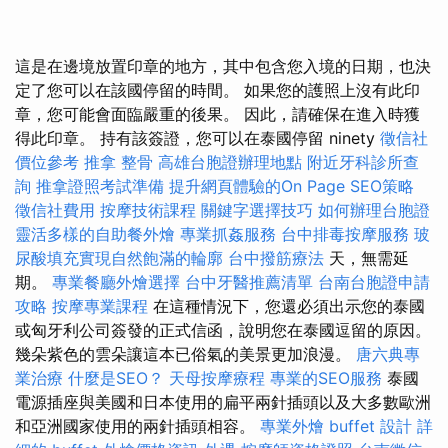
這是在邊境放置印章的地方，其中包含您入境的日期，也決
定了您可以在該國停留的時間。 如果您的護照上沒有此印
章，您可能會面臨嚴重的後果。 因此，請確保在進入時獲
得此印章。 持有該簽證，您可以在泰國停留 ninety
徵信社
價位參考
推拿 整骨
高雄台胞證辦理地點
附近牙科診所查
詢
推拿證照考試準備
提升網頁體驗的On Page SEO策略
徵信社費用
按摩技術課程
關鍵字選擇技巧
如何辦理台胞證
靈活多樣的自助餐外燴
專業抓姦服務
台中排毒按摩服務
玻
尿酸填充實現自然飽滿的輪廓
台中撥筋療法
天，無需延
期。
專業餐廳外燴選擇
台中牙醫推薦清單
台南台胞證申請
攻略
按摩專業課程
在這種情況下，您還必須出示您的泰國
或匈牙利公司簽發的正式信函，說明您在泰國逗留的原因。
幾朵紫色的雲朵讓這本已俗氣的美景更加浪漫。
唐六典專
業治療
什麼是SEO？
天母按摩療程
專業的SEO服務
泰國
電源插座與美國和日本使用的扁平兩針插頭以及大多數歐洲
和亞洲國家使用的兩針插頭相容。
專業外燴 buffet 設計
詳