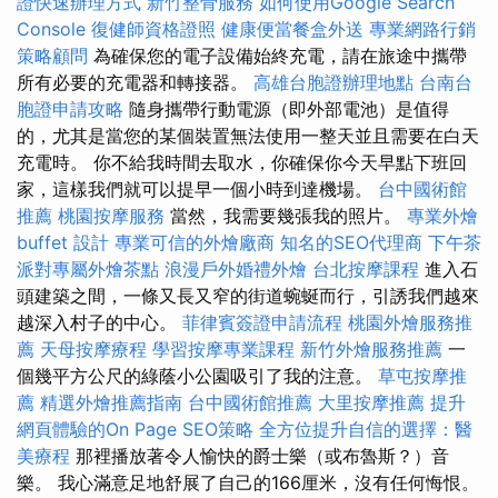
證快速辦理方式
新竹整骨服務
如何使用Google Search
Console
復健師資格證照
健康便當餐盒外送
專業網路行銷
策略顧問
為確保您的電子設備始終充電，請在旅途中攜帶
所有必要的充電器和轉接器。
高雄台胞證辦理地點
台南台
胞證申請攻略
隨身攜帶行動電源（即外部電池）是值得
的，尤其是當您的某個裝置無法使用一整天並且需要在白天
充電時。 你不給我時間去取水，你確保你今天早點下班回
家，這樣我們就可以提早一個小時到達機場。
台中國術館
推薦
桃園按摩服務
當然，我需要幾張我的照片。
專業外燴
buffet 設計
專業可信的外燴廠商
知名的SEO代理商
下午茶
派對專屬外燴茶點
浪漫戶外婚禮外燴
台北按摩課程
進入石
頭建築之間，一條又長又窄的街道蜿蜒而行，引誘我們越來
越深入村子的中心。
菲律賓簽證申請流程
桃園外燴服務推
薦
天母按摩療程
學習按摩專業課程
新竹外燴服務推薦
一
個幾平方公尺的綠蔭小公園吸引了我的注意。
草屯按摩推
薦
精選外燴推薦指南
台中國術館推薦
大里按摩推薦
提升
網頁體驗的On Page SEO策略
全方位提升自信的選擇：醫
美療程
那裡播放著令人愉快的爵士樂（或布魯斯？）音
樂。 我心滿意足地舒展了自己的166厘米，沒有任何悔恨。