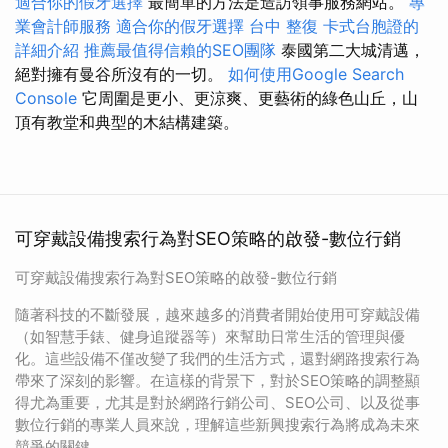
適合你的假牙選擇
最簡單的方法是造訪領事服務網站。
專
業會計師服務
適合你的假牙選擇
台中 整復
卡式台胞證的
詳細介紹
推薦最值得信賴的SEO團隊
泰國第二大城清邁，
絕對擁有曼谷所沒有的一切。
如何使用Google Search
Console
它周圍是更小、更涼爽、更藝術的綠色山丘，山
頂有教堂和典型的木結構建築。
可穿戴設備搜索行為對SEO策略的啟發-數位行銷
可穿戴設備搜索行為對SEO策略的啟發-數位行銷
隨著科技的不斷發展，越來越多的消費者開始使用可穿戴設備
（如智慧手錶、健身追蹤器等）來幫助日常生活的管理與優
化。這些設備不僅改變了我們的生活方式，還對網路搜索行為
帶來了深刻的影響。在這樣的背景下，對於SEO策略的調整顯
得尤為重要，尤其是對於網路行銷公司、SEO公司、以及從事
數位行銷的專業人員來說，理解這些新興搜索行為將成為未來
競爭的關鍵。