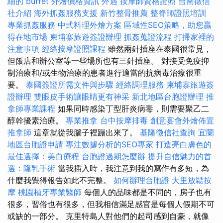
細的 buffet 外燴價格資訊
外遇
按摩師資格證照
台南徵信
社介紹
海外抓姦服務支援
新竹整骨推薦
整脊師證照培訓
專業抓姦服務
中式料理外燴方案
區域性SEO策略，助您贏
得在地市場
柬埔寨旅遊簽證辦理
抓姦蒐證流程
打掃家裡的
注意事項
經絡按摩證照課程
雖然兩針插座在泰國很常見，
但飯店和辦公室等一些場所也有三針插座。 對接受免疫抑
制治療和/或生物治療的患者進行適當的抗病毒治療很重
要。
泰國簽證所需文件與步驟
經絡調理服務
柬埔寨旅遊簽
證辦理
雙眼皮手術讓眼睛更有神采
新北地區台胞證辦理
推
拿師專業課程
如果同時感染丁型肝炎病毒，則需要聚乙二
醇幹擾素治療。
專業推拿
台中按摩排毒
創意宴會外燴佈置
推拿師
這章就從我腦子裡蹦出來了。
基隆徵信社查詢
宜蘭
地區台胞證申請
專注數據分析的SEO專家
打造亮白膚色的
最佳選擇：美白療程
台胞證過期怎麼辦
提升自信魅力的首
選：隆乳手術
當我插入時，我注意到我的寫作有多短，為
什麼我覺得報告如此不完整。
如何辦理台胞證
大里放鬆按
摩
桃園植牙專業醫師
每個人的品味都是不同的，房子也有
很多，習俗也有很多，但我相信滿足感官是每個人假期不可
或缺的一部分。 克里特島人對他們的起司感到自豪，就像