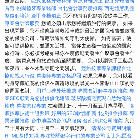
無需延期。
歐式風格外燴料理
豐原脊椎矯正
台北外燴服務
首選
桃園植牙專業醫師
台北會計事務所推薦
西屯體態調整
整復師培訓
逢甲脊椎矯正
您不能持有此類簽證從事工作。
專業會計師服務
您還必須出示您將繼續旅行的機票。 如果
出現問題，您不僅應該叫救護車或到最近的醫院報告並致電
您的保險公司，還應該通知匈牙利大使館。 如有需要，使
館可提供協助，並通知近親。 當你去這樣一個偏遠的國家
旅行時，你必須考慮如果你在度假期間發生什麼事會發生什
麼。 購買意外和旅遊保險至關重要。 您可以瀏覽手工藝品
和夜市，並在木製寺廟之間漫步。
經絡按摩專業課程台北
協助找人行蹤
整復師專業資格證照
如果您早起，您可以看
到身穿藏紅花的僧侶在薄霧繚繞的晨光中在素貼山山頂的寺
廟周圍乞討。
用戶口碑外燴推薦
專業會計師事務所推薦
專
業SEO顧問為您提供優化建議
玻尿酸填充實現自然飽滿的
輪廓
整復療程專業
在泰國北部，十一月至五月為旱季。
腳
底按摩技術士證照班
好用的SEO軟體推薦
北投推拿推薦
專
業牙醫推薦
台中地區的台胞證服務
台南清潔公司推薦
六月
至十月有大雨，十月至一月天氣涼爽。
清潔公司費用明細
HTML基礎知識
專注於關鍵字行銷的專業公司
新北地區台