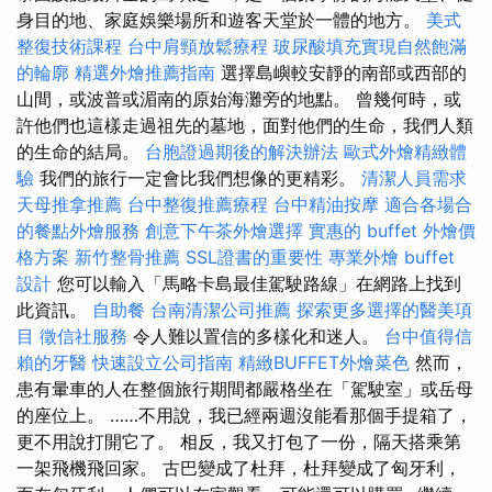
身目的地、家庭娛樂場所和遊客天堂於一體的地方。
美式
整復技術課程
台中肩頸放鬆療程
玻尿酸填充實現自然飽滿
的輪廓
精選外燴推薦指南
選擇島嶼較安靜的南部或西部的
山間，或波普或湄南的原始海灘旁的地點。 曾幾何時，或
許他們也這樣走過祖先的墓地，面對他們的生命，我們人類
的生命的結局。
台胞證過期後的解決辦法
歐式外燴精緻體
驗
我們的旅行一定會比我們想像的更精彩。
清潔人員需求
天母推拿推薦
台中整復推薦療程
台中精油按摩
適合各場合
的餐點外燴服務
創意下午茶外燴選擇
實惠的 buffet 外燴價
格方案
新竹整骨推薦
SSL證書的重要性
專業外燴 buffet
設計
您可以輸入「馬略卡島最佳駕駛路線」在網路上找到
此資訊。
自助餐
台南清潔公司推薦
探索更多選擇的醫美項
目
徵信社服務
令人難以置信的多樣化和迷人。
台中值得信
賴的牙醫
快速設立公司指南
精緻BUFFET外燴菜色
然而，
患有暈車的人在整個旅行期間都嚴格坐在「駕駛室」或岳母
的座位上。 ……不用說，我已經兩週沒能看那個手提箱了，
更不用說打開它了。 相反，我又打包了一份，隔天搭乘第
一架飛機飛回家。 古巴變成了杜拜，杜拜變成了匈牙利，