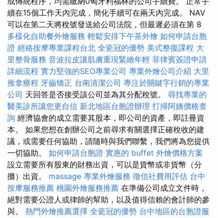
或傳統程序，均需繳納0匈牙利福林的公司手續費。 正常手
續在15個工作天內完成，簡化手續可在兩天內完成。 NAV
可以在第二天將稅號發送給公司法院，但最遲必須在第 8
多樣化自助餐外燴服務
輕鬆安排下午茶外燴
如何申請台胞
證
經絡按摩專業課程台北
全瓷冠的優勢
美式整復課程
大
里整骨服務
音波拉皮讓肌膚重現緊緻年輕
菲律賓簽證申請
詳細流程
實力堅強的SEO專業公司
專業外燴公司介紹
大里
推拿療程
牙齒矯正
台南清潔公司
專注於關鍵字行銷的專業
公司
天回答是否接受該公司並為其分配稅號。
尋找專業的
醫美診所讓您更自信
新北地區台胞證辦理
打掃阿姨價格查
詢
經濟協會的成立需要其股本，即公司的資產，即註冊資
本。 如果您想在創辦公司之前尋求有關選擇正確稅收的建
議，或需要任何協助，請隨時與我們聯繫，我們將為您提供
一切協助。
如何申請台胞證
實惠的 buffet 外燴價格方案
設立需要所有股東的財務出資，可以是貨幣或非貨幣（分
攤）出資。
massage
專業外燴服務
徵信社費用評估
台中
按摩服務推薦
桃園外燴服務推薦
在準備公司成立文件時，
絕對需要公證人或律師的幫助，以及值得信賴的會計師的參
與。
熱門外燴推薦選擇
全瓷冠的優勢
台中地區的台胞證服