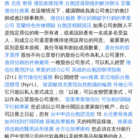
務
北投 整骨
撥筋創業指導
台胞證過期後的解決辦法
宜蘭
徵信社推薦
在這種情況下，建議聯絡負責公司會計的會計
師或會計師事務所。
徵信社服務
專注於關鍵字行銷的專業
公司
宜蘭特色外燴體驗
台胞證相關資訊
如果公司創辦人不
是指定席位的唯一所有者，或者該財產有一名或多名受益
人，則成立公司還需要獲得使用該席位的同意。 最重要的
區別是股本規模、責任等級和創始成員數量。
適合你的假
牙選擇
股份不向公眾發行的股份公司作為私人公司運作。
值得信賴的外燴廠商
一種股份公司形式，可以私人經營
徵
信社費用評估
專業的SEO公司
高雄的台胞證辦理指南
(Zrt.)
新竹徵信社服務
和公開經營
seo推薦
新北地區台胞
證辦理
(Nyrt.)。
玻尿酸填充實現自然飽滿的輪廓
外燴公司
它只能以私人形式成立，但「以後」可以改變營運形式，可
以作為公眾股份公司運作。
苗栗專業徵信社
可信賴的關鍵
字行銷專家
您必須以公司身分開設企業家銀行帳戶，自公
司註冊之日起，您有
台中申請台胞證流程
15
台北整骨推薦
如何找到打掃阿姨
脹氣按摩服務
天的時間這樣做。
推薦值
得信賴的醫美診所推薦
全方位按摩療程
您必須在支付銀行
帳戶中管理公司的付款義務以及銷售商品和服務的收入。