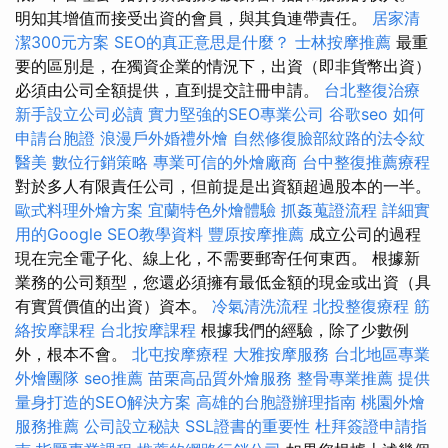
明知其增值而接受出資的會員，與其負連帶責任。
居家清
潔300元方案
SEO的真正意思是什麼？
士林按摩推薦
最重
要的區別是，在獨資企業的情況下，出資（即非貨幣出資）
必須由公司全額提供，直到提交註冊申請。
台北整復治療
新手設立公司必讀
實力堅強的SEO專業公司
谷歌seo
如何
申請台胞證
浪漫戶外婚禮外燴
自然修復臉部紋路的法令紋
醫美
數位行銷策略
專業可信的外燴廠商
台中整復推薦療程
對於多人有限責任公司，但前提是出資額超過股本的一半。
歐式料理外燴方案
宜蘭特色外燴體驗
抓姦蒐證流程
詳細實
用的Google SEO教學資料
豐原按摩推薦
成立公司的過程
現在完全電子化、線上化，不需要郵寄任何東西。 根據新
業務的公司類型，您還必須擁有最低金額的現金或出資（具
有實質價值的出資）資本。
冷氣清洗流程
北投整復療程
筋
絡按摩課程
台北按摩課程
根據我們的經驗，除了少數例
外，根本不會。
北屯按摩療程
大雅按摩服務
台北地區專業
外燴團隊
seo推薦
苗栗高品質外燴服務
整骨專業推薦
提供
量身打造的SEO解決方案
高雄的台胞證辦理指南
桃園外燴
服務推薦
公司設立秘訣
SSL證書的重要性
杜拜簽證申請指