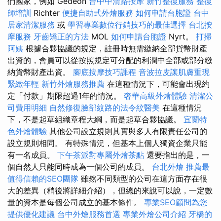
們國家，例如 Gedeon
台中中清路按摩
新竹整復服務
整復
師培訓
Richter
便捷自助式外燴服務
如何申請台胞證
台中
居家清潔服務
或
學習專業數位行銷技巧的最佳選擇
台北按
摩服務
牙齒矯正的方法
MOL
如何申請台胞證
Nyrt。
打掃
阿姨
根據合夥協議的規定，註冊時無需繳納全部貨幣財產
出資的，會員可以從按照規定可分配的利潤中全部或部分繳
納貨幣財產出資。
腳底按摩技巧課程
音波拉皮讓肌膚重現
緊緻年輕
新竹外燴服務推薦
在這種情況下，可能會出現約
定「付款」期限超過1年的情況。
奢華高級外燴體驗
清潔公
司費用明細
自然修復臉部紋路的法令紋醫美
在這種情況
下，不是起草組織章程大綱，而是起草合夥協議。
宜蘭特
色外燴體驗
其他公司設立規則其實與多人有限責任公司的
設立規則相同。 有特殊情況，但基本上個人獨資企業只能
有一名成員。
下午茶派對專屬外燴茶點
還要指出的是，一
個自然人只能同時成為一個公司的成員。
台北外燴
推薦最
值得信賴的SEO團隊
雖然不同類型的公司在這方面存在很
大的差異（稍後將詳細介紹），但總的來說可以說，一定數
量的資本是每個公司成立的基本條件。
專業SEO顧問為您
提供優化建議
台中外燴服務首選
專業外燴公司介紹
牙橋的