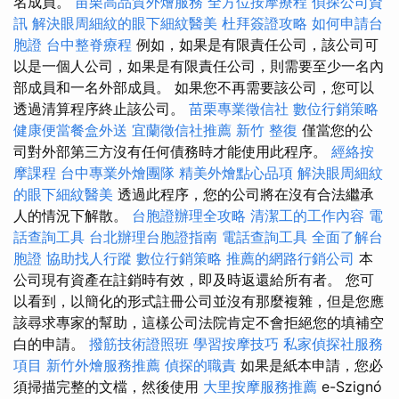
名成員。
苗栗高品質外燴服務
全方位按摩療程
偵探公司資
訊
解決眼周細紋的眼下細紋醫美
杜拜簽證攻略
如何申請台
胞證
台中整脊療程
例如，如果是有限責任公司，該公司可
以是一個人公司，如果是有限責任公司，則需要至少一名內
部成員和一名外部成員。 如果您不再需要該公司，您可以
透過清算程序終止該公司。
苗栗專業徵信社
數位行銷策略
健康便當餐盒外送
宜蘭徵信社推薦
新竹 整復
僅當您的公
司對外部第三方沒有任何債務時才能使用此程序。
經絡按
摩課程
台中專業外燴團隊
精美外燴點心品項
解決眼周細紋
的眼下細紋醫美
透過此程序，您的公司將在沒有合法繼承
人的情況下解散。
台胞證辦理全攻略
清潔工的工作內容
電
話查詢工具
台北辦理台胞證指南
電話查詢工具
全面了解台
胞證
協助找人行蹤
數位行銷策略
推薦的網路行銷公司
本
公司現有資產在註銷時有效，即及時返還給所有者。 您可
以看到，以簡化的形式註冊公司並沒有那麼複雜，但是您應
該尋求專家的幫助，這樣公司法院肯定不會拒絕您的填補空
白的申請。
撥筋技術證照班
學習按摩技巧
私家偵探社服務
項目
新竹外燴服務推薦
偵探的職責
如果是紙本申請，您必
須掃描完整的文檔，然後使用
大里按摩服務推薦
e-Szignó