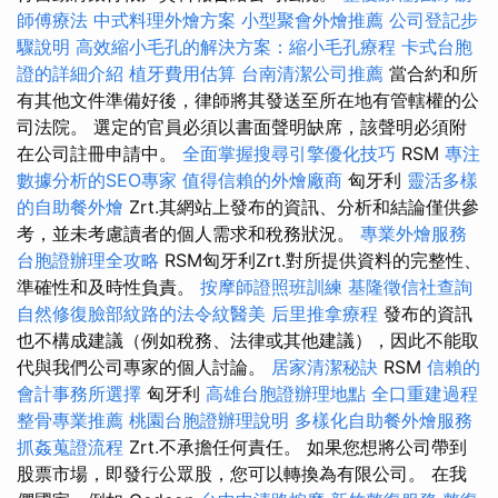
師傅療法
中式料理外燴方案
小型聚會外燴推薦
公司登記步
驟說明
高效縮小毛孔的解決方案：縮小毛孔療程
卡式台胞
證的詳細介紹
植牙費用估算
台南清潔公司推薦
當合約和所
有其他文件準備好後，律師將其發送至所在地有管轄權的公
司法院。 選定的官員必須以書面聲明缺席，該聲明必須附
在公司註冊申請中。
全面掌握搜尋引擎優化技巧
RSM
專注
數據分析的SEO專家
值得信賴的外燴廠商
匈牙利
靈活多樣
的自助餐外燴
Zrt.其網站上發布的資訊、分析和結論僅供參
考，並未考慮讀者的個人需求和稅務狀況。
專業外燴服務
台胞證辦理全攻略
RSM匈牙利Zrt.對所提供資料的完整性、
準確性和及時性負責。
按摩師證照班訓練
基隆徵信社查詢
自然修復臉部紋路的法令紋醫美
后里推拿療程
發布的資訊
也不構成建議（例如稅務、法律或其他建議），因此不能取
代與我們公司專家的個人討論。
居家清潔秘訣
RSM
信賴的
會計事務所選擇
匈牙利
高雄台胞證辦理地點
全口重建過程
整骨專業推薦
桃園台胞證辦理說明
多樣化自助餐外燴服務
抓姦蒐證流程
Zrt.不承擔任何責任。 如果您想將公司帶到
股票市場，即發行公眾股，您可以轉換為有限公司。 在我