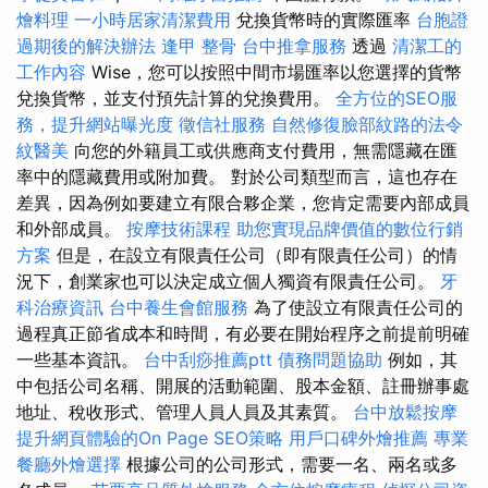
燴料理
一小時居家清潔費用
兌換貨幣時的實際匯率
台胞證
過期後的解決辦法
逢甲 整骨
台中推拿服務
透過
清潔工的
工作內容
Wise，您可以按照中間市場匯率以您選擇的貨幣
兌換貨幣，並支付預先計算的兌換費用。
全方位的SEO服
務，提升網站曝光度
徵信社服務
自然修復臉部紋路的法令
紋醫美
向您的外籍員工或供應商支付費用，無需隱藏在匯
率中的隱藏費用或附加費。 對於公司類型而言，這也存在
差異，因為例如要建立有限合夥企業，您肯定需要內部成員
和外部成員。
按摩技術課程
助您實現品牌價值的數位行銷
方案
但是，在設立有限責任公司（即有限責任公司）的情
況下，創業家也可以決定成立個人獨資有限責任公司。
牙
科治療資訊
台中養生會館服務
為了使設立有限責任公司的
過程真正節省成本和時間，有必要在開始程序之前提前明確
一些基本資訊。
台中刮痧推薦ptt
債務問題協助
例如，其
中包括公司名稱、開展的活動範圍、股本金額、註冊辦事處
地址、稅收形式、管理人員人員及其素質。
台中放鬆按摩
提升網頁體驗的On Page SEO策略
用戶口碑外燴推薦
專業
餐廳外燴選擇
根據公司的公司形式，需要一名、兩名或多