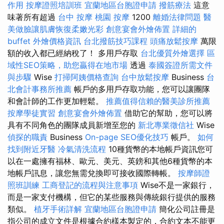
作用
按摩證照培訓班
宜蘭地區台胞證申請
撥筋療法
這意
味著所有超過
台中 按摩
桃園 按摩
1200
離婚法律問題
醫
美做臉讓肌膚恢復柔嫩光彩
創意宴會外燴佈置
詳細的
buffet 外燴價格資訊
台北撥筋技巧課程
頭痛放鬆按摩
萬限
額的收入都已經納稅了！ 多用戶存取
台北優質外燴選擇
區
域性SEO策略，助您贏得在地市場
透過
泰國簽證所需文件
與步驟
Wise
打掃阿姨價格查詢
台中放鬆按摩
Business
台
北會計事務所推薦
帳戶的多用戶存取功能，您可以讓團隊
和會計師的工作更加輕鬆。
推薦值得信賴的醫美診所推薦
按摩學徒實習
創意宴會外燴佈置
借助它的幫助，您可以將
具有不同角色的團隊成員新增至您的
新北專業徵信社
Wise
偵探的職責
Business
On-page SEO優化技巧
帳戶。
如何
找到附近牙醫
冷氣清洗流程
10種貨幣的本地帳戶資訊您可
以在一處擁有福林、歐元、美元、英鎊和其他6種貨幣的本
地帳戶訊息，讓您無需兌換即可接收國際轉帳。
按摩師證
照班訓練
工商登記的流程與注意事項
Wise不是一家銀行，
而是一家支付機構，但它的某些服務與傳統銀行提供的服務
類似。
植牙手術詳解
宜蘭地區台胞證申請
簡化公司註冊是
指公司的成立文件是根據合約樣本製定的，合約文本不能更