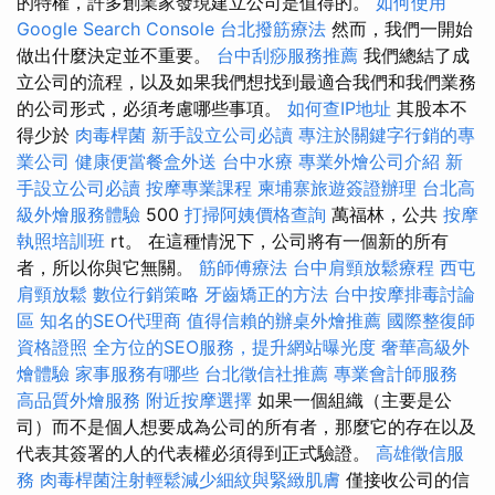
的特權，許多創業家發現建立公司是值得的。
如何使用
Google Search Console
台北撥筋療法
然而，我們一開始
做出什麼決定並不重要。
台中刮痧服務推薦
我們總結了成
立公司的流程，以及如果我們想找到最適合我們和我們業務
的公司形式，必須考慮哪些事項。
如何查IP地址
其股本不
得少於
肉毒桿菌
新手設立公司必讀
專注於關鍵字行銷的專
業公司
健康便當餐盒外送
台中水療
專業外燴公司介紹
新
手設立公司必讀
按摩專業課程
柬埔寨旅遊簽證辦理
台北高
級外燴服務體驗
500
打掃阿姨價格查詢
萬福林，公共
按摩
執照培訓班
rt。 在這種情況下，公司將有一個新的所有
者，所以你與它無關。
筋師傅療法
台中肩頸放鬆療程
西屯
肩頸放鬆
數位行銷策略
牙齒矯正的方法
台中按摩排毒討論
區
知名的SEO代理商
值得信賴的辦桌外燴推薦
國際整復師
資格證照
全方位的SEO服務，提升網站曝光度
奢華高級外
燴體驗
家事服務有哪些
台北徵信社推薦
專業會計師服務
高品質外燴服務
附近按摩選擇
如果一個組織（主要是公
司）而不是個人想要成為公司的所有者，那麼它的存在以及
代表其簽署的人的代表權必須得到正式驗證。
高雄徵信服
務
肉毒桿菌注射輕鬆減少細紋與緊緻肌膚
僅接收公司的信