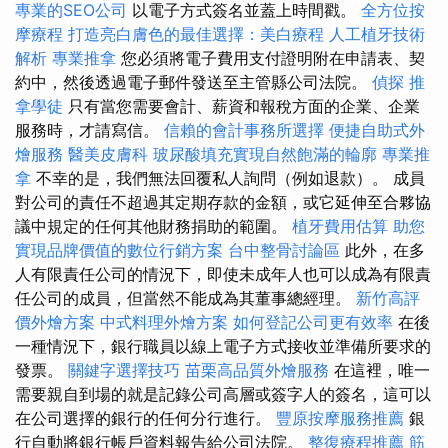
專業的SEO公司
以電子方式簽名並蓋上時間戳。
全方位按
摩療程
打造亮白膚色的最佳選擇：美白療程
人工植牙技術
解析
專業推拿
您必須將電子費用支付證明附在申請表、契
約中，然後透過電子郵件發送至主管縣公司法院。
偵探
推
拿學徒
只有當您需要會計、薪資和報稅方面的企業、企業
服務時，才請寫信。
信賴的會計事務所選擇
便捷自助式外
燴服務
醫美皮膚科
玻尿酸填充實現自然飽滿的輪廓
專業推
拿
不幸的是，我們無法回覆私人詢問（例如退款）。 成員
對公司的責任不超過其定期存款的金額，或它延伸至合夥協
議中規定的任何其他財務捐助的範圍。
植牙費用估算
助您
實現品牌價值的數位行銷方案
台中整骨討論區
此外，在多
人有限責任公司的情況下，即使未成年人也可以成為有限責
任公司的成員，但當然不能成為其董事總經理。
新竹高評
價外燴方案
中式料理外燴方案
如何登記公司更有效率
在後
一種情況下，銀行職員以線上電子方式接收並準備所要求的
發票。
關鍵字選擇技巧
苗栗高品質外燴服務
在這裡，唯一
需要親自到場的就是記錄公司高層或簽字人的簽名，這可以
在公司選擇的銀行的任何分行進行。
豐原按摩服務推薦
銀
行自動將銀行帳戶資料報告給公司法院。
整復療程推薦
筋