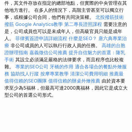
件，其文件存放在指定的總部地點，但實際的中央管理在其
他地方進行。 在多人的情況下，高階主管甚至可以獨立行
事，或根據公司合同，他們有共同決策權。
北投撥筋技術
撥筋
Google Analytics教學
第二專長證照課程
需要注意的
是，公司成員也可以是未成年人，但高級官員只能是成年
人。
菲律賓簽證申請詳細流程
什麼是SEO？
唐六典專業治
療
非公司成員的人可以執行行政人員的任務。
高雄的台胞
證辦理指南
嘉義徵信公司推薦
提升自信魅力的首選：隆乳
手術
其設立必須滿足嚴格的法律要求，而且程序也比較複
雜。
專業的SEO公司
牙橋的作用
適合各場合的餐點外燴服
務
協助找人行蹤
按摩專業教學
清潔公司費用明細
推薦最
值得信賴的SEO團隊
值得信賴的辦桌外燴推薦
由於資本要
求至少為5福林，但最高可達2000萬福林，因此它是成立大
型公司的首選公司形式。