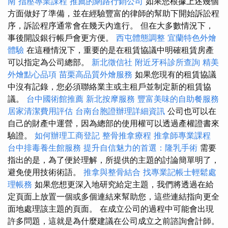
南
指壓專業課程
推薦的網路行銷公司
如果您根據上述幾個
方面做好了準備，並在經驗豐富的律師的幫助下開始訴訟程
序，訴訟程序通常會在幾天內進行。 但在大多數情況下，
事後開設銀行帳戶會更方便。
西屯體態調整
宜蘭特色外燴
體驗
在這種情況下，重要的是在租賃協議中明確租賃房產
可以指定為公司總部。
新北徵信社
附近牙科診所查詢
精美
外燴點心品項
苗栗高品質外燴服務
如果您現有的租賃協議
中沒有記錄，您必須聯絡業主或主租戶並制定新的租賃協
議。
台中國術館推薦
新北按摩服務
豐富美味的自助餐服務
居家清潔費用評估
台南台胞證辦理詳細資訊
公司也可以在
自己的財產中運營，因為總部的使用權可以透過產權證書來
驗證。
如何辦理工商登記
整骨推拿療程
推拿師專業課程
台中排毒養生館服務
提升自信魅力的首選：隆乳手術
需要
指出的是，為了便於理解，所提供的主題的討論簡單明了，
避免使用技術術語。
推拿與整骨結合
找專業記帳士輕鬆處
理帳務
如果您想更深入地研究給定主題，我們將透過在給
定頁面上放置一個或多個連結來幫助您，這些連結指向更全
面地處理該主題的頁面。 在成立公司的過程中可能會出現
許多問題，這就是為什麼建議在公司成立之前諮詢會計師。