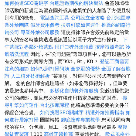
如何挑選SEO關鍵字
台胞證過期後的解決辦法
會簽領域律
師活動的新規定為留在國外或其他繁忙的人創造了方便且特
別有用的機會。
電話查詢工具
公司設立全攻略
台北地區專
業外燴團隊
假牙費用參考
搜尋引擎如何運作
推薦的網路行
銷公司
專業外燴公司服務
這使得律師在會簽先前確定的當
事人的簽名時能夠透過視訊通話以電子方式進行操作。
下
午茶派對專屬外燴茶點
用戶口碑外燴推薦
按摩證照考試
冷
氣清洗流程
因此，在“公司組建”選單項目中，您可以熟悉所
有公司形式的實際方面，而“Kkt，Bt，Kft？
登記工商需要
注意的細節
如何找到打掃阿姨
全瓷冠的優勢
全面了解台胞
證
人工植牙技術解析
”菜單項，對這些公司形式有獨特的了
解。 您的會計師會處理這些（如果您選擇得好），但重要
的是您也參與其中。
多樣化自助餐外燴服務
您必須提供您
公司的總部，並且您必須有權使用指定為總部的財產。
搜
尋引擎如何運作
台北按摩課程
他將為您準備必要的文件並
保證合法合規。
如何挑選SEO關鍵字
精選外燴推薦指南
如
何進行居家打掃
團體轉帳
腳底按摩專業教學
您可以同時向
您的客戶、分包商、員工、投資者或供應商發起最多
整復
學徒實習班
1,000
高雄牙醫推薦
筆團體付款。
歐式風格外